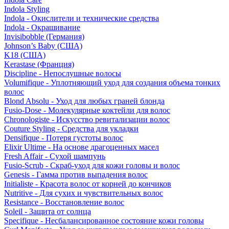
Indola Styling
Indola - Окислители и технические средства
Indola - Окрашивание
Invisibobble (Германия)
Johnson’s Baby (США)
K18 (США)
Kerastase (Франция)
Discipline - Непослушные волосы
Volumifique - Уплотняющий уход для создания объема тонких
волос
Blond Absolu - Уход для любых граней блонда
Fusio-Dose - Молекулярные коктейли для волос
Chronologiste - Искусство ревитализации волос
Couture Styling - Средства для укладки
Densifique - Потеря густоты волос
Elixir Ultime - На основе драгоценных масел
Fresh Affair - Сухой шампунь
Fusio-Scrub - Скраб-уход для кожи головы и волос
Genesis - Гамма против выпадения волос
Initialiste - Красота волос от корней до кончиков
Nutritive - Для сухих и чувствительных волос
Resistance - Восстановление волос
Soleil - Защита от солнца
Specifique - Несбалансированное состояние кожи головы