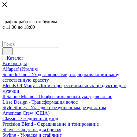
график работы:
по будням
с 11:00 до 18:00
Каталог
Все бренды
Alfaparf (Италия)
Semi di Lino - Уход за волосами, подчеркивающий вашу
естественную красоту
Blends Of Many - Линия профессиональных продуктов для
мужчин
Il Salone Milano - Профессиональный уход для волос
Lisse Design - Трансформация волос
Style Stories - Укладка с безупречным результатом
American Crew (США)
Classic - Ежедневный уход
Precision Blend - Окрашивание и тонирование
Shave - Средства для бритья
Styling - Укладка и стайлинг