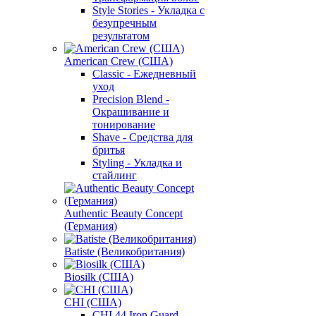
Style Stories - Укладка с
безупречным
результатом
American Crew (США)
Classic - Ежедневный
уход
Precision Blend -
Окрашивание и
тонирование
Shave - Средства для
бритья
Styling - Укладка и
стайлинг
Authentic Beauty Concept
(Германия)
Batiste (Великобритания)
Biosilk (США)
CHI (США)
CHI 44 Iron Guard -