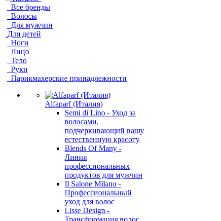
Все бренды
Волосы
Для мужчин
Для детей
Ноги
Лицо
Тело
Руки
Парикмахерские принадлежности
Alfaparf (Италия)
Semi di Lino - Уход за
волосами,
подчеркивающий вашу
естественную красоту
Blends Of Many -
Линия
профессиональных
продуктов для мужчин
Il Salone Milano -
Профессиональный
уход для волос
Lisse Design -
Трансформация волос