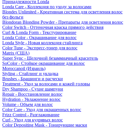
Принадлежности Londa
Londa Care - Коллекция по уходу за волосами
Blondes Unlimited - Креативная система для осветления волос
без фольги
Blondoran Blonding Powder - Препараты для осветления волос
Color Switch - Оттеночная краска прямого действия
Curl & Londa Form - Текстурирование
Londa Color - Окрашивание для волос
Londa Style - Новая коллекция стайлинга
Color Tune - Экспресс-тонер для волос
Matrix (США)
Super Sync - Щелочной безаммиачный краситель
SoColor - Стойкое окрашивание для волос
Moroccanoil (Израиль)
Styling - Стайлинг и укладка
Brushes - Брашинги и расчески
Treatment - Уход за волосами и кожей головы
Dry Shampoo - Сухие шампуни
Repair - Восстановление волос
Hydration - Увлажнение волос
Volume - Объем для волос
Color Care - Уход для окрашенных волос
Frizz Control - Разглаживание
Curl - Уход для кудрявых волос
Color Depositing Mask - Тонирующие маски