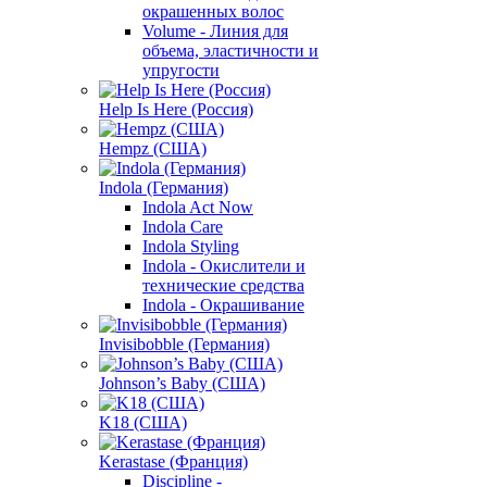
окрашенных волос
Volume - Линия для
объема, эластичности и
упругости
Help Is Here (Россия)
Hempz (США)
Indola (Германия)
Indola Act Now
Indola Care
Indola Styling
Indola - Окислители и
технические средства
Indola - Окрашивание
Invisibobble (Германия)
Johnson’s Baby (США)
K18 (США)
Kerastase (Франция)
Discipline -