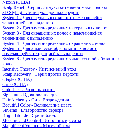
Nioxin (США)
Scalp Relief - Серия для чувствительной кожи головы
3D Styling - Линия укладочных средств
System 1 - Для натуральных волос с намечающейся
тенденцией к выпадению
System 2 - Для заметно редеющих натуральных волос
System 3 - Для окрашенных волос с намечающейся
тенденцией к выпадению
System 4 - Для заметно редеющих окрашенных волос
System 5 - Для химически обработанных волос с
намечающейся тенденцией к выпадению
System 6 - Для заметно редеющих химически обработанных
волос
Intensive Therapy - Интенсивный уход
Scalp Recovery - Серия против перхоти
Olaplex (США)
Oribe (США)
Gold Lust - Роскошь золота
Signature - Вдохновение дня
Hair Alchemy - Сила Возрождения
Beautiful Color - Великолепие цвета
Silverati - Благородство серебра
Bright Blonde - Яркий блонд
Moisture and Control - Источник красоты
Magnificent Volume - Магия объема