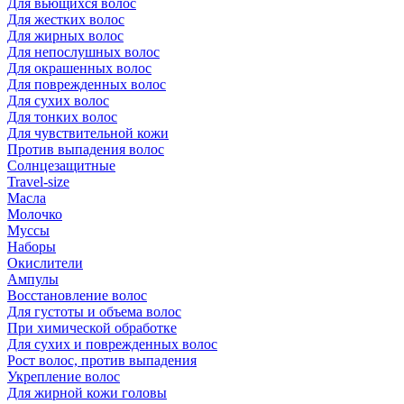
Для вьющихся волос
Для жестких волос
Для жирных волос
Для непослушных волос
Для окрашенных волос
Для поврежденных волос
Для сухих волос
Для тонких волос
Для чувствительной кожи
Против выпадения волос
Солнцезащитные
Travel-size
Масла
Молочко
Муссы
Наборы
Окислители
Ампулы
Восстановление волос
Для густоты и объема волос
При химической обработке
Для сухих и поврежденных волос
Рост волос, против выпадения
Укрепление волос
Для жирной кожи головы