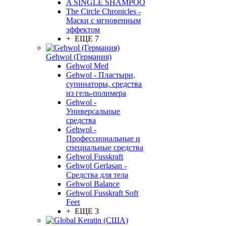
A SINGLE SHAMPOO
The Circle Chronicles -
Маски с мгновенным
эффектом
+ ЕЩЕ 7
Gehwol (Германия)
Gehwol Med
Gehwol - Пластыри,
супинаторы, средства
из гель-полимера
Gehwol -
Универсальные
средства
Gehwol -
Профессиональные и
специальные средства
Gehwol Fusskraft
Gehwol Gerlasan -
Средства для тела
Gehwol Balance
Gehwol Fusskraft Soft
Feet
+ ЕЩЕ 3