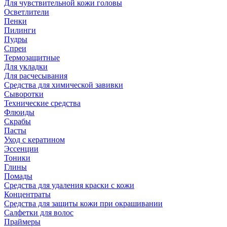
Для чувствительной кожи головы
Осветлители
Пенки
Пилинги
Пудры
Спреи
Термозащитные
Для укладки
Для расчесывания
Средства для химической завивки
Сыворотки
Технические средства
Флюиды
Скрабы
Пасты
Уход с кератином
Эссенции
Тоники
Глины
Помады
Средства для удаления краски с кожи
Концентраты
Средства для защиты кожи при окрашивании
Салфетки для волос
Праймеры