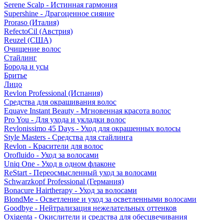
Serene Scalp - Истинная гармония
Supershine - Драгоценное сияние
Proraso (Италия)
RefectoCil (Австрия)
Reuzel (США)
Очищение волос
Стайлинг
Борода и усы
Бритье
Лицо
Revlon Professional (Испания)
Средства для окрашивания волос
Equave Instant Beauty - Мгновенная красота волос
Pro You - Для ухода и укладки волос
Revlonissimo 45 Days - Уход для окрашенных волосы
Style Masters - Средства для стайлинга
Revlon - Красители для волос
Orofluido - Уход за волосами
Uniq One - Уход в одном флаконе
ReStart - Переосмысленный уход за волосами
Schwarzkopf Professional (Германия)
Bonacure Hairtherapy - Уход за волосами
BlondMe - Осветление и уход за осветленными волосами
Goodbye - Нейтрализация нежелательных оттенков
Oxigenta - Окислители и средства для обесцвечивания