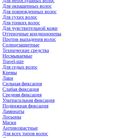
Для непослушных волос
Для окрашенных волос
Для поврежденных волос
Для сухих волос
Для тонких волос
Для чувствительной кожи
Оттеночные кондиционеры
Против выпадения волос
Солнцезащитные
Технические средства
Несмываемые
Travel-size
Для седых волос
Кремы
Лаки
Сильная фиксация
Слабая фиксация
Средняя фиксация
Ультрасильная фиксация
Подвижная фиксация
Ламинаты
Лосьоны
Маски
Антивозрастные
Для всех типов волос