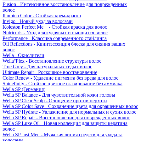
Fusion - Интенсивное восстановление для поврежденных
волос
Illumina Color - Стойкая крем-краска
Invigo - Новый уход за волосами
Koleston Perfect Me + - Стойкая краска для волос
Nutricurls - Уход для кудрявых и вьющихся волос
Performance - Классика современного стайлинга
Oil Reflections - Квинтэссенция блеска для сияния ваших
волос
Wella - Окислители
Wella°Plex - Восстановление структуры волос
True Grey - Для натуральных седых волос
Ultimate Repair - Роскошное восстановление
Color Renew - Удаление пигмента без вреда для волос
Shinefinity - Стойкое цветное глазирование без аммиака
Wella SP (Германия)
Wella SP Balance - Для чувствительной кожи головы
Wella SP Clear Scalp - Очищение против перхоти
Wella SP Color Save - Сохранение цвета для окрашенных волос
Wella SP Hydrate - Увлажнение для нормальных и сухих волос
Wella SP Repair - Восстановление для поврежденных волос
Wella SP Luxe Oil - Новая коллекция для защиты кератина
волос
Wella SP Just Men - Мужская линия средств для ухода за
волосами