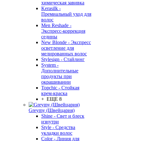
химическая завивка
Kerasilk -
Премиальный уход для
волос
Men Reshade -
Экспресс-коррекция
седины
New Blonde - Экспресс
осветление для
мелированных волос
Stylesign - Стайлинг
System -
Дополнительные
продукты при
окрашивании
Topchic - Стойкая
крем-краска
+ ЕЩЕ 8
Greymy (Швейцария)
Shine - Свет и блеск
изнутри
Style - Средства
укладки волос
Color - Линия для