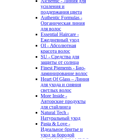
Alchemic - Линия для
усиления и
поддержания цвета
Authentic Formulas -
Органическая линия
для волос
Essential Haircare -
Eжедневный уход
OI - Абсолютная
красота волос
SU - Средства для
защиты от солнца
Finest Pigments - Био-
ламинирование волос
Heart Of Glass – Линия
для ухода и сияния
светлых волос
More Inside -
Авторские продукты
для стайлинга
Natural Tech -
Натуральный уход
Pasta & Love -
Идеальное бритье и
уход за бородой