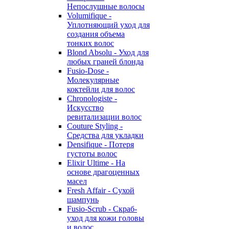
Непослушные волосы
Volumifique -
Уплотняющий уход для
создания объема
тонких волос
Blond Absolu - Уход для
любых граней блонда
Fusio-Dose -
Молекулярные
коктейли для волос
Chronologiste -
Искусство
ревитализации волос
Couture Styling -
Средства для укладки
Densifique - Потеря
густоты волос
Elixir Ultime - На
основе драгоценных
масел
Fresh Affair - Сухой
шампунь
Fusio-Scrub - Скраб-
уход для кожи головы
и волос