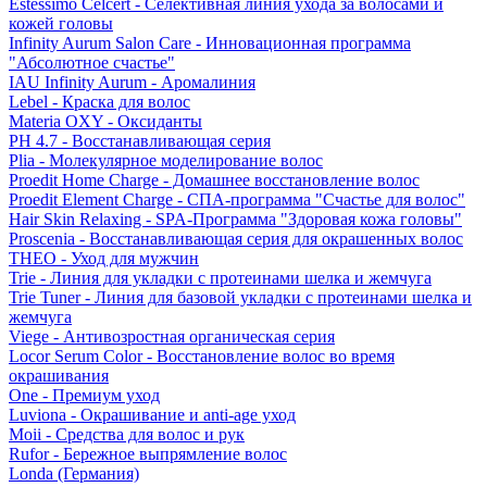
Estessimo Celcert - Селективная линия ухода за волосами и
кожей головы
Infinity Aurum Salon Care - Инновационная программа
"Абсолютное счастье"
IAU Infinity Aurum - Аромалиния
Lebel - Краска для волос
Materia OXY - Оксиданты
PH 4.7 - Восстанавливающая серия
Plia - Молекулярное моделирование волос
Proedit Home Charge - Домашнее восстановление волос
Proedit Element Charge - СПА-программа "Счастье для волос"
Hair Skin Relaxing - SPA-Программа "Здоровая кожа головы"
Proscenia - Восстанавливающая серия для окрашенных волос
THEO - Уход для мужчин
Trie - Линия для укладки с протеинами шелка и жемчуга
Trie Tuner - Линия для базовой укладки с протеинами шелка и
жемчуга
Viege - Антивозростная органическая серия
Locor Serum Color - Восстановление волос во время
окрашивания
One - Премиум уход
Luviona - Окрашивание и anti-age уход
Moii - Средства для волос и рук
Rufor - Бережное выпрямление волос
Londa (Германия)