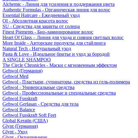
Alchemic - Линия для усиления и поддержания цвета
Authentic Formulas - Органическая линия для волос
Essential Haircare - Eжедневный уход
OI - Абсолютная красота волос
SU - Средства для защиты от солнца
Finest Pigments - Био-ламинирование волос
Heart Of Glass – Линия для ухода и сияния светлых волос
More Inside - Авторские продукты для стайлинга
Natural Tech - Натуральный уход
Pasta & Love - Идеальное бритье и уход за бородой
A SINGLE SHAMPOO
The Circle Chronicles - Маски с мгновенным эффектом
Gehwol (Германия)
Gehwol Med
Gehwol - Пластыри, супинаторы, средства из гель-полимера
Gehwol - Универсальные средства
Gehwol - Профессиональные и специальные средства
Gehwol Fusskraft
Gehwol Gerlasan - Средства для тела
Gehwol Balance
Gehwol Fusskraft Soft Feet
Global Keratin (США)
Glynt (Германия)
Glynt - Уход
Glynt - Окрашивание