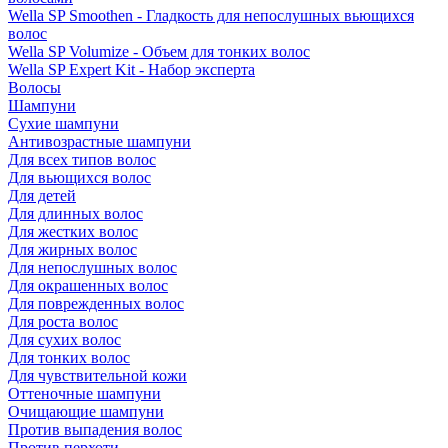
Wella SP Smoothen - Гладкость для непослушных вьющихся
волос
Wella SP Volumize - Объем для тонких волос
Wella SP Expert Kit - Набор эксперта
Волосы
Шампуни
Сухие шампуни
Антивозрастные шампуни
Для всех типов волос
Для вьющихся волос
Для детей
Для длинных волос
Для жестких волос
Для жирных волос
Для непослушных волос
Для окрашенных волос
Для поврежденных волос
Для роста волос
Для сухих волос
Для тонких волос
Для чувствительной кожи
Оттеночные шампуни
Очищающие шампуни
Против выпадения волос
Против перхоти