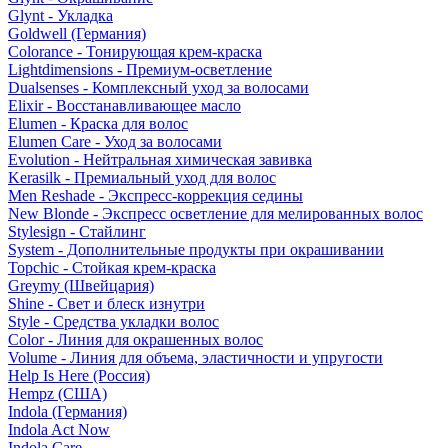
Glynt - Укладка
Goldwell (Германия)
Colorance - Тонирующая крем-краска
Lightdimensions - Премиум-осветление
Dualsenses - Комплексный уход за волосами
Elixir - Восстанавливающее масло
Elumen - Краска для волос
Elumen Care - Уход за волосами
Evolution - Нейтральная химическая завивка
Kerasilk - Премиальный уход для волос
Men Reshade - Экспресс-коррекция седины
New Blonde - Экспресс осветление для мелированных волос
Stylesign - Стайлинг
System - Дополнительные продукты при окрашивании
Topchic - Стойкая крем-краска
Greymy (Швейцария)
Shine - Свет и блеск изнутри
Style - Средства укладки волос
Color - Линия для окрашенных волос
Volume - Линия для объема, эластичности и упругости
Help Is Here (Россия)
Hempz (США)
Indola (Германия)
Indola Act Now
Indola Care