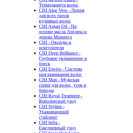
Термозащита волос
CHI Aloe Vera - Линия
для всех типов
кудрявых волос
CHI Argan Oil - На
основе масла Арганы и
дерева Моринга
CHI - Оксиды и
осветлители
CHI Deep Brilliance -
Глубокое увлажнение и
блеск
CHI Enviro - Система
разглаживания волос
CHI Man - Мужская
серия для волос, усов и
бороды
CHI Royal Treatment -
Королевский уход
CHI Styling -
Ухаживающий
стайлинг
CHI Infra -
Ежедневный уход