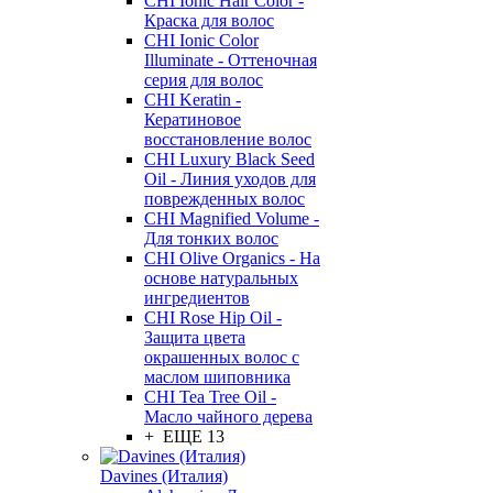
CHI Ionic Hair Color -
Краска для волос
CHI Ionic Color
Illuminate - Оттеночная
серия для волос
CHI Keratin -
Кератиновое
восстановление волос
CHI Luxury Black Seed
Oil - Линия уходов для
поврежденных волос
CHI Magnified Volume -
Для тонких волос
CHI Olive Organics - На
основе натуральных
ингредиентов
CHI Rose Hip Oil -
Защита цвета
окрашенных волос с
маслом шиповника
CHI Tea Tree Oil -
Масло чайного дерева
+ ЕЩЕ 13
Davines (Италия)