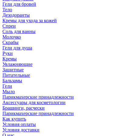
Гели для бровей
Тело
Дезодоранты
Кремы для ухода за кожей
Спреи
Соль для ванны
Молочко
Скрабы
Гели для душа
Руки
Кремы
Увлажняющие
Защитные
Питательные
Бальзамы
Гели
Мыло
Парикмахерские принадлежности
Аксессуары для косметологии
Брашинги, расчески
Парикмахерские принадлежности
Как купить
Условия оплаты
Условия доставки
О нас