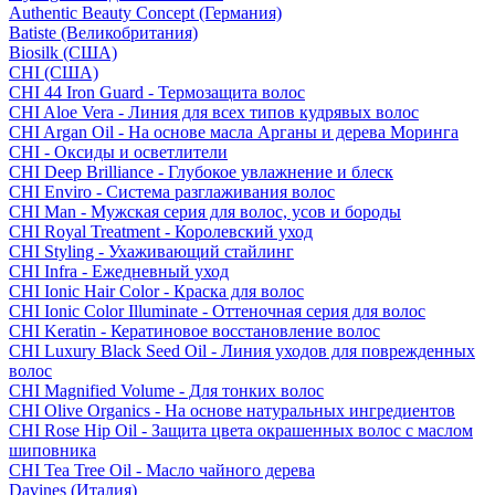
Authentic Beauty Concept (Германия)
Batiste (Великобритания)
Biosilk (США)
CHI (США)
CHI 44 Iron Guard - Термозащита волос
CHI Aloe Vera - Линия для всех типов кудрявых волос
CHI Argan Oil - На основе масла Арганы и дерева Моринга
CHI - Оксиды и осветлители
CHI Deep Brilliance - Глубокое увлажнение и блеск
CHI Enviro - Система разглаживания волос
CHI Man - Мужская серия для волос, усов и бороды
CHI Royal Treatment - Королевский уход
CHI Styling - Ухаживающий стайлинг
CHI Infra - Ежедневный уход
CHI Ionic Hair Color - Краска для волос
CHI Ionic Color Illuminate - Оттеночная серия для волос
CHI Keratin - Кератиновое восстановление волос
CHI Luxury Black Seed Oil - Линия уходов для поврежденных
волос
CHI Magnified Volume - Для тонких волос
CHI Olive Organics - На основе натуральных ингредиентов
CHI Rose Hip Oil - Защита цвета окрашенных волос с маслом
шиповника
CHI Tea Tree Oil - Масло чайного дерева
Davines (Италия)