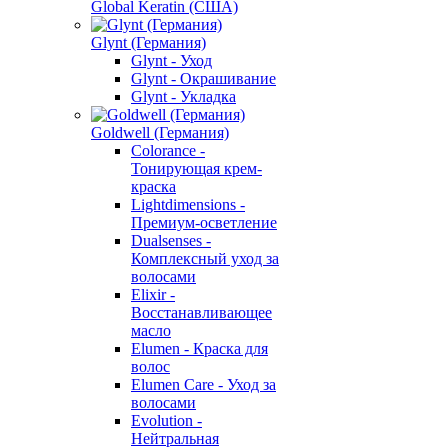
Global Keratin (США)
Glynt (Германия)
Glynt - Уход
Glynt - Окрашивание
Glynt - Укладка
Goldwell (Германия)
Colorance -
Тонирующая крем-
краска
Lightdimensions -
Премиум-осветление
Dualsenses -
Комплексный уход за
волосами
Elixir -
Восстанавливающее
масло
Elumen - Краска для
волос
Elumen Care - Уход за
волосами
Evolution -
Нейтральная