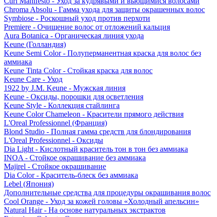
Curl Manifesto - Уход за кудрявыми и вьющимися волосами
Chroma Absolu - Гамма ухода для защиты окрашенных волос
Symbiose - Роскошный уход против перхоти
Premiere - Очищение волос от отложений кальция
Aura Botanica - Органическая линия ухода
Keune (Голландия)
Keune Semi Color - Полуперманентная краска для волос без
аммиака
Keune Tinta Color - Стойкая краска для волос
Keune Care - Уход
1922 by J.M. Keune - Мужская линия
Keune - Оксиды, порошки для осветления
Keune Style - Коллекция стайлинга
Keune Color Chameleon - Красители прямого действия
L'Oreal Professionnel (Франция)
Blond Studio - Полная гамма средств для блондирования
L'Oreal Professionnel - Оксиды
Dia Light - Кислотный краситель тон в тон без аммиака
INOA - Стойкое окрашивание без аммиака
Majirel - Стойкое окрашивание
Dia Color - Краситель-блеск без аммиака
Lebel (Япония)
Дополнительные средства для процедуры окрашивания волос
Cool Orange - Уход за кожей головы «Холодный апельсин»
Natural Hair - На основе натуральных экстрактов