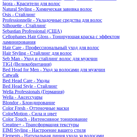
Igora - Красители для волос
Natural Styling - Химическая завивка волос
Osis - Стайлинг
Professionnelle - Укладочные средства для волос
Silhouette - Стайлинг
Sebastian Professional (США)
Cellophanes Hair Gloss - Тонирующая краска с эффектом
ламинирования
Hair Care - Профессиональный уход для волос
Hair Styling - Стайлинг для волос
Seb Man - Уход и стайлинг волос для мужчин
TIGI (Великобритания)
Bed Head for Men - Уход за волосами для мужчин
Catwalk
Bed Head Care - Уходы
Bed Head Style - Стайлинг
Wella Professionals (Германия)
Wella - Аксессуары
Blondor - Блондирование
Color Fresh - Оттеночные маски
ColorMotion - Сила и цвет
Color Touch - Интенсивное тонирование
Creatine+ - Трансформация текстуры
EIMI Styling - Настроение вашего стиля
Elements - Натуральная линия ухода за волосами