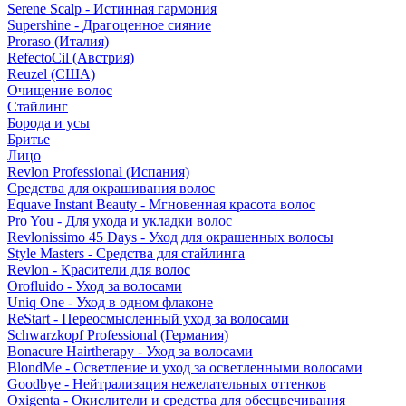
Serene Scalp - Истинная гармония
Supershine - Драгоценное сияние
Proraso (Италия)
RefectoCil (Австрия)
Reuzel (США)
Очищение волос
Стайлинг
Борода и усы
Бритье
Лицо
Revlon Professional (Испания)
Средства для окрашивания волос
Equave Instant Beauty - Мгновенная красота волос
Pro You - Для ухода и укладки волос
Revlonissimo 45 Days - Уход для окрашенных волосы
Style Masters - Средства для стайлинга
Revlon - Красители для волос
Orofluido - Уход за волосами
Uniq One - Уход в одном флаконе
ReStart - Переосмысленный уход за волосами
Schwarzkopf Professional (Германия)
Bonacure Hairtherapy - Уход за волосами
BlondMe - Осветление и уход за осветленными волосами
Goodbye - Нейтрализация нежелательных оттенков
Oxigenta - Окислители и средства для обесцвечивания