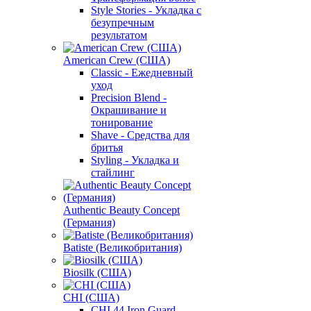
Style Stories - Укладка с
безупречным
результатом
American Crew (США)
Classic - Ежедневный
уход
Precision Blend -
Окрашивание и
тонирование
Shave - Средства для
бритья
Styling - Укладка и
стайлинг
Authentic Beauty Concept
(Германия)
Batiste (Великобритания)
Biosilk (США)
CHI (США)
CHI 44 Iron Guard -