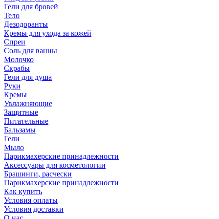
Гели для бровей
Тело
Дезодоранты
Кремы для ухода за кожей
Спреи
Соль для ванны
Молочко
Скрабы
Гели для душа
Руки
Кремы
Увлажняющие
Защитные
Питательные
Бальзамы
Гели
Мыло
Парикмахерские принадлежности
Аксессуары для косметологии
Брашинги, расчески
Парикмахерские принадлежности
Как купить
Условия оплаты
Условия доставки
О нас