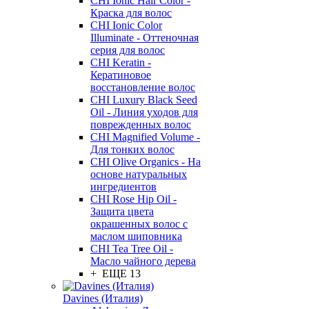
CHI Ionic Hair Color -
Краска для волос
CHI Ionic Color
Illuminate - Оттеночная
серия для волос
CHI Keratin -
Кератиновое
восстановление волос
CHI Luxury Black Seed
Oil - Линия уходов для
поврежденных волос
CHI Magnified Volume -
Для тонких волос
CHI Olive Organics - На
основе натуральных
ингредиентов
CHI Rose Hip Oil -
Защита цвета
окрашенных волос с
маслом шиповника
CHI Tea Tree Oil -
Масло чайного дерева
+ ЕЩЕ 13
Davines (Италия)