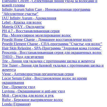
Estessimo Celcert - Селективная линия ухода за волосами и
кожей головы
Infinity Aurum Salon Care - Инновационная программа
"Абсолютное счастье"
IAU Infinity Aurum - Аромалиния
Lebel - Краска для волос
Materia OXY - Оксиданты
PH 4.7 - Восстанавливающая серия
Plia - Молекулярное моделирование волос
Proedit Home Charge - Домашнее восстановление волос
Proedit Element Charge - СПА-программа "Счастье для волос"
Hair Skin Relaxing - SPA-Программа "Здоровая кожа головы"
Proscenia - Восстанавливающая серия для окрашенных волос
THEO - Уход для мужчин
Trie - Линия для укладки с протеинами шелка и жемчуга
Trie Tuner - Линия для базовой укладки с протеинами шелка и
жемчуга
Viege - Антивозростная органическая серия
Locor Serum Color - Восстановление волос во время
окрашивания
One - Премиум уход
Luviona - Окрашивание и anti-age уход
Moii - Средства для волос и рук
Rufor - Бережное выпрямление волос
Londa (Германия)