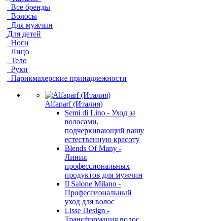
Все бренды
Волосы
Для мужчин
Для детей
Ноги
Лицо
Тело
Руки
Парикмахерские принадлежности
Alfaparf (Италия)
Semi di Lino - Уход за
волосами,
подчеркивающий вашу
естественную красоту
Blends Of Many -
Линия
профессиональных
продуктов для мужчин
Il Salone Milano -
Профессиональный
уход для волос
Lisse Design -
Трансформация волос