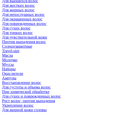
Для вьющихся волос
Для жестких волос
Для жирных волос
Для непослушных волос
Для окрашенных волос
Для поврежденных волос
Для сухих волос
Для тонких волос
Для чувствительной кожи
Против выпадения волос
Солнцезащитные
Travel-size
Масла
Молочко
Муссы
Наборы
Окислители
Ампулы
Восстановление волос
Для густоты и объема волос
При химической обработке
Для сухих и поврежденных волос
Рост волос, против выпадения
Укрепление волос
Для жирной кожи головы