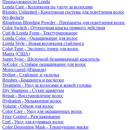
Принадлежности Londa
Londa Care - Коллекция по уходу за волосами
Blondes Unlimited - Креативная система для осветления волос
без фольги
Blondoran Blonding Powder - Препараты для осветления волос
Color Switch - Оттеночная краска прямого действия
Curl & Londa Form - Текстурирование
Londa Color - Окрашивание для волос
Londa Style - Новая коллекция стайлинга
Color Tune - Экспресс-тонер для волос
Matrix (США)
Super Sync - Щелочной безаммиачный краситель
SoColor - Стойкое окрашивание для волос
Moroccanoil (Израиль)
Styling - Стайлинг и укладка
Brushes - Брашинги и расчески
Treatment - Уход за волосами и кожей головы
Dry Shampoo - Сухие шампуни
Repair - Восстановление волос
Hydration - Увлажнение волос
Volume - Объем для волос
Color Care - Уход для окрашенных волос
Frizz Control - Разглаживание
Curl - Уход для кудрявых волос
Color Depositing Mask - Тонирующие маски