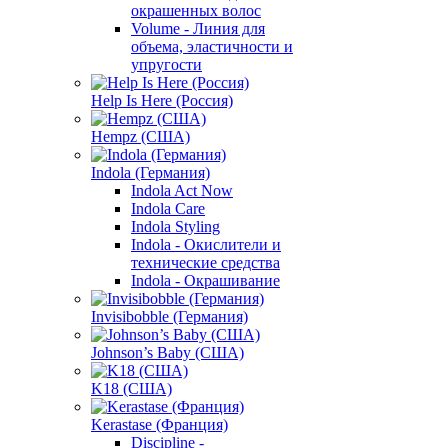
окрашенных волос
Volume - Линия для
объема, эластичности и
упругости
Help Is Here (Россия)
Hempz (США)
Indola (Германия)
Indola Act Now
Indola Care
Indola Styling
Indola - Окислители и
технические средства
Indola - Окрашивание
Invisibobble (Германия)
Johnson’s Baby (США)
K18 (США)
Kerastase (Франция)
Discipline -