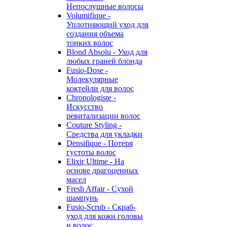
Непослушные волосы
Volumifique -
Уплотняющий уход для
создания объема
тонких волос
Blond Absolu - Уход для
любых граней блонда
Fusio-Dose -
Молекулярные
коктейли для волос
Chronologiste -
Искусство
ревитализации волос
Couture Styling -
Средства для укладки
Densifique - Потеря
густоты волос
Elixir Ultime - На
основе драгоценных
масел
Fresh Affair - Сухой
шампунь
Fusio-Scrub - Скраб-
уход для кожи головы
и волос