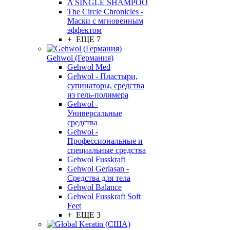
A SINGLE SHAMPOO
The Circle Chronicles -
Маски с мгновенным
эффектом
+ ЕЩЕ 7
Gehwol (Германия)
Gehwol Med
Gehwol - Пластыри,
супинаторы, средства
из гель-полимера
Gehwol -
Универсальные
средства
Gehwol -
Профессиональные и
специальные средства
Gehwol Fusskraft
Gehwol Gerlasan -
Средства для тела
Gehwol Balance
Gehwol Fusskraft Soft
Feet
+ ЕЩЕ 3