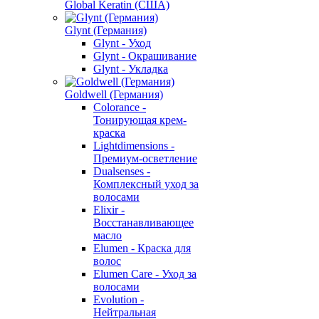
Global Keratin (США)
Glynt (Германия)
Glynt - Уход
Glynt - Окрашивание
Glynt - Укладка
Goldwell (Германия)
Colorance -
Тонирующая крем-
краска
Lightdimensions -
Премиум-осветление
Dualsenses -
Комплексный уход за
волосами
Elixir -
Восстанавливающее
масло
Elumen - Краска для
волос
Elumen Care - Уход за
волосами
Evolution -
Нейтральная