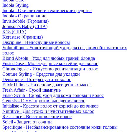
Indola Styling
Indola - Окислители и технические средства
Indola - Окрашивание
Invisibobble (Германия)
Johnson’s Baby (США)
K18 (США)
Kerastase (Франция)
Discipline - Непослушные волосы
Volumifique - Уплотняющий уход для создания объема тонких
волос
Blond Absolu - Уход для любых граней блонда
Fusio-Dose - Молекулярные коктейли для волос
Chronologiste - Искусство ревитализации волос
Couture Styling - Средства для укладки
Densifique - Потеря густоты волос
Elixir Ultime - На основе драгоценных масел
Fresh Affair - Сухой шампунь
Fusio-Scrub - Скраб-уход для кожи головы и волос
Genesis - Гамма против выпадения волос
Initialiste - Красота волос от корней до кончиков
Nutritive - Для сухих и чувствительных волос
Resistance - Восстановление волос
Soleil - Защита от солнца
Specifique - Несбалансированное состояние кожи головы