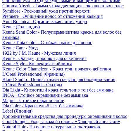
Curl Manifesto - Уход за кудрявыми и вьющимися волосами
Chroma Absolu - Гамма ухода для защиты окрашенных волос
Symbiose - Роскошный уход против перхоти
Premiere - Очищение волос от отложений кальция
Aura Botanica - Органическая линия ухода
Keune (Голландия)
Keune Semi Color - Полуперманентная краска для волос без
аммиака
Keune Tinta Color - Стойкая краска для волос
Keune Care - Уход
1922 by J.M. Keune - Мужская линия
Keune - Оксиды, порошки для осветления
Keune Style - Коллекция стайлинга
Keune Color Chameleon - Красители прямого действия
L'Oreal Professionnel (Франция)
Blond Studio - Полная гамма средств для блондирования
L'Oreal Professionnel - Оксиды
Dia Light - Кислотный краситель тон в тон без аммиака
INOA - Стойкое окрашивание без аммиака
Majirel - Стойкое окрашивание
Dia Color - Краситель-блеск без аммиака
Lebel (Япония)
Дополнительные средства для процедуры окрашивания волос
Cool Orange - Уход за кожей головы «Холодный апельсин»
Natural Hair - На основе натуральных экстрактов