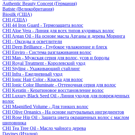
Authentic Beauty Concept (Германия)
Batiste (Великобритания)
Biosilk (США)
CHI (США)
CHI 44 Iron Guard - Термозащита волос
CHI Aloe Vera - Линия для всех типов кудрявых волос
CHI Argan Oil - На основе масла Арганы и дерева Моринга
CHI - Оксиды и осветлители
CHI Deep Brilliance - Глубокое увлажнение и блеск
CHI Enviro - Система разглаживания волос
CHI Man - Мужская серия для волос, усов и бороды
CHI Royal Treatment - Королевский уход
CHI Styling - Ухаживающий стайлинг
CHI Infra - Ежедневный уход
CHI Ionic Hair Color - Краска для волос
CHI Ionic Color Illuminate - Оттеночная серия для волос
CHI Keratin - Кератиновое восстановление волос
CHI Luxury Black Seed Oil - Линия уходов для поврежденных
волос
CHI Magnified Volume - Для тонких волос
CHI Olive Organics - На основе натуральных ингредиентов
CHI Rose Hip Oil - Защита цвета окрашенных волос с маслом
шиповника
CHI Tea Tree Oil - Масло чайного дерева
Davines (Италия)