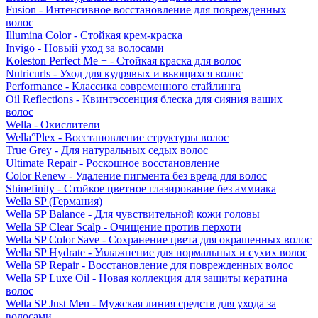
Fusion - Интенсивное восстановление для поврежденных
волос
Illumina Color - Стойкая крем-краска
Invigo - Новый уход за волосами
Koleston Perfect Me + - Стойкая краска для волос
Nutricurls - Уход для кудрявых и вьющихся волос
Performance - Классика современного стайлинга
Oil Reflections - Квинтэссенция блеска для сияния ваших
волос
Wella - Окислители
Wella°Plex - Восстановление структуры волос
True Grey - Для натуральных седых волос
Ultimate Repair - Роскошное восстановление
Color Renew - Удаление пигмента без вреда для волос
Shinefinity - Стойкое цветное глазирование без аммиака
Wella SP (Германия)
Wella SP Balance - Для чувствительной кожи головы
Wella SP Clear Scalp - Очищение против перхоти
Wella SP Color Save - Сохранение цвета для окрашенных волос
Wella SP Hydrate - Увлажнение для нормальных и сухих волос
Wella SP Repair - Восстановление для поврежденных волос
Wella SP Luxe Oil - Новая коллекция для защиты кератина
волос
Wella SP Just Men - Мужская линия средств для ухода за
волосами