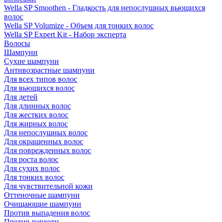
Wella SP Smoothen - Гладкость для непослушных вьющихся
волос
Wella SP Volumize - Объем для тонких волос
Wella SP Expert Kit - Набор эксперта
Волосы
Шампуни
Сухие шампуни
Антивозрастные шампуни
Для всех типов волос
Для вьющихся волос
Для детей
Для длинных волос
Для жестких волос
Для жирных волос
Для непослушных волос
Для окрашенных волос
Для поврежденных волос
Для роста волос
Для сухих волос
Для тонких волос
Для чувствительной кожи
Оттеночные шампуни
Очищающие шампуни
Против выпадения волос
Против перхоти