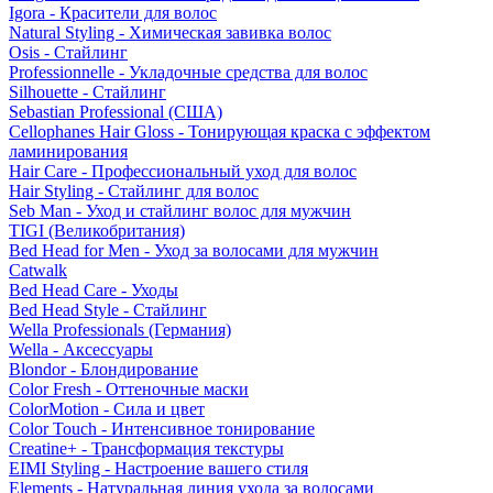
Igora - Красители для волос
Natural Styling - Химическая завивка волос
Osis - Стайлинг
Professionnelle - Укладочные средства для волос
Silhouette - Стайлинг
Sebastian Professional (США)
Cellophanes Hair Gloss - Тонирующая краска с эффектом
ламинирования
Hair Care - Профессиональный уход для волос
Hair Styling - Стайлинг для волос
Seb Man - Уход и стайлинг волос для мужчин
TIGI (Великобритания)
Bed Head for Men - Уход за волосами для мужчин
Catwalk
Bed Head Care - Уходы
Bed Head Style - Стайлинг
Wella Professionals (Германия)
Wella - Аксессуары
Blondor - Блондирование
Color Fresh - Оттеночные маски
ColorMotion - Сила и цвет
Color Touch - Интенсивное тонирование
Creatine+ - Трансформация текстуры
EIMI Styling - Настроение вашего стиля
Elements - Натуральная линия ухода за волосами