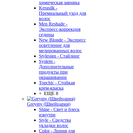
химическая завивка
Kerasilk -
Премиальный уход для
волос
Men Reshade -
Экспресс-коррекция
седины
New Blonde - Экспресс
осветление для
мелированных волос
Stylesign - Стайлинг
System -
Дополнительные
продукты при
окрашивании
Topchic - Стойкая
крем-краска
+ ЕЩЕ 8
Greymy (Швейцария)
Shine - Свет и блеск
изнутри
Style - Средства
укладки волос
Color - Линия для