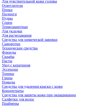
Для чувствительной кожи головы
Осветлители
Пенки
Пилинги
Пудры
Спреи
Термозащитные
Для укладки
Для расчесывания
Средства для химической завивки
Сыворотки
Технические средства
Флюиды
Скрабы
Пасты
Уход с кератином
Эссенции
Тоники
Глины
Помады
Средства для удаления краски с кожи
Концентраты
Средства для защиты кожи при окрашивании
Салфетки для волос
Праймеры