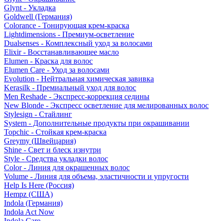
Glynt - Укладка
Goldwell (Германия)
Colorance - Тонирующая крем-краска
Lightdimensions - Премиум-осветление
Dualsenses - Комплексный уход за волосами
Elixir - Восстанавливающее масло
Elumen - Краска для волос
Elumen Care - Уход за волосами
Evolution - Нейтральная химическая завивка
Kerasilk - Премиальный уход для волос
Men Reshade - Экспресс-коррекция седины
New Blonde - Экспресс осветление для мелированных волос
Stylesign - Стайлинг
System - Дополнительные продукты при окрашивании
Topchic - Стойкая крем-краска
Greymy (Швейцария)
Shine - Свет и блеск изнутри
Style - Средства укладки волос
Color - Линия для окрашенных волос
Volume - Линия для объема, эластичности и упругости
Help Is Here (Россия)
Hempz (США)
Indola (Германия)
Indola Act Now
Indola Care