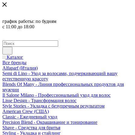
график работы:
по будням
с 11:00 до 18:00
Каталог
Все бренды
Alfaparf (Италия)
Semi di Lino - Уход за волосами, подчеркивающий вашу
естественную красоту
Blends Of Many - Линия профессиональных продуктов для
мужчин
Il Salone Milano - Профессиональный уход для волос
Lisse Design - Трансформация волос
Style Stories - Укладка с безупречным результатом
American Crew (США)
Classic - Ежедневный уход
Precision Blend - Окрашивание и тонирование
Shave - Средства для бритья
Styling - Укладка и стайлинг