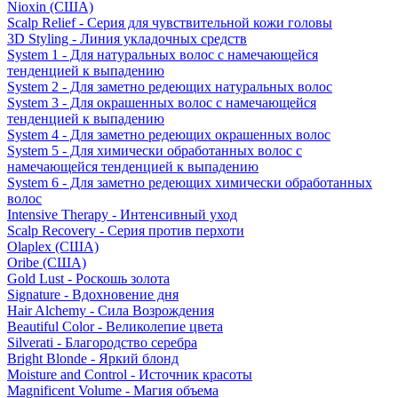
Nioxin (США)
Scalp Relief - Серия для чувствительной кожи головы
3D Styling - Линия укладочных средств
System 1 - Для натуральных волос с намечающейся
тенденцией к выпадению
System 2 - Для заметно редеющих натуральных волос
System 3 - Для окрашенных волос с намечающейся
тенденцией к выпадению
System 4 - Для заметно редеющих окрашенных волос
System 5 - Для химически обработанных волос с
намечающейся тенденцией к выпадению
System 6 - Для заметно редеющих химически обработанных
волос
Intensive Therapy - Интенсивный уход
Scalp Recovery - Серия против перхоти
Olaplex (США)
Oribe (США)
Gold Lust - Роскошь золота
Signature - Вдохновение дня
Hair Alchemy - Сила Возрождения
Beautiful Color - Великолепие цвета
Silverati - Благородство серебра
Bright Blonde - Яркий блонд
Moisture and Control - Источник красоты
Magnificent Volume - Магия объема