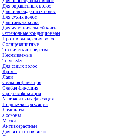
Для непослушных волос
Для окрашенных волос
Для поврежденных волос
Для сухих волос
Для тонких волос
Для чувствительной кожи
Оттеночные кондиционеры
Против выпадения волос
Солнцезащитные
Технические средства
Несмываемые
Travel-size
Для седых волос
Кремы
Лаки
Сильная фиксация
Слабая фиксация
Средняя фиксация
Ультрасильная фиксация
Подвижная фиксация
Ламинаты
Лосьоны
Маски
Антивозрастные
Для всех типов волос