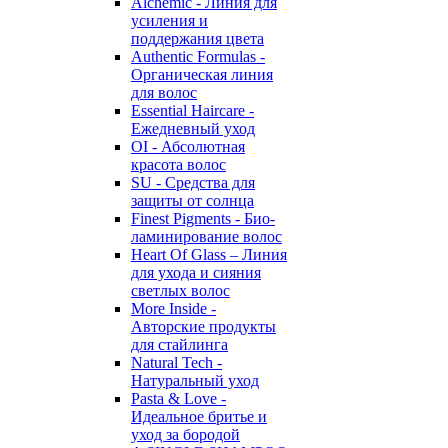
Alchemic - Линия для
усиления и
поддержания цвета
Authentic Formulas -
Органическая линия
для волос
Essential Haircare -
Eжедневный уход
OI - Абсолютная
красота волос
SU - Средства для
защиты от солнца
Finest Pigments - Био-
ламинирование волос
Heart Of Glass – Линия
для ухода и сияния
светлых волос
More Inside -
Авторские продукты
для стайлинга
Natural Tech -
Натуральный уход
Pasta & Love -
Идеальное бритье и
уход за бородой