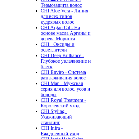
Термозащита волос
CHI Aloe Vera - Линия
для всех типов
кудрявых волос
CHI Argan Oil - На
основе масла Арганы и
дерева Моринга
CHI - Оксиды и
осветлители
CHI Deep Brilliance -
Глубокое увлажнение и
блеск
CHI Enviro - Система
разглаживания волос
CHI Man - Мужская
серия для волос, усов и
бороды
CHI Royal Treatment -
Королевский уход
CHI Styling -
Ухаживающий
стайлинг
CHI Infra -
Ежедневный уход