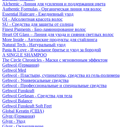
Alchemic - Линия для усиления и поддержания цвета
Authentic Formulas - Органическая линия для волос
Essential Haircare - Eжедневный уход
OI - Абсолютная красота волос
SU - Средства для защиты от солнца
Finest Pigments - Био-ламинирование волос
Heart Of Glass – Линия для ухода и сияния светлых волос
More Inside - Авторские продукты для стайлинга
Natural Tech - Натуральный уход
Pasta & Love - Идеальное бритье и уход за бородой
A SINGLE SHAMPOO
The Circle Chronicles - Маски с мгновенным эффектом
Gehwol (Германия)
Gehwol Med
Gehwol - Пластыри, супинаторы, средства из гель-полимера
Gehwol - Универсальные средства
Gehwol - Профессиональные и специальные средства
Gehwol Fusskraft
Gehwol Gerlasan - Средства для тела
Gehwol Balance
Gehwol Fusskraft Soft Feet
Global Keratin (США)
Glynt (Германия)
Glynt - Уход
Glynt - Окрашивание