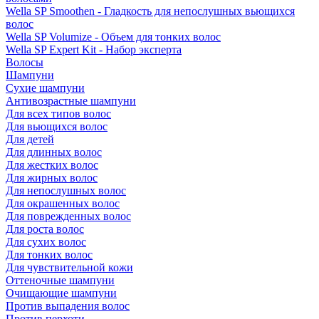
Wella SP Smoothen - Гладкость для непослушных вьющихся
волос
Wella SP Volumize - Объем для тонких волос
Wella SP Expert Kit - Набор эксперта
Волосы
Шампуни
Сухие шампуни
Антивозрастные шампуни
Для всех типов волос
Для вьющихся волос
Для детей
Для длинных волос
Для жестких волос
Для жирных волос
Для непослушных волос
Для окрашенных волос
Для поврежденных волос
Для роста волос
Для сухих волос
Для тонких волос
Для чувствительной кожи
Оттеночные шампуни
Очищающие шампуни
Против выпадения волос
Против перхоти