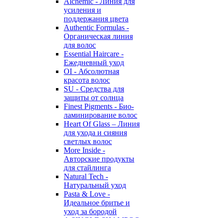
Alchemic - Линия для
усиления и
поддержания цвета
Authentic Formulas -
Органическая линия
для волос
Essential Haircare -
Eжедневный уход
OI - Абсолютная
красота волос
SU - Средства для
защиты от солнца
Finest Pigments - Био-
ламинирование волос
Heart Of Glass – Линия
для ухода и сияния
светлых волос
More Inside -
Авторские продукты
для стайлинга
Natural Tech -
Натуральный уход
Pasta & Love -
Идеальное бритье и
уход за бородой