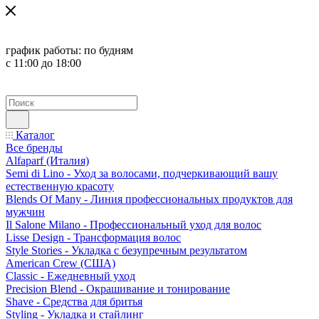
график работы:
по будням
с 11:00 до 18:00
Каталог
Все бренды
Alfaparf (Италия)
Semi di Lino - Уход за волосами, подчеркивающий вашу
естественную красоту
Blends Of Many - Линия профессиональных продуктов для
мужчин
Il Salone Milano - Профессиональный уход для волос
Lisse Design - Трансформация волос
Style Stories - Укладка с безупречным результатом
American Crew (США)
Classic - Ежедневный уход
Precision Blend - Окрашивание и тонирование
Shave - Средства для бритья
Styling - Укладка и стайлинг