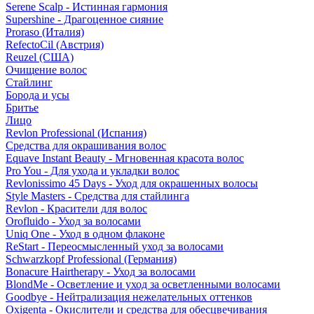
Serene Scalp - Истинная гармония
Supershine - Драгоценное сияние
Proraso (Италия)
RefectoCil (Австрия)
Reuzel (США)
Очищение волос
Стайлинг
Борода и усы
Бритье
Лицо
Revlon Professional (Испания)
Средства для окрашивания волос
Equave Instant Beauty - Мгновенная красота волос
Pro You - Для ухода и укладки волос
Revlonissimo 45 Days - Уход для окрашенных волосы
Style Masters - Средства для стайлинга
Revlon - Красители для волос
Orofluido - Уход за волосами
Uniq One - Уход в одном флаконе
ReStart - Переосмысленный уход за волосами
Schwarzkopf Professional (Германия)
Bonacure Hairtherapy - Уход за волосами
BlondMe - Осветление и уход за осветленными волосами
Goodbye - Нейтрализация нежелательных оттенков
Oxigenta - Окислители и средства для обесцвечивания