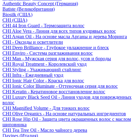
Authentic Beauty Concept (Германия)
Batiste (Великобритания)
Biosilk (США)
CHI (США)
CHI 44 Iron Guard - Термозащита волос
CHI Aloe Vera - Линия для всех типов кудрявых волос
CHI Argan Oil - На основе масла Арганы и дерева Моринга
CHI - Оксиды и осветлители
CHI Deep Brilliance - Глубокое увлажнение и блеск
CHI Enviro - Система разглаживания волос
CHI Man - Мужская серия для волос, усов и бороды
CHI Royal Treatment - Королевский уход
CHI Styling - Ухаживающий стайлинг
CHI Infra - Ежедневный уход
CHI Ionic Hair Color - Краска для волос
CHI Ionic Color Illuminate - Оттеночная серия для волос
CHI Keratin - Кератиновое восстановление волос
CHI Luxury Black Seed Oil - Линия уходов для поврежденных
волос
CHI Magnified Volume - Для тонких волос
CHI Olive Organics - На основе натуральных ингредиентов
CHI Rose Hip Oil - Защита цвета окрашенных волос с маслом
шиповника
CHI Tea Tree Oil - Масло чайного дерева
Davines (Италия)