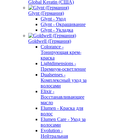
Global Keratin (США)
Glynt (Германия)
Glynt - Уход
Glynt - Окрашивание
Glynt - Укладка
Goldwell (Германия)
Colorance -
Тонирующая крем-
краска
Lightdimensions -
Премиум-осветление
Dualsenses -
Комплексный уход за
волосами
Elixir -
Восстанавливающее
масло
Elumen - Краска для
волос
Elumen Care - Уход за
волосами
Evolution -
Нейтральная