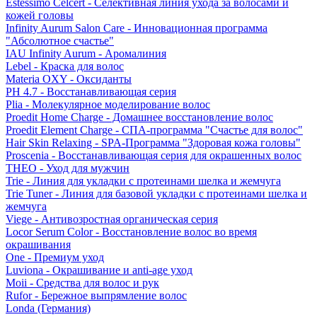
Estessimo Celcert - Селективная линия ухода за волосами и
кожей головы
Infinity Aurum Salon Care - Инновационная программа
"Абсолютное счастье"
IAU Infinity Aurum - Аромалиния
Lebel - Краска для волос
Materia OXY - Оксиданты
PH 4.7 - Восстанавливающая серия
Plia - Молекулярное моделирование волос
Proedit Home Charge - Домашнее восстановление волос
Proedit Element Charge - СПА-программа "Счастье для волос"
Hair Skin Relaxing - SPA-Программа "Здоровая кожа головы"
Proscenia - Восстанавливающая серия для окрашенных волос
THEO - Уход для мужчин
Trie - Линия для укладки с протеинами шелка и жемчуга
Trie Tuner - Линия для базовой укладки с протеинами шелка и
жемчуга
Viege - Антивозростная органическая серия
Locor Serum Color - Восстановление волос во время
окрашивания
One - Премиум уход
Luviona - Окрашивание и anti-age уход
Moii - Средства для волос и рук
Rufor - Бережное выпрямление волос
Londa (Германия)