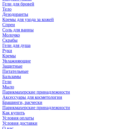
Гели для бровей
Тело
Дезодоранты
Кремы для ухода за кожей
Спреи
Соль для ванны
Молочко
Скрабы
Гели для душа
Руки
Кремы
Увлажняющие
Защитные
Питательные
Бальзамы
Гели
Мыло
Парикмахерские принадлежности
Аксессуары для косметологии
Брашинги, расчески
Парикмахерские принадлежности
Как купить
Условия оплаты
Условия доставки
О нас