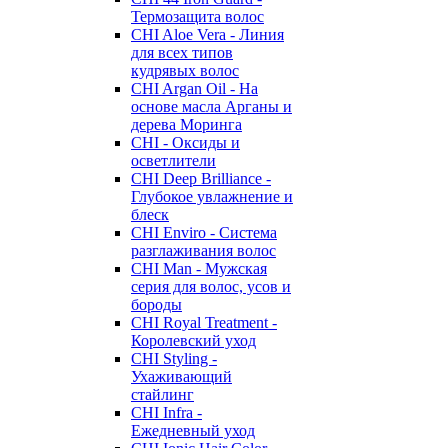
Термозащита волос
CHI Aloe Vera - Линия
для всех типов
кудрявых волос
CHI Argan Oil - На
основе масла Арганы и
дерева Моринга
CHI - Оксиды и
осветлители
CHI Deep Brilliance -
Глубокое увлажнение и
блеск
CHI Enviro - Система
разглаживания волос
CHI Man - Мужская
серия для волос, усов и
бороды
CHI Royal Treatment -
Королевский уход
CHI Styling -
Ухаживающий
стайлинг
CHI Infra -
Ежедневный уход