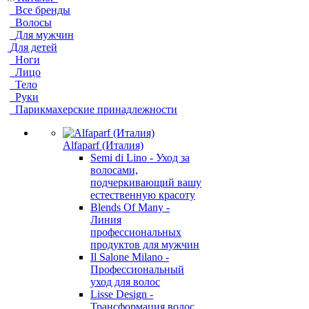
Все бренды
Волосы
Для мужчин
Для детей
Ноги
Лицо
Тело
Руки
Парикмахерские принадлежности
Alfaparf (Италия)
Semi di Lino - Уход за
волосами,
подчеркивающий вашу
естественную красоту
Blends Of Many -
Линия
профессиональных
продуктов для мужчин
Il Salone Milano -
Профессиональный
уход для волос
Lisse Design -
Трансформация волос