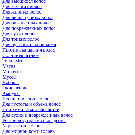
Для вьющихся волос
Для жестких волос
Для жирных волос
Для непослушных волос
Для окрашенных волос
Для поврежденных волос
Для сухих волос
Для тонких волос
Для чувствительной кожи
Против выпадения волос
Солнцезащитные
Travel-size
Масла
Молочко
Муссы
Наборы
Окислители
Ампулы
Восстановление волос
Для густоты и объема волос
При химической обработке
Для сухих и поврежденных волос
Рост волос, против выпадения
Укрепление волос
Для жирной кожи головы