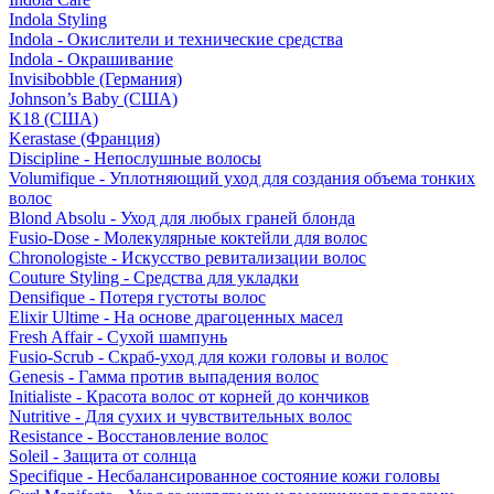
Indola Styling
Indola - Окислители и технические средства
Indola - Окрашивание
Invisibobble (Германия)
Johnson’s Baby (США)
K18 (США)
Kerastase (Франция)
Discipline - Непослушные волосы
Volumifique - Уплотняющий уход для создания объема тонких
волос
Blond Absolu - Уход для любых граней блонда
Fusio-Dose - Молекулярные коктейли для волос
Chronologiste - Искусство ревитализации волос
Couture Styling - Средства для укладки
Densifique - Потеря густоты волос
Elixir Ultime - На основе драгоценных масел
Fresh Affair - Сухой шампунь
Fusio-Scrub - Скраб-уход для кожи головы и волос
Genesis - Гамма против выпадения волос
Initialiste - Красота волос от корней до кончиков
Nutritive - Для сухих и чувствительных волос
Resistance - Восстановление волос
Soleil - Защита от солнца
Specifique - Несбалансированное состояние кожи головы