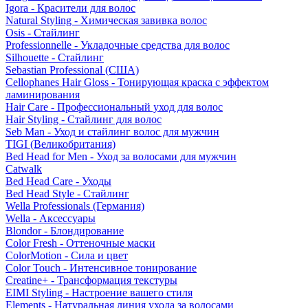
Igora - Красители для волос
Natural Styling - Химическая завивка волос
Osis - Стайлинг
Professionnelle - Укладочные средства для волос
Silhouette - Стайлинг
Sebastian Professional (США)
Cellophanes Hair Gloss - Тонирующая краска с эффектом
ламинирования
Hair Care - Профессиональный уход для волос
Hair Styling - Стайлинг для волос
Seb Man - Уход и стайлинг волос для мужчин
TIGI (Великобритания)
Bed Head for Men - Уход за волосами для мужчин
Catwalk
Bed Head Care - Уходы
Bed Head Style - Стайлинг
Wella Professionals (Германия)
Wella - Аксессуары
Blondor - Блондирование
Color Fresh - Оттеночные маски
ColorMotion - Сила и цвет
Color Touch - Интенсивное тонирование
Creatine+ - Трансформация текстуры
EIMI Styling - Настроение вашего стиля
Elements - Натуральная линия ухода за волосами