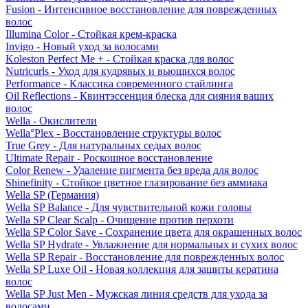
Fusion - Интенсивное восстановление для поврежденных
волос
Illumina Color - Стойкая крем-краска
Invigo - Новый уход за волосами
Koleston Perfect Me + - Стойкая краска для волос
Nutricurls - Уход для кудрявых и вьющихся волос
Performance - Классика современного стайлинга
Oil Reflections - Квинтэссенция блеска для сияния ваших
волос
Wella - Окислители
Wella°Plex - Восстановление структуры волос
True Grey - Для натуральных седых волос
Ultimate Repair - Роскошное восстановление
Color Renew - Удаление пигмента без вреда для волос
Shinefinity - Стойкое цветное глазирование без аммиака
Wella SP (Германия)
Wella SP Balance - Для чувствительной кожи головы
Wella SP Clear Scalp - Очищение против перхоти
Wella SP Color Save - Сохранение цвета для окрашенных волос
Wella SP Hydrate - Увлажнение для нормальных и сухих волос
Wella SP Repair - Восстановление для поврежденных волос
Wella SP Luxe Oil - Новая коллекция для защиты кератина
волос
Wella SP Just Men - Мужская линия средств для ухода за
волосами