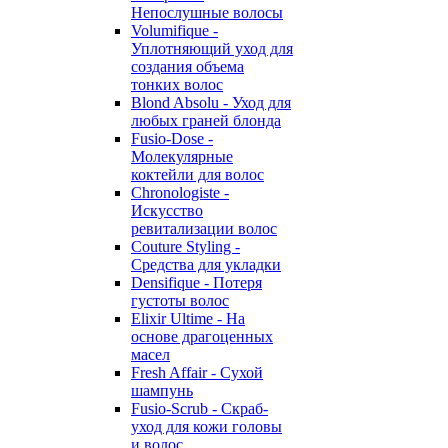
Непослушные волосы
Volumifique -
Уплотняющий уход для
создания объема
тонких волос
Blond Absolu - Уход для
любых граней блонда
Fusio-Dose -
Молекулярные
коктейли для волос
Chronologiste -
Искусство
ревитализации волос
Couture Styling -
Средства для укладки
Densifique - Потеря
густоты волос
Elixir Ultime - На
основе драгоценных
масел
Fresh Affair - Сухой
шампунь
Fusio-Scrub - Скраб-
уход для кожи головы
и волос