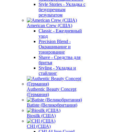
Style Stories - Укладка с
безупречным
результатом
American Crew (США)
Classic - Ежедневный
уход
Precision Blend -
Окрашивание и
тонирование
Shave - Средства для
бритья
Styling - Укладка и
стайлинг
Authentic Beauty Concept
(Германия)
Batiste (Великобритания)
Biosilk (США)
CHI (США)
CHI 44 Iron Guard -