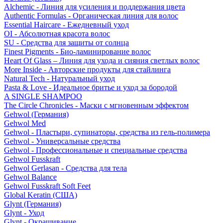
Alchemic - Линия для усиления и поддержания цвета
Authentic Formulas - Органическая линия для волос
Essential Haircare - Eжедневный уход
OI - Абсолютная красота волос
SU - Средства для защиты от солнца
Finest Pigments - Био-ламинирование волос
Heart Of Glass – Линия для ухода и сияния светлых волос
More Inside - Авторские продукты для стайлинга
Natural Tech - Натуральный уход
Pasta & Love - Идеальное бритье и уход за бородой
A SINGLE SHAMPOO
The Circle Chronicles - Маски с мгновенным эффектом
Gehwol (Германия)
Gehwol Med
Gehwol - Пластыри, супинаторы, средства из гель-полимера
Gehwol - Универсальные средства
Gehwol - Профессиональные и специальные средства
Gehwol Fusskraft
Gehwol Gerlasan - Средства для тела
Gehwol Balance
Gehwol Fusskraft Soft Feet
Global Keratin (США)
Glynt (Германия)
Glynt - Уход
Glynt - Окрашивание