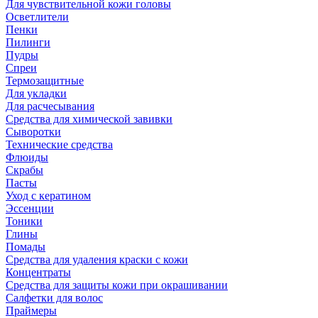
Для чувствительной кожи головы
Осветлители
Пенки
Пилинги
Пудры
Спреи
Термозащитные
Для укладки
Для расчесывания
Средства для химической завивки
Сыворотки
Технические средства
Флюиды
Скрабы
Пасты
Уход с кератином
Эссенции
Тоники
Глины
Помады
Средства для удаления краски с кожи
Концентраты
Средства для защиты кожи при окрашивании
Салфетки для волос
Праймеры