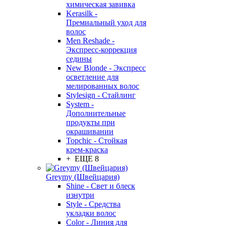
химическая завивка
Kerasilk -
Премиальный уход для
волос
Men Reshade -
Экспресс-коррекция
седины
New Blonde - Экспресс
осветление для
мелированных волос
Stylesign - Стайлинг
System -
Дополнительные
продукты при
окрашивании
Topchic - Стойкая
крем-краска
+ ЕЩЕ 8
Greymy (Швейцария)
Shine - Свет и блеск
изнутри
Style - Средства
укладки волос
Color - Линия для