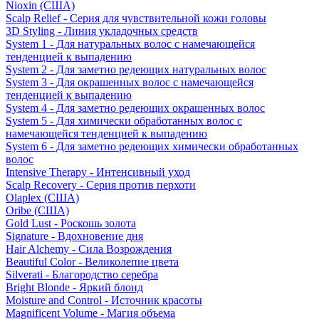
Nioxin (США)
Scalp Relief - Серия для чувствительной кожи головы
3D Styling - Линия укладочных средств
System 1 - Для натуральных волос с намечающейся
тенденцией к выпадению
System 2 - Для заметно редеющих натуральных волос
System 3 - Для окрашенных волос с намечающейся
тенденцией к выпадению
System 4 - Для заметно редеющих окрашенных волос
System 5 - Для химически обработанных волос с
намечающейся тенденцией к выпадению
System 6 - Для заметно редеющих химически обработанных
волос
Intensive Therapy - Интенсивный уход
Scalp Recovery - Серия против перхоти
Olaplex (США)
Oribe (США)
Gold Lust - Роскошь золота
Signature - Вдохновение дня
Hair Alchemy - Сила Возрождения
Beautiful Color - Великолепие цвета
Silverati - Благородство серебра
Bright Blonde - Яркий блонд
Moisture and Control - Источник красоты
Magnificent Volume - Магия объема