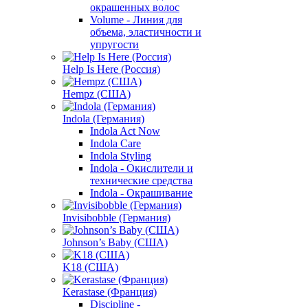
окрашенных волос
Volume - Линия для
объема, эластичности и
упругости
Help Is Here (Россия)
Hempz (США)
Indola (Германия)
Indola Act Now
Indola Care
Indola Styling
Indola - Окислители и
технические средства
Indola - Окрашивание
Invisibobble (Германия)
Johnson’s Baby (США)
K18 (США)
Kerastase (Франция)
Discipline -