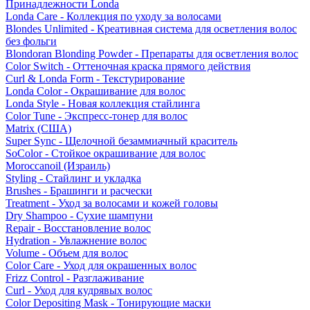
Принадлежности Londa
Londa Care - Коллекция по уходу за волосами
Blondes Unlimited - Креативная система для осветления волос
без фольги
Blondoran Blonding Powder - Препараты для осветления волос
Color Switch - Оттеночная краска прямого действия
Curl & Londa Form - Текстурирование
Londa Color - Окрашивание для волос
Londa Style - Новая коллекция стайлинга
Color Tune - Экспресс-тонер для волос
Matrix (США)
Super Sync - Щелочной безаммиачный краситель
SoColor - Стойкое окрашивание для волос
Moroccanoil (Израиль)
Styling - Стайлинг и укладка
Brushes - Брашинги и расчески
Treatment - Уход за волосами и кожей головы
Dry Shampoo - Сухие шампуни
Repair - Восстановление волос
Hydration - Увлажнение волос
Volume - Объем для волос
Color Care - Уход для окрашенных волос
Frizz Control - Разглаживание
Curl - Уход для кудрявых волос
Color Depositing Mask - Тонирующие маски