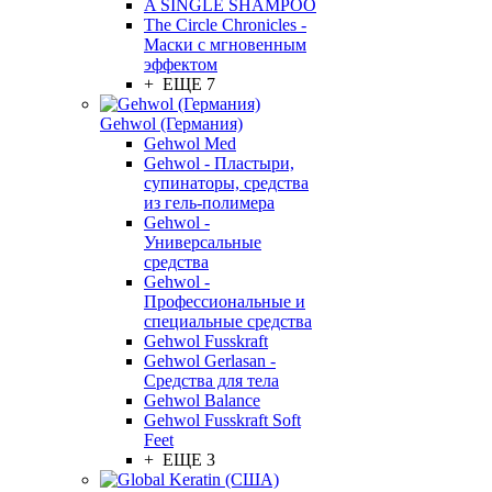
A SINGLE SHAMPOO
The Circle Chronicles -
Маски с мгновенным
эффектом
+ ЕЩЕ 7
Gehwol (Германия)
Gehwol Med
Gehwol - Пластыри,
супинаторы, средства
из гель-полимера
Gehwol -
Универсальные
средства
Gehwol -
Профессиональные и
специальные средства
Gehwol Fusskraft
Gehwol Gerlasan -
Средства для тела
Gehwol Balance
Gehwol Fusskraft Soft
Feet
+ ЕЩЕ 3