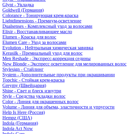
Glynt - Укладка
Goldwell (Германия)
Colorance - Тонирующая крем-краска
Lightdimensions - Премиум-осветление
Dualsenses - Комплексный уход за волосами
Elixir - Восстанавливающее масло
Elumen - Краска для волос
Elumen Care - Уход за волосами
Evolution - Нейтральная химическая завивка
Kerasilk - Премиальный уход для волос
Men Reshade - Экспресс-коррекция седины
New Blonde - Экспресс осветление для мелированных волос
Stylesign - Стайлинг
System - Дополнительные продукты при окрашивании
Topchic - Стойкая крем-краска
Greymy (Швейцария)
Shine - Свет и блеск изнутри
Style - Средства укладки волос
Color - Линия для окрашенных волос
Volume - Линия для объема, эластичности и упругости
Help Is Here (Россия)
Hempz (США)
Indola (Германия)
Indola Act Now
Indola Care