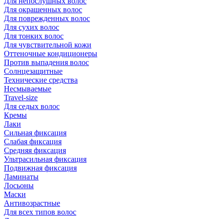
Для непослушных волос
Для окрашенных волос
Для поврежденных волос
Для сухих волос
Для тонких волос
Для чувствительной кожи
Оттеночные кондиционеры
Против выпадения волос
Солнцезащитные
Технические средства
Несмываемые
Travel-size
Для седых волос
Кремы
Лаки
Сильная фиксация
Слабая фиксация
Средняя фиксация
Ультрасильная фиксация
Подвижная фиксация
Ламинаты
Лосьоны
Маски
Антивозрастные
Для всех типов волос