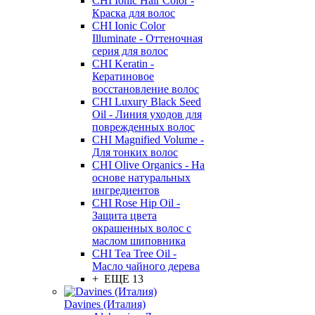
CHI Ionic Hair Color -
Краска для волос
CHI Ionic Color
Illuminate - Оттеночная
серия для волос
CHI Keratin -
Кератиновое
восстановление волос
CHI Luxury Black Seed
Oil - Линия уходов для
поврежденных волос
CHI Magnified Volume -
Для тонких волос
CHI Olive Organics - На
основе натуральных
ингредиентов
CHI Rose Hip Oil -
Защита цвета
окрашенных волос с
маслом шиповника
CHI Tea Tree Oil -
Масло чайного дерева
+ ЕЩЕ 13
Davines (Италия)