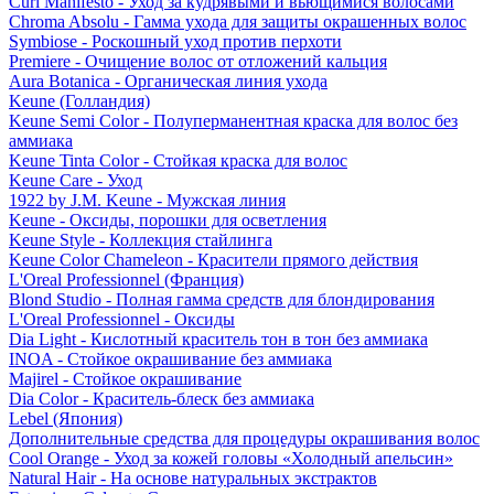
Curl Manifesto - Уход за кудрявыми и вьющимися волосами
Chroma Absolu - Гамма ухода для защиты окрашенных волос
Symbiose - Роскошный уход против перхоти
Premiere - Очищение волос от отложений кальция
Aura Botanica - Органическая линия ухода
Keune (Голландия)
Keune Semi Color - Полуперманентная краска для волос без
аммиака
Keune Tinta Color - Стойкая краска для волос
Keune Care - Уход
1922 by J.M. Keune - Мужская линия
Keune - Оксиды, порошки для осветления
Keune Style - Коллекция стайлинга
Keune Color Chameleon - Красители прямого действия
L'Oreal Professionnel (Франция)
Blond Studio - Полная гамма средств для блондирования
L'Oreal Professionnel - Оксиды
Dia Light - Кислотный краситель тон в тон без аммиака
INOA - Стойкое окрашивание без аммиака
Majirel - Стойкое окрашивание
Dia Color - Краситель-блеск без аммиака
Lebel (Япония)
Дополнительные средства для процедуры окрашивания волос
Cool Orange - Уход за кожей головы «Холодный апельсин»
Natural Hair - На основе натуральных экстрактов