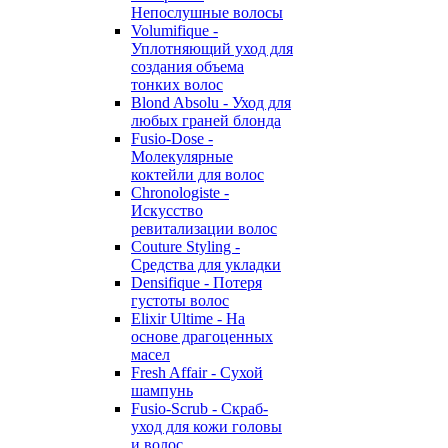
Непослушные волосы
Volumifique -
Уплотняющий уход для
создания объема
тонких волос
Blond Absolu - Уход для
любых граней блонда
Fusio-Dose -
Молекулярные
коктейли для волос
Chronologiste -
Искусство
ревитализации волос
Couture Styling -
Средства для укладки
Densifique - Потеря
густоты волос
Elixir Ultime - На
основе драгоценных
масел
Fresh Affair - Сухой
шампунь
Fusio-Scrub - Скраб-
уход для кожи головы
и волос