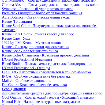
Curl Manifesto - Уход за кудрявыми и вьющимися волосами
Chroma Absolu - Гамма ухода для защиты окрашенных волос
Symbiose - Роскошный уход против перхоти
Premiere - Очищение волос от отложений кальция
Aura Botanica - Органическая линия ухода
Keune (Голландия)
Keune Semi Color - Полуперманентная краска для волос без
аммиака
Keune Tinta Color - Стойкая краска для волос
Keune Care - Уход
1922 by J.M. Keune - Мужская линия
Keune - Оксиды, порошки для осветления
Keune Style - Коллекция стайлинга
Keune Color Chameleon - Красители прямого действия
L'Oreal Professionnel (Франция)
Blond Studio - Полная гамма средств для блондирования
L'Oreal Professionnel - Оксиды
Dia Light - Кислотный краситель тон в тон без аммиака
INOA - Стойкое окрашивание без аммиака
Majirel - Стойкое окрашивание
Dia Color - Краситель-блеск без аммиака
Lebel (Япония)
Дополнительные средства для процедуры окрашивания волос
Cool Orange - Уход за кожей головы «Холодный апельсин»
Natural Hair - На основе натуральных экстрактов