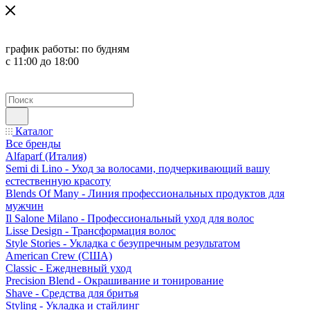
график работы:
по будням
с 11:00 до 18:00
Каталог
Все бренды
Alfaparf (Италия)
Semi di Lino - Уход за волосами, подчеркивающий вашу
естественную красоту
Blends Of Many - Линия профессиональных продуктов для
мужчин
Il Salone Milano - Профессиональный уход для волос
Lisse Design - Трансформация волос
Style Stories - Укладка с безупречным результатом
American Crew (США)
Classic - Ежедневный уход
Precision Blend - Окрашивание и тонирование
Shave - Средства для бритья
Styling - Укладка и стайлинг