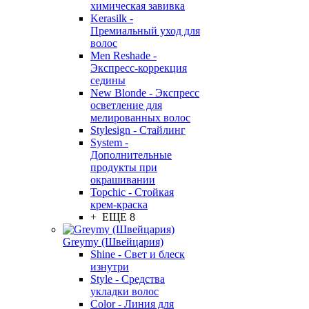
химическая завивка
Kerasilk -
Премиальный уход для
волос
Men Reshade -
Экспресс-коррекция
седины
New Blonde - Экспресс
осветление для
мелированных волос
Stylesign - Стайлинг
System -
Дополнительные
продукты при
окрашивании
Topchic - Стойкая
крем-краска
+ ЕЩЕ 8
Greymy (Швейцария)
Shine - Свет и блеск
изнутри
Style - Средства
укладки волос
Color - Линия для