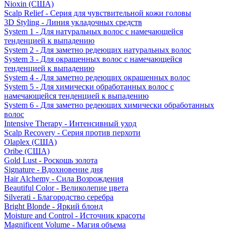
Nioxin (США)
Scalp Relief - Серия для чувствительной кожи головы
3D Styling - Линия укладочных средств
System 1 - Для натуральных волос с намечающейся
тенденцией к выпадению
System 2 - Для заметно редеющих натуральных волос
System 3 - Для окрашенных волос с намечающейся
тенденцией к выпадению
System 4 - Для заметно редеющих окрашенных волос
System 5 - Для химически обработанных волос с
намечающейся тенденцией к выпадению
System 6 - Для заметно редеющих химически обработанных
волос
Intensive Therapy - Интенсивный уход
Scalp Recovery - Серия против перхоти
Olaplex (США)
Oribe (США)
Gold Lust - Роскошь золота
Signature - Вдохновение дня
Hair Alchemy - Сила Возрождения
Beautiful Color - Великолепие цвета
Silverati - Благородство серебра
Bright Blonde - Яркий блонд
Moisture and Control - Источник красоты
Magnificent Volume - Магия объема