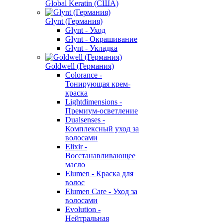
Global Keratin (США)
Glynt (Германия)
Glynt - Уход
Glynt - Окрашивание
Glynt - Укладка
Goldwell (Германия)
Colorance -
Тонирующая крем-
краска
Lightdimensions -
Премиум-осветление
Dualsenses -
Комплексный уход за
волосами
Elixir -
Восстанавливающее
масло
Elumen - Краска для
волос
Elumen Care - Уход за
волосами
Evolution -
Нейтральная