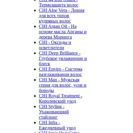
Термозащита волос
CHI Aloe Vera - Линия
для всех типов
кудрявых волос
CHI Argan Oil - На
основе масла Арганы и
дерева Моринга
CHI - Оксиды и
осветлители
CHI Deep Brilliance -
Глубокое увлажнение и
блеск
CHI Enviro - Система
разглаживания волос
CHI Man - Мужская
серия для волос, усов и
бороды
CHI Royal Treatment -
Королевский уход
CHI Styling -
Ухаживающий
стайлинг
CHI Infra -
Ежедневный уход