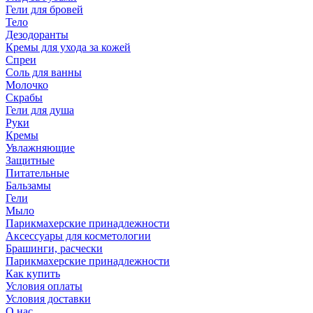
Гели для бровей
Тело
Дезодоранты
Кремы для ухода за кожей
Спреи
Соль для ванны
Молочко
Скрабы
Гели для душа
Руки
Кремы
Увлажняющие
Защитные
Питательные
Бальзамы
Гели
Мыло
Парикмахерские принадлежности
Аксессуары для косметологии
Брашинги, расчески
Парикмахерские принадлежности
Как купить
Условия оплаты
Условия доставки
О нас