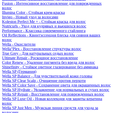
Fusion - Интенсивное восстановление для поврежденных
волос
Illumina Color - Стойкая крем-краска
Invigo - Новый уход за волосами
Koleston Perfect Me + - Стойкая краска для волос
Nutricurls - Уход для кудрявых и вьющихся волос
Performance - Классика современного стайлинга
Oil Reflections - Квинтэссенция блеска для сияния ваших
волос
Wella - Окислители
Wella°Plex - Восстановление структуры волос
True Grey - Для натуральных седых волос
Ultimate Repair - Роскошное восстановление
Color Renew - Удаление пигмента без вреда для волос
Shinefinity - Стойкое цветное глазирование без аммиака
Wella SP (Германия)
Wella SP Balance - Для чувствительной кожи головы
Wella SP Clear Scalp - Очищение против перхоти
Wella SP Color Save - Сохранение цвета для окрашенных волос
Wella SP Hydrate - Увлажнение для нормальных и сухих волос
Wella SP Repair - Восстановление для поврежденных волос
Wella SP Luxe Oil - Новая коллекция для защиты кератина
волос
Wella SP Just Men - Мужская линия средств для ухода за
волосами