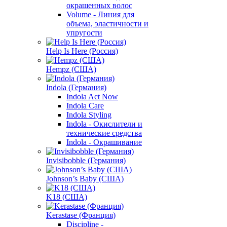
окрашенных волос
Volume - Линия для
объема, эластичности и
упругости
Help Is Here (Россия)
Hempz (США)
Indola (Германия)
Indola Act Now
Indola Care
Indola Styling
Indola - Окислители и
технические средства
Indola - Окрашивание
Invisibobble (Германия)
Johnson’s Baby (США)
K18 (США)
Kerastase (Франция)
Discipline -