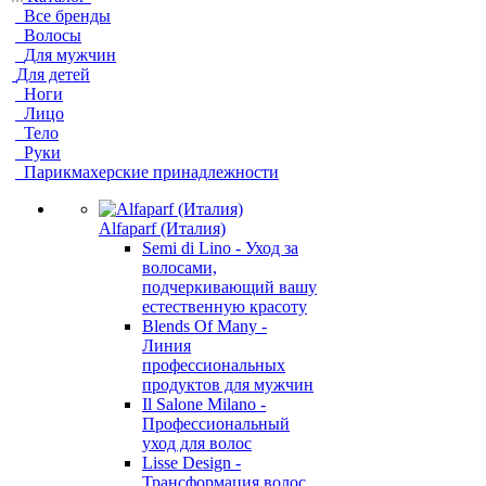
Все бренды
Волосы
Для мужчин
Для детей
Ноги
Лицо
Тело
Руки
Парикмахерские принадлежности
Alfaparf (Италия)
Semi di Lino - Уход за
волосами,
подчеркивающий вашу
естественную красоту
Blends Of Many -
Линия
профессиональных
продуктов для мужчин
Il Salone Milano -
Профессиональный
уход для волос
Lisse Design -
Трансформация волос