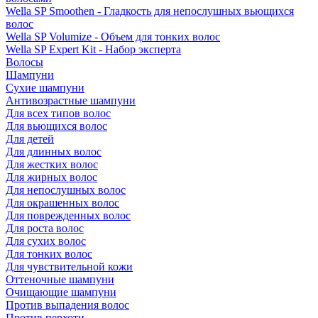
Wella SP Smoothen - Гладкость для непослушных вьющихся
волос
Wella SP Volumize - Объем для тонких волос
Wella SP Expert Kit - Набор эксперта
Волосы
Шампуни
Сухие шампуни
Антивозрастные шампуни
Для всех типов волос
Для вьющихся волос
Для детей
Для длинных волос
Для жестких волос
Для жирных волос
Для непослушных волос
Для окрашенных волос
Для поврежденных волос
Для роста волос
Для сухих волос
Для тонких волос
Для чувствительной кожи
Оттеночные шампуни
Очищающие шампуни
Против выпадения волос
Против перхоти