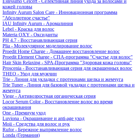
Estessimo Celcert - Селективная линия ухода за волосами и
кожей головы
Infinity Aurum Salon Care - Инновационная программа
"Абсолютное счастье"
IAU Infinity Aurum - Аромалиния
Lebel - Краска для волос
Materia OXY - Оксиданты
PH 4.7 - Восстанавливающая серия
Plia - Молекулярное моделирование волос
Proedit Home Charge - Домашнее восстановление волос
Proedit Element Charge - СПА-программа "Счастье для волос"
Hair Skin Relaxing - SPA-Программа "Здоровая кожа головы"
Proscenia - Восстанавливающая серия для окрашенных волос
THEO - Уход для мужчин
Trie - Линия для укладки с протеинами шелка и жемчуга
Trie Tuner - Линия для базовой укладки с протеинами шелка и
жемчуга
Viege - Антивозростная органическая серия
Locor Serum Color - Восстановление волос во время
окрашивания
One - Премиум уход
Luviona - Окрашивание и anti-age уход
Moii - Средства для волос и рук
Rufor - Бережное выпрямление волос
Londa (Германия)