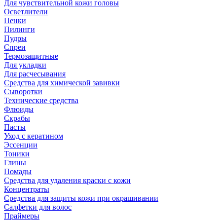
Для чувствительной кожи головы
Осветлители
Пенки
Пилинги
Пудры
Спреи
Термозащитные
Для укладки
Для расчесывания
Средства для химической завивки
Сыворотки
Технические средства
Флюиды
Скрабы
Пасты
Уход с кератином
Эссенции
Тоники
Глины
Помады
Средства для удаления краски с кожи
Концентраты
Средства для защиты кожи при окрашивании
Салфетки для волос
Праймеры