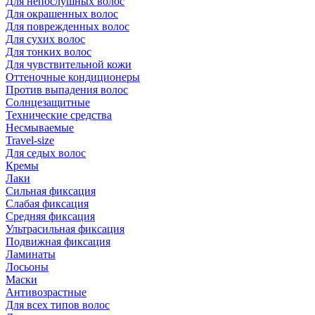
Для непослушных волос
Для окрашенных волос
Для поврежденных волос
Для сухих волос
Для тонких волос
Для чувствительной кожи
Оттеночные кондиционеры
Против выпадения волос
Солнцезащитные
Технические средства
Несмываемые
Travel-size
Для седых волос
Кремы
Лаки
Сильная фиксация
Слабая фиксация
Средняя фиксация
Ультрасильная фиксация
Подвижная фиксация
Ламинаты
Лосьоны
Маски
Антивозрастные
Для всех типов волос