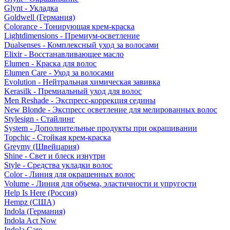
Glynt - Укладка
Goldwell (Германия)
Colorance - Тонирующая крем-краска
Lightdimensions - Премиум-осветление
Dualsenses - Комплексный уход за волосами
Elixir - Восстанавливающее масло
Elumen - Краска для волос
Elumen Care - Уход за волосами
Evolution - Нейтральная химическая завивка
Kerasilk - Премиальный уход для волос
Men Reshade - Экспресс-коррекция седины
New Blonde - Экспресс осветление для мелированных волос
Stylesign - Стайлинг
System - Дополнительные продукты при окрашивании
Topchic - Стойкая крем-краска
Greymy (Швейцария)
Shine - Свет и блеск изнутри
Style - Средства укладки волос
Color - Линия для окрашенных волос
Volume - Линия для объема, эластичности и упругости
Help Is Here (Россия)
Hempz (США)
Indola (Германия)
Indola Act Now
Indola Care