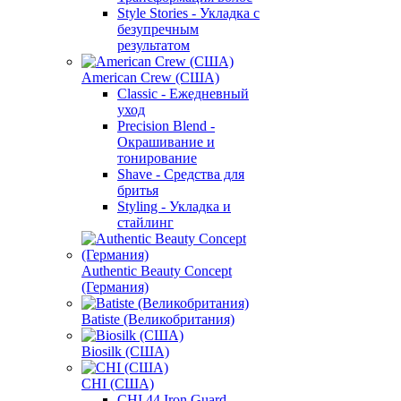
Style Stories - Укладка с
безупречным
результатом
American Crew (США)
Classic - Ежедневный
уход
Precision Blend -
Окрашивание и
тонирование
Shave - Средства для
бритья
Styling - Укладка и
стайлинг
Authentic Beauty Concept
(Германия)
Batiste (Великобритания)
Biosilk (США)
CHI (США)
CHI 44 Iron Guard -