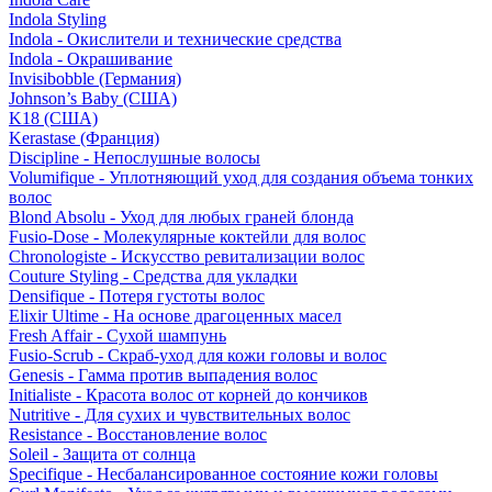
Indola Styling
Indola - Окислители и технические средства
Indola - Окрашивание
Invisibobble (Германия)
Johnson’s Baby (США)
K18 (США)
Kerastase (Франция)
Discipline - Непослушные волосы
Volumifique - Уплотняющий уход для создания объема тонких
волос
Blond Absolu - Уход для любых граней блонда
Fusio-Dose - Молекулярные коктейли для волос
Chronologiste - Искусство ревитализации волос
Couture Styling - Средства для укладки
Densifique - Потеря густоты волос
Elixir Ultime - На основе драгоценных масел
Fresh Affair - Сухой шампунь
Fusio-Scrub - Скраб-уход для кожи головы и волос
Genesis - Гамма против выпадения волос
Initialiste - Красота волос от корней до кончиков
Nutritive - Для сухих и чувствительных волос
Resistance - Восстановление волос
Soleil - Защита от солнца
Specifique - Несбалансированное состояние кожи головы