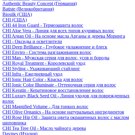
Authentic Beauty Concept (Германия)
Batiste (Великобритания)
Biosilk (США)
CHI (США)
CHI 44 Iron Guard - Термозащита волос
CHI Aloe Vera - Линия для всех типов кудрявых волос
CHI Argan Oil - На основе масла Арганы и дерева Моринга
CHI - Оксиды и осветлители
CHI Deep Brilliance - Глубокое увлажнение и блеск
CHI Enviro - Система разглаживания волос
CHI Man - Мужская серия для волос, усов и бороды
CHI Royal Treatment - Королевский уход
CHI Styling - Ухаживающий стайлинг
CHI Infra - Ежедневный уход
CHI Ionic Hair Color - Краска для волос
CHI Ionic Color Illuminate - Оттеночная серия для волос
CHI Keratin - Кератиновое восстановление волос
CHI Luxury Black Seed Oil - Линия уходов для поврежденных
волос
CHI Magnified Volume - Для тонких волос
CHI Olive Organics - На основе натуральных ингредиентов
CHI Rose Hip Oil - Защита цвета окрашенных волос с маслом
шиповника
CHI Tea Tree Oil - Масло чайного дерева
Davines (Италия)