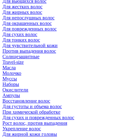
Для вьющихся волос
Для жестких волос
Для жирных волос
Для непослушных волос
Для окрашенных волос
Для поврежденных волос
Для сухих волос
Для тонких волос
Для чувствительной кожи
Против выпадения волос
Солнцезащитные
Travel-size
Масла
Молочко
Муссы
Наборы
Окислители
Ампулы
Восстановление волос
Для густоты и объема волос
При химической обработке
Для сухих и поврежденных волос
Рост волос, против выпадения
Укрепление волос
Для жирной кожи головы