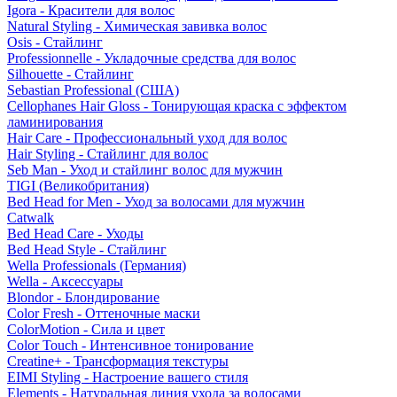
Igora - Красители для волос
Natural Styling - Химическая завивка волос
Osis - Стайлинг
Professionnelle - Укладочные средства для волос
Silhouette - Стайлинг
Sebastian Professional (США)
Cellophanes Hair Gloss - Тонирующая краска с эффектом
ламинирования
Hair Care - Профессиональный уход для волос
Hair Styling - Стайлинг для волос
Seb Man - Уход и стайлинг волос для мужчин
TIGI (Великобритания)
Bed Head for Men - Уход за волосами для мужчин
Catwalk
Bed Head Care - Уходы
Bed Head Style - Стайлинг
Wella Professionals (Германия)
Wella - Аксессуары
Blondor - Блондирование
Color Fresh - Оттеночные маски
ColorMotion - Сила и цвет
Color Touch - Интенсивное тонирование
Creatine+ - Трансформация текстуры
EIMI Styling - Настроение вашего стиля
Elements - Натуральная линия ухода за волосами