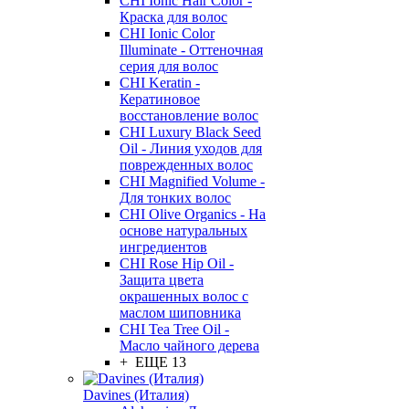
CHI Ionic Hair Color -
Краска для волос
CHI Ionic Color
Illuminate - Оттеночная
серия для волос
CHI Keratin -
Кератиновое
восстановление волос
CHI Luxury Black Seed
Oil - Линия уходов для
поврежденных волос
CHI Magnified Volume -
Для тонких волос
CHI Olive Organics - На
основе натуральных
ингредиентов
CHI Rose Hip Oil -
Защита цвета
окрашенных волос с
маслом шиповника
CHI Tea Tree Oil -
Масло чайного дерева
+ ЕЩЕ 13
Davines (Италия)