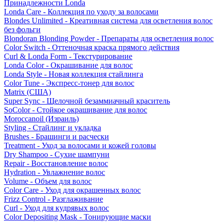
Принадлежности Londa
Londa Care - Коллекция по уходу за волосами
Blondes Unlimited - Креативная система для осветления волос
без фольги
Blondoran Blonding Powder - Препараты для осветления волос
Color Switch - Оттеночная краска прямого действия
Curl & Londa Form - Текстурирование
Londa Color - Окрашивание для волос
Londa Style - Новая коллекция стайлинга
Color Tune - Экспресс-тонер для волос
Matrix (США)
Super Sync - Щелочной безаммиачный краситель
SoColor - Стойкое окрашивание для волос
Moroccanoil (Израиль)
Styling - Стайлинг и укладка
Brushes - Брашинги и расчески
Treatment - Уход за волосами и кожей головы
Dry Shampoo - Сухие шампуни
Repair - Восстановление волос
Hydration - Увлажнение волос
Volume - Объем для волос
Color Care - Уход для окрашенных волос
Frizz Control - Разглаживание
Curl - Уход для кудрявых волос
Color Depositing Mask - Тонирующие маски