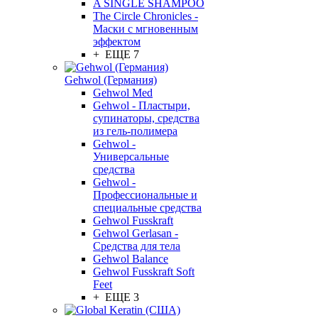
A SINGLE SHAMPOO
The Circle Chronicles -
Маски с мгновенным
эффектом
+ ЕЩЕ 7
Gehwol (Германия)
Gehwol Med
Gehwol - Пластыри,
супинаторы, средства
из гель-полимера
Gehwol -
Универсальные
средства
Gehwol -
Профессиональные и
специальные средства
Gehwol Fusskraft
Gehwol Gerlasan -
Средства для тела
Gehwol Balance
Gehwol Fusskraft Soft
Feet
+ ЕЩЕ 3