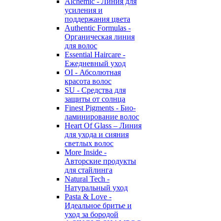
Alchemic - Линия для
усиления и
поддержания цвета
Authentic Formulas -
Органическая линия
для волос
Essential Haircare -
Eжедневный уход
OI - Абсолютная
красота волос
SU - Средства для
защиты от солнца
Finest Pigments - Био-
ламинирование волос
Heart Of Glass – Линия
для ухода и сияния
светлых волос
More Inside -
Авторские продукты
для стайлинга
Natural Tech -
Натуральный уход
Pasta & Love -
Идеальное бритье и
уход за бородой