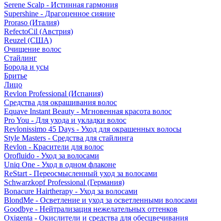
Serene Scalp - Истинная гармония
Supershine - Драгоценное сияние
Proraso (Италия)
RefectoCil (Австрия)
Reuzel (США)
Очищение волос
Стайлинг
Борода и усы
Бритье
Лицо
Revlon Professional (Испания)
Средства для окрашивания волос
Equave Instant Beauty - Мгновенная красота волос
Pro You - Для ухода и укладки волос
Revlonissimo 45 Days - Уход для окрашенных волосы
Style Masters - Средства для стайлинга
Revlon - Красители для волос
Orofluido - Уход за волосами
Uniq One - Уход в одном флаконе
ReStart - Переосмысленный уход за волосами
Schwarzkopf Professional (Германия)
Bonacure Hairtherapy - Уход за волосами
BlondMe - Осветление и уход за осветленными волосами
Goodbye - Нейтрализация нежелательных оттенков
Oxigenta - Окислители и средства для обесцвечивания