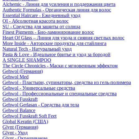
Alchemic - Линия для усиления и поддержания цвета
Authentic Formulas - Органическая линия для волос
Essential Haircare - Eжедневный уход
OI - Абсолютная красота волос
SU - Средства для защиты от солнца
Finest Pigments - Био-ламинирование волос
Heart Of Glass – Линия для ухода и сияния светлых волос
More Inside - Авторские продукты для стайлинга
Natural Tech - Натуральный уход
Pasta & Love - Идеальное бритье и уход за бородой
A SINGLE SHAMPOO
The Circle Chronicles - Маски с мгновенным эффектом
Gehwol (Германия)
Gehwol Med
Gehwol - Пластыри, супинаторы, средства из гель-полимера
Gehwol - Универсальные средства
Gehwol - Профессиональные и специальные средства
Gehwol Fusskraft
Gehwol Gerlasan - Средства для тела
Gehwol Balance
Gehwol Fusskraft Soft Feet
Global Keratin (США)
Glynt (Германия)
Glynt - Уход
Glynt - Окрашивание