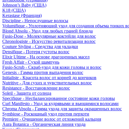
Johnson’s Baby (США)
K18 (США)
Kerastase (Франция)
Discipline - Непослушные волосы
Volumifique - Уплотняющий уход для создания объема тонких в
Blond Absolu - Уход для любых граней блонда
Fusio-Dose - Молекулярные коктейли для волос
Chronologiste - Искусство ревитализации волос
Couture Styling - Средства для укладки
Densifique - Потеря густоты волос
Elixir Ultime - На основе драгоценных масел
Fresh Affair - Сухой шампунь
Fusio-Scrub - Скраб-уход для кожи головы и волос
Genesis - Гамма против выпадения волос
Initialiste - Красота волос от корней до кончиков
Nutritive - Для сухих и чувствительных волос
Resistance - Восстановление волос
Soleil - Защита от солнца
Specifique - Несбалансированное состояние кожи головы
Curl Manifesto - Уход за кудрявыми и вьющимися волосами
Chroma Absolu - Гамма ухода для защиты окрашенных волос
Symbiose - Роскошный уход против перхоти
Premiere - Очищение волос от отложений кальция
Aura Botanica - Органическая линия ухода