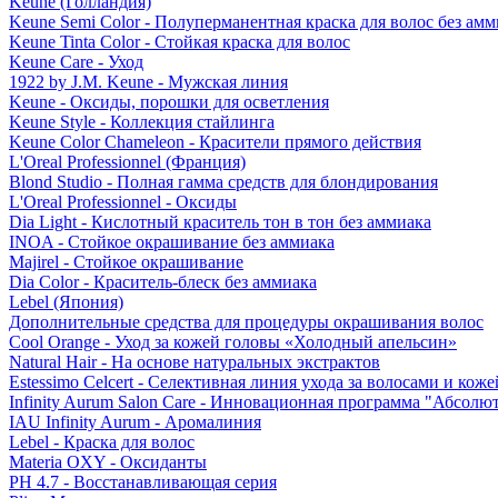
Keune (Голландия)
Keune Semi Color - Полуперманентная краска для волос без амм
Keune Tinta Color - Стойкая краска для волос
Keune Care - Уход
1922 by J.M. Keune - Мужская линия
Keune - Оксиды, порошки для осветления
Keune Style - Коллекция стайлинга
Keune Color Chameleon - Красители прямого действия
L'Oreal Professionnel (Франция)
Blond Studio - Полная гамма средств для блондирования
L'Oreal Professionnel - Оксиды
Dia Light - Кислотный краситель тон в тон без аммиака
INOA - Стойкое окрашивание без аммиака
Majirel - Стойкое окрашивание
Dia Color - Краситель-блеск без аммиака
Lebel (Япония)
Дополнительные средства для процедуры окрашивания волос
Cool Orange - Уход за кожей головы «Холодный апельсин»
Natural Hair - На основе натуральных экстрактов
Estessimo Celcert - Селективная линия ухода за волосами и кож
Infinity Aurum Salon Care - Инновационная программа "Абсолют
IAU Infinity Aurum - Аромалиния
Lebel - Краска для волос
Materia OXY - Оксиданты
PH 4.7 - Восстанавливающая серия