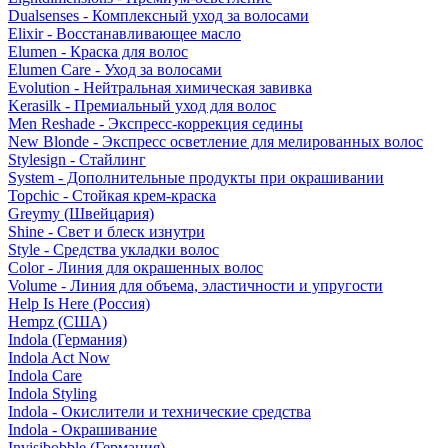
Dualsenses - Комплексный уход за волосами
Elixir - Восстанавливающее масло
Elumen - Краска для волос
Elumen Care - Уход за волосами
Evolution - Нейтральная химическая завивка
Kerasilk - Премиальный уход для волос
Men Reshade - Экспресс-коррекция седины
New Blonde - Экспресс осветление для мелированных волос
Stylesign - Стайлинг
System - Дополнительные продукты при окрашивании
Topchic - Стойкая крем-краска
Greymy (Швейцария)
Shine - Свет и блеск изнутри
Style - Средства укладки волос
Color - Линия для окрашенных волос
Volume - Линия для объема, эластичности и упругости
Help Is Here (Россия)
Hempz (США)
Indola (Германия)
Indola Act Now
Indola Care
Indola Styling
Indola - Окислители и технические средства
Indola - Окрашивание
Invisibobble (Германия)