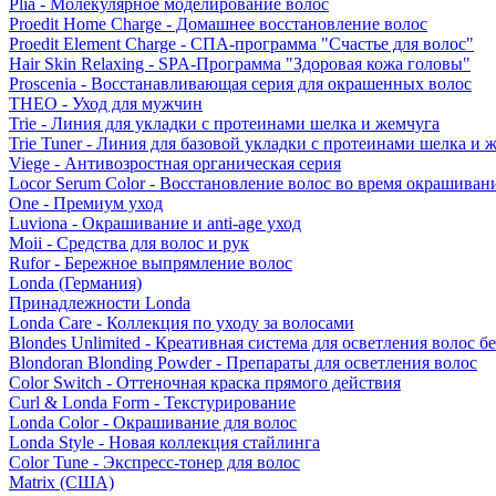
Plia - Молекулярное моделирование волос
Proedit Home Charge - Домашнее восстановление волос
Proedit Element Charge - СПА-программа "Счастье для волос"
Hair Skin Relaxing - SPA-Программа "Здоровая кожа головы"
Proscenia - Восстанавливающая серия для окрашенных волос
THEO - Уход для мужчин
Trie - Линия для укладки с протеинами шелка и жемчуга
Trie Tuner - Линия для базовой укладки с протеинами шелка и 
Viege - Антивозростная органическая серия
Locor Serum Color - Восстановление волос во время окрашиван
One - Премиум уход
Luviona - Окрашивание и anti-age уход
Moii - Средства для волос и рук
Rufor - Бережное выпрямление волос
Londa (Германия)
Принадлежности Londa
Londa Care - Коллекция по уходу за волосами
Blondes Unlimited - Креативная система для осветления волос б
Blondoran Blonding Powder - Препараты для осветления волос
Color Switch - Оттеночная краска прямого действия
Curl & Londa Form - Текстурирование
Londa Color - Окрашивание для волос
Londa Style - Новая коллекция стайлинга
Color Tune - Экспресс-тонер для волос
Matrix (США)