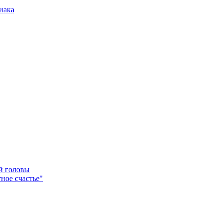
иака
ей головы
ное счастье"