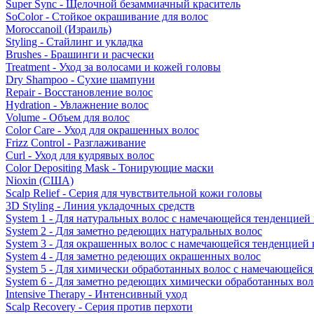
Super Sync - Щелочной безаммиачный краситель
SoColor - Стойкое окрашивание для волос
Moroccanoil (Израиль)
Styling - Стайлинг и укладка
Brushes - Брашинги и расчески
Treatment - Уход за волосами и кожей головы
Dry Shampoo - Сухие шампуни
Repair - Восстановление волос
Hydration - Увлажнение волос
Volume - Объем для волос
Color Care - Уход для окрашенных волос
Frizz Control - Разглаживание
Curl - Уход для кудрявых волос
Color Depositing Mask - Тонирующие маски
Nioxin (США)
Scalp Relief - Серия для чувствительной кожи головы
3D Styling - Линия укладочных средств
System 1 - Для натуральных волос с намечающейся тенденцией
System 2 - Для заметно редеющих натуральных волос
System 3 - Для окрашенных волос с намечающейся тенденцией
System 4 - Для заметно редеющих окрашенных волос
System 5 - Для химически обработанных волос с намечающейс
System 6 - Для заметно редеющих химически обработанных вол
Intensive Therapy - Интенсивный уход
Scalp Recovery - Серия против перхоти