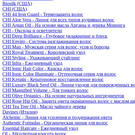
Biosilk (США)
CHI (США)
CHI 44 Iron Guard - Термозащита волос
CHI Aloe Vera - Линия для всех типов кудрявых волос
CHI Argan Oil - На основе масла Арганы и дерева Моринга
CHI - Оксиды и осветлители
CHI Deep Brilliance - Глубокое увлажнение и блеск
CHI Enviro - Система разглаживания волос
CHI Man - Мужская серия для волос, усов и бороды
CHI Royal Treatment - Королевский уход
CHI Styling - Ухаживающий стайлинг
CHI Infra - Ежедневный уход
CHI Ionic Hair Color - Краска для волос
CHI Ionic Color Illuminate - Оттеночная серия для волос
CHI Keratin - Кератиновое восстановление волос
CHI Luxury Black Seed Oil - Линия уходов для поврежденных в
CHI Magnified Volume - Для тонких волос
CHI Olive Organics - На основе натуральных ингредиентов
CHI Rose Hip Oil - Защита цвета окрашенных волос с маслом 
CHI Tea Tree Oil - Масло чайного дерева
Davines (Италия)
Alchemic - Линия для усиления и поддержания цвета
Authentic Formulas - Органическая линия для волос
Essential Haircare - Eжедневный уход
OI - Абсолютная красота волос