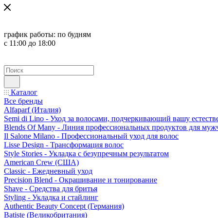
график работы:
по будням
с 11:00 до 18:00
Каталог
Все бренды
Alfaparf (Италия)
Semi di Lino - Уход за волосами, подчеркивающий вашу естест
Blends Of Many - Линия профессиональных продуктов для муж
Il Salone Milano - Профессиональный уход для волос
Lisse Design - Трансформация волос
Style Stories - Укладка с безупречным результатом
American Crew (США)
Classic - Ежедневный уход
Precision Blend - Окрашивание и тонирование
Shave - Средства для бритья
Styling - Укладка и стайлинг
Authentic Beauty Concept (Германия)
Batiste (Великобритания)