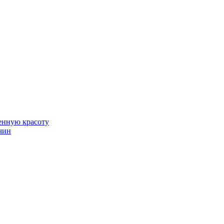
венную красоту
чин