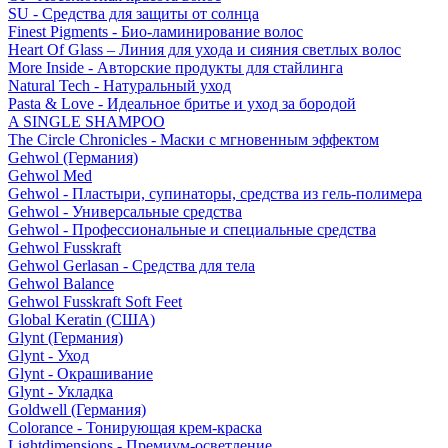
SU - Средства для защиты от солнца
Finest Pigments - Био-ламинирование волос
Heart Of Glass – Линия для ухода и сияния светлых волос
More Inside - Авторские продукты для стайлинга
Natural Tech - Натуральный уход
Pasta & Love - Идеальное бритье и уход за бородой
A SINGLE SHAMPOO
The Circle Chronicles - Маски с мгновенным эффектом
Gehwol (Германия)
Gehwol Med
Gehwol - Пластыри, супинаторы, средства из гель-полимера
Gehwol - Универсальные средства
Gehwol - Профессиональные и специальные средства
Gehwol Fusskraft
Gehwol Gerlasan - Средства для тела
Gehwol Balance
Gehwol Fusskraft Soft Feet
Global Keratin (США)
Glynt (Германия)
Glynt - Уход
Glynt - Окрашивание
Glynt - Укладка
Goldwell (Германия)
Colorance - Тонирующая крем-краска
Lightdimensions - Премиум-осветление