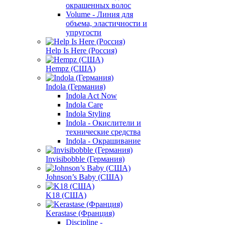
окрашенных волос
Volume - Линия для
объема, эластичности и
упругости
Help Is Here (Россия)
Hempz (США)
Indola (Германия)
Indola Act Now
Indola Care
Indola Styling
Indola - Окислители и
технические средства
Indola - Окрашивание
Invisibobble (Германия)
Johnson’s Baby (США)
K18 (США)
Kerastase (Франция)
Discipline -