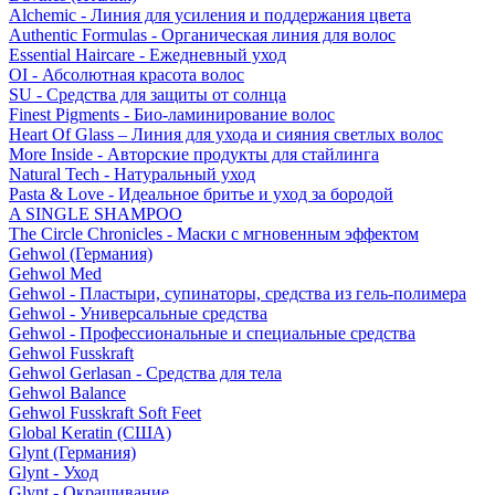
Alchemic - Линия для усиления и поддержания цвета
Authentic Formulas - Органическая линия для волос
Essential Haircare - Eжедневный уход
OI - Абсолютная красота волос
SU - Средства для защиты от солнца
Finest Pigments - Био-ламинирование волос
Heart Of Glass – Линия для ухода и сияния светлых волос
More Inside - Авторские продукты для стайлинга
Natural Tech - Натуральный уход
Pasta & Love - Идеальное бритье и уход за бородой
A SINGLE SHAMPOO
The Circle Chronicles - Маски с мгновенным эффектом
Gehwol (Германия)
Gehwol Med
Gehwol - Пластыри, супинаторы, средства из гель-полимера
Gehwol - Универсальные средства
Gehwol - Профессиональные и специальные средства
Gehwol Fusskraft
Gehwol Gerlasan - Средства для тела
Gehwol Balance
Gehwol Fusskraft Soft Feet
Global Keratin (США)
Glynt (Германия)
Glynt - Уход
Glynt - Окрашивание