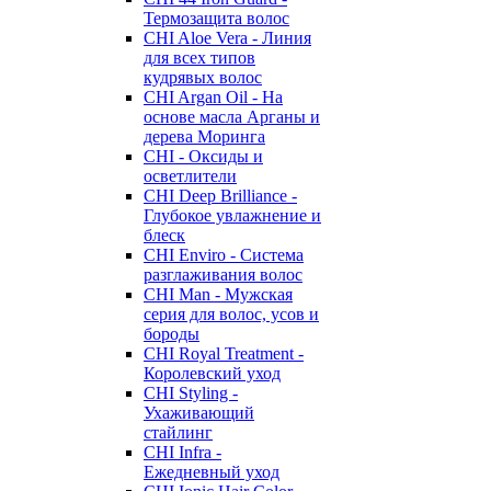
Термозащита волос
CHI Aloe Vera - Линия
для всех типов
кудрявых волос
CHI Argan Oil - На
основе масла Арганы и
дерева Моринга
CHI - Оксиды и
осветлители
CHI Deep Brilliance -
Глубокое увлажнение и
блеск
CHI Enviro - Система
разглаживания волос
CHI Man - Мужская
серия для волос, усов и
бороды
CHI Royal Treatment -
Королевский уход
CHI Styling -
Ухаживающий
стайлинг
CHI Infra -
Ежедневный уход