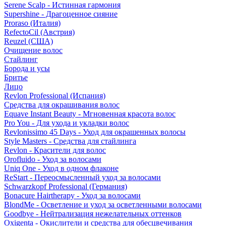
Serene Scalp - Истинная гармония
Supershine - Драгоценное сияние
Proraso (Италия)
RefectoCil (Австрия)
Reuzel (США)
Очищение волос
Стайлинг
Борода и усы
Бритье
Лицо
Revlon Professional (Испания)
Средства для окрашивания волос
Equave Instant Beauty - Мгновенная красота волос
Pro You - Для ухода и укладки волос
Revlonissimo 45 Days - Уход для окрашенных волосы
Style Masters - Средства для стайлинга
Revlon - Красители для волос
Orofluido - Уход за волосами
Uniq One - Уход в одном флаконе
ReStart - Переосмысленный уход за волосами
Schwarzkopf Professional (Германия)
Bonacure Hairtherapy - Уход за волосами
BlondMe - Осветление и уход за осветленными волосами
Goodbye - Нейтрализация нежелательных оттенков
Oxigenta - Окислители и средства для обесцвечивания