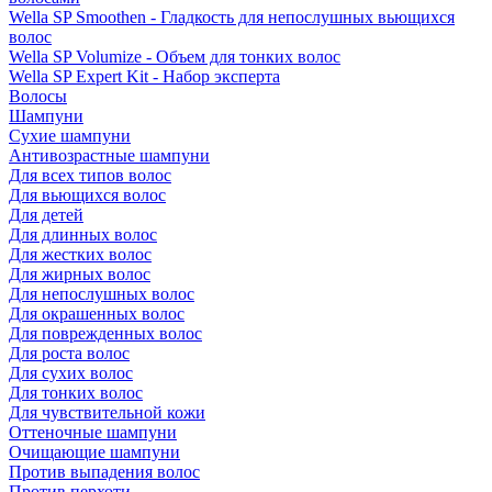
Wella SP Smoothen - Гладкость для непослушных вьющихся
волос
Wella SP Volumize - Объем для тонких волос
Wella SP Expert Kit - Набор эксперта
Волосы
Шампуни
Сухие шампуни
Антивозрастные шампуни
Для всех типов волос
Для вьющихся волос
Для детей
Для длинных волос
Для жестких волос
Для жирных волос
Для непослушных волос
Для окрашенных волос
Для поврежденных волос
Для роста волос
Для сухих волос
Для тонких волос
Для чувствительной кожи
Оттеночные шампуни
Очищающие шампуни
Против выпадения волос
Против перхоти