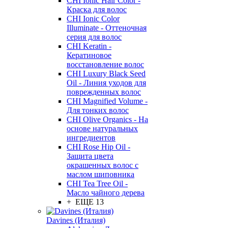
CHI Ionic Hair Color -
Краска для волос
CHI Ionic Color
Illuminate - Оттеночная
серия для волос
CHI Keratin -
Кератиновое
восстановление волос
CHI Luxury Black Seed
Oil - Линия уходов для
поврежденных волос
CHI Magnified Volume -
Для тонких волос
CHI Olive Organics - На
основе натуральных
ингредиентов
CHI Rose Hip Oil -
Защита цвета
окрашенных волос с
маслом шиповника
CHI Tea Tree Oil -
Масло чайного дерева
+ ЕЩЕ 13
Davines (Италия)