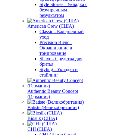
Style Stories - Укладка с
безупречным
результатом
American Crew (США)
Classic - Ежедневный
уход
Precision Blend -
Окрашивание и
тонирование
Shave - Средства для
бритья
Styling - Укладка и
стайлинг
Authentic Beauty Concept
(Германия)
Batiste (Великобритания)
Biosilk (США)
CHI (США)
CHI 44 Iron Guard -