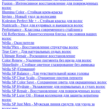
Fusion - Интенсивное восстановление для поврежденных
волос
Illumina Color - Стойкая крем-краска
Invigo - Новый уход за волосами
Koleston Perfect Me + - Стойкая краска для волос
Nutricurls - Уход для кудрявых и вьющихся волос
Performance - Классика современного стайлинга
Oil Reflections - Квинтэссенция блеска для сияния ваших
волос
Wella - Окислители
Wella°Plex - Восстановление структуры волос
True Grey - Для натуральных седых волос
Ultimate Repair - Роскошное восстановление
Color Renew - Удаление пигмента без вреда для волос
Shinefinity - Стойкое цветное глазирование без аммиака
Wella SP (Германия)
Wella SP Balance - Для чувствительной кожи головы
Wella SP Clear Scalp - Очищение против перхоти
Wella SP Color Save - Сохранение цвета для окрашенных волос
Wella SP Hydrate - Увлажнение для нормальных и сухих волос
Wella SP Repair - Восстановление для поврежденных волос
Wella SP Luxe Oil - Новая коллекция для защиты кератина
волос
Wella SP Just Men - Мужская линия средств для ухода за
волосами