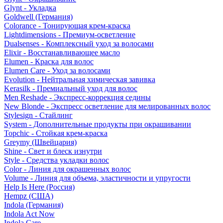
Glynt - Укладка
Goldwell (Германия)
Colorance - Тонирующая крем-краска
Lightdimensions - Премиум-осветление
Dualsenses - Комплексный уход за волосами
Elixir - Восстанавливающее масло
Elumen - Краска для волос
Elumen Care - Уход за волосами
Evolution - Нейтральная химическая завивка
Kerasilk - Премиальный уход для волос
Men Reshade - Экспресс-коррекция седины
New Blonde - Экспресс осветление для мелированных волос
Stylesign - Стайлинг
System - Дополнительные продукты при окрашивании
Topchic - Стойкая крем-краска
Greymy (Швейцария)
Shine - Свет и блеск изнутри
Style - Средства укладки волос
Color - Линия для окрашенных волос
Volume - Линия для объема, эластичности и упругости
Help Is Here (Россия)
Hempz (США)
Indola (Германия)
Indola Act Now
Indola Care