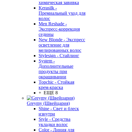
химическая завивка
Kerasilk -
Премиальный уход для
волос
Men Reshade -
Экспресс-коррекция
седины
New Blonde - Экспресс
осветление для
мелированных волос
Stylesign - Стайлинг
System -
Дополнительные
продукты при
окрашивании
Topchic - Стойкая
крем-краска
+ ЕЩЕ 8
Greymy (Швейцария)
Shine - Свет и блеск
изнутри
Style - Средства
укладки волос
Color - Линия для