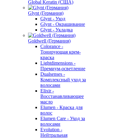
Global Keratin (США)
Glynt (Германия)
Glynt - Уход
Glynt - Окрашивание
Glynt - Укладка
Goldwell (Германия)
Colorance -
Тонирующая крем-
краска
Lightdimensions -
Премиум-осветление
Dualsenses -
Комплексный уход за
волосами
Elixir -
Восстанавливающее
масло
Elumen - Краска для
волос
Elumen Care - Уход за
волосами
Evolution -
Нейтральная