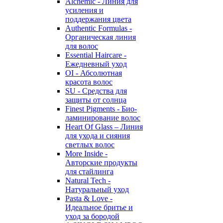
Alchemic - Линия для
усиления и
поддержания цвета
Authentic Formulas -
Органическая линия
для волос
Essential Haircare -
Eжедневный уход
OI - Абсолютная
красота волос
SU - Средства для
защиты от солнца
Finest Pigments - Био-
ламинирование волос
Heart Of Glass – Линия
для ухода и сияния
светлых волос
More Inside -
Авторские продукты
для стайлинга
Natural Tech -
Натуральный уход
Pasta & Love -
Идеальное бритье и
уход за бородой