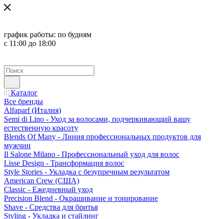
график работы:
по будням
с 11:00 до 18:00
Каталог
Все бренды
Alfaparf (Италия)
Semi di Lino - Уход за волосами, подчеркивающий вашу
естественную красоту
Blends Of Many - Линия профессиональных продуктов для
мужчин
Il Salone Milano - Профессиональный уход для волос
Lisse Design - Трансформация волос
Style Stories - Укладка с безупречным результатом
American Crew (США)
Classic - Ежедневный уход
Precision Blend - Окрашивание и тонирование
Shave - Средства для бритья
Styling - Укладка и стайлинг