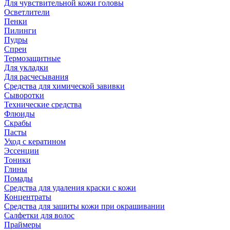
Для чувствительной кожи головы
Осветлители
Пенки
Пилинги
Пудры
Спреи
Термозащитные
Для укладки
Для расчесывания
Средства для химической завивки
Сыворотки
Технические средства
Флюиды
Скрабы
Пасты
Уход с кератином
Эссенции
Тоники
Глины
Помады
Средства для удаления краски с кожи
Концентраты
Средства для защиты кожи при окрашивании
Салфетки для волос
Праймеры