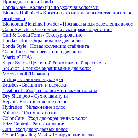
Принадлежности Londa
Londa Care - Коллекция по уходу за волосами
Blondes Unlimited - Креативная система для осветления волос
без фольги
Blondoran Blonding Powder - Препараты для осветления волос
Color Switch - Оттеночная краска прямого действия
Curl & Londa Form - Текстурирование
Londa Color - Окрашивание для волос
Londa Style - Новая коллекция стайлинга
Color Tune - Экспресс-тонер для волос
Matrix (США)
Super Sync - Щелочной безаммиачный краситель
SoColor - Стойкое окрашивание для волос
Moroccanoil (Израиль)
Styling - Стайлинг и укладка
Brushes - Брашинги и расчески
Treatment - Уход за волосами и кожей головы
Dry Shampoo - Сухие шампуни
Repair - Восстановление волос
Hydration - Увлажнение волос
Volume - Объем для волос
Color Care - Уход для окрашенных волос
Frizz Control - Разглаживание
Curl - Уход для кудрявых волос
Color Depositing Mask - Тонирующие маски