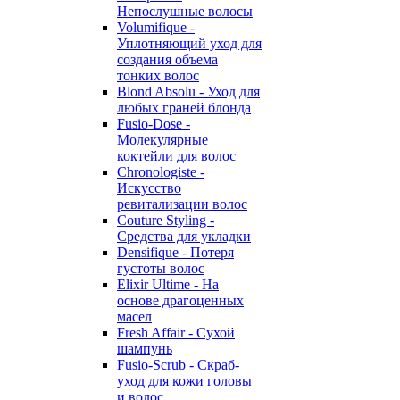
Непослушные волосы
Volumifique -
Уплотняющий уход для
создания объема
тонких волос
Blond Absolu - Уход для
любых граней блонда
Fusio-Dose -
Молекулярные
коктейли для волос
Chronologiste -
Искусство
ревитализации волос
Couture Styling -
Средства для укладки
Densifique - Потеря
густоты волос
Elixir Ultime - На
основе драгоценных
масел
Fresh Affair - Сухой
шампунь
Fusio-Scrub - Скраб-
уход для кожи головы
и волос