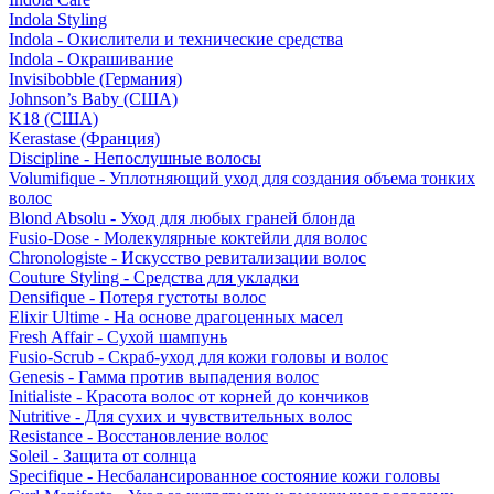
Indola Styling
Indola - Окислители и технические средства
Indola - Окрашивание
Invisibobble (Германия)
Johnson’s Baby (США)
K18 (США)
Kerastase (Франция)
Discipline - Непослушные волосы
Volumifique - Уплотняющий уход для создания объема тонких
волос
Blond Absolu - Уход для любых граней блонда
Fusio-Dose - Молекулярные коктейли для волос
Chronologiste - Искусство ревитализации волос
Couture Styling - Средства для укладки
Densifique - Потеря густоты волос
Elixir Ultime - На основе драгоценных масел
Fresh Affair - Сухой шампунь
Fusio-Scrub - Скраб-уход для кожи головы и волос
Genesis - Гамма против выпадения волос
Initialiste - Красота волос от корней до кончиков
Nutritive - Для сухих и чувствительных волос
Resistance - Восстановление волос
Soleil - Защита от солнца
Specifique - Несбалансированное состояние кожи головы