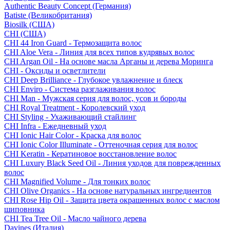
Authentic Beauty Concept (Германия)
Batiste (Великобритания)
Biosilk (США)
CHI (США)
CHI 44 Iron Guard - Термозащита волос
CHI Aloe Vera - Линия для всех типов кудрявых волос
CHI Argan Oil - На основе масла Арганы и дерева Моринга
CHI - Оксиды и осветлители
CHI Deep Brilliance - Глубокое увлажнение и блеск
CHI Enviro - Система разглаживания волос
CHI Man - Мужская серия для волос, усов и бороды
CHI Royal Treatment - Королевский уход
CHI Styling - Ухаживающий стайлинг
CHI Infra - Ежедневный уход
CHI Ionic Hair Color - Краска для волос
CHI Ionic Color Illuminate - Оттеночная серия для волос
CHI Keratin - Кератиновое восстановление волос
CHI Luxury Black Seed Oil - Линия уходов для поврежденных
волос
CHI Magnified Volume - Для тонких волос
CHI Olive Organics - На основе натуральных ингредиентов
CHI Rose Hip Oil - Защита цвета окрашенных волос с маслом
шиповника
CHI Tea Tree Oil - Масло чайного дерева
Davines (Италия)