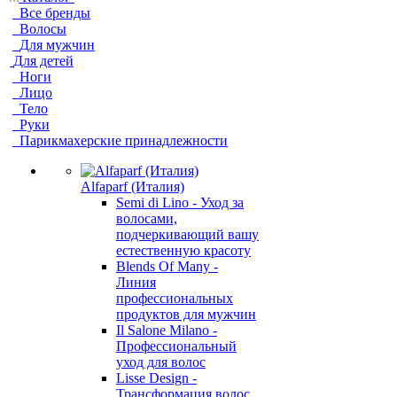
Все бренды
Волосы
Для мужчин
Для детей
Ноги
Лицо
Тело
Руки
Парикмахерские принадлежности
Alfaparf (Италия)
Semi di Lino - Уход за
волосами,
подчеркивающий вашу
естественную красоту
Blends Of Many -
Линия
профессиональных
продуктов для мужчин
Il Salone Milano -
Профессиональный
уход для волос
Lisse Design -
Трансформация волос