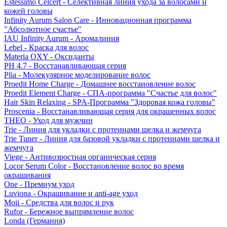
Estessimo Celcert - Селективная линия ухода за волосами и
кожей головы
Infinity Aurum Salon Care - Инновационная программа
"Абсолютное счастье"
IAU Infinity Aurum - Аромалиния
Lebel - Краска для волос
Materia OXY - Оксиданты
PH 4.7 - Восстанавливающая серия
Plia - Молекулярное моделирование волос
Proedit Home Charge - Домашнее восстановление волос
Proedit Element Charge - СПА-программа "Счастье для волос"
Hair Skin Relaxing - SPA-Программа "Здоровая кожа головы"
Proscenia - Восстанавливающая серия для окрашенных волос
THEO - Уход для мужчин
Trie - Линия для укладки с протеинами шелка и жемчуга
Trie Tuner - Линия для базовой укладки с протеинами шелка и
жемчуга
Viege - Антивозростная органическая серия
Locor Serum Color - Восстановление волос во время
окрашивания
One - Премиум уход
Luviona - Окрашивание и anti-age уход
Moii - Средства для волос и рук
Rufor - Бережное выпрямление волос
Londa (Германия)