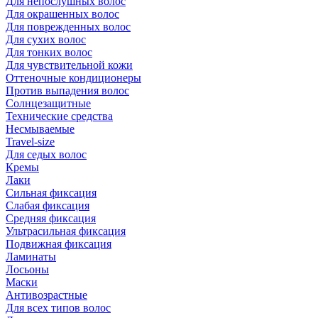
Для непослушных волос
Для окрашенных волос
Для поврежденных волос
Для сухих волос
Для тонких волос
Для чувствительной кожи
Оттеночные кондиционеры
Против выпадения волос
Солнцезащитные
Технические средства
Несмываемые
Travel-size
Для седых волос
Кремы
Лаки
Сильная фиксация
Слабая фиксация
Средняя фиксация
Ультрасильная фиксация
Подвижная фиксация
Ламинаты
Лосьоны
Маски
Антивозрастные
Для всех типов волос