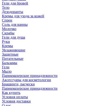
Гели для бровей
Тело
Дезодоранты
Кремы для ухода за кожей
Спреи
Соль для ванны
Молочко
Скрабы
Гели для душа
Руки
Кремы
Увлажняющие
Защитные
Питательные
Бальзамы
Гели
Мыло
Парикмахерские принадлежности
Аксессуары для косметологии
Брашинги, расчески
Парикмахерские принадлежности
Как купить
Условия оплаты
Условия доставки
О нас