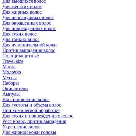
Для вьющихся волос
Для жестких волос
Для жирных волос
Для непослушных волос
Для окрашенных волос
Для поврежденных волос
Для сухих волос
Для тонких волос
Для чувствительной кожи
Против выпадения волос
Солнцезащитные
Travel-size
Масла
Молочко
Муссы
Наборы
Окислители
Ампулы
Восстановление волос
Для густоты и объема волос
При химической обработке
Для сухих и поврежденных волос
Рост волос, против выпадения
Укрепление волос
Для жирной кожи головы