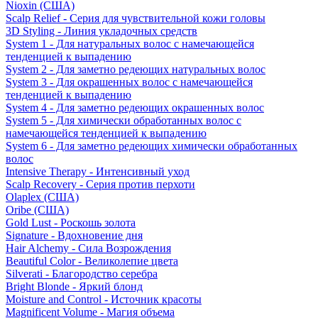
Nioxin (США)
Scalp Relief - Серия для чувствительной кожи головы
3D Styling - Линия укладочных средств
System 1 - Для натуральных волос с намечающейся
тенденцией к выпадению
System 2 - Для заметно редеющих натуральных волос
System 3 - Для окрашенных волос с намечающейся
тенденцией к выпадению
System 4 - Для заметно редеющих окрашенных волос
System 5 - Для химически обработанных волос с
намечающейся тенденцией к выпадению
System 6 - Для заметно редеющих химически обработанных
волос
Intensive Therapy - Интенсивный уход
Scalp Recovery - Серия против перхоти
Olaplex (США)
Oribe (США)
Gold Lust - Роскошь золота
Signature - Вдохновение дня
Hair Alchemy - Сила Возрождения
Beautiful Color - Великолепие цвета
Silverati - Благородство серебра
Bright Blonde - Яркий блонд
Moisture and Control - Источник красоты
Magnificent Volume - Магия объема