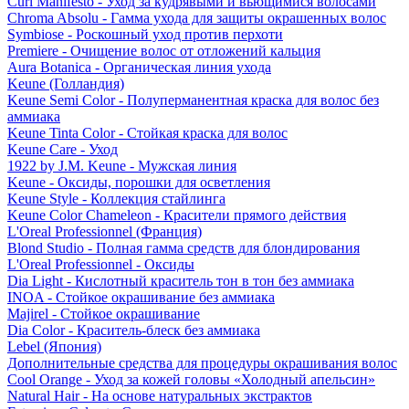
Curl Manifesto - Уход за кудрявыми и вьющимися волосами
Chroma Absolu - Гамма ухода для защиты окрашенных волос
Symbiose - Роскошный уход против перхоти
Premiere - Очищение волос от отложений кальция
Aura Botanica - Органическая линия ухода
Keune (Голландия)
Keune Semi Color - Полуперманентная краска для волос без
аммиака
Keune Tinta Color - Стойкая краска для волос
Keune Care - Уход
1922 by J.M. Keune - Мужская линия
Keune - Оксиды, порошки для осветления
Keune Style - Коллекция стайлинга
Keune Color Chameleon - Красители прямого действия
L'Oreal Professionnel (Франция)
Blond Studio - Полная гамма средств для блондирования
L'Oreal Professionnel - Оксиды
Dia Light - Кислотный краситель тон в тон без аммиака
INOA - Стойкое окрашивание без аммиака
Majirel - Стойкое окрашивание
Dia Color - Краситель-блеск без аммиака
Lebel (Япония)
Дополнительные средства для процедуры окрашивания волос
Cool Orange - Уход за кожей головы «Холодный апельсин»
Natural Hair - На основе натуральных экстрактов