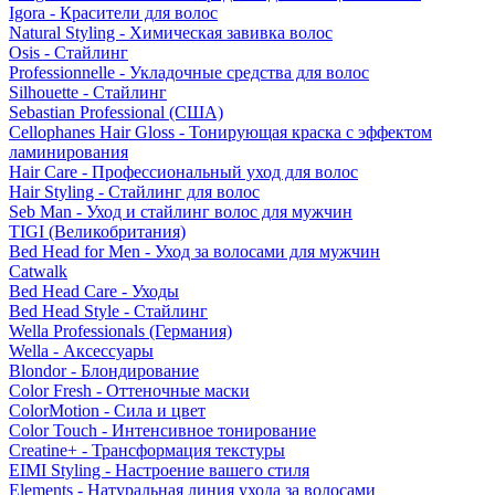
Igora - Красители для волос
Natural Styling - Химическая завивка волос
Osis - Стайлинг
Professionnelle - Укладочные средства для волос
Silhouette - Стайлинг
Sebastian Professional (США)
Cellophanes Hair Gloss - Тонирующая краска с эффектом
ламинирования
Hair Care - Профессиональный уход для волос
Hair Styling - Стайлинг для волос
Seb Man - Уход и стайлинг волос для мужчин
TIGI (Великобритания)
Bed Head for Men - Уход за волосами для мужчин
Catwalk
Bed Head Care - Уходы
Bed Head Style - Стайлинг
Wella Professionals (Германия)
Wella - Аксессуары
Blondor - Блондирование
Color Fresh - Оттеночные маски
ColorMotion - Сила и цвет
Color Touch - Интенсивное тонирование
Creatine+ - Трансформация текстуры
EIMI Styling - Настроение вашего стиля
Elements - Натуральная линия ухода за волосами