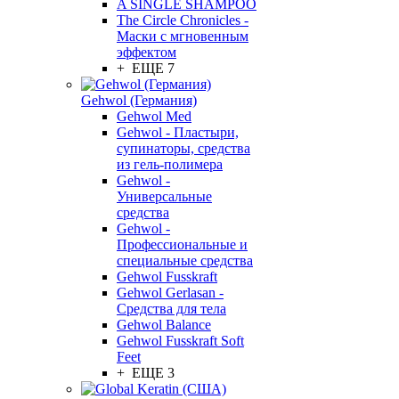
A SINGLE SHAMPOO
The Circle Chronicles -
Маски с мгновенным
эффектом
+ ЕЩЕ 7
Gehwol (Германия)
Gehwol Med
Gehwol - Пластыри,
супинаторы, средства
из гель-полимера
Gehwol -
Универсальные
средства
Gehwol -
Профессиональные и
специальные средства
Gehwol Fusskraft
Gehwol Gerlasan -
Средства для тела
Gehwol Balance
Gehwol Fusskraft Soft
Feet
+ ЕЩЕ 3