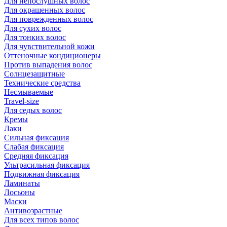
Для непослушных волос
Для окрашенных волос
Для поврежденных волос
Для сухих волос
Для тонких волос
Для чувствительной кожи
Оттеночные кондиционеры
Против выпадения волос
Солнцезащитные
Технические средства
Несмываемые
Travel-size
Для седых волос
Кремы
Лаки
Сильная фиксация
Слабая фиксация
Средняя фиксация
Ультрасильная фиксация
Подвижная фиксация
Ламинаты
Лосьоны
Маски
Антивозрастные
Для всех типов волос