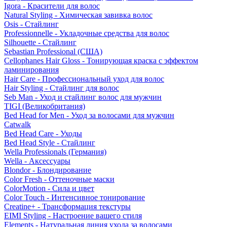
Igora - Красители для волос
Natural Styling - Химическая завивка волос
Osis - Стайлинг
Professionnelle - Укладочные средства для волос
Silhouette - Стайлинг
Sebastian Professional (США)
Cellophanes Hair Gloss - Тонирующая краска с эффектом
ламинирования
Hair Care - Профессиональный уход для волос
Hair Styling - Стайлинг для волос
Seb Man - Уход и стайлинг волос для мужчин
TIGI (Великобритания)
Bed Head for Men - Уход за волосами для мужчин
Catwalk
Bed Head Care - Уходы
Bed Head Style - Стайлинг
Wella Professionals (Германия)
Wella - Аксессуары
Blondor - Блондирование
Color Fresh - Оттеночные маски
ColorMotion - Сила и цвет
Color Touch - Интенсивное тонирование
Creatine+ - Трансформация текстуры
EIMI Styling - Настроение вашего стиля
Elements - Натуральная линия ухода за волосами