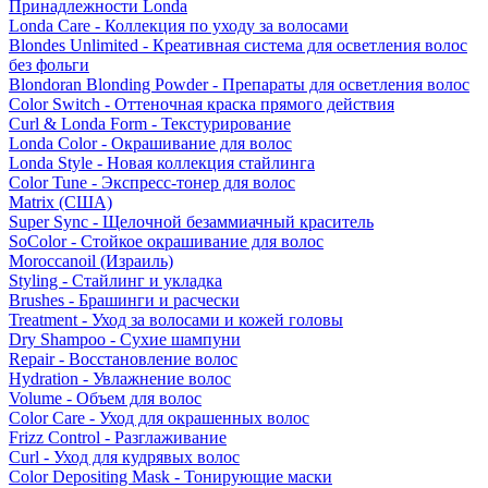
Принадлежности Londa
Londa Care - Коллекция по уходу за волосами
Blondes Unlimited - Креативная система для осветления волос
без фольги
Blondoran Blonding Powder - Препараты для осветления волос
Color Switch - Оттеночная краска прямого действия
Curl & Londa Form - Текстурирование
Londa Color - Окрашивание для волос
Londa Style - Новая коллекция стайлинга
Color Tune - Экспресс-тонер для волос
Matrix (США)
Super Sync - Щелочной безаммиачный краситель
SoColor - Стойкое окрашивание для волос
Moroccanoil (Израиль)
Styling - Стайлинг и укладка
Brushes - Брашинги и расчески
Treatment - Уход за волосами и кожей головы
Dry Shampoo - Сухие шампуни
Repair - Восстановление волос
Hydration - Увлажнение волос
Volume - Объем для волос
Color Care - Уход для окрашенных волос
Frizz Control - Разглаживание
Curl - Уход для кудрявых волос
Color Depositing Mask - Тонирующие маски