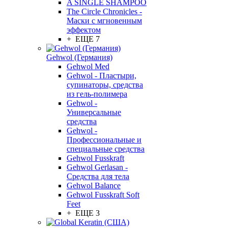
A SINGLE SHAMPOO
The Circle Chronicles -
Маски с мгновенным
эффектом
+ ЕЩЕ 7
Gehwol (Германия)
Gehwol Med
Gehwol - Пластыри,
супинаторы, средства
из гель-полимера
Gehwol -
Универсальные
средства
Gehwol -
Профессиональные и
специальные средства
Gehwol Fusskraft
Gehwol Gerlasan -
Средства для тела
Gehwol Balance
Gehwol Fusskraft Soft
Feet
+ ЕЩЕ 3