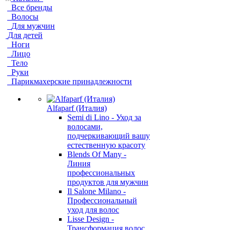
Все бренды
Волосы
Для мужчин
Для детей
Ноги
Лицо
Тело
Руки
Парикмахерские принадлежности
Alfaparf (Италия)
Semi di Lino - Уход за
волосами,
подчеркивающий вашу
естественную красоту
Blends Of Many -
Линия
профессиональных
продуктов для мужчин
Il Salone Milano -
Профессиональный
уход для волос
Lisse Design -
Трансформация волос