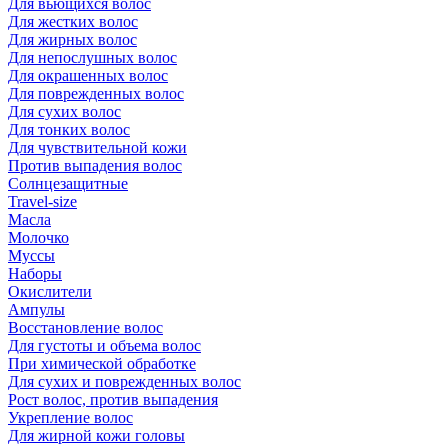
Для вьющихся волос
Для жестких волос
Для жирных волос
Для непослушных волос
Для окрашенных волос
Для поврежденных волос
Для сухих волос
Для тонких волос
Для чувствительной кожи
Против выпадения волос
Солнцезащитные
Travel-size
Масла
Молочко
Муссы
Наборы
Окислители
Ампулы
Восстановление волос
Для густоты и объема волос
При химической обработке
Для сухих и поврежденных волос
Рост волос, против выпадения
Укрепление волос
Для жирной кожи головы