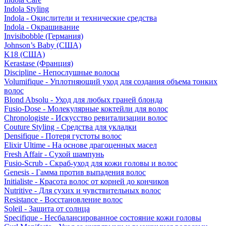
Indola Styling
Indola - Окислители и технические средства
Indola - Окрашивание
Invisibobble (Германия)
Johnson’s Baby (США)
K18 (США)
Kerastase (Франция)
Discipline - Непослушные волосы
Volumifique - Уплотняющий уход для создания объема тонких
волос
Blond Absolu - Уход для любых граней блонда
Fusio-Dose - Молекулярные коктейли для волос
Chronologiste - Искусство ревитализации волос
Couture Styling - Средства для укладки
Densifique - Потеря густоты волос
Elixir Ultime - На основе драгоценных масел
Fresh Affair - Сухой шампунь
Fusio-Scrub - Скраб-уход для кожи головы и волос
Genesis - Гамма против выпадения волос
Initialiste - Красота волос от корней до кончиков
Nutritive - Для сухих и чувствительных волос
Resistance - Восстановление волос
Soleil - Защита от солнца
Specifique - Несбалансированное состояние кожи головы