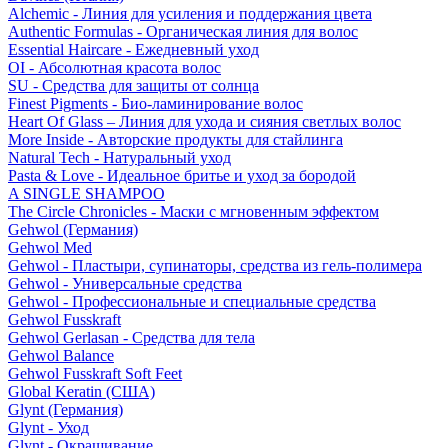
Alchemic - Линия для усиления и поддержания цвета
Authentic Formulas - Органическая линия для волос
Essential Haircare - Eжедневный уход
OI - Абсолютная красота волос
SU - Средства для защиты от солнца
Finest Pigments - Био-ламинирование волос
Heart Of Glass – Линия для ухода и сияния светлых волос
More Inside - Авторские продукты для стайлинга
Natural Tech - Натуральный уход
Pasta & Love - Идеальное бритье и уход за бородой
A SINGLE SHAMPOO
The Circle Chronicles - Маски с мгновенным эффектом
Gehwol (Германия)
Gehwol Med
Gehwol - Пластыри, супинаторы, средства из гель-полимера
Gehwol - Универсальные средства
Gehwol - Профессиональные и специальные средства
Gehwol Fusskraft
Gehwol Gerlasan - Средства для тела
Gehwol Balance
Gehwol Fusskraft Soft Feet
Global Keratin (США)
Glynt (Германия)
Glynt - Уход
Glynt - Окрашивание