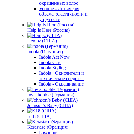
окрашенных волос
Volume - Линия для
объема, эластичности и
упругости
Help Is Here (Россия)
Hempz (США)
Indola (Германия)
Indola Act Now
Indola Care
Indola Styling
Indola - Окислители и
технические средства
Indola - Окрашивание
Invisibobble (Германия)
Johnson’s Baby (США)
K18 (США)
Kerastase (Франция)
Discipline -