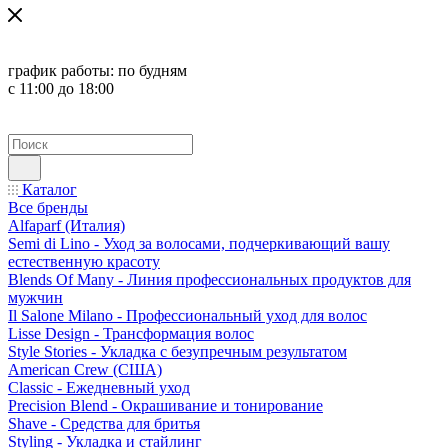
график работы:
по будням
с 11:00 до 18:00
Каталог
Все бренды
Alfaparf (Италия)
Semi di Lino - Уход за волосами, подчеркивающий вашу
естественную красоту
Blends Of Many - Линия профессиональных продуктов для
мужчин
Il Salone Milano - Профессиональный уход для волос
Lisse Design - Трансформация волос
Style Stories - Укладка с безупречным результатом
American Crew (США)
Classic - Ежедневный уход
Precision Blend - Окрашивание и тонирование
Shave - Средства для бритья
Styling - Укладка и стайлинг