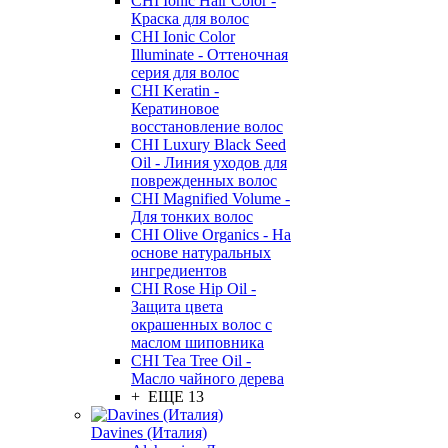
CHI Ionic Hair Color -
Краска для волос
CHI Ionic Color
Illuminate - Оттеночная
серия для волос
CHI Keratin -
Кератиновое
восстановление волос
CHI Luxury Black Seed
Oil - Линия уходов для
поврежденных волос
CHI Magnified Volume -
Для тонких волос
CHI Olive Organics - На
основе натуральных
ингредиентов
CHI Rose Hip Oil -
Защита цвета
окрашенных волос с
маслом шиповника
CHI Tea Tree Oil -
Масло чайного дерева
+ ЕЩЕ 13
Davines (Италия)