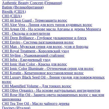
Authentic Beauty Concept (Германия)
Batiste (Великобритания)
Biosilk (США)
CHI (США)
CHI 44 Iron Guard - Термозащита волос
CHI Aloe Vera - Линия для всех типов кудрявых волос
CHI Argan Oil - На основе масла Арганы и дерева Моринга
CHI - Оксиды и осветлители
CHI Deep Brilliance - Глубокое увлажнение и блеск
CHI Enviro - Система разглаживания волос
CHI Man - Мужская серия для волос, усов и бороды
CHI Royal Treatment - Королевский уход
CHI Styling - Ухаживающий стайлинг
CHI Infra - Ежедневный уход
CHI Ionic Hair Color - Краска для волос
CHI Ionic Color Illuminate - Оттеночная серия для волос
CHI Keratin - Кератиновое восстановление волос
CHI Luxury Black Seed Oil - Линия уходов для поврежденных
волос
CHI Magnified Volume - Для тонких волос
CHI Olive Organics - На основе натуральных ингредиентов
CHI Rose Hip Oil - Защита цвета окрашенных волос с маслом
шиповника
CHI Tea Tree Oil - Масло чайного дерева
Davines (Италия)