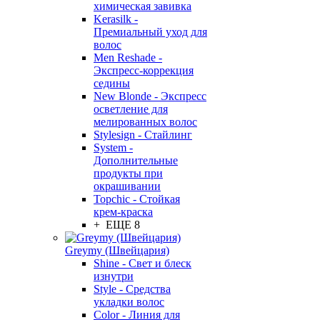
химическая завивка
Kerasilk -
Премиальный уход для
волос
Men Reshade -
Экспресс-коррекция
седины
New Blonde - Экспресс
осветление для
мелированных волос
Stylesign - Стайлинг
System -
Дополнительные
продукты при
окрашивании
Topchic - Стойкая
крем-краска
+ ЕЩЕ 8
Greymy (Швейцария)
Shine - Свет и блеск
изнутри
Style - Средства
укладки волос
Color - Линия для