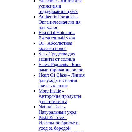
Alchemic - Линия для
усиления и
поддержания цвета
Authentic Formulas -
Органическая линия
для волос
Essential Haircare -
Eжедневный уход
OI - Абсолютная
красота волос
SU - Средства для
защиты от солнца
Finest Pigments - Био-
ламинирование волос
Heart Of Glass – Линия
для ухода и сияния
светлых волос
More Inside -
Авторские продукты
для стайлинга
Natural Tech -
Натуральный уход
Pasta & Love -
Идеальное бритье и
уход за бородой