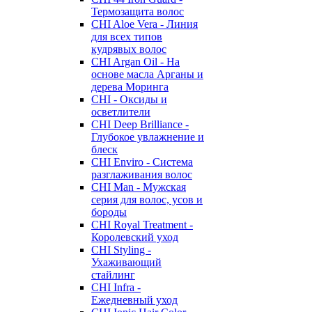
Термозащита волос
CHI Aloe Vera - Линия
для всех типов
кудрявых волос
CHI Argan Oil - На
основе масла Арганы и
дерева Моринга
CHI - Оксиды и
осветлители
CHI Deep Brilliance -
Глубокое увлажнение и
блеск
CHI Enviro - Система
разглаживания волос
CHI Man - Мужская
серия для волос, усов и
бороды
CHI Royal Treatment -
Королевский уход
CHI Styling -
Ухаживающий
стайлинг
CHI Infra -
Ежедневный уход