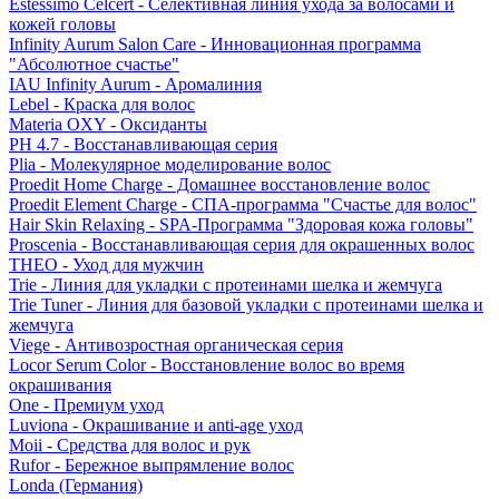
Estessimo Celcert - Селективная линия ухода за волосами и
кожей головы
Infinity Aurum Salon Care - Инновационная программа
"Абсолютное счастье"
IAU Infinity Aurum - Аромалиния
Lebel - Краска для волос
Materia OXY - Оксиданты
PH 4.7 - Восстанавливающая серия
Plia - Молекулярное моделирование волос
Proedit Home Charge - Домашнее восстановление волос
Proedit Element Charge - СПА-программа "Счастье для волос"
Hair Skin Relaxing - SPA-Программа "Здоровая кожа головы"
Proscenia - Восстанавливающая серия для окрашенных волос
THEO - Уход для мужчин
Trie - Линия для укладки с протеинами шелка и жемчуга
Trie Tuner - Линия для базовой укладки с протеинами шелка и
жемчуга
Viege - Антивозростная органическая серия
Locor Serum Color - Восстановление волос во время
окрашивания
One - Премиум уход
Luviona - Окрашивание и anti-age уход
Moii - Средства для волос и рук
Rufor - Бережное выпрямление волос
Londa (Германия)