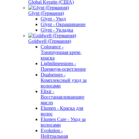
Global Keratin (США)
Glynt (Германия)
Glynt - Уход
Glynt - Окрашивание
Glynt - Укладка
Goldwell (Германия)
Colorance -
Тонирующая крем-
краска
Lightdimensions -
Премиум-осветление
Dualsenses -
Комплексный уход за
волосами
Elixir -
Восстанавливающее
масло
Elumen - Краска для
волос
Elumen Care - Уход за
волосами
Evolution -
Нейтральная