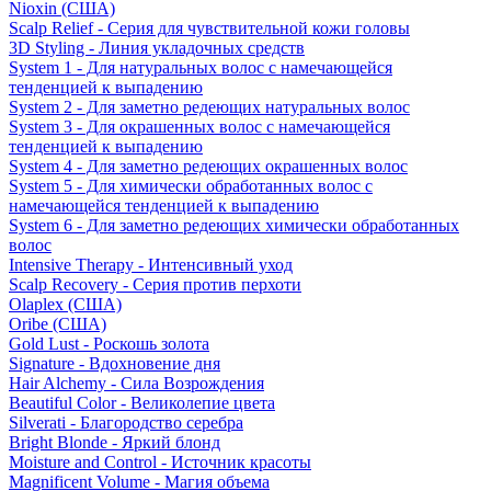
Nioxin (США)
Scalp Relief - Серия для чувствительной кожи головы
3D Styling - Линия укладочных средств
System 1 - Для натуральных волос с намечающейся
тенденцией к выпадению
System 2 - Для заметно редеющих натуральных волос
System 3 - Для окрашенных волос с намечающейся
тенденцией к выпадению
System 4 - Для заметно редеющих окрашенных волос
System 5 - Для химически обработанных волос с
намечающейся тенденцией к выпадению
System 6 - Для заметно редеющих химически обработанных
волос
Intensive Therapy - Интенсивный уход
Scalp Recovery - Серия против перхоти
Olaplex (США)
Oribe (США)
Gold Lust - Роскошь золота
Signature - Вдохновение дня
Hair Alchemy - Сила Возрождения
Beautiful Color - Великолепие цвета
Silverati - Благородство серебра
Bright Blonde - Яркий блонд
Moisture and Control - Источник красоты
Magnificent Volume - Магия объема