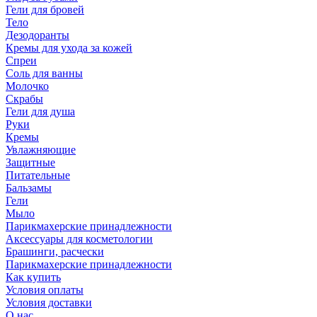
Гели для бровей
Тело
Дезодоранты
Кремы для ухода за кожей
Спреи
Соль для ванны
Молочко
Скрабы
Гели для душа
Руки
Кремы
Увлажняющие
Защитные
Питательные
Бальзамы
Гели
Мыло
Парикмахерские принадлежности
Аксессуары для косметологии
Брашинги, расчески
Парикмахерские принадлежности
Как купить
Условия оплаты
Условия доставки
О нас