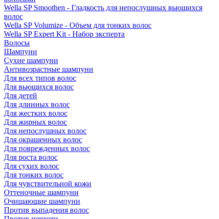
Wella SP Smoothen - Гладкость для непослушных вьющихся
волос
Wella SP Volumize - Объем для тонких волос
Wella SP Expert Kit - Набор эксперта
Волосы
Шампуни
Сухие шампуни
Антивозрастные шампуни
Для всех типов волос
Для вьющихся волос
Для детей
Для длинных волос
Для жестких волос
Для жирных волос
Для непослушных волос
Для окрашенных волос
Для поврежденных волос
Для роста волос
Для сухих волос
Для тонких волос
Для чувствительной кожи
Оттеночные шампуни
Очищающие шампуни
Против выпадения волос
Против перхоти