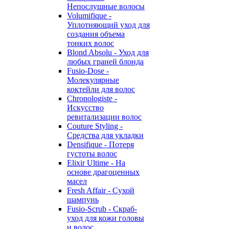
Непослушные волосы
Volumifique -
Уплотняющий уход для
создания объема
тонких волос
Blond Absolu - Уход для
любых граней блонда
Fusio-Dose -
Молекулярные
коктейли для волос
Chronologiste -
Искусство
ревитализации волос
Couture Styling -
Средства для укладки
Densifique - Потеря
густоты волос
Elixir Ultime - На
основе драгоценных
масел
Fresh Affair - Сухой
шампунь
Fusio-Scrub - Скраб-
уход для кожи головы
и волос