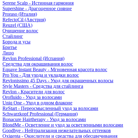
Serene Scalp - Истинная гармония
Supershine - Драгоценное сияние
Proraso (Италия)
RefectoCil (Австрия)
Reuzel (США)
Очищение волос
Стайлинг
Борода и усы
Бритье
Лицо
Revlon Professional (Испания)
Средства для окрашивания волос
Equave Instant Beauty - Мгновенная красота волос
Pro You - Для ухода и укладки волос
Revlonissimo 45 Days - Уход для окрашенных волосы
Style Masters - Средства для стайлинга
Revlon - Красители для волос
Orofluido - Уход за волосами
Uniq One - Уход в одном флаконе
ReStart - Переосмысленный уход за волосами
Schwarzkopf Professional (Германия)
Bonacure Hairtherapy - Уход за волосами
BlondMe - Осветление и уход за осветленными волосами
Goodbye - Нейтрализация нежелательных оттенков
Oxigenta - Окислители и средства для обесцвечивания