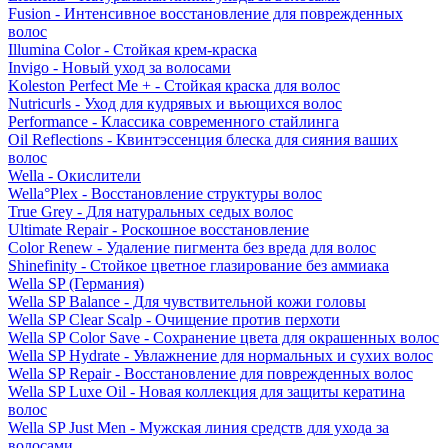
Fusion - Интенсивное восстановление для поврежденных
волос
Illumina Color - Стойкая крем-краска
Invigo - Новый уход за волосами
Koleston Perfect Me + - Стойкая краска для волос
Nutricurls - Уход для кудрявых и вьющихся волос
Performance - Классика современного стайлинга
Oil Reflections - Квинтэссенция блеска для сияния ваших
волос
Wella - Окислители
Wella°Plex - Восстановление структуры волос
True Grey - Для натуральных седых волос
Ultimate Repair - Роскошное восстановление
Color Renew - Удаление пигмента без вреда для волос
Shinefinity - Стойкое цветное глазирование без аммиака
Wella SP (Германия)
Wella SP Balance - Для чувствительной кожи головы
Wella SP Clear Scalp - Очищение против перхоти
Wella SP Color Save - Сохранение цвета для окрашенных волос
Wella SP Hydrate - Увлажнение для нормальных и сухих волос
Wella SP Repair - Восстановление для поврежденных волос
Wella SP Luxe Oil - Новая коллекция для защиты кератина
волос
Wella SP Just Men - Мужская линия средств для ухода за
волосами