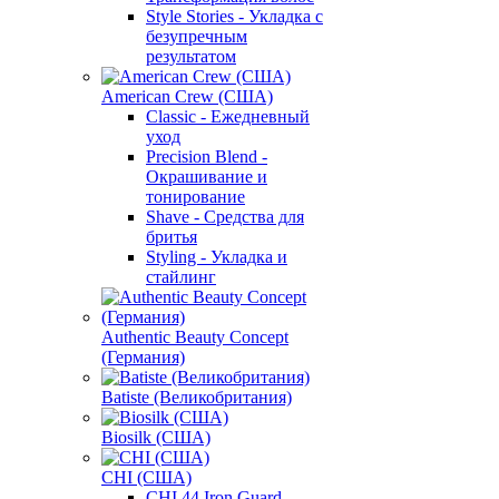
Style Stories - Укладка с
безупречным
результатом
American Crew (США)
Classic - Ежедневный
уход
Precision Blend -
Окрашивание и
тонирование
Shave - Средства для
бритья
Styling - Укладка и
стайлинг
Authentic Beauty Concept
(Германия)
Batiste (Великобритания)
Biosilk (США)
CHI (США)
CHI 44 Iron Guard -