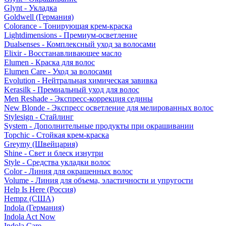
Glynt - Укладка
Goldwell (Германия)
Colorance - Тонирующая крем-краска
Lightdimensions - Премиум-осветление
Dualsenses - Комплексный уход за волосами
Elixir - Восстанавливающее масло
Elumen - Краска для волос
Elumen Care - Уход за волосами
Evolution - Нейтральная химическая завивка
Kerasilk - Премиальный уход для волос
Men Reshade - Экспресс-коррекция седины
New Blonde - Экспресс осветление для мелированных волос
Stylesign - Стайлинг
System - Дополнительные продукты при окрашивании
Topchic - Стойкая крем-краска
Greymy (Швейцария)
Shine - Свет и блеск изнутри
Style - Средства укладки волос
Color - Линия для окрашенных волос
Volume - Линия для объема, эластичности и упругости
Help Is Here (Россия)
Hempz (США)
Indola (Германия)
Indola Act Now
Indola Care