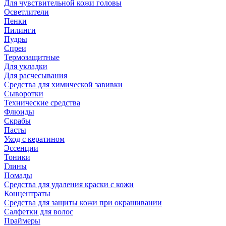
Для чувствительной кожи головы
Осветлители
Пенки
Пилинги
Пудры
Спреи
Термозащитные
Для укладки
Для расчесывания
Средства для химической завивки
Сыворотки
Технические средства
Флюиды
Скрабы
Пасты
Уход с кератином
Эссенции
Тоники
Глины
Помады
Средства для удаления краски с кожи
Концентраты
Средства для защиты кожи при окрашивании
Салфетки для волос
Праймеры