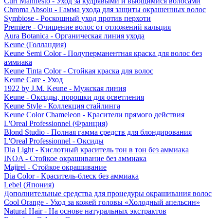
Curl Manifesto - Уход за кудрявыми и вьющимися волосами
Chroma Absolu - Гамма ухода для защиты окрашенных волос
Symbiose - Роскошный уход против перхоти
Premiere - Очищение волос от отложений кальция
Aura Botanica - Органическая линия ухода
Keune (Голландия)
Keune Semi Color - Полуперманентная краска для волос без
аммиака
Keune Tinta Color - Стойкая краска для волос
Keune Care - Уход
1922 by J.M. Keune - Мужская линия
Keune - Оксиды, порошки для осветления
Keune Style - Коллекция стайлинга
Keune Color Chameleon - Красители прямого действия
L'Oreal Professionnel (Франция)
Blond Studio - Полная гамма средств для блондирования
L'Oreal Professionnel - Оксиды
Dia Light - Кислотный краситель тон в тон без аммиака
INOA - Стойкое окрашивание без аммиака
Majirel - Стойкое окрашивание
Dia Color - Краситель-блеск без аммиака
Lebel (Япония)
Дополнительные средства для процедуры окрашивания волос
Cool Orange - Уход за кожей головы «Холодный апельсин»
Natural Hair - На основе натуральных экстрактов