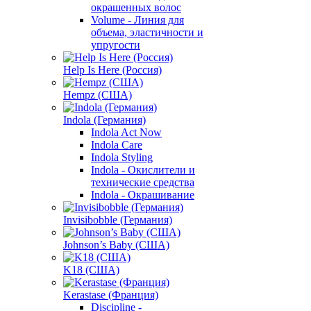
окрашенных волос
Volume - Линия для
объема, эластичности и
упругости
Help Is Here (Россия)
Hempz (США)
Indola (Германия)
Indola Act Now
Indola Care
Indola Styling
Indola - Окислители и
технические средства
Indola - Окрашивание
Invisibobble (Германия)
Johnson’s Baby (США)
K18 (США)
Kerastase (Франция)
Discipline -