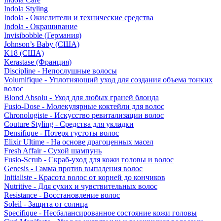
Indola Styling
Indola - Окислители и технические средства
Indola - Окрашивание
Invisibobble (Германия)
Johnson’s Baby (США)
K18 (США)
Kerastase (Франция)
Discipline - Непослушные волосы
Volumifique - Уплотняющий уход для создания объема тонких
волос
Blond Absolu - Уход для любых граней блонда
Fusio-Dose - Молекулярные коктейли для волос
Chronologiste - Искусство ревитализации волос
Couture Styling - Средства для укладки
Densifique - Потеря густоты волос
Elixir Ultime - На основе драгоценных масел
Fresh Affair - Сухой шампунь
Fusio-Scrub - Скраб-уход для кожи головы и волос
Genesis - Гамма против выпадения волос
Initialiste - Красота волос от корней до кончиков
Nutritive - Для сухих и чувствительных волос
Resistance - Восстановление волос
Soleil - Защита от солнца
Specifique - Несбалансированное состояние кожи головы