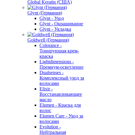
Global Keratin (США)
Glynt (Германия)
Glynt - Уход
Glynt - Окрашивание
Glynt - Укладка
Goldwell (Германия)
Colorance -
Тонирующая крем-
краска
Lightdimensions -
Премиум-осветление
Dualsenses -
Комплексный уход за
волосами
Elixir -
Восстанавливающее
масло
Elumen - Краска для
волос
Elumen Care - Уход за
волосами
Evolution -
Нейтральная