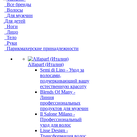
Все бренды
Волосы
Для мужчин
Для детей
Ноги
Лицо
Тело
Руки
Парикмахерские принадлежности
Alfaparf (Италия)
Semi di Lino - Уход за
волосами,
подчеркивающий вашу
естественную красоту
Blends Of Many -
Линия
профессиональных
продуктов для мужчин
Il Salone Milano -
Профессиональный
уход для волос
Lisse Design -
Трансформация волос