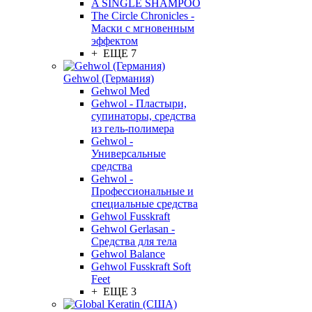
A SINGLE SHAMPOO
The Circle Chronicles -
Маски с мгновенным
эффектом
+ ЕЩЕ 7
Gehwol (Германия)
Gehwol Med
Gehwol - Пластыри,
супинаторы, средства
из гель-полимера
Gehwol -
Универсальные
средства
Gehwol -
Профессиональные и
специальные средства
Gehwol Fusskraft
Gehwol Gerlasan -
Средства для тела
Gehwol Balance
Gehwol Fusskraft Soft
Feet
+ ЕЩЕ 3