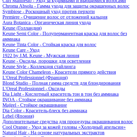
Curl Manifesto - Уход за кудрявыми и вьющимися волосами
Chroma Absolu - Гамма ухода для защиты окрашенных волос
Symbiose - Роскошный уход против перхоти
Premiere - Очищение волос от отложений кальция
Aura Botanica - Органическая линия ухода
Keune (Голландия)
Keune Semi Color - Полуперманентная краска для волос без
аммиака
Keune Tinta Color - Стойкая краска для волос
Keune Care - Уход
1922 by J.M. Keune - Мужская линия
Keune - Оксиды, порошки для осветления
Keune Style - Коллекция стайлинга
Keune Color Chameleon - Красители прямого действия
L'Oreal Professionnel (Франция)
Blond Studio - Полная гамма средств для блондирования
L'Oreal Professionnel - Оксиды
Dia Light - Кислотный краситель тон в тон без аммиака
INOA - Стойкое окрашивание без аммиака
Majirel - Стойкое окрашивание
Dia Color - Краситель-блеск без аммиака
Lebel (Япония)
Дополнительные средства для процедуры окрашивания волос
Cool Orange - Уход за кожей головы «Холодный апельсин»
Natural Hair - На основе натуральных экстрактов