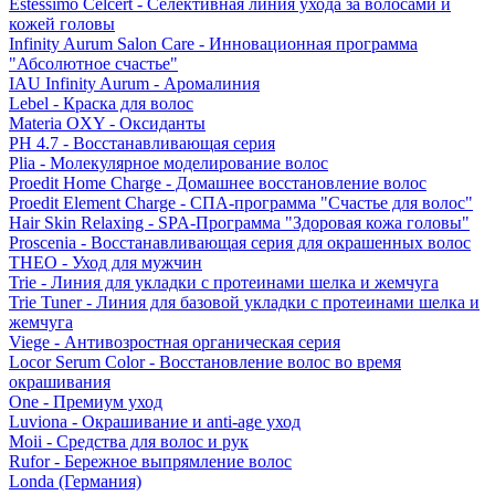
Estessimo Celcert - Селективная линия ухода за волосами и
кожей головы
Infinity Aurum Salon Care - Инновационная программа
"Абсолютное счастье"
IAU Infinity Aurum - Аромалиния
Lebel - Краска для волос
Materia OXY - Оксиданты
PH 4.7 - Восстанавливающая серия
Plia - Молекулярное моделирование волос
Proedit Home Charge - Домашнее восстановление волос
Proedit Element Charge - СПА-программа "Счастье для волос"
Hair Skin Relaxing - SPA-Программа "Здоровая кожа головы"
Proscenia - Восстанавливающая серия для окрашенных волос
THEO - Уход для мужчин
Trie - Линия для укладки с протеинами шелка и жемчуга
Trie Tuner - Линия для базовой укладки с протеинами шелка и
жемчуга
Viege - Антивозростная органическая серия
Locor Serum Color - Восстановление волос во время
окрашивания
One - Премиум уход
Luviona - Окрашивание и anti-age уход
Moii - Средства для волос и рук
Rufor - Бережное выпрямление волос
Londa (Германия)