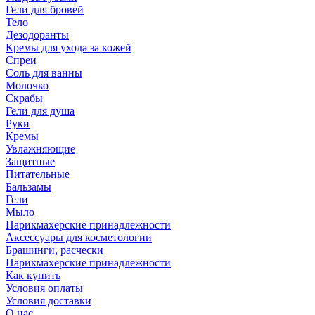
Гели для бровей
Тело
Дезодоранты
Кремы для ухода за кожей
Спреи
Соль для ванны
Молочко
Скрабы
Гели для душа
Руки
Кремы
Увлажняющие
Защитные
Питательные
Бальзамы
Гели
Мыло
Парикмахерские принадлежности
Аксессуары для косметологии
Брашинги, расчески
Парикмахерские принадлежности
Как купить
Условия оплаты
Условия доставки
О нас