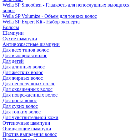
Wella SP Smoothen - Гладкость для непослушных вьющихся
волос
Wella SP Volumize - Объем для тонких волос
Wella SP Expert Kit - Набор эксперта
Волосы
Шампуни
Сухие шампуни
Антивозрастные шампуни
Для всех типов волос
Для вьющихся волос
Для детей
Для длинных волос
Для жестких волос
Для жирных волос
Для непослушных волос
Для окрашенных волос
Для поврежденных волос
Для роста волос
Для сухих волос
Для тонких волос
Для чувствительной кожи
Оттеночные шампуни
Очищающие шампуни
Против выпадения волос
Против перхоти