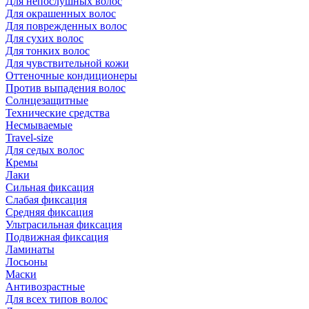
Для непослушных волос
Для окрашенных волос
Для поврежденных волос
Для сухих волос
Для тонких волос
Для чувствительной кожи
Оттеночные кондиционеры
Против выпадения волос
Солнцезащитные
Технические средства
Несмываемые
Travel-size
Для седых волос
Кремы
Лаки
Сильная фиксация
Слабая фиксация
Средняя фиксация
Ультрасильная фиксация
Подвижная фиксация
Ламинаты
Лосьоны
Маски
Антивозрастные
Для всех типов волос