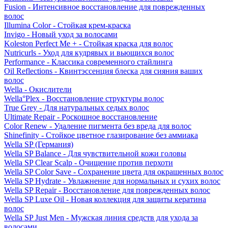
Fusion - Интенсивное восстановление для поврежденных
волос
Illumina Color - Стойкая крем-краска
Invigo - Новый уход за волосами
Koleston Perfect Me + - Стойкая краска для волос
Nutricurls - Уход для кудрявых и вьющихся волос
Performance - Классика современного стайлинга
Oil Reflections - Квинтэссенция блеска для сияния ваших
волос
Wella - Окислители
Wella°Plex - Восстановление структуры волос
True Grey - Для натуральных седых волос
Ultimate Repair - Роскошное восстановление
Color Renew - Удаление пигмента без вреда для волос
Shinefinity - Стойкое цветное глазирование без аммиака
Wella SP (Германия)
Wella SP Balance - Для чувствительной кожи головы
Wella SP Clear Scalp - Очищение против перхоти
Wella SP Color Save - Сохранение цвета для окрашенных волос
Wella SP Hydrate - Увлажнение для нормальных и сухих волос
Wella SP Repair - Восстановление для поврежденных волос
Wella SP Luxe Oil - Новая коллекция для защиты кератина
волос
Wella SP Just Men - Мужская линия средств для ухода за
волосами