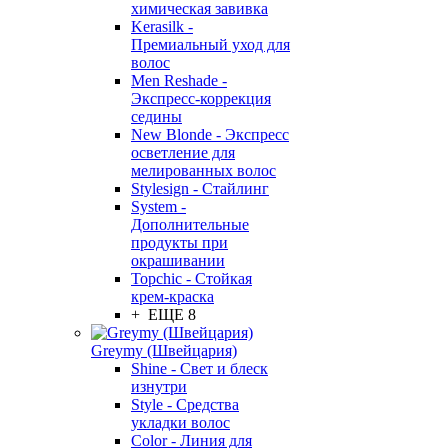
химическая завивка
Kerasilk -
Премиальный уход для
волос
Men Reshade -
Экспресс-коррекция
седины
New Blonde - Экспресс
осветление для
мелированных волос
Stylesign - Стайлинг
System -
Дополнительные
продукты при
окрашивании
Topchic - Стойкая
крем-краска
+ ЕЩЕ 8
Greymy (Швейцария)
Shine - Свет и блеск
изнутри
Style - Средства
укладки волос
Color - Линия для