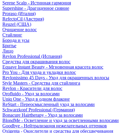
Serene Scalp - Истинная гармония
Supershine - Драгоценное сияние
Proraso (Италия)
RefectoCil (Австрия)
Reuzel (США)
Очищение волос
Стайлинг
Борода и усы
Бритье
Лицо
Revlon Professional (Испания)
Средства для окрашивания волос
Equave Instant Beauty - Мгновенная красота волос
Pro You - Для ухода и укладки волос
Revlonissimo 45 Days - Уход для окрашенных волосы
Style Masters - Средства для стайлинга
Revlon - Красители для волос
Orofluido - Уход за волосами
Uniq One - Уход в одном флаконе
ReStart - Переосмысленный уход за волосами
Schwarzkopf Professional (Германия)
Bonacure Hairtherapy - Уход за волосами
BlondMe - Осветление и уход за осветленными волосами
Goodbye - Нейтрализация нежелательных оттенков
Oxigenta - Окислители и средства для обесцвечивания