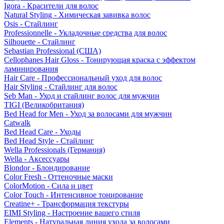
Igora - Красители для волос
Natural Styling - Химическая завивка волос
Osis - Стайлинг
Professionnelle - Укладочные средства для волос
Silhouette - Стайлинг
Sebastian Professional (США)
Cellophanes Hair Gloss - Тонирующая краска с эффектом
ламинирования
Hair Care - Профессиональный уход для волос
Hair Styling - Стайлинг для волос
Seb Man - Уход и стайлинг волос для мужчин
TIGI (Великобритания)
Bed Head for Men - Уход за волосами для мужчин
Catwalk
Bed Head Care - Уходы
Bed Head Style - Стайлинг
Wella Professionals (Германия)
Wella - Аксессуары
Blondor - Блондирование
Color Fresh - Оттеночные маски
ColorMotion - Сила и цвет
Color Touch - Интенсивное тонирование
Creatine+ - Трансформация текстуры
EIMI Styling - Настроение вашего стиля
Elements - Натуральная линия ухода за волосами