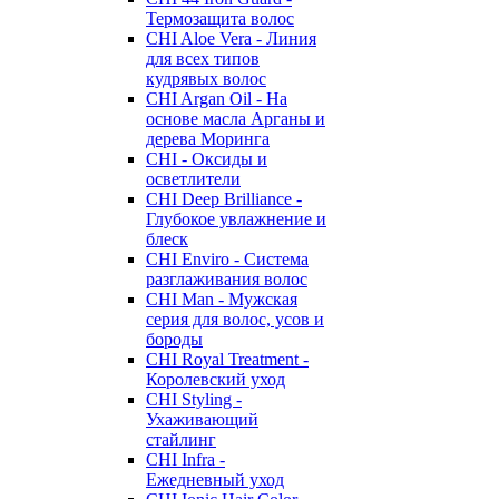
Термозащита волос
CHI Aloe Vera - Линия
для всех типов
кудрявых волос
CHI Argan Oil - На
основе масла Арганы и
дерева Моринга
CHI - Оксиды и
осветлители
CHI Deep Brilliance -
Глубокое увлажнение и
блеск
CHI Enviro - Система
разглаживания волос
CHI Man - Мужская
серия для волос, усов и
бороды
CHI Royal Treatment -
Королевский уход
CHI Styling -
Ухаживающий
стайлинг
CHI Infra -
Ежедневный уход