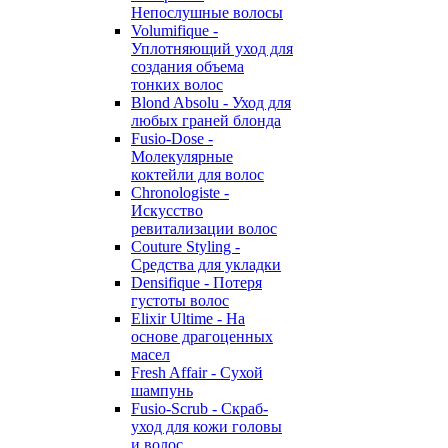
Непослушные волосы
Volumifique -
Уплотняющий уход для
создания объема
тонких волос
Blond Absolu - Уход для
любых граней блонда
Fusio-Dose -
Молекулярные
коктейли для волос
Chronologiste -
Искусство
ревитализации волос
Couture Styling -
Средства для укладки
Densifique - Потеря
густоты волос
Elixir Ultime - На
основе драгоценных
масел
Fresh Affair - Сухой
шампунь
Fusio-Scrub - Скраб-
уход для кожи головы
и волос