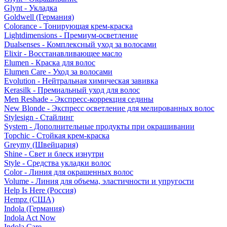
Glynt - Укладка
Goldwell (Германия)
Colorance - Тонирующая крем-краска
Lightdimensions - Премиум-осветление
Dualsenses - Комплексный уход за волосами
Elixir - Восстанавливающее масло
Elumen - Краска для волос
Elumen Care - Уход за волосами
Evolution - Нейтральная химическая завивка
Kerasilk - Премиальный уход для волос
Men Reshade - Экспресс-коррекция седины
New Blonde - Экспресс осветление для мелированных волос
Stylesign - Стайлинг
System - Дополнительные продукты при окрашивании
Topchic - Стойкая крем-краска
Greymy (Швейцария)
Shine - Свет и блеск изнутри
Style - Средства укладки волос
Color - Линия для окрашенных волос
Volume - Линия для объема, эластичности и упругости
Help Is Here (Россия)
Hempz (США)
Indola (Германия)
Indola Act Now
Indola Care