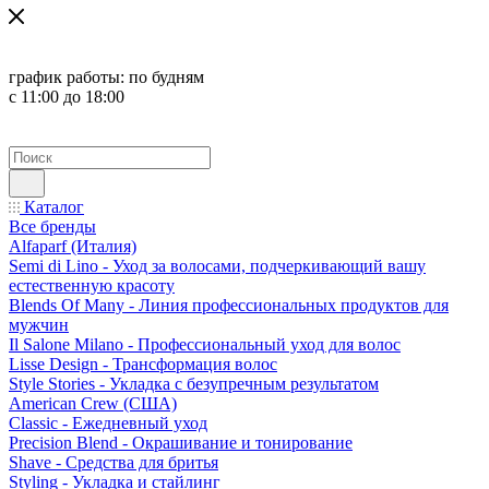
график работы:
по будням
с 11:00 до 18:00
Каталог
Все бренды
Alfaparf (Италия)
Semi di Lino - Уход за волосами, подчеркивающий вашу
естественную красоту
Blends Of Many - Линия профессиональных продуктов для
мужчин
Il Salone Milano - Профессиональный уход для волос
Lisse Design - Трансформация волос
Style Stories - Укладка с безупречным результатом
American Crew (США)
Classic - Ежедневный уход
Precision Blend - Окрашивание и тонирование
Shave - Средства для бритья
Styling - Укладка и стайлинг