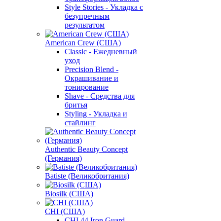
Style Stories - Укладка с
безупречным
результатом
American Crew (США)
Classic - Ежедневный
уход
Precision Blend -
Окрашивание и
тонирование
Shave - Средства для
бритья
Styling - Укладка и
стайлинг
Authentic Beauty Concept
(Германия)
Batiste (Великобритания)
Biosilk (США)
CHI (США)
CHI 44 Iron Guard -