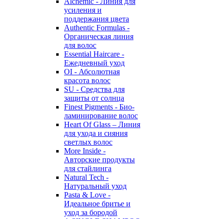
Alchemic - Линия для
усиления и
поддержания цвета
Authentic Formulas -
Органическая линия
для волос
Essential Haircare -
Eжедневный уход
OI - Абсолютная
красота волос
SU - Средства для
защиты от солнца
Finest Pigments - Био-
ламинирование волос
Heart Of Glass – Линия
для ухода и сияния
светлых волос
More Inside -
Авторские продукты
для стайлинга
Natural Tech -
Натуральный уход
Pasta & Love -
Идеальное бритье и
уход за бородой