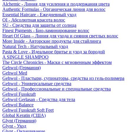
Alchemic - Линия для усиления и поддержания цвета
Authentic Formulas - Органическая линия для волос
Essential Haircare - Eжедневный уход
OI - Абсолютная красота волос
SU - Средства для защиты от солнца
Finest Pigments - Био-ламинирование волос
Heart Of Glass – Линия для ухода и сияния светлых волос
More Inside - Авторские продукты для стайлинга
Natural Tech - Натуральный уход
Pasta & Love - Идеальное бритье и уход за бородой
A SINGLE SHAMPOO
The Circle Chronicles - Маски с мгновенным эффектом
Gehwol (Германия)
Gehwol Med
Gehwol - Пластыри, супинаторы, средства из гель-полимера
Gehwol - Универсальные средства
Gehwol - Профессиональные и специальные средства
Gehwol Fusskraft
Gehwol Gerlasan - Средства для тела
Gehwol Balance
Gehwol Fusskraft Soft Feet
Global Keratin (США)
Glynt (Германия)
Glynt - Уход
Glynt - Окрашивание