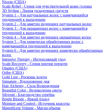
Nioxin (США)
Scalp Relief - Серия для чувствительной кожи головы
3D Styling - Линия укладочных средств
System 1 - Для натуральных волос с намечающейся
тенденцией к выпадению
System 2 - Для заметно редеющих натуральных волос
System 3 - Для окрашенных волос с намечающейся
тенденцией к выпадению
System 4 - Для заметно редеющих окрашенных волос
System 5 - Для химически обработанных волос с
намечающейся тенденцией к выпадению
System 6 - Для заметно редеющих химически обработанных
волос
Intensive Therapy - Интенсивный уход
Scalp Recovery - Серия против перхоти
Olaplex (США)
Oribe (США)
Gold Lust - Роскошь золота
Signature - Вдохновение дня
Hair Alchemy - Сила Возрождения
Beautiful Color - Великолепие цвета
Silverati - Благородство серебра
Bright Blonde - Яркий блонд
Moisture and Control - Источник красоты
Magnificent Volume - Магия объема