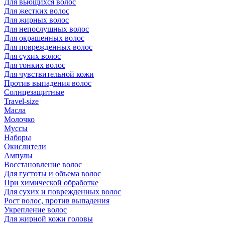
Для вьющихся волос
Для жестких волос
Для жирных волос
Для непослушных волос
Для окрашенных волос
Для поврежденных волос
Для сухих волос
Для тонких волос
Для чувствительной кожи
Против выпадения волос
Солнцезащитные
Travel-size
Масла
Молочко
Муссы
Наборы
Окислители
Ампулы
Восстановление волос
Для густоты и объема волос
При химической обработке
Для сухих и поврежденных волос
Рост волос, против выпадения
Укрепление волос
Для жирной кожи головы