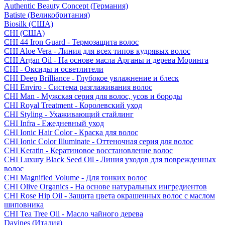
Authentic Beauty Concept (Германия)
Batiste (Великобритания)
Biosilk (США)
CHI (США)
CHI 44 Iron Guard - Термозащита волос
CHI Aloe Vera - Линия для всех типов кудрявых волос
CHI Argan Oil - На основе масла Арганы и дерева Моринга
CHI - Оксиды и осветлители
CHI Deep Brilliance - Глубокое увлажнение и блеск
CHI Enviro - Система разглаживания волос
CHI Man - Мужская серия для волос, усов и бороды
CHI Royal Treatment - Королевский уход
CHI Styling - Ухаживающий стайлинг
CHI Infra - Ежедневный уход
CHI Ionic Hair Color - Краска для волос
CHI Ionic Color Illuminate - Оттеночная серия для волос
CHI Keratin - Кератиновое восстановление волос
CHI Luxury Black Seed Oil - Линия уходов для поврежденных
волос
CHI Magnified Volume - Для тонких волос
CHI Olive Organics - На основе натуральных ингредиентов
CHI Rose Hip Oil - Защита цвета окрашенных волос с маслом
шиповника
CHI Tea Tree Oil - Масло чайного дерева
Davines (Италия)