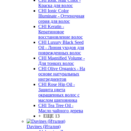
CHI Ionic Hair Color -
Краска для волос
CHI Ionic Color
Illuminate - Оттеночная
серия для волос
CHI Keratin -
Кератиновое
восстановление волос
CHI Luxury Black Seed
Oil - Линия уходов для
поврежденных волос
CHI Magnified Volume -
Для тонких волос
CHI Olive Organics - На
основе натуральных
ингредиентов
CHI Rose Hip Oil -
Защита цвета
окрашенных волос с
маслом шиповника
CHI Tea Tree Oil -
Масло чайного дерева
+ ЕЩЕ 13
Davines (Италия)