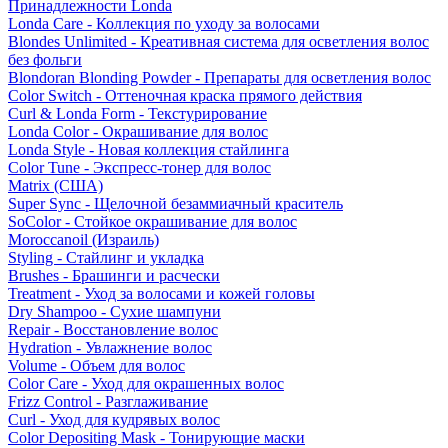
Принадлежности Londa
Londa Care - Коллекция по уходу за волосами
Blondes Unlimited - Креативная система для осветления волос
без фольги
Blondoran Blonding Powder - Препараты для осветления волос
Color Switch - Оттеночная краска прямого действия
Curl & Londa Form - Текстурирование
Londa Color - Окрашивание для волос
Londa Style - Новая коллекция стайлинга
Color Tune - Экспресс-тонер для волос
Matrix (США)
Super Sync - Щелочной безаммиачный краситель
SoColor - Стойкое окрашивание для волос
Moroccanoil (Израиль)
Styling - Стайлинг и укладка
Brushes - Брашинги и расчески
Treatment - Уход за волосами и кожей головы
Dry Shampoo - Сухие шампуни
Repair - Восстановление волос
Hydration - Увлажнение волос
Volume - Объем для волос
Color Care - Уход для окрашенных волос
Frizz Control - Разглаживание
Curl - Уход для кудрявых волос
Color Depositing Mask - Тонирующие маски