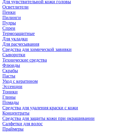
Для чувствительной кожи головы
Осветлители
Пенки
Пилинги
Пудры
Спреи
Термозащитные
Для укладки
Для расчесывания
Средства для химической завивки
Сыворотки
Технические средства
Флюиды
Скрабы
Пасты
Уход с кератином
Эссенции
Тоники
Глины
Помады
Средства для удаления краски с кожи
Концентраты
Средства для защиты кожи при окрашивании
Салфетки для волос
Праймеры