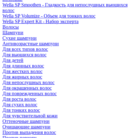
Wella SP Smoothen - Гладкость для непослушных вьющихся
волос
Wella SP Volumize - Объем для тонких волос
Wella SP Expert Kit - Набор эксперта
Волосы
Шампуни
Сухие шампуни
Антивозрастные шампуни
Для всех типов волос
Для вьющихся волос
Для детей
Для длинных волос
Для жестких волос
Для жирных волос
Для непослушных волос
Для окрашенных волос
Для поврежденных волос
Для роста волос
Для сухих волос
Для тонких волос
Для чувствительной кожи
Оттеночные шампуни
Очищающие шампуни
Против выпадения волос
Против перхоти