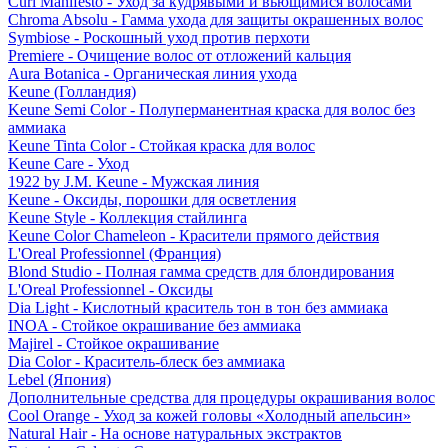
Curl Manifesto - Уход за кудрявыми и вьющимися волосами
Chroma Absolu - Гамма ухода для защиты окрашенных волос
Symbiose - Роскошный уход против перхоти
Premiere - Очищение волос от отложений кальция
Aura Botanica - Органическая линия ухода
Keune (Голландия)
Keune Semi Color - Полуперманентная краска для волос без
аммиака
Keune Tinta Color - Стойкая краска для волос
Keune Care - Уход
1922 by J.M. Keune - Мужская линия
Keune - Оксиды, порошки для осветления
Keune Style - Коллекция стайлинга
Keune Color Chameleon - Красители прямого действия
L'Oreal Professionnel (Франция)
Blond Studio - Полная гамма средств для блондирования
L'Oreal Professionnel - Оксиды
Dia Light - Кислотный краситель тон в тон без аммиака
INOA - Стойкое окрашивание без аммиака
Majirel - Стойкое окрашивание
Dia Color - Краситель-блеск без аммиака
Lebel (Япония)
Дополнительные средства для процедуры окрашивания волос
Cool Orange - Уход за кожей головы «Холодный апельсин»
Natural Hair - На основе натуральных экстрактов