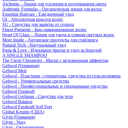
Alchemic - Линия для усиления и поддержания цвета
Authentic Formulas - Органическая линия для волос
Essential Haircare - Eжедневный уход
OI - Абсолютная красота волос
SU - Средства для защиты от солнца
Finest Pigments - Био-ламинирование волос
Heart Of Glass – Линия для ухода и сияния светлых волос
More Inside - Авторские продукты для стайлинга
Natural Tech - Натуральный уход
Pasta & Love - Идеальное бритье и уход за бородой
A SINGLE SHAMPOO
The Circle Chronicles - Маски с мгновенным эффектом
Gehwol (Германия)
Gehwol Med
Gehwol - Пластыри, супинаторы, средства из гель-полимера
Gehwol - Универсальные средства
Gehwol - Профессиональные и специальные средства
Gehwol Fusskraft
Gehwol Gerlasan - Средства для тела
Gehwol Balance
Gehwol Fusskraft Soft Feet
Global Keratin (США)
Glynt (Германия)
Glynt - Уход
Glynt - Окрашивание