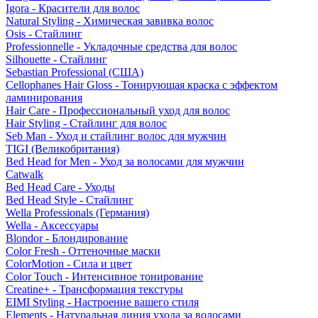
Igora - Красители для волос
Natural Styling - Химическая завивка волос
Osis - Стайлинг
Professionnelle - Укладочные средства для волос
Silhouette - Стайлинг
Sebastian Professional (США)
Cellophanes Hair Gloss - Тонирующая краска с эффектом
ламинирования
Hair Care - Профессиональный уход для волос
Hair Styling - Стайлинг для волос
Seb Man - Уход и стайлинг волос для мужчин
TIGI (Великобритания)
Bed Head for Men - Уход за волосами для мужчин
Catwalk
Bed Head Care - Уходы
Bed Head Style - Стайлинг
Wella Professionals (Германия)
Wella - Аксессуары
Blondor - Блондирование
Color Fresh - Оттеночные маски
ColorMotion - Сила и цвет
Color Touch - Интенсивное тонирование
Creatine+ - Трансформация текстуры
EIMI Styling - Настроение вашего стиля
Elements - Натуральная линия ухода за волосами