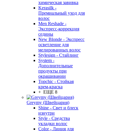
химическая завивка
Kerasilk -
Премиальный уход для
волос
Men Reshade -
Экспресс-коррекция
седины
New Blonde - Экспресс
осветление для
мелированных волос
Stylesign - Стайлинг
System -
Дополнительные
продукты при
окрашивании
Topchic - Стойкая
крем-краска
+ ЕЩЕ 8
Greymy (Швейцария)
Shine - Свет и блеск
изнутри
Style - Средства
укладки волос
Color - Линия для