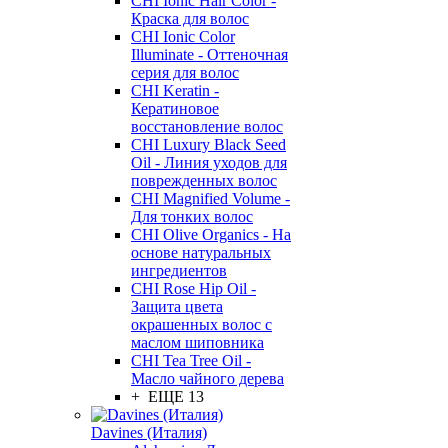
CHI Ionic Hair Color -
Краска для волос
CHI Ionic Color
Illuminate - Оттеночная
серия для волос
CHI Keratin -
Кератиновое
восстановление волос
CHI Luxury Black Seed
Oil - Линия уходов для
поврежденных волос
CHI Magnified Volume -
Для тонких волос
CHI Olive Organics - На
основе натуральных
ингредиентов
CHI Rose Hip Oil -
Защита цвета
окрашенных волос с
маслом шиповника
CHI Tea Tree Oil -
Масло чайного дерева
+ ЕЩЕ 13
Davines (Италия)