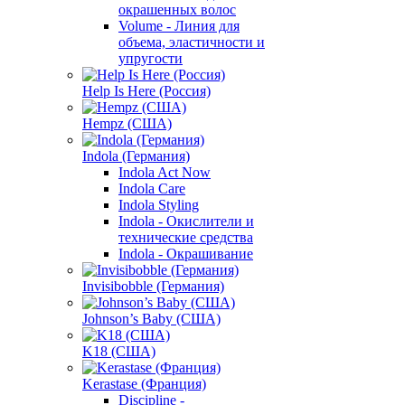
окрашенных волос
Volume - Линия для
объема, эластичности и
упругости
Help Is Here (Россия)
Hempz (США)
Indola (Германия)
Indola Act Now
Indola Care
Indola Styling
Indola - Окислители и
технические средства
Indola - Окрашивание
Invisibobble (Германия)
Johnson’s Baby (США)
K18 (США)
Kerastase (Франция)
Discipline -