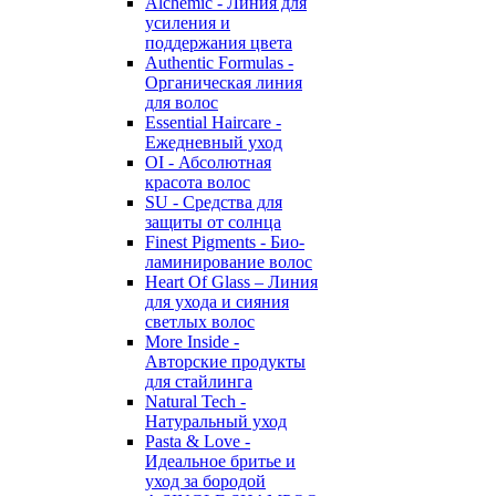
Alchemic - Линия для
усиления и
поддержания цвета
Authentic Formulas -
Органическая линия
для волос
Essential Haircare -
Eжедневный уход
OI - Абсолютная
красота волос
SU - Средства для
защиты от солнца
Finest Pigments - Био-
ламинирование волос
Heart Of Glass – Линия
для ухода и сияния
светлых волос
More Inside -
Авторские продукты
для стайлинга
Natural Tech -
Натуральный уход
Pasta & Love -
Идеальное бритье и
уход за бородой