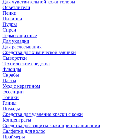
Для чувствительной кожи головы
Осветлители
Пенки
Пилинги
Пудры
Спреи
Термозащитные
Для укладки
Для расчесывания
Средства для химической завивки
Сыворотки
Технические средства
Флюиды
Скрабы
Пасты
Уход с кератином
Эссенции
Тоники
Глины
Помады
Средства для удаления краски с кожи
Концентраты
Средства для защиты кожи при окрашивании
Салфетки для волос
Праймеры