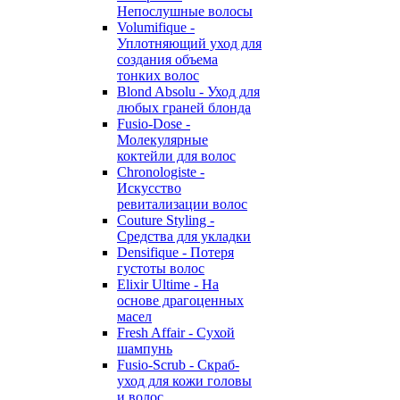
Непослушные волосы
Volumifique -
Уплотняющий уход для
создания объема
тонких волос
Blond Absolu - Уход для
любых граней блонда
Fusio-Dose -
Молекулярные
коктейли для волос
Chronologiste -
Искусство
ревитализации волос
Couture Styling -
Средства для укладки
Densifique - Потеря
густоты волос
Elixir Ultime - На
основе драгоценных
масел
Fresh Affair - Сухой
шампунь
Fusio-Scrub - Скраб-
уход для кожи головы
и волос