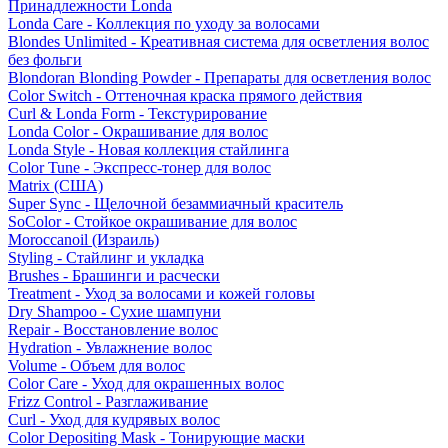
Принадлежности Londa
Londa Care - Коллекция по уходу за волосами
Blondes Unlimited - Креативная система для осветления волос
без фольги
Blondoran Blonding Powder - Препараты для осветления волос
Color Switch - Оттеночная краска прямого действия
Curl & Londa Form - Текстурирование
Londa Color - Окрашивание для волос
Londa Style - Новая коллекция стайлинга
Color Tune - Экспресс-тонер для волос
Matrix (США)
Super Sync - Щелочной безаммиачный краситель
SoColor - Стойкое окрашивание для волос
Moroccanoil (Израиль)
Styling - Стайлинг и укладка
Brushes - Брашинги и расчески
Treatment - Уход за волосами и кожей головы
Dry Shampoo - Сухие шампуни
Repair - Восстановление волос
Hydration - Увлажнение волос
Volume - Объем для волос
Color Care - Уход для окрашенных волос
Frizz Control - Разглаживание
Curl - Уход для кудрявых волос
Color Depositing Mask - Тонирующие маски