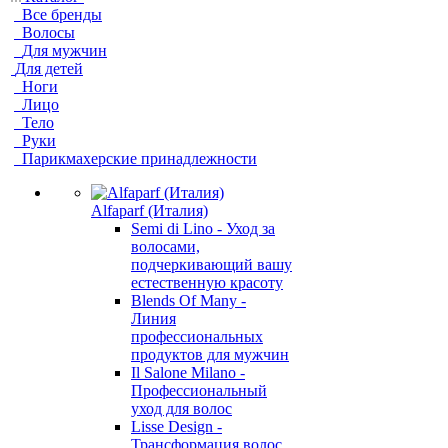
Все бренды
Волосы
Для мужчин
Для детей
Ноги
Лицо
Тело
Руки
Парикмахерские принадлежности
Alfaparf (Италия)
Semi di Lino - Уход за
волосами,
подчеркивающий вашу
естественную красоту
Blends Of Many -
Линия
профессиональных
продуктов для мужчин
Il Salone Milano -
Профессиональный
уход для волос
Lisse Design -
Трансформация волос