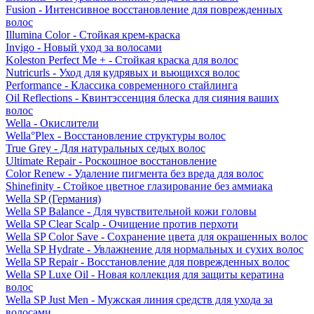
Fusion - Интенсивное восстановление для поврежденных
волос
Illumina Color - Стойкая крем-краска
Invigo - Новый уход за волосами
Koleston Perfect Me + - Стойкая краска для волос
Nutricurls - Уход для кудрявых и вьющихся волос
Performance - Классика современного стайлинга
Oil Reflections - Квинтэссенция блеска для сияния ваших
волос
Wella - Окислители
Wella°Plex - Восстановление структуры волос
True Grey - Для натуральных седых волос
Ultimate Repair - Роскошное восстановление
Color Renew - Удаление пигмента без вреда для волос
Shinefinity - Стойкое цветное глазирование без аммиака
Wella SP (Германия)
Wella SP Balance - Для чувствительной кожи головы
Wella SP Clear Scalp - Очищение против перхоти
Wella SP Color Save - Сохранение цвета для окрашенных волос
Wella SP Hydrate - Увлажнение для нормальных и сухих волос
Wella SP Repair - Восстановление для поврежденных волос
Wella SP Luxe Oil - Новая коллекция для защиты кератина
волос
Wella SP Just Men - Мужская линия средств для ухода за
волосами