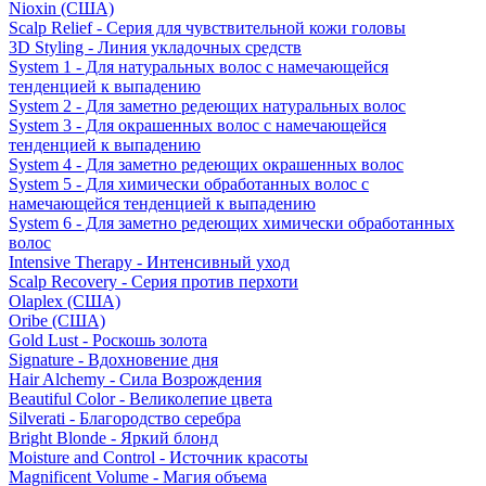
Nioxin (США)
Scalp Relief - Серия для чувствительной кожи головы
3D Styling - Линия укладочных средств
System 1 - Для натуральных волос с намечающейся
тенденцией к выпадению
System 2 - Для заметно редеющих натуральных волос
System 3 - Для окрашенных волос с намечающейся
тенденцией к выпадению
System 4 - Для заметно редеющих окрашенных волос
System 5 - Для химически обработанных волос с
намечающейся тенденцией к выпадению
System 6 - Для заметно редеющих химически обработанных
волос
Intensive Therapy - Интенсивный уход
Scalp Recovery - Серия против перхоти
Olaplex (США)
Oribe (США)
Gold Lust - Роскошь золота
Signature - Вдохновение дня
Hair Alchemy - Сила Возрождения
Beautiful Color - Великолепие цвета
Silverati - Благородство серебра
Bright Blonde - Яркий блонд
Moisture and Control - Источник красоты
Magnificent Volume - Магия объема