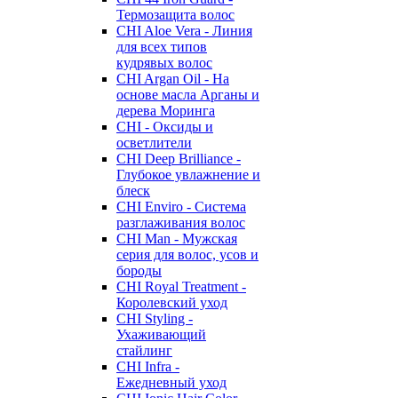
Термозащита волос
CHI Aloe Vera - Линия
для всех типов
кудрявых волос
CHI Argan Oil - На
основе масла Арганы и
дерева Моринга
CHI - Оксиды и
осветлители
CHI Deep Brilliance -
Глубокое увлажнение и
блеск
CHI Enviro - Система
разглаживания волос
CHI Man - Мужская
серия для волос, усов и
бороды
CHI Royal Treatment -
Королевский уход
CHI Styling -
Ухаживающий
стайлинг
CHI Infra -
Ежедневный уход