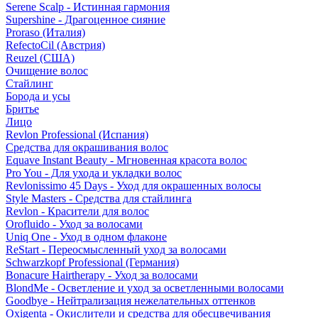
Serene Scalp - Истинная гармония
Supershine - Драгоценное сияние
Proraso (Италия)
RefectoCil (Австрия)
Reuzel (США)
Очищение волос
Стайлинг
Борода и усы
Бритье
Лицо
Revlon Professional (Испания)
Средства для окрашивания волос
Equave Instant Beauty - Мгновенная красота волос
Pro You - Для ухода и укладки волос
Revlonissimo 45 Days - Уход для окрашенных волосы
Style Masters - Средства для стайлинга
Revlon - Красители для волос
Orofluido - Уход за волосами
Uniq One - Уход в одном флаконе
ReStart - Переосмысленный уход за волосами
Schwarzkopf Professional (Германия)
Bonacure Hairtherapy - Уход за волосами
BlondMe - Осветление и уход за осветленными волосами
Goodbye - Нейтрализация нежелательных оттенков
Oxigenta - Окислители и средства для обесцвечивания