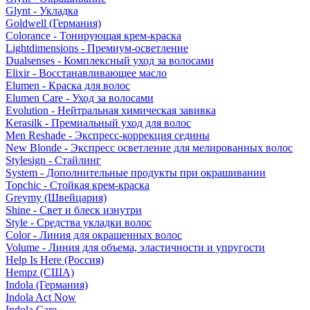
Glynt - Укладка
Goldwell (Германия)
Colorance - Тонирующая крем-краска
Lightdimensions - Премиум-осветление
Dualsenses - Комплексный уход за волосами
Elixir - Восстанавливающее масло
Elumen - Краска для волос
Elumen Care - Уход за волосами
Evolution - Нейтральная химическая завивка
Kerasilk - Премиальный уход для волос
Men Reshade - Экспресс-коррекция седины
New Blonde - Экспресс осветление для мелированных волос
Stylesign - Стайлинг
System - Дополнительные продукты при окрашивании
Topchic - Стойкая крем-краска
Greymy (Швейцария)
Shine - Свет и блеск изнутри
Style - Средства укладки волос
Color - Линия для окрашенных волос
Volume - Линия для объема, эластичности и упругости
Help Is Here (Россия)
Hempz (США)
Indola (Германия)
Indola Act Now
Indola Care