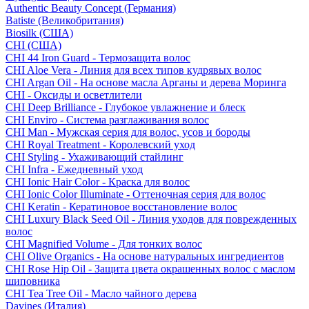
Authentic Beauty Concept (Германия)
Batiste (Великобритания)
Biosilk (США)
CHI (США)
CHI 44 Iron Guard - Термозащита волос
CHI Aloe Vera - Линия для всех типов кудрявых волос
CHI Argan Oil - На основе масла Арганы и дерева Моринга
CHI - Оксиды и осветлители
CHI Deep Brilliance - Глубокое увлажнение и блеск
CHI Enviro - Система разглаживания волос
CHI Man - Мужская серия для волос, усов и бороды
CHI Royal Treatment - Королевский уход
CHI Styling - Ухаживающий стайлинг
CHI Infra - Ежедневный уход
CHI Ionic Hair Color - Краска для волос
CHI Ionic Color Illuminate - Оттеночная серия для волос
CHI Keratin - Кератиновое восстановление волос
CHI Luxury Black Seed Oil - Линия уходов для поврежденных
волос
CHI Magnified Volume - Для тонких волос
CHI Olive Organics - На основе натуральных ингредиентов
CHI Rose Hip Oil - Защита цвета окрашенных волос с маслом
шиповника
CHI Tea Tree Oil - Масло чайного дерева
Davines (Италия)