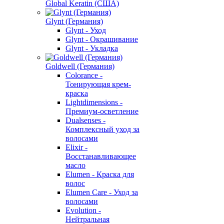
Global Keratin (США)
Glynt (Германия)
Glynt - Уход
Glynt - Окрашивание
Glynt - Укладка
Goldwell (Германия)
Colorance -
Тонирующая крем-
краска
Lightdimensions -
Премиум-осветление
Dualsenses -
Комплексный уход за
волосами
Elixir -
Восстанавливающее
масло
Elumen - Краска для
волос
Elumen Care - Уход за
волосами
Evolution -
Нейтральная