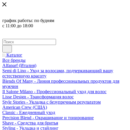
график работы:
по будням
с 11:00 до 18:00
Каталог
Все бренды
Alfaparf (Италия)
Semi di Lino - Уход за волосами, подчеркивающий вашу
естественную красоту
Blends Of Many - Линия профессиональных продуктов для
мужчин
Il Salone Milano - Профессиональный уход для волос
Lisse Design - Трансформация волос
Style Stories - Укладка с безупречным результатом
American Crew (США)
Classic - Ежедневный уход
Precision Blend - Окрашивание и тонирование
Shave - Средства для бритья
Styling - Укладка и стайлинг