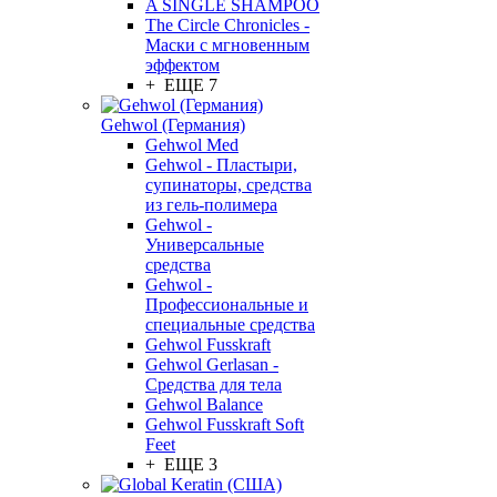
A SINGLE SHAMPOO
The Circle Chronicles -
Маски с мгновенным
эффектом
+ ЕЩЕ 7
Gehwol (Германия)
Gehwol Med
Gehwol - Пластыри,
супинаторы, средства
из гель-полимера
Gehwol -
Универсальные
средства
Gehwol -
Профессиональные и
специальные средства
Gehwol Fusskraft
Gehwol Gerlasan -
Средства для тела
Gehwol Balance
Gehwol Fusskraft Soft
Feet
+ ЕЩЕ 3