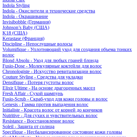
Indola Styling
Indola - Окислители и технические средства
Indola - Окрашивание
Invisibobble (Германия)
Johnson’s Baby (США)
K18 (США)
Kerastase (Франция)
Discipline - Непослушные волосы
Volumifique - Уплотняющий уход для создания объема тонких
волос
Blond Absolu - Уход для любых граней блонда
Fusio-Dose - Молекулярные коктейли для волос
Chronologiste - Искусство ревитализации волос
Couture Styling - Средства для укладки
Densifique - Потеря густоты волос
Elixir Ultime - На основе драгоценных масел
Fresh Affair - Сухой шампунь
Fusio-Scrub - Скраб-уход для кожи головы и волос
Genesis - Гамма против выпадения волос
Initialiste - Красота волос от корней до кончиков
Nutritive - Для сухих и чувствительных волос
Resistance - Восстановление волос
Soleil - Защита от солнца
Specifique - Несбалансированное состояние кожи головы