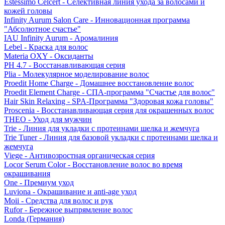
Estessimo Celcert - Селективная линия ухода за волосами и
кожей головы
Infinity Aurum Salon Care - Инновационная программа
"Абсолютное счастье"
IAU Infinity Aurum - Аромалиния
Lebel - Краска для волос
Materia OXY - Оксиданты
PH 4.7 - Восстанавливающая серия
Plia - Молекулярное моделирование волос
Proedit Home Charge - Домашнее восстановление волос
Proedit Element Charge - СПА-программа "Счастье для волос"
Hair Skin Relaxing - SPA-Программа "Здоровая кожа головы"
Proscenia - Восстанавливающая серия для окрашенных волос
THEO - Уход для мужчин
Trie - Линия для укладки с протеинами шелка и жемчуга
Trie Tuner - Линия для базовой укладки с протеинами шелка и
жемчуга
Viege - Антивозростная органическая серия
Locor Serum Color - Восстановление волос во время
окрашивания
One - Премиум уход
Luviona - Окрашивание и anti-age уход
Moii - Средства для волос и рук
Rufor - Бережное выпрямление волос
Londa (Германия)