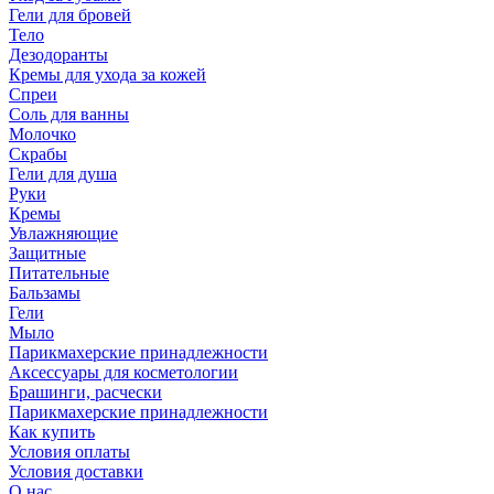
Гели для бровей
Тело
Дезодоранты
Кремы для ухода за кожей
Спреи
Соль для ванны
Молочко
Скрабы
Гели для душа
Руки
Кремы
Увлажняющие
Защитные
Питательные
Бальзамы
Гели
Мыло
Парикмахерские принадлежности
Аксессуары для косметологии
Брашинги, расчески
Парикмахерские принадлежности
Как купить
Условия оплаты
Условия доставки
О нас