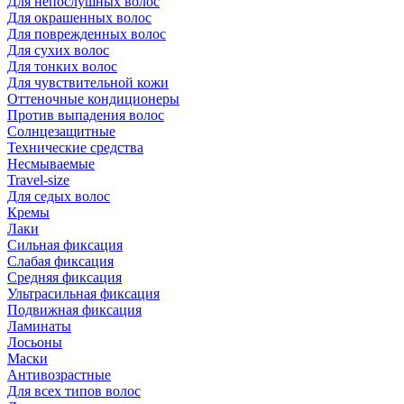
Для непослушных волос
Для окрашенных волос
Для поврежденных волос
Для сухих волос
Для тонких волос
Для чувствительной кожи
Оттеночные кондиционеры
Против выпадения волос
Солнцезащитные
Технические средства
Несмываемые
Travel-size
Для седых волос
Кремы
Лаки
Сильная фиксация
Слабая фиксация
Средняя фиксация
Ультрасильная фиксация
Подвижная фиксация
Ламинаты
Лосьоны
Маски
Антивозрастные
Для всех типов волос