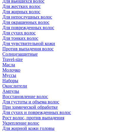
Для вьющихся волос
Для жестких волос
Для жирных волос
Для непослушных волос
Для окрашенных волос
Для поврежденных волос
Для сухих волос
Для тонких волос
Для чувствительной кожи
Против выпадения волос
Солнцезащитные
Travel-size
Масла
Молочко
Муссы
Наборы
Окислители
Ампулы
Восстановление волос
Для густоты и объема волос
При химической обработке
Для сухих и поврежденных волос
Рост волос, против выпадения
Укрепление волос
Для жирной кожи головы