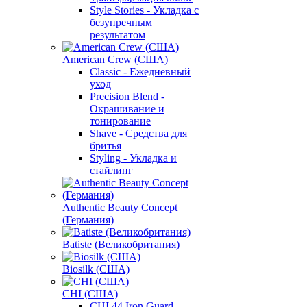
Style Stories - Укладка с
безупречным
результатом
American Crew (США)
Classic - Ежедневный
уход
Precision Blend -
Окрашивание и
тонирование
Shave - Средства для
бритья
Styling - Укладка и
стайлинг
Authentic Beauty Concept
(Германия)
Batiste (Великобритания)
Biosilk (США)
CHI (США)
CHI 44 Iron Guard -