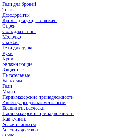
Гели для бровей
Тело
Дезодоранты
Кремы для ухода за кожей
Спреи
Соль для ванны
Молочко
Скрабы
Гели для душа
Руки
Кремы
Увлажняющие
Защитные
Питательные
Бальзамы
Гели
Мыло
Парикмахерские принадлежности
Аксессуары для косметологии
Брашинги, расчески
Парикмахерские принадлежности
Как купить
Условия оплаты
Условия доставки
О нас