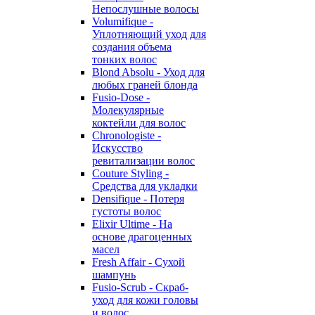
Непослушные волосы
Volumifique -
Уплотняющий уход для
создания объема
тонких волос
Blond Absolu - Уход для
любых граней блонда
Fusio-Dose -
Молекулярные
коктейли для волос
Chronologiste -
Искусство
ревитализации волос
Couture Styling -
Средства для укладки
Densifique - Потеря
густоты волос
Elixir Ultime - На
основе драгоценных
масел
Fresh Affair - Сухой
шампунь
Fusio-Scrub - Скраб-
уход для кожи головы
и волос