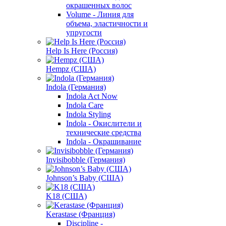
окрашенных волос
Volume - Линия для
объема, эластичности и
упругости
Help Is Here (Россия)
Hempz (США)
Indola (Германия)
Indola Act Now
Indola Care
Indola Styling
Indola - Окислители и
технические средства
Indola - Окрашивание
Invisibobble (Германия)
Johnson’s Baby (США)
K18 (США)
Kerastase (Франция)
Discipline -