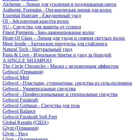
Alchemic - Линия для усиления и поддержания цвета
Authentic Formulas - Органическая линия для волос
Essential Haircare - Eжедневный уход
OI - Абсолютная красота волос
SU - Средства для защиты от солнца
Finest Pigments - Био-ламинирование волос
Heart Of Glass – Линия для ухода и сияния светлых волос
More Inside - Авторские продукты для стайлинга
Natural Tech - Натуральный уход
Pasta & Love - Идеальное бритье и уход за бородой
A SINGLE SHAMPOO
The Circle Chronicles - Маски с мгновенным эффектом
Gehwol (Германия)
Gehwol Med
Gehwol - Пластыри, супинаторы, средства из гель-полимера
Gehwol - Универсальные средства
Gehwol - Профессиональные и специальные средства
Gehwol Fusskraft
Gehwol Gerlasan - Средства для тела
Gehwol Balance
Gehwol Fusskraft Soft Feet
Global Keratin (США)
Glynt (Германия)
Glynt - Уход
Glynt - Окрашивание