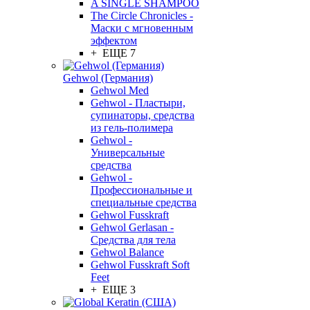
A SINGLE SHAMPOO
The Circle Chronicles -
Маски с мгновенным
эффектом
+ ЕЩЕ 7
Gehwol (Германия)
Gehwol Med
Gehwol - Пластыри,
супинаторы, средства
из гель-полимера
Gehwol -
Универсальные
средства
Gehwol -
Профессиональные и
специальные средства
Gehwol Fusskraft
Gehwol Gerlasan -
Средства для тела
Gehwol Balance
Gehwol Fusskraft Soft
Feet
+ ЕЩЕ 3