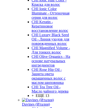
CHI Ionic Hair Color -
Краска для волос
CHI Ionic Color
Illuminate - Оттеночная
серия для волос
CHI Keratin -
Кератиновое
восстановление волос
CHI Luxury Black Seed
Oil - Линия уходов для
поврежденных волос
CHI Magnified Volume -
Для тонких волос
CHI Olive Organics - На
основе натуральных
ингредиентов
CHI Rose Hip Oil -
Защита цвета
окрашенных волос с
маслом шиповника
CHI Tea Tree Oil -
Масло чайного дерева
+ ЕЩЕ 13
Davines (Италия)