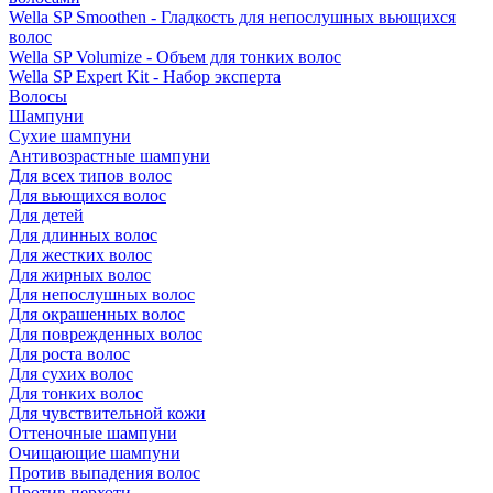
Wella SP Smoothen - Гладкость для непослушных вьющихся
волос
Wella SP Volumize - Объем для тонких волос
Wella SP Expert Kit - Набор эксперта
Волосы
Шампуни
Сухие шампуни
Антивозрастные шампуни
Для всех типов волос
Для вьющихся волос
Для детей
Для длинных волос
Для жестких волос
Для жирных волос
Для непослушных волос
Для окрашенных волос
Для поврежденных волос
Для роста волос
Для сухих волос
Для тонких волос
Для чувствительной кожи
Оттеночные шампуни
Очищающие шампуни
Против выпадения волос
Против перхоти