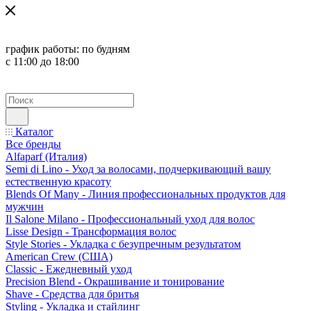
график работы:
по будням
с 11:00 до 18:00
Каталог
Все бренды
Alfaparf (Италия)
Semi di Lino - Уход за волосами, подчеркивающий вашу
естественную красоту
Blends Of Many - Линия профессиональных продуктов для
мужчин
Il Salone Milano - Профессиональный уход для волос
Lisse Design - Трансформация волос
Style Stories - Укладка с безупречным результатом
American Crew (США)
Classic - Ежедневный уход
Precision Blend - Окрашивание и тонирование
Shave - Средства для бритья
Styling - Укладка и стайлинг