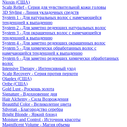
Nioxin (США)
Scalp Relief - Серия для чувствительной кожи головы
3D Styling - Линия укладочных средств
System 1 - Для натуральных волос с намечающейся
тенденцией к выпадению
System 2 - Для заметно редеющих натуральных волос
System 3 - Для окрашенных волос с намечающейся
тенденцией к выпадению
System 4 - Для заметно редеющих окрашенных волос
System 5 - Для химически обработанных волос с
намечающейся тенденцией к выпадению
System 6 - Для заметно редеющих химически обработанных
волос
Intensive Therapy - Интенсивный уход
Scalp Recovery - Серия против перхоти
Olaplex (США)
Oribe (США)
Gold Lust - Роскошь золота
Signature - Вдохновение дня
Hair Alchemy - Сила Возрождения
Beautiful Color - Великолепие цвета
Silverati - Благородство серебра
Bright Blonde - Яркий блонд
Moisture and Control - Источник красоты
Magnificent Volume - Магия объема