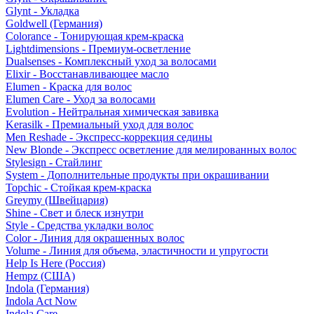
Glynt - Укладка
Goldwell (Германия)
Colorance - Тонирующая крем-краска
Lightdimensions - Премиум-осветление
Dualsenses - Комплексный уход за волосами
Elixir - Восстанавливающее масло
Elumen - Краска для волос
Elumen Care - Уход за волосами
Evolution - Нейтральная химическая завивка
Kerasilk - Премиальный уход для волос
Men Reshade - Экспресс-коррекция седины
New Blonde - Экспресс осветление для мелированных волос
Stylesign - Стайлинг
System - Дополнительные продукты при окрашивании
Topchic - Стойкая крем-краска
Greymy (Швейцария)
Shine - Свет и блеск изнутри
Style - Средства укладки волос
Color - Линия для окрашенных волос
Volume - Линия для объема, эластичности и упругости
Help Is Here (Россия)
Hempz (США)
Indola (Германия)
Indola Act Now
Indola Care