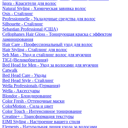
Igora - Красители для волос
Natural Styling - Химическая завивка волос
Osis - Стайлинг
Professionnelle - Укладочные средства для волос
Silhouette - Стайлинг
Sebastian Professional (США)
Cellophanes Hair Gloss - Тонирующая краска с эффектом
ламинирования
Hair Care - Профессиональный уход для волос
Hair Styling - Стайлинг для волос
Seb Man - Уход и стайлинг волос для мужчин
TIGI (Великобритания)
Bed Head for Men - Уход за волосами для мужчин
Catwalk
Bed Head Care - Уходы
Bed Head Style - Стайлинг
Wella Professionals (Германия)
Wella - Аксессуары
Blondor - Блондирование
Color Fresh - Оттеночные маски
ColorMotion - Сила и цвет
Color Touch - Интенсивное тонирование
Creatine+ - Трансформация текстуры
EIMI Styling - Настроение вашего стиля
Elements - Натуральная линия ухода за волосами