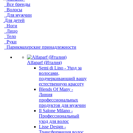
Все бренды
Волосы
Для мужчин
Для детей
Ноги
Лицо
Тело
Руки
Парикмахерские принадлежности
Alfaparf (Италия)
Semi di Lino - Уход за
волосами,
подчеркивающий вашу
естественную красоту
Blends Of Many -
Линия
профессиональных
продуктов для мужчин
Il Salone Milano -
Профессиональный
уход для волос
Lisse Design -
Трансформация волос