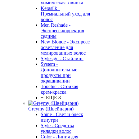
химическая завивка
Kerasilk -
Премиальный уход для
волос
Men Reshade -
Экспресс-коррекция
седины
New Blonde - Экспресс
осветление для
мелированных волос
Stylesign - Стайлинг
System -
Дополнительные
продукты при
окрашивании
Topchic - Стойкая
крем-краска
+ ЕЩЕ 8
Greymy (Швейцария)
Shine - Свет и блеск
изнутри
Style - Средства
укладки волос
Color - Линия для