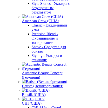
Style Stories - Укладка с
безупречным
результатом
American Crew (США)
Classic - Ежедневный
уход
Precision Blend -
Окрашивание и
тонирование
Shave - Средства для
бритья
Styling - Укладка и
стайлинг
Authentic Beauty Concept
(Германия)
Batiste (Великобритания)
Biosilk (США)
CHI (США)
CHI 44 Iron Guard -