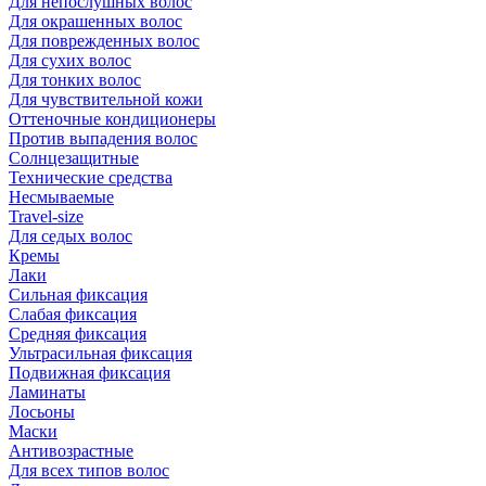
Для непослушных волос
Для окрашенных волос
Для поврежденных волос
Для сухих волос
Для тонких волос
Для чувствительной кожи
Оттеночные кондиционеры
Против выпадения волос
Солнцезащитные
Технические средства
Несмываемые
Travel-size
Для седых волос
Кремы
Лаки
Сильная фиксация
Слабая фиксация
Средняя фиксация
Ультрасильная фиксация
Подвижная фиксация
Ламинаты
Лосьоны
Маски
Антивозрастные
Для всех типов волос