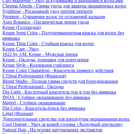
Curl Manifesto - Уход за кудрявыми и вьющимися волосами
Chroma Absolu - Гамма ухода для защиты окрашенных волос
Symbiose - Роскошный уход против перхоти
Premiere - Очищение волос от отложений кальция
Aura Botanica - Органическая линия ухода
Keune (Голландия)
Keune Semi Color - Полуперманентная краска для волос без
аммиака
Keune Tinta Color - Стойкая краска для волос
Keune Care - Уход
1922 by J.M. Keune - Мужская линия
Keune - Оксиды, порошки для осветления
Keune Style - Коллекция стайлинга
Keune Color Chameleon - Красители прямого действия
L'Oreal Professionnel (Франция)
Blond Studio - Полная гамма средств для блондирования
L'Oreal Professionnel - Оксиды
Dia Light - Кислотный краситель тон в тон без аммиака
INOA - Стойкое окрашивание без аммиака
Majirel - Стойкое окрашивание
Dia Color - Краситель-блеск без аммиака
Lebel (Япония)
Дополнительные средства для процедуры окрашивания волос
Cool Orange - Уход за кожей головы «Холодный апельсин»
Natural Hair - На основе натуральных экстрактов