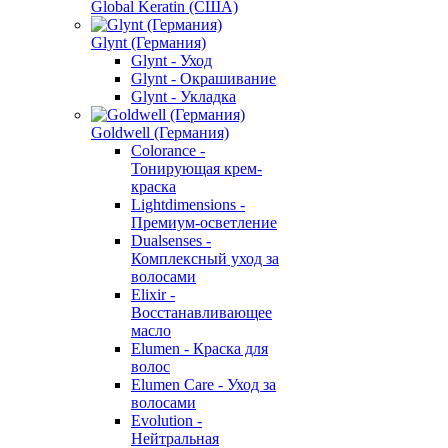
Global Keratin (США)
Glynt (Германия)
Glynt - Уход
Glynt - Окрашивание
Glynt - Укладка
Goldwell (Германия)
Colorance -
Тонирующая крем-
краска
Lightdimensions -
Премиум-осветление
Dualsenses -
Комплексный уход за
волосами
Elixir -
Восстанавливающее
масло
Elumen - Краска для
волос
Elumen Care - Уход за
волосами
Evolution -
Нейтральная