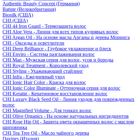
Authentic Beauty Concept (Германия)
Batiste (Великобритания)
Biosilk (США)
CHI (США)
CHI 44 Iron Guard - Термозащита волос
CHI Aloe Vera - Линия для всех типов кудрявых волос
CHI Argan Oil - На основе масла Арганы и дерева Моринга
CHI - Оксиды и осветлители
CHI Deep Brilliance - Глубокое увлажнение и блеск
CHI Enviro - Система разглаживания волос
CHI Man - Мужская серия для волос, усов и бороды
CHI Royal Treatment - Королевский уход
CHI Styling - Ухаживающий стайлинг
CHI Infra - Ежедневный уход
CHI Ionic Hair Color - Краска для волос
CHI Ionic Color Illuminate - Оттеночная серия для волос
CHI Keratin - Кератиновое восстановление волос
CHI Luxury Black Seed Oil - Линия уходов для поврежденных
волос
CHI Magnified Volume - Для тонких волос
CHI Olive Organics - На основе натуральных ингредиентов
CHI Rose Hip Oil - Защита цвета окрашенных волос с маслом
шиповника
CHI Tea Tree Oil - Масло чайного дерева
Davines (Италия)