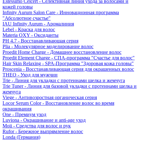
Estessimo Celcert - Селективная линия ухода за волосами и
кожей головы
Infinity Aurum Salon Care - Инновационная программа
"Абсолютное счастье"
IAU Infinity Aurum - Аромалиния
Lebel - Краска для волос
Materia OXY - Оксиданты
PH 4.7 - Восстанавливающая серия
Plia - Молекулярное моделирование волос
Proedit Home Charge - Домашнее восстановление волос
Proedit Element Charge - СПА-программа "Счастье для волос"
Hair Skin Relaxing - SPA-Программа "Здоровая кожа головы"
Proscenia - Восстанавливающая серия для окрашенных волос
THEO - Уход для мужчин
Trie - Линия для укладки с протеинами шелка и жемчуга
Trie Tuner - Линия для базовой укладки с протеинами шелка и
жемчуга
Viege - Антивозростная органическая серия
Locor Serum Color - Восстановление волос во время
окрашивания
One - Премиум уход
Luviona - Окрашивание и anti-age уход
Moii - Средства для волос и рук
Rufor - Бережное выпрямление волос
Londa (Германия)