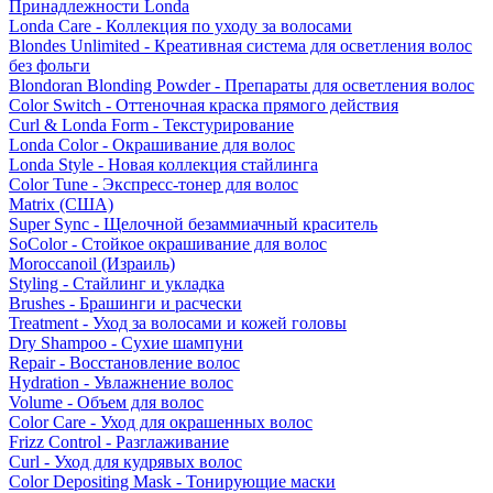
Принадлежности Londa
Londa Care - Коллекция по уходу за волосами
Blondes Unlimited - Креативная система для осветления волос
без фольги
Blondoran Blonding Powder - Препараты для осветления волос
Color Switch - Оттеночная краска прямого действия
Curl & Londa Form - Текстурирование
Londa Color - Окрашивание для волос
Londa Style - Новая коллекция стайлинга
Color Tune - Экспресс-тонер для волос
Matrix (США)
Super Sync - Щелочной безаммиачный краситель
SoColor - Стойкое окрашивание для волос
Moroccanoil (Израиль)
Styling - Стайлинг и укладка
Brushes - Брашинги и расчески
Treatment - Уход за волосами и кожей головы
Dry Shampoo - Сухие шампуни
Repair - Восстановление волос
Hydration - Увлажнение волос
Volume - Объем для волос
Color Care - Уход для окрашенных волос
Frizz Control - Разглаживание
Curl - Уход для кудрявых волос
Color Depositing Mask - Тонирующие маски