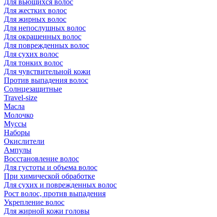
Для вьющихся волос
Для жестких волос
Для жирных волос
Для непослушных волос
Для окрашенных волос
Для поврежденных волос
Для сухих волос
Для тонких волос
Для чувствительной кожи
Против выпадения волос
Солнцезащитные
Travel-size
Масла
Молочко
Муссы
Наборы
Окислители
Ампулы
Восстановление волос
Для густоты и объема волос
При химической обработке
Для сухих и поврежденных волос
Рост волос, против выпадения
Укрепление волос
Для жирной кожи головы