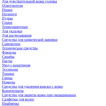
Для чувствительной кожи головы
Осветлители
Пенки
Пилинги
Пудры
Спреи
Термозащитные
Для укладки
Для расчесывания
Средства для химической завивки
Сыворотки
Технические средства
Флюиды
Скрабы
Пасты
Уход с кератином
Эссенции
Тоники
Глины
Помады
Средства для удаления краски с кожи
Концентраты
Средства для защиты кожи при окрашивании
Салфетки для волос
Праймеры