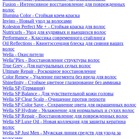
Fusion - Интенсивное восстановление для поврежденных
волос
Illumina Color - Стойкая крем-краска
Invigo - Новый уход за волосами
Koleston Perfect Me + - Стойкая краска для волос
Nutricurls - Уход для кудрявых и вьющихся волос
Performance - Классика современного стайлинга
Oil Reflections - Квинтэссенция блеска для сияния ваших
волос
Wella - Окислители
Wella°Plex - Восстановление структуры волос
True Grey - Для натуральных седых волос
Ultimate Repair - Роскошное восстановление
Color Renew - Удаление пигмента без вреда для волос
Shinefinity - Стойкое цветное глазирование без аммиака
Wella SP (Германия)
Wella SP Balance - Для чувствительной кожи головы
Wella SP Clear Scalp - Очищение против перхоти
Wella SP Color Save - Сохранение цвета для окрашенных волос
Wella SP Hydrate - Увлажнение для нормальных и сухих волос
Wella SP Repair - Восстановление для поврежденных волос
Wella SP Luxe Oil - Новая коллекция для защиты кератина
волос
Wella SP Just Men - Мужская линия средств для ухода за
волосами