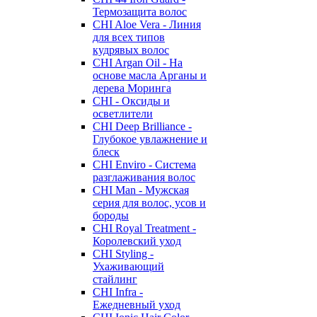
Термозащита волос
CHI Aloe Vera - Линия
для всех типов
кудрявых волос
CHI Argan Oil - На
основе масла Арганы и
дерева Моринга
CHI - Оксиды и
осветлители
CHI Deep Brilliance -
Глубокое увлажнение и
блеск
CHI Enviro - Система
разглаживания волос
CHI Man - Мужская
серия для волос, усов и
бороды
CHI Royal Treatment -
Королевский уход
CHI Styling -
Ухаживающий
стайлинг
CHI Infra -
Ежедневный уход