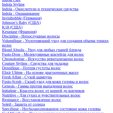
Indola Styling
Indola - Окислители и технические средства
Indola - Окрашивание
Invisibobble (Германия)
Johnson’s Baby (США)
K18 (США)
Kerastase (Франция)
Discipline - Непослушные волосы
Volumifique - Уплотняющий уход для создания объема тонких
волос
Blond Absolu - Уход для любых граней блонда
Fusio-Dose - Молекулярные коктейли для волос
Chronologiste - Искусство ревитализации волос
Couture Styling - Средства для укладки
Densifique - Потеря густоты волос
Elixir Ultime - На основе драгоценных масел
Fresh Affair - Сухой шампунь
Fusio-Scrub - Скраб-уход для кожи головы и волос
Genesis - Гамма против выпадения волос
Initialiste - Красота волос от корней до кончиков
Nutritive - Для сухих и чувствительных волос
Resistance - Восстановление волос
Soleil - Защита от солнца
Specifique - Несбалансированное состояние кожи головы