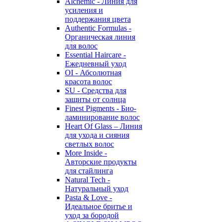
Alchemic - Линия для
усиления и
поддержания цвета
Authentic Formulas -
Органическая линия
для волос
Essential Haircare -
Eжедневный уход
OI - Абсолютная
красота волос
SU - Средства для
защиты от солнца
Finest Pigments - Био-
ламинирование волос
Heart Of Glass – Линия
для ухода и сияния
светлых волос
More Inside -
Авторские продукты
для стайлинга
Natural Tech -
Натуральный уход
Pasta & Love -
Идеальное бритье и
уход за бородой