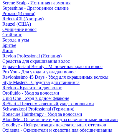
Serene Scalp - Истинная гармония
Supershine - Драгоценное сияние
Proraso (Италия)
RefectoCil (Австрия)
Reuzel (США)
Очищение волос
Стайлинг
Борода и усы
Бритье
Лицо
Revlon Professional (Испания)
Средства для окрашивания волос
Equave Instant Beauty - Мгновенная красота волос
Pro You - Для ухода и укладки волос
Revlonissimo 45 Days - Уход для окрашенных волосы
Style Masters - Средства для стайлинга
Revlon - Красители для волос
Orofluido - Уход за волосами
Uniq One - Уход в одном флаконе
ReStart - Переосмысленный уход за волосами
Schwarzkopf Professional (Германия)
Bonacure Hairtherapy - Уход за волосами
BlondMe - Осветление и уход за осветленными волосами
Goodbye - Нейтрализация нежелательных оттенков
Oxigenta - Окислители и средства для обесцвечивания