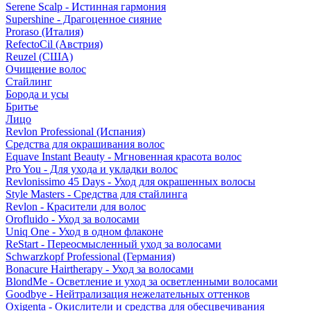
Serene Scalp - Истинная гармония
Supershine - Драгоценное сияние
Proraso (Италия)
RefectoCil (Австрия)
Reuzel (США)
Очищение волос
Стайлинг
Борода и усы
Бритье
Лицо
Revlon Professional (Испания)
Средства для окрашивания волос
Equave Instant Beauty - Мгновенная красота волос
Pro You - Для ухода и укладки волос
Revlonissimo 45 Days - Уход для окрашенных волосы
Style Masters - Средства для стайлинга
Revlon - Красители для волос
Orofluido - Уход за волосами
Uniq One - Уход в одном флаконе
ReStart - Переосмысленный уход за волосами
Schwarzkopf Professional (Германия)
Bonacure Hairtherapy - Уход за волосами
BlondMe - Осветление и уход за осветленными волосами
Goodbye - Нейтрализация нежелательных оттенков
Oxigenta - Окислители и средства для обесцвечивания