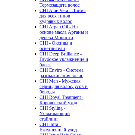
Термозащита волос
CHI Aloe Vera - Линия
для всех типов
кудрявых волос
CHI Argan Oil - На
основе масла Арганы и
дерева Моринга
CHI - Оксиды и
осветлители
CHI Deep Brilliance -
Глубокое увлажнение и
блеск
CHI Enviro - Система
разглаживания волос
CHI Man - Мужская
серия для волос, усов и
бороды
CHI Royal Treatment -
Королевский уход
CHI Styling -
Ухаживающий
стайлинг
CHI Infra -
Ежедневный уход