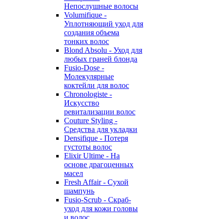
Непослушные волосы
Volumifique -
Уплотняющий уход для
создания объема
тонких волос
Blond Absolu - Уход для
любых граней блонда
Fusio-Dose -
Молекулярные
коктейли для волос
Chronologiste -
Искусство
ревитализации волос
Couture Styling -
Средства для укладки
Densifique - Потеря
густоты волос
Elixir Ultime - На
основе драгоценных
масел
Fresh Affair - Сухой
шампунь
Fusio-Scrub - Скраб-
уход для кожи головы
и волос