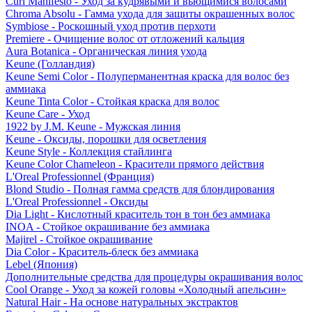
Curl Manifesto - Уход за кудрявыми и вьющимися волосами
Chroma Absolu - Гамма ухода для защиты окрашенных волос
Symbiose - Роскошный уход против перхоти
Premiere - Очищение волос от отложений кальция
Aura Botanica - Органическая линия ухода
Keune (Голландия)
Keune Semi Color - Полуперманентная краска для волос без
аммиака
Keune Tinta Color - Стойкая краска для волос
Keune Care - Уход
1922 by J.M. Keune - Мужская линия
Keune - Оксиды, порошки для осветления
Keune Style - Коллекция стайлинга
Keune Color Chameleon - Красители прямого действия
L'Oreal Professionnel (Франция)
Blond Studio - Полная гамма средств для блондирования
L'Oreal Professionnel - Оксиды
Dia Light - Кислотный краситель тон в тон без аммиака
INOA - Стойкое окрашивание без аммиака
Majirel - Стойкое окрашивание
Dia Color - Краситель-блеск без аммиака
Lebel (Япония)
Дополнительные средства для процедуры окрашивания волос
Cool Orange - Уход за кожей головы «Холодный апельсин»
Natural Hair - На основе натуральных экстрактов