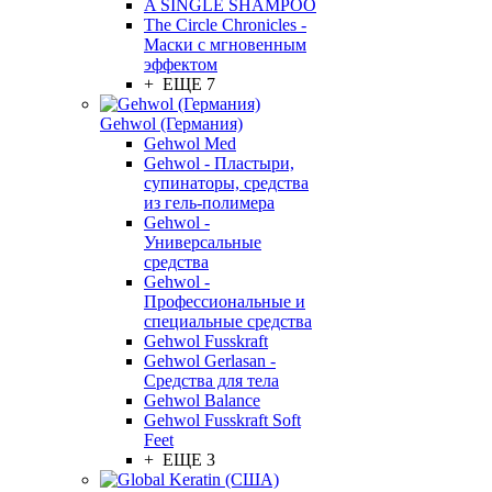
A SINGLE SHAMPOO
The Circle Chronicles -
Маски с мгновенным
эффектом
+ ЕЩЕ 7
Gehwol (Германия)
Gehwol Med
Gehwol - Пластыри,
супинаторы, средства
из гель-полимера
Gehwol -
Универсальные
средства
Gehwol -
Профессиональные и
специальные средства
Gehwol Fusskraft
Gehwol Gerlasan -
Средства для тела
Gehwol Balance
Gehwol Fusskraft Soft
Feet
+ ЕЩЕ 3