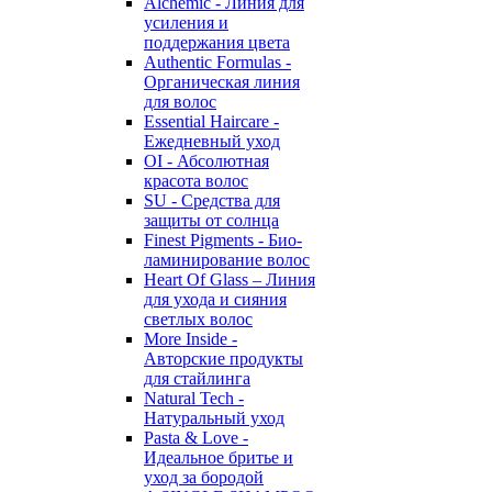
Alchemic - Линия для
усиления и
поддержания цвета
Authentic Formulas -
Органическая линия
для волос
Essential Haircare -
Eжедневный уход
OI - Абсолютная
красота волос
SU - Средства для
защиты от солнца
Finest Pigments - Био-
ламинирование волос
Heart Of Glass – Линия
для ухода и сияния
светлых волос
More Inside -
Авторские продукты
для стайлинга
Natural Tech -
Натуральный уход
Pasta & Love -
Идеальное бритье и
уход за бородой