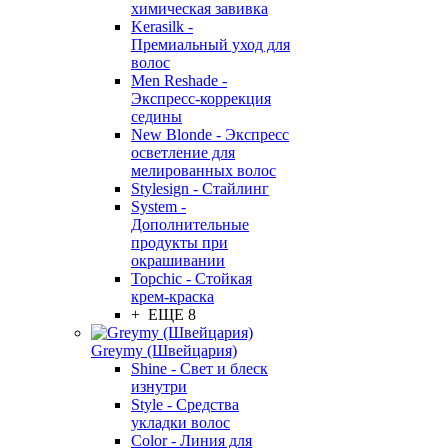
химическая завивка
Kerasilk -
Премиальный уход для
волос
Men Reshade -
Экспресс-коррекция
седины
New Blonde - Экспресс
осветление для
мелированных волос
Stylesign - Стайлинг
System -
Дополнительные
продукты при
окрашивании
Topchic - Стойкая
крем-краска
+ ЕЩЕ 8
Greymy (Швейцария)
Shine - Свет и блеск
изнутри
Style - Средства
укладки волос
Color - Линия для