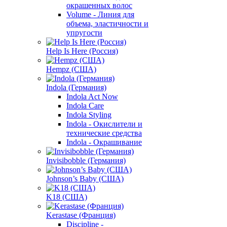
окрашенных волос
Volume - Линия для
объема, эластичности и
упругости
Help Is Here (Россия)
Hempz (США)
Indola (Германия)
Indola Act Now
Indola Care
Indola Styling
Indola - Окислители и
технические средства
Indola - Окрашивание
Invisibobble (Германия)
Johnson’s Baby (США)
K18 (США)
Kerastase (Франция)
Discipline -