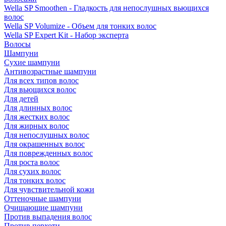
Wella SP Smoothen - Гладкость для непослушных вьющихся
волос
Wella SP Volumize - Объем для тонких волос
Wella SP Expert Kit - Набор эксперта
Волосы
Шампуни
Сухие шампуни
Антивозрастные шампуни
Для всех типов волос
Для вьющихся волос
Для детей
Для длинных волос
Для жестких волос
Для жирных волос
Для непослушных волос
Для окрашенных волос
Для поврежденных волос
Для роста волос
Для сухих волос
Для тонких волос
Для чувствительной кожи
Оттеночные шампуни
Очищающие шампуни
Против выпадения волос
Против перхоти