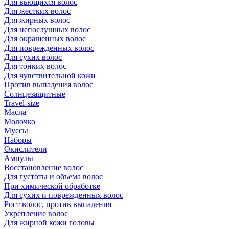
Для вьющихся волос
Для жестких волос
Для жирных волос
Для непослушных волос
Для окрашенных волос
Для поврежденных волос
Для сухих волос
Для тонких волос
Для чувствительной кожи
Против выпадения волос
Солнцезащитные
Travel-size
Масла
Молочко
Муссы
Наборы
Окислители
Ампулы
Восстановление волос
Для густоты и объема волос
При химической обработке
Для сухих и поврежденных волос
Рост волос, против выпадения
Укрепление волос
Для жирной кожи головы