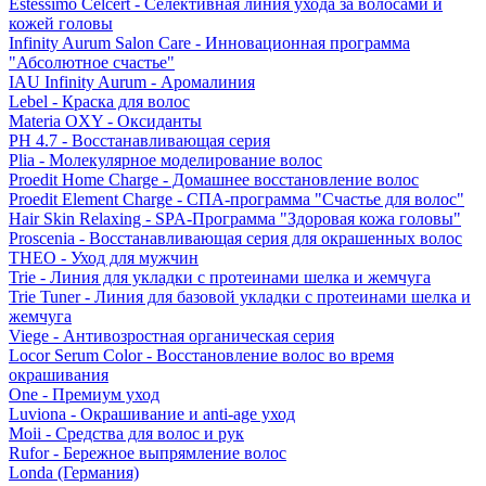
Estessimo Celcert - Селективная линия ухода за волосами и
кожей головы
Infinity Aurum Salon Care - Инновационная программа
"Абсолютное счастье"
IAU Infinity Aurum - Аромалиния
Lebel - Краска для волос
Materia OXY - Оксиданты
PH 4.7 - Восстанавливающая серия
Plia - Молекулярное моделирование волос
Proedit Home Charge - Домашнее восстановление волос
Proedit Element Charge - СПА-программа "Счастье для волос"
Hair Skin Relaxing - SPA-Программа "Здоровая кожа головы"
Proscenia - Восстанавливающая серия для окрашенных волос
THEO - Уход для мужчин
Trie - Линия для укладки с протеинами шелка и жемчуга
Trie Tuner - Линия для базовой укладки с протеинами шелка и
жемчуга
Viege - Антивозростная органическая серия
Locor Serum Color - Восстановление волос во время
окрашивания
One - Премиум уход
Luviona - Окрашивание и anti-age уход
Moii - Средства для волос и рук
Rufor - Бережное выпрямление волос
Londa (Германия)