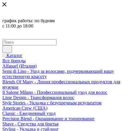
график работы:
по будням
с 11:00 до 18:00
Каталог
Все бренды
Alfaparf (Италия)
Semi di Lino - Уход за волосами, подчеркивающий вашу
естественную красоту
Blends Of Many - Линия профессиональных продуктов для
мужчин
Il Salone Milano - Профессиональный уход для волос
Lisse Design - Трансформация волос
Style Stories - Укладка с безупречным результатом
American Crew (США)
Classic - Ежедневный уход
Precision Blend - Окрашивание и тонирование
Shave - Средства для бритья
Styling - Укладка и стайлинг