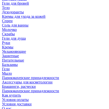
Гели для бровей
Тело
Дезодоранты
Кремы для ухода за кожей
Спреи
Соль для ванны
Молочко
Скрабы
Гели для душа
Руки
Кремы
Увлажняющие
Защитные
Питательные
Бальзамы
Гели
Мыло
Парикмахерские принадлежности
Аксессуары для косметологии
Брашинги, расчески
Парикмахерские принадлежности
Как купить
Условия оплаты
Условия доставки
О нас