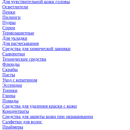
Для чувствительной кожи головы
Осветлители
Пенки
Пилинги
Пудры
Спреи
Термозащитные
Для укладки
Для расчесывания
Средства для химической завивки
Сыворотки
Технические средства
Флюиды
Скрабы
Пасты
Уход с кератином
Эссенции
Тоники
Глины
Помады
Средства для удаления краски с кожи
Концентраты
Средства для защиты кожи при окрашивании
Салфетки для волос
Праймеры