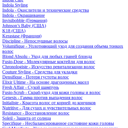
Indola Styling
Indola - Окислители и технические средства
Indola - Окрашивание
Invisibobble (Германия)
Johnson’s Baby (США)
K18 (США)
Kerastase (Франция)
Discipline - Непослушные волосы
Volumifique - Уплотняющий уход для создания объема тонких
волос
Blond Absolu - Уход для любых граней блонда
Fusio-Dose - Молекулярные коктейли для волос
Chronologiste - Искусство ревитализации волос
Couture Styling - Средства для укладки
Densifique - Потеря густоты волос
Elixir Ultime - На основе драгоценных масел
Fresh Affair - Сухой шампунь
Fusio-Scrub - Скраб-уход для кожи головы и волос
Genesis - Гамма против выпадения волос
Initialiste - Красота волос от корней до кончиков
Nutritive - Для сухих и чувствительных волос
Resistance - Восстановление волос
Soleil - Защита от солнца
Specifique - Несбалансированное состояние кожи головы