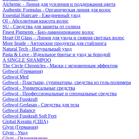
Alchemic - Линия для усиления и поддержания цвета
Authentic Formulas - Органическая линия для волос
Essential Haircare - Eжедневный уход
OI - Абсолютная красота волос
SU - Средства для защиты от солнца
Finest Pigments - Био-ламинирование волос
Heart Of Glass – Линия для ухода и сияния светлых волос
More Inside - Авторские продукты для стайлинга
Natural Tech - Натуральный уход
Pasta & Love - Идеальное бритье и уход за бородой
A SINGLE SHAMPOO
The Circle Chronicles - Маски с мгновенным эффектом
Gehwol (Германия)
Gehwol Med
Gehwol - Пластыри, супинаторы, средства из гель-полимера
Gehwol - Универсальные средства
Gehwol - Профессиональные и специальные средства
Gehwol Fusskraft
Gehwol Gerlasan - Средства для тела
Gehwol Balance
Gehwol Fusskraft Soft Feet
Global Keratin (США)
Glynt (Германия)
Glynt - Уход
Glynt - Окрашивание