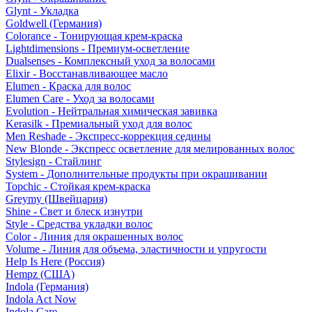
Glynt - Укладка
Goldwell (Германия)
Colorance - Тонирующая крем-краска
Lightdimensions - Премиум-осветление
Dualsenses - Комплексный уход за волосами
Elixir - Восстанавливающее масло
Elumen - Краска для волос
Elumen Care - Уход за волосами
Evolution - Нейтральная химическая завивка
Kerasilk - Премиальный уход для волос
Men Reshade - Экспресс-коррекция седины
New Blonde - Экспресс осветление для мелированных волос
Stylesign - Стайлинг
System - Дополнительные продукты при окрашивании
Topchic - Стойкая крем-краска
Greymy (Швейцария)
Shine - Свет и блеск изнутри
Style - Средства укладки волос
Color - Линия для окрашенных волос
Volume - Линия для объема, эластичности и упругости
Help Is Here (Россия)
Hempz (США)
Indola (Германия)
Indola Act Now
Indola Care