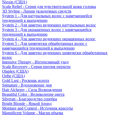
Nioxin (США)
Scalp Relief - Серия для чувствительной кожи головы
3D Styling - Линия укладочных средств
System 1 - Для натуральных волос с намечающейся
тенденцией к выпадению
System 2 - Для заметно редеющих натуральных волос
System 3 - Для окрашенных волос с намечающейся
тенденцией к выпадению
System 4 - Для заметно редеющих окрашенных волос
System 5 - Для химически обработанных волос с
намечающейся тенденцией к выпадению
System 6 - Для заметно редеющих химически обработанных
волос
Intensive Therapy - Интенсивный уход
Scalp Recovery - Серия против перхоти
Olaplex (США)
Oribe (США)
Gold Lust - Роскошь золота
Signature - Вдохновение дня
Hair Alchemy - Сила Возрождения
Beautiful Color - Великолепие цвета
Silverati - Благородство серебра
Bright Blonde - Яркий блонд
Moisture and Control - Источник красоты
Magnificent Volume - Магия объема