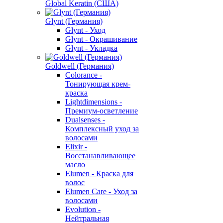
Global Keratin (США)
Glynt (Германия)
Glynt - Уход
Glynt - Окрашивание
Glynt - Укладка
Goldwell (Германия)
Colorance -
Тонирующая крем-
краска
Lightdimensions -
Премиум-осветление
Dualsenses -
Комплексный уход за
волосами
Elixir -
Восстанавливающее
масло
Elumen - Краска для
волос
Elumen Care - Уход за
волосами
Evolution -
Нейтральная