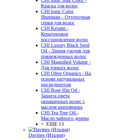
CHI Ionic Hair Color -
Краска для волос
CHI Ionic Color
Illuminate - Оттеночная
серия для волос
CHI Keratin -
Кератиновое
восстановление волос
CHI Luxury Black Seed
Oil - Линия уходов для
поврежденных волос
CHI Magnified Volume -
Для тонких волос
CHI Olive Organics - На
основе натуральных
ингредиентов
CHI Rose Hip Oil -
Защита цвета
окрашенных волос с
маслом шиповника
CHI Tea Tree Oil -
Масло чайного дерева
+ ЕЩЕ 13
Davines (Италия)