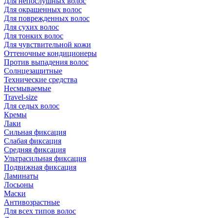
Для непослушных волос
Для окрашенных волос
Для поврежденных волос
Для сухих волос
Для тонких волос
Для чувствительной кожи
Оттеночные кондиционеры
Против выпадения волос
Солнцезащитные
Технические средства
Несмываемые
Travel-size
Для седых волос
Кремы
Лаки
Сильная фиксация
Слабая фиксация
Средняя фиксация
Ультрасильная фиксация
Подвижная фиксация
Ламинаты
Лосьоны
Маски
Антивозрастные
Для всех типов волос