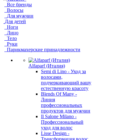
Все бренды
Волосы
Для мужчин
Для детей
Ноги
Лицо
Тело
Руки
Парикмахерские принадлежности
Alfaparf (Италия)
Semi di Lino - Уход за
волосами,
подчеркивающий вашу
естественную красоту
Blends Of Many -
Линия
профессиональных
продуктов для мужчин
Il Salone Milano -
Профессиональный
уход для волос
Lisse Design -
Трансформация волос