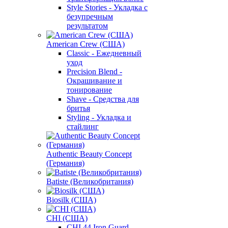
Style Stories - Укладка с
безупречным
результатом
American Crew (США)
Classic - Ежедневный
уход
Precision Blend -
Окрашивание и
тонирование
Shave - Средства для
бритья
Styling - Укладка и
стайлинг
Authentic Beauty Concept
(Германия)
Batiste (Великобритания)
Biosilk (США)
CHI (США)
CHI 44 Iron Guard -