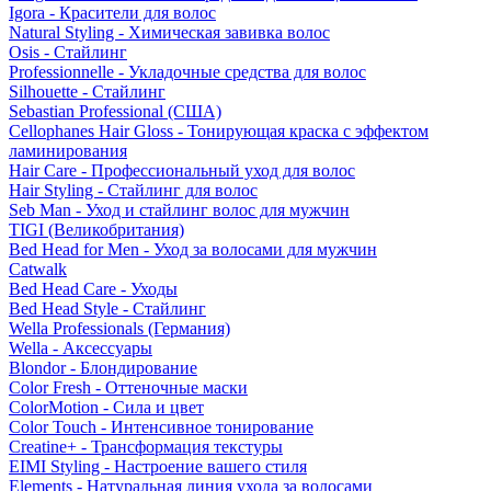
Igora - Красители для волос
Natural Styling - Химическая завивка волос
Osis - Стайлинг
Professionnelle - Укладочные средства для волос
Silhouette - Стайлинг
Sebastian Professional (США)
Cellophanes Hair Gloss - Тонирующая краска с эффектом
ламинирования
Hair Care - Профессиональный уход для волос
Hair Styling - Стайлинг для волос
Seb Man - Уход и стайлинг волос для мужчин
TIGI (Великобритания)
Bed Head for Men - Уход за волосами для мужчин
Catwalk
Bed Head Care - Уходы
Bed Head Style - Стайлинг
Wella Professionals (Германия)
Wella - Аксессуары
Blondor - Блондирование
Color Fresh - Оттеночные маски
ColorMotion - Сила и цвет
Color Touch - Интенсивное тонирование
Creatine+ - Трансформация текстуры
EIMI Styling - Настроение вашего стиля
Elements - Натуральная линия ухода за волосами