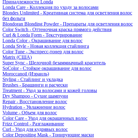
Принадлежности Londa
Londa Care - Коллекция по уходу за волосами
Blondes Unlimited - Креативная система для осветления волос
без фольги
Blondoran Blonding Powder - Препараты для осветления волос
Color Switch - Оттеночная краска прямого действия
Curl & Londa Form - Текстурирование
Londa Color - Окрашивание для волос
Londa Style - Новая коллекция стайлинга
Color Tune - Экспресс-тонер для волос
Matrix (США)
Super Sync - Щелочной безаммиачный краситель
SoColor - Стойкое окрашивание для волос
Moroccanoil (Израиль)
Styling - Стайлинг и укладка
Brushes - Брашинги и расчески
Treatment - Уход за волосами и кожей головы
Dry Shampoo - Сухие шампуни
Repair - Восстановление волос
Hydration - Увлажнение волос
Volume - Объем для волос
Color Care - Уход для окрашенных волос
Frizz Control - Разглаживание
Curl - Уход для кудрявых волос
Color Depositing Mask - Тонирующие маски