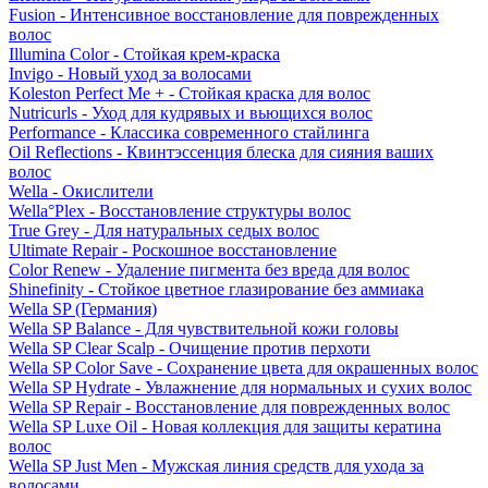
Fusion - Интенсивное восстановление для поврежденных
волос
Illumina Color - Стойкая крем-краска
Invigo - Новый уход за волосами
Koleston Perfect Me + - Стойкая краска для волос
Nutricurls - Уход для кудрявых и вьющихся волос
Performance - Классика современного стайлинга
Oil Reflections - Квинтэссенция блеска для сияния ваших
волос
Wella - Окислители
Wella°Plex - Восстановление структуры волос
True Grey - Для натуральных седых волос
Ultimate Repair - Роскошное восстановление
Color Renew - Удаление пигмента без вреда для волос
Shinefinity - Стойкое цветное глазирование без аммиака
Wella SP (Германия)
Wella SP Balance - Для чувствительной кожи головы
Wella SP Clear Scalp - Очищение против перхоти
Wella SP Color Save - Сохранение цвета для окрашенных волос
Wella SP Hydrate - Увлажнение для нормальных и сухих волос
Wella SP Repair - Восстановление для поврежденных волос
Wella SP Luxe Oil - Новая коллекция для защиты кератина
волос
Wella SP Just Men - Мужская линия средств для ухода за
волосами