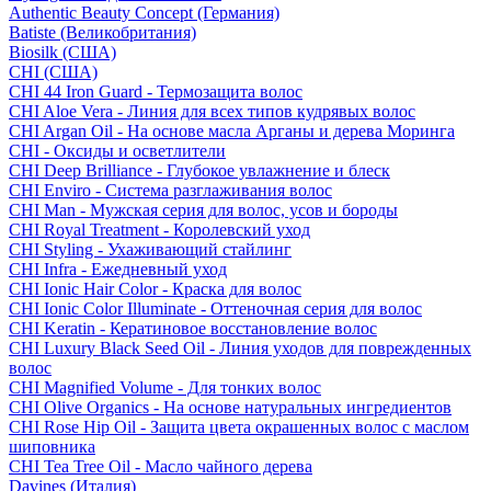
Authentic Beauty Concept (Германия)
Batiste (Великобритания)
Biosilk (США)
CHI (США)
CHI 44 Iron Guard - Термозащита волос
CHI Aloe Vera - Линия для всех типов кудрявых волос
CHI Argan Oil - На основе масла Арганы и дерева Моринга
CHI - Оксиды и осветлители
CHI Deep Brilliance - Глубокое увлажнение и блеск
CHI Enviro - Система разглаживания волос
CHI Man - Мужская серия для волос, усов и бороды
CHI Royal Treatment - Королевский уход
CHI Styling - Ухаживающий стайлинг
CHI Infra - Ежедневный уход
CHI Ionic Hair Color - Краска для волос
CHI Ionic Color Illuminate - Оттеночная серия для волос
CHI Keratin - Кератиновое восстановление волос
CHI Luxury Black Seed Oil - Линия уходов для поврежденных
волос
CHI Magnified Volume - Для тонких волос
CHI Olive Organics - На основе натуральных ингредиентов
CHI Rose Hip Oil - Защита цвета окрашенных волос с маслом
шиповника
CHI Tea Tree Oil - Масло чайного дерева
Davines (Италия)