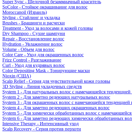
Super Sync - Щелочной безаммиачный краситель
SoColor - Стойкое окрашивание для волос
Moroccanoil (Израиль)
Styling - Стайлинг и укладка
Brushes - Брашинги и расчески
Treatment - Уход за волосами и кожей головы
Dry Shampoo - Сухие шампуни
Repair - Восстановление волос
Hydration - Увлажнение волос
Volume - Объем для волос
Color Care - Уход для окрашенных волос
Frizz Control - Разглаживание
Curl - Уход для кудрявых волос
Color Depositing Mask - Тонирующие маски
Nioxin (США)
Scalp Relief - Серия для чувствительной кожи головы
3D Styling - Линия укладочных средств
System 1 - Для натуральных волос с намечающейся тенденцией
System 2 - Для заметно редеющих натуральных волос
System 3 - Для окрашенных волос с намечающейся тенденцией
System 4 - Для заметно редеющих окрашенных волос
System 5 - Для химически обработанных волос с намечающейс
System 6 - Для заметно редеющих химически обработанных вол
Intensive Therapy - Интенсивный уход
Scalp Recovery - Серия против перхоти