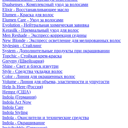
Dualsenses - Комплексный уход за волосами
Elixir - Восстанавливающее масло
Elumen - Краска для волос
Elumen Care - Уход за волосами
Evolution - Нейтральная химическая завивка
Kerasilk - Премиальный уход для волос
Men Reshade - Экспресс-коррекция седины
New Blonde - Экспресс осветление для мелированных волос
Stylesign - Стайлинг
System - Дополнительные продукты при окрашивании
Topchic - Стойкая крем-краска
Greymy (Швейцария)
Shine - Свет и блеск изнутри
Style - Средства укладки волос
Color - Линия для окрашенных волос
Volume - Линия для объема, эластичности и упругости
Help Is Here (Россия)
Hempz (США)
Indola (Германия)
Indola Act Now
Indola Care
Indola Styling
Indola - Окислители и технические средства
Indola - Окрашивание
Invisibobble (Германия)