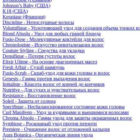
Johnson’s Baby (США)
K18 (США)
Kerastase (Франция)
Discipline - Непослушные волосы
Volumifique - Уплотняющий уход для создания объема тонких в
Blond Absolu - Уход для любых граней блонда
Fusio-Dose - Молекулярные коктейли для волос
Chronologiste - Искусство ревитализации волос
Couture Styling - Средства для укладки
Densifique - Потеря густоты волос
Elixir Ultime - На основе драгоценных масел
Fresh Affair - Сухой шампунь
Fusio-Scrub - Скраб-уход для кожи головы и волос
Genesis - Гамма против выпадения волос
Initialiste - Красота волос от корней до кончиков
Nutritive - Для сухих и чувствительных волос
Resistance - Восстановление волос
Soleil - Защита от солнца
Specifique - Несбалансированное состояние кожи головы
Curl Manifesto - Уход за кудрявыми и вьющимися волосами
Chroma Absolu - Гамма ухода для защиты окрашенных волос
Symbiose - Роскошный уход против перхоти
Premiere - Очищение волос от отложений кальция
Aura Botanica - Органическая линия ухода