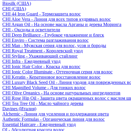
Biosilk (США)
CHI (США)
CHI 44 Iron Guard - Термозащита волос
CHI Aloe Vera - Линия для всех типов кудрявых волос
CHI Argan Oil - На основе масла Арганы и дерева Моринга
CHI - Оксиды и осветлители
CHI Deep Brilliance - Глубокое увлажнение и блеск
CHI Enviro - Система разглаживания волос
CHI Man - Мужская серия для волос, усов и бороды
CHI Royal Treatment - Королевский уход
CHI Styling - Ухаживающий стайлинг
CHI Infra - Ежедневный уход
CHI Ionic Hair Color - Краска для волос
CHI Ionic Color Illuminate - Оттеночная серия для волос
CHI Keratin - Кератиновое восстановление волос
CHI Luxury Black Seed Oil - Линия уходов для поврежденных в
CHI Magnified Volume - Для тонких волос
CHI Olive Organics - На основе натуральных ингредиентов
CHI Rose Hip Oil - Защита цвета окрашенных волос с маслом 
CHI Tea Tree Oil - Масло чайного дерева
Davines (Италия)
Alchemic - Линия для усиления и поддержания цвета
Authentic Formulas - Органическая линия для волос
Essential Haircare - Eжедневный уход
OI - Абсолютная красота волос