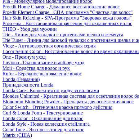
Plia - Молекулярное моделирование волос
Proedit Home Charge - Домашнее восстановление волос
Proedit Element Charge - СПА-программа "Счастье для волос"
Hair Skin Relaxing - SPA-Программа "Здоровая кожа головы"
Proscenia - Восстанавливающая серия для окрашенных волос
THEO - Уход для мужчин
Trie - Линия для укладки с протеинами шелка и жемчуга
Trie Tuner - Линия для базовой укладки с протеинами шелка и 
Viege - Антивозростная органическая серия
Locor Serum Color - Восстановление волос во время окрашиван
One - Премиум уход
Luviona - Окрашивание и anti-age уход
Moii - Средства для волос и рук
Rufor - Бережное выпрямление волос
Londa (Германия)
Принадлежности Londa
Londa Care - Коллекция по уходу за волосами
Blondes Unlimited - Креативная система для осветления волос б
Blondoran Blonding Powder - Препараты для осветления волос
Color Switch - Оттеночная краска прямого действия
Curl & Londa Form - Текстурирование
Londa Color - Окрашивание для волос
Londa Style - Новая коллекция стайлинга
Color Tune - Экспресс-тонер для волос
Matrix (США)