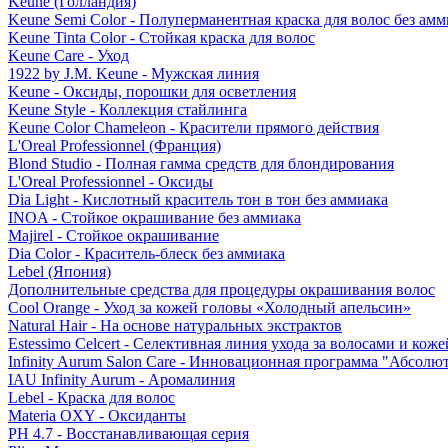
Keune (Голландия)
Keune Semi Color - Полуперманентная краска для волос без амм
Keune Tinta Color - Стойкая краска для волос
Keune Care - Уход
1922 by J.M. Keune - Мужская линия
Keune - Оксиды, порошки для осветления
Keune Style - Коллекция стайлинга
Keune Color Chameleon - Красители прямого действия
L'Oreal Professionnel (Франция)
Blond Studio - Полная гамма средств для блондирования
L'Oreal Professionnel - Оксиды
Dia Light - Кислотный краситель тон в тон без аммиака
INOA - Стойкое окрашивание без аммиака
Majirel - Стойкое окрашивание
Dia Color - Краситель-блеск без аммиака
Lebel (Япония)
Дополнительные средства для процедуры окрашивания волос
Cool Orange - Уход за кожей головы «Холодный апельсин»
Natural Hair - На основе натуральных экстрактов
Estessimo Celcert - Селективная линия ухода за волосами и кож
Infinity Aurum Salon Care - Инновационная программа "Абсолют
IAU Infinity Aurum - Аромалиния
Lebel - Краска для волос
Materia OXY - Оксиданты
PH 4.7 - Восстанавливающая серия