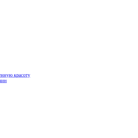
венную красоту
чин