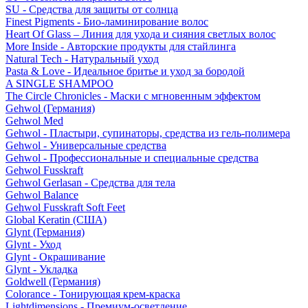
SU - Средства для защиты от солнца
Finest Pigments - Био-ламинирование волос
Heart Of Glass – Линия для ухода и сияния светлых волос
More Inside - Авторские продукты для стайлинга
Natural Tech - Натуральный уход
Pasta & Love - Идеальное бритье и уход за бородой
A SINGLE SHAMPOO
The Circle Chronicles - Маски с мгновенным эффектом
Gehwol (Германия)
Gehwol Med
Gehwol - Пластыри, супинаторы, средства из гель-полимера
Gehwol - Универсальные средства
Gehwol - Профессиональные и специальные средства
Gehwol Fusskraft
Gehwol Gerlasan - Средства для тела
Gehwol Balance
Gehwol Fusskraft Soft Feet
Global Keratin (США)
Glynt (Германия)
Glynt - Уход
Glynt - Окрашивание
Glynt - Укладка
Goldwell (Германия)
Colorance - Тонирующая крем-краска
Lightdimensions - Премиум-осветление