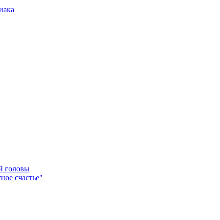
иака
ей головы
ное счастье"