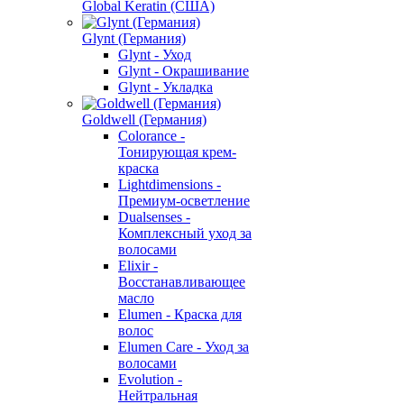
Global Keratin (США)
Glynt (Германия)
Glynt - Уход
Glynt - Окрашивание
Glynt - Укладка
Goldwell (Германия)
Colorance -
Тонирующая крем-
краска
Lightdimensions -
Премиум-осветление
Dualsenses -
Комплексный уход за
волосами
Elixir -
Восстанавливающее
масло
Elumen - Краска для
волос
Elumen Care - Уход за
волосами
Evolution -
Нейтральная