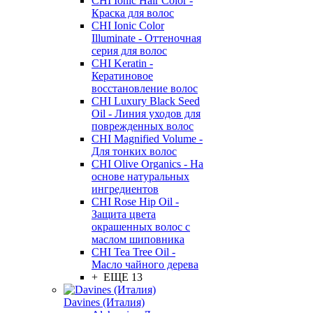
CHI Ionic Hair Color -
Краска для волос
CHI Ionic Color
Illuminate - Оттеночная
серия для волос
CHI Keratin -
Кератиновое
восстановление волос
CHI Luxury Black Seed
Oil - Линия уходов для
поврежденных волос
CHI Magnified Volume -
Для тонких волос
CHI Olive Organics - На
основе натуральных
ингредиентов
CHI Rose Hip Oil -
Защита цвета
окрашенных волос с
маслом шиповника
CHI Tea Tree Oil -
Масло чайного дерева
+ ЕЩЕ 13
Davines (Италия)