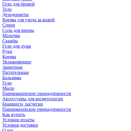
Гели для бровей
Тело
Дезодоранты
Кремы для ухода за кожей
Спреи
Соль для ванны
Молочко
Скрабы
Гели для душа
Руки
Кремы
Увлажняющие
Защитные
Питательные
Бальзамы
Гели
Мыло
Парикмахерские принадлежности
Аксессуары для косметологии
Брашинги, расчески
Парикмахерские принадлежности
Как купить
Условия оплаты
Условия доставки
О нас