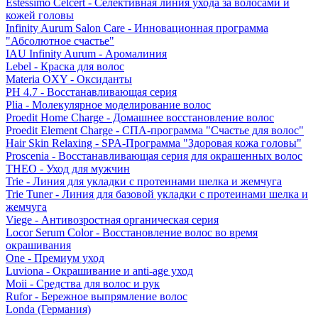
Estessimo Celcert - Селективная линия ухода за волосами и
кожей головы
Infinity Aurum Salon Care - Инновационная программа
"Абсолютное счастье"
IAU Infinity Aurum - Аромалиния
Lebel - Краска для волос
Materia OXY - Оксиданты
PH 4.7 - Восстанавливающая серия
Plia - Молекулярное моделирование волос
Proedit Home Charge - Домашнее восстановление волос
Proedit Element Charge - СПА-программа "Счастье для волос"
Hair Skin Relaxing - SPA-Программа "Здоровая кожа головы"
Proscenia - Восстанавливающая серия для окрашенных волос
THEO - Уход для мужчин
Trie - Линия для укладки с протеинами шелка и жемчуга
Trie Tuner - Линия для базовой укладки с протеинами шелка и
жемчуга
Viege - Антивозростная органическая серия
Locor Serum Color - Восстановление волос во время
окрашивания
One - Премиум уход
Luviona - Окрашивание и anti-age уход
Moii - Средства для волос и рук
Rufor - Бережное выпрямление волос
Londa (Германия)