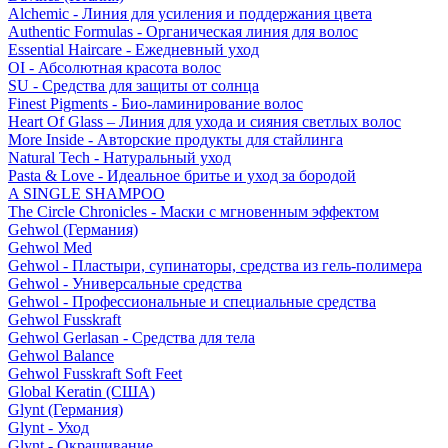
Alchemic - Линия для усиления и поддержания цвета
Authentic Formulas - Органическая линия для волос
Essential Haircare - Eжедневный уход
OI - Абсолютная красота волос
SU - Средства для защиты от солнца
Finest Pigments - Био-ламинирование волос
Heart Of Glass – Линия для ухода и сияния светлых волос
More Inside - Авторские продукты для стайлинга
Natural Tech - Натуральный уход
Pasta & Love - Идеальное бритье и уход за бородой
A SINGLE SHAMPOO
The Circle Chronicles - Маски с мгновенным эффектом
Gehwol (Германия)
Gehwol Med
Gehwol - Пластыри, супинаторы, средства из гель-полимера
Gehwol - Универсальные средства
Gehwol - Профессиональные и специальные средства
Gehwol Fusskraft
Gehwol Gerlasan - Средства для тела
Gehwol Balance
Gehwol Fusskraft Soft Feet
Global Keratin (США)
Glynt (Германия)
Glynt - Уход
Glynt - Окрашивание