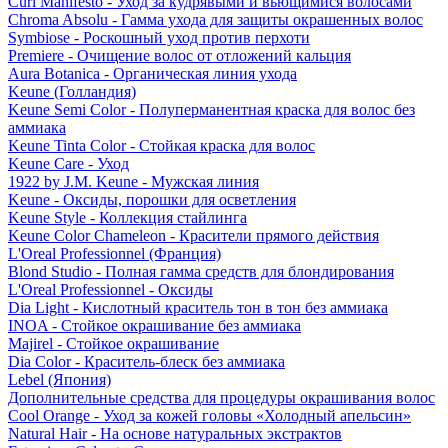
Curl Manifesto - Уход за кудрявыми и вьющимися волосами
Chroma Absolu - Гамма ухода для защиты окрашенных волос
Symbiose - Роскошный уход против перхоти
Premiere - Очищение волос от отложений кальция
Aura Botanica - Органическая линия ухода
Keune (Голландия)
Keune Semi Color - Полуперманентная краска для волос без
аммиака
Keune Tinta Color - Стойкая краска для волос
Keune Care - Уход
1922 by J.M. Keune - Мужская линия
Keune - Оксиды, порошки для осветления
Keune Style - Коллекция стайлинга
Keune Color Chameleon - Красители прямого действия
L'Oreal Professionnel (Франция)
Blond Studio - Полная гамма средств для блондирования
L'Oreal Professionnel - Оксиды
Dia Light - Кислотный краситель тон в тон без аммиака
INOA - Стойкое окрашивание без аммиака
Majirel - Стойкое окрашивание
Dia Color - Краситель-блеск без аммиака
Lebel (Япония)
Дополнительные средства для процедуры окрашивания волос
Cool Orange - Уход за кожей головы «Холодный апельсин»
Natural Hair - На основе натуральных экстрактов