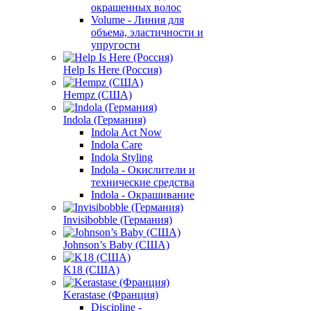
окрашенных волос
Volume - Линия для
объема, эластичности и
упругости
Help Is Here (Россия)
Hempz (США)
Indola (Германия)
Indola Act Now
Indola Care
Indola Styling
Indola - Окислители и
технические средства
Indola - Окрашивание
Invisibobble (Германия)
Johnson’s Baby (США)
K18 (США)
Kerastase (Франция)
Discipline -