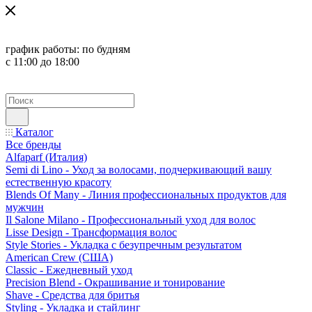
график работы:
по будням
с 11:00 до 18:00
Каталог
Все бренды
Alfaparf (Италия)
Semi di Lino - Уход за волосами, подчеркивающий вашу
естественную красоту
Blends Of Many - Линия профессиональных продуктов для
мужчин
Il Salone Milano - Профессиональный уход для волос
Lisse Design - Трансформация волос
Style Stories - Укладка с безупречным результатом
American Crew (США)
Classic - Ежедневный уход
Precision Blend - Окрашивание и тонирование
Shave - Средства для бритья
Styling - Укладка и стайлинг