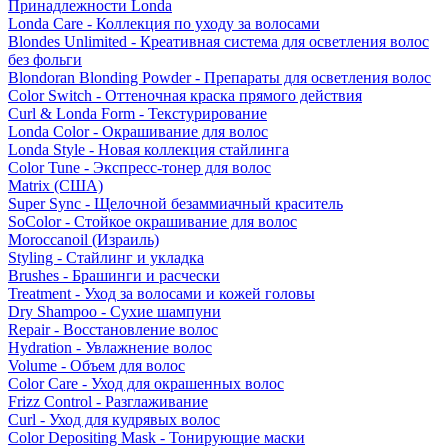
Принадлежности Londa
Londa Care - Коллекция по уходу за волосами
Blondes Unlimited - Креативная система для осветления волос
без фольги
Blondoran Blonding Powder - Препараты для осветления волос
Color Switch - Оттеночная краска прямого действия
Curl & Londa Form - Текстурирование
Londa Color - Окрашивание для волос
Londa Style - Новая коллекция стайлинга
Color Tune - Экспресс-тонер для волос
Matrix (США)
Super Sync - Щелочной безаммиачный краситель
SoColor - Стойкое окрашивание для волос
Moroccanoil (Израиль)
Styling - Стайлинг и укладка
Brushes - Брашинги и расчески
Treatment - Уход за волосами и кожей головы
Dry Shampoo - Сухие шампуни
Repair - Восстановление волос
Hydration - Увлажнение волос
Volume - Объем для волос
Color Care - Уход для окрашенных волос
Frizz Control - Разглаживание
Curl - Уход для кудрявых волос
Color Depositing Mask - Тонирующие маски