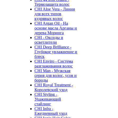
Термозащита волос
CHI Aloe Vera - Линия
для всех типов
кудрявых волос
CHI Argan Oil - На
основе масла Арганы и
дерева Моринга
CHI - Оксиды и
осветлители
CHI Deep Brilliance -
Глубокое увлажнение и
блеск
CHI Enviro - Система
разглаживания волос
CHI Man - Мужская
серия для волос, усов и
бороды
CHI Royal Treatment -
Королевский уход
CHI Styling -
Ухаживающий
стайлинг
CHI Infra -
Ежедневный уход