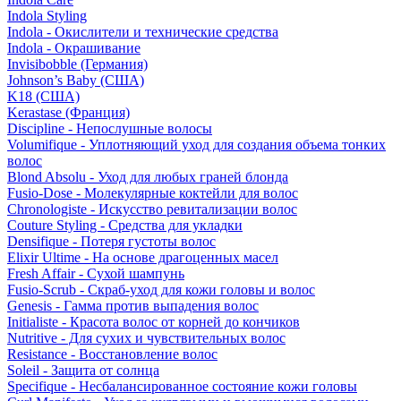
Indola Styling
Indola - Окислители и технические средства
Indola - Окрашивание
Invisibobble (Германия)
Johnson’s Baby (США)
K18 (США)
Kerastase (Франция)
Discipline - Непослушные волосы
Volumifique - Уплотняющий уход для создания объема тонких
волос
Blond Absolu - Уход для любых граней блонда
Fusio-Dose - Молекулярные коктейли для волос
Chronologiste - Искусство ревитализации волос
Couture Styling - Средства для укладки
Densifique - Потеря густоты волос
Elixir Ultime - На основе драгоценных масел
Fresh Affair - Сухой шампунь
Fusio-Scrub - Скраб-уход для кожи головы и волос
Genesis - Гамма против выпадения волос
Initialiste - Красота волос от корней до кончиков
Nutritive - Для сухих и чувствительных волос
Resistance - Восстановление волос
Soleil - Защита от солнца
Specifique - Несбалансированное состояние кожи головы