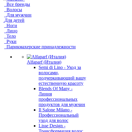
Все бренды
Волосы
Для мужчин
Для детей
Ноги
Лицо
Тело
Руки
Парикмахерские принадлежности
Alfaparf (Италия)
Semi di Lino - Уход за
волосами,
подчеркивающий вашу
естественную красоту
Blends Of Many -
Линия
профессиональных
продуктов для мужчин
Il Salone Milano -
Профессиональный
уход для волос
Lisse Design -
Трансформация волос