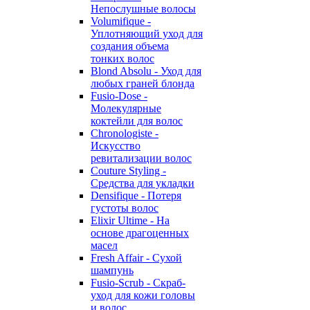
Непослушные волосы
Volumifique -
Уплотняющий уход для
создания объема
тонких волос
Blond Absolu - Уход для
любых граней блонда
Fusio-Dose -
Молекулярные
коктейли для волос
Chronologiste -
Искусство
ревитализации волос
Couture Styling -
Средства для укладки
Densifique - Потеря
густоты волос
Elixir Ultime - На
основе драгоценных
масел
Fresh Affair - Сухой
шампунь
Fusio-Scrub - Скраб-
уход для кожи головы
и волос