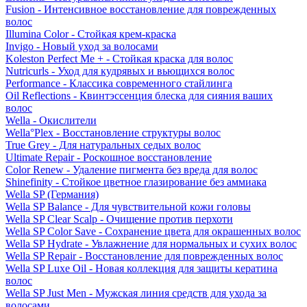
Fusion - Интенсивное восстановление для поврежденных
волос
Illumina Color - Стойкая крем-краска
Invigo - Новый уход за волосами
Koleston Perfect Me + - Стойкая краска для волос
Nutricurls - Уход для кудрявых и вьющихся волос
Performance - Классика современного стайлинга
Oil Reflections - Квинтэссенция блеска для сияния ваших
волос
Wella - Окислители
Wella°Plex - Восстановление структуры волос
True Grey - Для натуральных седых волос
Ultimate Repair - Роскошное восстановление
Color Renew - Удаление пигмента без вреда для волос
Shinefinity - Стойкое цветное глазирование без аммиака
Wella SP (Германия)
Wella SP Balance - Для чувствительной кожи головы
Wella SP Clear Scalp - Очищение против перхоти
Wella SP Color Save - Сохранение цвета для окрашенных волос
Wella SP Hydrate - Увлажнение для нормальных и сухих волос
Wella SP Repair - Восстановление для поврежденных волос
Wella SP Luxe Oil - Новая коллекция для защиты кератина
волос
Wella SP Just Men - Мужская линия средств для ухода за
волосами