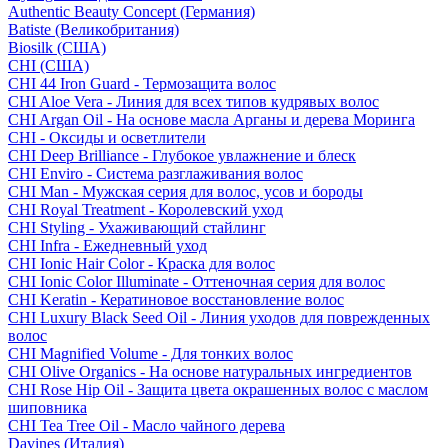
Authentic Beauty Concept (Германия)
Batiste (Великобритания)
Biosilk (США)
CHI (США)
CHI 44 Iron Guard - Термозащита волос
CHI Aloe Vera - Линия для всех типов кудрявых волос
CHI Argan Oil - На основе масла Арганы и дерева Моринга
CHI - Оксиды и осветлители
CHI Deep Brilliance - Глубокое увлажнение и блеск
CHI Enviro - Система разглаживания волос
CHI Man - Мужская серия для волос, усов и бороды
CHI Royal Treatment - Королевский уход
CHI Styling - Ухаживающий стайлинг
CHI Infra - Ежедневный уход
CHI Ionic Hair Color - Краска для волос
CHI Ionic Color Illuminate - Оттеночная серия для волос
CHI Keratin - Кератиновое восстановление волос
CHI Luxury Black Seed Oil - Линия уходов для поврежденных
волос
CHI Magnified Volume - Для тонких волос
CHI Olive Organics - На основе натуральных ингредиентов
CHI Rose Hip Oil - Защита цвета окрашенных волос с маслом
шиповника
CHI Tea Tree Oil - Масло чайного дерева
Davines (Италия)