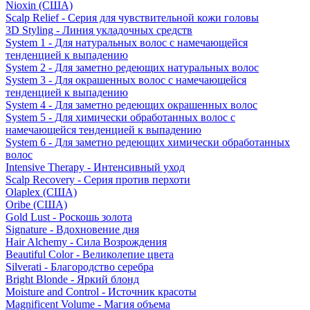
Nioxin (США)
Scalp Relief - Серия для чувствительной кожи головы
3D Styling - Линия укладочных средств
System 1 - Для натуральных волос с намечающейся
тенденцией к выпадению
System 2 - Для заметно редеющих натуральных волос
System 3 - Для окрашенных волос с намечающейся
тенденцией к выпадению
System 4 - Для заметно редеющих окрашенных волос
System 5 - Для химически обработанных волос с
намечающейся тенденцией к выпадению
System 6 - Для заметно редеющих химически обработанных
волос
Intensive Therapy - Интенсивный уход
Scalp Recovery - Серия против перхоти
Olaplex (США)
Oribe (США)
Gold Lust - Роскошь золота
Signature - Вдохновение дня
Hair Alchemy - Сила Возрождения
Beautiful Color - Великолепие цвета
Silverati - Благородство серебра
Bright Blonde - Яркий блонд
Moisture and Control - Источник красоты
Magnificent Volume - Магия объема