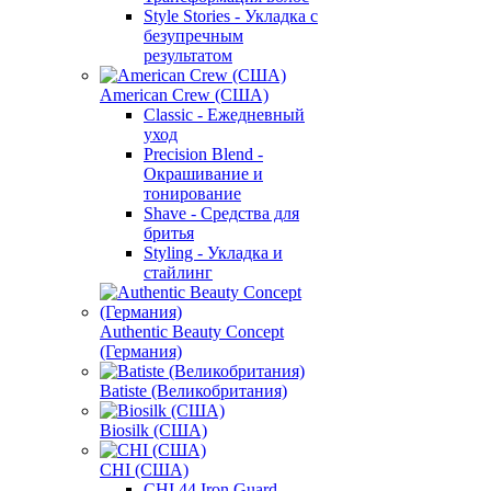
Style Stories - Укладка с
безупречным
результатом
American Crew (США)
Classic - Ежедневный
уход
Precision Blend -
Окрашивание и
тонирование
Shave - Средства для
бритья
Styling - Укладка и
стайлинг
Authentic Beauty Concept
(Германия)
Batiste (Великобритания)
Biosilk (США)
CHI (США)
CHI 44 Iron Guard -