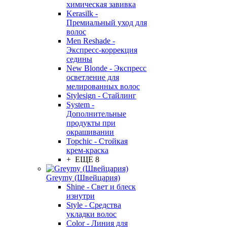
химическая завивка
Kerasilk -
Премиальный уход для
волос
Men Reshade -
Экспресс-коррекция
седины
New Blonde - Экспресс
осветление для
мелированных волос
Stylesign - Стайлинг
System -
Дополнительные
продукты при
окрашивании
Topchic - Стойкая
крем-краска
+ ЕЩЕ 8
Greymy (Швейцария)
Shine - Свет и блеск
изнутри
Style - Средства
укладки волос
Color - Линия для