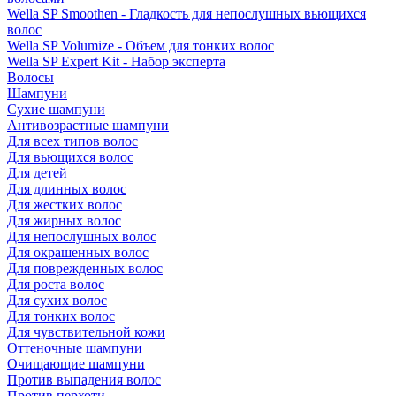
Wella SP Smoothen - Гладкость для непослушных вьющихся
волос
Wella SP Volumize - Объем для тонких волос
Wella SP Expert Kit - Набор эксперта
Волосы
Шампуни
Сухие шампуни
Антивозрастные шампуни
Для всех типов волос
Для вьющихся волос
Для детей
Для длинных волос
Для жестких волос
Для жирных волос
Для непослушных волос
Для окрашенных волос
Для поврежденных волос
Для роста волос
Для сухих волос
Для тонких волос
Для чувствительной кожи
Оттеночные шампуни
Очищающие шампуни
Против выпадения волос
Против перхоти