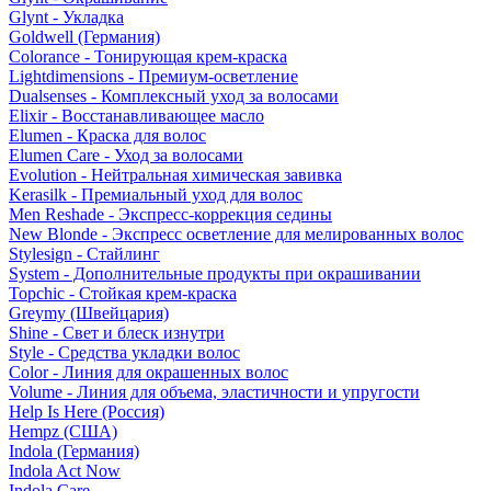
Glynt - Укладка
Goldwell (Германия)
Colorance - Тонирующая крем-краска
Lightdimensions - Премиум-осветление
Dualsenses - Комплексный уход за волосами
Elixir - Восстанавливающее масло
Elumen - Краска для волос
Elumen Care - Уход за волосами
Evolution - Нейтральная химическая завивка
Kerasilk - Премиальный уход для волос
Men Reshade - Экспресс-коррекция седины
New Blonde - Экспресс осветление для мелированных волос
Stylesign - Стайлинг
System - Дополнительные продукты при окрашивании
Topchic - Стойкая крем-краска
Greymy (Швейцария)
Shine - Свет и блеск изнутри
Style - Средства укладки волос
Color - Линия для окрашенных волос
Volume - Линия для объема, эластичности и упругости
Help Is Here (Россия)
Hempz (США)
Indola (Германия)
Indola Act Now
Indola Care