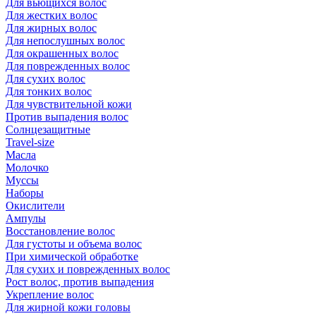
Для вьющихся волос
Для жестких волос
Для жирных волос
Для непослушных волос
Для окрашенных волос
Для поврежденных волос
Для сухих волос
Для тонких волос
Для чувствительной кожи
Против выпадения волос
Солнцезащитные
Travel-size
Масла
Молочко
Муссы
Наборы
Окислители
Ампулы
Восстановление волос
Для густоты и объема волос
При химической обработке
Для сухих и поврежденных волос
Рост волос, против выпадения
Укрепление волос
Для жирной кожи головы