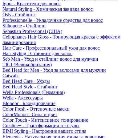
Igora - Красители для волос
Natural Styling - Химическая завивка волос
Osis - Стайлинг
Professionnelle - Укладочные средства для волос
Silhouette - Стайлинг
Sebastian Professional (США)
Cellophanes Hair Gloss - Тонирующая краска с эффектом
ламинирования
Hair Care - Профессиональный уход для волос
Hair Styling - Стайлинг для волос
Seb Man - Уход и стайлинг волос для мужчин
TIGI (Великобритания)
Bed Head for Men - Уход за волосами для мужчин
Catwalk
Bed Head Care - Уходы
Bed Head Style - Стайлинг
Wella Professionals (Германия)
Wella - Аксессуары
Blondor - Блондирование
Color Fresh - Оттеночные маски
ColorMotion - Сила и цвет
Color Touch - Интенсивное тонирование
Creatine+ - Трансформация текстуры
EIMI Styling - Настроение вашего стиля
Elements - Натуральная линия ухода за волосами