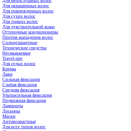
Для непослушных волос
Для окрашенных волос
Для поврежденных волос
Для сухих волос
Для тонких волос
Для чувствительной кожи
Оттеночные кондиционеры
Против выпадения волос
Солнцезащитные
Технические средства
Несмываемые
Travel-size
Для седых волос
Кремы
Лаки
Сильная фиксация
Слабая фиксация
Средняя фиксация
Ультрасильная фиксация
Подвижная фиксация
Ламинаты
Лосьоны
Маски
Антивозрастные
Для всех типов волос