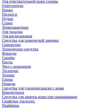
Для чувствительной кожи головы
Осветлители
Пенки
Пилинги
Пудры
Спреи
Термозащитные
Для укладки
Для расчесывания
Средства для химической завивки
Сыворотки
Технические средства
Флюиды
Скрабы
Пасты
Уход с кератином
Эссенции
Тоники
Глины
Помады
Средства для удаления краски с кожи
Концентраты
Средства для защиты кожи при окрашивании
Салфетки для волос
Праймеры