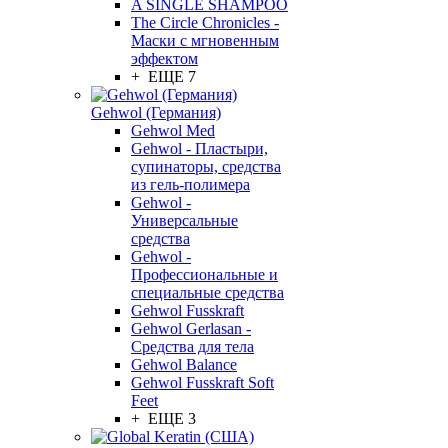
A SINGLE SHAMPOO
The Circle Chronicles -
Маски с мгновенным
эффектом
+ ЕЩЕ 7
Gehwol (Германия)
Gehwol Med
Gehwol - Пластыри,
супинаторы, средства
из гель-полимера
Gehwol -
Универсальные
средства
Gehwol -
Профессиональные и
специальные средства
Gehwol Fusskraft
Gehwol Gerlasan -
Средства для тела
Gehwol Balance
Gehwol Fusskraft Soft
Feet
+ ЕЩЕ 3