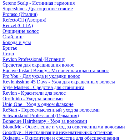
Serene Scalp - Истинная гармония
Supershine - Драгоценное сияние
Proraso (Италия)
RefectoCil (Австрия)
Reuzel (США)
Очищение волос
Стайлинг
Борода и усы
Бритье
Лицо
Revlon Professional (Испания)
Средства для окрашивания волос
Equave Instant Beauty - Мгновенная красота волос
Pro You - Для ухода и укладки волос
Revlonissimo 45 Days - Уход для окрашенных волосы
Style Masters - Средства для стайлинга
Revlon - Красители для волос
Orofluido - Уход за волосами
Uniq One - Уход в одном флаконе
ReStart - Переосмысленный уход за волосами
Schwarzkopf Professional (Германия)
Bonacure Hairtherapy - Уход за волосами
BlondMe - Осветление и уход за осветленными волосами
Goodbye - Нейтрализация нежелательных оттенков
Oxigenta - Окислители и средства для обесцвечивания