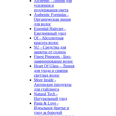
Alchemic - Линия для
усиления и
поддержания цвета
Authentic Formulas -
Органическая линия
для волос
Essential Haircare -
Eжедневный уход
OI - Абсолютная
красота волос
SU - Средства для
защиты от солнца
Finest Pigments - Био-
ламинирование волос
Heart Of Glass – Линия
для ухода и сияния
светлых волос
More Inside -
Авторские продукты
для стайлинга
Natural Tech -
Натуральный уход
Pasta & Love -
Идеальное бритье и
уход за бородой