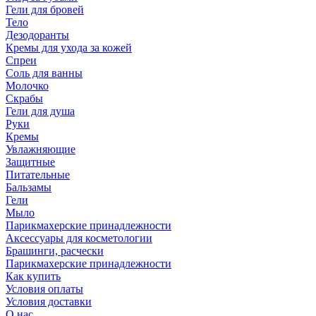
Гели для бровей
Тело
Дезодоранты
Кремы для ухода за кожей
Спреи
Соль для ванны
Молочко
Скрабы
Гели для душа
Руки
Кремы
Увлажняющие
Защитные
Питательные
Бальзамы
Гели
Мыло
Парикмахерские принадлежности
Аксессуары для косметологии
Брашинги, расчески
Парикмахерские принадлежности
Как купить
Условия оплаты
Условия доставки
О нас