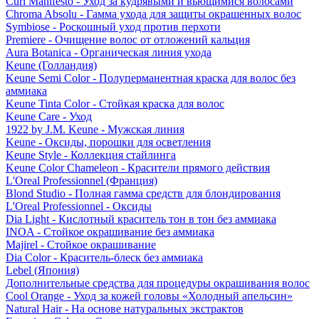
Curl Manifesto - Уход за кудрявыми и вьющимися волосами
Chroma Absolu - Гамма ухода для защиты окрашенных волос
Symbiose - Роскошный уход против перхоти
Premiere - Очищение волос от отложений кальция
Aura Botanica - Органическая линия ухода
Keune (Голландия)
Keune Semi Color - Полуперманентная краска для волос без
аммиака
Keune Tinta Color - Стойкая краска для волос
Keune Care - Уход
1922 by J.M. Keune - Мужская линия
Keune - Оксиды, порошки для осветления
Keune Style - Коллекция стайлинга
Keune Color Chameleon - Красители прямого действия
L'Oreal Professionnel (Франция)
Blond Studio - Полная гамма средств для блондирования
L'Oreal Professionnel - Оксиды
Dia Light - Кислотный краситель тон в тон без аммиака
INOA - Стойкое окрашивание без аммиака
Majirel - Стойкое окрашивание
Dia Color - Краситель-блеск без аммиака
Lebel (Япония)
Дополнительные средства для процедуры окрашивания волос
Cool Orange - Уход за кожей головы «Холодный апельсин»
Natural Hair - На основе натуральных экстрактов