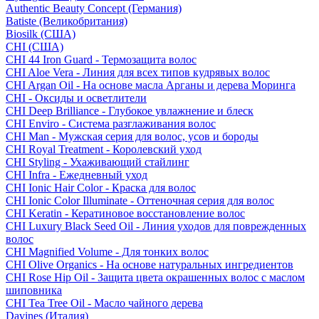
Authentic Beauty Concept (Германия)
Batiste (Великобритания)
Biosilk (США)
CHI (США)
CHI 44 Iron Guard - Термозащита волос
CHI Aloe Vera - Линия для всех типов кудрявых волос
CHI Argan Oil - На основе масла Арганы и дерева Моринга
CHI - Оксиды и осветлители
CHI Deep Brilliance - Глубокое увлажнение и блеск
CHI Enviro - Система разглаживания волос
CHI Man - Мужская серия для волос, усов и бороды
CHI Royal Treatment - Королевский уход
CHI Styling - Ухаживающий стайлинг
CHI Infra - Ежедневный уход
CHI Ionic Hair Color - Краска для волос
CHI Ionic Color Illuminate - Оттеночная серия для волос
CHI Keratin - Кератиновое восстановление волос
CHI Luxury Black Seed Oil - Линия уходов для поврежденных
волос
CHI Magnified Volume - Для тонких волос
CHI Olive Organics - На основе натуральных ингредиентов
CHI Rose Hip Oil - Защита цвета окрашенных волос с маслом
шиповника
CHI Tea Tree Oil - Масло чайного дерева
Davines (Италия)