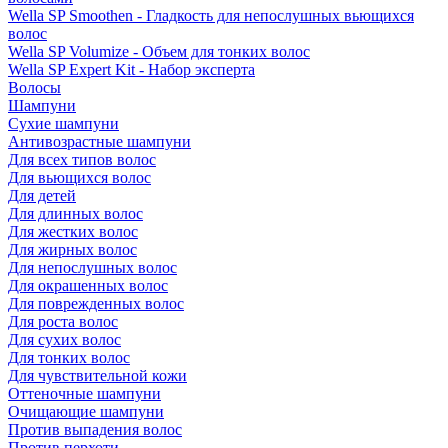
Wella SP Smoothen - Гладкость для непослушных вьющихся
волос
Wella SP Volumize - Объем для тонких волос
Wella SP Expert Kit - Набор эксперта
Волосы
Шампуни
Сухие шампуни
Антивозрастные шампуни
Для всех типов волос
Для вьющихся волос
Для детей
Для длинных волос
Для жестких волос
Для жирных волос
Для непослушных волос
Для окрашенных волос
Для поврежденных волос
Для роста волос
Для сухих волос
Для тонких волос
Для чувствительной кожи
Оттеночные шампуни
Очищающие шампуни
Против выпадения волос
Против перхоти