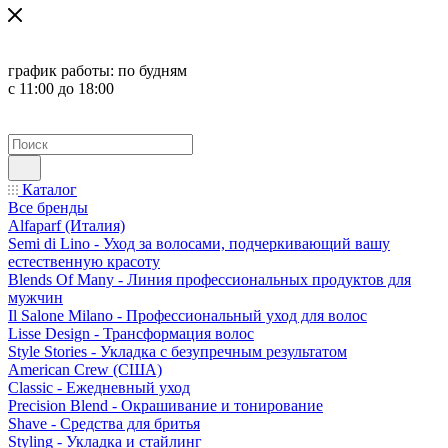
график работы:
по будням
с 11:00 до 18:00
Каталог
Все бренды
Alfaparf (Италия)
Semi di Lino - Уход за волосами, подчеркивающий вашу
естественную красоту
Blends Of Many - Линия профессиональных продуктов для
мужчин
Il Salone Milano - Профессиональный уход для волос
Lisse Design - Трансформация волос
Style Stories - Укладка с безупречным результатом
American Crew (США)
Classic - Ежедневный уход
Precision Blend - Окрашивание и тонирование
Shave - Средства для бритья
Styling - Укладка и стайлинг