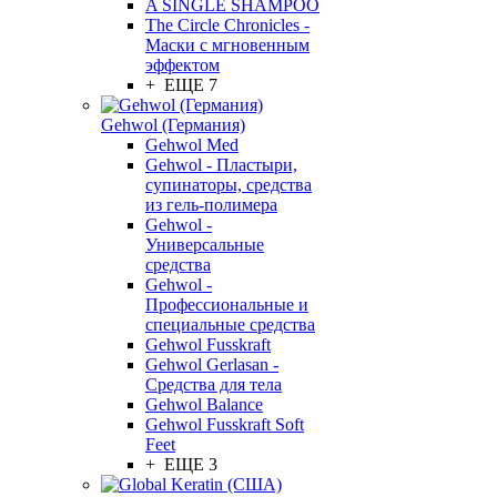
A SINGLE SHAMPOO
The Circle Chronicles -
Маски с мгновенным
эффектом
+ ЕЩЕ 7
Gehwol (Германия)
Gehwol Med
Gehwol - Пластыри,
супинаторы, средства
из гель-полимера
Gehwol -
Универсальные
средства
Gehwol -
Профессиональные и
специальные средства
Gehwol Fusskraft
Gehwol Gerlasan -
Средства для тела
Gehwol Balance
Gehwol Fusskraft Soft
Feet
+ ЕЩЕ 3