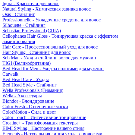
Igora - Красители для волос
Natural Styling - Химическая завивка волос
Osis - Стайлинг
Professionnelle - Укладочные средства для волос
Silhouette - Стайлинг
Sebastian Professional (США)
Cellophanes Hair Gloss - Тонирующая краска с эффектом
ламинирования
Hair Care - Профессиональный уход для волос
Hair Styling - Стайлинг для волос
Seb Man - Уход и стайлинг волос для мужчин
TIGI (Великобритания)
Bed Head for Men - Уход за волосами для мужчин
Catwalk
Bed Head Care - Уходы
Bed Head Style - Стайлинг
Wella Professionals (Германия)
Wella - Аксессуары
Blondor - Блондирование
Color Fresh - Оттеночные маски
ColorMotion - Сила и цвет
Color Touch - Интенсивное тонирование
Creatine+ - Трансформация текстуры
EIMI Styling - Настроение вашего стиля
Elements - Натуральная линия ухода за волосами