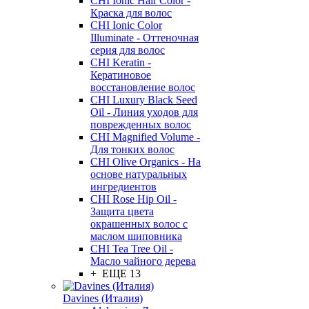
CHI Ionic Hair Color -
Краска для волос
CHI Ionic Color
Illuminate - Оттеночная
серия для волос
CHI Keratin -
Кератиновое
восстановление волос
CHI Luxury Black Seed
Oil - Линия уходов для
поврежденных волос
CHI Magnified Volume -
Для тонких волос
CHI Olive Organics - На
основе натуральных
ингредиентов
CHI Rose Hip Oil -
Защита цвета
окрашенных волос с
маслом шиповника
CHI Tea Tree Oil -
Масло чайного дерева
+ ЕЩЕ 13
Davines (Италия)