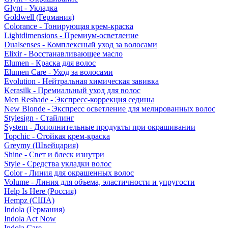
Glynt - Укладка
Goldwell (Германия)
Colorance - Тонирующая крем-краска
Lightdimensions - Премиум-осветление
Dualsenses - Комплексный уход за волосами
Elixir - Восстанавливающее масло
Elumen - Краска для волос
Elumen Care - Уход за волосами
Evolution - Нейтральная химическая завивка
Kerasilk - Премиальный уход для волос
Men Reshade - Экспресс-коррекция седины
New Blonde - Экспресс осветление для мелированных волос
Stylesign - Стайлинг
System - Дополнительные продукты при окрашивании
Topchic - Стойкая крем-краска
Greymy (Швейцария)
Shine - Свет и блеск изнутри
Style - Средства укладки волос
Color - Линия для окрашенных волос
Volume - Линия для объема, эластичности и упругости
Help Is Here (Россия)
Hempz (США)
Indola (Германия)
Indola Act Now
Indola Care