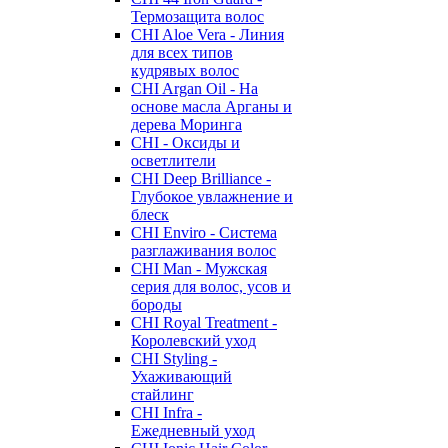
Термозащита волос
CHI Aloe Vera - Линия
для всех типов
кудрявых волос
CHI Argan Oil - На
основе масла Арганы и
дерева Моринга
CHI - Оксиды и
осветлители
CHI Deep Brilliance -
Глубокое увлажнение и
блеск
CHI Enviro - Система
разглаживания волос
CHI Man - Мужская
серия для волос, усов и
бороды
CHI Royal Treatment -
Королевский уход
CHI Styling -
Ухаживающий
стайлинг
CHI Infra -
Ежедневный уход