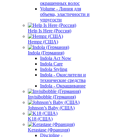
окрашенных волос
Volume - Линия для
объема, эластичности и
упругости
Help Is Here (Россия)
Hempz (США)
Indola (Германия)
Indola Act Now
Indola Care
Indola Styling
Indola - Окислители и
технические средства
Indola - Окрашивание
Invisibobble (Германия)
Johnson’s Baby (США)
K18 (США)
Kerastase (Франция)
Discipline -