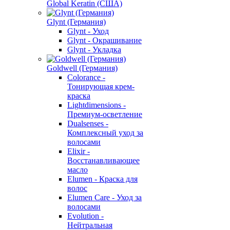
Global Keratin (США)
Glynt (Германия)
Glynt - Уход
Glynt - Окрашивание
Glynt - Укладка
Goldwell (Германия)
Colorance -
Тонирующая крем-
краска
Lightdimensions -
Премиум-осветление
Dualsenses -
Комплексный уход за
волосами
Elixir -
Восстанавливающее
масло
Elumen - Краска для
волос
Elumen Care - Уход за
волосами
Evolution -
Нейтральная