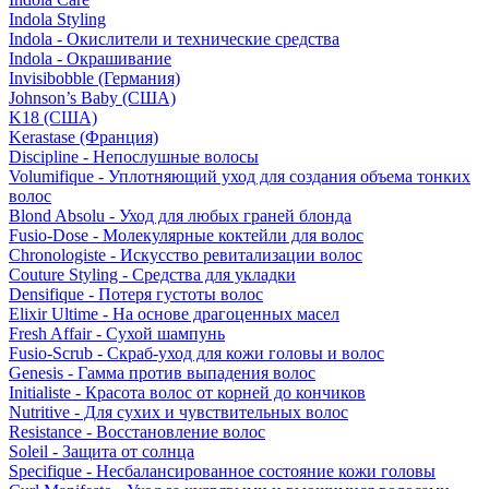
Indola Styling
Indola - Окислители и технические средства
Indola - Окрашивание
Invisibobble (Германия)
Johnson’s Baby (США)
K18 (США)
Kerastase (Франция)
Discipline - Непослушные волосы
Volumifique - Уплотняющий уход для создания объема тонких
волос
Blond Absolu - Уход для любых граней блонда
Fusio-Dose - Молекулярные коктейли для волос
Chronologiste - Искусство ревитализации волос
Couture Styling - Средства для укладки
Densifique - Потеря густоты волос
Elixir Ultime - На основе драгоценных масел
Fresh Affair - Сухой шампунь
Fusio-Scrub - Скраб-уход для кожи головы и волос
Genesis - Гамма против выпадения волос
Initialiste - Красота волос от корней до кончиков
Nutritive - Для сухих и чувствительных волос
Resistance - Восстановление волос
Soleil - Защита от солнца
Specifique - Несбалансированное состояние кожи головы