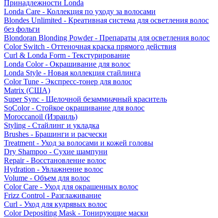
Принадлежности Londa
Londa Care - Коллекция по уходу за волосами
Blondes Unlimited - Креативная система для осветления волос
без фольги
Blondoran Blonding Powder - Препараты для осветления волос
Color Switch - Оттеночная краска прямого действия
Curl & Londa Form - Текстурирование
Londa Color - Окрашивание для волос
Londa Style - Новая коллекция стайлинга
Color Tune - Экспресс-тонер для волос
Matrix (США)
Super Sync - Щелочной безаммиачный краситель
SoColor - Стойкое окрашивание для волос
Moroccanoil (Израиль)
Styling - Стайлинг и укладка
Brushes - Брашинги и расчески
Treatment - Уход за волосами и кожей головы
Dry Shampoo - Сухие шампуни
Repair - Восстановление волос
Hydration - Увлажнение волос
Volume - Объем для волос
Color Care - Уход для окрашенных волос
Frizz Control - Разглаживание
Curl - Уход для кудрявых волос
Color Depositing Mask - Тонирующие маски