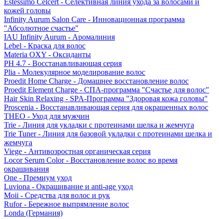
Estessimo Celcert - Селективная линия ухода за волосами и
кожей головы
Infinity Aurum Salon Care - Инновационная программа
"Абсолютное счастье"
IAU Infinity Aurum - Аромалиния
Lebel - Краска для волос
Materia OXY - Оксиданты
PH 4.7 - Восстанавливающая серия
Plia - Молекулярное моделирование волос
Proedit Home Charge - Домашнее восстановление волос
Proedit Element Charge - СПА-программа "Счастье для волос"
Hair Skin Relaxing - SPA-Программа "Здоровая кожа головы"
Proscenia - Восстанавливающая серия для окрашенных волос
THEO - Уход для мужчин
Trie - Линия для укладки с протеинами шелка и жемчуга
Trie Tuner - Линия для базовой укладки с протеинами шелка и
жемчуга
Viege - Антивозростная органическая серия
Locor Serum Color - Восстановление волос во время
окрашивания
One - Премиум уход
Luviona - Окрашивание и anti-age уход
Moii - Средства для волос и рук
Rufor - Бережное выпрямление волос
Londa (Германия)