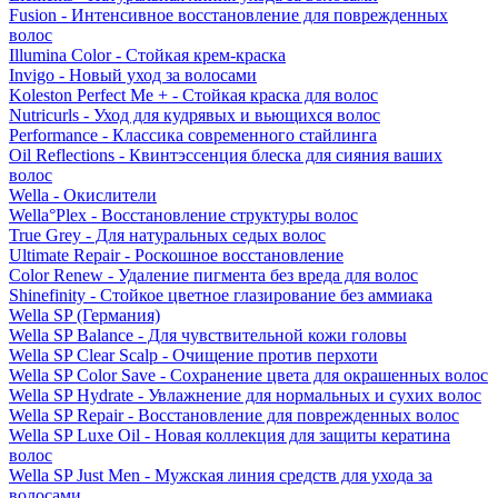
Fusion - Интенсивное восстановление для поврежденных
волос
Illumina Color - Стойкая крем-краска
Invigo - Новый уход за волосами
Koleston Perfect Me + - Стойкая краска для волос
Nutricurls - Уход для кудрявых и вьющихся волос
Performance - Классика современного стайлинга
Oil Reflections - Квинтэссенция блеска для сияния ваших
волос
Wella - Окислители
Wella°Plex - Восстановление структуры волос
True Grey - Для натуральных седых волос
Ultimate Repair - Роскошное восстановление
Color Renew - Удаление пигмента без вреда для волос
Shinefinity - Стойкое цветное глазирование без аммиака
Wella SP (Германия)
Wella SP Balance - Для чувствительной кожи головы
Wella SP Clear Scalp - Очищение против перхоти
Wella SP Color Save - Сохранение цвета для окрашенных волос
Wella SP Hydrate - Увлажнение для нормальных и сухих волос
Wella SP Repair - Восстановление для поврежденных волос
Wella SP Luxe Oil - Новая коллекция для защиты кератина
волос
Wella SP Just Men - Мужская линия средств для ухода за
волосами