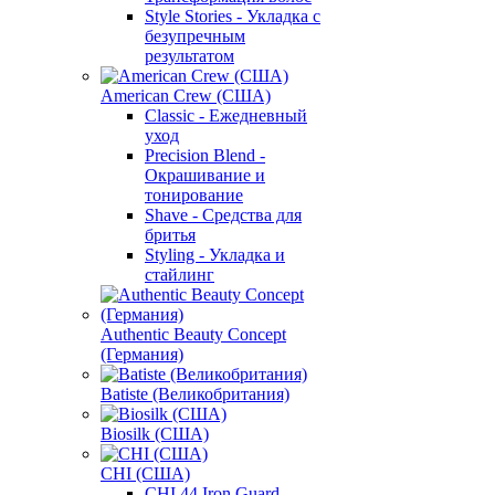
Style Stories - Укладка с
безупречным
результатом
American Crew (США)
Classic - Ежедневный
уход
Precision Blend -
Окрашивание и
тонирование
Shave - Средства для
бритья
Styling - Укладка и
стайлинг
Authentic Beauty Concept
(Германия)
Batiste (Великобритания)
Biosilk (США)
CHI (США)
CHI 44 Iron Guard -