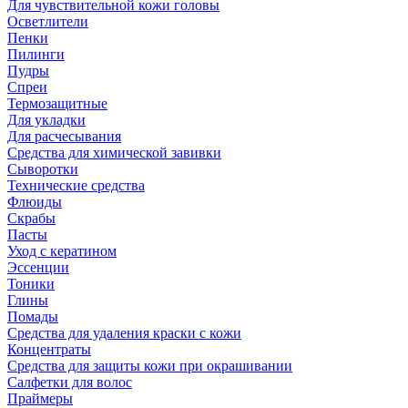
Для чувствительной кожи головы
Осветлители
Пенки
Пилинги
Пудры
Спреи
Термозащитные
Для укладки
Для расчесывания
Средства для химической завивки
Сыворотки
Технические средства
Флюиды
Скрабы
Пасты
Уход с кератином
Эссенции
Тоники
Глины
Помады
Средства для удаления краски с кожи
Концентраты
Средства для защиты кожи при окрашивании
Салфетки для волос
Праймеры