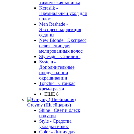
химическая завивка
Kerasilk -
Премиальный уход для
волос
Men Reshade -
Экспресс-коррекция
седины
New Blonde - Экспресс
осветление для
мелированных волос
Stylesign - Стайлинг
System -
Дополнительные
продукты при
окрашивании
Topchic - Стойкая
крем-краска
+ ЕЩЕ 8
Greymy (Швейцария)
Shine - Свет и блеск
изнутри
Style - Средства
укладки волос
Color - Линия для