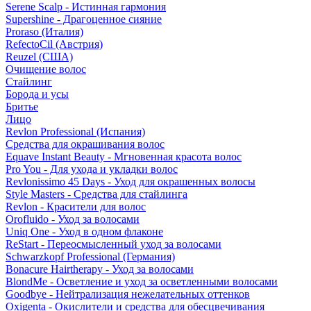
Serene Scalp - Истинная гармония
Supershine - Драгоценное сияние
Proraso (Италия)
RefectoCil (Австрия)
Reuzel (США)
Очищение волос
Стайлинг
Борода и усы
Бритье
Лицо
Revlon Professional (Испания)
Средства для окрашивания волос
Equave Instant Beauty - Мгновенная красота волос
Pro You - Для ухода и укладки волос
Revlonissimo 45 Days - Уход для окрашенных волосы
Style Masters - Средства для стайлинга
Revlon - Красители для волос
Orofluido - Уход за волосами
Uniq One - Уход в одном флаконе
ReStart - Переосмысленный уход за волосами
Schwarzkopf Professional (Германия)
Bonacure Hairtherapy - Уход за волосами
BlondMe - Осветление и уход за осветленными волосами
Goodbye - Нейтрализация нежелательных оттенков
Oxigenta - Окислители и средства для обесцвечивания