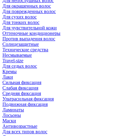
Для непослушных волос
Для окрашенных волос
Для поврежденных волос
Для сухих волос
Для тонких волос
Для чувствительной кожи
Оттеночные кондиционеры
Против выпадения волос
Солнцезащитные
Технические средства
Несмываемые
Travel-size
Для седых волос
Кремы
Лаки
Сильная фиксация
Слабая фиксация
Средняя фиксация
Ультрасильная фиксация
Подвижная фиксация
Ламинаты
Лосьоны
Маски
Антивозрастные
Для всех типов волос