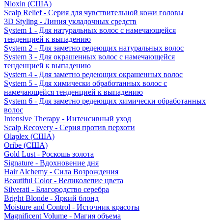
Nioxin (США)
Scalp Relief - Серия для чувствительной кожи головы
3D Styling - Линия укладочных средств
System 1 - Для натуральных волос с намечающейся
тенденцией к выпадению
System 2 - Для заметно редеющих натуральных волос
System 3 - Для окрашенных волос с намечающейся
тенденцией к выпадению
System 4 - Для заметно редеющих окрашенных волос
System 5 - Для химически обработанных волос с
намечающейся тенденцией к выпадению
System 6 - Для заметно редеющих химически обработанных
волос
Intensive Therapy - Интенсивный уход
Scalp Recovery - Серия против перхоти
Olaplex (США)
Oribe (США)
Gold Lust - Роскошь золота
Signature - Вдохновение дня
Hair Alchemy - Сила Возрождения
Beautiful Color - Великолепие цвета
Silverati - Благородство серебра
Bright Blonde - Яркий блонд
Moisture and Control - Источник красоты
Magnificent Volume - Магия объема