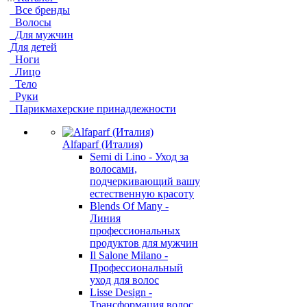
Все бренды
Волосы
Для мужчин
Для детей
Ноги
Лицо
Тело
Руки
Парикмахерские принадлежности
Alfaparf (Италия)
Semi di Lino - Уход за
волосами,
подчеркивающий вашу
естественную красоту
Blends Of Many -
Линия
профессиональных
продуктов для мужчин
Il Salone Milano -
Профессиональный
уход для волос
Lisse Design -
Трансформация волос