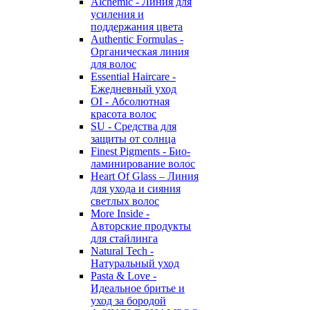
Alchemic - Линия для
усиления и
поддержания цвета
Authentic Formulas -
Органическая линия
для волос
Essential Haircare -
Eжедневный уход
OI - Абсолютная
красота волос
SU - Средства для
защиты от солнца
Finest Pigments - Био-
ламинирование волос
Heart Of Glass – Линия
для ухода и сияния
светлых волос
More Inside -
Авторские продукты
для стайлинга
Natural Tech -
Натуральный уход
Pasta & Love -
Идеальное бритье и
уход за бородой