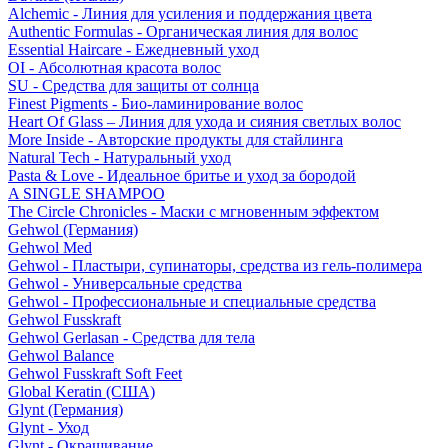
Alchemic - Линия для усиления и поддержания цвета
Authentic Formulas - Органическая линия для волос
Essential Haircare - Eжедневный уход
OI - Абсолютная красота волос
SU - Средства для защиты от солнца
Finest Pigments - Био-ламинирование волос
Heart Of Glass – Линия для ухода и сияния светлых волос
More Inside - Авторские продукты для стайлинга
Natural Tech - Натуральный уход
Pasta & Love - Идеальное бритье и уход за бородой
A SINGLE SHAMPOO
The Circle Chronicles - Маски с мгновенным эффектом
Gehwol (Германия)
Gehwol Med
Gehwol - Пластыри, супинаторы, средства из гель-полимера
Gehwol - Универсальные средства
Gehwol - Профессиональные и специальные средства
Gehwol Fusskraft
Gehwol Gerlasan - Средства для тела
Gehwol Balance
Gehwol Fusskraft Soft Feet
Global Keratin (США)
Glynt (Германия)
Glynt - Уход
Glynt - Окрашивание