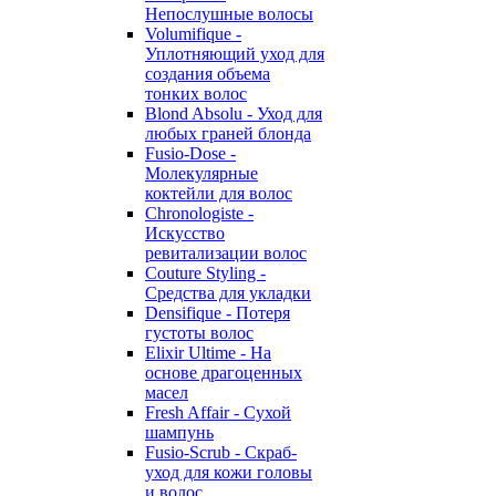
Непослушные волосы
Volumifique -
Уплотняющий уход для
создания объема
тонких волос
Blond Absolu - Уход для
любых граней блонда
Fusio-Dose -
Молекулярные
коктейли для волос
Chronologiste -
Искусство
ревитализации волос
Couture Styling -
Средства для укладки
Densifique - Потеря
густоты волос
Elixir Ultime - На
основе драгоценных
масел
Fresh Affair - Сухой
шампунь
Fusio-Scrub - Скраб-
уход для кожи головы
и волос