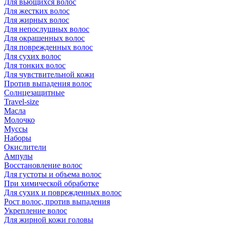
Для вьющихся волос
Для жестких волос
Для жирных волос
Для непослушных волос
Для окрашенных волос
Для поврежденных волос
Для сухих волос
Для тонких волос
Для чувствительной кожи
Против выпадения волос
Солнцезащитные
Travel-size
Масла
Молочко
Муссы
Наборы
Окислители
Ампулы
Восстановление волос
Для густоты и объема волос
При химической обработке
Для сухих и поврежденных волос
Рост волос, против выпадения
Укрепление волос
Для жирной кожи головы