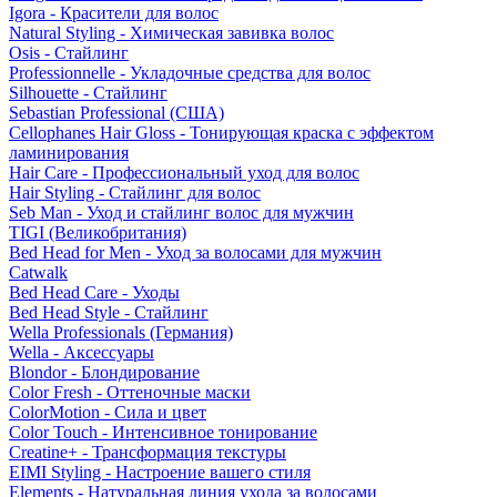
Igora - Красители для волос
Natural Styling - Химическая завивка волос
Osis - Стайлинг
Professionnelle - Укладочные средства для волос
Silhouette - Стайлинг
Sebastian Professional (США)
Cellophanes Hair Gloss - Тонирующая краска с эффектом
ламинирования
Hair Care - Профессиональный уход для волос
Hair Styling - Стайлинг для волос
Seb Man - Уход и стайлинг волос для мужчин
TIGI (Великобритания)
Bed Head for Men - Уход за волосами для мужчин
Catwalk
Bed Head Care - Уходы
Bed Head Style - Стайлинг
Wella Professionals (Германия)
Wella - Аксессуары
Blondor - Блондирование
Color Fresh - Оттеночные маски
ColorMotion - Сила и цвет
Color Touch - Интенсивное тонирование
Creatine+ - Трансформация текстуры
EIMI Styling - Настроение вашего стиля
Elements - Натуральная линия ухода за волосами