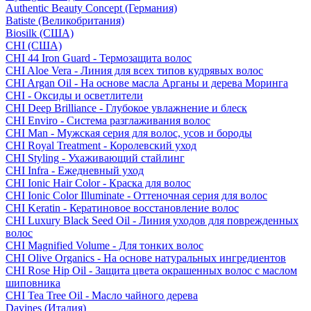
Authentic Beauty Concept (Германия)
Batiste (Великобритания)
Biosilk (США)
CHI (США)
CHI 44 Iron Guard - Термозащита волос
CHI Aloe Vera - Линия для всех типов кудрявых волос
CHI Argan Oil - На основе масла Арганы и дерева Моринга
CHI - Оксиды и осветлители
CHI Deep Brilliance - Глубокое увлажнение и блеск
CHI Enviro - Система разглаживания волос
CHI Man - Мужская серия для волос, усов и бороды
CHI Royal Treatment - Королевский уход
CHI Styling - Ухаживающий стайлинг
CHI Infra - Ежедневный уход
CHI Ionic Hair Color - Краска для волос
CHI Ionic Color Illuminate - Оттеночная серия для волос
CHI Keratin - Кератиновое восстановление волос
CHI Luxury Black Seed Oil - Линия уходов для поврежденных
волос
CHI Magnified Volume - Для тонких волос
CHI Olive Organics - На основе натуральных ингредиентов
CHI Rose Hip Oil - Защита цвета окрашенных волос с маслом
шиповника
CHI Tea Tree Oil - Масло чайного дерева
Davines (Италия)