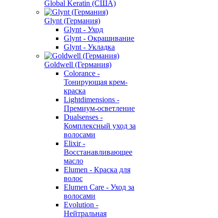
Global Keratin (США)
Glynt (Германия)
Glynt - Уход
Glynt - Окрашивание
Glynt - Укладка
Goldwell (Германия)
Colorance -
Тонирующая крем-
краска
Lightdimensions -
Премиум-осветление
Dualsenses -
Комплексный уход за
волосами
Elixir -
Восстанавливающее
масло
Elumen - Краска для
волос
Elumen Care - Уход за
волосами
Evolution -
Нейтральная