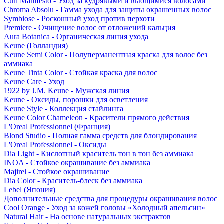
Curl Manifesto - Уход за кудрявыми и вьющимися волосами
Chroma Absolu - Гамма ухода для защиты окрашенных волос
Symbiose - Роскошный уход против перхоти
Premiere - Очищение волос от отложений кальция
Aura Botanica - Органическая линия ухода
Keune (Голландия)
Keune Semi Color - Полуперманентная краска для волос без
аммиака
Keune Tinta Color - Стойкая краска для волос
Keune Care - Уход
1922 by J.M. Keune - Мужская линия
Keune - Оксиды, порошки для осветления
Keune Style - Коллекция стайлинга
Keune Color Chameleon - Красители прямого действия
L'Oreal Professionnel (Франция)
Blond Studio - Полная гамма средств для блондирования
L'Oreal Professionnel - Оксиды
Dia Light - Кислотный краситель тон в тон без аммиака
INOA - Стойкое окрашивание без аммиака
Majirel - Стойкое окрашивание
Dia Color - Краситель-блеск без аммиака
Lebel (Япония)
Дополнительные средства для процедуры окрашивания волос
Cool Orange - Уход за кожей головы «Холодный апельсин»
Natural Hair - На основе натуральных экстрактов