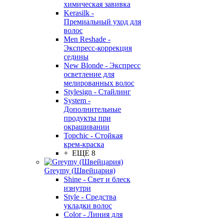
химическая завивка
Kerasilk -
Премиальный уход для
волос
Men Reshade -
Экспресс-коррекция
седины
New Blonde - Экспресс
осветление для
мелированных волос
Stylesign - Стайлинг
System -
Дополнительные
продукты при
окрашивании
Topchic - Стойкая
крем-краска
+ ЕЩЕ 8
Greymy (Швейцария)
Shine - Свет и блеск
изнутри
Style - Средства
укладки волос
Color - Линия для