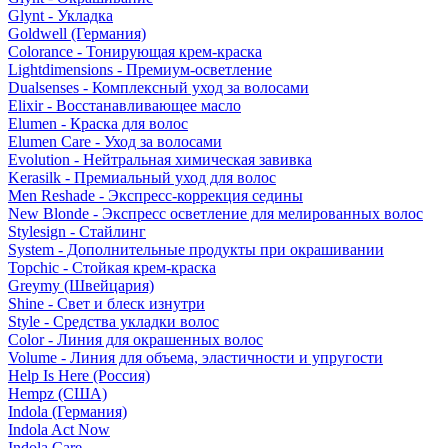
Glynt - Укладка
Goldwell (Германия)
Colorance - Тонирующая крем-краска
Lightdimensions - Премиум-осветление
Dualsenses - Комплексный уход за волосами
Elixir - Восстанавливающее масло
Elumen - Краска для волос
Elumen Care - Уход за волосами
Evolution - Нейтральная химическая завивка
Kerasilk - Премиальный уход для волос
Men Reshade - Экспресс-коррекция седины
New Blonde - Экспресс осветление для мелированных волос
Stylesign - Стайлинг
System - Дополнительные продукты при окрашивании
Topchic - Стойкая крем-краска
Greymy (Швейцария)
Shine - Свет и блеск изнутри
Style - Средства укладки волос
Color - Линия для окрашенных волос
Volume - Линия для объема, эластичности и упругости
Help Is Here (Россия)
Hempz (США)
Indola (Германия)
Indola Act Now
Indola Care