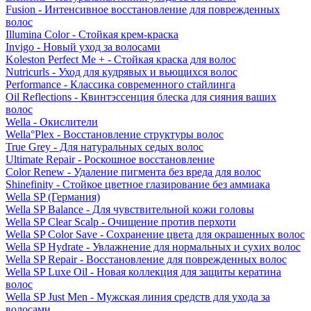
Fusion - Интенсивное восстановление для поврежденных
волос
Illumina Color - Стойкая крем-краска
Invigo - Новый уход за волосами
Koleston Perfect Me + - Стойкая краска для волос
Nutricurls - Уход для кудрявых и вьющихся волос
Performance - Классика современного стайлинга
Oil Reflections - Квинтэссенция блеска для сияния ваших
волос
Wella - Окислители
Wella°Plex - Восстановление структуры волос
True Grey - Для натуральных седых волос
Ultimate Repair - Роскошное восстановление
Color Renew - Удаление пигмента без вреда для волос
Shinefinity - Стойкое цветное глазирование без аммиака
Wella SP (Германия)
Wella SP Balance - Для чувствительной кожи головы
Wella SP Clear Scalp - Очищение против перхоти
Wella SP Color Save - Сохранение цвета для окрашенных волос
Wella SP Hydrate - Увлажнение для нормальных и сухих волос
Wella SP Repair - Восстановление для поврежденных волос
Wella SP Luxe Oil - Новая коллекция для защиты кератина
волос
Wella SP Just Men - Мужская линия средств для ухода за
волосами