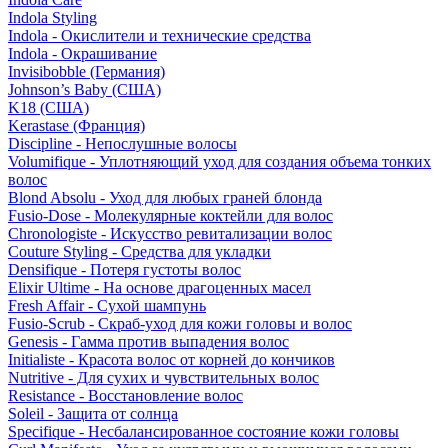
Indola Styling
Indola - Окислители и технические средства
Indola - Окрашивание
Invisibobble (Германия)
Johnson’s Baby (США)
K18 (США)
Kerastase (Франция)
Discipline - Непослушные волосы
Volumifique - Уплотняющий уход для создания объема тонких
волос
Blond Absolu - Уход для любых граней блонда
Fusio-Dose - Молекулярные коктейли для волос
Chronologiste - Искусство ревитализации волос
Couture Styling - Средства для укладки
Densifique - Потеря густоты волос
Elixir Ultime - На основе драгоценных масел
Fresh Affair - Сухой шампунь
Fusio-Scrub - Скраб-уход для кожи головы и волос
Genesis - Гамма против выпадения волос
Initialiste - Красота волос от корней до кончиков
Nutritive - Для сухих и чувствительных волос
Resistance - Восстановление волос
Soleil - Защита от солнца
Specifique - Несбалансированное состояние кожи головы