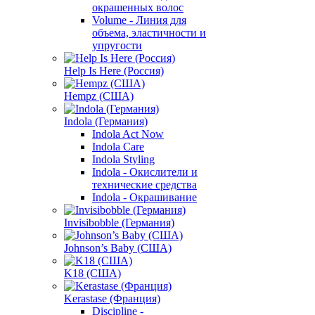
окрашенных волос
Volume - Линия для
объема, эластичности и
упругости
Help Is Here (Россия)
Hempz (США)
Indola (Германия)
Indola Act Now
Indola Care
Indola Styling
Indola - Окислители и
технические средства
Indola - Окрашивание
Invisibobble (Германия)
Johnson’s Baby (США)
K18 (США)
Kerastase (Франция)
Discipline -