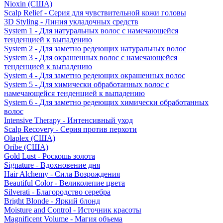
Nioxin (США)
Scalp Relief - Серия для чувствительной кожи головы
3D Styling - Линия укладочных средств
System 1 - Для натуральных волос с намечающейся
тенденцией к выпадению
System 2 - Для заметно редеющих натуральных волос
System 3 - Для окрашенных волос с намечающейся
тенденцией к выпадению
System 4 - Для заметно редеющих окрашенных волос
System 5 - Для химически обработанных волос с
намечающейся тенденцией к выпадению
System 6 - Для заметно редеющих химически обработанных
волос
Intensive Therapy - Интенсивный уход
Scalp Recovery - Серия против перхоти
Olaplex (США)
Oribe (США)
Gold Lust - Роскошь золота
Signature - Вдохновение дня
Hair Alchemy - Сила Возрождения
Beautiful Color - Великолепие цвета
Silverati - Благородство серебра
Bright Blonde - Яркий блонд
Moisture and Control - Источник красоты
Magnificent Volume - Магия объема