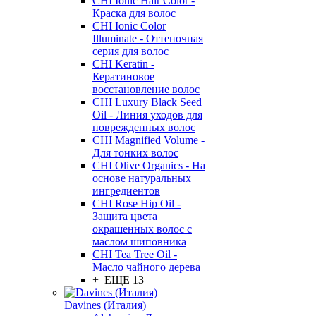
CHI Ionic Hair Color -
Краска для волос
CHI Ionic Color
Illuminate - Оттеночная
серия для волос
CHI Keratin -
Кератиновое
восстановление волос
CHI Luxury Black Seed
Oil - Линия уходов для
поврежденных волос
CHI Magnified Volume -
Для тонких волос
CHI Olive Organics - На
основе натуральных
ингредиентов
CHI Rose Hip Oil -
Защита цвета
окрашенных волос с
маслом шиповника
CHI Tea Tree Oil -
Масло чайного дерева
+ ЕЩЕ 13
Davines (Италия)