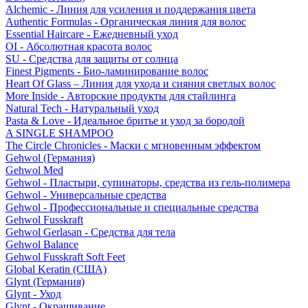
Alchemic - Линия для усиления и поддержания цвета
Authentic Formulas - Органическая линия для волос
Essential Haircare - Eжедневный уход
OI - Абсолютная красота волос
SU - Средства для защиты от солнца
Finest Pigments - Био-ламинирование волос
Heart Of Glass – Линия для ухода и сияния светлых волос
More Inside - Авторские продукты для стайлинга
Natural Tech - Натуральный уход
Pasta & Love - Идеальное бритье и уход за бородой
A SINGLE SHAMPOO
The Circle Chronicles - Маски с мгновенным эффектом
Gehwol (Германия)
Gehwol Med
Gehwol - Пластыри, супинаторы, средства из гель-полимера
Gehwol - Универсальные средства
Gehwol - Профессиональные и специальные средства
Gehwol Fusskraft
Gehwol Gerlasan - Средства для тела
Gehwol Balance
Gehwol Fusskraft Soft Feet
Global Keratin (США)
Glynt (Германия)
Glynt - Уход
Glynt - Окрашивание