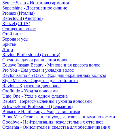
Serene Scalp - Истинная гармония
Supershine - Драгоценное сияние
Proraso (Италия)
RefectoCil (Австрия)
Reuzel (США)
Очищение волос
Стайлинг
Борода и усы
Бритье
Лицо
Revlon Professional (Испания)
Средства для окрашивания волос
Equave Instant Beauty - Мгновенная красота волос
Pro You - Для ухода и укладки волос
Revlonissimo 45 Days - Уход для окрашенных волосы
Style Masters - Средства для стайлинга
Revlon - Красители для волос
Orofluido - Уход за волосами
Uniq One - Уход в одном флаконе
ReStart - Переосмысленный уход за волосами
Schwarzkopf Professional (Германия)
Bonacure Hairtherapy - Уход за волосами
BlondMe - Осветление и уход за осветленными волосами
Goodbye - Нейтрализация нежелательных оттенков
Oxigenta - Окислители и средства для обесцвечивания