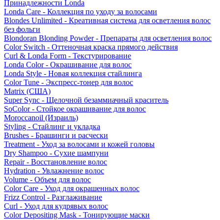
Принадлежности Londa
Londa Care - Коллекция по уходу за волосами
Blondes Unlimited - Креативная система для осветления волос
без фольги
Blondoran Blonding Powder - Препараты для осветления волос
Color Switch - Оттеночная краска прямого действия
Curl & Londa Form - Текстурирование
Londa Color - Окрашивание для волос
Londa Style - Новая коллекция стайлинга
Color Tune - Экспресс-тонер для волос
Matrix (США)
Super Sync - Щелочной безаммиачный краситель
SoColor - Стойкое окрашивание для волос
Moroccanoil (Израиль)
Styling - Стайлинг и укладка
Brushes - Брашинги и расчески
Treatment - Уход за волосами и кожей головы
Dry Shampoo - Сухие шампуни
Repair - Восстановление волос
Hydration - Увлажнение волос
Volume - Объем для волос
Color Care - Уход для окрашенных волос
Frizz Control - Разглаживание
Curl - Уход для кудрявых волос
Color Depositing Mask - Тонирующие маски