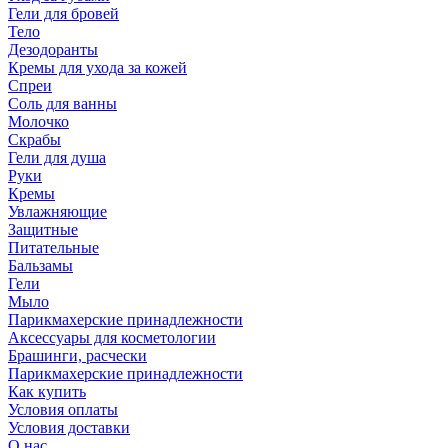
Гели для бровей
Тело
Дезодоранты
Кремы для ухода за кожей
Спреи
Соль для ванны
Молочко
Скрабы
Гели для душа
Руки
Кремы
Увлажняющие
Защитные
Питательные
Бальзамы
Гели
Мыло
Парикмахерские принадлежности
Аксессуары для косметологии
Брашинги, расчески
Парикмахерские принадлежности
Как купить
Условия оплаты
Условия доставки
О нас