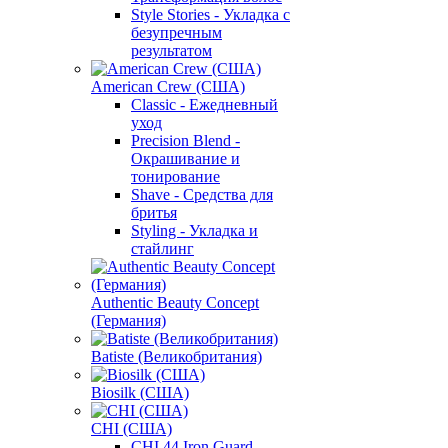
Style Stories - Укладка с
безупречным
результатом
American Crew (США)
Classic - Ежедневный
уход
Precision Blend -
Окрашивание и
тонирование
Shave - Средства для
бритья
Styling - Укладка и
стайлинг
Authentic Beauty Concept
(Германия)
Batiste (Великобритания)
Biosilk (США)
CHI (США)
CHI 44 Iron Guard -