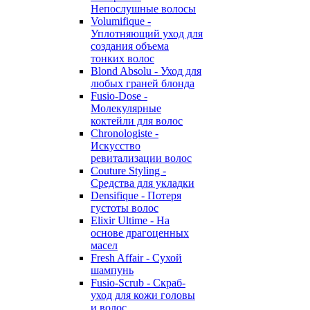
Непослушные волосы
Volumifique -
Уплотняющий уход для
создания объема
тонких волос
Blond Absolu - Уход для
любых граней блонда
Fusio-Dose -
Молекулярные
коктейли для волос
Chronologiste -
Искусство
ревитализации волос
Couture Styling -
Средства для укладки
Densifique - Потеря
густоты волос
Elixir Ultime - На
основе драгоценных
масел
Fresh Affair - Сухой
шампунь
Fusio-Scrub - Скраб-
уход для кожи головы
и волос