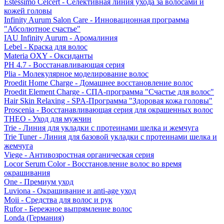
Estessimo Celcert - Селективная линия ухода за волосами и
кожей головы
Infinity Aurum Salon Care - Инновационная программа
"Абсолютное счастье"
IAU Infinity Aurum - Аромалиния
Lebel - Краска для волос
Materia OXY - Оксиданты
PH 4.7 - Восстанавливающая серия
Plia - Молекулярное моделирование волос
Proedit Home Charge - Домашнее восстановление волос
Proedit Element Charge - СПА-программа "Счастье для волос"
Hair Skin Relaxing - SPA-Программа "Здоровая кожа головы"
Proscenia - Восстанавливающая серия для окрашенных волос
THEO - Уход для мужчин
Trie - Линия для укладки с протеинами шелка и жемчуга
Trie Tuner - Линия для базовой укладки с протеинами шелка и
жемчуга
Viege - Антивозростная органическая серия
Locor Serum Color - Восстановление волос во время
окрашивания
One - Премиум уход
Luviona - Окрашивание и anti-age уход
Moii - Средства для волос и рук
Rufor - Бережное выпрямление волос
Londa (Германия)