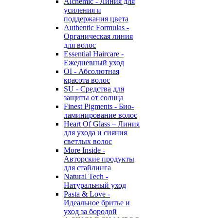
Alchemic - Линия для
усиления и
поддержания цвета
Authentic Formulas -
Органическая линия
для волос
Essential Haircare -
Eжедневный уход
OI - Абсолютная
красота волос
SU - Средства для
защиты от солнца
Finest Pigments - Био-
ламинирование волос
Heart Of Glass – Линия
для ухода и сияния
светлых волос
More Inside -
Авторские продукты
для стайлинга
Natural Tech -
Натуральный уход
Pasta & Love -
Идеальное бритье и
уход за бородой