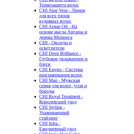
Термозащита волос
CHI Aloe Vera - Линия
для всех типов
кудрявых волос
CHI Argan Oil - На
основе масла Арганы и
дерева Моринга
CHI - Оксиды и
осветлители
CHI Deep Brilliance -
Глубокое увлажнение и
блеск
CHI Enviro - Система
разглаживания волос
CHI Man - Мужская
серия для волос, усов и
бороды
CHI Royal Treatment -
Королевский уход
CHI Styling -
Ухаживающий
стайлинг
CHI Infra -
Ежедневный уход