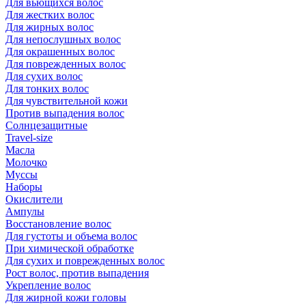
Для вьющихся волос
Для жестких волос
Для жирных волос
Для непослушных волос
Для окрашенных волос
Для поврежденных волос
Для сухих волос
Для тонких волос
Для чувствительной кожи
Против выпадения волос
Солнцезащитные
Travel-size
Масла
Молочко
Муссы
Наборы
Окислители
Ампулы
Восстановление волос
Для густоты и объема волос
При химической обработке
Для сухих и поврежденных волос
Рост волос, против выпадения
Укрепление волос
Для жирной кожи головы