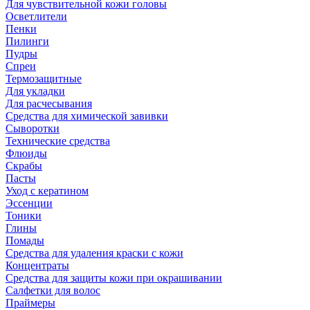
Для чувствительной кожи головы
Осветлители
Пенки
Пилинги
Пудры
Спреи
Термозащитные
Для укладки
Для расчесывания
Средства для химической завивки
Сыворотки
Технические средства
Флюиды
Скрабы
Пасты
Уход с кератином
Эссенции
Тоники
Глины
Помады
Средства для удаления краски с кожи
Концентраты
Средства для защиты кожи при окрашивании
Салфетки для волос
Праймеры