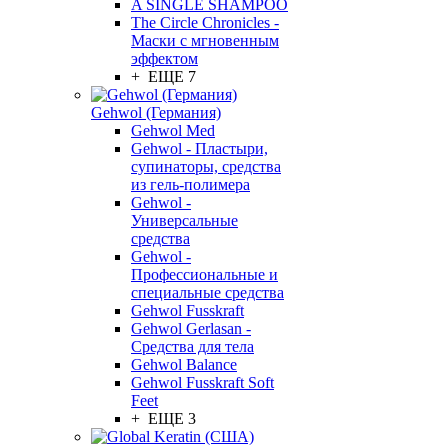
A SINGLE SHAMPOO
The Circle Chronicles -
Маски с мгновенным
эффектом
+ ЕЩЕ 7
Gehwol (Германия)
Gehwol Med
Gehwol - Пластыри,
супинаторы, средства
из гель-полимера
Gehwol -
Универсальные
средства
Gehwol -
Профессиональные и
специальные средства
Gehwol Fusskraft
Gehwol Gerlasan -
Средства для тела
Gehwol Balance
Gehwol Fusskraft Soft
Feet
+ ЕЩЕ 3