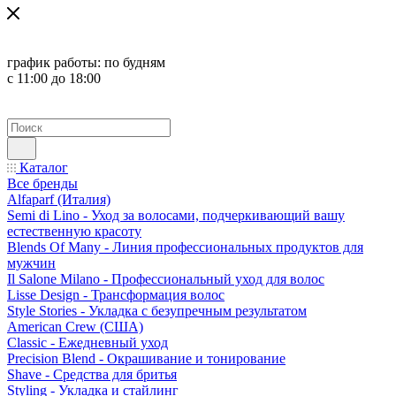
график работы:
по будням
с 11:00 до 18:00
Каталог
Все бренды
Alfaparf (Италия)
Semi di Lino - Уход за волосами, подчеркивающий вашу
естественную красоту
Blends Of Many - Линия профессиональных продуктов для
мужчин
Il Salone Milano - Профессиональный уход для волос
Lisse Design - Трансформация волос
Style Stories - Укладка с безупречным результатом
American Crew (США)
Classic - Ежедневный уход
Precision Blend - Окрашивание и тонирование
Shave - Средства для бритья
Styling - Укладка и стайлинг