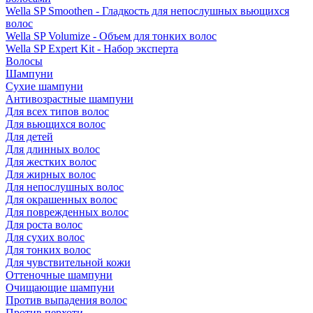
Wella SP Smoothen - Гладкость для непослушных вьющихся
волос
Wella SP Volumize - Объем для тонких волос
Wella SP Expert Kit - Набор эксперта
Волосы
Шампуни
Сухие шампуни
Антивозрастные шампуни
Для всех типов волос
Для вьющихся волос
Для детей
Для длинных волос
Для жестких волос
Для жирных волос
Для непослушных волос
Для окрашенных волос
Для поврежденных волос
Для роста волос
Для сухих волос
Для тонких волос
Для чувствительной кожи
Оттеночные шампуни
Очищающие шампуни
Против выпадения волос
Против перхоти