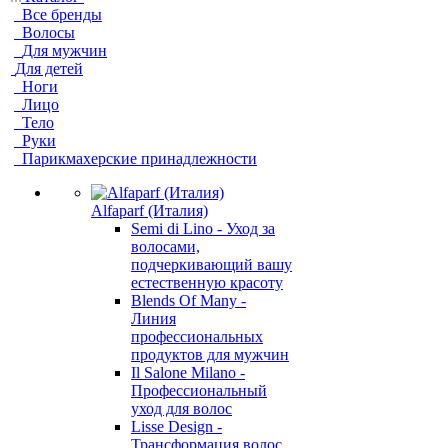
Все бренды
Волосы
Для мужчин
Для детей
Ноги
Лицо
Тело
Руки
Парикмахерские принадлежности
Alfaparf (Италия)
Semi di Lino - Уход за
волосами,
подчеркивающий вашу
естественную красоту
Blends Of Many -
Линия
профессиональных
продуктов для мужчин
Il Salone Milano -
Профессиональный
уход для волос
Lisse Design -
Трансформация волос