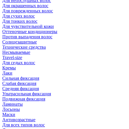
Для непослушных волос
Для окрашенных волос
Для поврежденных волос
Для сухих волос
Для тонких волос
Для чувствительной кожи
Оттеночные кондиционеры
Против выпадения волос
Солнцезащитные
Технические средства
Несмываемые
Travel-size
Для седых волос
Кремы
Лаки
Сильная фиксация
Слабая фиксация
Средняя фиксация
Ультрасильная фиксация
Подвижная фиксация
Ламинаты
Лосьоны
Маски
Антивозрастные
Для всех типов волос