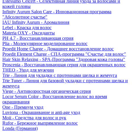
Estessimo Celcert - Селективная линия ухода за волосами и
кожей головы
Infinity Aurum Salon Care - Инновационная программа
"Абсолютное счастье"
IAU Infinity Aurum - Аромалиния
Lebel - Краска для волос
Materia OXY - Оксиданты
PH 4.7 - Восстанавливающая серия
Plia - Молекулярное моделирование волос
Proedit Home Charge - Домашнее восстановление волос
Proedit Element Charge - СПА-программа "Счастье для волос"
Hair Skin Relaxing - SPA-Программа "Здоровая кожа головы"
Proscenia - Восстанавливающая серия для окрашенных волос
THEO - Уход для мужчин
Trie - Линия для укладки с протеинами шелка и жемчуга
Trie Tuner - Линия для базовой укладки с протеинами шелка и
жемчуга
Viege - Антивозростная органическая серия
Locor Serum Color - Восстановление волос во время
окрашивания
One - Премиум уход
Luviona - Окрашивание и anti-age уход
Moii - Средства для волос и рук
Rufor - Бережное выпрямление волос
Londa (Германия)