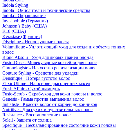
Indola Styling
Indola - Окислители и технические средства
Indola - Окрашивание
Invisibobble (Германия)
Johnson’s Baby (США)
K18 (США)
Kerastase (Франция)
Discipline - Непослушные волосы
Volumifique - Уплотняющий уход для создания объема тонких
волос
Blond Absolu - Уход для любых граней блонда
Fusio-Dose - Молекулярные коктейли для волос
Chronologiste - Искусство ревитализации волос
Couture Styling - Средства для укладки
Densifique - Потеря густоты волос
Elixir Ultime - На основе драгоценных масел
Fresh Affair - Сухой шампунь
Fusio-Scrub - Скраб-уход для кожи головы и волос
Genesis - Гамма против выпадения волос
Initialiste - Красота волос от корней до кончиков
Nutritive - Для сухих и чувствительных волос
Resistance - Восстановление волос
Soleil - Защита от солнца
Specifique - Несбалансированное состояние кожи головы