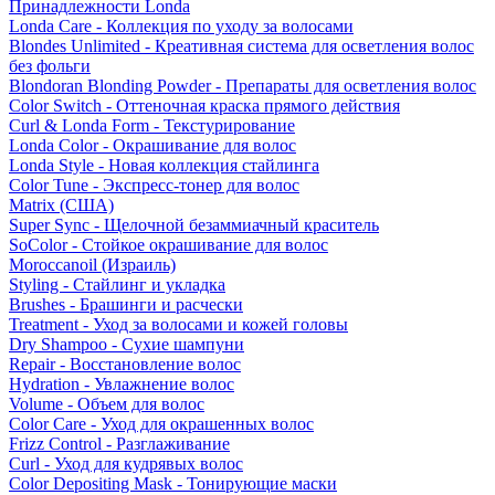
Принадлежности Londa
Londa Care - Коллекция по уходу за волосами
Blondes Unlimited - Креативная система для осветления волос
без фольги
Blondoran Blonding Powder - Препараты для осветления волос
Color Switch - Оттеночная краска прямого действия
Curl & Londa Form - Текстурирование
Londa Color - Окрашивание для волос
Londa Style - Новая коллекция стайлинга
Color Tune - Экспресс-тонер для волос
Matrix (США)
Super Sync - Щелочной безаммиачный краситель
SoColor - Стойкое окрашивание для волос
Moroccanoil (Израиль)
Styling - Стайлинг и укладка
Brushes - Брашинги и расчески
Treatment - Уход за волосами и кожей головы
Dry Shampoo - Сухие шампуни
Repair - Восстановление волос
Hydration - Увлажнение волос
Volume - Объем для волос
Color Care - Уход для окрашенных волос
Frizz Control - Разглаживание
Curl - Уход для кудрявых волос
Color Depositing Mask - Тонирующие маски