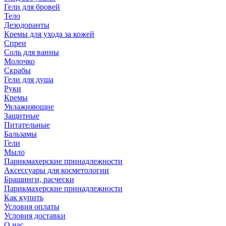
Гели для бровей
Тело
Дезодоранты
Кремы для ухода за кожей
Спреи
Соль для ванны
Молочко
Скрабы
Гели для душа
Руки
Кремы
Увлажняющие
Защитные
Питательные
Бальзамы
Гели
Мыло
Парикмахерские принадлежности
Аксессуары для косметологии
Брашинги, расчески
Парикмахерские принадлежности
Как купить
Условия оплаты
Условия доставки
О нас