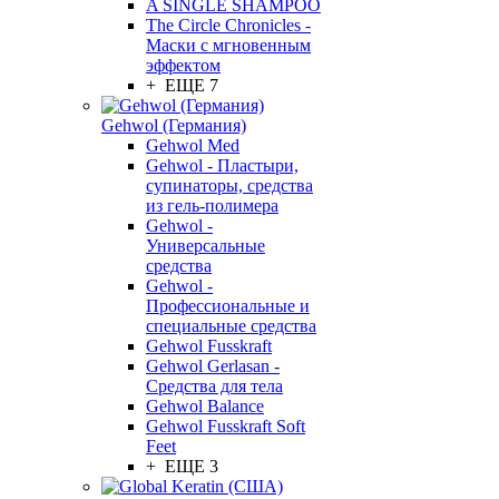
A SINGLE SHAMPOO
The Circle Chronicles -
Маски с мгновенным
эффектом
+ ЕЩЕ 7
Gehwol (Германия)
Gehwol Med
Gehwol - Пластыри,
супинаторы, средства
из гель-полимера
Gehwol -
Универсальные
средства
Gehwol -
Профессиональные и
специальные средства
Gehwol Fusskraft
Gehwol Gerlasan -
Средства для тела
Gehwol Balance
Gehwol Fusskraft Soft
Feet
+ ЕЩЕ 3