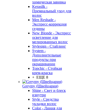
химическая завивка
Kerasilk -
Премиальный уход для
волос
Men Reshade -
Экспресс-коррекция
седины
New Blonde - Экспресс
осветление для
мелированных волос
Stylesign - Стайлинг
System -
Дополнительные
продукты при
окрашивании
Topchic - Стойкая
крем-краска
+ ЕЩЕ 8
Greymy (Швейцария)
Shine - Свет и блеск
изнутри
Style - Средства
укладки волос
Color - Линия для