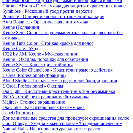
Curl Manifesto - Уход за кудрявыми и вьющимися волосами
Chroma Absolu - Гамма ухода для защиты окрашенных волос
Symbiose - Роскошный уход против перхоти
Premiere - Очищение волос от отложений кальция
Aura Botanica - Органическая линия ухода
Keune (Голландия)
Keune Semi Color - Полуперманентная краска для волос без
аммиака
Keune Tinta Color - Стойкая краска для волос
Keune Care - Уход
1922 by J.M. Keune - Мужская линия
Keune - Оксиды, порошки для осветления
Keune Style - Коллекция стайлинга
Keune Color Chameleon - Красители прямого действия
L'Oreal Professionnel (Франция)
Blond Studio - Полная гамма средств для блондирования
L'Oreal Professionnel - Оксиды
Dia Light - Кислотный краситель тон в тон без аммиака
INOA - Стойкое окрашивание без аммиака
Majirel - Стойкое окрашивание
Dia Color - Краситель-блеск без аммиака
Lebel (Япония)
Дополнительные средства для процедуры окрашивания волос
Cool Orange - Уход за кожей головы «Холодный апельсин»
Natural Hair - На основе натуральных экстрактов