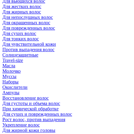
Для вьющихся волос
Для жестких волос
Для жирных волос
Для непослушных волос
Для окрашенных волос
Для поврежденных волос
Для сухих волос
Для тонких волос
Для чувствительной кожи
Против выпадения волос
Солнцезащитные
Travel-size
Масла
Молочко
Муссы
Наборы
Окислители
Ампулы
Восстановление волос
Для густоты и объема волос
При химической обработке
Для сухих и поврежденных волос
Рост волос, против выпадения
Укрепление волос
Для жирной кожи головы