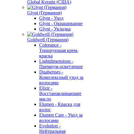
Global Keratin (США)
Glynt (Германия)
Glynt - Уход
Glynt - Окрашивание
Glynt - Укладка
Goldwell (Германия)
Colorance -
Тонирующая крем-
краска
Lightdimensions -
Премиум-осветление
Dualsenses -
Комплексный уход за
волосами
Elixir -
Восстанавливающее
масло
Elumen - Краска для
волос
Elumen Care - Уход за
волосами
Evolution -
Нейтральная