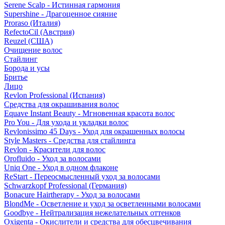
Serene Scalp - Истинная гармония
Supershine - Драгоценное сияние
Proraso (Италия)
RefectoCil (Австрия)
Reuzel (США)
Очищение волос
Стайлинг
Борода и усы
Бритье
Лицо
Revlon Professional (Испания)
Средства для окрашивания волос
Equave Instant Beauty - Мгновенная красота волос
Pro You - Для ухода и укладки волос
Revlonissimo 45 Days - Уход для окрашенных волосы
Style Masters - Средства для стайлинга
Revlon - Красители для волос
Orofluido - Уход за волосами
Uniq One - Уход в одном флаконе
ReStart - Переосмысленный уход за волосами
Schwarzkopf Professional (Германия)
Bonacure Hairtherapy - Уход за волосами
BlondMe - Осветление и уход за осветленными волосами
Goodbye - Нейтрализация нежелательных оттенков
Oxigenta - Окислители и средства для обесцвечивания