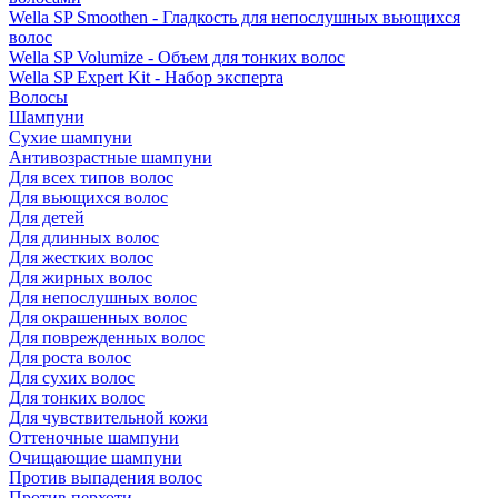
Wella SP Smoothen - Гладкость для непослушных вьющихся
волос
Wella SP Volumize - Объем для тонких волос
Wella SP Expert Kit - Набор эксперта
Волосы
Шампуни
Сухие шампуни
Антивозрастные шампуни
Для всех типов волос
Для вьющихся волос
Для детей
Для длинных волос
Для жестких волос
Для жирных волос
Для непослушных волос
Для окрашенных волос
Для поврежденных волос
Для роста волос
Для сухих волос
Для тонких волос
Для чувствительной кожи
Оттеночные шампуни
Очищающие шампуни
Против выпадения волос
Против перхоти