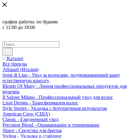
график работы:
по будням
с 11:00 до 18:00
Каталог
Все бренды
Alfaparf (Италия)
Semi di Lino - Уход за волосами, подчеркивающий вашу
естественную красоту
Blends Of Many - Линия профессиональных продуктов для
мужчин
Il Salone Milano - Профессиональный уход для волос
Lisse Design - Трансформация волос
Style Stories - Укладка с безупречным результатом
American Crew (США)
Classic - Ежедневный уход
Precision Blend - Окрашивание и тонирование
Shave - Средства для бритья
Styling - Укладка и стайлинг