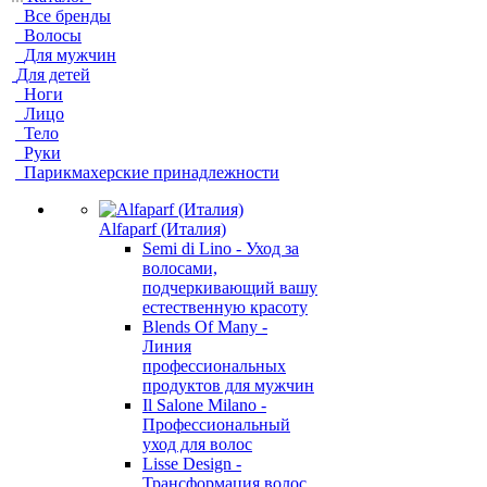
Все бренды
Волосы
Для мужчин
Для детей
Ноги
Лицо
Тело
Руки
Парикмахерские принадлежности
Alfaparf (Италия)
Semi di Lino - Уход за
волосами,
подчеркивающий вашу
естественную красоту
Blends Of Many -
Линия
профессиональных
продуктов для мужчин
Il Salone Milano -
Профессиональный
уход для волос
Lisse Design -
Трансформация волос