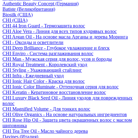
Authentic Beauty Concept (Германия)
Batiste (Великобритания)
Biosilk (США)
CHI (США)
CHI 44 Iron Guard - Термозащита волос
CHI Aloe Vera - Линия для всех типов кудрявых волос
CHI Argan Oil - На основе масла Арганы и дерева Моринга
CHI - Оксиды и осветлители
CHI Deep Brilliance - Глубокое увлажнение и блеск
CHI Enviro - Система разглаживания волос
CHI Man - Мужская серия для волос, усов и бороды
CHI Royal Treatment - Королевский уход
CHI Styling - Ухаживающий стайлинг
CHI Infra - Ежедневный уход
CHI Ionic Hair Color - Краска для волос
CHI Ionic Color Illuminate - Оттеночная серия для волос
CHI Keratin - Кератиновое восстановление волос
CHI Luxury Black Seed Oil - Линия уходов для поврежденных
волос
CHI Magnified Volume - Для тонких волос
CHI Olive Organics - На основе натуральных ингредиентов
CHI Rose Hip Oil - Защита цвета окрашенных волос с маслом
шиповника
CHI Tea Tree Oil - Масло чайного дерева
Davines (Италия)