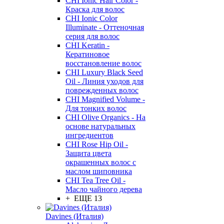
CHI Ionic Hair Color -
Краска для волос
CHI Ionic Color
Illuminate - Оттеночная
серия для волос
CHI Keratin -
Кератиновое
восстановление волос
CHI Luxury Black Seed
Oil - Линия уходов для
поврежденных волос
CHI Magnified Volume -
Для тонких волос
CHI Olive Organics - На
основе натуральных
ингредиентов
CHI Rose Hip Oil -
Защита цвета
окрашенных волос с
маслом шиповника
CHI Tea Tree Oil -
Масло чайного дерева
+ ЕЩЕ 13
Davines (Италия)