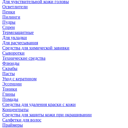
Для чувствительной кожи головы
Осветлители
Пенки
Пилинги
Пудры
Спреи
Термозащитные
Для укладки
Для расчесывания
Средства для химической завивки
Сыворотки
Технические средства
Флюиды
Скрабы
Пасты
Уход с кератином
Эссенции
Тоники
Глины
Помады
Средства для удаления краски с кожи
Концентраты
Средства для защиты кожи при окрашивании
Салфетки для волос
Праймеры