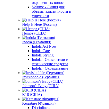
окрашенных волос
Volume - Линия для
объема, эластичности и
упругости
Help Is Here (Россия)
Hempz (США)
Indola (Германия)
Indola Act Now
Indola Care
Indola Styling
Indola - Окислители и
технические средства
Indola - Окрашивание
Invisibobble (Германия)
Johnson’s Baby (США)
K18 (США)
Kerastase (Франция)
Discipline -