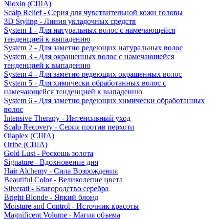
Nioxin (США)
Scalp Relief - Серия для чувствительной кожи головы
3D Styling - Линия укладочных средств
System 1 - Для натуральных волос с намечающейся
тенденцией к выпадению
System 2 - Для заметно редеющих натуральных волос
System 3 - Для окрашенных волос с намечающейся
тенденцией к выпадению
System 4 - Для заметно редеющих окрашенных волос
System 5 - Для химически обработанных волос с
намечающейся тенденцией к выпадению
System 6 - Для заметно редеющих химически обработанных
волос
Intensive Therapy - Интенсивный уход
Scalp Recovery - Серия против перхоти
Olaplex (США)
Oribe (США)
Gold Lust - Роскошь золота
Signature - Вдохновение дня
Hair Alchemy - Сила Возрождения
Beautiful Color - Великолепие цвета
Silverati - Благородство серебра
Bright Blonde - Яркий блонд
Moisture and Control - Источник красоты
Magnificent Volume - Магия объема