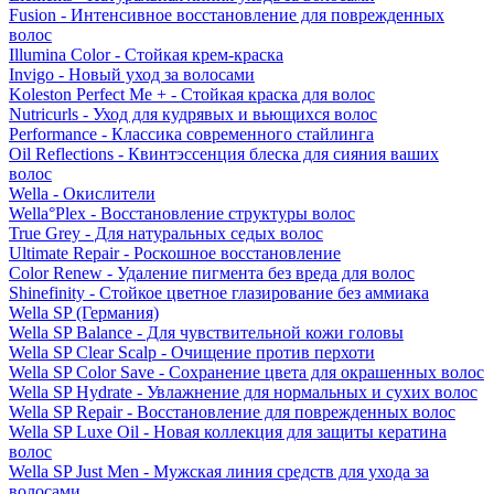
Fusion - Интенсивное восстановление для поврежденных
волос
Illumina Color - Стойкая крем-краска
Invigo - Новый уход за волосами
Koleston Perfect Me + - Стойкая краска для волос
Nutricurls - Уход для кудрявых и вьющихся волос
Performance - Классика современного стайлинга
Oil Reflections - Квинтэссенция блеска для сияния ваших
волос
Wella - Окислители
Wella°Plex - Восстановление структуры волос
True Grey - Для натуральных седых волос
Ultimate Repair - Роскошное восстановление
Color Renew - Удаление пигмента без вреда для волос
Shinefinity - Стойкое цветное глазирование без аммиака
Wella SP (Германия)
Wella SP Balance - Для чувствительной кожи головы
Wella SP Clear Scalp - Очищение против перхоти
Wella SP Color Save - Сохранение цвета для окрашенных волос
Wella SP Hydrate - Увлажнение для нормальных и сухих волос
Wella SP Repair - Восстановление для поврежденных волос
Wella SP Luxe Oil - Новая коллекция для защиты кератина
волос
Wella SP Just Men - Мужская линия средств для ухода за
волосами