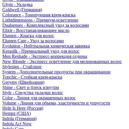
Glynt - Укладка
Goldwell (Германия)
Colorance - Тонирующая крем-краска
Lightdimensions - Премиум-осветление
Dualsenses - Комплексный уход за волосами
Elixir - Восстанавливающее масло
Elumen - Краска для волос
Elumen Care - Уход за волосами
Evolution - Нейтральная химическая завивка
Kerasilk - Премиальный уход для волос
Men Reshade - Экспресс-коррекция седины
New Blonde - Экспресс осветление для мелированных волос
Stylesign - Стайлинг
System - Дополнительные продукты при окрашивании
Topchic - Стойкая крем-краска
Greymy (Швейцария)
Shine - Свет и блеск изнутри
Style - Средства укладки волос
Color - Линия для окрашенных волос
Volume - Линия для объема, эластичности и упругости
Help Is Here (Россия)
Hempz (США)
Indola (Германия)
Indola Act Now
Indola Care