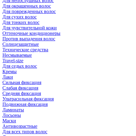
Для непослушных волос
Для окрашенных волос
Для поврежденных волос
Для сухих волос
Для тонких волос
Для чувствительной кожи
Оттеночные кондиционеры
Против выпадения волос
Солнцезащитные
Технические средства
Несмываемые
Travel-size
Для седых волос
Кремы
Лаки
Сильная фиксация
Слабая фиксация
Средняя фиксация
Ультрасильная фиксация
Подвижная фиксация
Ламинаты
Лосьоны
Маски
Антивозрастные
Для всех типов волос