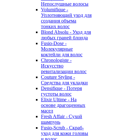
Непослушные волосы
Volumifique -
Уплотняющий уход для
создания объема
тонких волос
Blond Absolu - Уход для
любых граней блонда
Fusio-Dose -
Молекулярные
коктейли для волос
Chronologiste -
Искусство
ревитализации волос
Couture Styling -
Средства для укладки
Densifique - Потеря
густоты волос
Elixir Ultime - На
основе драгоценных
масел
Fresh Affair - Сухой
шампунь
Fusio-Scrub - Скраб-
уход для кожи головы
и волос