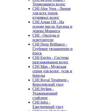
Термозащита волос
CHI Aloe Vera - Линия
для всех типов
кудрявых волос
CHI Argan Oil - На
основе масла Арганы и
дерева Моринга
CHI - Оксиды и
осветлители
CHI Deep Brilliance -
Глубокое увлажнение и
блеск
CHI Enviro - Система
разглаживания волос
CHI Man - Мужская
серия для волос, усов и
бороды
CHI Royal Treatment -
Королевский уход
CHI Styling -
Ухаживающий
стайлинг
CHI Infra -
Ежедневный уход