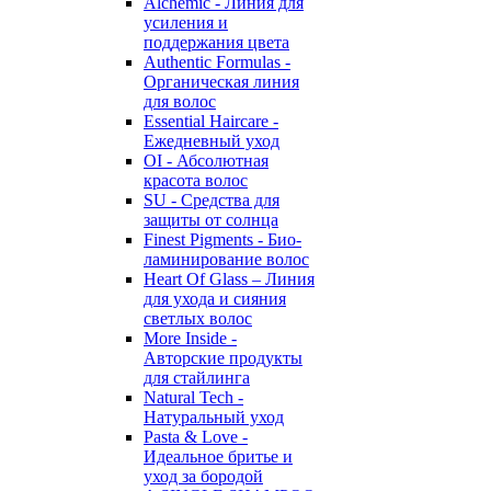
Alchemic - Линия для
усиления и
поддержания цвета
Authentic Formulas -
Органическая линия
для волос
Essential Haircare -
Eжедневный уход
OI - Абсолютная
красота волос
SU - Средства для
защиты от солнца
Finest Pigments - Био-
ламинирование волос
Heart Of Glass – Линия
для ухода и сияния
светлых волос
More Inside -
Авторские продукты
для стайлинга
Natural Tech -
Натуральный уход
Pasta & Love -
Идеальное бритье и
уход за бородой