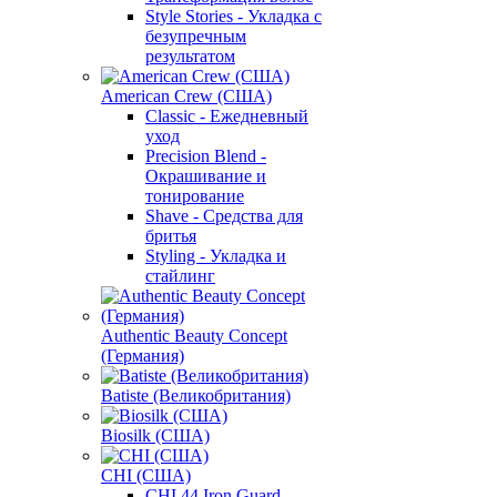
Style Stories - Укладка с
безупречным
результатом
American Crew (США)
Classic - Ежедневный
уход
Precision Blend -
Окрашивание и
тонирование
Shave - Средства для
бритья
Styling - Укладка и
стайлинг
Authentic Beauty Concept
(Германия)
Batiste (Великобритания)
Biosilk (США)
CHI (США)
CHI 44 Iron Guard -