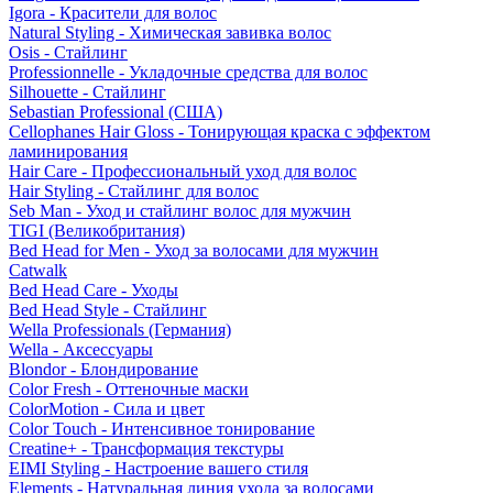
Igora - Красители для волос
Natural Styling - Химическая завивка волос
Osis - Стайлинг
Professionnelle - Укладочные средства для волос
Silhouette - Стайлинг
Sebastian Professional (США)
Cellophanes Hair Gloss - Тонирующая краска с эффектом
ламинирования
Hair Care - Профессиональный уход для волос
Hair Styling - Стайлинг для волос
Seb Man - Уход и стайлинг волос для мужчин
TIGI (Великобритания)
Bed Head for Men - Уход за волосами для мужчин
Catwalk
Bed Head Care - Уходы
Bed Head Style - Стайлинг
Wella Professionals (Германия)
Wella - Аксессуары
Blondor - Блондирование
Color Fresh - Оттеночные маски
ColorMotion - Сила и цвет
Color Touch - Интенсивное тонирование
Creatine+ - Трансформация текстуры
EIMI Styling - Настроение вашего стиля
Elements - Натуральная линия ухода за волосами