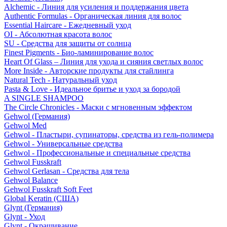
Alchemic - Линия для усиления и поддержания цвета
Authentic Formulas - Органическая линия для волос
Essential Haircare - Eжедневный уход
OI - Абсолютная красота волос
SU - Средства для защиты от солнца
Finest Pigments - Био-ламинирование волос
Heart Of Glass – Линия для ухода и сияния светлых волос
More Inside - Авторские продукты для стайлинга
Natural Tech - Натуральный уход
Pasta & Love - Идеальное бритье и уход за бородой
A SINGLE SHAMPOO
The Circle Chronicles - Маски с мгновенным эффектом
Gehwol (Германия)
Gehwol Med
Gehwol - Пластыри, супинаторы, средства из гель-полимера
Gehwol - Универсальные средства
Gehwol - Профессиональные и специальные средства
Gehwol Fusskraft
Gehwol Gerlasan - Средства для тела
Gehwol Balance
Gehwol Fusskraft Soft Feet
Global Keratin (США)
Glynt (Германия)
Glynt - Уход
Glynt - Окрашивание