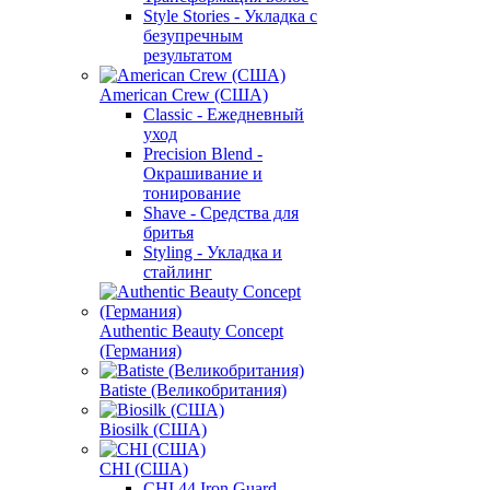
Style Stories - Укладка с
безупречным
результатом
American Crew (США)
Classic - Ежедневный
уход
Precision Blend -
Окрашивание и
тонирование
Shave - Средства для
бритья
Styling - Укладка и
стайлинг
Authentic Beauty Concept
(Германия)
Batiste (Великобритания)
Biosilk (США)
CHI (США)
CHI 44 Iron Guard -