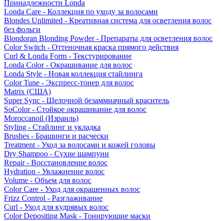
Принадлежности Londa
Londa Care - Коллекция по уходу за волосами
Blondes Unlimited - Креативная система для осветления волос
без фольги
Blondoran Blonding Powder - Препараты для осветления волос
Color Switch - Оттеночная краска прямого действия
Curl & Londa Form - Текстурирование
Londa Color - Окрашивание для волос
Londa Style - Новая коллекция стайлинга
Color Tune - Экспресс-тонер для волос
Matrix (США)
Super Sync - Щелочной безаммиачный краситель
SoColor - Стойкое окрашивание для волос
Moroccanoil (Израиль)
Styling - Стайлинг и укладка
Brushes - Брашинги и расчески
Treatment - Уход за волосами и кожей головы
Dry Shampoo - Сухие шампуни
Repair - Восстановление волос
Hydration - Увлажнение волос
Volume - Объем для волос
Color Care - Уход для окрашенных волос
Frizz Control - Разглаживание
Curl - Уход для кудрявых волос
Color Depositing Mask - Тонирующие маски