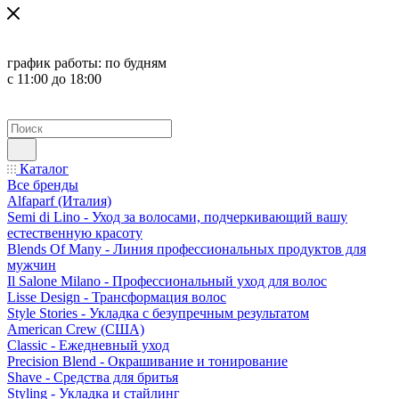
график работы:
по будням
с 11:00 до 18:00
Каталог
Все бренды
Alfaparf (Италия)
Semi di Lino - Уход за волосами, подчеркивающий вашу
естественную красоту
Blends Of Many - Линия профессиональных продуктов для
мужчин
Il Salone Milano - Профессиональный уход для волос
Lisse Design - Трансформация волос
Style Stories - Укладка с безупречным результатом
American Crew (США)
Classic - Ежедневный уход
Precision Blend - Окрашивание и тонирование
Shave - Средства для бритья
Styling - Укладка и стайлинг