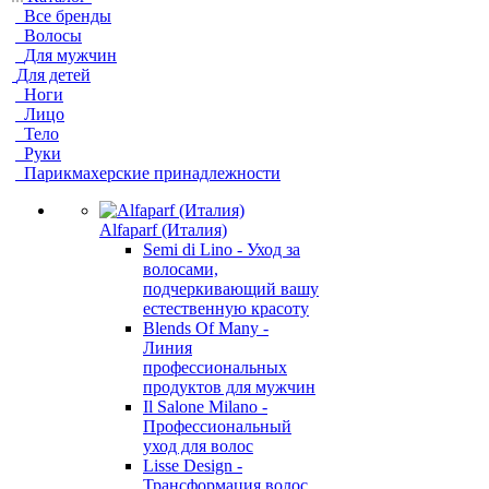
Все бренды
Волосы
Для мужчин
Для детей
Ноги
Лицо
Тело
Руки
Парикмахерские принадлежности
Alfaparf (Италия)
Semi di Lino - Уход за
волосами,
подчеркивающий вашу
естественную красоту
Blends Of Many -
Линия
профессиональных
продуктов для мужчин
Il Salone Milano -
Профессиональный
уход для волос
Lisse Design -
Трансформация волос