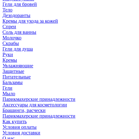
Гели для бровей
Тело
Дезодоранты
Кремы для ухода за кожей
Спреи
Соль для ванны
Молочко
Скрабы
Гели для душа
Руки
Кремы
Увлажняющие
Защитные
Питательные
Бальзамы
Гели
Мыло
Парикмахерские принадлежности
Аксессуары для косметологии
Брашинги, расчески
Парикмахерские принадлежности
Как купить
Условия оплаты
Условия доставки
О нас