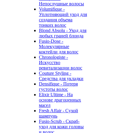
Непослушные волосы
Volumifique -
Уплотняющий уход для
создания объема
тонких волос
Blond Absolu - Уход для
любых граней блонда
Fusio-Dose -
Молекулярные
коктейли для волос
Chronologiste -
Искусство
ревитализации волос
Couture Styling -
Средства для укладки
Densifique - Потеря
густоты волос
Elixir Ultime - На
основе драгоценных
масел
Fresh Affair - Сухой
шампунь
Fusio-Scrub - Скраб-
уход для кожи головы
и волос