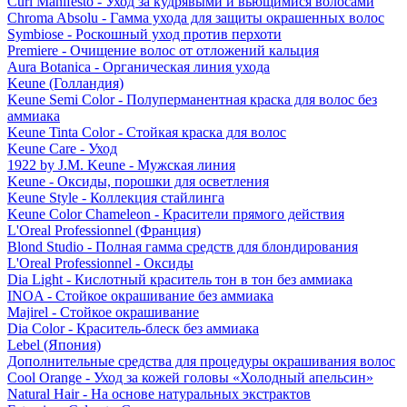
Curl Manifesto - Уход за кудрявыми и вьющимися волосами
Chroma Absolu - Гамма ухода для защиты окрашенных волос
Symbiose - Роскошный уход против перхоти
Premiere - Очищение волос от отложений кальция
Aura Botanica - Органическая линия ухода
Keune (Голландия)
Keune Semi Color - Полуперманентная краска для волос без
аммиака
Keune Tinta Color - Стойкая краска для волос
Keune Care - Уход
1922 by J.M. Keune - Мужская линия
Keune - Оксиды, порошки для осветления
Keune Style - Коллекция стайлинга
Keune Color Chameleon - Красители прямого действия
L'Oreal Professionnel (Франция)
Blond Studio - Полная гамма средств для блондирования
L'Oreal Professionnel - Оксиды
Dia Light - Кислотный краситель тон в тон без аммиака
INOA - Стойкое окрашивание без аммиака
Majirel - Стойкое окрашивание
Dia Color - Краситель-блеск без аммиака
Lebel (Япония)
Дополнительные средства для процедуры окрашивания волос
Cool Orange - Уход за кожей головы «Холодный апельсин»
Natural Hair - На основе натуральных экстрактов