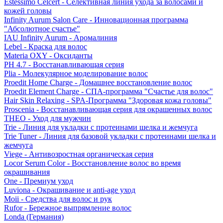
Estessimo Celcert - Селективная линия ухода за волосами и
кожей головы
Infinity Aurum Salon Care - Инновационная программа
"Абсолютное счастье"
IAU Infinity Aurum - Аромалиния
Lebel - Краска для волос
Materia OXY - Оксиданты
PH 4.7 - Восстанавливающая серия
Plia - Молекулярное моделирование волос
Proedit Home Charge - Домашнее восстановление волос
Proedit Element Charge - СПА-программа "Счастье для волос"
Hair Skin Relaxing - SPA-Программа "Здоровая кожа головы"
Proscenia - Восстанавливающая серия для окрашенных волос
THEO - Уход для мужчин
Trie - Линия для укладки с протеинами шелка и жемчуга
Trie Tuner - Линия для базовой укладки с протеинами шелка и
жемчуга
Viege - Антивозростная органическая серия
Locor Serum Color - Восстановление волос во время
окрашивания
One - Премиум уход
Luviona - Окрашивание и anti-age уход
Moii - Средства для волос и рук
Rufor - Бережное выпрямление волос
Londa (Германия)