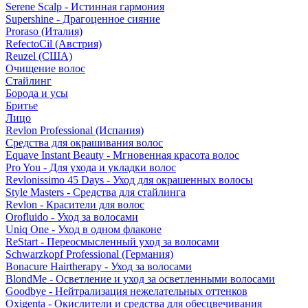
Serene Scalp - Истинная гармония
Supershine - Драгоценное сияние
Proraso (Италия)
RefectoCil (Австрия)
Reuzel (США)
Очищение волос
Стайлинг
Борода и усы
Бритье
Лицо
Revlon Professional (Испания)
Средства для окрашивания волос
Equave Instant Beauty - Мгновенная красота волос
Pro You - Для ухода и укладки волос
Revlonissimo 45 Days - Уход для окрашенных волосы
Style Masters - Средства для стайлинга
Revlon - Красители для волос
Orofluido - Уход за волосами
Uniq One - Уход в одном флаконе
ReStart - Переосмысленный уход за волосами
Schwarzkopf Professional (Германия)
Bonacure Hairtherapy - Уход за волосами
BlondMe - Осветление и уход за осветленными волосами
Goodbye - Нейтрализация нежелательных оттенков
Oxigenta - Окислители и средства для обесцвечивания