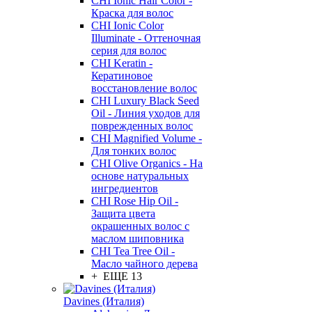
CHI Ionic Hair Color -
Краска для волос
CHI Ionic Color
Illuminate - Оттеночная
серия для волос
CHI Keratin -
Кератиновое
восстановление волос
CHI Luxury Black Seed
Oil - Линия уходов для
поврежденных волос
CHI Magnified Volume -
Для тонких волос
CHI Olive Organics - На
основе натуральных
ингредиентов
CHI Rose Hip Oil -
Защита цвета
окрашенных волос с
маслом шиповника
CHI Tea Tree Oil -
Масло чайного дерева
+ ЕЩЕ 13
Davines (Италия)