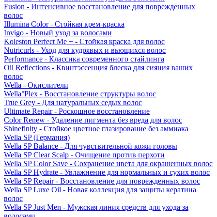
Fusion - Интенсивное восстановление для поврежденных
волос
Illumina Color - Стойкая крем-краска
Invigo - Новый уход за волосами
Koleston Perfect Me + - Стойкая краска для волос
Nutricurls - Уход для кудрявых и вьющихся волос
Performance - Классика современного стайлинга
Oil Reflections - Квинтэссенция блеска для сияния ваших
волос
Wella - Окислители
Wella°Plex - Восстановление структуры волос
True Grey - Для натуральных седых волос
Ultimate Repair - Роскошное восстановление
Color Renew - Удаление пигмента без вреда для волос
Shinefinity - Стойкое цветное глазирование без аммиака
Wella SP (Германия)
Wella SP Balance - Для чувствительной кожи головы
Wella SP Clear Scalp - Очищение против перхоти
Wella SP Color Save - Сохранение цвета для окрашенных волос
Wella SP Hydrate - Увлажнение для нормальных и сухих волос
Wella SP Repair - Восстановление для поврежденных волос
Wella SP Luxe Oil - Новая коллекция для защиты кератина
волос
Wella SP Just Men - Мужская линия средств для ухода за
волосами