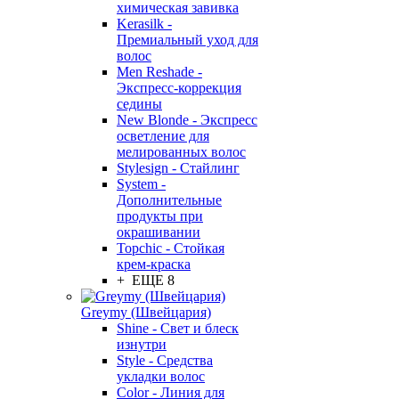
химическая завивка
Kerasilk -
Премиальный уход для
волос
Men Reshade -
Экспресс-коррекция
седины
New Blonde - Экспресс
осветление для
мелированных волос
Stylesign - Стайлинг
System -
Дополнительные
продукты при
окрашивании
Topchic - Стойкая
крем-краска
+ ЕЩЕ 8
Greymy (Швейцария)
Shine - Свет и блеск
изнутри
Style - Средства
укладки волос
Color - Линия для