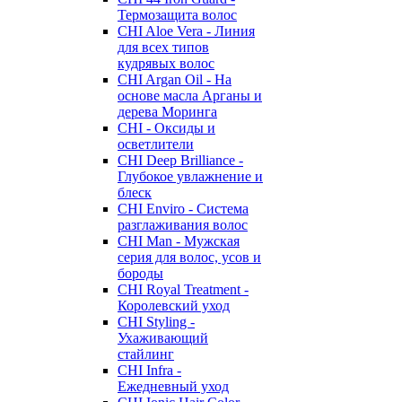
Термозащита волос
CHI Aloe Vera - Линия
для всех типов
кудрявых волос
CHI Argan Oil - На
основе масла Арганы и
дерева Моринга
CHI - Оксиды и
осветлители
CHI Deep Brilliance -
Глубокое увлажнение и
блеск
CHI Enviro - Система
разглаживания волос
CHI Man - Мужская
серия для волос, усов и
бороды
CHI Royal Treatment -
Королевский уход
CHI Styling -
Ухаживающий
стайлинг
CHI Infra -
Ежедневный уход