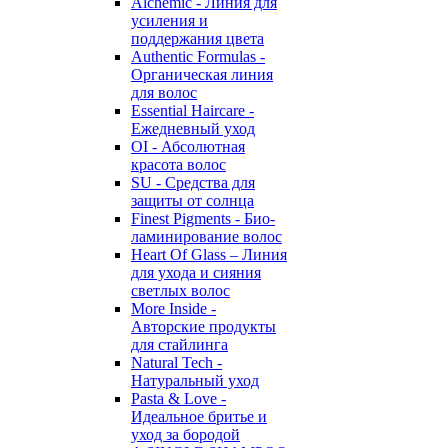
Alchemic - Линия для
усиления и
поддержания цвета
Authentic Formulas -
Органическая линия
для волос
Essential Haircare -
Eжедневный уход
OI - Абсолютная
красота волос
SU - Средства для
защиты от солнца
Finest Pigments - Био-
ламинирование волос
Heart Of Glass – Линия
для ухода и сияния
светлых волос
More Inside -
Авторские продукты
для стайлинга
Natural Tech -
Натуральный уход
Pasta & Love -
Идеальное бритье и
уход за бородой