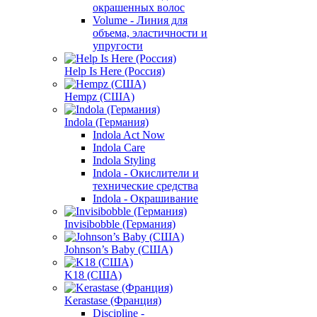
окрашенных волос
Volume - Линия для
объема, эластичности и
упругости
Help Is Here (Россия)
Hempz (США)
Indola (Германия)
Indola Act Now
Indola Care
Indola Styling
Indola - Окислители и
технические средства
Indola - Окрашивание
Invisibobble (Германия)
Johnson’s Baby (США)
K18 (США)
Kerastase (Франция)
Discipline -