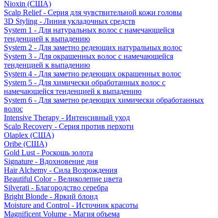
Nioxin (США)
Scalp Relief - Серия для чувствительной кожи головы
3D Styling - Линия укладочных средств
System 1 - Для натуральных волос с намечающейся
тенденцией к выпадению
System 2 - Для заметно редеющих натуральных волос
System 3 - Для окрашенных волос с намечающейся
тенденцией к выпадению
System 4 - Для заметно редеющих окрашенных волос
System 5 - Для химически обработанных волос с
намечающейся тенденцией к выпадению
System 6 - Для заметно редеющих химически обработанных
волос
Intensive Therapy - Интенсивный уход
Scalp Recovery - Серия против перхоти
Olaplex (США)
Oribe (США)
Gold Lust - Роскошь золота
Signature - Вдохновение дня
Hair Alchemy - Сила Возрождения
Beautiful Color - Великолепие цвета
Silverati - Благородство серебра
Bright Blonde - Яркий блонд
Moisture and Control - Источник красоты
Magnificent Volume - Магия объема