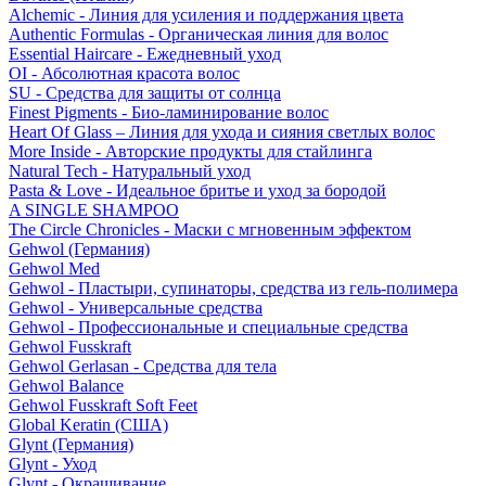
Alchemic - Линия для усиления и поддержания цвета
Authentic Formulas - Органическая линия для волос
Essential Haircare - Eжедневный уход
OI - Абсолютная красота волос
SU - Средства для защиты от солнца
Finest Pigments - Био-ламинирование волос
Heart Of Glass – Линия для ухода и сияния светлых волос
More Inside - Авторские продукты для стайлинга
Natural Tech - Натуральный уход
Pasta & Love - Идеальное бритье и уход за бородой
A SINGLE SHAMPOO
The Circle Chronicles - Маски с мгновенным эффектом
Gehwol (Германия)
Gehwol Med
Gehwol - Пластыри, супинаторы, средства из гель-полимера
Gehwol - Универсальные средства
Gehwol - Профессиональные и специальные средства
Gehwol Fusskraft
Gehwol Gerlasan - Средства для тела
Gehwol Balance
Gehwol Fusskraft Soft Feet
Global Keratin (США)
Glynt (Германия)
Glynt - Уход
Glynt - Окрашивание