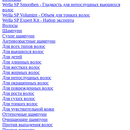
Wella SP Smoothen - Гладкость для непослушных вьющихся
волос
Wella SP Volumize - Объем для тонких волос
Wella SP Expert Kit - Набор эксперта
Волосы
Шампуни
Сухие шампуни
Антивозрастные шампуни
Для всех типов волос
Для вьющихся волос
Для детей
Для длинных волос
Для жестких волос
Для жирных волос
Для непослушных волос
Для окрашенных волос
Для поврежденных волос
Для роста волос
Для сухих волос
Для тонких волос
Для чувствительной кожи
Оттеночные шампуни
Очищающие шампуни
Против выпадения волос
Против перхоти