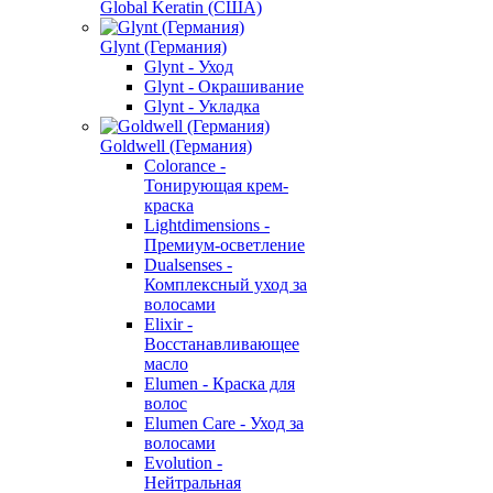
Global Keratin (США)
Glynt (Германия)
Glynt - Уход
Glynt - Окрашивание
Glynt - Укладка
Goldwell (Германия)
Colorance -
Тонирующая крем-
краска
Lightdimensions -
Премиум-осветление
Dualsenses -
Комплексный уход за
волосами
Elixir -
Восстанавливающее
масло
Elumen - Краска для
волос
Elumen Care - Уход за
волосами
Evolution -
Нейтральная