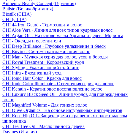
Authentic Beauty Concept (Германия)
Batiste (Великобритания)
Biosilk (США)
CHI (США)
CHI 44 Iron Guard - Термозащита волос
CHI Aloe Vera - Линия для всех типов кудрявых волос
CHI Argan Oil - На основе масла Арганы и дерева Моринга
CHI - Оксиды и осветлители
CHI Deep Brilliance - Глубокое увлажнение и блеск
CHI Enviro - Система разглаживания волос
CHI Man - Мужская серия для волос, усов и бороды
CHI Royal Treatment - Королевский уход
CHI Styling - Ухаживающий стайлинг
CHI Infra - Ежедневный уход
CHI Ionic Hair Color - Краска для волос
CHI Ionic Color Illuminate - Оттеночная серия для волос
CHI Keratin - Кератиновое восстановление волос
CHI Luxury Black Seed Oil - Линия уходов для поврежденных
волос
CHI Magnified Volume - Для тонких волос
CHI Olive Organics - На основе натуральных ингредиентов
CHI Rose Hip Oil - Защита цвета окрашенных волос с маслом
шиповника
CHI Tea Tree Oil - Масло чайного дерева
Davines (Италия)