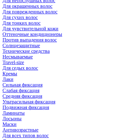
Для непослушных волос
Для окрашенных волос
Для поврежденных волос
Для сухих волос
Для тонких волос
Для чувствительной кожи
Оттеночные кондиционеры
Против выпадения волос
Солнцезащитные
Технические средства
Несмываемые
Travel-size
Для седых волос
Кремы
Лаки
Сильная фиксация
Слабая фиксация
Средняя фиксация
Ультрасильная фиксация
Подвижная фиксация
Ламинаты
Лосьоны
Маски
Антивозрастные
Для всех типов волос