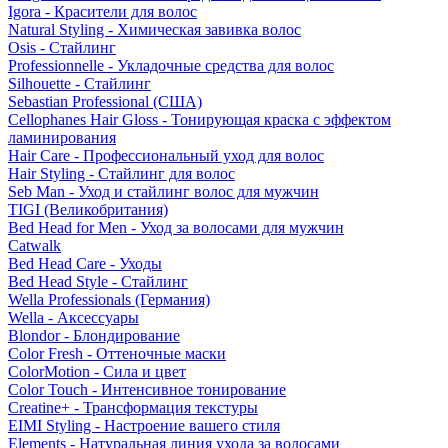
Igora - Красители для волос
Natural Styling - Химическая завивка волос
Osis - Стайлинг
Professionnelle - Укладочные средства для волос
Silhouette - Стайлинг
Sebastian Professional (США)
Cellophanes Hair Gloss - Тонирующая краска с эффектом
ламинирования
Hair Care - Профессиональный уход для волос
Hair Styling - Стайлинг для волос
Seb Man - Уход и стайлинг волос для мужчин
TIGI (Великобритания)
Bed Head for Men - Уход за волосами для мужчин
Catwalk
Bed Head Care - Уходы
Bed Head Style - Стайлинг
Wella Professionals (Германия)
Wella - Аксессуары
Blondor - Блондирование
Color Fresh - Оттеночные маски
ColorMotion - Сила и цвет
Color Touch - Интенсивное тонирование
Creatine+ - Трансформация текстуры
EIMI Styling - Настроение вашего стиля
Elements - Натуральная линия ухода за волосами