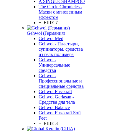
A SINGLE SHAMPOO
The Circle Chronicles -
Маски с мгновенным
эффектом
+ ЕЩЕ 7
Gehwol (Германия)
Gehwol Med
Gehwol - Пластыри,
супинаторы, средства
из гель-полимера
Gehwol -
Универсальные
средства
Gehwol -
Профессиональные и
специальные средства
Gehwol Fusskraft
Gehwol Gerlasan -
Средства для тела
Gehwol Balance
Gehwol Fusskraft Soft
Feet
+ ЕЩЕ 3