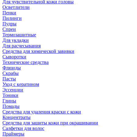
Для чувствительной кожи головы
Осветлители
Пенки
Пилинги
Пудры
Спреи
Термозащитные
Для укладки
Для расчесывания
Средства для химической завивки
Сыворотки
Технические средства
Флюиды
Скрабы
Пасты
Уход с кератином
Эссенции
Тоники
Глины
Помады
Средства для удаления краски с кожи
Концентраты
Средства для защиты кожи при окрашивании
Салфетки для волос
Праймеры