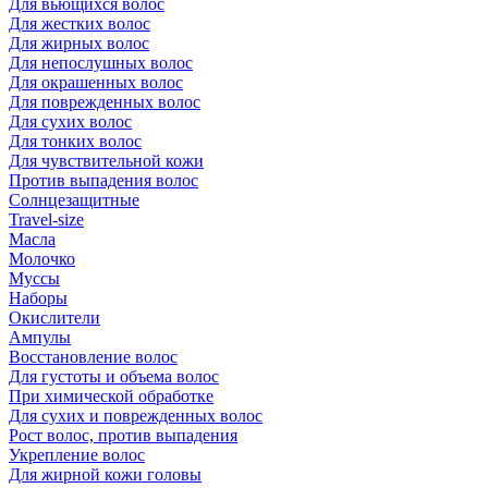
Для вьющихся волос
Для жестких волос
Для жирных волос
Для непослушных волос
Для окрашенных волос
Для поврежденных волос
Для сухих волос
Для тонких волос
Для чувствительной кожи
Против выпадения волос
Солнцезащитные
Travel-size
Масла
Молочко
Муссы
Наборы
Окислители
Ампулы
Восстановление волос
Для густоты и объема волос
При химической обработке
Для сухих и поврежденных волос
Рост волос, против выпадения
Укрепление волос
Для жирной кожи головы