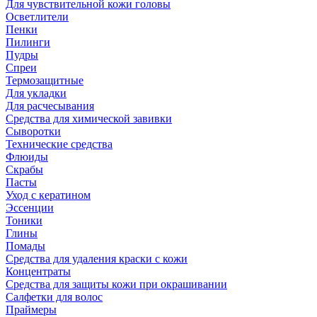
Для чувствительной кожи головы
Осветлители
Пенки
Пилинги
Пудры
Спреи
Термозащитные
Для укладки
Для расчесывания
Средства для химической завивки
Сыворотки
Технические средства
Флюиды
Скрабы
Пасты
Уход с кератином
Эссенции
Тоники
Глины
Помады
Средства для удаления краски с кожи
Концентраты
Средства для защиты кожи при окрашивании
Салфетки для волос
Праймеры