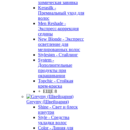
химическая завивка
Kerasilk -
Премиальный уход для
волос
Men Reshade -
Экспресс-коррекция
седины
New Blonde - Экспресс
осветление для
мелированных волос
Stylesign - Стайлинг
System -
Дополнительные
продукты при
окрашивании
Topchic - Стойкая
крем-краска
+ ЕЩЕ 8
Greymy (Швейцария)
Shine - Свет и блеск
изнутри
Style - Средства
укладки волос
Color - Линия для