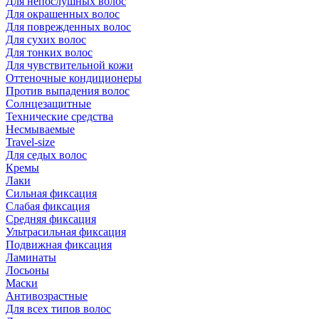
Для непослушных волос
Для окрашенных волос
Для поврежденных волос
Для сухих волос
Для тонких волос
Для чувствительной кожи
Оттеночные кондиционеры
Против выпадения волос
Солнцезащитные
Технические средства
Несмываемые
Travel-size
Для седых волос
Кремы
Лаки
Сильная фиксация
Слабая фиксация
Средняя фиксация
Ультрасильная фиксация
Подвижная фиксация
Ламинаты
Лосьоны
Маски
Антивозрастные
Для всех типов волос