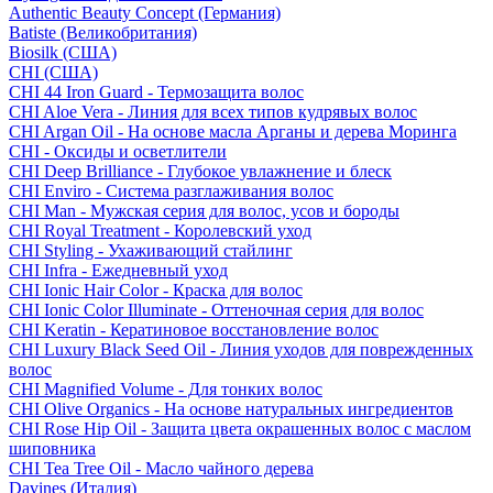
Authentic Beauty Concept (Германия)
Batiste (Великобритания)
Biosilk (США)
CHI (США)
CHI 44 Iron Guard - Термозащита волос
CHI Aloe Vera - Линия для всех типов кудрявых волос
CHI Argan Oil - На основе масла Арганы и дерева Моринга
CHI - Оксиды и осветлители
CHI Deep Brilliance - Глубокое увлажнение и блеск
CHI Enviro - Система разглаживания волос
CHI Man - Мужская серия для волос, усов и бороды
CHI Royal Treatment - Королевский уход
CHI Styling - Ухаживающий стайлинг
CHI Infra - Ежедневный уход
CHI Ionic Hair Color - Краска для волос
CHI Ionic Color Illuminate - Оттеночная серия для волос
CHI Keratin - Кератиновое восстановление волос
CHI Luxury Black Seed Oil - Линия уходов для поврежденных
волос
CHI Magnified Volume - Для тонких волос
CHI Olive Organics - На основе натуральных ингредиентов
CHI Rose Hip Oil - Защита цвета окрашенных волос с маслом
шиповника
CHI Tea Tree Oil - Масло чайного дерева
Davines (Италия)