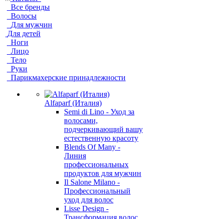
Все бренды
Волосы
Для мужчин
Для детей
Ноги
Лицо
Тело
Руки
Парикмахерские принадлежности
Alfaparf (Италия)
Semi di Lino - Уход за
волосами,
подчеркивающий вашу
естественную красоту
Blends Of Many -
Линия
профессиональных
продуктов для мужчин
Il Salone Milano -
Профессиональный
уход для волос
Lisse Design -
Трансформация волос