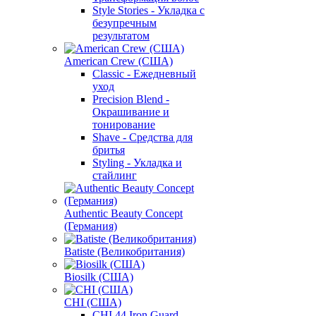
Style Stories - Укладка с
безупречным
результатом
American Crew (США)
Classic - Ежедневный
уход
Precision Blend -
Окрашивание и
тонирование
Shave - Средства для
бритья
Styling - Укладка и
стайлинг
Authentic Beauty Concept
(Германия)
Batiste (Великобритания)
Biosilk (США)
CHI (США)
CHI 44 Iron Guard -