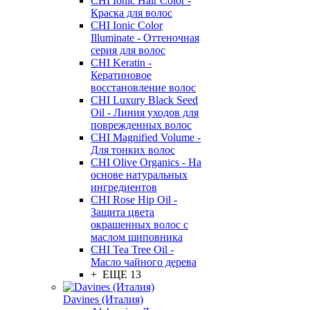
CHI Ionic Hair Color -
Краска для волос
CHI Ionic Color
Illuminate - Оттеночная
серия для волос
CHI Keratin -
Кератиновое
восстановление волос
CHI Luxury Black Seed
Oil - Линия уходов для
поврежденных волос
CHI Magnified Volume -
Для тонких волос
CHI Olive Organics - На
основе натуральных
ингредиентов
CHI Rose Hip Oil -
Защита цвета
окрашенных волос с
маслом шиповника
CHI Tea Tree Oil -
Масло чайного дерева
+ ЕЩЕ 13
Davines (Италия)