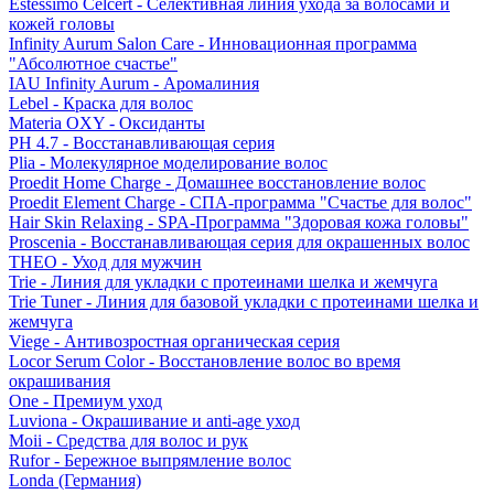
Estessimo Celcert - Селективная линия ухода за волосами и
кожей головы
Infinity Aurum Salon Care - Инновационная программа
"Абсолютное счастье"
IAU Infinity Aurum - Аромалиния
Lebel - Краска для волос
Materia OXY - Оксиданты
PH 4.7 - Восстанавливающая серия
Plia - Молекулярное моделирование волос
Proedit Home Charge - Домашнее восстановление волос
Proedit Element Charge - СПА-программа "Счастье для волос"
Hair Skin Relaxing - SPA-Программа "Здоровая кожа головы"
Proscenia - Восстанавливающая серия для окрашенных волос
THEO - Уход для мужчин
Trie - Линия для укладки с протеинами шелка и жемчуга
Trie Tuner - Линия для базовой укладки с протеинами шелка и
жемчуга
Viege - Антивозростная органическая серия
Locor Serum Color - Восстановление волос во время
окрашивания
One - Премиум уход
Luviona - Окрашивание и anti-age уход
Moii - Средства для волос и рук
Rufor - Бережное выпрямление волос
Londa (Германия)