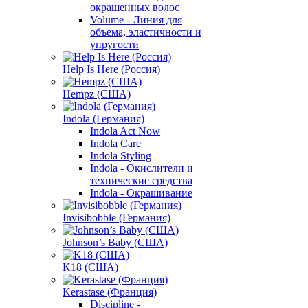
окрашенных волос
Volume - Линия для
объема, эластичности и
упругости
Help Is Here (Россия)
Hempz (США)
Indola (Германия)
Indola Act Now
Indola Care
Indola Styling
Indola - Окислители и
технические средства
Indola - Окрашивание
Invisibobble (Германия)
Johnson’s Baby (США)
K18 (США)
Kerastase (Франция)
Discipline -