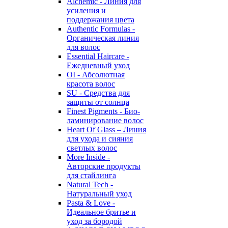
Alchemic - Линия для
усиления и
поддержания цвета
Authentic Formulas -
Органическая линия
для волос
Essential Haircare -
Eжедневный уход
OI - Абсолютная
красота волос
SU - Средства для
защиты от солнца
Finest Pigments - Био-
ламинирование волос
Heart Of Glass – Линия
для ухода и сияния
светлых волос
More Inside -
Авторские продукты
для стайлинга
Natural Tech -
Натуральный уход
Pasta & Love -
Идеальное бритье и
уход за бородой