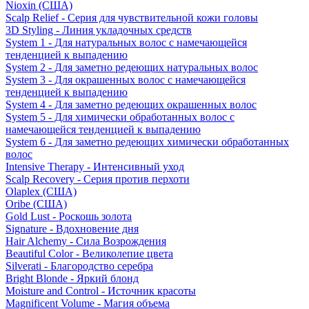
Nioxin (США)
Scalp Relief - Серия для чувствительной кожи головы
3D Styling - Линия укладочных средств
System 1 - Для натуральных волос с намечающейся
тенденцией к выпадению
System 2 - Для заметно редеющих натуральных волос
System 3 - Для окрашенных волос с намечающейся
тенденцией к выпадению
System 4 - Для заметно редеющих окрашенных волос
System 5 - Для химически обработанных волос с
намечающейся тенденцией к выпадению
System 6 - Для заметно редеющих химически обработанных
волос
Intensive Therapy - Интенсивный уход
Scalp Recovery - Серия против перхоти
Olaplex (США)
Oribe (США)
Gold Lust - Роскошь золота
Signature - Вдохновение дня
Hair Alchemy - Сила Возрождения
Beautiful Color - Великолепие цвета
Silverati - Благородство серебра
Bright Blonde - Яркий блонд
Moisture and Control - Источник красоты
Magnificent Volume - Магия объема