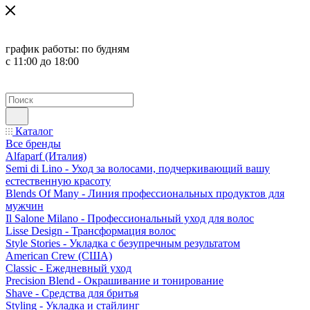
график работы:
по будням
с 11:00 до 18:00
Каталог
Все бренды
Alfaparf (Италия)
Semi di Lino - Уход за волосами, подчеркивающий вашу
естественную красоту
Blends Of Many - Линия профессиональных продуктов для
мужчин
Il Salone Milano - Профессиональный уход для волос
Lisse Design - Трансформация волос
Style Stories - Укладка с безупречным результатом
American Crew (США)
Classic - Ежедневный уход
Precision Blend - Окрашивание и тонирование
Shave - Средства для бритья
Styling - Укладка и стайлинг