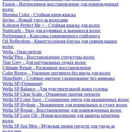
Fusion - Интенсивное восстановление для поврежденных
волос
Illumina Color - Стойкая крем-краска
Invigo - Новый уход за волосами
Koleston Perfect Me + - Стойкая краска для волос
Nutricurls - Уход для кудрявых и вьющихся волос
Performance - Классика современного стайлинга
Oil Reflections - Квинтэссенция блеска для сияния ваших
волос
Wella - Окислители
Wella°Plex - Восстановление структуры волос
True Grey - Для натуральных седых волос
Ultimate Repair - Роскошное восстановление
Color Renew - Удаление пигмента без вреда для волос
Shinefinity - Стойкое цветное глазирование без аммиака
Wella SP (Германия)
Wella SP Balance - Для чувствительной кожи головы
Wella SP Clear Scalp - Очищение против перхоти
Wella SP Color Save - Сохранение цвета для окрашенных волос
Wella SP Hydrate - Увлажнение для нормальных и сухих волос
Wella SP Repair - Восстановление для поврежденных волос
Wella SP Luxe Oil - Новая коллекция для защиты кератина
волос
Wella SP Just Men - Мужская линия средств для ухода за
волосами