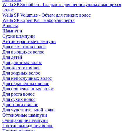
Wella SP Smoothen - Гладкость для непослушных вьющихся
волос
Wella SP Volumize - Объем для тонких волос
Wella SP Expert Kit - Набор эксперта
Волосы
Шампуни
Сухие шампуни
Антивозрастные шампуни
Для всех типов волос
Для вьющихся волос
Для детей
Для длинных волос
Для жестких волос
Для жирных волос
Для непослушных волос
Для окрашенных волос
Для поврежденных волос
Для роста волос
Для сухих волос
Для тонких волос
Для чувствительной кожи
Оттеночные шампуни
Очищающие шампуни
Против выпадения волос
Против перхоти