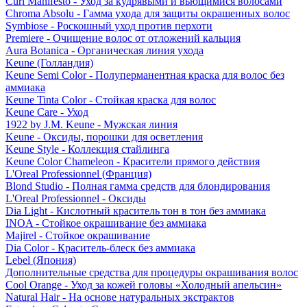
Curl Manifesto - Уход за кудрявыми и вьющимися волосами
Chroma Absolu - Гамма ухода для защиты окрашенных волос
Symbiose - Роскошный уход против перхоти
Premiere - Очищение волос от отложений кальция
Aura Botanica - Органическая линия ухода
Keune (Голландия)
Keune Semi Color - Полуперманентная краска для волос без
аммиака
Keune Tinta Color - Стойкая краска для волос
Keune Care - Уход
1922 by J.M. Keune - Мужская линия
Keune - Оксиды, порошки для осветления
Keune Style - Коллекция стайлинга
Keune Color Chameleon - Красители прямого действия
L'Oreal Professionnel (Франция)
Blond Studio - Полная гамма средств для блондирования
L'Oreal Professionnel - Оксиды
Dia Light - Кислотный краситель тон в тон без аммиака
INOA - Стойкое окрашивание без аммиака
Majirel - Стойкое окрашивание
Dia Color - Краситель-блеск без аммиака
Lebel (Япония)
Дополнительные средства для процедуры окрашивания волос
Cool Orange - Уход за кожей головы «Холодный апельсин»
Natural Hair - На основе натуральных экстрактов