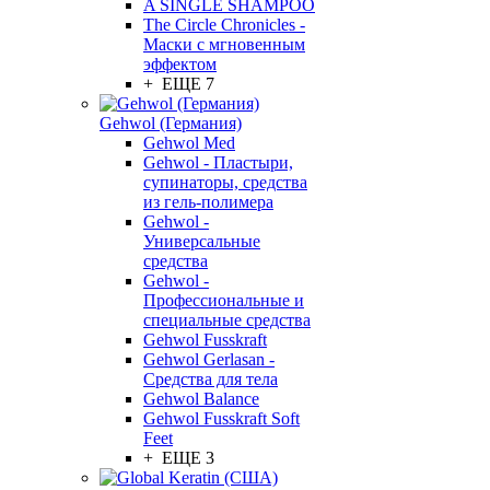
A SINGLE SHAMPOO
The Circle Chronicles -
Маски с мгновенным
эффектом
+ ЕЩЕ 7
Gehwol (Германия)
Gehwol Med
Gehwol - Пластыри,
супинаторы, средства
из гель-полимера
Gehwol -
Универсальные
средства
Gehwol -
Профессиональные и
специальные средства
Gehwol Fusskraft
Gehwol Gerlasan -
Средства для тела
Gehwol Balance
Gehwol Fusskraft Soft
Feet
+ ЕЩЕ 3