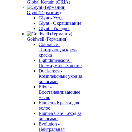
Global Keratin (США)
Glynt (Германия)
Glynt - Уход
Glynt - Окрашивание
Glynt - Укладка
Goldwell (Германия)
Colorance -
Тонирующая крем-
краска
Lightdimensions -
Премиум-осветление
Dualsenses -
Комплексный уход за
волосами
Elixir -
Восстанавливающее
масло
Elumen - Краска для
волос
Elumen Care - Уход за
волосами
Evolution -
Нейтральная