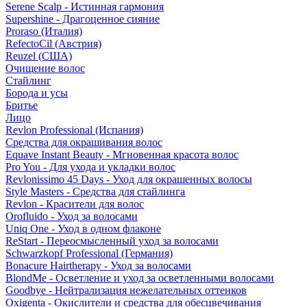
Serene Scalp - Истинная гармония
Supershine - Драгоценное сияние
Proraso (Италия)
RefectoCil (Австрия)
Reuzel (США)
Очищение волос
Стайлинг
Борода и усы
Бритье
Лицо
Revlon Professional (Испания)
Средства для окрашивания волос
Equave Instant Beauty - Мгновенная красота волос
Pro You - Для ухода и укладки волос
Revlonissimo 45 Days - Уход для окрашенных волосы
Style Masters - Средства для стайлинга
Revlon - Красители для волос
Orofluido - Уход за волосами
Uniq One - Уход в одном флаконе
ReStart - Переосмысленный уход за волосами
Schwarzkopf Professional (Германия)
Bonacure Hairtherapy - Уход за волосами
BlondMe - Осветление и уход за осветленными волосами
Goodbye - Нейтрализация нежелательных оттенков
Oxigenta - Окислители и средства для обесцвечивания