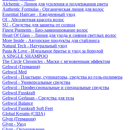
Alchemic - Линия для усиления и поддержания цвета
Authentic Formulas - Органическая линия для волос
Essential Haircare - Eжедневный уход
OI - Абсолютная красота волос
SU - Средства для защиты от солнца
Finest Pigments - Био-ламинирование волос
Heart Of Glass – Линия для ухода и сияния светлых волос
More Inside - Авторские продукты для стайлинга
Natural Tech - Натуральный уход
Pasta & Love - Идеальное бритье и уход за бородой
A SINGLE SHAMPOO
The Circle Chronicles - Маски с мгновенным эффектом
Gehwol (Германия)
Gehwol Med
Gehwol - Пластыри, супинаторы, средства из гель-полимера
Gehwol - Универсальные средства
Gehwol - Профессиональные и специальные средства
Gehwol Fusskraft
Gehwol Gerlasan - Средства для тела
Gehwol Balance
Gehwol Fusskraft Soft Feet
Global Keratin (США)
Glynt (Германия)
Glynt - Уход
Glynt - Окрашивание