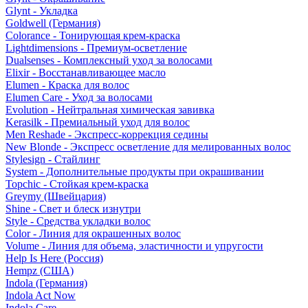
Glynt - Укладка
Goldwell (Германия)
Colorance - Тонирующая крем-краска
Lightdimensions - Премиум-осветление
Dualsenses - Комплексный уход за волосами
Elixir - Восстанавливающее масло
Elumen - Краска для волос
Elumen Care - Уход за волосами
Evolution - Нейтральная химическая завивка
Kerasilk - Премиальный уход для волос
Men Reshade - Экспресс-коррекция седины
New Blonde - Экспресс осветление для мелированных волос
Stylesign - Стайлинг
System - Дополнительные продукты при окрашивании
Topchic - Стойкая крем-краска
Greymy (Швейцария)
Shine - Свет и блеск изнутри
Style - Средства укладки волос
Color - Линия для окрашенных волос
Volume - Линия для объема, эластичности и упругости
Help Is Here (Россия)
Hempz (США)
Indola (Германия)
Indola Act Now
Indola Care