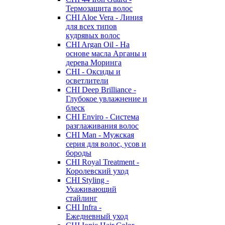
Термозащита волос
CHI Aloe Vera - Линия
для всех типов
кудрявых волос
CHI Argan Oil - На
основе масла Арганы и
дерева Моринга
CHI - Оксиды и
осветлители
CHI Deep Brilliance -
Глубокое увлажнение и
блеск
CHI Enviro - Система
разглаживания волос
CHI Man - Мужская
серия для волос, усов и
бороды
CHI Royal Treatment -
Королевский уход
CHI Styling -
Ухаживающий
стайлинг
CHI Infra -
Ежедневный уход