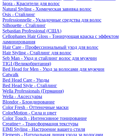
Igora - Красители для волос
Natural Styling - Химическая завивка волос
Osis - Стайлинг
Professionnelle - Укладочные средства для волос
Silhouette - Стайлинг
Sebastian Professional (США)
Cellophanes Hair Gloss - Тонирующая краска с эффектом
ламинирования
Hair Care - Профессиональный уход для волос
Hair Styling - Стайлинг для волос
Seb Man - Уход и стайлинг волос для мужчин
TIGI (Великобритания)
Bed Head for Men - Уход за волосами для мужчин
Catwalk
Bed Head Care - Уходы
Bed Head Style - Стайлинг
Wella Professionals (Германия)
Wella - Аксессуары
Blondor - Блондирование
Color Fresh - Оттеночные маски
ColorMotion - Сила и цвет
Color Touch - Интенсивное тонирование
Creatine+ - Трансформация текстуры
EIMI Styling - Настроение вашего стиля
Elements - Натуральная линия ухода за волосами