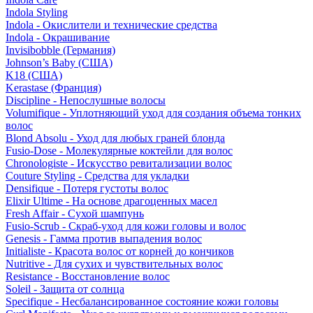
Indola Styling
Indola - Окислители и технические средства
Indola - Окрашивание
Invisibobble (Германия)
Johnson’s Baby (США)
K18 (США)
Kerastase (Франция)
Discipline - Непослушные волосы
Volumifique - Уплотняющий уход для создания объема тонких
волос
Blond Absolu - Уход для любых граней блонда
Fusio-Dose - Молекулярные коктейли для волос
Chronologiste - Искусство ревитализации волос
Couture Styling - Средства для укладки
Densifique - Потеря густоты волос
Elixir Ultime - На основе драгоценных масел
Fresh Affair - Сухой шампунь
Fusio-Scrub - Скраб-уход для кожи головы и волос
Genesis - Гамма против выпадения волос
Initialiste - Красота волос от корней до кончиков
Nutritive - Для сухих и чувствительных волос
Resistance - Восстановление волос
Soleil - Защита от солнца
Specifique - Несбалансированное состояние кожи головы