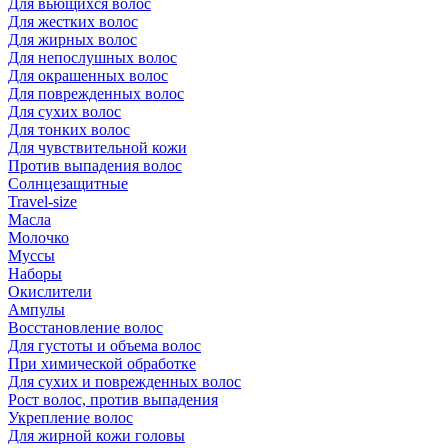
Для вьющихся волос
Для жестких волос
Для жирных волос
Для непослушных волос
Для окрашенных волос
Для поврежденных волос
Для сухих волос
Для тонких волос
Для чувствительной кожи
Против выпадения волос
Солнцезащитные
Travel-size
Масла
Молочко
Муссы
Наборы
Окислители
Ампулы
Восстановление волос
Для густоты и объема волос
При химической обработке
Для сухих и поврежденных волос
Рост волос, против выпадения
Укрепление волос
Для жирной кожи головы