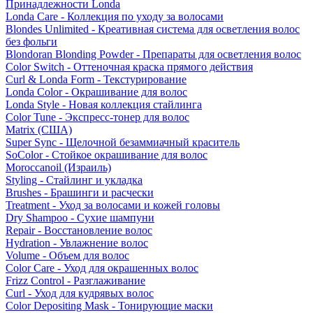
Принадлежности Londa
Londa Care - Коллекция по уходу за волосами
Blondes Unlimited - Креативная система для осветления волос
без фольги
Blondoran Blonding Powder - Препараты для осветления волос
Color Switch - Оттеночная краска прямого действия
Curl & Londa Form - Текстурирование
Londa Color - Окрашивание для волос
Londa Style - Новая коллекция стайлинга
Color Tune - Экспресс-тонер для волос
Matrix (США)
Super Sync - Щелочной безаммиачный краситель
SoColor - Стойкое окрашивание для волос
Moroccanoil (Израиль)
Styling - Стайлинг и укладка
Brushes - Брашинги и расчески
Treatment - Уход за волосами и кожей головы
Dry Shampoo - Сухие шампуни
Repair - Восстановление волос
Hydration - Увлажнение волос
Volume - Объем для волос
Color Care - Уход для окрашенных волос
Frizz Control - Разглаживание
Curl - Уход для кудрявых волос
Color Depositing Mask - Тонирующие маски