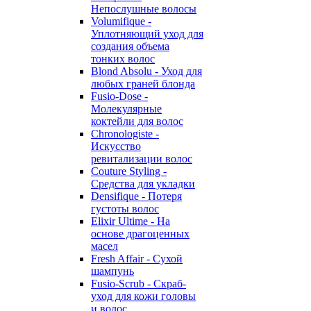
Непослушные волосы
Volumifique -
Уплотняющий уход для
создания объема
тонких волос
Blond Absolu - Уход для
любых граней блонда
Fusio-Dose -
Молекулярные
коктейли для волос
Chronologiste -
Искусство
ревитализации волос
Couture Styling -
Средства для укладки
Densifique - Потеря
густоты волос
Elixir Ultime - На
основе драгоценных
масел
Fresh Affair - Сухой
шампунь
Fusio-Scrub - Скраб-
уход для кожи головы
и волос