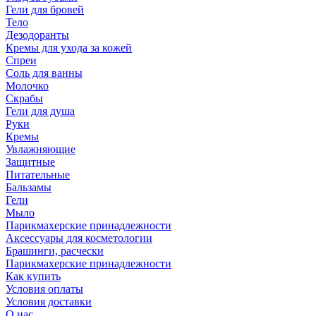
Гели для бровей
Тело
Дезодоранты
Кремы для ухода за кожей
Спреи
Соль для ванны
Молочко
Скрабы
Гели для душа
Руки
Кремы
Увлажняющие
Защитные
Питательные
Бальзамы
Гели
Мыло
Парикмахерские принадлежности
Аксессуары для косметологии
Брашинги, расчески
Парикмахерские принадлежности
Как купить
Условия оплаты
Условия доставки
О нас