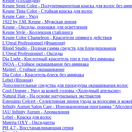
Keune (Голландия)
Keune Semi Color - Полуперманентная краска для волос без амм
Keune Tinta Color - Стойкая краска для волос
Keune Care - Уход
1922 by J.M. Keune - Мужская линия
Keune - Оксиды, порошки для осветления
Keune Style - Коллекция стайлинга
Keune Color Chameleon - Красители прямого действия
L'Oreal Professionnel (Франция)
Blond Studio - Полная гамма средств для блондирования
L'Oreal Professionnel - Оксиды
Dia Light - Кислотный краситель тон в тон без аммиака
INOA - Стойкое окрашивание без аммиака
Majirel - Стойкое окрашивание
Dia Color - Краситель-блеск без аммиака
Lebel (Япония)
Дополнительные средства для процедуры окрашивания волос
Cool Orange - Уход за кожей головы «Холодный апельсин»
Natural Hair - На основе натуральных экстрактов
Estessimo Celcert - Селективная линия ухода за волосами и кож
Infinity Aurum Salon Care - Инновационная программа "Абсолют
IAU Infinity Aurum - Аромалиния
Lebel - Краска для волос
Materia OXY - Оксиданты
PH 4.7 - Восстанавливающая серия