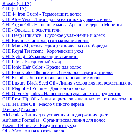
Biosilk (США)
CHI (США)
CHI 44 Iron Guard - Термозащита волос
CHI Aloe Vera - Линия для всех типов кудрявых волос
CHI Argan Oil - На основе масла Арганы и дерева Моринга
CHI - Оксиды и осветлители
CHI Deep Brilliance - Глубокое увлажнение и блеск
CHI Enviro - Система разглаживания волос
CHI Man - Мужская серия для волос, усов и бороды
CHI Royal Treatment - Королевский уход
CHI Styling - Ухаживающий стайлинг
CHI Infra - Ежедневный уход
CHI Ionic Hair Color - Краска для волос
CHI Ionic Color Illuminate - Оттеночная серия для волос
CHI Keratin - Кератиновое восстановление волос
CHI Luxury Black Seed Oil - Линия уходов для поврежденных в
CHI Magnified Volume - Для тонких волос
CHI Olive Organics - На основе натуральных ингредиентов
CHI Rose Hip Oil - Защита цвета окрашенных волос с маслом 
CHI Tea Tree Oil - Масло чайного дерева
Davines (Италия)
Alchemic - Линия для усиления и поддержания цвета
Authentic Formulas - Органическая линия для волос
Essential Haircare - Eжедневный уход
OI - Абсолютная красота волос