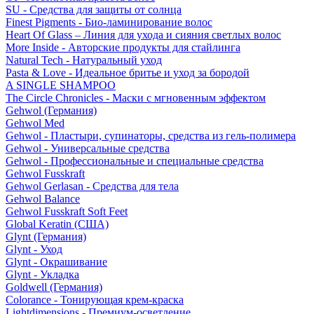
SU - Средства для защиты от солнца
Finest Pigments - Био-ламинирование волос
Heart Of Glass – Линия для ухода и сияния светлых волос
More Inside - Авторские продукты для стайлинга
Natural Tech - Натуральный уход
Pasta & Love - Идеальное бритье и уход за бородой
A SINGLE SHAMPOO
The Circle Chronicles - Маски с мгновенным эффектом
Gehwol (Германия)
Gehwol Med
Gehwol - Пластыри, супинаторы, средства из гель-полимера
Gehwol - Универсальные средства
Gehwol - Профессиональные и специальные средства
Gehwol Fusskraft
Gehwol Gerlasan - Средства для тела
Gehwol Balance
Gehwol Fusskraft Soft Feet
Global Keratin (США)
Glynt (Германия)
Glynt - Уход
Glynt - Окрашивание
Glynt - Укладка
Goldwell (Германия)
Colorance - Тонирующая крем-краска
Lightdimensions - Премиум-осветление