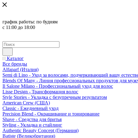
график работы:
по будням
с 11:00 до 18:00
Каталог
Все бренды
Alfaparf (Италия)
Semi di Lino - Уход за волосами, подчеркивающий вашу естест
Blends Of Many - Линия профессиональных продуктов для муж
Il Salone Milano - Профессиональный уход для волос
Lisse Design - Трансформация волос
Style Stories - Укладка с безупречным результатом
American Crew (США)
Classic - Ежедневный уход
Precision Blend - Окрашивание и тонирование
Shave - Средства для бритья
Styling - Укладка и стайлинг
Authentic Beauty Concept (Германия)
Batiste (Великобритания)