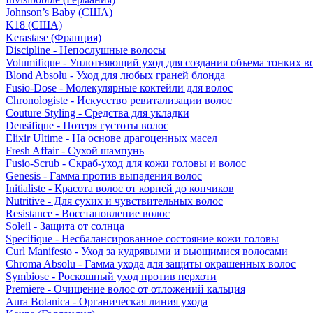
Johnson’s Baby (США)
K18 (США)
Kerastase (Франция)
Discipline - Непослушные волосы
Volumifique - Уплотняющий уход для создания объема тонких в
Blond Absolu - Уход для любых граней блонда
Fusio-Dose - Молекулярные коктейли для волос
Chronologiste - Искусство ревитализации волос
Couture Styling - Средства для укладки
Densifique - Потеря густоты волос
Elixir Ultime - На основе драгоценных масел
Fresh Affair - Сухой шампунь
Fusio-Scrub - Скраб-уход для кожи головы и волос
Genesis - Гамма против выпадения волос
Initialiste - Красота волос от корней до кончиков
Nutritive - Для сухих и чувствительных волос
Resistance - Восстановление волос
Soleil - Защита от солнца
Specifique - Несбалансированное состояние кожи головы
Curl Manifesto - Уход за кудрявыми и вьющимися волосами
Chroma Absolu - Гамма ухода для защиты окрашенных волос
Symbiose - Роскошный уход против перхоти
Premiere - Очищение волос от отложений кальция
Aura Botanica - Органическая линия ухода