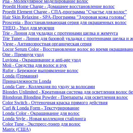
Plia - Молекулярное моделирование волос
Proedit Home Charge - Домашнее восстановление волос
Proedit Element Charge - СПА-программа "Счастье для волос"
Hair Skin Relaxing - SPA-Программа "Здоровая кожа головы"
Proscenia - Восстанавливающая серия для окрашенных волос
THEO - Уход для мужчин
Trie - Линия для укладки с протеинами шелка и жемчуга
Trie Tuner - Линия для базовой укладки с протеинами шелка и 
Viege - Антивозростная органическая серия
Locor Serum Color - Восстановление волос во время окрашиван
One - Премиум уход
Luviona - Окрашивание и anti-age уход
Moii - Средства для волос и рук
Rufor - Бережное выпрямление волос
Londa (Германия)
Принадлежности Londa
Londa Care - Коллекция по уходу за волосами
Blondes Unlimited - Креативная система для осветления волос б
Blondoran Blonding Powder - Препараты для осветления волос
Color Switch - Оттеночная краска прямого действия
Curl & Londa Form - Текстурирование
Londa Color - Окрашивание для волос
Londa Style - Новая коллекция стайлинга
Color Tune - Экспресс-тонер для волос
Matrix (США)