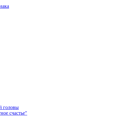
иака
ей головы
ное счастье"