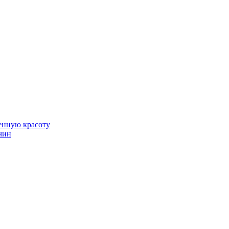
венную красоту
чин