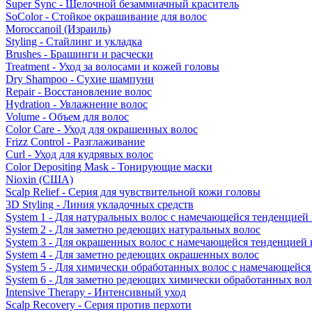
Super Sync - Щелочной безаммиачный краситель
SoColor - Стойкое окрашивание для волос
Moroccanoil (Израиль)
Styling - Стайлинг и укладка
Brushes - Брашинги и расчески
Treatment - Уход за волосами и кожей головы
Dry Shampoo - Сухие шампуни
Repair - Восстановление волос
Hydration - Увлажнение волос
Volume - Объем для волос
Color Care - Уход для окрашенных волос
Frizz Control - Разглаживание
Curl - Уход для кудрявых волос
Color Depositing Mask - Тонирующие маски
Nioxin (США)
Scalp Relief - Серия для чувствительной кожи головы
3D Styling - Линия укладочных средств
System 1 - Для натуральных волос с намечающейся тенденцией
System 2 - Для заметно редеющих натуральных волос
System 3 - Для окрашенных волос с намечающейся тенденцией
System 4 - Для заметно редеющих окрашенных волос
System 5 - Для химически обработанных волос с намечающейс
System 6 - Для заметно редеющих химически обработанных вол
Intensive Therapy - Интенсивный уход
Scalp Recovery - Серия против перхоти