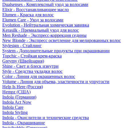
Dualsenses - Комплексный уход за волосами
Elixir - Восстанавливающее масло
Elumen - Краска для волос
Elumen Care - Уход за волосами
Evolution - Нейтральная химическая завивка
Kerasilk - Премиальный уход для волос
Men Reshade - Экспресс-коррекция седины
New Blonde - Экспресс осветление для мелированных волос
Stylesign - Стайлинг
System - Дополнительные продукты при окрашивании
Topchic - Стойкая крем-краска
Greymy (Швейцария)
Shine - Свет и блеск изнутри
Style - Средства укладки волос
Color - Линия для окрашенных волос
Volume - Линия для объема, эластичности и упругости
Help Is Here (Россия)
Hempz (США)
Indola (Германия)
Indola Act Now
Indola Care
Indola Styling
Indola - Окислители и технические средства
Indola - Окрашивание
Invisibobble (Германия)