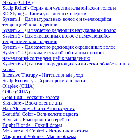
Nioxin (США)
Scalp Relief - Серия для чувствительной кожи головы
3D Styling - Линия укладочных средств
System 1 - Для натуральных волос с намечающейся
тенденцией к выпадению
System 2 - Для заметно редеющих натуральных волос
System 3 - Для окрашенных волос с намечающейся
тенденцией к выпадению
System 4 - Для заметно редеющих окрашенных волос
System 5 - Для химически обработанных волос с
намечающейся тенденцией к выпадению
System 6 - Для заметно редеющих химически обработанных
волос
Intensive Therapy - Интенсивный уход
Scalp Recovery - Серия против перхоти
Olaplex (США)
Oribe (США)
Gold Lust - Роскошь золота
Signature - Вдохновение дня
Hair Alchemy - Сила Возрождения
Beautiful Color - Великолепие цвета
Silverati - Благородство серебра
Bright Blonde - Яркий блонд
Moisture and Control - Источник красоты
Magnificent Volume - Магия объема