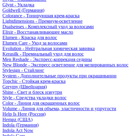
Glynt - Укладка
Goldwell (Германия)
Colorance - Тонирующая крем-краска
Lightdimensions - Премиум-осветление
Dualsenses - Комплексный уход за волосами
Elixir - Восстанавливающее масло
Elumen - Краска для волос
Elumen Care - Уход за волосами
Evolution - Нейтральная химическая завивка
Kerasilk - Премиальный уход для волос
Men Reshade - Экспресс-коррекция седины
New Blonde - Экспресс осветление для мелированных волос
Stylesign - Стайлинг
System - Дополнительные продукты при окрашивании
Topchic - Стойкая крем-краска
Greymy (Швейцария)
Shine - Свет и блеск изнутри
Style - Средства укладки волос
Color - Линия для окрашенных волос
Volume - Линия для объема, эластичности и упругости
Help Is Here (Россия)
Hempz (США)
Indola (Германия)
Indola Act Now
Indola Care