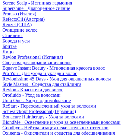
Serene Scalp - Истинная гармония
Supershine - Драгоценное сияние
Proraso (Италия)
RefectoCil (Австрия)
Reuzel (США)
Очищение волос
Стайлинг
Борода и усы
Бритье
Лицо
Revlon Professional (Испания)
Средства для окрашивания волос
Equave Instant Beauty - Мгновенная красота волос
Pro You - Для ухода и укладки волос
Revlonissimo 45 Days - Уход для окрашенных волосы
Style Masters - Средства для стайлинга
Revlon - Красители для волос
Orofluido - Уход за волосами
Uniq One - Уход в одном флаконе
ReStart - Переосмысленный уход за волосами
Schwarzkopf Professional (Германия)
Bonacure Hairtherapy - Уход за волосами
BlondMe - Осветление и уход за осветленными волосами
Goodbye - Нейтрализация нежелательных оттенков
Oxigenta - Окислители и средства для обесцвечивания