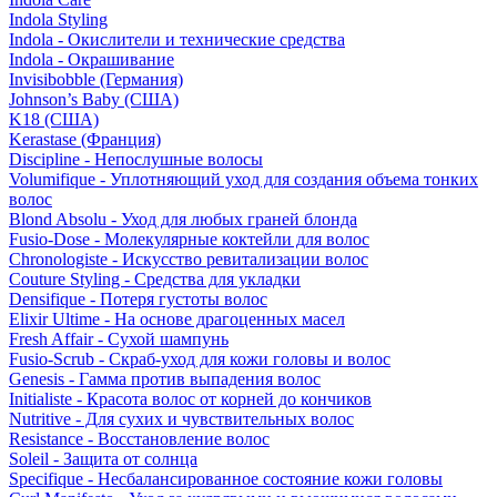
Indola Styling
Indola - Окислители и технические средства
Indola - Окрашивание
Invisibobble (Германия)
Johnson’s Baby (США)
K18 (США)
Kerastase (Франция)
Discipline - Непослушные волосы
Volumifique - Уплотняющий уход для создания объема тонких
волос
Blond Absolu - Уход для любых граней блонда
Fusio-Dose - Молекулярные коктейли для волос
Chronologiste - Искусство ревитализации волос
Couture Styling - Средства для укладки
Densifique - Потеря густоты волос
Elixir Ultime - На основе драгоценных масел
Fresh Affair - Сухой шампунь
Fusio-Scrub - Скраб-уход для кожи головы и волос
Genesis - Гамма против выпадения волос
Initialiste - Красота волос от корней до кончиков
Nutritive - Для сухих и чувствительных волос
Resistance - Восстановление волос
Soleil - Защита от солнца
Specifique - Несбалансированное состояние кожи головы