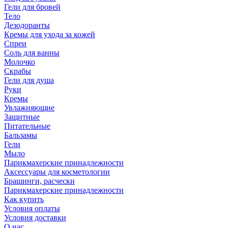
Гели для бровей
Тело
Дезодоранты
Кремы для ухода за кожей
Спреи
Соль для ванны
Молочко
Скрабы
Гели для душа
Руки
Кремы
Увлажняющие
Защитные
Питательные
Бальзамы
Гели
Мыло
Парикмахерские принадлежности
Аксессуары для косметологии
Брашинги, расчески
Парикмахерские принадлежности
Как купить
Условия оплаты
Условия доставки
О нас