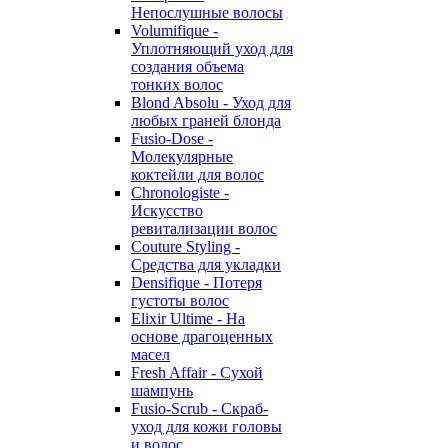
Непослушные волосы
Volumifique -
Уплотняющий уход для
создания объема
тонких волос
Blond Absolu - Уход для
любых граней блонда
Fusio-Dose -
Молекулярные
коктейли для волос
Chronologiste -
Искусство
ревитализации волос
Couture Styling -
Средства для укладки
Densifique - Потеря
густоты волос
Elixir Ultime - На
основе драгоценных
масел
Fresh Affair - Сухой
шампунь
Fusio-Scrub - Скраб-
уход для кожи головы
и волос