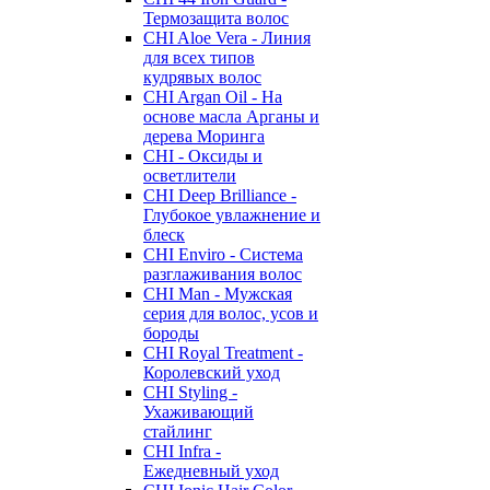
Термозащита волос
CHI Aloe Vera - Линия
для всех типов
кудрявых волос
CHI Argan Oil - На
основе масла Арганы и
дерева Моринга
CHI - Оксиды и
осветлители
CHI Deep Brilliance -
Глубокое увлажнение и
блеск
CHI Enviro - Система
разглаживания волос
CHI Man - Мужская
серия для волос, усов и
бороды
CHI Royal Treatment -
Королевский уход
CHI Styling -
Ухаживающий
стайлинг
CHI Infra -
Ежедневный уход