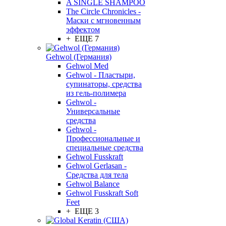
A SINGLE SHAMPOO
The Circle Chronicles -
Маски с мгновенным
эффектом
+ ЕЩЕ 7
Gehwol (Германия)
Gehwol Med
Gehwol - Пластыри,
супинаторы, средства
из гель-полимера
Gehwol -
Универсальные
средства
Gehwol -
Профессиональные и
специальные средства
Gehwol Fusskraft
Gehwol Gerlasan -
Средства для тела
Gehwol Balance
Gehwol Fusskraft Soft
Feet
+ ЕЩЕ 3