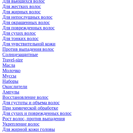
Для вьющихся волос
Для жестких волос
Для жирных волос
Для непослушных волос
Для окрашенных волос
Для поврежденных волос
Для сухих волос
Для тонких волос
Для чувствительной кожи
Против выпадения волос
Солнцезащитные
Travel-size
Масла
Молочко
Муссы
Наборы
Окислители
Ампулы
Восстановление волос
Для густоты и объема волос
При химической обработке
Для сухих и поврежденных волос
Рост волос, против выпадения
Укрепление волос
Для жирной кожи головы