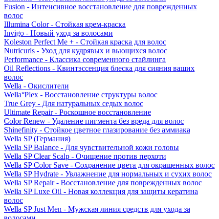
Fusion - Интенсивное восстановление для поврежденных
волос
Illumina Color - Стойкая крем-краска
Invigo - Новый уход за волосами
Koleston Perfect Me + - Стойкая краска для волос
Nutricurls - Уход для кудрявых и вьющихся волос
Performance - Классика современного стайлинга
Oil Reflections - Квинтэссенция блеска для сияния ваших
волос
Wella - Окислители
Wella°Plex - Восстановление структуры волос
True Grey - Для натуральных седых волос
Ultimate Repair - Роскошное восстановление
Color Renew - Удаление пигмента без вреда для волос
Shinefinity - Стойкое цветное глазирование без аммиака
Wella SP (Германия)
Wella SP Balance - Для чувствительной кожи головы
Wella SP Clear Scalp - Очищение против перхоти
Wella SP Color Save - Сохранение цвета для окрашенных волос
Wella SP Hydrate - Увлажнение для нормальных и сухих волос
Wella SP Repair - Восстановление для поврежденных волос
Wella SP Luxe Oil - Новая коллекция для защиты кератина
волос
Wella SP Just Men - Мужская линия средств для ухода за
волосами