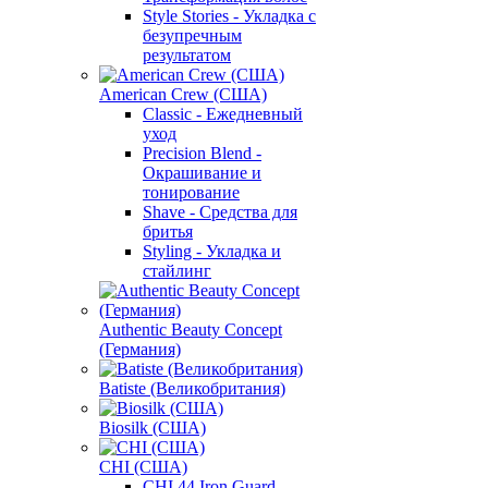
Style Stories - Укладка с
безупречным
результатом
American Crew (США)
Classic - Ежедневный
уход
Precision Blend -
Окрашивание и
тонирование
Shave - Средства для
бритья
Styling - Укладка и
стайлинг
Authentic Beauty Concept
(Германия)
Batiste (Великобритания)
Biosilk (США)
CHI (США)
CHI 44 Iron Guard -