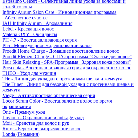
Estessimo Celcert - Селективная линия ухода за волосами и
кожей головы
Infinity Aurum Salon Care - Инновационная программа
"Абсолютное счастье"
IAU Infinity Aurum - Аромалиния
Lebel - Краска для волос
Materia OXY - Оксиданты
PH 4.7 - Восстанавливающая серия
Plia - Молекулярное моделирование волос
Proedit Home Charge - Домашнее восстановление волос
Proedit Element Charge - СПА-программа "Счастье для волос"
Hair Skin Relaxing - SPA-Программа "Здоровая кожа головы"
Proscenia - Восстанавливающая серия для окрашенных волос
THEO - Уход для мужчин
Trie - Линия для укладки с протеинами шелка и жемчуга
Trie Tuner - Линия для базовой укладки с протеинами шелка и
жемчуга
Viege - Антивозростная органическая серия
Locor Serum Color - Восстановление волос во время
окрашивания
One - Премиум уход
Luviona - Окрашивание и anti-age уход
Moii - Средства для волос и рук
Rufor - Бережное выпрямление волос
Londa (Германия)