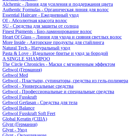
Alchemic - Линия для усиления и поддержания цвета
Authentic Formulas - Органическая линия для волос
Essential Haircare - Eжедневный уход
OI - Абсолютная красота волос
SU - Средства для защиты от солнца
Finest Pigments - Био-ламинирование волос
Heart Of Glass – Линия для ухода и сияния светлых волос
More Inside - Авторские продукты для стайлинга
Natural Tech - Натуральный уход
Pasta & Love - Идеальное бритье и уход за бородой
A SINGLE SHAMPOO
The Circle Chronicles - Маски с мгновенным эффектом
Gehwol (Германия)
Gehwol Med
Gehwol - Пластыри, супинаторы, средства из гель-полимера
Gehwol - Универсальные средства
Gehwol - Профессиональные и специальные средства
Gehwol Fusskraft
Gehwol Gerlasan - Средства для тела
Gehwol Balance
Gehwol Fusskraft Soft Feet
Global Keratin (США)
Glynt (Германия)
Glynt - Уход
Glynt - Окрашивание