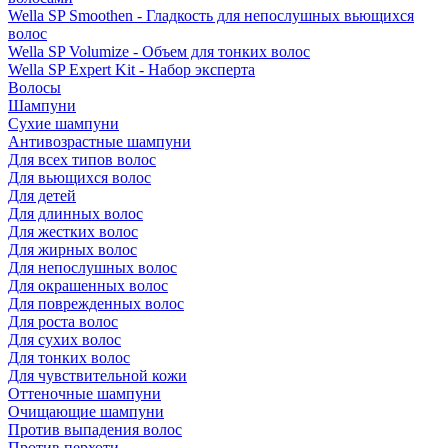
Wella SP Smoothen - Гладкость для непослушных вьющихся
волос
Wella SP Volumize - Объем для тонких волос
Wella SP Expert Kit - Набор эксперта
Волосы
Шампуни
Сухие шампуни
Антивозрастные шампуни
Для всех типов волос
Для вьющихся волос
Для детей
Для длинных волос
Для жестких волос
Для жирных волос
Для непослушных волос
Для окрашенных волос
Для поврежденных волос
Для роста волос
Для сухих волос
Для тонких волос
Для чувствительной кожи
Оттеночные шампуни
Очищающие шампуни
Против выпадения волос
Против перхоти