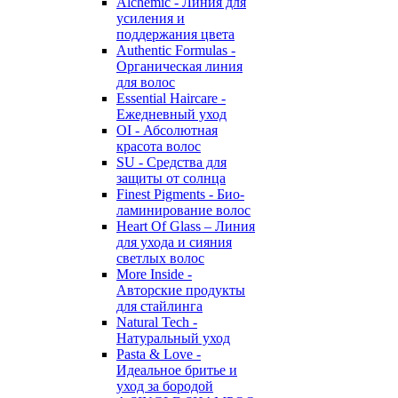
Alchemic - Линия для
усиления и
поддержания цвета
Authentic Formulas -
Органическая линия
для волос
Essential Haircare -
Eжедневный уход
OI - Абсолютная
красота волос
SU - Средства для
защиты от солнца
Finest Pigments - Био-
ламинирование волос
Heart Of Glass – Линия
для ухода и сияния
светлых волос
More Inside -
Авторские продукты
для стайлинга
Natural Tech -
Натуральный уход
Pasta & Love -
Идеальное бритье и
уход за бородой