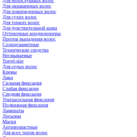
Для непослушных волос
Для окрашенных волос
Для поврежденных волос
Для сухих волос
Для тонких волос
Для чувствительной кожи
Оттеночные кондиционеры
Против выпадения волос
Солнцезащитные
Технические средства
Несмываемые
Travel-size
Для седых волос
Кремы
Лаки
Сильная фиксация
Слабая фиксация
Средняя фиксация
Ультрасильная фиксация
Подвижная фиксация
Ламинаты
Лосьоны
Маски
Антивозрастные
Для всех типов волос