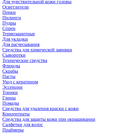
Для чувствительной кожи головы
Осветлители
Пенки
Пилинги
Пудры
Спреи
Термозащитные
Для укладки
Для расчесывания
Средства для химической завивки
Сыворотки
Технические средства
Флюиды
Скрабы
Пасты
Уход с кератином
Эссенции
Тоники
Глины
Помады
Средства для удаления краски с кожи
Концентраты
Средства для защиты кожи при окрашивании
Салфетки для волос
Праймеры