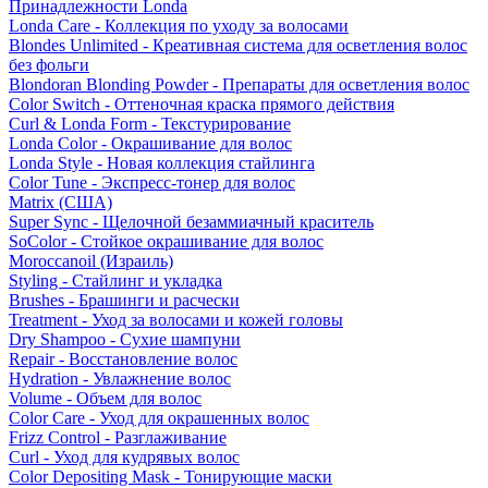
Принадлежности Londa
Londa Care - Коллекция по уходу за волосами
Blondes Unlimited - Креативная система для осветления волос
без фольги
Blondoran Blonding Powder - Препараты для осветления волос
Color Switch - Оттеночная краска прямого действия
Curl & Londa Form - Текстурирование
Londa Color - Окрашивание для волос
Londa Style - Новая коллекция стайлинга
Color Tune - Экспресс-тонер для волос
Matrix (США)
Super Sync - Щелочной безаммиачный краситель
SoColor - Стойкое окрашивание для волос
Moroccanoil (Израиль)
Styling - Стайлинг и укладка
Brushes - Брашинги и расчески
Treatment - Уход за волосами и кожей головы
Dry Shampoo - Сухие шампуни
Repair - Восстановление волос
Hydration - Увлажнение волос
Volume - Объем для волос
Color Care - Уход для окрашенных волос
Frizz Control - Разглаживание
Curl - Уход для кудрявых волос
Color Depositing Mask - Тонирующие маски