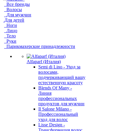
Все бренды
Волосы
Для мужчин
Для детей
Ноги
Лицо
Тело
Руки
Парикмахерские принадлежности
Alfaparf (Италия)
Semi di Lino - Уход за
волосами,
подчеркивающий вашу
естественную красоту
Blends Of Many -
Линия
профессиональных
продуктов для мужчин
Il Salone Milano -
Профессиональный
уход для волос
Lisse Design -
Трансформация волос