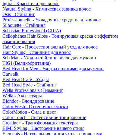
Igora - Красители для волос
Natural Styling - Химическая завивка волос
Osis - Стайлинг
Professionnelle - Укладочные средства для волос
Silhouette - Стайлинг
Sebastian Professional (США)
Cellophanes Hair Gloss - Тонирующая краска с эффектом
ламинирования
Hair Care - Профессиональный уход для волос
Hair Styling - Стайлинг для волос
Seb Man - Уход и стайлинг волос для мужчин
TIGI (Великобритания)
Bed Head for Men - Уход за волосами для мужчин
Catwalk
Bed Head Care - Уходы
Bed Head Style - Стайлинг
Wella Professionals (Германия)
Wella - Аксессуары
Blondor - Блондирование
Color Fresh - Оттеночные маски
ColorMotion - Сила и цвет
Color Touch - Интенсивное тонирование
Creatine+ - Трансформация текстуры
EIMI Styling - Настроение вашего стиля
Elements - Натуральная линия ухода за волосами