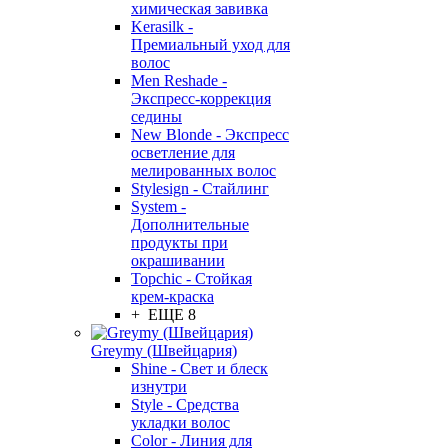
химическая завивка
Kerasilk -
Премиальный уход для
волос
Men Reshade -
Экспресс-коррекция
седины
New Blonde - Экспресс
осветление для
мелированных волос
Stylesign - Стайлинг
System -
Дополнительные
продукты при
окрашивании
Topchic - Стойкая
крем-краска
+ ЕЩЕ 8
Greymy (Швейцария)
Shine - Свет и блеск
изнутри
Style - Средства
укладки волос
Color - Линия для