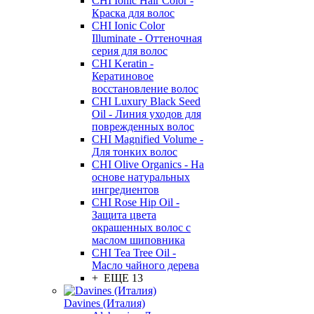
CHI Ionic Hair Color -
Краска для волос
CHI Ionic Color
Illuminate - Оттеночная
серия для волос
CHI Keratin -
Кератиновое
восстановление волос
CHI Luxury Black Seed
Oil - Линия уходов для
поврежденных волос
CHI Magnified Volume -
Для тонких волос
CHI Olive Organics - На
основе натуральных
ингредиентов
CHI Rose Hip Oil -
Защита цвета
окрашенных волос с
маслом шиповника
CHI Tea Tree Oil -
Масло чайного дерева
+ ЕЩЕ 13
Davines (Италия)