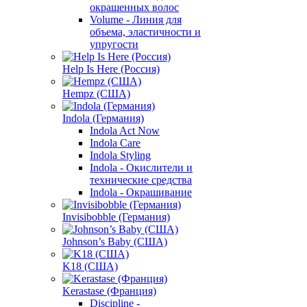
окрашенных волос
Volume - Линия для
объема, эластичности и
упругости
Help Is Here (Россия)
Hempz (США)
Indola (Германия)
Indola Act Now
Indola Care
Indola Styling
Indola - Окислители и
технические средства
Indola - Окрашивание
Invisibobble (Германия)
Johnson’s Baby (США)
K18 (США)
Kerastase (Франция)
Discipline -