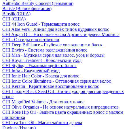
Authentic Beauty Concept (Германия)
Batiste (Великобритания)
Biosilk (США)
CHI (США)
CHI 44 Iron Guard - Термозащита волос
CHI Aloe Vera - Линия для всех типов кудрявых волос
CHI Argan Oil - На основе масла Арганы и дерева Моринга
CHI - Оксиды и осветлители
CHI Deep Brilliance - Глубокое увлажнение и блеск
CHI Enviro - Система разглаживания волос
CHI Man - Мужская серия для волос, усов и бороды
CHI Royal Treatment - Королевский уход
CHI Styling - Ухаживающий стайлинг
CHI Infra - Ежедневный уход
CHI Ionic Hair Color - Краска для волос
CHI Ionic Color Illuminate - Оттеночная серия для волос
CHI Keratin - Кератиновое восстановление волос
CHI Luxury Black Seed Oil - Линия уходов для поврежденных
волос
CHI Magnified Volume - Для тонких волос
CHI Olive Organics - На основе натуральных ингредиентов
CHI Rose Hip Oil - Защита цвета окрашенных волос с маслом
шиповника
CHI Tea Tree Oil - Масло чайного дерева
Davines (Италия)