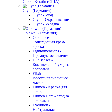
Global Keratin (США)
Glynt (Германия)
Glynt - Уход
Glynt - Окрашивание
Glynt - Укладка
Goldwell (Германия)
Colorance -
Тонирующая крем-
краска
Lightdimensions -
Премиум-осветление
Dualsenses -
Комплексный уход за
волосами
Elixir -
Восстанавливающее
масло
Elumen - Краска для
волос
Elumen Care - Уход за
волосами
Evolution -
Нейтральная