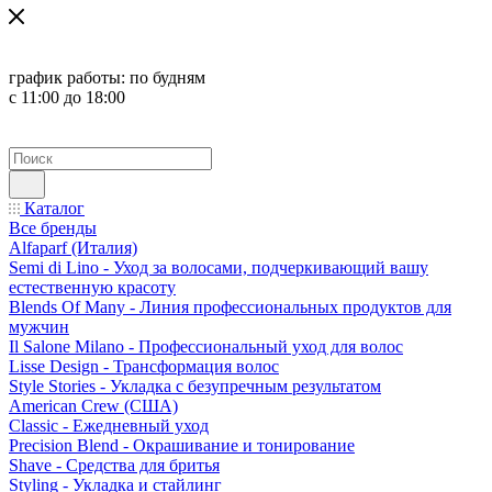
график работы:
по будням
с 11:00 до 18:00
Каталог
Все бренды
Alfaparf (Италия)
Semi di Lino - Уход за волосами, подчеркивающий вашу
естественную красоту
Blends Of Many - Линия профессиональных продуктов для
мужчин
Il Salone Milano - Профессиональный уход для волос
Lisse Design - Трансформация волос
Style Stories - Укладка с безупречным результатом
American Crew (США)
Classic - Ежедневный уход
Precision Blend - Окрашивание и тонирование
Shave - Средства для бритья
Styling - Укладка и стайлинг