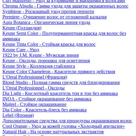
Curl Manifesto - Уход за кудрявыми и вьющимися волосами
Chroma Absolu - Гамма ухода для защиты окрашенных волос
Symbiose - Роскошный уход против перхоти
Premiere - Очищение волос от отложений кальция
Aura Botanica - Органическая линия ухода
Keune (Голландия)
Keune Semi Color - Полуперманентная краска для волос без
аммиака
Keune Tinta Color - Стойкая краска для волос
Keune Care - Уход
1922 by J.M. Keune - Мужская линия
Keune - Оксиды, порошки для осветления
Keune Style - Коллекция стайлинга
Keune Color Chameleon - Красители прямого действия
L'Oreal Professionnel (Франция)
Blond Studio - Полная гамма средств для блондирования
L'Oreal Professionnel - Оксиды
Dia Light - Кислотный краситель тон в тон без аммиака
INOA - Стойкое окрашивание без аммиака
Majirel - Стойкое окрашивание
Dia Color - Краситель-блеск без аммиака
Lebel (Япония)
Дополнительные средства для процедуры окрашивания волос
Cool Orange - Уход за кожей головы «Холодный апельсин»
Natural Hair - На основе натуральных экстрактов