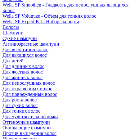
Wella SP Smoothen - Гладкость для непослушных вьющихся
волос
Wella SP Volumize - Объем для тонких волос
Wella SP Expert Kit - Набор эксперта
Волосы
Шампуни
Сухие шампуни
Антивозрастные шампуни
Для всех типов волос
Для вьющихся волос
Для детей
Для длинных волос
Для жестких волос
Для жирных волос
Для непослушных волос
Для окрашенных волос
Для поврежденных волос
Для роста волос
Для сухих волос
Для тонких волос
Для чувствительной кожи
Оттеночные шампуни
Очищающие шампуни
Против выпадения волос
Против перхоти