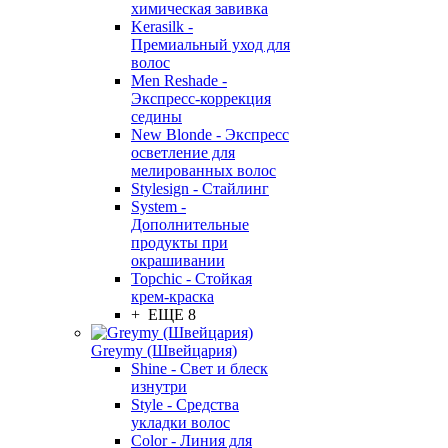
химическая завивка
Kerasilk -
Премиальный уход для
волос
Men Reshade -
Экспресс-коррекция
седины
New Blonde - Экспресс
осветление для
мелированных волос
Stylesign - Стайлинг
System -
Дополнительные
продукты при
окрашивании
Topchic - Стойкая
крем-краска
+ ЕЩЕ 8
Greymy (Швейцария)
Shine - Свет и блеск
изнутри
Style - Средства
укладки волос
Color - Линия для