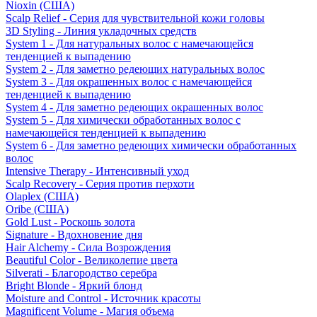
Nioxin (США)
Scalp Relief - Серия для чувствительной кожи головы
3D Styling - Линия укладочных средств
System 1 - Для натуральных волос с намечающейся
тенденцией к выпадению
System 2 - Для заметно редеющих натуральных волос
System 3 - Для окрашенных волос с намечающейся
тенденцией к выпадению
System 4 - Для заметно редеющих окрашенных волос
System 5 - Для химически обработанных волос с
намечающейся тенденцией к выпадению
System 6 - Для заметно редеющих химически обработанных
волос
Intensive Therapy - Интенсивный уход
Scalp Recovery - Серия против перхоти
Olaplex (США)
Oribe (США)
Gold Lust - Роскошь золота
Signature - Вдохновение дня
Hair Alchemy - Сила Возрождения
Beautiful Color - Великолепие цвета
Silverati - Благородство серебра
Bright Blonde - Яркий блонд
Moisture and Control - Источник красоты
Magnificent Volume - Магия объема