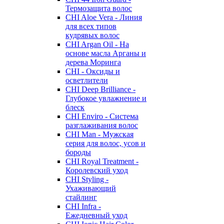
Термозащита волос
CHI Aloe Vera - Линия
для всех типов
кудрявых волос
CHI Argan Oil - На
основе масла Арганы и
дерева Моринга
CHI - Оксиды и
осветлители
CHI Deep Brilliance -
Глубокое увлажнение и
блеск
CHI Enviro - Система
разглаживания волос
CHI Man - Мужская
серия для волос, усов и
бороды
CHI Royal Treatment -
Королевский уход
CHI Styling -
Ухаживающий
стайлинг
CHI Infra -
Ежедневный уход