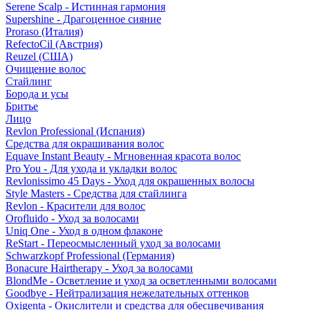
Serene Scalp - Истинная гармония
Supershine - Драгоценное сияние
Proraso (Италия)
RefectoCil (Австрия)
Reuzel (США)
Очищение волос
Стайлинг
Борода и усы
Бритье
Лицо
Revlon Professional (Испания)
Средства для окрашивания волос
Equave Instant Beauty - Мгновенная красота волос
Pro You - Для ухода и укладки волос
Revlonissimo 45 Days - Уход для окрашенных волосы
Style Masters - Средства для стайлинга
Revlon - Красители для волос
Orofluido - Уход за волосами
Uniq One - Уход в одном флаконе
ReStart - Переосмысленный уход за волосами
Schwarzkopf Professional (Германия)
Bonacure Hairtherapy - Уход за волосами
BlondMe - Осветление и уход за осветленными волосами
Goodbye - Нейтрализация нежелательных оттенков
Oxigenta - Окислители и средства для обесцвечивания