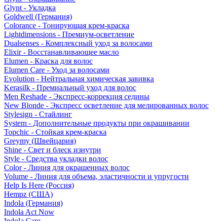
Glynt - Укладка
Goldwell (Германия)
Colorance - Тонирующая крем-краска
Lightdimensions - Премиум-осветление
Dualsenses - Комплексный уход за волосами
Elixir - Восстанавливающее масло
Elumen - Краска для волос
Elumen Care - Уход за волосами
Evolution - Нейтральная химическая завивка
Kerasilk - Премиальный уход для волос
Men Reshade - Экспресс-коррекция седины
New Blonde - Экспресс осветление для мелированных волос
Stylesign - Стайлинг
System - Дополнительные продукты при окрашивании
Topchic - Стойкая крем-краска
Greymy (Швейцария)
Shine - Свет и блеск изнутри
Style - Средства укладки волос
Color - Линия для окрашенных волос
Volume - Линия для объема, эластичности и упругости
Help Is Here (Россия)
Hempz (США)
Indola (Германия)
Indola Act Now
Indola Care