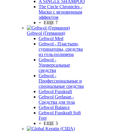
A SINGLE SHAMPOO
The Circle Chronicles -
Маски с мгновенным
эффектом
+ ЕЩЕ 7
Gehwol (Германия)
Gehwol Med
Gehwol - Пластыри,
супинаторы, средства
из гель-полимера
Gehwol -
Универсальные
средства
Gehwol -
Профессиональные и
специальные средства
Gehwol Fusskraft
Gehwol Gerlasan -
Средства для тела
Gehwol Balance
Gehwol Fusskraft Soft
Feet
+ ЕЩЕ 3