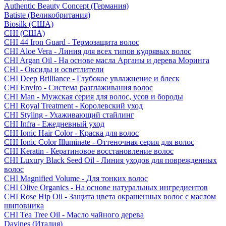
Authentic Beauty Concept (Германия)
Batiste (Великобритания)
Biosilk (США)
CHI (США)
CHI 44 Iron Guard - Термозащита волос
CHI Aloe Vera - Линия для всех типов кудрявых волос
CHI Argan Oil - На основе масла Арганы и дерева Моринга
CHI - Оксиды и осветлители
CHI Deep Brilliance - Глубокое увлажнение и блеск
CHI Enviro - Система разглаживания волос
CHI Man - Мужская серия для волос, усов и бороды
CHI Royal Treatment - Королевский уход
CHI Styling - Ухаживающий стайлинг
CHI Infra - Ежедневный уход
CHI Ionic Hair Color - Краска для волос
CHI Ionic Color Illuminate - Оттеночная серия для волос
CHI Keratin - Кератиновое восстановление волос
CHI Luxury Black Seed Oil - Линия уходов для поврежденных
волос
CHI Magnified Volume - Для тонких волос
CHI Olive Organics - На основе натуральных ингредиентов
CHI Rose Hip Oil - Защита цвета окрашенных волос с маслом
шиповника
CHI Tea Tree Oil - Масло чайного дерева
Davines (Италия)