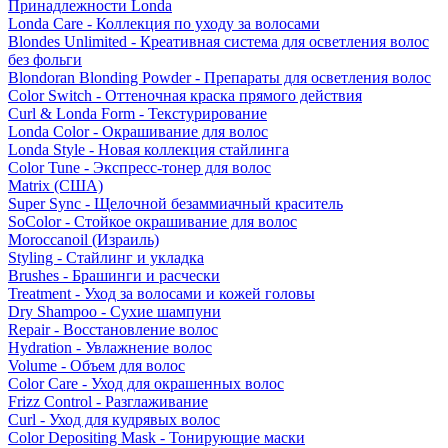
Принадлежности Londa
Londa Care - Коллекция по уходу за волосами
Blondes Unlimited - Креативная система для осветления волос
без фольги
Blondoran Blonding Powder - Препараты для осветления волос
Color Switch - Оттеночная краска прямого действия
Curl & Londa Form - Текстурирование
Londa Color - Окрашивание для волос
Londa Style - Новая коллекция стайлинга
Color Tune - Экспресс-тонер для волос
Matrix (США)
Super Sync - Щелочной безаммиачный краситель
SoColor - Стойкое окрашивание для волос
Moroccanoil (Израиль)
Styling - Стайлинг и укладка
Brushes - Брашинги и расчески
Treatment - Уход за волосами и кожей головы
Dry Shampoo - Сухие шампуни
Repair - Восстановление волос
Hydration - Увлажнение волос
Volume - Объем для волос
Color Care - Уход для окрашенных волос
Frizz Control - Разглаживание
Curl - Уход для кудрявых волос
Color Depositing Mask - Тонирующие маски