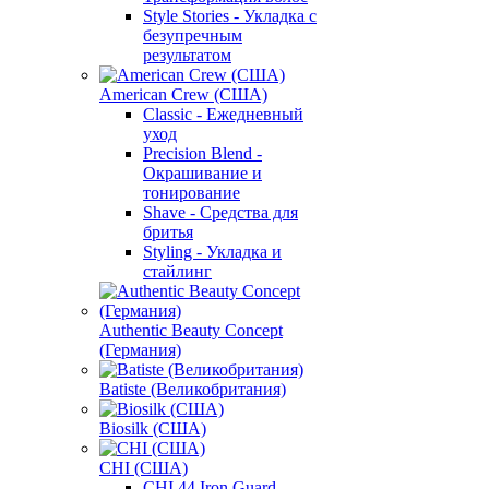
Style Stories - Укладка с
безупречным
результатом
American Crew (США)
Classic - Ежедневный
уход
Precision Blend -
Окрашивание и
тонирование
Shave - Средства для
бритья
Styling - Укладка и
стайлинг
Authentic Beauty Concept
(Германия)
Batiste (Великобритания)
Biosilk (США)
CHI (США)
CHI 44 Iron Guard -