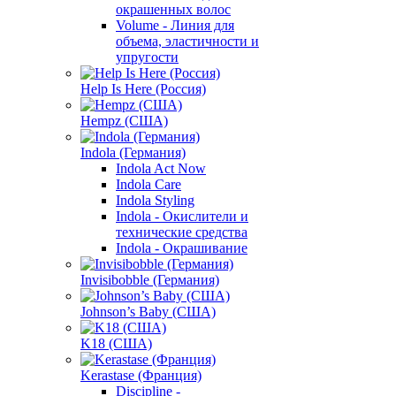
окрашенных волос
Volume - Линия для
объема, эластичности и
упругости
Help Is Here (Россия)
Hempz (США)
Indola (Германия)
Indola Act Now
Indola Care
Indola Styling
Indola - Окислители и
технические средства
Indola - Окрашивание
Invisibobble (Германия)
Johnson’s Baby (США)
K18 (США)
Kerastase (Франция)
Discipline -