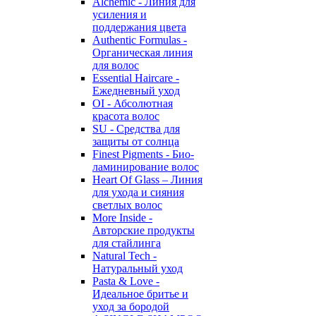
Alchemic - Линия для
усиления и
поддержания цвета
Authentic Formulas -
Органическая линия
для волос
Essential Haircare -
Eжедневный уход
OI - Абсолютная
красота волос
SU - Средства для
защиты от солнца
Finest Pigments - Био-
ламинирование волос
Heart Of Glass – Линия
для ухода и сияния
светлых волос
More Inside -
Авторские продукты
для стайлинга
Natural Tech -
Натуральный уход
Pasta & Love -
Идеальное бритье и
уход за бородой