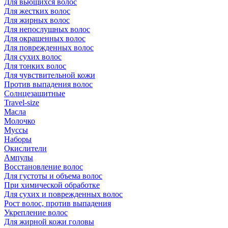
Для вьющихся волос
Для жестких волос
Для жирных волос
Для непослушных волос
Для окрашенных волос
Для поврежденных волос
Для сухих волос
Для тонких волос
Для чувствительной кожи
Против выпадения волос
Солнцезащитные
Travel-size
Масла
Молочко
Муссы
Наборы
Окислители
Ампулы
Восстановление волос
Для густоты и объема волос
При химической обработке
Для сухих и поврежденных волос
Рост волос, против выпадения
Укрепление волос
Для жирной кожи головы