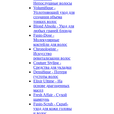
Непослушные волосы
Volumifique -
Уплотняющий уход для
создания объема
тонких волос
Blond Absolu - Уход для
любых граней блонда
Fusio-Dose -
Молекулярные
коктейли для волос
Chronologiste -
Искусство
ревитализации волос
Couture Styling -
Средства для укладки
Densifique - Потеря
густоты волос
Elixir Ultime - На
основе драгоценных
масел
Fresh Affair - Сухой
шампунь
Fusio-Scrub - Скраб-
уход для кожи головы
и волос