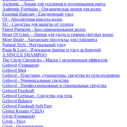
Alchemic - Линия для усиления и поддержания цвета
Authentic Formulas - Органическая линия для волос
Essential Haircare - Eжедневный уход
OI - Абсолютная красота волос
SU - Средства для защиты от солнца
Finest Pigments - Био-ламинирование волос
Heart Of Glass – Линия для ухода и сияния светлых волос
More Inside - Авторские продукты для стайлинга
Natural Tech - Натуральный уход
Pasta & Love - Идеальное бритье и уход за бородой
A SINGLE SHAMPOO
The Circle Chronicles - Маски с мгновенным эффектом
Gehwol (Германия)
Gehwol Med
Gehwol - Пластыри, супинаторы, средства из гель-полимера
Gehwol - Универсальные средства
Gehwol - Профессиональные и специальные средства
Gehwol Fusskraft
Gehwol Gerlasan - Средства для тела
Gehwol Balance
Gehwol Fusskraft Soft Feet
Global Keratin (США)
Glynt (Германия)
Glynt - Уход
Glynt - Окрашивание