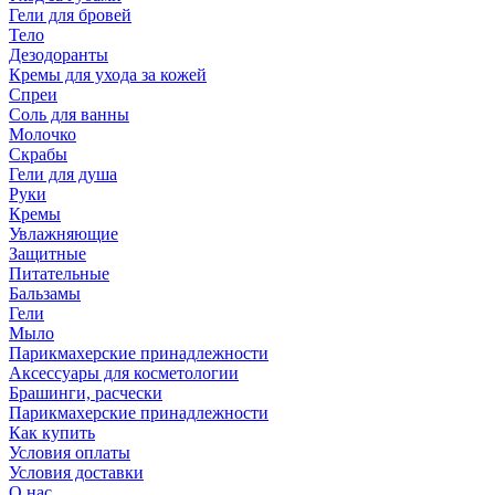
Гели для бровей
Тело
Дезодоранты
Кремы для ухода за кожей
Спреи
Соль для ванны
Молочко
Скрабы
Гели для душа
Руки
Кремы
Увлажняющие
Защитные
Питательные
Бальзамы
Гели
Мыло
Парикмахерские принадлежности
Аксессуары для косметологии
Брашинги, расчески
Парикмахерские принадлежности
Как купить
Условия оплаты
Условия доставки
О нас