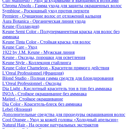
Curl Manifesto - Уход за кудрявыми и вьющимися волосами
Chroma Absolu - Гамма ухода для защиты окрашенных волос
Symbiose - Роскошный уход против перхоти
Premiere - Очищение волос от отложений кальция
Aura Botanica - Органическая линия ухода
Keune (Голландия)
Keune Semi Color - Полуперманентная краска для волос без
аммиака
Keune Tinta Color - Стойкая краска для волос
Keune Care - Уход
1922 by J.M. Keune - Мужская линия
Keune - Оксиды, порошки для осветления
Keune Style - Коллекция стайлинга
Keune Color Chameleon - Красители прямого действия
L'Oreal Professionnel (Франция)
Blond Studio - Полная гамма средств для блондирования
L'Oreal Professionnel - Оксиды
Dia Light - Кислотный краситель тон в тон без аммиака
INOA - Стойкое окрашивание без аммиака
Majirel - Стойкое окрашивание
Dia Color - Краситель-блеск без аммиака
Lebel (Япония)
Дополнительные средства для процедуры окрашивания волос
Cool Orange - Уход за кожей головы «Холодный апельсин»
Natural Hair - На основе натуральных экстрактов