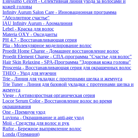
Estessimo Celcert - Селективная линия ухода за волосами и
кожей головы
Infinity Aurum Salon Care - Инновационная программа
"Абсолютное счастье"
IAU Infinity Aurum - Аромалиния
Lebel - Краска для волос
Materia OXY - Оксиданты
PH 4.7 - Восстанавливающая серия
Plia - Молекулярное моделирование волос
Proedit Home Charge - Домашнее восстановление волос
Proedit Element Charge - СПА-программа "Счастье для волос"
Hair Skin Relaxing - SPA-Программа "Здоровая кожа головы"
Proscenia - Восстанавливающая серия для окрашенных волос
THEO - Уход для мужчин
Trie - Линия для укладки с протеинами шелка и жемчуга
Trie Tuner - Линия для базовой укладки с протеинами шелка и
жемчуга
Viege - Антивозростная органическая серия
Locor Serum Color - Восстановление волос во время
окрашивания
One - Премиум уход
Luviona - Окрашивание и anti-age уход
Moii - Средства для волос и рук
Rufor - Бережное выпрямление волос
Londa (Германия)