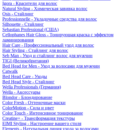
Igora - Красители для волос
Natural Styling - Химическая завивка волос
Osis - Стайлинг
Professionnelle - Укладочные средства для волос
Silhouette - Стайлинг
Sebastian Professional (США)
Cellophanes Hair Gloss - Тонирующая краска с эффектом
ламинирования
Hair Care - Профессиональный уход для волос
Hair Styling - Стайлинг для волос
Seb Man - Уход и стайлинг волос для мужчин
TIGI (Великобритания)
Bed Head for Men - Уход за волосами для мужчин
Catwalk
Bed Head Care - Уходы
Bed Head Style - Стайлинг
Wella Professionals (Германия)
Wella - Аксессуары
Blondor - Блондирование
Color Fresh - Оттеночные маски
ColorMotion - Сила и цвет
Color Touch - Интенсивное тонирование
Creatine+ - Трансформация текстуры
EIMI Styling - Настроение вашего стиля
Elements - Натуральная линия ухода за волосами