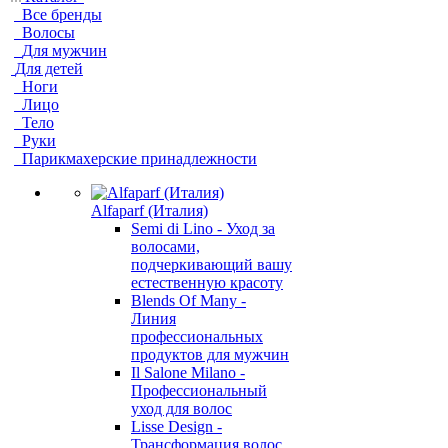
Все бренды
Волосы
Для мужчин
Для детей
Ноги
Лицо
Тело
Руки
Парикмахерские принадлежности
Alfaparf (Италия)
Semi di Lino - Уход за
волосами,
подчеркивающий вашу
естественную красоту
Blends Of Many -
Линия
профессиональных
продуктов для мужчин
Il Salone Milano -
Профессиональный
уход для волос
Lisse Design -
Трансформация волос