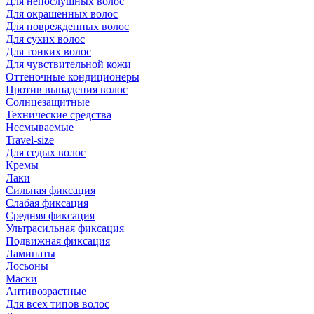
Для непослушных волос
Для окрашенных волос
Для поврежденных волос
Для сухих волос
Для тонких волос
Для чувствительной кожи
Оттеночные кондиционеры
Против выпадения волос
Солнцезащитные
Технические средства
Несмываемые
Travel-size
Для седых волос
Кремы
Лаки
Сильная фиксация
Слабая фиксация
Средняя фиксация
Ультрасильная фиксация
Подвижная фиксация
Ламинаты
Лосьоны
Маски
Антивозрастные
Для всех типов волос