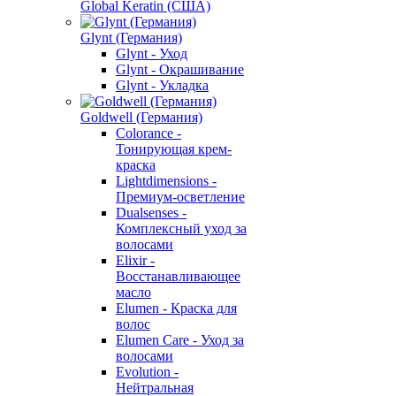
Global Keratin (США)
Glynt (Германия)
Glynt - Уход
Glynt - Окрашивание
Glynt - Укладка
Goldwell (Германия)
Colorance -
Тонирующая крем-
краска
Lightdimensions -
Премиум-осветление
Dualsenses -
Комплексный уход за
волосами
Elixir -
Восстанавливающее
масло
Elumen - Краска для
волос
Elumen Care - Уход за
волосами
Evolution -
Нейтральная