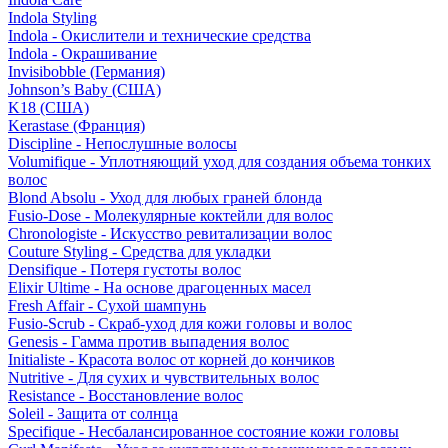
Indola Styling
Indola - Окислители и технические средства
Indola - Окрашивание
Invisibobble (Германия)
Johnson’s Baby (США)
K18 (США)
Kerastase (Франция)
Discipline - Непослушные волосы
Volumifique - Уплотняющий уход для создания объема тонких
волос
Blond Absolu - Уход для любых граней блонда
Fusio-Dose - Молекулярные коктейли для волос
Chronologiste - Искусство ревитализации волос
Couture Styling - Средства для укладки
Densifique - Потеря густоты волос
Elixir Ultime - На основе драгоценных масел
Fresh Affair - Сухой шампунь
Fusio-Scrub - Скраб-уход для кожи головы и волос
Genesis - Гамма против выпадения волос
Initialiste - Красота волос от корней до кончиков
Nutritive - Для сухих и чувствительных волос
Resistance - Восстановление волос
Soleil - Защита от солнца
Specifique - Несбалансированное состояние кожи головы