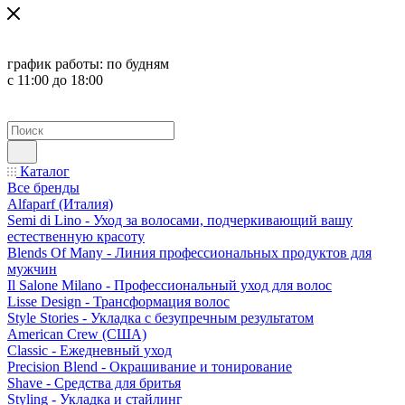
график работы:
по будням
с 11:00 до 18:00
Каталог
Все бренды
Alfaparf (Италия)
Semi di Lino - Уход за волосами, подчеркивающий вашу
естественную красоту
Blends Of Many - Линия профессиональных продуктов для
мужчин
Il Salone Milano - Профессиональный уход для волос
Lisse Design - Трансформация волос
Style Stories - Укладка с безупречным результатом
American Crew (США)
Classic - Ежедневный уход
Precision Blend - Окрашивание и тонирование
Shave - Средства для бритья
Styling - Укладка и стайлинг