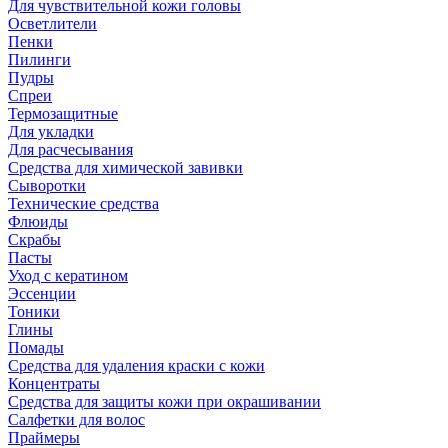
Для чувствительной кожи головы
Осветлители
Пенки
Пилинги
Пудры
Спреи
Термозащитные
Для укладки
Для расчесывания
Средства для химической завивки
Сыворотки
Технические средства
Флюиды
Скрабы
Пасты
Уход с кератином
Эссенции
Тоники
Глины
Помады
Средства для удаления краски с кожи
Концентраты
Средства для защиты кожи при окрашивании
Салфетки для волос
Праймеры