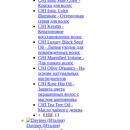
CHI Ionic Hair Color -
Краска для волос
CHI Ionic Color
Illuminate - Оттеночная
серия для волос
CHI Keratin -
Кератиновое
восстановление волос
CHI Luxury Black Seed
Oil - Линия уходов для
поврежденных волос
CHI Magnified Volume -
Для тонких волос
CHI Olive Organics - На
основе натуральных
ингредиентов
CHI Rose Hip Oil -
Защита цвета
окрашенных волос с
маслом шиповника
CHI Tea Tree Oil -
Масло чайного дерева
+ ЕЩЕ 13
Davines (Италия)