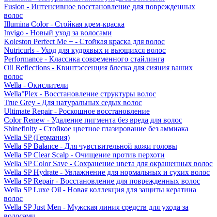
Fusion - Интенсивное восстановление для поврежденных
волос
Illumina Color - Стойкая крем-краска
Invigo - Новый уход за волосами
Koleston Perfect Me + - Стойкая краска для волос
Nutricurls - Уход для кудрявых и вьющихся волос
Performance - Классика современного стайлинга
Oil Reflections - Квинтэссенция блеска для сияния ваших
волос
Wella - Окислители
Wella°Plex - Восстановление структуры волос
True Grey - Для натуральных седых волос
Ultimate Repair - Роскошное восстановление
Color Renew - Удаление пигмента без вреда для волос
Shinefinity - Стойкое цветное глазирование без аммиака
Wella SP (Германия)
Wella SP Balance - Для чувствительной кожи головы
Wella SP Clear Scalp - Очищение против перхоти
Wella SP Color Save - Сохранение цвета для окрашенных волос
Wella SP Hydrate - Увлажнение для нормальных и сухих волос
Wella SP Repair - Восстановление для поврежденных волос
Wella SP Luxe Oil - Новая коллекция для защиты кератина
волос
Wella SP Just Men - Мужская линия средств для ухода за
волосами