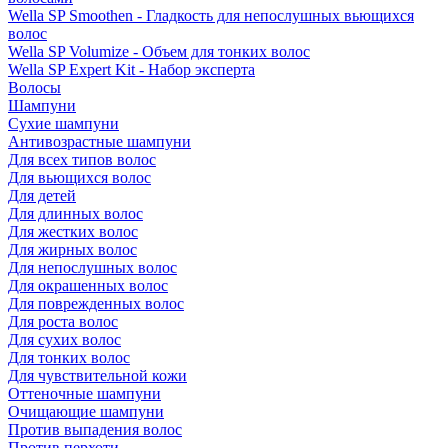
Wella SP Smoothen - Гладкость для непослушных вьющихся
волос
Wella SP Volumize - Объем для тонких волос
Wella SP Expert Kit - Набор эксперта
Волосы
Шампуни
Сухие шампуни
Антивозрастные шампуни
Для всех типов волос
Для вьющихся волос
Для детей
Для длинных волос
Для жестких волос
Для жирных волос
Для непослушных волос
Для окрашенных волос
Для поврежденных волос
Для роста волос
Для сухих волос
Для тонких волос
Для чувствительной кожи
Оттеночные шампуни
Очищающие шампуни
Против выпадения волос
Против перхоти