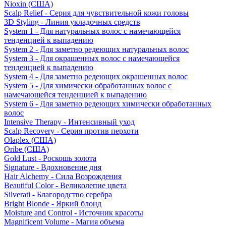
Nioxin (США)
Scalp Relief - Серия для чувствительной кожи головы
3D Styling - Линия укладочных средств
System 1 - Для натуральных волос с намечающейся
тенденцией к выпадению
System 2 - Для заметно редеющих натуральных волос
System 3 - Для окрашенных волос с намечающейся
тенденцией к выпадению
System 4 - Для заметно редеющих окрашенных волос
System 5 - Для химически обработанных волос с
намечающейся тенденцией к выпадению
System 6 - Для заметно редеющих химически обработанных
волос
Intensive Therapy - Интенсивный уход
Scalp Recovery - Серия против перхоти
Olaplex (США)
Oribe (США)
Gold Lust - Роскошь золота
Signature - Вдохновение дня
Hair Alchemy - Сила Возрождения
Beautiful Color - Великолепие цвета
Silverati - Благородство серебра
Bright Blonde - Яркий блонд
Moisture and Control - Источник красоты
Magnificent Volume - Магия объема