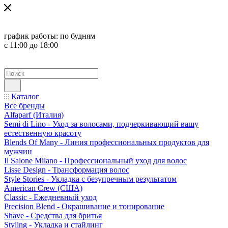
график работы:
по будням
с 11:00 до 18:00
Каталог
Все бренды
Alfaparf (Италия)
Semi di Lino - Уход за волосами, подчеркивающий вашу
естественную красоту
Blends Of Many - Линия профессиональных продуктов для
мужчин
Il Salone Milano - Профессиональный уход для волос
Lisse Design - Трансформация волос
Style Stories - Укладка с безупречным результатом
American Crew (США)
Classic - Ежедневный уход
Precision Blend - Окрашивание и тонирование
Shave - Средства для бритья
Styling - Укладка и стайлинг