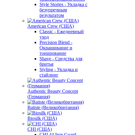
Style Stories - Укладка с
безупречным
результатом
American Crew (США)
Classic - Ежедневный
уход
Precision Blend -
Окрашивание и
тонирование
Shave - Средства для
бритья
Styling - Укладка и
стайлинг
Authentic Beauty Concept
(Германия)
Batiste (Великобритания)
Biosilk (США)
CHI (США)
CHI 44 Iron Guard -