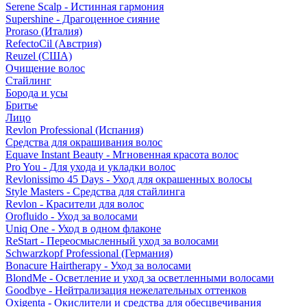
Serene Scalp - Истинная гармония
Supershine - Драгоценное сияние
Proraso (Италия)
RefectoCil (Австрия)
Reuzel (США)
Очищение волос
Стайлинг
Борода и усы
Бритье
Лицо
Revlon Professional (Испания)
Средства для окрашивания волос
Equave Instant Beauty - Мгновенная красота волос
Pro You - Для ухода и укладки волос
Revlonissimo 45 Days - Уход для окрашенных волосы
Style Masters - Средства для стайлинга
Revlon - Красители для волос
Orofluido - Уход за волосами
Uniq One - Уход в одном флаконе
ReStart - Переосмысленный уход за волосами
Schwarzkopf Professional (Германия)
Bonacure Hairtherapy - Уход за волосами
BlondMe - Осветление и уход за осветленными волосами
Goodbye - Нейтрализация нежелательных оттенков
Oxigenta - Окислители и средства для обесцвечивания