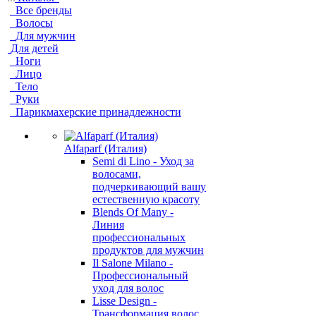
Все бренды
Волосы
Для мужчин
Для детей
Ноги
Лицо
Тело
Руки
Парикмахерские принадлежности
Alfaparf (Италия)
Semi di Lino - Уход за
волосами,
подчеркивающий вашу
естественную красоту
Blends Of Many -
Линия
профессиональных
продуктов для мужчин
Il Salone Milano -
Профессиональный
уход для волос
Lisse Design -
Трансформация волос