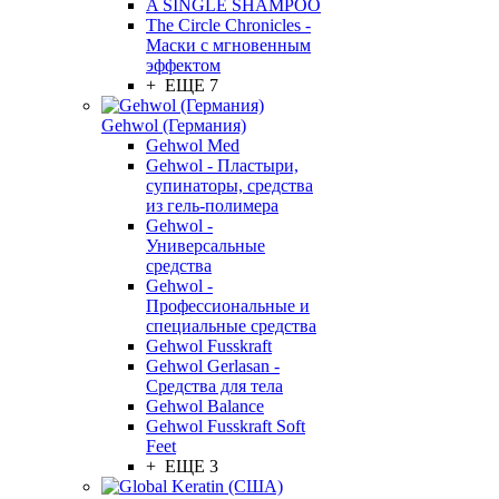
A SINGLE SHAMPOO
The Circle Chronicles -
Маски с мгновенным
эффектом
+ ЕЩЕ 7
Gehwol (Германия)
Gehwol Med
Gehwol - Пластыри,
супинаторы, средства
из гель-полимера
Gehwol -
Универсальные
средства
Gehwol -
Профессиональные и
специальные средства
Gehwol Fusskraft
Gehwol Gerlasan -
Средства для тела
Gehwol Balance
Gehwol Fusskraft Soft
Feet
+ ЕЩЕ 3