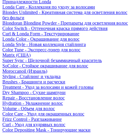
Принадлежности Londa
Londa Care - Коллекция по уходу за волосами
Blondes Unlimited - Креативная система для осветления волос
без фольги
Blondoran Blonding Powder - Препараты для осветления волос
Color Switch - Оттеночная краска прямого действия
Curl & Londa Form - Текстурирование
Londa Color - Окрашивание для волос
Londa Style - Новая коллекция стайлинга
Color Tune - Экспресс-тонер для волос
Matrix (США)
Super Sync - Щелочной безаммиачный краситель
SoColor - Стойкое окрашивание для волос
Moroccanoil (Израиль)
Styling - Стайлинг и укладка
Brushes - Брашинги и расчески
Treatment - Уход за волосами и кожей головы
Dry Shampoo - Сухие шампуни
Repair - Восстановление волос
Hydration - Увлажнение волос
Volume - Объем для волос
Color Care - Уход для окрашенных волос
Frizz Control - Разглаживание
Curl - Уход для кудрявых волос
Color Depositing Mask - Тонирующие маски