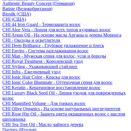
Authentic Beauty Concept (Германия)
Batiste (Великобритания)
Biosilk (США)
CHI (США)
CHI 44 Iron Guard - Термозащита волос
CHI Aloe Vera - Линия для всех типов кудрявых волос
CHI Argan Oil - На основе масла Арганы и дерева Моринга
CHI - Оксиды и осветлители
CHI Deep Brilliance - Глубокое увлажнение и блеск
CHI Enviro - Система разглаживания волос
CHI Man - Мужская серия для волос, усов и бороды
CHI Royal Treatment - Королевский уход
CHI Styling - Ухаживающий стайлинг
CHI Infra - Ежедневный уход
CHI Ionic Hair Color - Краска для волос
CHI Ionic Color Illuminate - Оттеночная серия для волос
CHI Keratin - Кератиновое восстановление волос
CHI Luxury Black Seed Oil - Линия уходов для поврежденных
волос
CHI Magnified Volume - Для тонких волос
CHI Olive Organics - На основе натуральных ингредиентов
CHI Rose Hip Oil - Защита цвета окрашенных волос с маслом
шиповника
CHI Tea Tree Oil - Масло чайного дерева
Davines (Италия)