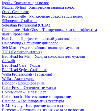
Igora - Красители для волос
Natural Styling - Химическая завивка волос
Osis - Стайлинг
Professionnelle - Укладочные средства для волос
Silhouette - Стайлинг
Sebastian Professional (США)
Cellophanes Hair Gloss - Тонирующая краска с эффектом
ламинирования
Hair Care - Профессиональный уход для волос
Hair Styling - Стайлинг для волос
Seb Man - Уход и стайлинг волос для мужчин
TIGI (Великобритания)
Bed Head for Men - Уход за волосами для мужчин
Catwalk
Bed Head Care - Уходы
Bed Head Style - Стайлинг
Wella Professionals (Германия)
Wella - Аксессуары
Blondor - Блондирование
Color Fresh - Оттеночные маски
ColorMotion - Сила и цвет
Color Touch - Интенсивное тонирование
Creatine+ - Трансформация текстуры
EIMI Styling - Настроение вашего стиля
Elements - Натуральная линия ухода за волосами