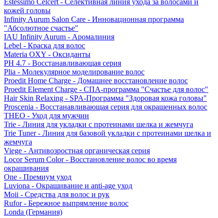
Estessimo Celcert - Селективная линия ухода за волосами и
кожей головы
Infinity Aurum Salon Care - Инновационная программа
"Абсолютное счастье"
IAU Infinity Aurum - Аромалиния
Lebel - Краска для волос
Materia OXY - Оксиданты
PH 4.7 - Восстанавливающая серия
Plia - Молекулярное моделирование волос
Proedit Home Charge - Домашнее восстановление волос
Proedit Element Charge - СПА-программа "Счастье для волос"
Hair Skin Relaxing - SPA-Программа "Здоровая кожа головы"
Proscenia - Восстанавливающая серия для окрашенных волос
THEO - Уход для мужчин
Trie - Линия для укладки с протеинами шелка и жемчуга
Trie Tuner - Линия для базовой укладки с протеинами шелка и
жемчуга
Viege - Антивозростная органическая серия
Locor Serum Color - Восстановление волос во время
окрашивания
One - Премиум уход
Luviona - Окрашивание и anti-age уход
Moii - Средства для волос и рук
Rufor - Бережное выпрямление волос
Londa (Германия)