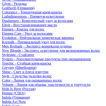
Glynt - Укладка
Goldwell (Германия)
Colorance - Тонирующая крем-краска
Lightdimensions - Премиум-осветление
Dualsenses - Комплексный уход за волосами
Elixir - Восстанавливающее масло
Elumen - Краска для волос
Elumen Care - Уход за волосами
Evolution - Нейтральная химическая завивка
Kerasilk - Премиальный уход для волос
Men Reshade - Экспресс-коррекция седины
New Blonde - Экспресс осветление для мелированных волос
Stylesign - Стайлинг
System - Дополнительные продукты при окрашивании
Topchic - Стойкая крем-краска
Greymy (Швейцария)
Shine - Свет и блеск изнутри
Style - Средства укладки волос
Color - Линия для окрашенных волос
Volume - Линия для объема, эластичности и упругости
Help Is Here (Россия)
Hempz (США)
Indola (Германия)
Indola Act Now
Indola Care