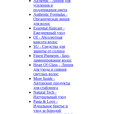
Alchemic - Линия для
усиления и
поддержания цвета
Authentic Formulas -
Органическая линия
для волос
Essential Haircare -
Eжедневный уход
OI - Абсолютная
красота волос
SU - Средства для
защиты от солнца
Finest Pigments - Био-
ламинирование волос
Heart Of Glass – Линия
для ухода и сияния
светлых волос
More Inside -
Авторские продукты
для стайлинга
Natural Tech -
Натуральный уход
Pasta & Love -
Идеальное бритье и
уход за бородой