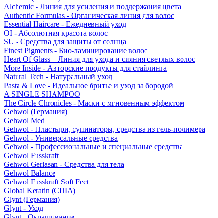
Alchemic - Линия для усиления и поддержания цвета
Authentic Formulas - Органическая линия для волос
Essential Haircare - Eжедневный уход
OI - Абсолютная красота волос
SU - Средства для защиты от солнца
Finest Pigments - Био-ламинирование волос
Heart Of Glass – Линия для ухода и сияния светлых волос
More Inside - Авторские продукты для стайлинга
Natural Tech - Натуральный уход
Pasta & Love - Идеальное бритье и уход за бородой
A SINGLE SHAMPOO
The Circle Chronicles - Маски с мгновенным эффектом
Gehwol (Германия)
Gehwol Med
Gehwol - Пластыри, супинаторы, средства из гель-полимера
Gehwol - Универсальные средства
Gehwol - Профессиональные и специальные средства
Gehwol Fusskraft
Gehwol Gerlasan - Средства для тела
Gehwol Balance
Gehwol Fusskraft Soft Feet
Global Keratin (США)
Glynt (Германия)
Glynt - Уход
Glynt - Окрашивание