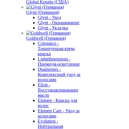
Global Keratin (США)
Glynt (Германия)
Glynt - Уход
Glynt - Окрашивание
Glynt - Укладка
Goldwell (Германия)
Colorance -
Тонирующая крем-
краска
Lightdimensions -
Премиум-осветление
Dualsenses -
Комплексный уход за
волосами
Elixir -
Восстанавливающее
масло
Elumen - Краска для
волос
Elumen Care - Уход за
волосами
Evolution -
Нейтральная