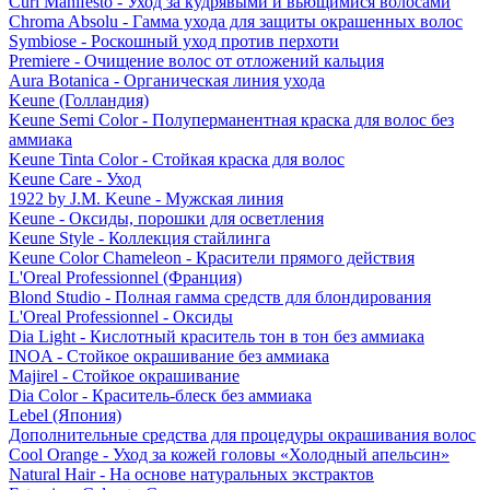
Curl Manifesto - Уход за кудрявыми и вьющимися волосами
Chroma Absolu - Гамма ухода для защиты окрашенных волос
Symbiose - Роскошный уход против перхоти
Premiere - Очищение волос от отложений кальция
Aura Botanica - Органическая линия ухода
Keune (Голландия)
Keune Semi Color - Полуперманентная краска для волос без
аммиака
Keune Tinta Color - Стойкая краска для волос
Keune Care - Уход
1922 by J.M. Keune - Мужская линия
Keune - Оксиды, порошки для осветления
Keune Style - Коллекция стайлинга
Keune Color Chameleon - Красители прямого действия
L'Oreal Professionnel (Франция)
Blond Studio - Полная гамма средств для блондирования
L'Oreal Professionnel - Оксиды
Dia Light - Кислотный краситель тон в тон без аммиака
INOA - Стойкое окрашивание без аммиака
Majirel - Стойкое окрашивание
Dia Color - Краситель-блеск без аммиака
Lebel (Япония)
Дополнительные средства для процедуры окрашивания волос
Cool Orange - Уход за кожей головы «Холодный апельсин»
Natural Hair - На основе натуральных экстрактов