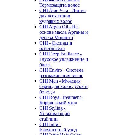
Термозащита волос
CHI Aloe Vera - Линия
для всех типов
кудрявых волос
CHI Argan Oil - На
основе масла Арганы и
дерева Моринга
CHI - Оксиды и
осветлители
CHI Deep Brilliance -
Глубокое увлажнение и
блеск
CHI Enviro - Система
разглаживания волос
CHI Man - Мужская
серия для волос, усов и
бороды
CHI Royal Treatment -
Королевский уход
CHI Styling -
Ухаживающий
стайлинг
CHI Infra -
Ежедневный уход