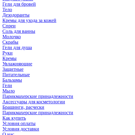
Гели для бровей
Тело
Дезодоранты
Кремы для ухода за кожей
Спреи
Соль для ванны
Молочко
Скрабы
Гели для душа
Руки
Кремы
Увлажняющие
Защитные
Питательные
Бальзамы
Гели
Мыло
Парикмахерские принадлежности
Аксессуары для косметологии
Брашинги, расчески
Парикмахерские принадлежности
Как купить
Условия оплаты
Условия доставки
О нас