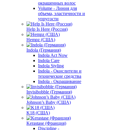
окрашенных волос
Volume - Линия для
объема, эластичности и
упругости
Help Is Here (Россия)
Hempz (США)
Indola (Германия)
Indola Act Now
Indola Care
Indola Styling
Indola - Окислители и
технические средства
Indola - Окрашивание
Invisibobble (Германия)
Johnson’s Baby (США)
K18 (США)
Kerastase (Франция)
Discipline -