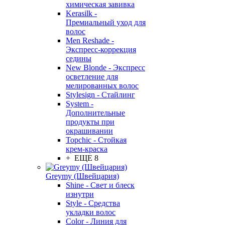
химическая завивка
Kerasilk -
Премиальный уход для
волос
Men Reshade -
Экспресс-коррекция
седины
New Blonde - Экспресс
осветление для
мелированных волос
Stylesign - Стайлинг
System -
Дополнительные
продукты при
окрашивании
Topchic - Стойкая
крем-краска
+ ЕЩЕ 8
Greymy (Швейцария)
Shine - Свет и блеск
изнутри
Style - Средства
укладки волос
Color - Линия для