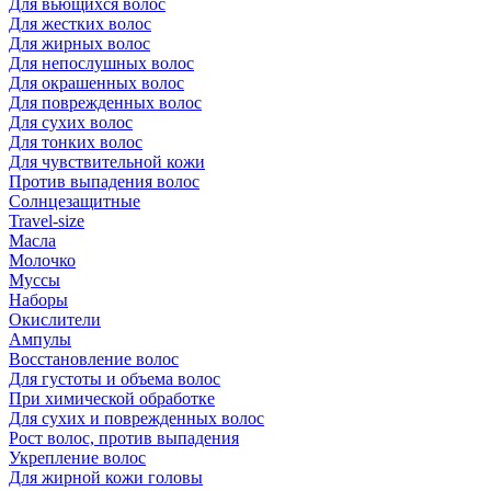
Для вьющихся волос
Для жестких волос
Для жирных волос
Для непослушных волос
Для окрашенных волос
Для поврежденных волос
Для сухих волос
Для тонких волос
Для чувствительной кожи
Против выпадения волос
Солнцезащитные
Travel-size
Масла
Молочко
Муссы
Наборы
Окислители
Ампулы
Восстановление волос
Для густоты и объема волос
При химической обработке
Для сухих и поврежденных волос
Рост волос, против выпадения
Укрепление волос
Для жирной кожи головы