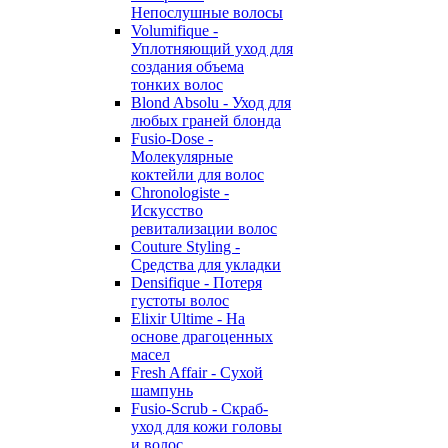
Непослушные волосы
Volumifique -
Уплотняющий уход для
создания объема
тонких волос
Blond Absolu - Уход для
любых граней блонда
Fusio-Dose -
Молекулярные
коктейли для волос
Chronologiste -
Искусство
ревитализации волос
Couture Styling -
Средства для укладки
Densifique - Потеря
густоты волос
Elixir Ultime - На
основе драгоценных
масел
Fresh Affair - Сухой
шампунь
Fusio-Scrub - Скраб-
уход для кожи головы
и волос