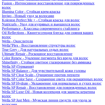
Fusion - Интенсивное восстановление для поврежденных
волос
Illumina Color - Стойкая крем-краска
Invigo - Новый уход за волосами
Koleston Perfect Me + - Стойкая краска для волос
Nutricurls - Уход для кудрявых и вьющихся волос
Performance - Классика современного стайлинга
Oil Reflections - Квинтэссенция блеска для сияния ваших
волос
Wella - Окислители
Wella°Plex - Восстановление структуры волос
True Grey - Для натуральных седых волос
Ultimate Repair - Роскошное восстановление
Color Renew - Удаление пигмента без вреда для волос
Shinefinity - Стойкое цветное глазирование без аммиака
Wella SP (Германия)
Wella SP Balance - Для чувствительной кожи головы
Wella SP Clear Scalp - Очищение против перхоти
Wella SP Color Save - Сохранение цвета для окрашенных волос
Wella SP Hydrate - Увлажнение для нормальных и сухих волос
Wella SP Repair - Восстановление для поврежденных волос
Wella SP Luxe Oil - Новая коллекция для защиты кератина
волос
Wella SP Just Men - Мужская линия средств для ухода за
волосами