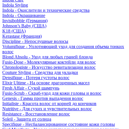
Indola Styling
Indola - Окислители и технические средства
Indola - Окрашивание
Invisibobble (Германия)
Johnson’s Baby (США)
K18 (США)
Kerastase (Франция)
Discipline - Непослушные волосы
Volumifique - Уплотняющий уход для создания объема тонких
волос
Blond Absolu - Уход для любых граней блонда
Fusio-Dose - Молекулярные коктейли для волос
Chronologiste - Искусство ревитализации волос
Couture Styling - Средства для укладки
Densifique - Потеря густоты волос
Elixir Ultime - На основе драгоценных масел
Fresh Affair - Сухой шампунь
Fusio-Scrub - Скраб-уход для кожи головы и волос
Genesis - Гамма против выпадения волос
Initialiste - Красота волос от корней до кончиков
Nutritive - Для сухих и чувствительных волос
Resistance - Восстановление волос
Soleil - Защита от солнца
Specifique - Несбалансированное состояние кожи головы