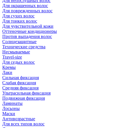
Для непослушных волос
Для окрашенных волос
Для поврежденных волос
Для сухих волос
Для тонких волос
Для чувствительной кожи
Оттеночные кондиционеры
Против выпадения волос
Солнцезащитные
Технические средства
Несмываемые
Travel-size
Для седых волос
Кремы
Лаки
Сильная фиксация
Слабая фиксация
Средняя фиксация
Ультрасильная фиксация
Подвижная фиксация
Ламинаты
Лосьоны
Маски
Антивозрастные
Для всех типов волос