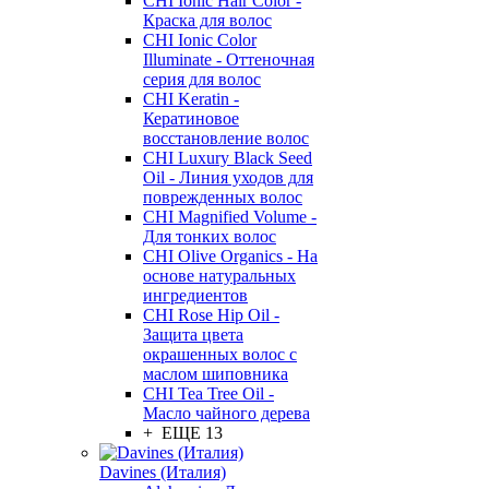
CHI Ionic Hair Color -
Краска для волос
CHI Ionic Color
Illuminate - Оттеночная
серия для волос
CHI Keratin -
Кератиновое
восстановление волос
CHI Luxury Black Seed
Oil - Линия уходов для
поврежденных волос
CHI Magnified Volume -
Для тонких волос
CHI Olive Organics - На
основе натуральных
ингредиентов
CHI Rose Hip Oil -
Защита цвета
окрашенных волос с
маслом шиповника
CHI Tea Tree Oil -
Масло чайного дерева
+ ЕЩЕ 13
Davines (Италия)