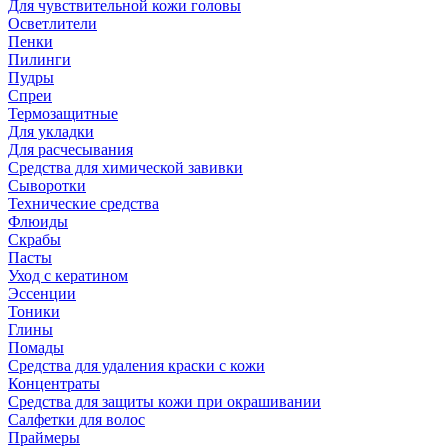
Для чувствительной кожи головы
Осветлители
Пенки
Пилинги
Пудры
Спреи
Термозащитные
Для укладки
Для расчесывания
Средства для химической завивки
Сыворотки
Технические средства
Флюиды
Скрабы
Пасты
Уход с кератином
Эссенции
Тоники
Глины
Помады
Средства для удаления краски с кожи
Концентраты
Средства для защиты кожи при окрашивании
Салфетки для волос
Праймеры