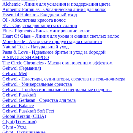
Alchemic - Линия для усиления и поддержания цвета
Authentic Formulas - Органическая линия для волос
Essential Haircare - Eжедневный уход
OI - Абсолютная красота волос
SU - Средства для защиты от солнца
Finest Pigments - Био-ламинирование волос
Heart Of Glass – Линия для ухода и сияния светлых волос
More Inside - Авторские продукты для стайлинга
Natural Tech - Натуральный уход
Pasta & Love - Идеальное бритье и уход за бородой
A SINGLE SHAMPOO
The Circle Chronicles - Маски с мгновенным эффектом
Gehwol (Германия)
Gehwol Med
Gehwol - Пластыри, супинаторы, средства из гель-полимера
Gehwol - Универсальные средства
Gehwol - Профессиональные и специальные средства
Gehwol Fusskraft
Gehwol Gerlasan - Средства для тела
Gehwol Balance
Gehwol Fusskraft Soft Feet
Global Keratin (США)
Glynt (Германия)
Glynt - Уход
Glynt - Окрашивание