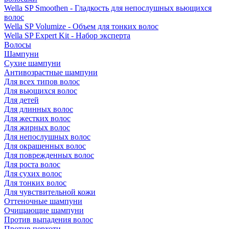
Wella SP Smoothen - Гладкость для непослушных вьющихся
волос
Wella SP Volumize - Объем для тонких волос
Wella SP Expert Kit - Набор эксперта
Волосы
Шампуни
Сухие шампуни
Антивозрастные шампуни
Для всех типов волос
Для вьющихся волос
Для детей
Для длинных волос
Для жестких волос
Для жирных волос
Для непослушных волос
Для окрашенных волос
Для поврежденных волос
Для роста волос
Для сухих волос
Для тонких волос
Для чувствительной кожи
Оттеночные шампуни
Очищающие шампуни
Против выпадения волос
Против перхоти