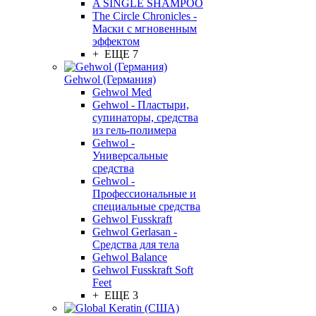
A SINGLE SHAMPOO
The Circle Chronicles -
Маски с мгновенным
эффектом
+ ЕЩЕ 7
Gehwol (Германия)
Gehwol Med
Gehwol - Пластыри,
супинаторы, средства
из гель-полимера
Gehwol -
Универсальные
средства
Gehwol -
Профессиональные и
специальные средства
Gehwol Fusskraft
Gehwol Gerlasan -
Средства для тела
Gehwol Balance
Gehwol Fusskraft Soft
Feet
+ ЕЩЕ 3