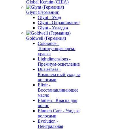
Global Keratin (США)
Glynt (Германия)
Glynt - Уход
Glynt - Окрашивание
Glynt - Укладка
Goldwell (Германия)
Colorance -
Тонирующая крем-
краска
Lightdimensions -
Премиум-осветление
Dualsenses -
Комплексный уход за
волосами
Elixir -
Восстанавливающее
масло
Elumen - Краска для
волос
Elumen Care - Уход за
волосами
Evolution -
Нейтральная