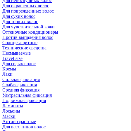
Для непослушных волос
Для окрашенных волос
Для поврежденных волос
Для сухих волос
Для тонких волос
Для чувствительной кожи
Оттеночные кондиционеры
Против выпадения волос
Солнцезащитные
Технические средства
Несмываемые
Travel-size
Для седых волос
Кремы
Лаки
Сильная фиксация
Слабая фиксация
Средняя фиксация
Ультрасильная фиксация
Подвижная фиксация
Ламинаты
Лосьоны
Маски
Антивозрастные
Для всех типов волос