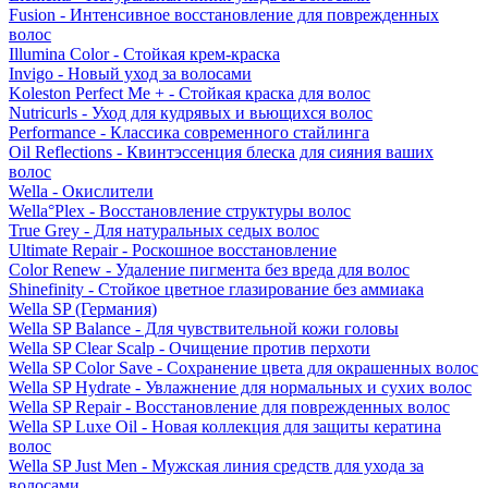
Fusion - Интенсивное восстановление для поврежденных
волос
Illumina Color - Стойкая крем-краска
Invigo - Новый уход за волосами
Koleston Perfect Me + - Стойкая краска для волос
Nutricurls - Уход для кудрявых и вьющихся волос
Performance - Классика современного стайлинга
Oil Reflections - Квинтэссенция блеска для сияния ваших
волос
Wella - Окислители
Wella°Plex - Восстановление структуры волос
True Grey - Для натуральных седых волос
Ultimate Repair - Роскошное восстановление
Color Renew - Удаление пигмента без вреда для волос
Shinefinity - Стойкое цветное глазирование без аммиака
Wella SP (Германия)
Wella SP Balance - Для чувствительной кожи головы
Wella SP Clear Scalp - Очищение против перхоти
Wella SP Color Save - Сохранение цвета для окрашенных волос
Wella SP Hydrate - Увлажнение для нормальных и сухих волос
Wella SP Repair - Восстановление для поврежденных волос
Wella SP Luxe Oil - Новая коллекция для защиты кератина
волос
Wella SP Just Men - Мужская линия средств для ухода за
волосами