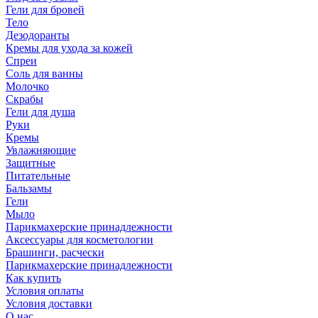
Гели для бровей
Тело
Дезодоранты
Кремы для ухода за кожей
Спреи
Соль для ванны
Молочко
Скрабы
Гели для душа
Руки
Кремы
Увлажняющие
Защитные
Питательные
Бальзамы
Гели
Мыло
Парикмахерские принадлежности
Аксессуары для косметологии
Брашинги, расчески
Парикмахерские принадлежности
Как купить
Условия оплаты
Условия доставки
О нас