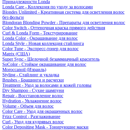
Принадлежности Londa
Londa Care - Коллекция по уходу за волосами
Blondes Unlimited - Креативная система для осветления волос
без фольги
Blondoran Blonding Powder - Препараты для осветления волос
Color Switch - Оттеночная краска прямого действия
Curl & Londa Form - Текстурирование
Londa Color - Окрашивание для волос
Londa Style - Новая коллекция стайлинга
Color Tune - Экспресс-тонер для волос
Matrix (США)
Super Sync - Щелочной безаммиачный краситель
SoColor - Стойкое окрашивание для волос
Moroccanoil (Израиль)
Styling - Стайлинг и укладка
Brushes - Брашинги и расчески
Treatment - Уход за волосами и кожей головы
Dry Shampoo - Сухие шампуни
Repair - Восстановление волос
Hydration - Увлажнение волос
Volume - Объем для волос
Color Care - Уход для окрашенных волос
Frizz Control - Разглаживание
Curl - Уход для кудрявых волос
Color Depositing Mask - Тонирующие маски