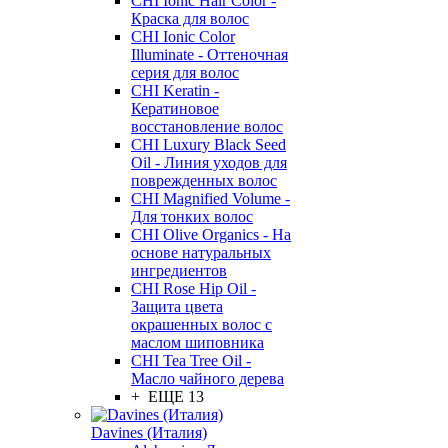
CHI Ionic Hair Color -
Краска для волос
CHI Ionic Color
Illuminate - Оттеночная
серия для волос
CHI Keratin -
Кератиновое
восстановление волос
CHI Luxury Black Seed
Oil - Линия уходов для
поврежденных волос
CHI Magnified Volume -
Для тонких волос
CHI Olive Organics - На
основе натуральных
ингредиентов
CHI Rose Hip Oil -
Защита цвета
окрашенных волос с
маслом шиповника
CHI Tea Tree Oil -
Масло чайного дерева
+ ЕЩЕ 13
Davines (Италия)