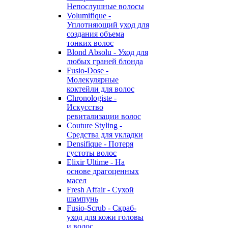
Непослушные волосы
Volumifique -
Уплотняющий уход для
создания объема
тонких волос
Blond Absolu - Уход для
любых граней блонда
Fusio-Dose -
Молекулярные
коктейли для волос
Chronologiste -
Искусство
ревитализации волос
Couture Styling -
Средства для укладки
Densifique - Потеря
густоты волос
Elixir Ultime - На
основе драгоценных
масел
Fresh Affair - Сухой
шампунь
Fusio-Scrub - Скраб-
уход для кожи головы
и волос