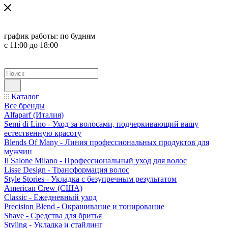
график работы:
по будням
с 11:00 до 18:00
Каталог
Все бренды
Alfaparf (Италия)
Semi di Lino - Уход за волосами, подчеркивающий вашу
естественную красоту
Blends Of Many - Линия профессиональных продуктов для
мужчин
Il Salone Milano - Профессиональный уход для волос
Lisse Design - Трансформация волос
Style Stories - Укладка с безупречным результатом
American Crew (США)
Classic - Ежедневный уход
Precision Blend - Окрашивание и тонирование
Shave - Средства для бритья
Styling - Укладка и стайлинг