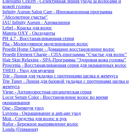
Estessimo Celcert - Селективная линия ухода за волосами и
кожей головы
Infinity Aurum Salon Care - Инновационная программа
"Абсолютное счастье"
IAU Infinity Aurum - Аромалиния
Lebel - Краска для волос
Materia OXY - Оксиданты
PH 4.7 - Восстанавливающая серия
Plia - Молекулярное моделирование волос
Proedit Home Charge - Домашнее восстановление волос
Proedit Element Charge - СПА-программа "Счастье для волос"
Hair Skin Relaxing - SPA-Программа "Здоровая кожа головы"
Proscenia - Восстанавливающая серия для окрашенных волос
THEO - Уход для мужчин
Trie - Линия для укладки с протеинами шелка и жемчуга
Trie Tuner - Линия для базовой укладки с протеинами шелка и
жемчуга
Viege - Антивозростная органическая серия
Locor Serum Color - Восстановление волос во время
окрашивания
One - Премиум уход
Luviona - Окрашивание и anti-age уход
Moii - Средства для волос и рук
Rufor - Бережное выпрямление волос
Londa (Германия)