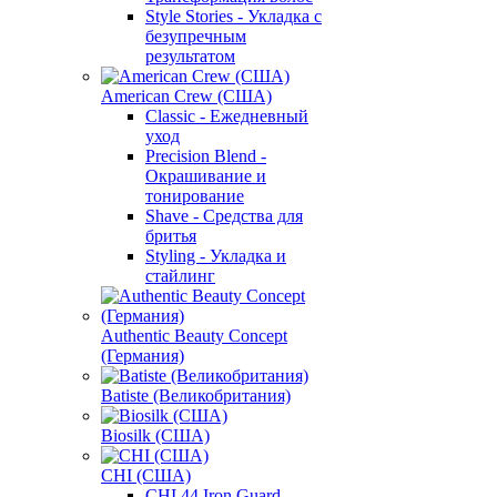
Style Stories - Укладка с
безупречным
результатом
American Crew (США)
Classic - Ежедневный
уход
Precision Blend -
Окрашивание и
тонирование
Shave - Средства для
бритья
Styling - Укладка и
стайлинг
Authentic Beauty Concept
(Германия)
Batiste (Великобритания)
Biosilk (США)
CHI (США)
CHI 44 Iron Guard -