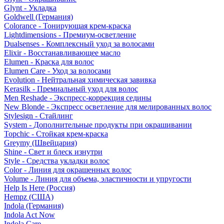
Glynt - Укладка
Goldwell (Германия)
Colorance - Тонирующая крем-краска
Lightdimensions - Премиум-осветление
Dualsenses - Комплексный уход за волосами
Elixir - Восстанавливающее масло
Elumen - Краска для волос
Elumen Care - Уход за волосами
Evolution - Нейтральная химическая завивка
Kerasilk - Премиальный уход для волос
Men Reshade - Экспресс-коррекция седины
New Blonde - Экспресс осветление для мелированных волос
Stylesign - Стайлинг
System - Дополнительные продукты при окрашивании
Topchic - Стойкая крем-краска
Greymy (Швейцария)
Shine - Свет и блеск изнутри
Style - Средства укладки волос
Color - Линия для окрашенных волос
Volume - Линия для объема, эластичности и упругости
Help Is Here (Россия)
Hempz (США)
Indola (Германия)
Indola Act Now
Indola Care