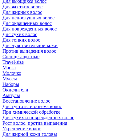
Для вьющихся волос
Для жестких волос
Для жирных волос
Для непослушных волос
Для окрашенных волос
Для поврежденных волос
Для сухих волос
Для тонких волос
Для чувствительной кожи
Против выпадения волос
Солнцезащитные
Travel-size
Масла
Молочко
Муссы
Наборы
Окислители
Ампулы
Восстановление волос
Для густоты и объема волос
При химической обработке
Для сухих и поврежденных волос
Рост волос, против выпадения
Укрепление волос
Для жирной кожи головы