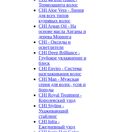
Термозащита волос
CHI Aloe Vera - Линия
для всех типов
кудрявых волос
CHI Argan Oil - На
основе масла Арганы и
дерева Моринга
CHI - Оксиды и
осветлители
CHI Deep Brilliance -
Глубокое увлажнение и
блеск
CHI Enviro - Система
разглаживания волос
CHI Man - Мужская
серия для волос, усов и
бороды
CHI Royal Treatment -
Королевский уход
CHI Styling -
Ухаживающий
стайлинг
CHI Infra -
Ежедневный уход