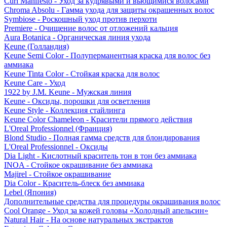
Curl Manifesto - Уход за кудрявыми и вьющимися волосами
Chroma Absolu - Гамма ухода для защиты окрашенных волос
Symbiose - Роскошный уход против перхоти
Premiere - Очищение волос от отложений кальция
Aura Botanica - Органическая линия ухода
Keune (Голландия)
Keune Semi Color - Полуперманентная краска для волос без
аммиака
Keune Tinta Color - Стойкая краска для волос
Keune Care - Уход
1922 by J.M. Keune - Мужская линия
Keune - Оксиды, порошки для осветления
Keune Style - Коллекция стайлинга
Keune Color Chameleon - Красители прямого действия
L'Oreal Professionnel (Франция)
Blond Studio - Полная гамма средств для блондирования
L'Oreal Professionnel - Оксиды
Dia Light - Кислотный краситель тон в тон без аммиака
INOA - Стойкое окрашивание без аммиака
Majirel - Стойкое окрашивание
Dia Color - Краситель-блеск без аммиака
Lebel (Япония)
Дополнительные средства для процедуры окрашивания волос
Cool Orange - Уход за кожей головы «Холодный апельсин»
Natural Hair - На основе натуральных экстрактов