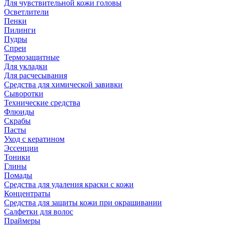
Для чувствительной кожи головы
Осветлители
Пенки
Пилинги
Пудры
Спреи
Термозащитные
Для укладки
Для расчесывания
Средства для химической завивки
Сыворотки
Технические средства
Флюиды
Скрабы
Пасты
Уход с кератином
Эссенции
Тоники
Глины
Помады
Средства для удаления краски с кожи
Концентраты
Средства для защиты кожи при окрашивании
Салфетки для волос
Праймеры