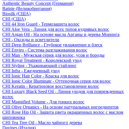
Authentic Beauty Concept (Германия)
Batiste (Великобритания)
Biosilk (США)
CHI (США)
CHI 44 Iron Guard - Термозащита волос
CHI Aloe Vera - Линия для всех типов кудрявых волос
CHI Argan Oil - На основе масла Арганы и дерева Моринга
CHI - Оксиды и осветлители
CHI Deep Brilliance - Глубокое увлажнение и блеск
CHI Enviro - Система разглаживания волос
CHI Man - Мужская серия для волос, усов и бороды
CHI Royal Treatment - Королевский уход
CHI Styling - Ухаживающий стайлинг
CHI Infra - Ежедневный уход
CHI Ionic Hair Color - Краска для волос
CHI Ionic Color Illuminate - Оттеночная серия для волос
CHI Keratin - Кератиновое восстановление волос
CHI Luxury Black Seed Oil - Линия уходов для поврежденных
волос
CHI Magnified Volume - Для тонких волос
CHI Olive Organics - На основе натуральных ингредиентов
CHI Rose Hip Oil - Защита цвета окрашенных волос с маслом
шиповника
CHI Tea Tree Oil - Масло чайного дерева
Davines (Италия)