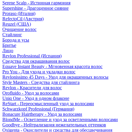
Serene Scalp - Истинная гармония
Supershine - Драгоценное сияние
Proraso (Италия)
RefectoCil (Австрия)
Reuzel (США)
Очищение волос
Стайлинг
Борода и усы
Бритье
Лицо
Revlon Professional (Испания)
Средства для окрашивания волос
Equave Instant Beauty - Мгновенная красота волос
Pro You - Для ухода и укладки волос
Revlonissimo 45 Days - Уход для окрашенных волосы
Style Masters - Средства для стайлинга
Revlon - Красители для волос
Orofluido - Уход за волосами
Uniq One - Уход в одном флаконе
ReStart - Переосмысленный уход за волосами
Schwarzkopf Professional (Германия)
Bonacure Hairtherapy - Уход за волосами
BlondMe - Осветление и уход за осветленными волосами
Goodbye - Нейтрализация нежелательных оттенков
Oxigenta - Окислители и средства для обесцвечивания