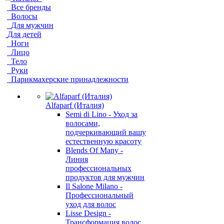
Все бренды
Волосы
Для мужчин
Для детей
Ноги
Лицо
Тело
Руки
Парикмахерские принадлежности
Alfaparf (Италия)
Semi di Lino - Уход за
волосами,
подчеркивающий вашу
естественную красоту
Blends Of Many -
Линия
профессиональных
продуктов для мужчин
Il Salone Milano -
Профессиональный
уход для волос
Lisse Design -
Трансформация волос