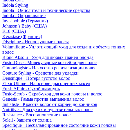
Indola Styling
Indola - Окислители и технические средства
Indola - Окрашивание
Invisibobble (Германия)
Johnson’s Baby (США)
K18 (США)
Kerastase (Франция)
Discipline - Непослушные волосы
Volumifique - Уплотняющий уход для создания объема тонких
волос
Blond Absolu - Уход для любых граней блонда
Fusio-Dose - Молекулярные коктейли для волос
Chronologiste - Искусство ревитализации волос
Couture Styling - Средства для укладки
Densifique - Потеря густоты волос
Elixir Ultime - На основе драгоценных масел
Fresh Affair - Сухой шампунь
Fusio-Scrub - Скраб-уход для кожи головы и волос
Genesis - Гамма против выпадения волос
Initialiste - Красота волос от корней до кончиков
Nutritive - Для сухих и чувствительных волос
Resistance - Восстановление волос
Soleil - Защита от солнца
Specifique - Несбалансированное состояние кожи головы