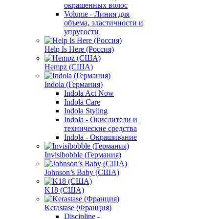
окрашенных волос
Volume - Линия для
объема, эластичности и
упругости
Help Is Here (Россия)
Hempz (США)
Indola (Германия)
Indola Act Now
Indola Care
Indola Styling
Indola - Окислители и
технические средства
Indola - Окрашивание
Invisibobble (Германия)
Johnson’s Baby (США)
K18 (США)
Kerastase (Франция)
Discipline -