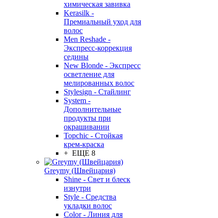
химическая завивка
Kerasilk -
Премиальный уход для
волос
Men Reshade -
Экспресс-коррекция
седины
New Blonde - Экспресс
осветление для
мелированных волос
Stylesign - Стайлинг
System -
Дополнительные
продукты при
окрашивании
Topchic - Стойкая
крем-краска
+ ЕЩЕ 8
Greymy (Швейцария)
Shine - Свет и блеск
изнутри
Style - Средства
укладки волос
Color - Линия для