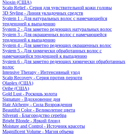
Nioxin (США)
Scalp Relief - Серия для чувствительной кожи головы
3D Styling - Линия укладочных средств
System 1 - Для натуральных волос с намечающейся
тенденцией к выпадению
System 2 - Для заметно редеющих натуральных волос
System 3 - Для окрашенных волос с намечающейся
тенденцией к выпадению
System 4 - Для заметно редеющих окрашенных волос
System 5 - Для химически обработанных волос с
намечающейся тенденцией к выпадению
System 6 - Для заметно редеющих химически обработанных
волос
Intensive Therapy - Интенсивный уход
Scalp Recovery - Серия против перхоти
Olaplex (США)
Oribe (США)
Gold Lust - Роскошь золота
Signature - Вдохновение дня
Hair Alchemy - Сила Возрождения
Beautiful Color - Великолепие цвета
Silverati - Благородство серебра
Bright Blonde - Яркий блонд
Moisture and Control - Источник красоты
Magnificent Volume - Магия объема