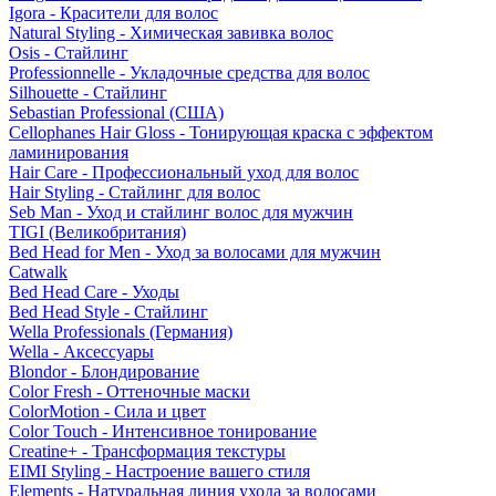
Igora - Красители для волос
Natural Styling - Химическая завивка волос
Osis - Стайлинг
Professionnelle - Укладочные средства для волос
Silhouette - Стайлинг
Sebastian Professional (США)
Cellophanes Hair Gloss - Тонирующая краска с эффектом
ламинирования
Hair Care - Профессиональный уход для волос
Hair Styling - Стайлинг для волос
Seb Man - Уход и стайлинг волос для мужчин
TIGI (Великобритания)
Bed Head for Men - Уход за волосами для мужчин
Catwalk
Bed Head Care - Уходы
Bed Head Style - Стайлинг
Wella Professionals (Германия)
Wella - Аксессуары
Blondor - Блондирование
Color Fresh - Оттеночные маски
ColorMotion - Сила и цвет
Color Touch - Интенсивное тонирование
Creatine+ - Трансформация текстуры
EIMI Styling - Настроение вашего стиля
Elements - Натуральная линия ухода за волосами