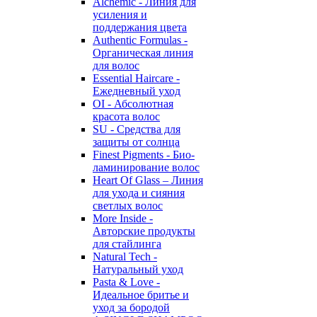
Alchemic - Линия для
усиления и
поддержания цвета
Authentic Formulas -
Органическая линия
для волос
Essential Haircare -
Eжедневный уход
OI - Абсолютная
красота волос
SU - Средства для
защиты от солнца
Finest Pigments - Био-
ламинирование волос
Heart Of Glass – Линия
для ухода и сияния
светлых волос
More Inside -
Авторские продукты
для стайлинга
Natural Tech -
Натуральный уход
Pasta & Love -
Идеальное бритье и
уход за бородой