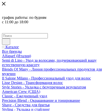
график работы:
по будням
с 11:00 до 18:00
Каталог
Все бренды
Alfaparf (Италия)
Semi di Lino - Уход за волосами, подчеркивающий вашу
естественную красоту
Blends Of Many - Линия профессиональных продуктов для
мужчин
Il Salone Milano - Профессиональный уход для волос
Lisse Design - Трансформация волос
Style Stories - Укладка с безупречным результатом
American Crew (США)
Classic - Ежедневный уход
Precision Blend - Окрашивание и тонирование
Shave - Средства для бритья
Styling - Укладка и стайлинг