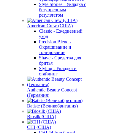
Style Stories - Укладка с
безупречным
результатом
American Crew (США)
Classic - Ежедневный
уход
Precision Blend -
Окрашивание и
тонирование
Shave - Средства для
бритья
Styling - Укладка и
стайлинг
Authentic Beauty Concept
(Германия)
Batiste (Великобритания)
Biosilk (США)
CHI (США)
CHI 44 Iron Guard -