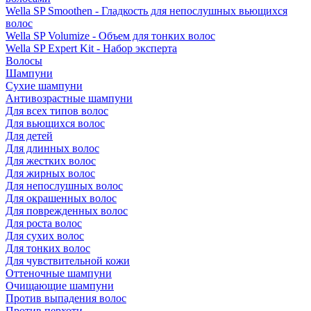
Wella SP Smoothen - Гладкость для непослушных вьющихся
волос
Wella SP Volumize - Объем для тонких волос
Wella SP Expert Kit - Набор эксперта
Волосы
Шампуни
Сухие шампуни
Антивозрастные шампуни
Для всех типов волос
Для вьющихся волос
Для детей
Для длинных волос
Для жестких волос
Для жирных волос
Для непослушных волос
Для окрашенных волос
Для поврежденных волос
Для роста волос
Для сухих волос
Для тонких волос
Для чувствительной кожи
Оттеночные шампуни
Очищающие шампуни
Против выпадения волос
Против перхоти