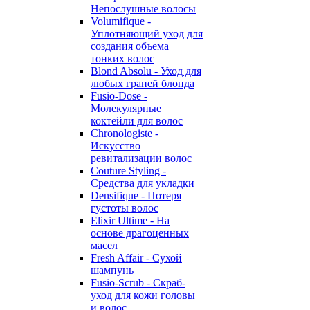
Непослушные волосы
Volumifique -
Уплотняющий уход для
создания объема
тонких волос
Blond Absolu - Уход для
любых граней блонда
Fusio-Dose -
Молекулярные
коктейли для волос
Chronologiste -
Искусство
ревитализации волос
Couture Styling -
Средства для укладки
Densifique - Потеря
густоты волос
Elixir Ultime - На
основе драгоценных
масел
Fresh Affair - Сухой
шампунь
Fusio-Scrub - Скраб-
уход для кожи головы
и волос