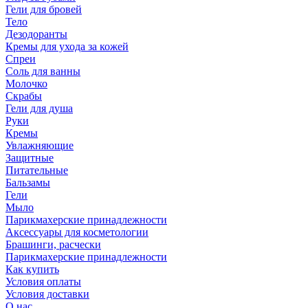
Гели для бровей
Тело
Дезодоранты
Кремы для ухода за кожей
Спреи
Соль для ванны
Молочко
Скрабы
Гели для душа
Руки
Кремы
Увлажняющие
Защитные
Питательные
Бальзамы
Гели
Мыло
Парикмахерские принадлежности
Аксессуары для косметологии
Брашинги, расчески
Парикмахерские принадлежности
Как купить
Условия оплаты
Условия доставки
О нас