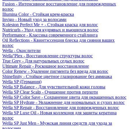
Fusion - Интенсивное восстановление для поврежденных
волос
Illumina Color - Стойкая крем-краска
Invigo - Новый уход за волосами
Koleston Perfect Me + - Стойкая краска для волос
Nutricurls - Уход для кудрявых и вьющихся волос
Performance - Классика современного стайлинга
Oil Reflections - Квинтэссенция блеска для сияния ваших
волос
Wella - Окислители
Wella°Plex - Восстановление структуры волос
True Grey - Для натуральных седых волос
Ultimate Repair - Роскошное восстановление
Color Renew - Удаление пигмента без вреда для волос
Shinefinity - Стойкое цветное глазирование без аммиака
Wella SP (Германия)
Wella SP Balance - Для чувствительной кожи головы
Wella SP Clear Scalp - Очищение против перхоти
Wella SP Color Save - Сохранение цвета для окрашенных волос
Wella SP Hydrate - Увлажнение для нормальных и сухих волос
Wella SP Repair - Восстановление для поврежденных волос
Wella SP Luxe Oil - Новая коллекция для защиты кератина
волос
Wella SP Just Men - Мужская линия средств для ухода за
волосами