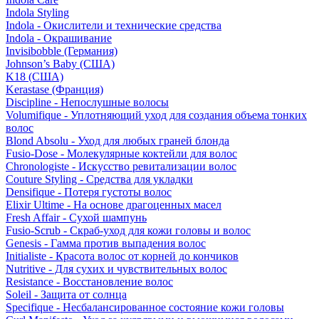
Indola Styling
Indola - Окислители и технические средства
Indola - Окрашивание
Invisibobble (Германия)
Johnson’s Baby (США)
K18 (США)
Kerastase (Франция)
Discipline - Непослушные волосы
Volumifique - Уплотняющий уход для создания объема тонких
волос
Blond Absolu - Уход для любых граней блонда
Fusio-Dose - Молекулярные коктейли для волос
Chronologiste - Искусство ревитализации волос
Couture Styling - Средства для укладки
Densifique - Потеря густоты волос
Elixir Ultime - На основе драгоценных масел
Fresh Affair - Сухой шампунь
Fusio-Scrub - Скраб-уход для кожи головы и волос
Genesis - Гамма против выпадения волос
Initialiste - Красота волос от корней до кончиков
Nutritive - Для сухих и чувствительных волос
Resistance - Восстановление волос
Soleil - Защита от солнца
Specifique - Несбалансированное состояние кожи головы