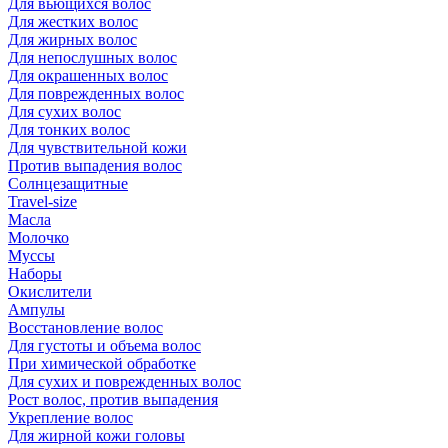
Для вьющихся волос
Для жестких волос
Для жирных волос
Для непослушных волос
Для окрашенных волос
Для поврежденных волос
Для сухих волос
Для тонких волос
Для чувствительной кожи
Против выпадения волос
Солнцезащитные
Travel-size
Масла
Молочко
Муссы
Наборы
Окислители
Ампулы
Восстановление волос
Для густоты и объема волос
При химической обработке
Для сухих и поврежденных волос
Рост волос, против выпадения
Укрепление волос
Для жирной кожи головы