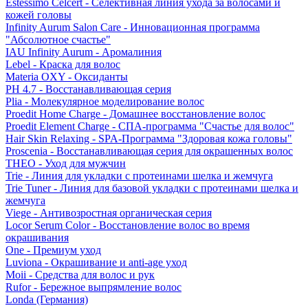
Estessimo Celcert - Селективная линия ухода за волосами и
кожей головы
Infinity Aurum Salon Care - Инновационная программа
"Абсолютное счастье"
IAU Infinity Aurum - Аромалиния
Lebel - Краска для волос
Materia OXY - Оксиданты
PH 4.7 - Восстанавливающая серия
Plia - Молекулярное моделирование волос
Proedit Home Charge - Домашнее восстановление волос
Proedit Element Charge - СПА-программа "Счастье для волос"
Hair Skin Relaxing - SPA-Программа "Здоровая кожа головы"
Proscenia - Восстанавливающая серия для окрашенных волос
THEO - Уход для мужчин
Trie - Линия для укладки с протеинами шелка и жемчуга
Trie Tuner - Линия для базовой укладки с протеинами шелка и
жемчуга
Viege - Антивозростная органическая серия
Locor Serum Color - Восстановление волос во время
окрашивания
One - Премиум уход
Luviona - Окрашивание и anti-age уход
Moii - Средства для волос и рук
Rufor - Бережное выпрямление волос
Londa (Германия)