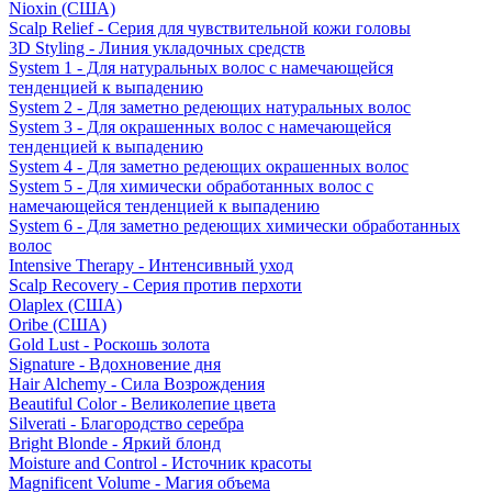
Nioxin (США)
Scalp Relief - Серия для чувствительной кожи головы
3D Styling - Линия укладочных средств
System 1 - Для натуральных волос с намечающейся
тенденцией к выпадению
System 2 - Для заметно редеющих натуральных волос
System 3 - Для окрашенных волос с намечающейся
тенденцией к выпадению
System 4 - Для заметно редеющих окрашенных волос
System 5 - Для химически обработанных волос с
намечающейся тенденцией к выпадению
System 6 - Для заметно редеющих химически обработанных
волос
Intensive Therapy - Интенсивный уход
Scalp Recovery - Серия против перхоти
Olaplex (США)
Oribe (США)
Gold Lust - Роскошь золота
Signature - Вдохновение дня
Hair Alchemy - Сила Возрождения
Beautiful Color - Великолепие цвета
Silverati - Благородство серебра
Bright Blonde - Яркий блонд
Moisture and Control - Источник красоты
Magnificent Volume - Магия объема