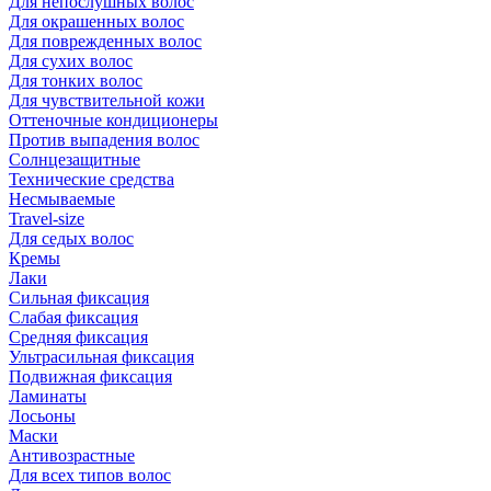
Для непослушных волос
Для окрашенных волос
Для поврежденных волос
Для сухих волос
Для тонких волос
Для чувствительной кожи
Оттеночные кондиционеры
Против выпадения волос
Солнцезащитные
Технические средства
Несмываемые
Travel-size
Для седых волос
Кремы
Лаки
Сильная фиксация
Слабая фиксация
Средняя фиксация
Ультрасильная фиксация
Подвижная фиксация
Ламинаты
Лосьоны
Маски
Антивозрастные
Для всех типов волос