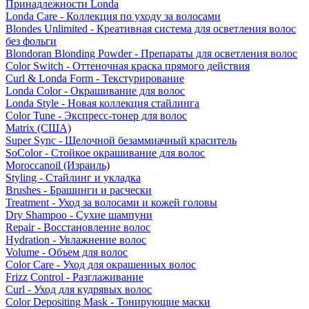
Принадлежности Londa
Londa Care - Коллекция по уходу за волосами
Blondes Unlimited - Креативная система для осветления волос
без фольги
Blondoran Blonding Powder - Препараты для осветления волос
Color Switch - Оттеночная краска прямого действия
Curl & Londa Form - Текстурирование
Londa Color - Окрашивание для волос
Londa Style - Новая коллекция стайлинга
Color Tune - Экспресс-тонер для волос
Matrix (США)
Super Sync - Щелочной безаммиачный краситель
SoColor - Стойкое окрашивание для волос
Moroccanoil (Израиль)
Styling - Стайлинг и укладка
Brushes - Брашинги и расчески
Treatment - Уход за волосами и кожей головы
Dry Shampoo - Сухие шампуни
Repair - Восстановление волос
Hydration - Увлажнение волос
Volume - Объем для волос
Color Care - Уход для окрашенных волос
Frizz Control - Разглаживание
Curl - Уход для кудрявых волос
Color Depositing Mask - Тонирующие маски