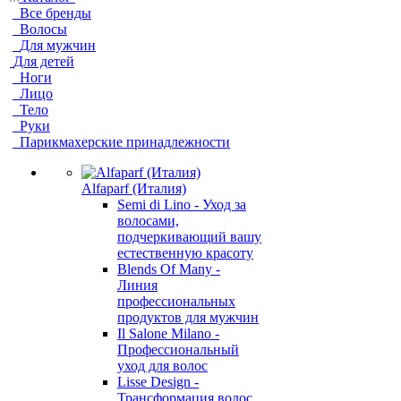
Все бренды
Волосы
Для мужчин
Для детей
Ноги
Лицо
Тело
Руки
Парикмахерские принадлежности
Alfaparf (Италия)
Semi di Lino - Уход за
волосами,
подчеркивающий вашу
естественную красоту
Blends Of Many -
Линия
профессиональных
продуктов для мужчин
Il Salone Milano -
Профессиональный
уход для волос
Lisse Design -
Трансформация волос