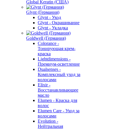
Global Keratin (США)
Glynt (Германия)
Glynt - Уход
Glynt - Окрашивание
Glynt - Укладка
Goldwell (Германия)
Colorance -
Тонирующая крем-
краска
Lightdimensions -
Премиум-осветление
Dualsenses -
Комплексный уход за
волосами
Elixir -
Восстанавливающее
масло
Elumen - Краска для
волос
Elumen Care - Уход за
волосами
Evolution -
Нейтральная