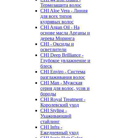
Термозащита волос
CHI Aloe Vera - Линия
для всех типов
кудрявых волос
CHI Argan Oil - На
основе масла Арганы и
дерева Моринга
CHI - Оксиды и
осветлители
CHI Deep Brilliance -
Глубокое увлажнение и
блеск
CHI Enviro - Система
разглаживания волос
CHI Man - Мужская
серия для волос, усов и
бороды
CHI Royal Treatment -
Королевский уход
CHI Styling -
Ухаживающий
стайлинг
CHI Infra -
Ежедневный уход