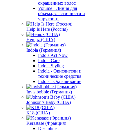
окрашенных волос
Volume - Линия для
объема, эластичности и
упругости
Help Is Here (Россия)
Hempz (США)
Indola (Германия)
Indola Act Now
Indola Care
Indola Styling
Indola - Окислители и
технические средства
Indola - Окрашивание
Invisibobble (Германия)
Johnson’s Baby (США)
K18 (США)
Kerastase (Франция)
Discipline -