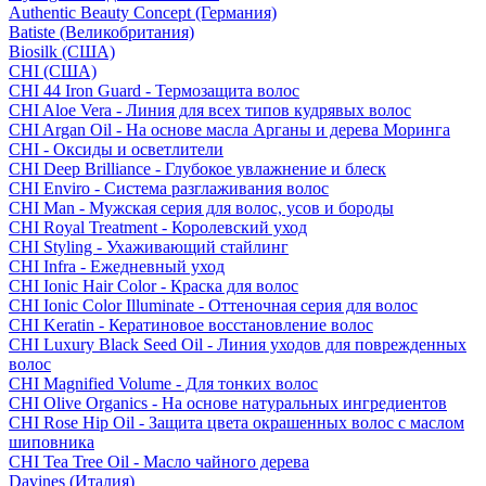
Authentic Beauty Concept (Германия)
Batiste (Великобритания)
Biosilk (США)
CHI (США)
CHI 44 Iron Guard - Термозащита волос
CHI Aloe Vera - Линия для всех типов кудрявых волос
CHI Argan Oil - На основе масла Арганы и дерева Моринга
CHI - Оксиды и осветлители
CHI Deep Brilliance - Глубокое увлажнение и блеск
CHI Enviro - Система разглаживания волос
CHI Man - Мужская серия для волос, усов и бороды
CHI Royal Treatment - Королевский уход
CHI Styling - Ухаживающий стайлинг
CHI Infra - Ежедневный уход
CHI Ionic Hair Color - Краска для волос
CHI Ionic Color Illuminate - Оттеночная серия для волос
CHI Keratin - Кератиновое восстановление волос
CHI Luxury Black Seed Oil - Линия уходов для поврежденных
волос
CHI Magnified Volume - Для тонких волос
CHI Olive Organics - На основе натуральных ингредиентов
CHI Rose Hip Oil - Защита цвета окрашенных волос с маслом
шиповника
CHI Tea Tree Oil - Масло чайного дерева
Davines (Италия)