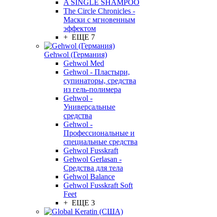
A SINGLE SHAMPOO
The Circle Chronicles -
Маски с мгновенным
эффектом
+ ЕЩЕ 7
Gehwol (Германия)
Gehwol Med
Gehwol - Пластыри,
супинаторы, средства
из гель-полимера
Gehwol -
Универсальные
средства
Gehwol -
Профессиональные и
специальные средства
Gehwol Fusskraft
Gehwol Gerlasan -
Средства для тела
Gehwol Balance
Gehwol Fusskraft Soft
Feet
+ ЕЩЕ 3