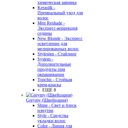
химическая завивка
Kerasilk -
Премиальный уход для
волос
Men Reshade -
Экспресс-коррекция
седины
New Blonde - Экспресс
осветление для
мелированных волос
Stylesign - Стайлинг
System -
Дополнительные
продукты при
окрашивании
Topchic - Стойкая
крем-краска
+ ЕЩЕ 8
Greymy (Швейцария)
Shine - Свет и блеск
изнутри
Style - Средства
укладки волос
Color - Линия для