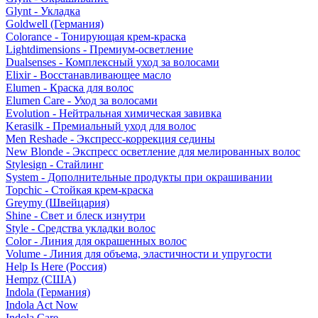
Glynt - Укладка
Goldwell (Германия)
Colorance - Тонирующая крем-краска
Lightdimensions - Премиум-осветление
Dualsenses - Комплексный уход за волосами
Elixir - Восстанавливающее масло
Elumen - Краска для волос
Elumen Care - Уход за волосами
Evolution - Нейтральная химическая завивка
Kerasilk - Премиальный уход для волос
Men Reshade - Экспресс-коррекция седины
New Blonde - Экспресс осветление для мелированных волос
Stylesign - Стайлинг
System - Дополнительные продукты при окрашивании
Topchic - Стойкая крем-краска
Greymy (Швейцария)
Shine - Свет и блеск изнутри
Style - Средства укладки волос
Color - Линия для окрашенных волос
Volume - Линия для объема, эластичности и упругости
Help Is Here (Россия)
Hempz (США)
Indola (Германия)
Indola Act Now
Indola Care