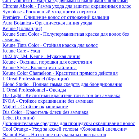
Curl Manifesto - Уход за кудрявыми и вьющимися волосами
Chroma Absolu - Гамма ухода для защиты окрашенных волос
Symbiose - Роскошный уход против перхоти
Premiere - Очищение волос от отложений кальция
Aura Botanica - Органическая линия ухода
Keune (Голландия)
Keune Semi Color - Полуперманентная краска для волос без
аммиака
Keune Tinta Color - Стойкая краска для волос
Keune Care - Уход
1922 by J.M. Keune - Мужская линия
Keune - Оксиды, порошки для осветления
Keune Style - Коллекция стайлинга
Keune Color Chameleon - Красители прямого действия
L'Oreal Professionnel (Франция)
Blond Studio - Полная гамма средств для блондирования
L'Oreal Professionnel - Оксиды
Dia Light - Кислотный краситель тон в тон без аммиака
INOA - Стойкое окрашивание без аммиака
Majirel - Стойкое окрашивание
Dia Color - Краситель-блеск без аммиака
Lebel (Япония)
Дополнительные средства для процедуры окрашивания волос
Cool Orange - Уход за кожей головы «Холодный апельсин»
Natural Hair - На основе натуральных экстрактов