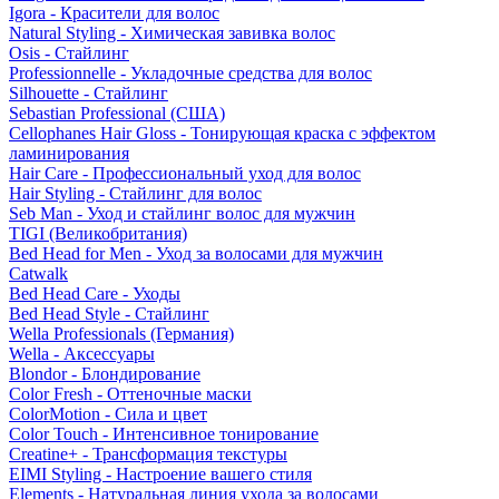
Igora - Красители для волос
Natural Styling - Химическая завивка волос
Osis - Стайлинг
Professionnelle - Укладочные средства для волос
Silhouette - Стайлинг
Sebastian Professional (США)
Cellophanes Hair Gloss - Тонирующая краска с эффектом
ламинирования
Hair Care - Профессиональный уход для волос
Hair Styling - Стайлинг для волос
Seb Man - Уход и стайлинг волос для мужчин
TIGI (Великобритания)
Bed Head for Men - Уход за волосами для мужчин
Catwalk
Bed Head Care - Уходы
Bed Head Style - Стайлинг
Wella Professionals (Германия)
Wella - Аксессуары
Blondor - Блондирование
Color Fresh - Оттеночные маски
ColorMotion - Сила и цвет
Color Touch - Интенсивное тонирование
Creatine+ - Трансформация текстуры
EIMI Styling - Настроение вашего стиля
Elements - Натуральная линия ухода за волосами