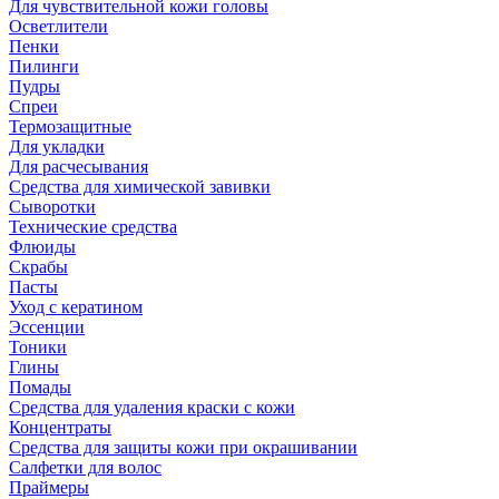
Для чувствительной кожи головы
Осветлители
Пенки
Пилинги
Пудры
Спреи
Термозащитные
Для укладки
Для расчесывания
Средства для химической завивки
Сыворотки
Технические средства
Флюиды
Скрабы
Пасты
Уход с кератином
Эссенции
Тоники
Глины
Помады
Средства для удаления краски с кожи
Концентраты
Средства для защиты кожи при окрашивании
Салфетки для волос
Праймеры