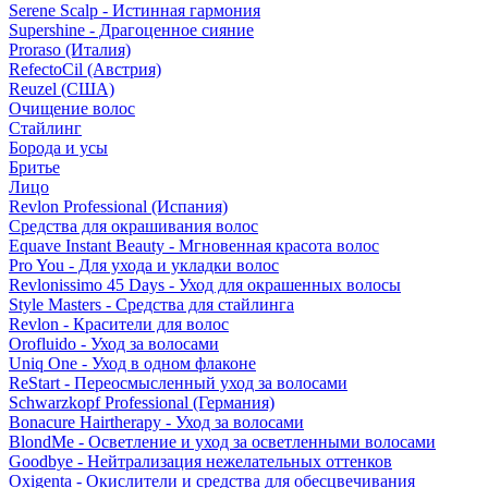
Serene Scalp - Истинная гармония
Supershine - Драгоценное сияние
Proraso (Италия)
RefectoCil (Австрия)
Reuzel (США)
Очищение волос
Стайлинг
Борода и усы
Бритье
Лицо
Revlon Professional (Испания)
Средства для окрашивания волос
Equave Instant Beauty - Мгновенная красота волос
Pro You - Для ухода и укладки волос
Revlonissimo 45 Days - Уход для окрашенных волосы
Style Masters - Средства для стайлинга
Revlon - Красители для волос
Orofluido - Уход за волосами
Uniq One - Уход в одном флаконе
ReStart - Переосмысленный уход за волосами
Schwarzkopf Professional (Германия)
Bonacure Hairtherapy - Уход за волосами
BlondMe - Осветление и уход за осветленными волосами
Goodbye - Нейтрализация нежелательных оттенков
Oxigenta - Окислители и средства для обесцвечивания