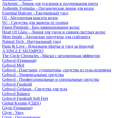
Alchemic - Линия для усиления и поддержания цвета
Authentic Formulas - Органическая линия для волос
Essential Haircare - Eжедневный уход
OI - Абсолютная красота волос
SU - Средства для защиты от солнца
Finest Pigments - Био-ламинирование волос
Heart Of Glass – Линия для ухода и сияния светлых волос
More Inside - Авторские продукты для стайлинга
Natural Tech - Натуральный уход
Pasta & Love - Идеальное бритье и уход за бородой
A SINGLE SHAMPOO
The Circle Chronicles - Маски с мгновенным эффектом
Gehwol (Германия)
Gehwol Med
Gehwol - Пластыри, супинаторы, средства из гель-полимера
Gehwol - Универсальные средства
Gehwol - Профессиональные и специальные средства
Gehwol Fusskraft
Gehwol Gerlasan - Средства для тела
Gehwol Balance
Gehwol Fusskraft Soft Feet
Global Keratin (США)
Glynt (Германия)
Glynt - Уход
Glynt - Окрашивание