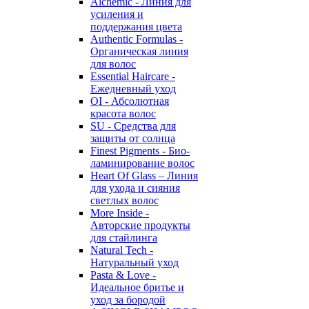
Alchemic - Линия для
усиления и
поддержания цвета
Authentic Formulas -
Органическая линия
для волос
Essential Haircare -
Eжедневный уход
OI - Абсолютная
красота волос
SU - Средства для
защиты от солнца
Finest Pigments - Био-
ламинирование волос
Heart Of Glass – Линия
для ухода и сияния
светлых волос
More Inside -
Авторские продукты
для стайлинга
Natural Tech -
Натуральный уход
Pasta & Love -
Идеальное бритье и
уход за бородой