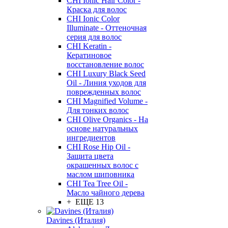
CHI Ionic Hair Color -
Краска для волос
CHI Ionic Color
Illuminate - Оттеночная
серия для волос
CHI Keratin -
Кератиновое
восстановление волос
CHI Luxury Black Seed
Oil - Линия уходов для
поврежденных волос
CHI Magnified Volume -
Для тонких волос
CHI Olive Organics - На
основе натуральных
ингредиентов
CHI Rose Hip Oil -
Защита цвета
окрашенных волос с
маслом шиповника
CHI Tea Tree Oil -
Масло чайного дерева
+ ЕЩЕ 13
Davines (Италия)