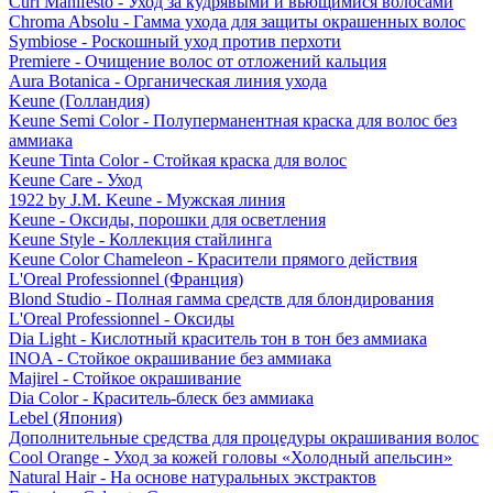
Curl Manifesto - Уход за кудрявыми и вьющимися волосами
Chroma Absolu - Гамма ухода для защиты окрашенных волос
Symbiose - Роскошный уход против перхоти
Premiere - Очищение волос от отложений кальция
Aura Botanica - Органическая линия ухода
Keune (Голландия)
Keune Semi Color - Полуперманентная краска для волос без
аммиака
Keune Tinta Color - Стойкая краска для волос
Keune Care - Уход
1922 by J.M. Keune - Мужская линия
Keune - Оксиды, порошки для осветления
Keune Style - Коллекция стайлинга
Keune Color Chameleon - Красители прямого действия
L'Oreal Professionnel (Франция)
Blond Studio - Полная гамма средств для блондирования
L'Oreal Professionnel - Оксиды
Dia Light - Кислотный краситель тон в тон без аммиака
INOA - Стойкое окрашивание без аммиака
Majirel - Стойкое окрашивание
Dia Color - Краситель-блеск без аммиака
Lebel (Япония)
Дополнительные средства для процедуры окрашивания волос
Cool Orange - Уход за кожей головы «Холодный апельсин»
Natural Hair - На основе натуральных экстрактов