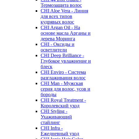
Термозащита волос
CHI Aloe Vera - Линия
для всех типов
кудрявых волос
CHI Argan Oil - На
основе масла Арганы и
дерева Моринга
CHI - Оксиды и
осветлители
CHI Deep Brilliance -
Глубокое увлажнение и
блеск
CHI Enviro - Система
разглаживания волос
CHI Man - Мужская
серия для волос, усов и
бороды
CHI Royal Treatment -
Королевский уход
CHI Styling -
Ухаживающий
стайлинг
CHI Infra -
Ежедневный уход