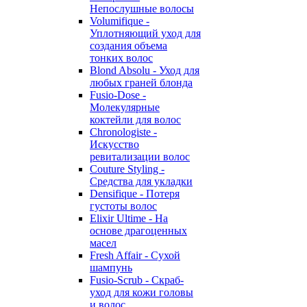
Непослушные волосы
Volumifique -
Уплотняющий уход для
создания объема
тонких волос
Blond Absolu - Уход для
любых граней блонда
Fusio-Dose -
Молекулярные
коктейли для волос
Chronologiste -
Искусство
ревитализации волос
Couture Styling -
Средства для укладки
Densifique - Потеря
густоты волос
Elixir Ultime - На
основе драгоценных
масел
Fresh Affair - Сухой
шампунь
Fusio-Scrub - Скраб-
уход для кожи головы
и волос