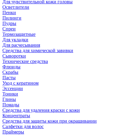
Для чувствительной кожи головы
Осветлители
Пенки
Пилинги
Пудры
Спреи
Термозащитные
Для укладки
Для расчесывания
Средства для химической завивки
Сыворотки
Технические средства
Флюиды
Скрабы
Пасты
Уход с кератином
Эссенции
Тоники
Глины
Помады
Средства для удаления краски с кожи
Концентраты
Средства для защиты кожи при окрашивании
Салфетки для волос
Праймеры