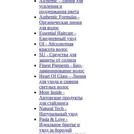
Alchemic - Линия для
усиления и
поддержания цвета
Authentic Formulas -
Органическая линия
для волос
Essential Haircare -
Eжедневный уход
OI - Абсолютная
красота волос
SU - Средства для
защиты от солнца
Finest Pigments - Био-
ламинирование волос
Heart Of Glass – Линия
для ухода и сияния
светлых волос
More Inside -
Авторские продукты
для стайлинга
Natural Tech -
Натуральный уход
Pasta & Love -
Идеальное бритье и
уход за бородой