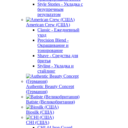
Style Stories - Укладка с
безупречным
результатом
American Crew (США)
Classic - Ежедневный
уход
Precision Blend -
Окрашивание и
тонирование
Shave - Средства для
бритья
Styling - Укладка и
стайлинг
Authentic Beauty Concept
(Германия)
Batiste (Великобритания)
Biosilk (США)
CHI (США)
CHI 44 Iron Guard -