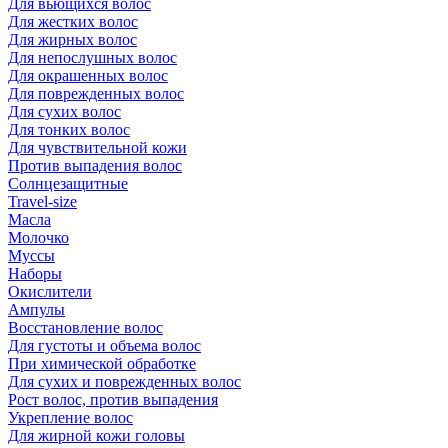
Для вьющихся волос
Для жестких волос
Для жирных волос
Для непослушных волос
Для окрашенных волос
Для поврежденных волос
Для сухих волос
Для тонких волос
Для чувствительной кожи
Против выпадения волос
Солнцезащитные
Travel-size
Масла
Молочко
Муссы
Наборы
Окислители
Ампулы
Восстановление волос
Для густоты и объема волос
При химической обработке
Для сухих и поврежденных волос
Рост волос, против выпадения
Укрепление волос
Для жирной кожи головы