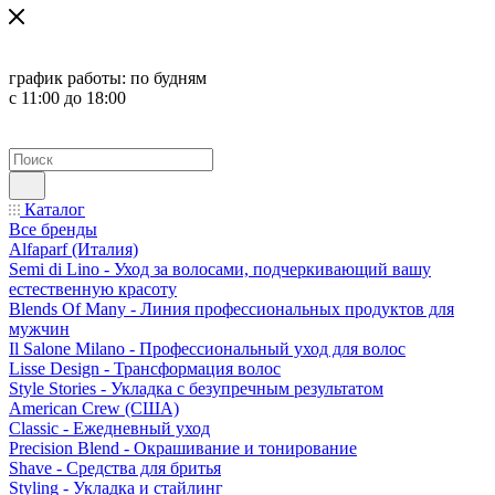
график работы:
по будням
с 11:00 до 18:00
Каталог
Все бренды
Alfaparf (Италия)
Semi di Lino - Уход за волосами, подчеркивающий вашу
естественную красоту
Blends Of Many - Линия профессиональных продуктов для
мужчин
Il Salone Milano - Профессиональный уход для волос
Lisse Design - Трансформация волос
Style Stories - Укладка с безупречным результатом
American Crew (США)
Classic - Ежедневный уход
Precision Blend - Окрашивание и тонирование
Shave - Средства для бритья
Styling - Укладка и стайлинг