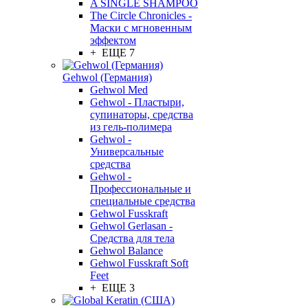
A SINGLE SHAMPOO
The Circle Chronicles -
Маски с мгновенным
эффектом
+ ЕЩЕ 7
Gehwol (Германия)
Gehwol Med
Gehwol - Пластыри,
супинаторы, средства
из гель-полимера
Gehwol -
Универсальные
средства
Gehwol -
Профессиональные и
специальные средства
Gehwol Fusskraft
Gehwol Gerlasan -
Средства для тела
Gehwol Balance
Gehwol Fusskraft Soft
Feet
+ ЕЩЕ 3