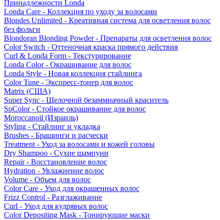
Принадлежности Londa
Londa Care - Коллекция по уходу за волосами
Blondes Unlimited - Креативная система для осветления волос
без фольги
Blondoran Blonding Powder - Препараты для осветления волос
Color Switch - Оттеночная краска прямого действия
Curl & Londa Form - Текстурирование
Londa Color - Окрашивание для волос
Londa Style - Новая коллекция стайлинга
Color Tune - Экспресс-тонер для волос
Matrix (США)
Super Sync - Щелочной безаммиачный краситель
SoColor - Стойкое окрашивание для волос
Moroccanoil (Израиль)
Styling - Стайлинг и укладка
Brushes - Брашинги и расчески
Treatment - Уход за волосами и кожей головы
Dry Shampoo - Сухие шампуни
Repair - Восстановление волос
Hydration - Увлажнение волос
Volume - Объем для волос
Color Care - Уход для окрашенных волос
Frizz Control - Разглаживание
Curl - Уход для кудрявых волос
Color Depositing Mask - Тонирующие маски