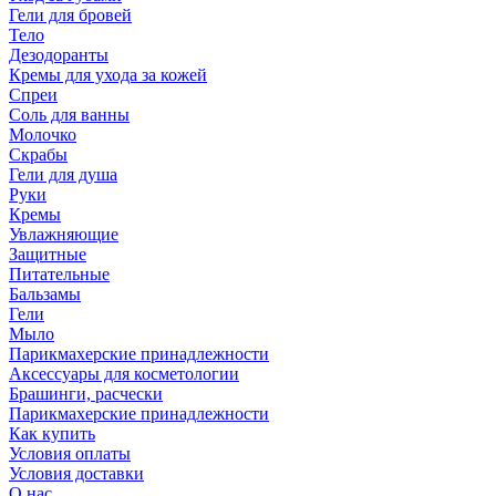
Гели для бровей
Тело
Дезодоранты
Кремы для ухода за кожей
Спреи
Соль для ванны
Молочко
Скрабы
Гели для душа
Руки
Кремы
Увлажняющие
Защитные
Питательные
Бальзамы
Гели
Мыло
Парикмахерские принадлежности
Аксессуары для косметологии
Брашинги, расчески
Парикмахерские принадлежности
Как купить
Условия оплаты
Условия доставки
О нас