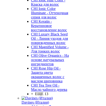
CHI Ionic Hair Color -
Краска для волос
CHI Ionic Color
Illuminate - Оттеночная
серия для волос
CHI Keratin -
Кератиновое
восстановление волос
CHI Luxury Black Seed
Oil - Линия уходов для
поврежденных волос
CHI Magnified Volume -
Для тонких волос
CHI Olive Organics - На
основе натуральных
ингредиентов
CHI Rose Hip Oil -
Защита цвета
окрашенных волос с
маслом шиповника
CHI Tea Tree Oil -
Масло чайного дерева
+ ЕЩЕ 13
Davines (Италия)