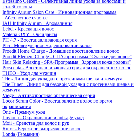
Estessimo Celcert - Селективная линия ухода за волосами и
кожей головы
Infinity Aurum Salon Care - Инновационная программа
"Абсолютное счастье"
IAU Infinity Aurum - Аромалиния
Lebel - Краска для волос
Materia OXY - Оксиданты
PH 4.7 - Восстанавливающая серия
Plia - Молекулярное моделирование волос
Proedit Home Charge - Домашнее восстановление волос
Proedit Element Charge - СПА-программа "Счастье для волос"
Hair Skin Relaxing - SPA-Программа "Здоровая кожа головы"
Proscenia - Восстанавливающая серия для окрашенных волос
THEO - Уход для мужчин
Trie - Линия для укладки с протеинами шелка и жемчуга
Trie Tuner - Линия для базовой укладки с протеинами шелка и
жемчуга
Viege - Антивозростная органическая серия
Locor Serum Color - Восстановление волос во время
окрашивания
One - Премиум уход
Luviona - Окрашивание и anti-age уход
Moii - Средства для волос и рук
Rufor - Бережное выпрямление волос
Londa (Германия)