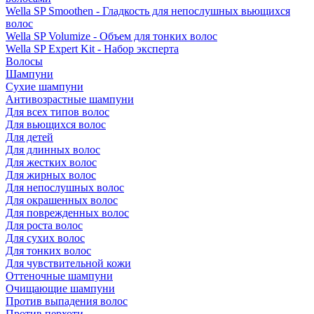
Wella SP Smoothen - Гладкость для непослушных вьющихся
волос
Wella SP Volumize - Объем для тонких волос
Wella SP Expert Kit - Набор эксперта
Волосы
Шампуни
Сухие шампуни
Антивозрастные шампуни
Для всех типов волос
Для вьющихся волос
Для детей
Для длинных волос
Для жестких волос
Для жирных волос
Для непослушных волос
Для окрашенных волос
Для поврежденных волос
Для роста волос
Для сухих волос
Для тонких волос
Для чувствительной кожи
Оттеночные шампуни
Очищающие шампуни
Против выпадения волос
Против перхоти