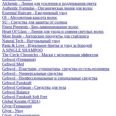
Alchemic - Линия для усиления и поддержания цвета
Authentic Formulas - Органическая линия для волос
Essential Haircare - Eжедневный уход
OI - Абсолютная красота волос
SU - Средства для защиты от солнца
Finest Pigments - Био-ламинирование волос
Heart Of Glass – Линия для ухода и сияния светлых волос
More Inside - Авторские продукты для стайлинга
Natural Tech - Натуральный уход
Pasta & Love - Идеальное бритье и уход за бородой
A SINGLE SHAMPOO
The Circle Chronicles - Маски с мгновенным эффектом
Gehwol (Германия)
Gehwol Med
Gehwol - Пластыри, супинаторы, средства из гель-полимера
Gehwol - Универсальные средства
Gehwol - Профессиональные и специальные средства
Gehwol Fusskraft
Gehwol Gerlasan - Средства для тела
Gehwol Balance
Gehwol Fusskraft Soft Feet
Global Keratin (США)
Glynt (Германия)
Glynt - Уход
Glynt - Окрашивание