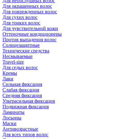
Для непослушных волос
Для окрашенных волос
Для поврежденных волос
Для сухих волос
Для тонких волос
Для чувствительной кожи
Оттеночные кондиционеры
Против выпадения волос
Солнцезащитные
Технические средства
Несмываемые
Travel-size
Для седых волос
Кремы
Лаки
Сильная фиксация
Слабая фиксация
Средняя фиксация
Ультрасильная фиксация
Подвижная фиксация
Ламинаты
Лосьоны
Маски
Антивозрастные
Для всех типов волос