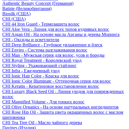
Authentic Beauty Concept (Германия)
Batiste (Великобритания)
Biosilk (США)
CHI (США)
CHI 44 Iron Guard - Термозащита волос
CHI Aloe Vera - Линия для всех типов кудрявых волос
CHI Argan Oil - На основе масла Арганы и дерева Моринга
CHI - Оксиды и осветлители
CHI Deep Brilliance - Глубокое увлажнение и блеск
CHI Enviro - Система разглаживания волос
CHI Man - Мужская серия для волос, усов и бороды
CHI Royal Treatment - Королевский уход
CHI Styling - Ухаживающий стайлинг
CHI Infra - Ежедневный уход
CHI Ionic Hair Color - Краска для волос
CHI Ionic Color Illuminate - Оттеночная серия для волос
CHI Keratin - Кератиновое восстановление волос
CHI Luxury Black Seed Oil - Линия уходов для поврежденных
волос
CHI Magnified Volume - Для тонких волос
CHI Olive Organics - На основе натуральных ингредиентов
CHI Rose Hip Oil - Защита цвета окрашенных волос с маслом
шиповника
CHI Tea Tree Oil - Масло чайного дерева
Davines (Италия)