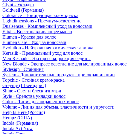
Glynt - Укладка
Goldwell (Германия)
Colorance - Тонирующая крем-краска
Lightdimensions - Премиум-осветление
Dualsenses - Комплексный уход за волосами
Elixir - Восстанавливающее масло
Elumen - Краска для волос
Elumen Care - Уход за волосами
Evolution - Нейтральная химическая завивка
Kerasilk - Премиальный уход для волос
Men Reshade - Экспресс-коррекция седины
New Blonde - Экспресс осветление для мелированных волос
Stylesign - Стайлинг
System - Дополнительные продукты при окрашивании
Topchic - Стойкая крем-краска
Greymy (Швейцария)
Shine - Свет и блеск изнутри
Style - Средства укладки волос
Color - Линия для окрашенных волос
Volume - Линия для объема, эластичности и упругости
Help Is Here (Россия)
Hempz (США)
Indola (Германия)
Indola Act Now
Indola Care