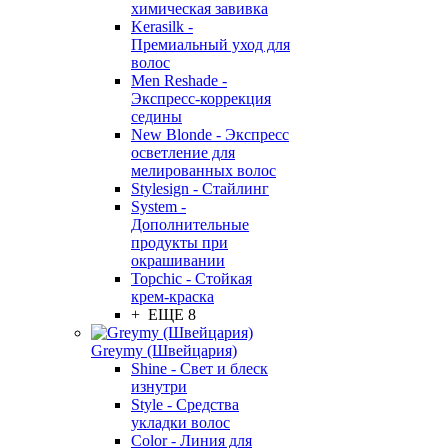
химическая завивка
Kerasilk -
Премиальный уход для
волос
Men Reshade -
Экспресс-коррекция
седины
New Blonde - Экспресс
осветление для
мелированных волос
Stylesign - Стайлинг
System -
Дополнительные
продукты при
окрашивании
Topchic - Стойкая
крем-краска
+ ЕЩЕ 8
Greymy (Швейцария)
Shine - Свет и блеск
изнутри
Style - Средства
укладки волос
Color - Линия для