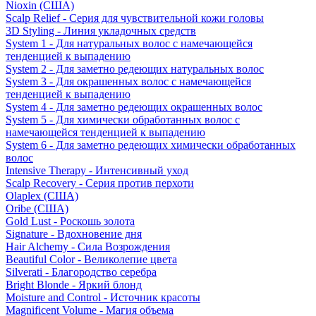
Nioxin (США)
Scalp Relief - Серия для чувствительной кожи головы
3D Styling - Линия укладочных средств
System 1 - Для натуральных волос с намечающейся
тенденцией к выпадению
System 2 - Для заметно редеющих натуральных волос
System 3 - Для окрашенных волос с намечающейся
тенденцией к выпадению
System 4 - Для заметно редеющих окрашенных волос
System 5 - Для химически обработанных волос с
намечающейся тенденцией к выпадению
System 6 - Для заметно редеющих химически обработанных
волос
Intensive Therapy - Интенсивный уход
Scalp Recovery - Серия против перхоти
Olaplex (США)
Oribe (США)
Gold Lust - Роскошь золота
Signature - Вдохновение дня
Hair Alchemy - Сила Возрождения
Beautiful Color - Великолепие цвета
Silverati - Благородство серебра
Bright Blonde - Яркий блонд
Moisture and Control - Источник красоты
Magnificent Volume - Магия объема