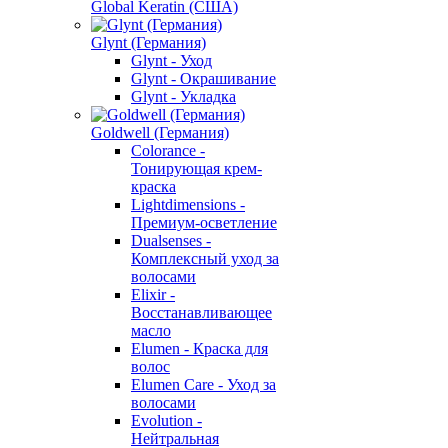
Global Keratin (США)
Glynt (Германия)
Glynt - Уход
Glynt - Окрашивание
Glynt - Укладка
Goldwell (Германия)
Colorance -
Тонирующая крем-
краска
Lightdimensions -
Премиум-осветление
Dualsenses -
Комплексный уход за
волосами
Elixir -
Восстанавливающее
масло
Elumen - Краска для
волос
Elumen Care - Уход за
волосами
Evolution -
Нейтральная