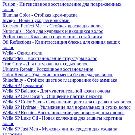
Fusion - Интенсивное восстановление для поврежденных
волос
Illumina Color - Стойкая крем-краска
Invigo - Новый уход за волосами
Koleston Perfect Me + - Стойкая краска для волос
Nutricurls - Уход для кудрявых и вьющихся волос
Performance - Классика современного стайлинга
Oil Reflections - Квинтэссенция блеска для сияния ваших
волос
Wella - Окислители
Wella°Plex - Восстановление структуры волос
True Grey - Для натуральных седых волос
Ultimate Repair - Роскошное восстановление
Color Renew - Удаление пигмента без вреда для волос
Shinefinity - Стойкое цветное глазирование без аммиака
Wella SP (Германия)
Wella SP Balance - Для чувствительной кожи головы
Wella SP Clear Scalp - Очищение против перхоти
Wella SP Color Save - Сохранение цвета для окрашенных волос
Wella SP Hydrate - Увлажнение для нормальных и сухих волос
Wella SP Repair - Восстановление для поврежденных волос
Wella SP Luxe Oil - Новая коллекция для защиты кератина
волос
Wella SP Just Men - Мужская линия средств для ухода за
волосами