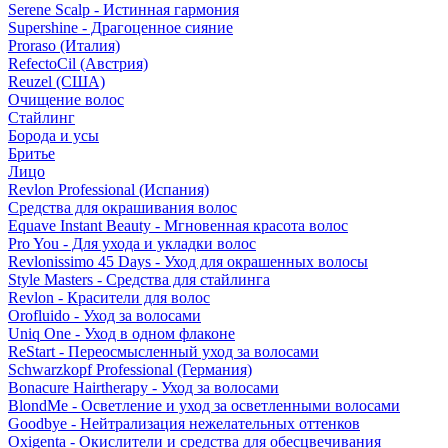
Serene Scalp - Истинная гармония
Supershine - Драгоценное сияние
Proraso (Италия)
RefectoCil (Австрия)
Reuzel (США)
Очищение волос
Стайлинг
Борода и усы
Бритье
Лицо
Revlon Professional (Испания)
Средства для окрашивания волос
Equave Instant Beauty - Мгновенная красота волос
Pro You - Для ухода и укладки волос
Revlonissimo 45 Days - Уход для окрашенных волосы
Style Masters - Средства для стайлинга
Revlon - Красители для волос
Orofluido - Уход за волосами
Uniq One - Уход в одном флаконе
ReStart - Переосмысленный уход за волосами
Schwarzkopf Professional (Германия)
Bonacure Hairtherapy - Уход за волосами
BlondMe - Осветление и уход за осветленными волосами
Goodbye - Нейтрализация нежелательных оттенков
Oxigenta - Окислители и средства для обесцвечивания