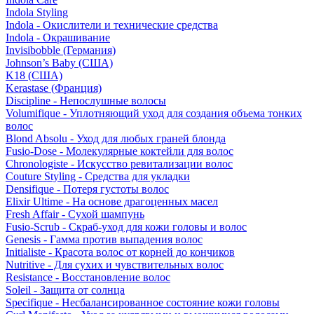
Indola Styling
Indola - Окислители и технические средства
Indola - Окрашивание
Invisibobble (Германия)
Johnson’s Baby (США)
K18 (США)
Kerastase (Франция)
Discipline - Непослушные волосы
Volumifique - Уплотняющий уход для создания объема тонких
волос
Blond Absolu - Уход для любых граней блонда
Fusio-Dose - Молекулярные коктейли для волос
Chronologiste - Искусство ревитализации волос
Couture Styling - Средства для укладки
Densifique - Потеря густоты волос
Elixir Ultime - На основе драгоценных масел
Fresh Affair - Сухой шампунь
Fusio-Scrub - Скраб-уход для кожи головы и волос
Genesis - Гамма против выпадения волос
Initialiste - Красота волос от корней до кончиков
Nutritive - Для сухих и чувствительных волос
Resistance - Восстановление волос
Soleil - Защита от солнца
Specifique - Несбалансированное состояние кожи головы