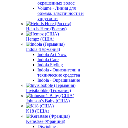
окрашенных волос
Volume - Линия для
объема, эластичности и
упругости
Help Is Here (Россия)
Hempz (США)
Indola (Германия)
Indola Act Now
Indola Care
Indola Styling
Indola - Окислители и
технические средства
Indola - Окрашивание
Invisibobble (Германия)
Johnson’s Baby (США)
K18 (США)
Kerastase (Франция)
Discipline -