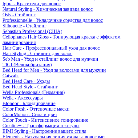
Igora - Красители для волос
Natural Styling - Химическая завивка волос
Osis - Стайлинг
Professionnelle - Укладочные средства для волос
Silhouette - Стайлинг
Sebastian Professional (США)
Cellophanes Hair Gloss - Тонирующая краска с эффектом
ламинирования
Hair Care - Профессиональный уход для волос
Hair Styling - Стайлинг для волос
Seb Man - Уход и стайлинг волос для мужчин
TIGI (Великобритания)
Bed Head for Men - Уход за волосами для мужчин
Catwalk
Bed Head Care - Уходы
Bed Head Style - Стайлинг
Wella Professionals (Германия)
Wella - Аксессуары
Blondor - Блондирование
Color Fresh - Оттеночные маски
ColorMotion - Сила и цвет
Color Touch - Интенсивное тонирование
Creatine+ - Трансформация текстуры
EIMI Styling - Настроение вашего стиля
Elements - Натуральная линия ухода за волосами