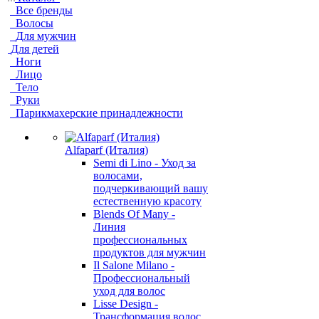
Все бренды
Волосы
Для мужчин
Для детей
Ноги
Лицо
Тело
Руки
Парикмахерские принадлежности
Alfaparf (Италия)
Semi di Lino - Уход за
волосами,
подчеркивающий вашу
естественную красоту
Blends Of Many -
Линия
профессиональных
продуктов для мужчин
Il Salone Milano -
Профессиональный
уход для волос
Lisse Design -
Трансформация волос