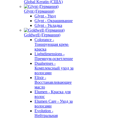
Global Keratin (США)
Glynt (Германия)
Glynt - Уход
Glynt - Окрашивание
Glynt - Укладка
Goldwell (Германия)
Colorance -
Тонирующая крем-
краска
Lightdimensions -
Премиум-осветление
Dualsenses -
Комплексный уход за
волосами
Elixir -
Восстанавливающее
масло
Elumen - Краска для
волос
Elumen Care - Уход за
волосами
Evolution -
Нейтральная