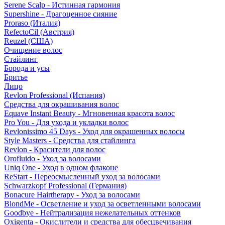
Serene Scalp - Истинная гармония
Supershine - Драгоценное сияние
Proraso (Италия)
RefectoCil (Австрия)
Reuzel (США)
Очищение волос
Стайлинг
Борода и усы
Бритье
Лицо
Revlon Professional (Испания)
Средства для окрашивания волос
Equave Instant Beauty - Мгновенная красота волос
Pro You - Для ухода и укладки волос
Revlonissimo 45 Days - Уход для окрашенных волосы
Style Masters - Средства для стайлинга
Revlon - Красители для волос
Orofluido - Уход за волосами
Uniq One - Уход в одном флаконе
ReStart - Переосмысленный уход за волосами
Schwarzkopf Professional (Германия)
Bonacure Hairtherapy - Уход за волосами
BlondMe - Осветление и уход за осветленными волосами
Goodbye - Нейтрализация нежелательных оттенков
Oxigenta - Окислители и средства для обесцвечивания