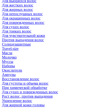
Для вьющихся волос
Для жестких волос
Для жирных волос
Для непослушных волос
Для окрашенных волос
Для поврежденных волос
Для сухих волос
Для тонких волос
Для чувствительной кожи
Против выпадения волос
Солнцезащитные
Travel-size
Масла
Молочко
Муссы
Наборы
Окислители
Ампулы
Восстановление волос
Для густоты и объема волос
При химической обработке
Для сухих и поврежденных волос
Рост волос, против выпадения
Укрепление волос
Для жирной кожи головы