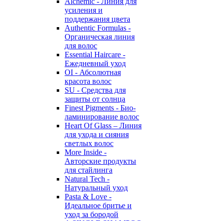
Alchemic - Линия для
усиления и
поддержания цвета
Authentic Formulas -
Органическая линия
для волос
Essential Haircare -
Eжедневный уход
OI - Абсолютная
красота волос
SU - Средства для
защиты от солнца
Finest Pigments - Био-
ламинирование волос
Heart Of Glass – Линия
для ухода и сияния
светлых волос
More Inside -
Авторские продукты
для стайлинга
Natural Tech -
Натуральный уход
Pasta & Love -
Идеальное бритье и
уход за бородой