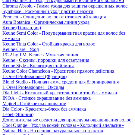
Curl Manifesto - Уход за кудрявыми и вьющимися волосами
Chroma Absolu - Гамма ухода для защиты окрашенных волос
Symbiose - Роскошный уход против перхоти
Premiere - Очищение волос от отложений кальция
Aura Botanica - Органическая линия ухода
Keune (Голландия)
Keune Semi Color - Полуперманентная краска для волос без
аммиака
Keune Tinta Color - Стойкая краска для волос
Keune Care - Уход
1922 by J.M. Keune - Мужская линия
Keune - Оксиды, порошки для осветления
Keune Style - Коллекция стайлинга
Keune Color Chameleon - Красители прямого действия
L'Oreal Professionnel (Франция)
Blond Studio - Полная гамма средств для блондирования
L'Oreal Professionnel - Оксиды
Dia Light - Кислотный краситель тон в тон без аммиака
INOA - Стойкое окрашивание без аммиака
Majirel - Стойкое окрашивание
Dia Color - Краситель-блеск без аммиака
Lebel (Япония)
Дополнительные средства для процедуры окрашивания волос
Cool Orange - Уход за кожей головы «Холодный апельсин»
Natural Hair - На основе натуральных экстрактов