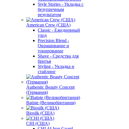
Style Stories - Укладка с
безупречным
результатом
American Crew (США)
Classic - Ежедневный
уход
Precision Blend -
Окрашивание и
тонирование
Shave - Средства для
бритья
Styling - Укладка и
стайлинг
Authentic Beauty Concept
(Германия)
Batiste (Великобритания)
Biosilk (США)
CHI (США)
CHI 44 Iron Guard -