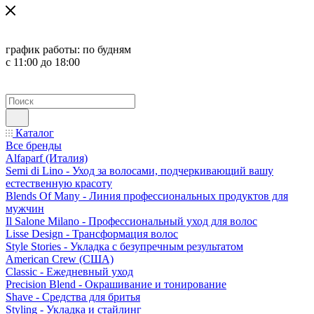
график работы:
по будням
с 11:00 до 18:00
Каталог
Все бренды
Alfaparf (Италия)
Semi di Lino - Уход за волосами, подчеркивающий вашу
естественную красоту
Blends Of Many - Линия профессиональных продуктов для
мужчин
Il Salone Milano - Профессиональный уход для волос
Lisse Design - Трансформация волос
Style Stories - Укладка с безупречным результатом
American Crew (США)
Classic - Ежедневный уход
Precision Blend - Окрашивание и тонирование
Shave - Средства для бритья
Styling - Укладка и стайлинг