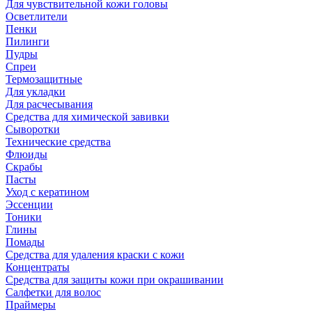
Для чувствительной кожи головы
Осветлители
Пенки
Пилинги
Пудры
Спреи
Термозащитные
Для укладки
Для расчесывания
Средства для химической завивки
Сыворотки
Технические средства
Флюиды
Скрабы
Пасты
Уход с кератином
Эссенции
Тоники
Глины
Помады
Средства для удаления краски с кожи
Концентраты
Средства для защиты кожи при окрашивании
Салфетки для волос
Праймеры