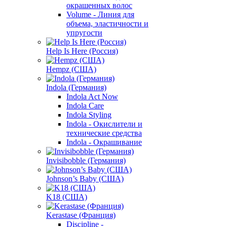
окрашенных волос
Volume - Линия для
объема, эластичности и
упругости
Help Is Here (Россия)
Hempz (США)
Indola (Германия)
Indola Act Now
Indola Care
Indola Styling
Indola - Окислители и
технические средства
Indola - Окрашивание
Invisibobble (Германия)
Johnson’s Baby (США)
K18 (США)
Kerastase (Франция)
Discipline -