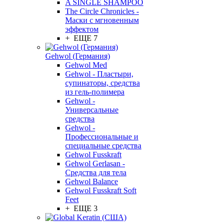
A SINGLE SHAMPOO
The Circle Chronicles -
Маски с мгновенным
эффектом
+ ЕЩЕ 7
Gehwol (Германия)
Gehwol Med
Gehwol - Пластыри,
супинаторы, средства
из гель-полимера
Gehwol -
Универсальные
средства
Gehwol -
Профессиональные и
специальные средства
Gehwol Fusskraft
Gehwol Gerlasan -
Средства для тела
Gehwol Balance
Gehwol Fusskraft Soft
Feet
+ ЕЩЕ 3