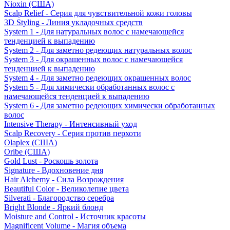
Nioxin (США)
Scalp Relief - Серия для чувствительной кожи головы
3D Styling - Линия укладочных средств
System 1 - Для натуральных волос с намечающейся
тенденцией к выпадению
System 2 - Для заметно редеющих натуральных волос
System 3 - Для окрашенных волос с намечающейся
тенденцией к выпадению
System 4 - Для заметно редеющих окрашенных волос
System 5 - Для химически обработанных волос с
намечающейся тенденцией к выпадению
System 6 - Для заметно редеющих химически обработанных
волос
Intensive Therapy - Интенсивный уход
Scalp Recovery - Серия против перхоти
Olaplex (США)
Oribe (США)
Gold Lust - Роскошь золота
Signature - Вдохновение дня
Hair Alchemy - Сила Возрождения
Beautiful Color - Великолепие цвета
Silverati - Благородство серебра
Bright Blonde - Яркий блонд
Moisture and Control - Источник красоты
Magnificent Volume - Магия объема