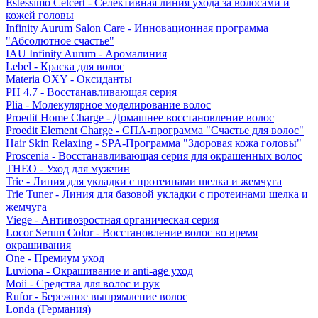
Estessimo Celcert - Селективная линия ухода за волосами и
кожей головы
Infinity Aurum Salon Care - Инновационная программа
"Абсолютное счастье"
IAU Infinity Aurum - Аромалиния
Lebel - Краска для волос
Materia OXY - Оксиданты
PH 4.7 - Восстанавливающая серия
Plia - Молекулярное моделирование волос
Proedit Home Charge - Домашнее восстановление волос
Proedit Element Charge - СПА-программа "Счастье для волос"
Hair Skin Relaxing - SPA-Программа "Здоровая кожа головы"
Proscenia - Восстанавливающая серия для окрашенных волос
THEO - Уход для мужчин
Trie - Линия для укладки с протеинами шелка и жемчуга
Trie Tuner - Линия для базовой укладки с протеинами шелка и
жемчуга
Viege - Антивозростная органическая серия
Locor Serum Color - Восстановление волос во время
окрашивания
One - Премиум уход
Luviona - Окрашивание и anti-age уход
Moii - Средства для волос и рук
Rufor - Бережное выпрямление волос
Londa (Германия)