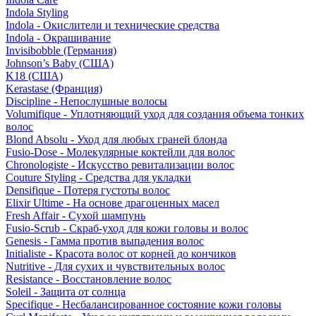
Indola Styling
Indola - Окислители и технические средства
Indola - Окрашивание
Invisibobble (Германия)
Johnson’s Baby (США)
K18 (США)
Kerastase (Франция)
Discipline - Непослушные волосы
Volumifique - Уплотняющий уход для создания объема тонких
волос
Blond Absolu - Уход для любых граней блонда
Fusio-Dose - Молекулярные коктейли для волос
Chronologiste - Искусство ревитализации волос
Couture Styling - Средства для укладки
Densifique - Потеря густоты волос
Elixir Ultime - На основе драгоценных масел
Fresh Affair - Сухой шампунь
Fusio-Scrub - Скраб-уход для кожи головы и волос
Genesis - Гамма против выпадения волос
Initialiste - Красота волос от корней до кончиков
Nutritive - Для сухих и чувствительных волос
Resistance - Восстановление волос
Soleil - Защита от солнца
Specifique - Несбалансированное состояние кожи головы