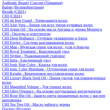
Authentic Beauty Concept (Германия)
Batiste (Великобритания)
Biosilk (США)
CHI (США)
CHI 44 Iron Guard - Термозащита волос
CHI Aloe Vera - Линия для всех типов кудрявых волос
CHI Argan Oil - На основе масла Арганы и дерева Моринга
CHI - Оксиды и осветлители
CHI Deep Brilliance - Глубокое увлажнение и блеск
CHI Enviro - Система разглаживания волос
CHI Man - Мужская серия для волос, усов и бороды
CHI Royal Treatment - Королевский уход
CHI Styling - Ухаживающий стайлинг
CHI Infra - Ежедневный уход
CHI Ionic Hair Color - Краска для волос
CHI Ionic Color Illuminate - Оттеночная серия для волос
CHI Keratin - Кератиновое восстановление волос
CHI Luxury Black Seed Oil - Линия уходов для поврежденных
волос
CHI Magnified Volume - Для тонких волос
CHI Olive Organics - На основе натуральных ингредиентов
CHI Rose Hip Oil - Защита цвета окрашенных волос с маслом
шиповника
CHI Tea Tree Oil - Масло чайного дерева
Davines (Италия)