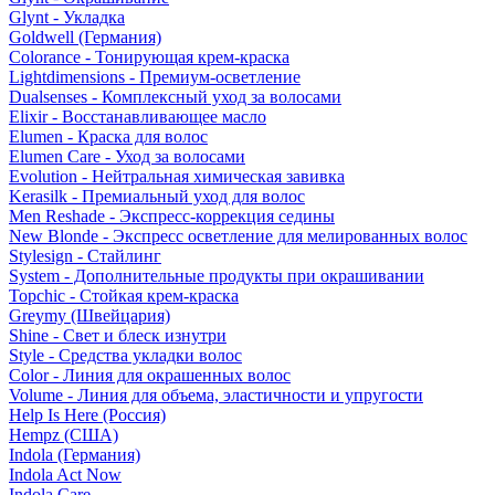
Glynt - Укладка
Goldwell (Германия)
Colorance - Тонирующая крем-краска
Lightdimensions - Премиум-осветление
Dualsenses - Комплексный уход за волосами
Elixir - Восстанавливающее масло
Elumen - Краска для волос
Elumen Care - Уход за волосами
Evolution - Нейтральная химическая завивка
Kerasilk - Премиальный уход для волос
Men Reshade - Экспресс-коррекция седины
New Blonde - Экспресс осветление для мелированных волос
Stylesign - Стайлинг
System - Дополнительные продукты при окрашивании
Topchic - Стойкая крем-краска
Greymy (Швейцария)
Shine - Свет и блеск изнутри
Style - Средства укладки волос
Color - Линия для окрашенных волос
Volume - Линия для объема, эластичности и упругости
Help Is Here (Россия)
Hempz (США)
Indola (Германия)
Indola Act Now
Indola Care