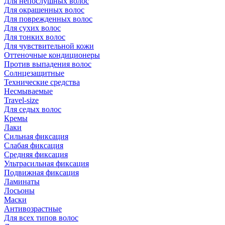
Для непослушных волос
Для окрашенных волос
Для поврежденных волос
Для сухих волос
Для тонких волос
Для чувствительной кожи
Оттеночные кондиционеры
Против выпадения волос
Солнцезащитные
Технические средства
Несмываемые
Travel-size
Для седых волос
Кремы
Лаки
Сильная фиксация
Слабая фиксация
Средняя фиксация
Ультрасильная фиксация
Подвижная фиксация
Ламинаты
Лосьоны
Маски
Антивозрастные
Для всех типов волос