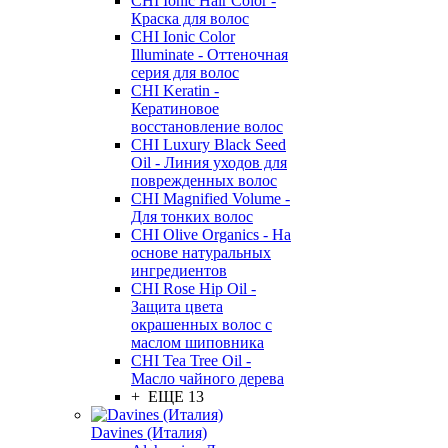
CHI Ionic Hair Color -
Краска для волос
CHI Ionic Color
Illuminate - Оттеночная
серия для волос
CHI Keratin -
Кератиновое
восстановление волос
CHI Luxury Black Seed
Oil - Линия уходов для
поврежденных волос
CHI Magnified Volume -
Для тонких волос
CHI Olive Organics - На
основе натуральных
ингредиентов
CHI Rose Hip Oil -
Защита цвета
окрашенных волос с
маслом шиповника
CHI Tea Tree Oil -
Масло чайного дерева
+ ЕЩЕ 13
Davines (Италия)