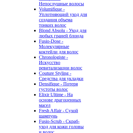
Непослушные волосы
Volumifique -
Уплотняющий уход для
создания объема
тонких волос
Blond Absolu - Уход для
любых граней блонда
Fusio-Dose -
Молекулярные
коктейли для волос
Chronologiste -
Искусство
ревитализации волос
Couture Styling -
Средства для укладки
Densifique - Потеря
густоты волос
Elixir Ultime - На
основе драгоценных
масел
Fresh Affair - Сухой
шампунь
Fusio-Scrub - Скраб-
уход для кожи головы
и волос