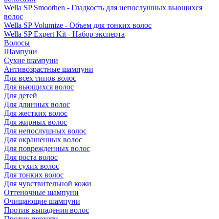
Wella SP Smoothen - Гладкость для непослушных вьющихся
волос
Wella SP Volumize - Объем для тонких волос
Wella SP Expert Kit - Набор эксперта
Волосы
Шампуни
Сухие шампуни
Антивозрастные шампуни
Для всех типов волос
Для вьющихся волос
Для детей
Для длинных волос
Для жестких волос
Для жирных волос
Для непослушных волос
Для окрашенных волос
Для поврежденных волос
Для роста волос
Для сухих волос
Для тонких волос
Для чувствительной кожи
Оттеночные шампуни
Очищающие шампуни
Против выпадения волос
Против перхоти