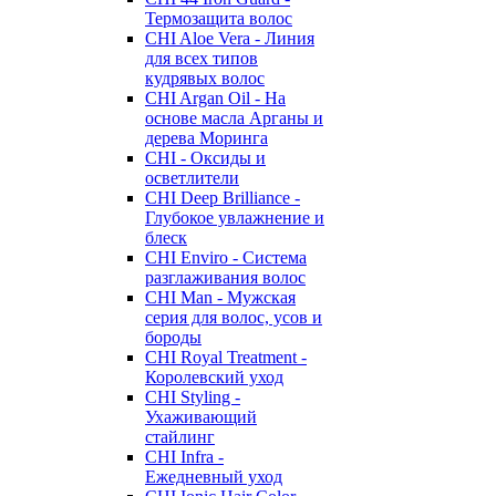
Термозащита волос
CHI Aloe Vera - Линия
для всех типов
кудрявых волос
CHI Argan Oil - На
основе масла Арганы и
дерева Моринга
CHI - Оксиды и
осветлители
CHI Deep Brilliance -
Глубокое увлажнение и
блеск
CHI Enviro - Система
разглаживания волос
CHI Man - Мужская
серия для волос, усов и
бороды
CHI Royal Treatment -
Королевский уход
CHI Styling -
Ухаживающий
стайлинг
CHI Infra -
Ежедневный уход