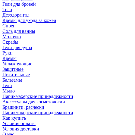
Гели для бровей
Тело
Дезодоранты
Кремы для ухода за кожей
Спреи
Соль для ванны
Молочко
Скрабы
Гели для душа
Руки
Кремы
Увлажняющие
Защитные
Питательные
Бальзамы
Гели
Мыло
Парикмахерские принадлежности
Аксессуары для косметологии
Брашинги, расчески
Парикмахерские принадлежности
Как купить
Условия оплаты
Условия доставки
О нас