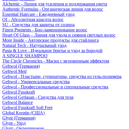
Alchemic - Линия для усиления и поддержания цвета
Authentic Formulas - Органическая линия для волос
Essential Haircare - Eжедневный уход
OI - Абсолютная красота волос
SU - Средства для защиты от солнца
Finest Pigments - Био-ламинирование волос
Heart Of Glass – Линия для ухода и сияния светлых волос
More Inside - Авторские продукты для стайлинга
Natural Tech - Натуральный уход
Pasta & Love - Идеальное бритье и уход за бородой
A SINGLE SHAMPOO
The Circle Chronicles - Маски с мгновенным эффектом
Gehwol (Германия)
Gehwol Med
Gehwol - Пластыри, супинаторы, средства из гель-полимера
Gehwol - Универсальные средства
Gehwol - Профессиональные и специальные средства
Gehwol Fusskraft
Gehwol Gerlasan - Средства для тела
Gehwol Balance
Gehwol Fusskraft Soft Feet
Global Keratin (США)
Glynt (Германия)
Glynt - Уход
Glynt - Окрашивание