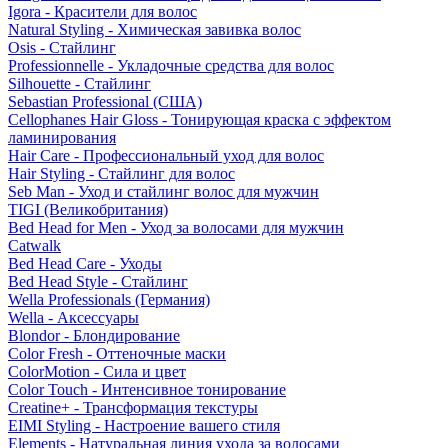
Igora - Красители для волос
Natural Styling - Химическая завивка волос
Osis - Стайлинг
Professionnelle - Укладочные средства для волос
Silhouette - Стайлинг
Sebastian Professional (США)
Cellophanes Hair Gloss - Тонирующая краска с эффектом
ламинирования
Hair Care - Профессиональный уход для волос
Hair Styling - Стайлинг для волос
Seb Man - Уход и стайлинг волос для мужчин
TIGI (Великобритания)
Bed Head for Men - Уход за волосами для мужчин
Catwalk
Bed Head Care - Уходы
Bed Head Style - Стайлинг
Wella Professionals (Германия)
Wella - Аксессуары
Blondor - Блондирование
Color Fresh - Оттеночные маски
ColorMotion - Сила и цвет
Color Touch - Интенсивное тонирование
Creatine+ - Трансформация текстуры
EIMI Styling - Настроение вашего стиля
Elements - Натуральная линия ухода за волосами