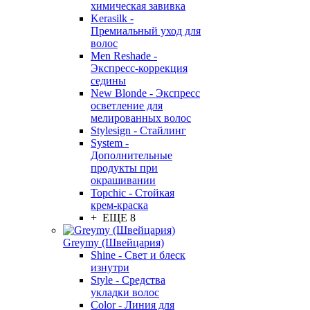
химическая завивка
Kerasilk -
Премиальный уход для
волос
Men Reshade -
Экспресс-коррекция
седины
New Blonde - Экспресс
осветление для
мелированных волос
Stylesign - Стайлинг
System -
Дополнительные
продукты при
окрашивании
Topchic - Стойкая
крем-краска
+ ЕЩЕ 8
Greymy (Швейцария)
Shine - Свет и блеск
изнутри
Style - Средства
укладки волос
Color - Линия для