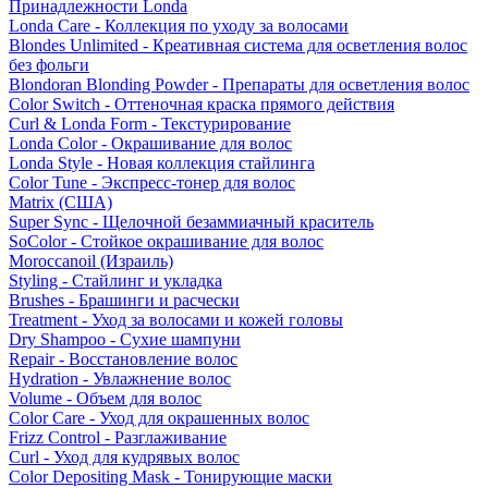
Принадлежности Londa
Londa Care - Коллекция по уходу за волосами
Blondes Unlimited - Креативная система для осветления волос
без фольги
Blondoran Blonding Powder - Препараты для осветления волос
Color Switch - Оттеночная краска прямого действия
Curl & Londa Form - Текстурирование
Londa Color - Окрашивание для волос
Londa Style - Новая коллекция стайлинга
Color Tune - Экспресс-тонер для волос
Matrix (США)
Super Sync - Щелочной безаммиачный краситель
SoColor - Стойкое окрашивание для волос
Moroccanoil (Израиль)
Styling - Стайлинг и укладка
Brushes - Брашинги и расчески
Treatment - Уход за волосами и кожей головы
Dry Shampoo - Сухие шампуни
Repair - Восстановление волос
Hydration - Увлажнение волос
Volume - Объем для волос
Color Care - Уход для окрашенных волос
Frizz Control - Разглаживание
Curl - Уход для кудрявых волос
Color Depositing Mask - Тонирующие маски