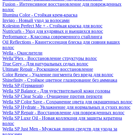
Fusion - Интенсивное восстановление для поврежденных
волос
Illumina Color - Стойкая крем-краска
Invigo - Новый уход за волосами
Koleston Perfect Me + - Стойкая краска для волос
Nutricurls - Уход для кудрявых и вьющихся волос
Performance - Классика современного стайлинга
Oil Reflections - Квинтэссенция блеска для сияния ваших
волос
Wella - Окислители
Wella°Plex - Восстановление структуры волос
True Grey - Для натуральных седых волос
Ultimate Repair - Роскошное восстановление
Color Renew - Удаление пигмента без вреда для волос
Shinefinity - Стойкое цветное глазирование без аммиака
Wella SP (Германия)
Wella SP Balance - Для чувствительной кожи головы
Wella SP Clear Scalp - Очищение против перхоти
Wella SP Color Save - Сохранение цвета для окрашенных волос
Wella SP Hydrate - Увлажнение для нормальных и сухих волос
Wella SP Repair - Восстановление для поврежденных волос
Wella SP Luxe Oil - Новая коллекция для защиты кератина
волос
Wella SP Just Men - Мужская линия средств для ухода за
волосами