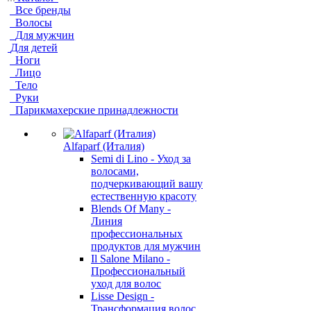
Все бренды
Волосы
Для мужчин
Для детей
Ноги
Лицо
Тело
Руки
Парикмахерские принадлежности
Alfaparf (Италия)
Semi di Lino - Уход за
волосами,
подчеркивающий вашу
естественную красоту
Blends Of Many -
Линия
профессиональных
продуктов для мужчин
Il Salone Milano -
Профессиональный
уход для волос
Lisse Design -
Трансформация волос