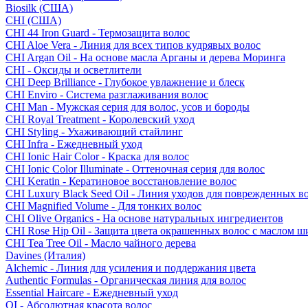
Biosilk (США)
CHI (США)
CHI 44 Iron Guard - Термозащита волос
CHI Aloe Vera - Линия для всех типов кудрявых волос
CHI Argan Oil - На основе масла Арганы и дерева Моринга
CHI - Оксиды и осветлители
CHI Deep Brilliance - Глубокое увлажнение и блеск
CHI Enviro - Система разглаживания волос
CHI Man - Мужская серия для волос, усов и бороды
CHI Royal Treatment - Королевский уход
CHI Styling - Ухаживающий стайлинг
CHI Infra - Ежедневный уход
CHI Ionic Hair Color - Краска для волос
CHI Ionic Color Illuminate - Оттеночная серия для волос
CHI Keratin - Кератиновое восстановление волос
CHI Luxury Black Seed Oil - Линия уходов для поврежденных в
CHI Magnified Volume - Для тонких волос
CHI Olive Organics - На основе натуральных ингредиентов
CHI Rose Hip Oil - Защита цвета окрашенных волос с маслом 
CHI Tea Tree Oil - Масло чайного дерева
Davines (Италия)
Alchemic - Линия для усиления и поддержания цвета
Authentic Formulas - Органическая линия для волос
Essential Haircare - Eжедневный уход
OI - Абсолютная красота волос