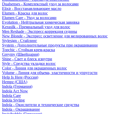
Dualsenses - Комплексный уход за волосами
Elixir - Восстанавливающее масло
Elumen - Краска для волос
Elumen Care - Уход за волосами
Evolution - Нейтральная химическая завивка
Kerasilk - Премиальный уход для волос
Men Reshade - Экспресс-коррекция седины
New Blonde - Экспресс осветление для мелированных волос
Stylesign - Стайлинг
System - Дополнительные продукты при окрашивании
Topchic - Стойкая крем-краска
Greymy (Швейцария)
Shine - Свет и блеск изнутри
Style - Средства укладки волос
Color - Линия для окрашенных волос
Volume - Линия для объема, эластичности и упругости
Help Is Here (Россия)
Hempz (США)
Indola (Германия)
Indola Act Now
Indola Care
Indola Styling
Indola - Окислители и технические средства
Indola - Окрашивание
Invisibobble (Германия)