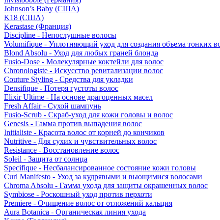
Johnson’s Baby (США)
K18 (США)
Kerastase (Франция)
Discipline - Непослушные волосы
Volumifique - Уплотняющий уход для создания объема тонких в
Blond Absolu - Уход для любых граней блонда
Fusio-Dose - Молекулярные коктейли для волос
Chronologiste - Искусство ревитализации волос
Couture Styling - Средства для укладки
Densifique - Потеря густоты волос
Elixir Ultime - На основе драгоценных масел
Fresh Affair - Сухой шампунь
Fusio-Scrub - Скраб-уход для кожи головы и волос
Genesis - Гамма против выпадения волос
Initialiste - Красота волос от корней до кончиков
Nutritive - Для сухих и чувствительных волос
Resistance - Восстановление волос
Soleil - Защита от солнца
Specifique - Несбалансированное состояние кожи головы
Curl Manifesto - Уход за кудрявыми и вьющимися волосами
Chroma Absolu - Гамма ухода для защиты окрашенных волос
Symbiose - Роскошный уход против перхоти
Premiere - Очищение волос от отложений кальция
Aura Botanica - Органическая линия ухода