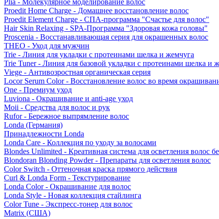
Plia - Молекулярное моделирование волос
Proedit Home Charge - Домашнее восстановление волос
Proedit Element Charge - СПА-программа "Счастье для волос"
Hair Skin Relaxing - SPA-Программа "Здоровая кожа головы"
Proscenia - Восстанавливающая серия для окрашенных волос
THEO - Уход для мужчин
Trie - Линия для укладки с протеинами шелка и жемчуга
Trie Tuner - Линия для базовой укладки с протеинами шелка и 
Viege - Антивозростная органическая серия
Locor Serum Color - Восстановление волос во время окрашиван
One - Премиум уход
Luviona - Окрашивание и anti-age уход
Moii - Средства для волос и рук
Rufor - Бережное выпрямление волос
Londa (Германия)
Принадлежности Londa
Londa Care - Коллекция по уходу за волосами
Blondes Unlimited - Креативная система для осветления волос б
Blondoran Blonding Powder - Препараты для осветления волос
Color Switch - Оттеночная краска прямого действия
Curl & Londa Form - Текстурирование
Londa Color - Окрашивание для волос
Londa Style - Новая коллекция стайлинга
Color Tune - Экспресс-тонер для волос
Matrix (США)