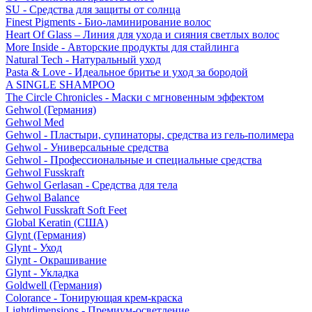
SU - Средства для защиты от солнца
Finest Pigments - Био-ламинирование волос
Heart Of Glass – Линия для ухода и сияния светлых волос
More Inside - Авторские продукты для стайлинга
Natural Tech - Натуральный уход
Pasta & Love - Идеальное бритье и уход за бородой
A SINGLE SHAMPOO
The Circle Chronicles - Маски с мгновенным эффектом
Gehwol (Германия)
Gehwol Med
Gehwol - Пластыри, супинаторы, средства из гель-полимера
Gehwol - Универсальные средства
Gehwol - Профессиональные и специальные средства
Gehwol Fusskraft
Gehwol Gerlasan - Средства для тела
Gehwol Balance
Gehwol Fusskraft Soft Feet
Global Keratin (США)
Glynt (Германия)
Glynt - Уход
Glynt - Окрашивание
Glynt - Укладка
Goldwell (Германия)
Colorance - Тонирующая крем-краска
Lightdimensions - Премиум-осветление