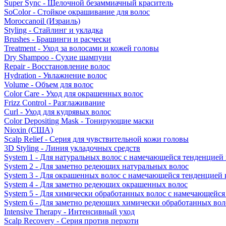
Super Sync - Щелочной безаммиачный краситель
SoColor - Стойкое окрашивание для волос
Moroccanoil (Израиль)
Styling - Стайлинг и укладка
Brushes - Брашинги и расчески
Treatment - Уход за волосами и кожей головы
Dry Shampoo - Сухие шампуни
Repair - Восстановление волос
Hydration - Увлажнение волос
Volume - Объем для волос
Color Care - Уход для окрашенных волос
Frizz Control - Разглаживание
Curl - Уход для кудрявых волос
Color Depositing Mask - Тонирующие маски
Nioxin (США)
Scalp Relief - Серия для чувствительной кожи головы
3D Styling - Линия укладочных средств
System 1 - Для натуральных волос с намечающейся тенденцией
System 2 - Для заметно редеющих натуральных волос
System 3 - Для окрашенных волос с намечающейся тенденцией
System 4 - Для заметно редеющих окрашенных волос
System 5 - Для химически обработанных волос с намечающейс
System 6 - Для заметно редеющих химически обработанных вол
Intensive Therapy - Интенсивный уход
Scalp Recovery - Серия против перхоти