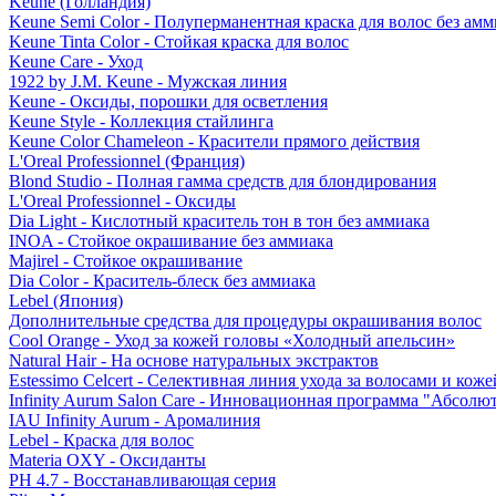
Keune (Голландия)
Keune Semi Color - Полуперманентная краска для волос без амм
Keune Tinta Color - Стойкая краска для волос
Keune Care - Уход
1922 by J.M. Keune - Мужская линия
Keune - Оксиды, порошки для осветления
Keune Style - Коллекция стайлинга
Keune Color Chameleon - Красители прямого действия
L'Oreal Professionnel (Франция)
Blond Studio - Полная гамма средств для блондирования
L'Oreal Professionnel - Оксиды
Dia Light - Кислотный краситель тон в тон без аммиака
INOA - Стойкое окрашивание без аммиака
Majirel - Стойкое окрашивание
Dia Color - Краситель-блеск без аммиака
Lebel (Япония)
Дополнительные средства для процедуры окрашивания волос
Cool Orange - Уход за кожей головы «Холодный апельсин»
Natural Hair - На основе натуральных экстрактов
Estessimo Celcert - Селективная линия ухода за волосами и кож
Infinity Aurum Salon Care - Инновационная программа "Абсолют
IAU Infinity Aurum - Аромалиния
Lebel - Краска для волос
Materia OXY - Оксиданты
PH 4.7 - Восстанавливающая серия