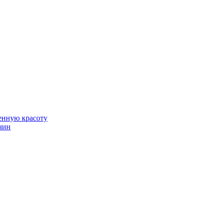
венную красоту
чин