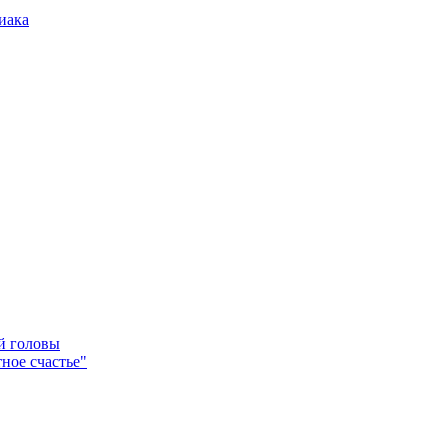
иака
ей головы
ное счастье"