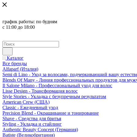
график работы:
по будням
с 11:00 до 18:00
Каталог
Все бренды
Alfaparf (Италия)
Semi di Lino - Уход за волосами, подчеркивающий вашу естест
Blends Of Many - Линия профессиональных продуктов для муж
Il Salone Milano - Профессиональный уход для волос
Lisse Design - Трансформация волос
Style Stories - Укладка с безупречным результатом
American Crew (США)
Classic - Ежедневный уход
Precision Blend - Окрашивание и тонирование
Shave - Средства для бритья
Styling - Укладка и стайлинг
Authentic Beauty Concept (Германия)
Batiste (Великобритания)