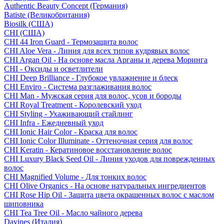
Authentic Beauty Concept (Германия)
Batiste (Великобритания)
Biosilk (США)
CHI (США)
CHI 44 Iron Guard - Термозащита волос
CHI Aloe Vera - Линия для всех типов кудрявых волос
CHI Argan Oil - На основе масла Арганы и дерева Моринга
CHI - Оксиды и осветлители
CHI Deep Brilliance - Глубокое увлажнение и блеск
CHI Enviro - Система разглаживания волос
CHI Man - Мужская серия для волос, усов и бороды
CHI Royal Treatment - Королевский уход
CHI Styling - Ухаживающий стайлинг
CHI Infra - Ежедневный уход
CHI Ionic Hair Color - Краска для волос
CHI Ionic Color Illuminate - Оттеночная серия для волос
CHI Keratin - Кератиновое восстановление волос
CHI Luxury Black Seed Oil - Линия уходов для поврежденных
волос
CHI Magnified Volume - Для тонких волос
CHI Olive Organics - На основе натуральных ингредиентов
CHI Rose Hip Oil - Защита цвета окрашенных волос с маслом
шиповника
CHI Tea Tree Oil - Масло чайного дерева
Davines (Италия)