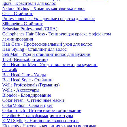
Igora - Красители для волос
Natural Styling - Химическая завивка волос
Osis - Стайлинг
Professionnelle - Укладочные средства для волос
Silhouette - Стайлинг
Sebastian Professional (США)
Cellophanes Hair Gloss - Тонирующая краска с эффектом
ламинирования
Hair Care - Профессиональный уход для волос
Hair Styling - Стайлинг для волос
Seb Man - Уход и стайлинг волос для мужчин
TIGI (Великобритания)
Bed Head for Men - Уход за волосами для мужчин
Catwalk
Bed Head Care - Уходы
Bed Head Style - Стайлинг
Wella Professionals (Германия)
Wella - Аксессуары
Blondor - Блондирование
Color Fresh - Оттеночные маски
ColorMotion - Сила и цвет
Color Touch - Интенсивное тонирование
Creatine+ - Трансформация текстуры
EIMI Styling - Настроение вашего стиля
Elements - Натуральная линия ухода за волосами