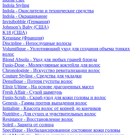
Indola Styling
Indola - Окислители и технические средства
Indola - Окрашивание
Invisibobble (Германия)
Johnson’s Baby (США)
K18 (США)
Kerastase (Франция)
Discipline - Непослушные волосы
Volumifique - Уплотняющий уход для создания объема тонких
волос
Blond Absolu - Уход для любых граней блонда
Fusio-Dose - Молекулярные коктейли для волос
Chronologiste - Искусство ревитализации волос
Couture Styling - Средства для укладки
Densifique - Потеря густоты волос
Elixir Ultime - На основе драгоценных масел
Fresh Affair - Сухой шампунь
Fusio-Scrub - Скраб-уход для кожи головы и волос
Genesis - Гамма против выпадения волос
Initialiste - Красота волос от корней до кончиков
Nutritive - Для сухих и чувствительных волос
Resistance - Восстановление волос
Soleil - Защита от солнца
Specifique - Несбалансированное состояние кожи головы