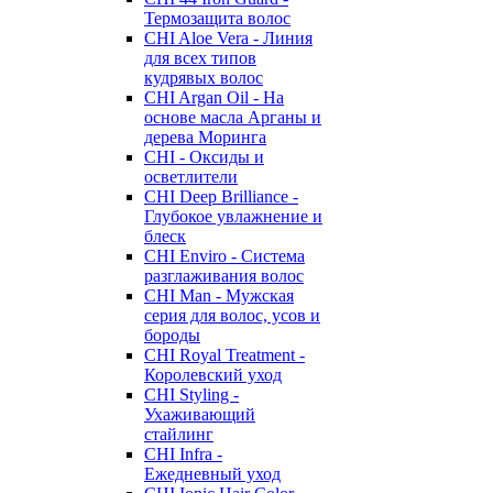
Термозащита волос
CHI Aloe Vera - Линия
для всех типов
кудрявых волос
CHI Argan Oil - На
основе масла Арганы и
дерева Моринга
CHI - Оксиды и
осветлители
CHI Deep Brilliance -
Глубокое увлажнение и
блеск
CHI Enviro - Система
разглаживания волос
CHI Man - Мужская
серия для волос, усов и
бороды
CHI Royal Treatment -
Королевский уход
CHI Styling -
Ухаживающий
стайлинг
CHI Infra -
Ежедневный уход