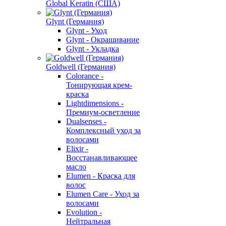
Global Keratin (США)
Glynt (Германия)
Glynt - Уход
Glynt - Окрашивание
Glynt - Укладка
Goldwell (Германия)
Colorance -
Тонирующая крем-
краска
Lightdimensions -
Премиум-осветление
Dualsenses -
Комплексный уход за
волосами
Elixir -
Восстанавливающее
масло
Elumen - Краска для
волос
Elumen Care - Уход за
волосами
Evolution -
Нейтральная