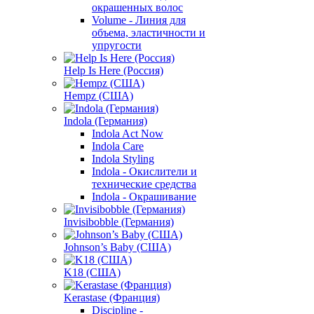
окрашенных волос
Volume - Линия для
объема, эластичности и
упругости
Help Is Here (Россия)
Hempz (США)
Indola (Германия)
Indola Act Now
Indola Care
Indola Styling
Indola - Окислители и
технические средства
Indola - Окрашивание
Invisibobble (Германия)
Johnson’s Baby (США)
K18 (США)
Kerastase (Франция)
Discipline -