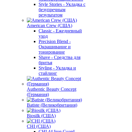
Style Stories - Укладка с
безупречным
результатом
American Crew (США)
Classic - Ежедневный
уход
Precision Blend -
Окрашивание и
тонирование
Shave - Средства для
бритья
Styling - Укладка и
стайлинг
Authentic Beauty Concept
(Германия)
Batiste (Великобритания)
Biosilk (США)
CHI (США)
CHI 44 Iron Guard -