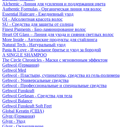
Alchemic - Линия для усиления и поддержания цвета
Authentic Formulas - Органическая линия для волос
Essential Haircare - Eжедневный уход
OI - Абсолютная красота волос
SU - Средства для защиты от солнца
Finest Pigments - Био-ламинирование волос
Heart Of Glass – Линия для ухода и сияния светлых волос
More Inside - Авторские продукты для стайлинга
Natural Tech - Натуральный уход
Pasta & Love - Идеальное бритье и уход за бородой
A SINGLE SHAMPOO
The Circle Chronicles - Маски с мгновенным эффектом
Gehwol (Германия)
Gehwol Med
Gehwol - Пластыри, супинаторы, средства из гель-полимера
Gehwol - Универсальные средства
Gehwol - Профессиональные и специальные средства
Gehwol Fusskraft
Gehwol Gerlasan - Средства для тела
Gehwol Balance
Gehwol Fusskraft Soft Feet
Global Keratin (США)
Glynt (Германия)
Glynt - Уход
Glynt - Окрашивание