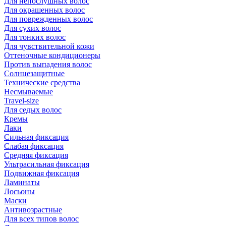
Для непослушных волос
Для окрашенных волос
Для поврежденных волос
Для сухих волос
Для тонких волос
Для чувствительной кожи
Оттеночные кондиционеры
Против выпадения волос
Солнцезащитные
Технические средства
Несмываемые
Travel-size
Для седых волос
Кремы
Лаки
Сильная фиксация
Слабая фиксация
Средняя фиксация
Ультрасильная фиксация
Подвижная фиксация
Ламинаты
Лосьоны
Маски
Антивозрастные
Для всех типов волос