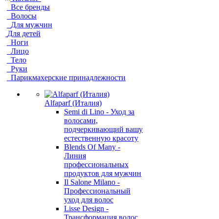
Все бренды
Волосы
Для мужчин
Для детей
Ноги
Лицо
Тело
Руки
Парикмахерские принадлежности
Alfaparf (Италия)
Semi di Lino - Уход за
волосами,
подчеркивающий вашу
естественную красоту
Blends Of Many -
Линия
профессиональных
продуктов для мужчин
Il Salone Milano -
Профессиональный
уход для волос
Lisse Design -
Трансформация волос