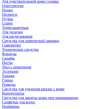
Для чувствительной кожи головы
Осветлители
Пенки
Пилинги
Пудры
Спреи
Термозащитные
Для укладки
Для расчесывания
Средства для химической завивки
Сыворотки
Технические средства
Флюиды
Скрабы
Пасты
Уход с кератином
Эссенции
Тоники
Глины
Помады
Средства для удаления краски с кожи
Концентраты
Средства для защиты кожи при окрашивании
Салфетки для волос
Праймеры