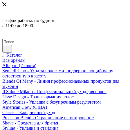
график работы:
по будням
с 11:00 до 18:00
Каталог
Все бренды
Alfaparf (Италия)
Semi di Lino - Уход за волосами, подчеркивающий вашу
естественную красоту
Blends Of Many - Линия профессиональных продуктов для
мужчин
Il Salone Milano - Профессиональный уход для волос
Lisse Design - Трансформация волос
Style Stories - Укладка с безупречным результатом
American Crew (США)
Classic - Ежедневный уход
Precision Blend - Окрашивание и тонирование
Shave - Средства для бритья
Styling - Укладка и стайлинг