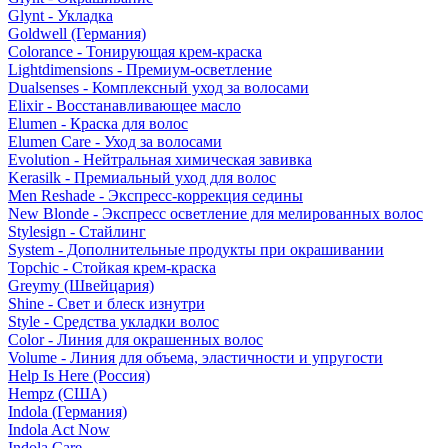
Glynt - Укладка
Goldwell (Германия)
Colorance - Тонирующая крем-краска
Lightdimensions - Премиум-осветление
Dualsenses - Комплексный уход за волосами
Elixir - Восстанавливающее масло
Elumen - Краска для волос
Elumen Care - Уход за волосами
Evolution - Нейтральная химическая завивка
Kerasilk - Премиальный уход для волос
Men Reshade - Экспресс-коррекция седины
New Blonde - Экспресс осветление для мелированных волос
Stylesign - Стайлинг
System - Дополнительные продукты при окрашивании
Topchic - Стойкая крем-краска
Greymy (Швейцария)
Shine - Свет и блеск изнутри
Style - Средства укладки волос
Color - Линия для окрашенных волос
Volume - Линия для объема, эластичности и упругости
Help Is Here (Россия)
Hempz (США)
Indola (Германия)
Indola Act Now
Indola Care