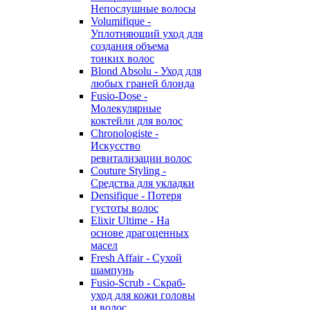
Непослушные волосы
Volumifique -
Уплотняющий уход для
создания объема
тонких волос
Blond Absolu - Уход для
любых граней блонда
Fusio-Dose -
Молекулярные
коктейли для волос
Chronologiste -
Искусство
ревитализации волос
Couture Styling -
Средства для укладки
Densifique - Потеря
густоты волос
Elixir Ultime - На
основе драгоценных
масел
Fresh Affair - Сухой
шампунь
Fusio-Scrub - Скраб-
уход для кожи головы
и волос