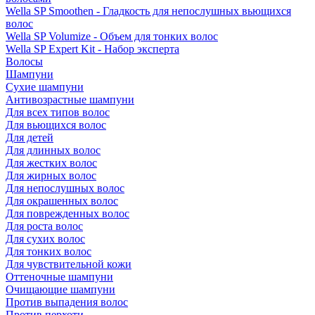
Wella SP Smoothen - Гладкость для непослушных вьющихся
волос
Wella SP Volumize - Объем для тонких волос
Wella SP Expert Kit - Набор эксперта
Волосы
Шампуни
Сухие шампуни
Антивозрастные шампуни
Для всех типов волос
Для вьющихся волос
Для детей
Для длинных волос
Для жестких волос
Для жирных волос
Для непослушных волос
Для окрашенных волос
Для поврежденных волос
Для роста волос
Для сухих волос
Для тонких волос
Для чувствительной кожи
Оттеночные шампуни
Очищающие шампуни
Против выпадения волос
Против перхоти