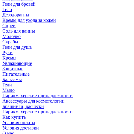
Гели для бровей
Тело
Дезодоранты
Кремы для ухода за кожей
Спреи
Соль для ванны
Молочко
Скрабы
Гели для душа
Руки
Кремы
Увлажняющие
Защитные
Питательные
Бальзамы
Гели
Мыло
Парикмахерские принадлежности
Аксессуары для косметологии
Брашинги, расчески
Парикмахерские принадлежности
Как купить
Условия оплаты
Условия доставки
О нас