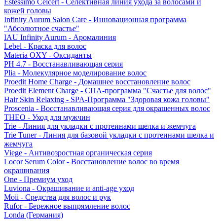
Estessimo Celcert - Селективная линия ухода за волосами и
кожей головы
Infinity Aurum Salon Care - Инновационная программа
"Абсолютное счастье"
IAU Infinity Aurum - Аромалиния
Lebel - Краска для волос
Materia OXY - Оксиданты
PH 4.7 - Восстанавливающая серия
Plia - Молекулярное моделирование волос
Proedit Home Charge - Домашнее восстановление волос
Proedit Element Charge - СПА-программа "Счастье для волос"
Hair Skin Relaxing - SPA-Программа "Здоровая кожа головы"
Proscenia - Восстанавливающая серия для окрашенных волос
THEO - Уход для мужчин
Trie - Линия для укладки с протеинами шелка и жемчуга
Trie Tuner - Линия для базовой укладки с протеинами шелка и
жемчуга
Viege - Антивозростная органическая серия
Locor Serum Color - Восстановление волос во время
окрашивания
One - Премиум уход
Luviona - Окрашивание и anti-age уход
Moii - Средства для волос и рук
Rufor - Бережное выпрямление волос
Londa (Германия)