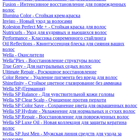
Fusion - Интенсивное восстановление для поврежденных
волос
Illumina Color - Стойкая крем-краска
Invigo - Новый уход за волосами
Koleston Perfect Me + - Стойкая краска для волос
Nutricurls - Уход для кудрявых и вьющихся волос
Performance - Классика современного стайлинга
Oil Reflections - Квинтэссенция блеска для сияния ваших
волос
Wella - Окислители
Wella°Plex - Восстановление структуры волос
True Grey - Для натуральных седых волос
Ultimate Repair - Роскошное восстановление
Color Renew - Удаление пигмента без вреда для волос
Shinefinity - Стойкое цветное глазирование без аммиака
Wella SP (Германия)
Wella SP Balance - Для чувствительной кожи головы
Wella SP Clear Scalp - Очищение против перхоти
Wella SP Color Save - Сохранение цвета для окрашенных волос
Wella SP Hydrate - Увлажнение для нормальных и сухих волос
Wella SP Repair - Восстановление для поврежденных волос
Wella SP Luxe Oil - Новая коллекция для защиты кератина
волос
Wella SP Just Men - Мужская линия средств для ухода за
волосами