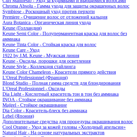
Curl Manifesto - Уход за кудрявыми и вьющимися волосами
Chroma Absolu - Гамма ухода для защиты окрашенных волос
Symbiose - Роскошный уход против перхоти
Premiere - Очищение волос от отложений кальция
Aura Botanica - Органическая линия ухода
Keune (Голландия)
Keune Semi Color - Полуперманентная краска для волос без
аммиака
Keune Tinta Color - Стойкая краска для волос
Keune Care - Уход
1922 by J.M. Keune - Мужская линия
Keune - Оксиды, порошки для осветления
Keune Style - Коллекция стайлинга
Keune Color Chameleon - Красители прямого действия
L'Oreal Professionnel (Франция)
Blond Studio - Полная гамма средств для блондирования
L'Oreal Professionnel - Оксиды
Dia Light - Кислотный краситель тон в тон без аммиака
INOA - Стойкое окрашивание без аммиака
Majirel - Стойкое окрашивание
Dia Color - Краситель-блеск без аммиака
Lebel (Япония)
Дополнительные средства для процедуры окрашивания волос
Cool Orange - Уход за кожей головы «Холодный апельсин»
Natural Hair - На основе натуральных экстрактов