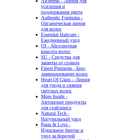
Alchemic - Линия для
усиления и
поддержания цвета
Authentic Formulas -
Органическая линия
для волос
Essential Haircare -
Eжедневный уход
OI - Абсолютная
красота волос
SU - Средства для
защиты от солнца
Finest Pigments - Био-
ламинирование волос
Heart Of Glass – Линия
для ухода и сияния
светлых волос
More Inside -
Авторские продукты
для стайлинга
Natural Tech -
Натуральный уход
Pasta & Love -
Идеальное бритье и
уход за бородой