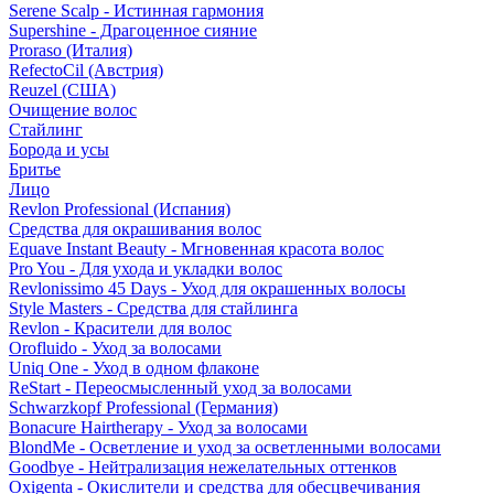
Serene Scalp - Истинная гармония
Supershine - Драгоценное сияние
Proraso (Италия)
RefectoCil (Австрия)
Reuzel (США)
Очищение волос
Стайлинг
Борода и усы
Бритье
Лицо
Revlon Professional (Испания)
Средства для окрашивания волос
Equave Instant Beauty - Мгновенная красота волос
Pro You - Для ухода и укладки волос
Revlonissimo 45 Days - Уход для окрашенных волосы
Style Masters - Средства для стайлинга
Revlon - Красители для волос
Orofluido - Уход за волосами
Uniq One - Уход в одном флаконе
ReStart - Переосмысленный уход за волосами
Schwarzkopf Professional (Германия)
Bonacure Hairtherapy - Уход за волосами
BlondMe - Осветление и уход за осветленными волосами
Goodbye - Нейтрализация нежелательных оттенков
Oxigenta - Окислители и средства для обесцвечивания