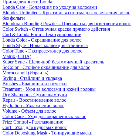
Принадлежности Londa
Londa Care - Коллекция по уходу за волосами
Blondes Unlimited - Креативная система для осветления волос
без фольги
Blondoran Blonding Powder - Препараты для осветления волос
Color Switch - Оттеночная краска прямого действия
Curl & Londa Form - Текстурирование
Londa Color - Окрашивание для волос
Londa Style - Новая коллекция стайлинга
Color Tune - Экспресс-тонер для волос
Matrix (США)
Super Sync - Щелочной безаммиачный краситель
SoColor - Стойкое окрашивание для волос
Moroccanoil (Израиль)
Styling - Стайлинг и укладка
Brushes - Брашинги и расчески
Treatment - Уход за волосами и кожей головы
Dry Shampoo - Сухие шампуни
Repair - Восстановление волос
Hydration - Увлажнение волос
Volume - Объем для волос
Color Care - Уход для окрашенных волос
Frizz Control - Разглаживание
Curl - Уход для кудрявых волос
Color Depositing Mask - Тонирующие маски