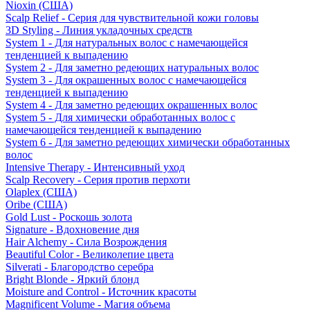
Nioxin (США)
Scalp Relief - Серия для чувствительной кожи головы
3D Styling - Линия укладочных средств
System 1 - Для натуральных волос с намечающейся
тенденцией к выпадению
System 2 - Для заметно редеющих натуральных волос
System 3 - Для окрашенных волос с намечающейся
тенденцией к выпадению
System 4 - Для заметно редеющих окрашенных волос
System 5 - Для химически обработанных волос с
намечающейся тенденцией к выпадению
System 6 - Для заметно редеющих химически обработанных
волос
Intensive Therapy - Интенсивный уход
Scalp Recovery - Серия против перхоти
Olaplex (США)
Oribe (США)
Gold Lust - Роскошь золота
Signature - Вдохновение дня
Hair Alchemy - Сила Возрождения
Beautiful Color - Великолепие цвета
Silverati - Благородство серебра
Bright Blonde - Яркий блонд
Moisture and Control - Источник красоты
Magnificent Volume - Магия объема