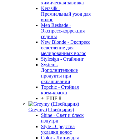
химическая завивка
Kerasilk -
Премиальный уход для
волос
Men Reshade -
Экспресс-коррекция
седины
New Blonde - Экспресс
осветление для
мелированных волос
Stylesign - Стайлинг
System -
Дополнительные
продукты при
окрашивании
Topchic - Стойкая
крем-краска
+ ЕЩЕ 8
Greymy (Швейцария)
Shine - Свет и блеск
изнутри
Style - Средства
укладки волос
Color - Линия для