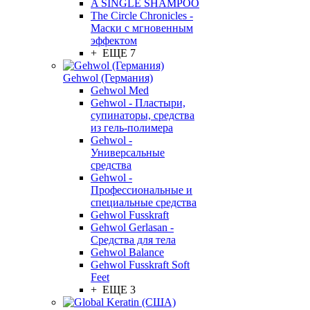
A SINGLE SHAMPOO
The Circle Chronicles -
Маски с мгновенным
эффектом
+ ЕЩЕ 7
Gehwol (Германия)
Gehwol Med
Gehwol - Пластыри,
супинаторы, средства
из гель-полимера
Gehwol -
Универсальные
средства
Gehwol -
Профессиональные и
специальные средства
Gehwol Fusskraft
Gehwol Gerlasan -
Средства для тела
Gehwol Balance
Gehwol Fusskraft Soft
Feet
+ ЕЩЕ 3