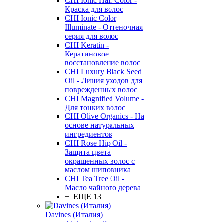
CHI Ionic Hair Color -
Краска для волос
CHI Ionic Color
Illuminate - Оттеночная
серия для волос
CHI Keratin -
Кератиновое
восстановление волос
CHI Luxury Black Seed
Oil - Линия уходов для
поврежденных волос
CHI Magnified Volume -
Для тонких волос
CHI Olive Organics - На
основе натуральных
ингредиентов
CHI Rose Hip Oil -
Защита цвета
окрашенных волос с
маслом шиповника
CHI Tea Tree Oil -
Масло чайного дерева
+ ЕЩЕ 13
Davines (Италия)