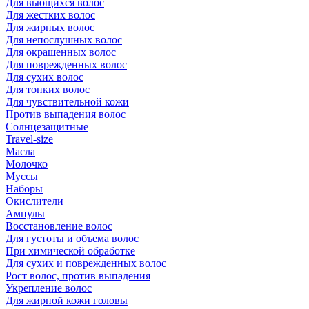
Для вьющихся волос
Для жестких волос
Для жирных волос
Для непослушных волос
Для окрашенных волос
Для поврежденных волос
Для сухих волос
Для тонких волос
Для чувствительной кожи
Против выпадения волос
Солнцезащитные
Travel-size
Масла
Молочко
Муссы
Наборы
Окислители
Ампулы
Восстановление волос
Для густоты и объема волос
При химической обработке
Для сухих и поврежденных волос
Рост волос, против выпадения
Укрепление волос
Для жирной кожи головы