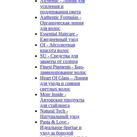
Alchemic - Линия для
усиления и
поддержания цвета
Authentic Formulas -
Органическая линия
для волос
Essential Haircare -
Eжедневный уход
OI - Абсолютная
красота волос
SU - Средства для
защиты от солнца
Finest Pigments - Био-
ламинирование волос
Heart Of Glass – Линия
для ухода и сияния
светлых волос
More Inside -
Авторские продукты
для стайлинга
Natural Tech -
Натуральный уход
Pasta & Love -
Идеальное бритье и
уход за бородой