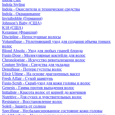
Indola Styling
Indola - Окислители и технические средства
Indola - Окрашивание
Invisibobble (Германия)
Johnson’s Baby (США)
K18 (США)
Kerastase (Франция)
Discipline - Непослушные волосы
Volumifique - Уплотняющий уход для создания объема тонких
волос
Blond Absolu - Уход для любых граней блонда
Fusio-Dose - Молекулярные коктейли для волос
Chronologiste - Искусство ревитализации волос
Couture Styling - Средства для укладки
Densifique - Потеря густоты волос
Elixir Ultime - На основе драгоценных масел
Fresh Affair - Сухой шампунь
Fusio-Scrub - Скраб-уход для кожи головы и волос
Genesis - Гамма против выпадения волос
Initialiste - Красота волос от корней до кончиков
Nutritive - Для сухих и чувствительных волос
Resistance - Восстановление волос
Soleil - Защита от солнца
Specifique - Несбалансированное состояние кожи головы