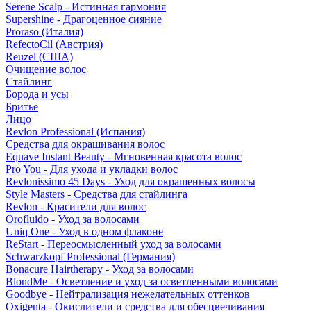
Serene Scalp - Истинная гармония
Supershine - Драгоценное сияние
Proraso (Италия)
RefectoCil (Австрия)
Reuzel (США)
Очищение волос
Стайлинг
Борода и усы
Бритье
Лицо
Revlon Professional (Испания)
Средства для окрашивания волос
Equave Instant Beauty - Мгновенная красота волос
Pro You - Для ухода и укладки волос
Revlonissimo 45 Days - Уход для окрашенных волосы
Style Masters - Средства для стайлинга
Revlon - Красители для волос
Orofluido - Уход за волосами
Uniq One - Уход в одном флаконе
ReStart - Переосмысленный уход за волосами
Schwarzkopf Professional (Германия)
Bonacure Hairtherapy - Уход за волосами
BlondMe - Осветление и уход за осветленными волосами
Goodbye - Нейтрализация нежелательных оттенков
Oxigenta - Окислители и средства для обесцвечивания