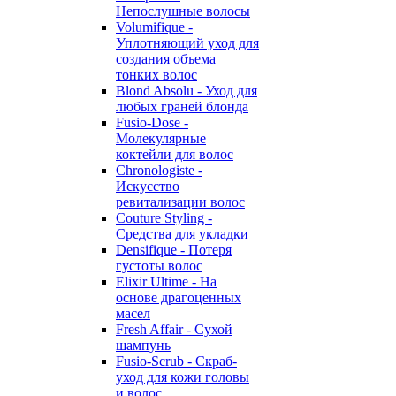
Непослушные волосы
Volumifique -
Уплотняющий уход для
создания объема
тонких волос
Blond Absolu - Уход для
любых граней блонда
Fusio-Dose -
Молекулярные
коктейли для волос
Chronologiste -
Искусство
ревитализации волос
Couture Styling -
Средства для укладки
Densifique - Потеря
густоты волос
Elixir Ultime - На
основе драгоценных
масел
Fresh Affair - Сухой
шампунь
Fusio-Scrub - Скраб-
уход для кожи головы
и волос