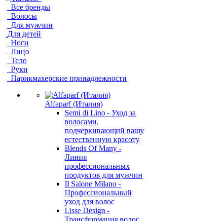
Все бренды
Волосы
Для мужчин
Для детей
Ноги
Лицо
Тело
Руки
Парикмахерские принадлежности
Alfaparf (Италия)
Semi di Lino - Уход за
волосами,
подчеркивающий вашу
естественную красоту
Blends Of Many -
Линия
профессиональных
продуктов для мужчин
Il Salone Milano -
Профессиональный
уход для волос
Lisse Design -
Трансформация волос