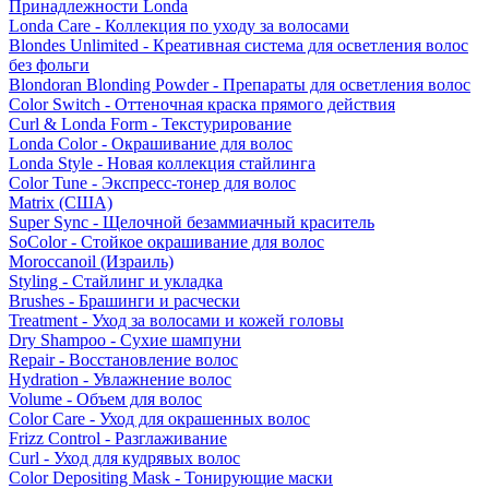
Принадлежности Londa
Londa Care - Коллекция по уходу за волосами
Blondes Unlimited - Креативная система для осветления волос
без фольги
Blondoran Blonding Powder - Препараты для осветления волос
Color Switch - Оттеночная краска прямого действия
Curl & Londa Form - Текстурирование
Londa Color - Окрашивание для волос
Londa Style - Новая коллекция стайлинга
Color Tune - Экспресс-тонер для волос
Matrix (США)
Super Sync - Щелочной безаммиачный краситель
SoColor - Стойкое окрашивание для волос
Moroccanoil (Израиль)
Styling - Стайлинг и укладка
Brushes - Брашинги и расчески
Treatment - Уход за волосами и кожей головы
Dry Shampoo - Сухие шампуни
Repair - Восстановление волос
Hydration - Увлажнение волос
Volume - Объем для волос
Color Care - Уход для окрашенных волос
Frizz Control - Разглаживание
Curl - Уход для кудрявых волос
Color Depositing Mask - Тонирующие маски