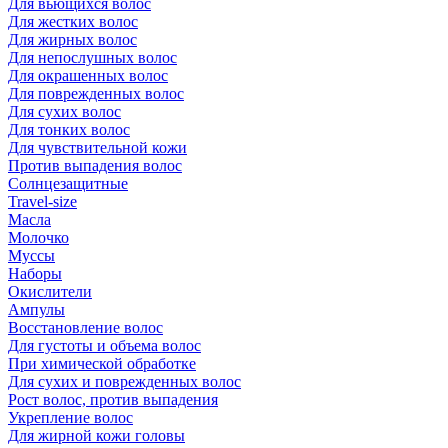
Для вьющихся волос
Для жестких волос
Для жирных волос
Для непослушных волос
Для окрашенных волос
Для поврежденных волос
Для сухих волос
Для тонких волос
Для чувствительной кожи
Против выпадения волос
Солнцезащитные
Travel-size
Масла
Молочко
Муссы
Наборы
Окислители
Ампулы
Восстановление волос
Для густоты и объема волос
При химической обработке
Для сухих и поврежденных волос
Рост волос, против выпадения
Укрепление волос
Для жирной кожи головы