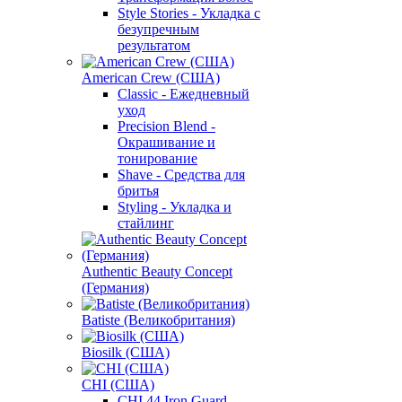
Style Stories - Укладка с
безупречным
результатом
American Crew (США)
Classic - Ежедневный
уход
Precision Blend -
Окрашивание и
тонирование
Shave - Средства для
бритья
Styling - Укладка и
стайлинг
Authentic Beauty Concept
(Германия)
Batiste (Великобритания)
Biosilk (США)
CHI (США)
CHI 44 Iron Guard -