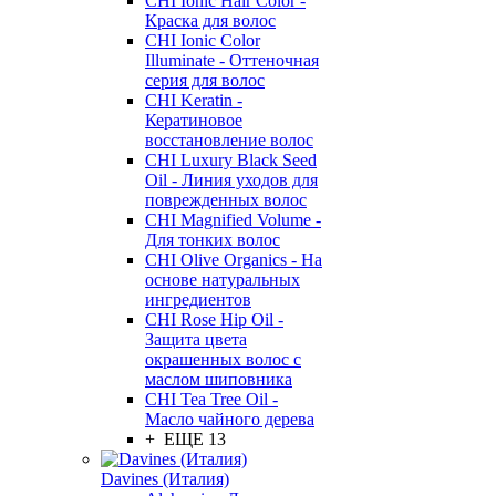
CHI Ionic Hair Color -
Краска для волос
CHI Ionic Color
Illuminate - Оттеночная
серия для волос
CHI Keratin -
Кератиновое
восстановление волос
CHI Luxury Black Seed
Oil - Линия уходов для
поврежденных волос
CHI Magnified Volume -
Для тонких волос
CHI Olive Organics - На
основе натуральных
ингредиентов
CHI Rose Hip Oil -
Защита цвета
окрашенных волос с
маслом шиповника
CHI Tea Tree Oil -
Масло чайного дерева
+ ЕЩЕ 13
Davines (Италия)