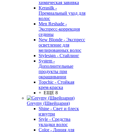
химическая завивка
Kerasilk -
Премиальный уход для
волос
Men Reshade -
Экспресс-коррекция
седины
New Blonde - Экспресс
осветление для
мелированных волос
Stylesign - Стайлинг
System -
Дополнительные
продукты при
окрашивании
Topchic - Стойкая
крем-краска
+ ЕЩЕ 8
Greymy (Швейцария)
Shine - Свет и блеск
изнутри
Style - Средства
укладки волос
Color - Линия для