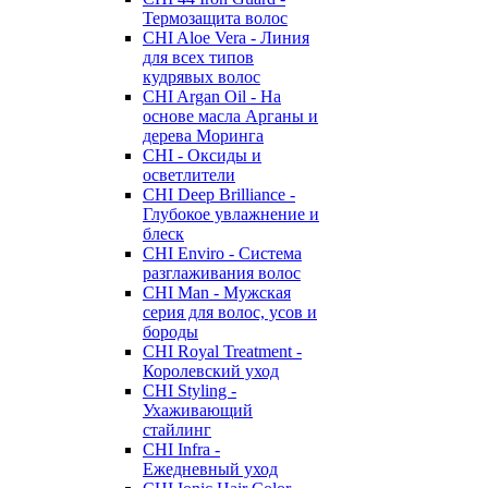
Термозащита волос
CHI Aloe Vera - Линия
для всех типов
кудрявых волос
CHI Argan Oil - На
основе масла Арганы и
дерева Моринга
CHI - Оксиды и
осветлители
CHI Deep Brilliance -
Глубокое увлажнение и
блеск
CHI Enviro - Система
разглаживания волос
CHI Man - Мужская
серия для волос, усов и
бороды
CHI Royal Treatment -
Королевский уход
CHI Styling -
Ухаживающий
стайлинг
CHI Infra -
Ежедневный уход