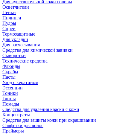
Для чувствительной кожи головы
Осветлители
Пенки
Пилинги
Пудры
Спреи
Термозащитные
Для укладки
Для расчесывания
Средства для химической завивки
Сыворотки
Технические средства
Флюиды
Скрабы
Пасты
Уход с кератином
Эссенции
Тоники
Глины
Помады
Средства для удаления краски с кожи
Концентраты
Средства для защиты кожи при окрашивании
Салфетки для волос
Праймеры