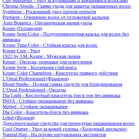
Curl Manifesto - Уход за кудрявыми и вьющимися волосами
Chroma Absolu - Гамма ухода для защиты окрашенных волос
Symbiose - Роскошный уход против перхоти
Premiere - Очищение волос от отложений кальция
Aura Botanica - Органическая линия ухода
Keune (Голландия)
Keune Semi Color - Полуперманентная краска для волос без
аммиака
Keune Tinta Color - Стойкая краска для волос
Keune Care - Уход
1922 by J.M. Keune - Мужская линия
Keune - Оксиды, порошки для осветления
Keune Style - Коллекция стайлинга
Keune Color Chameleon - Красители прямого действия
L'Oreal Professionnel (Франция)
Blond Studio - Полная гамма средств для блондирования
L'Oreal Professionnel - Оксиды
Dia Light - Кислотный краситель тон в тон без аммиака
INOA - Стойкое окрашивание без аммиака
Majirel - Стойкое окрашивание
Dia Color - Краситель-блеск без аммиака
Lebel (Япония)
Дополнительные средства для процедуры окрашивания волос
Cool Orange - Уход за кожей головы «Холодный апельсин»
Natural Hair - На основе натуральных экстрактов