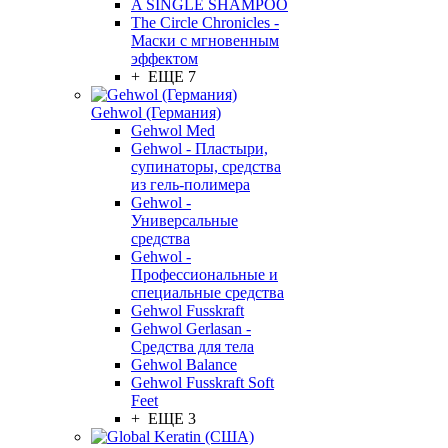
A SINGLE SHAMPOO
The Circle Chronicles -
Маски с мгновенным
эффектом
+ ЕЩЕ 7
Gehwol (Германия)
Gehwol Med
Gehwol - Пластыри,
супинаторы, средства
из гель-полимера
Gehwol -
Универсальные
средства
Gehwol -
Профессиональные и
специальные средства
Gehwol Fusskraft
Gehwol Gerlasan -
Средства для тела
Gehwol Balance
Gehwol Fusskraft Soft
Feet
+ ЕЩЕ 3