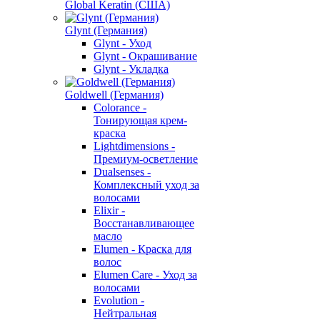
Global Keratin (США)
Glynt (Германия)
Glynt - Уход
Glynt - Окрашивание
Glynt - Укладка
Goldwell (Германия)
Colorance -
Тонирующая крем-
краска
Lightdimensions -
Премиум-осветление
Dualsenses -
Комплексный уход за
волосами
Elixir -
Восстанавливающее
масло
Elumen - Краска для
волос
Elumen Care - Уход за
волосами
Evolution -
Нейтральная