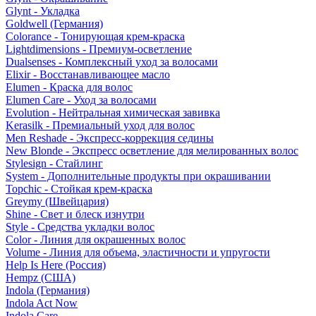
Glynt - Укладка
Goldwell (Германия)
Colorance - Тонирующая крем-краска
Lightdimensions - Премиум-осветление
Dualsenses - Комплексный уход за волосами
Elixir - Восстанавливающее масло
Elumen - Краска для волос
Elumen Care - Уход за волосами
Evolution - Нейтральная химическая завивка
Kerasilk - Премиальный уход для волос
Men Reshade - Экспресс-коррекция седины
New Blonde - Экспресс осветление для мелированных волос
Stylesign - Стайлинг
System - Дополнительные продукты при окрашивании
Topchic - Стойкая крем-краска
Greymy (Швейцария)
Shine - Свет и блеск изнутри
Style - Средства укладки волос
Color - Линия для окрашенных волос
Volume - Линия для объема, эластичности и упругости
Help Is Here (Россия)
Hempz (США)
Indola (Германия)
Indola Act Now
Indola Care