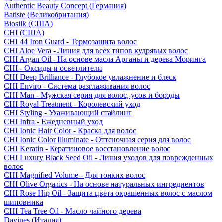
Authentic Beauty Concept (Германия)
Batiste (Великобритания)
Biosilk (США)
CHI (США)
CHI 44 Iron Guard - Термозащита волос
CHI Aloe Vera - Линия для всех типов кудрявых волос
CHI Argan Oil - На основе масла Арганы и дерева Моринга
CHI - Оксиды и осветлители
CHI Deep Brilliance - Глубокое увлажнение и блеск
CHI Enviro - Система разглаживания волос
CHI Man - Мужская серия для волос, усов и бороды
CHI Royal Treatment - Королевский уход
CHI Styling - Ухаживающий стайлинг
CHI Infra - Ежедневный уход
CHI Ionic Hair Color - Краска для волос
CHI Ionic Color Illuminate - Оттеночная серия для волос
CHI Keratin - Кератиновое восстановление волос
CHI Luxury Black Seed Oil - Линия уходов для поврежденных
волос
CHI Magnified Volume - Для тонких волос
CHI Olive Organics - На основе натуральных ингредиентов
CHI Rose Hip Oil - Защита цвета окрашенных волос с маслом
шиповника
CHI Tea Tree Oil - Масло чайного дерева
Davines (Италия)