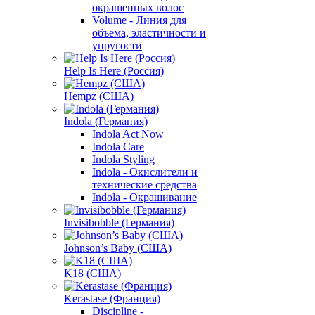
окрашенных волос
Volume - Линия для
объема, эластичности и
упругости
Help Is Here (Россия)
Hempz (США)
Indola (Германия)
Indola Act Now
Indola Care
Indola Styling
Indola - Окислители и
технические средства
Indola - Окрашивание
Invisibobble (Германия)
Johnson’s Baby (США)
K18 (США)
Kerastase (Франция)
Discipline -