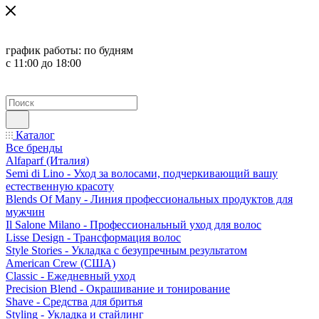
график работы:
по будням
с 11:00 до 18:00
Каталог
Все бренды
Alfaparf (Италия)
Semi di Lino - Уход за волосами, подчеркивающий вашу
естественную красоту
Blends Of Many - Линия профессиональных продуктов для
мужчин
Il Salone Milano - Профессиональный уход для волос
Lisse Design - Трансформация волос
Style Stories - Укладка с безупречным результатом
American Crew (США)
Classic - Ежедневный уход
Precision Blend - Окрашивание и тонирование
Shave - Средства для бритья
Styling - Укладка и стайлинг