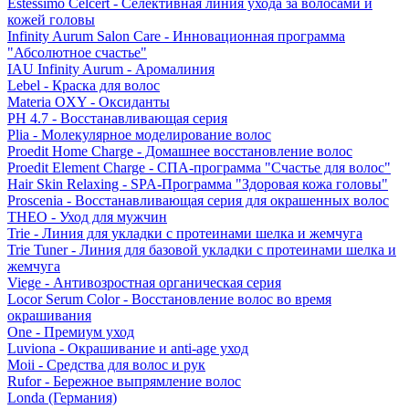
Estessimo Celcert - Селективная линия ухода за волосами и
кожей головы
Infinity Aurum Salon Care - Инновационная программа
"Абсолютное счастье"
IAU Infinity Aurum - Аромалиния
Lebel - Краска для волос
Materia OXY - Оксиданты
PH 4.7 - Восстанавливающая серия
Plia - Молекулярное моделирование волос
Proedit Home Charge - Домашнее восстановление волос
Proedit Element Charge - СПА-программа "Счастье для волос"
Hair Skin Relaxing - SPA-Программа "Здоровая кожа головы"
Proscenia - Восстанавливающая серия для окрашенных волос
THEO - Уход для мужчин
Trie - Линия для укладки с протеинами шелка и жемчуга
Trie Tuner - Линия для базовой укладки с протеинами шелка и
жемчуга
Viege - Антивозростная органическая серия
Locor Serum Color - Восстановление волос во время
окрашивания
One - Премиум уход
Luviona - Окрашивание и anti-age уход
Moii - Средства для волос и рук
Rufor - Бережное выпрямление волос
Londa (Германия)