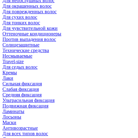
Для непослушных волос
Для окрашенных волос
Для поврежденных волос
Для сухих волос
Для тонких волос
Для чувствительной кожи
Оттеночные кондиционеры
Против выпадения волос
Солнцезащитные
Технические средства
Несмываемые
Travel-size
Для седых волос
Кремы
Лаки
Сильная фиксация
Слабая фиксация
Средняя фиксация
Ультрасильная фиксация
Подвижная фиксация
Ламинаты
Лосьоны
Маски
Антивозрастные
Для всех типов волос