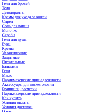
Гели для бровей
Тело
Дезодоранты
Кремы для ухода за кожей
Спреи
Соль для ванны
Молочко
Скрабы
Гели для душа
Руки
Кремы
Увлажняющие
Защитные
Питательные
Бальзамы
Гели
Мыло
Парикмахерские принадлежности
Аксессуары для косметологии
Брашинги, расчески
Парикмахерские принадлежности
Как купить
Условия оплаты
Условия доставки
О нас