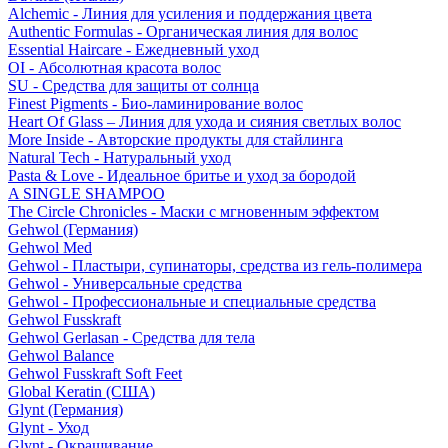
Alchemic - Линия для усиления и поддержания цвета
Authentic Formulas - Органическая линия для волос
Essential Haircare - Eжедневный уход
OI - Абсолютная красота волос
SU - Средства для защиты от солнца
Finest Pigments - Био-ламинирование волос
Heart Of Glass – Линия для ухода и сияния светлых волос
More Inside - Авторские продукты для стайлинга
Natural Tech - Натуральный уход
Pasta & Love - Идеальное бритье и уход за бородой
A SINGLE SHAMPOO
The Circle Chronicles - Маски с мгновенным эффектом
Gehwol (Германия)
Gehwol Med
Gehwol - Пластыри, супинаторы, средства из гель-полимера
Gehwol - Универсальные средства
Gehwol - Профессиональные и специальные средства
Gehwol Fusskraft
Gehwol Gerlasan - Средства для тела
Gehwol Balance
Gehwol Fusskraft Soft Feet
Global Keratin (США)
Glynt (Германия)
Glynt - Уход
Glynt - Окрашивание