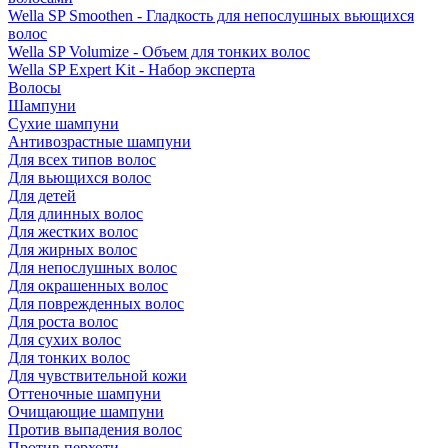
Wella SP Smoothen - Гладкость для непослушных вьющихся
волос
Wella SP Volumize - Объем для тонких волос
Wella SP Expert Kit - Набор эксперта
Волосы
Шампуни
Сухие шампуни
Антивозрастные шампуни
Для всех типов волос
Для вьющихся волос
Для детей
Для длинных волос
Для жестких волос
Для жирных волос
Для непослушных волос
Для окрашенных волос
Для поврежденных волос
Для роста волос
Для сухих волос
Для тонких волос
Для чувствительной кожи
Оттеночные шампуни
Очищающие шампуни
Против выпадения волос
Против перхоти