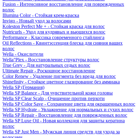
Fusion - Интенсивное восстановление для поврежденных
волос
Illumina Color - Стойкая крем-краска
Invigo - Новый уход за волосами
Koleston Perfect Me + - Стойкая краска для волос
Nutricurls - Уход для кудрявых и вьющихся волос
Performance - Классика современного стайлинга
Oil Reflections - Квинтэссенция блеска для сияния ваших
волос
Wella - Окислители
Wella°Plex - Восстановление структуры волос
True Grey - Для натуральных седых волос
Ultimate Repair - Роскошное восстановление
Color Renew - Удаление пигмента без вреда для волос
Shinefinity - Стойкое цветное глазирование без аммиака
Wella SP (Германия)
Wella SP Balance - Для чувствительной кожи головы
Wella SP Clear Scalp - Очищение против перхоти
Wella SP Color Save - Сохранение цвета для окрашенных волос
Wella SP Hydrate - Увлажнение для нормальных и сухих волос
Wella SP Repair - Восстановление для поврежденных волос
Wella SP Luxe Oil - Новая коллекция для защиты кератина
волос
Wella SP Just Men - Мужская линия средств для ухода за
волосами