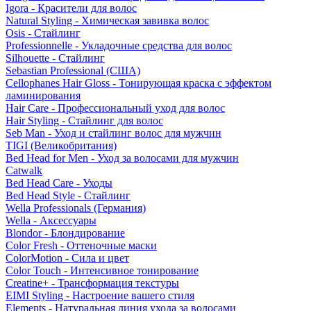
Igora - Красители для волос
Natural Styling - Химическая завивка волос
Osis - Стайлинг
Professionnelle - Укладочные средства для волос
Silhouette - Стайлинг
Sebastian Professional (США)
Cellophanes Hair Gloss - Тонирующая краска с эффектом
ламинирования
Hair Care - Профессиональный уход для волос
Hair Styling - Стайлинг для волос
Seb Man - Уход и стайлинг волос для мужчин
TIGI (Великобритания)
Bed Head for Men - Уход за волосами для мужчин
Catwalk
Bed Head Care - Уходы
Bed Head Style - Стайлинг
Wella Professionals (Германия)
Wella - Аксессуары
Blondor - Блондирование
Color Fresh - Оттеночные маски
ColorMotion - Сила и цвет
Color Touch - Интенсивное тонирование
Creatine+ - Трансформация текстуры
EIMI Styling - Настроение вашего стиля
Elements - Натуральная линия ухода за волосами