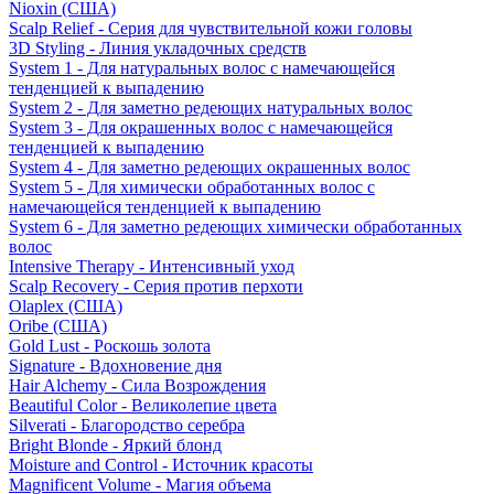
Nioxin (США)
Scalp Relief - Серия для чувствительной кожи головы
3D Styling - Линия укладочных средств
System 1 - Для натуральных волос с намечающейся
тенденцией к выпадению
System 2 - Для заметно редеющих натуральных волос
System 3 - Для окрашенных волос с намечающейся
тенденцией к выпадению
System 4 - Для заметно редеющих окрашенных волос
System 5 - Для химически обработанных волос с
намечающейся тенденцией к выпадению
System 6 - Для заметно редеющих химически обработанных
волос
Intensive Therapy - Интенсивный уход
Scalp Recovery - Серия против перхоти
Olaplex (США)
Oribe (США)
Gold Lust - Роскошь золота
Signature - Вдохновение дня
Hair Alchemy - Сила Возрождения
Beautiful Color - Великолепие цвета
Silverati - Благородство серебра
Bright Blonde - Яркий блонд
Moisture and Control - Источник красоты
Magnificent Volume - Магия объема