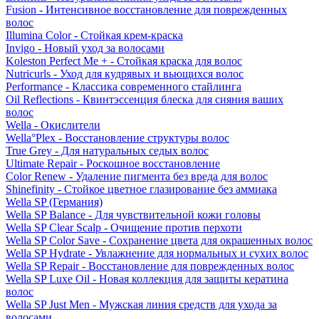
Fusion - Интенсивное восстановление для поврежденных
волос
Illumina Color - Стойкая крем-краска
Invigo - Новый уход за волосами
Koleston Perfect Me + - Стойкая краска для волос
Nutricurls - Уход для кудрявых и вьющихся волос
Performance - Классика современного стайлинга
Oil Reflections - Квинтэссенция блеска для сияния ваших
волос
Wella - Окислители
Wella°Plex - Восстановление структуры волос
True Grey - Для натуральных седых волос
Ultimate Repair - Роскошное восстановление
Color Renew - Удаление пигмента без вреда для волос
Shinefinity - Стойкое цветное глазирование без аммиака
Wella SP (Германия)
Wella SP Balance - Для чувствительной кожи головы
Wella SP Clear Scalp - Очищение против перхоти
Wella SP Color Save - Сохранение цвета для окрашенных волос
Wella SP Hydrate - Увлажнение для нормальных и сухих волос
Wella SP Repair - Восстановление для поврежденных волос
Wella SP Luxe Oil - Новая коллекция для защиты кератина
волос
Wella SP Just Men - Мужская линия средств для ухода за
волосами