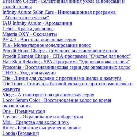
Estessimo Celcert - Селективная линия ухода за волосами и
кожей головы
Infinity Aurum Salon Care - Инновационная программа
"Абсолютное счастье"
IAU Infinity Aurum - Аромалиния
Lebel - Краска для волос
Materia OXY - Оксиданты
PH 4.7 - Восстанавливающая серия
Plia - Молекулярное моделирование волос
Proedit Home Charge - Домашнее восстановление волос
Proedit Element Charge - СПА-программа "Счастье для волос"
Hair Skin Relaxing - SPA-Программа "Здоровая кожа головы"
Proscenia - Восстанавливающая серия для окрашенных волос
THEO - Уход для мужчин
Trie - Линия для укладки с протеинами шелка и жемчуга
Trie Tuner - Линия для базовой укладки с протеинами шелка и
жемчуга
Viege - Антивозростная органическая серия
Locor Serum Color - Восстановление волос во время
окрашивания
One - Премиум уход
Luviona - Окрашивание и anti-age уход
Moii - Средства для волос и рук
Rufor - Бережное выпрямление волос
Londa (Германия)