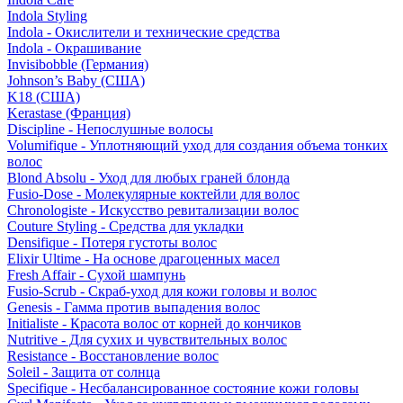
Indola Styling
Indola - Окислители и технические средства
Indola - Окрашивание
Invisibobble (Германия)
Johnson’s Baby (США)
K18 (США)
Kerastase (Франция)
Discipline - Непослушные волосы
Volumifique - Уплотняющий уход для создания объема тонких
волос
Blond Absolu - Уход для любых граней блонда
Fusio-Dose - Молекулярные коктейли для волос
Chronologiste - Искусство ревитализации волос
Couture Styling - Средства для укладки
Densifique - Потеря густоты волос
Elixir Ultime - На основе драгоценных масел
Fresh Affair - Сухой шампунь
Fusio-Scrub - Скраб-уход для кожи головы и волос
Genesis - Гамма против выпадения волос
Initialiste - Красота волос от корней до кончиков
Nutritive - Для сухих и чувствительных волос
Resistance - Восстановление волос
Soleil - Защита от солнца
Specifique - Несбалансированное состояние кожи головы