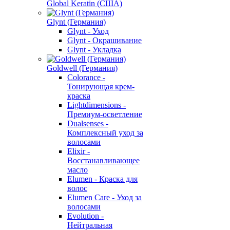
Global Keratin (США)
Glynt (Германия)
Glynt - Уход
Glynt - Окрашивание
Glynt - Укладка
Goldwell (Германия)
Colorance -
Тонирующая крем-
краска
Lightdimensions -
Премиум-осветление
Dualsenses -
Комплексный уход за
волосами
Elixir -
Восстанавливающее
масло
Elumen - Краска для
волос
Elumen Care - Уход за
волосами
Evolution -
Нейтральная