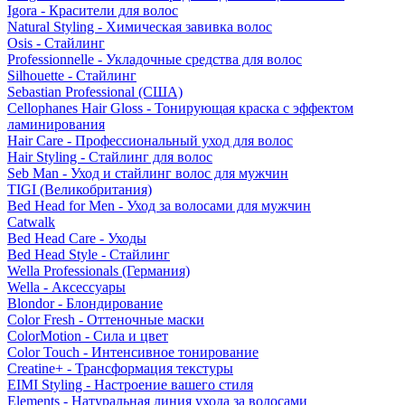
Igora - Красители для волос
Natural Styling - Химическая завивка волос
Osis - Стайлинг
Professionnelle - Укладочные средства для волос
Silhouette - Стайлинг
Sebastian Professional (США)
Cellophanes Hair Gloss - Тонирующая краска с эффектом
ламинирования
Hair Care - Профессиональный уход для волос
Hair Styling - Стайлинг для волос
Seb Man - Уход и стайлинг волос для мужчин
TIGI (Великобритания)
Bed Head for Men - Уход за волосами для мужчин
Catwalk
Bed Head Care - Уходы
Bed Head Style - Стайлинг
Wella Professionals (Германия)
Wella - Аксессуары
Blondor - Блондирование
Color Fresh - Оттеночные маски
ColorMotion - Сила и цвет
Color Touch - Интенсивное тонирование
Creatine+ - Трансформация текстуры
EIMI Styling - Настроение вашего стиля
Elements - Натуральная линия ухода за волосами