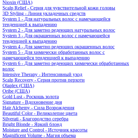
Nioxin (США)
Scalp Relief - Серия для чувствительной кожи головы
3D Styling - Линия укладочных средств
System 1 - Для натуральных волос с намечающейся
тенденцией к выпадению
System 2 - Для заметно редеющих натуральных волос
System 3 - Для окрашенных волос с намечающейся
тенденцией к выпадению
System 4 - Для заметно редеющих окрашенных волос
System 5 - Для химически обработанных волос с
намечающейся тенденцией к выпадению
System 6 - Для заметно редеющих химически обработанных
волос
Intensive Therapy - Интенсивный уход
Scalp Recovery - Серия против перхоти
Olaplex (США)
Oribe (США)
Gold Lust - Роскошь золота
Signature - Вдохновение дня
Hair Alchemy - Сила Возрождения
Beautiful Color - Великолепие цвета
Silverati - Благородство серебра
Bright Blonde - Яркий блонд
Moisture and Control - Источник красоты
Magnificent Volume - Магия объема