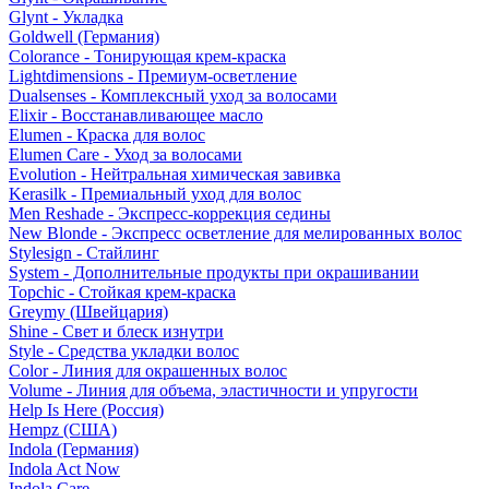
Glynt - Укладка
Goldwell (Германия)
Colorance - Тонирующая крем-краска
Lightdimensions - Премиум-осветление
Dualsenses - Комплексный уход за волосами
Elixir - Восстанавливающее масло
Elumen - Краска для волос
Elumen Care - Уход за волосами
Evolution - Нейтральная химическая завивка
Kerasilk - Премиальный уход для волос
Men Reshade - Экспресс-коррекция седины
New Blonde - Экспресс осветление для мелированных волос
Stylesign - Стайлинг
System - Дополнительные продукты при окрашивании
Topchic - Стойкая крем-краска
Greymy (Швейцария)
Shine - Свет и блеск изнутри
Style - Средства укладки волос
Color - Линия для окрашенных волос
Volume - Линия для объема, эластичности и упругости
Help Is Here (Россия)
Hempz (США)
Indola (Германия)
Indola Act Now
Indola Care