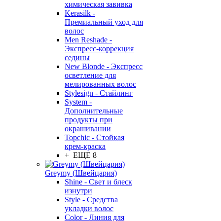
химическая завивка
Kerasilk -
Премиальный уход для
волос
Men Reshade -
Экспресс-коррекция
седины
New Blonde - Экспресс
осветление для
мелированных волос
Stylesign - Стайлинг
System -
Дополнительные
продукты при
окрашивании
Topchic - Стойкая
крем-краска
+ ЕЩЕ 8
Greymy (Швейцария)
Shine - Свет и блеск
изнутри
Style - Средства
укладки волос
Color - Линия для