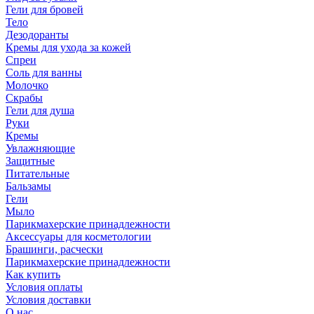
Гели для бровей
Тело
Дезодоранты
Кремы для ухода за кожей
Спреи
Соль для ванны
Молочко
Скрабы
Гели для душа
Руки
Кремы
Увлажняющие
Защитные
Питательные
Бальзамы
Гели
Мыло
Парикмахерские принадлежности
Аксессуары для косметологии
Брашинги, расчески
Парикмахерские принадлежности
Как купить
Условия оплаты
Условия доставки
О нас