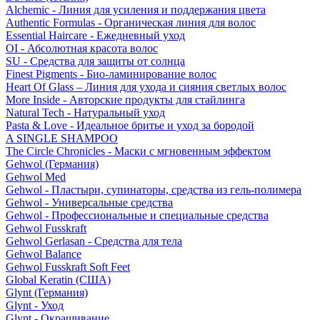
Alchemic - Линия для усиления и поддержания цвета
Authentic Formulas - Органическая линия для волос
Essential Haircare - Eжедневный уход
OI - Абсолютная красота волос
SU - Средства для защиты от солнца
Finest Pigments - Био-ламинирование волос
Heart Of Glass – Линия для ухода и сияния светлых волос
More Inside - Авторские продукты для стайлинга
Natural Tech - Натуральный уход
Pasta & Love - Идеальное бритье и уход за бородой
A SINGLE SHAMPOO
The Circle Chronicles - Маски с мгновенным эффектом
Gehwol (Германия)
Gehwol Med
Gehwol - Пластыри, супинаторы, средства из гель-полимера
Gehwol - Универсальные средства
Gehwol - Профессиональные и специальные средства
Gehwol Fusskraft
Gehwol Gerlasan - Средства для тела
Gehwol Balance
Gehwol Fusskraft Soft Feet
Global Keratin (США)
Glynt (Германия)
Glynt - Уход
Glynt - Окрашивание