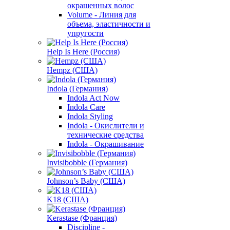
окрашенных волос
Volume - Линия для
объема, эластичности и
упругости
Help Is Here (Россия)
Hempz (США)
Indola (Германия)
Indola Act Now
Indola Care
Indola Styling
Indola - Окислители и
технические средства
Indola - Окрашивание
Invisibobble (Германия)
Johnson’s Baby (США)
K18 (США)
Kerastase (Франция)
Discipline -