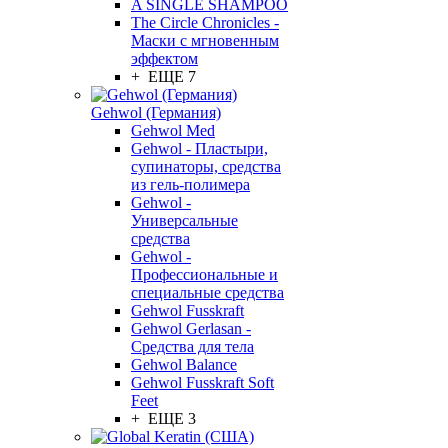
A SINGLE SHAMPOO
The Circle Chronicles -
Маски с мгновенным
эффектом
+ ЕЩЕ 7
Gehwol (Германия)
Gehwol Med
Gehwol - Пластыри,
супинаторы, средства
из гель-полимера
Gehwol -
Универсальные
средства
Gehwol -
Профессиональные и
специальные средства
Gehwol Fusskraft
Gehwol Gerlasan -
Средства для тела
Gehwol Balance
Gehwol Fusskraft Soft
Feet
+ ЕЩЕ 3