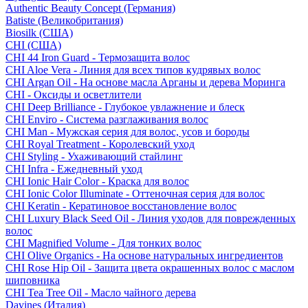
Authentic Beauty Concept (Германия)
Batiste (Великобритания)
Biosilk (США)
CHI (США)
CHI 44 Iron Guard - Термозащита волос
CHI Aloe Vera - Линия для всех типов кудрявых волос
CHI Argan Oil - На основе масла Арганы и дерева Моринга
CHI - Оксиды и осветлители
CHI Deep Brilliance - Глубокое увлажнение и блеск
CHI Enviro - Система разглаживания волос
CHI Man - Мужская серия для волос, усов и бороды
CHI Royal Treatment - Королевский уход
CHI Styling - Ухаживающий стайлинг
CHI Infra - Ежедневный уход
CHI Ionic Hair Color - Краска для волос
CHI Ionic Color Illuminate - Оттеночная серия для волос
CHI Keratin - Кератиновое восстановление волос
CHI Luxury Black Seed Oil - Линия уходов для поврежденных
волос
CHI Magnified Volume - Для тонких волос
CHI Olive Organics - На основе натуральных ингредиентов
CHI Rose Hip Oil - Защита цвета окрашенных волос с маслом
шиповника
CHI Tea Tree Oil - Масло чайного дерева
Davines (Италия)