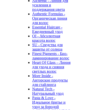
Alchemic - Линия для
усиления и
поддержания цвета
Authentic Formulas -
Органическая линия
для волос
Essential Haircare -
Eжедневный уход
OI - Абсолютная
красота волос
SU - Средства для
защиты от солнца
Finest Pigments - Био-
ламинирование волос
Heart Of Glass – Линия
для ухода и сияния
светлых волос
More Inside -
Авторские продукты
для стайлинга
Natural Tech -
Натуральный уход
Pasta & Love -
Идеальное бритье и
уход за бородой