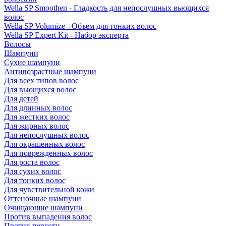
Wella SP Smoothen - Гладкость для непослушных вьющихся
волос
Wella SP Volumize - Объем для тонких волос
Wella SP Expert Kit - Набор эксперта
Волосы
Шампуни
Сухие шампуни
Антивозрастные шампуни
Для всех типов волос
Для вьющихся волос
Для детей
Для длинных волос
Для жестких волос
Для жирных волос
Для непослушных волос
Для окрашенных волос
Для поврежденных волос
Для роста волос
Для сухих волос
Для тонких волос
Для чувствительной кожи
Оттеночные шампуни
Очищающие шампуни
Против выпадения волос
Против перхоти