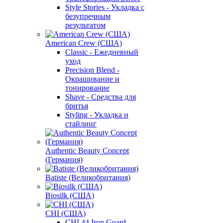
Style Stories - Укладка с
безупречным
результатом
American Crew (США)
Classic - Ежедневный
уход
Precision Blend -
Окрашивание и
тонирование
Shave - Средства для
бритья
Styling - Укладка и
стайлинг
Authentic Beauty Concept
(Германия)
Batiste (Великобритания)
Biosilk (США)
CHI (США)
CHI 44 Iron Guard -