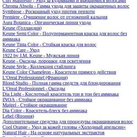
Curl Manifesto - Уход за кудрявыми и вьющимися волосами
Chroma Absolu - Гамма ухода для защиты окрашенных волос
Symbiose - Роскошный уход против перхоти
Premiere - Очищение волос от отложений кальция
Aura Botanica - Органическая линия ухода
Keune (Голландия)
Keune Semi Color - Полуперманентная краска для волос без
аммиака
Keune Tinta Color - Стойкая краска для волос
Keune Care - Уход
1922 by J.M. Keune - Мужская линия
Keune - Оксиды, порошки для осветления
Keune Style - Коллекция стайлинга
Keune Color Chameleon - Красители прямого действия
L'Oreal Professionnel (Франция)
Blond Studio - Полная гамма средств для блондирования
L'Oreal Professionnel - Оксиды
Dia Light - Кислотный краситель тон в тон без аммиака
INOA - Стойкое окрашивание без аммиака
Majirel - Стойкое окрашивание
Dia Color - Краситель-блеск без аммиака
Lebel (Япония)
Дополнительные средства для процедуры окрашивания волос
Cool Orange - Уход за кожей головы «Холодный апельсин»
Natural Hair - На основе натуральных экстрактов