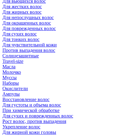
Для вьющихся волос
Для жестких волос
Для жирных волос
Для непослушных волос
Для окрашенных волос
Для поврежденных волос
Для сухих волос
Для тонких волос
Для чувствительной кожи
Против выпадения волос
Солнцезащитные
Travel-size
Масла
Молочко
Муссы
Наборы
Окислители
Ампулы
Восстановление волос
Для густоты и объема волос
При химической обработке
Для сухих и поврежденных волос
Рост волос, против выпадения
Укрепление волос
Для жирной кожи головы