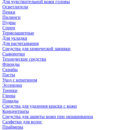
Для чувствительной кожи головы
Осветлители
Пенки
Пилинги
Пудры
Спреи
Термозащитные
Для укладки
Для расчесывания
Средства для химической завивки
Сыворотки
Технические средства
Флюиды
Скрабы
Пасты
Уход с кератином
Эссенции
Тоники
Глины
Помады
Средства для удаления краски с кожи
Концентраты
Средства для защиты кожи при окрашивании
Салфетки для волос
Праймеры