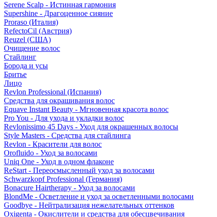
Serene Scalp - Истинная гармония
Supershine - Драгоценное сияние
Proraso (Италия)
RefectoCil (Австрия)
Reuzel (США)
Очищение волос
Стайлинг
Борода и усы
Бритье
Лицо
Revlon Professional (Испания)
Средства для окрашивания волос
Equave Instant Beauty - Мгновенная красота волос
Pro You - Для ухода и укладки волос
Revlonissimo 45 Days - Уход для окрашенных волосы
Style Masters - Средства для стайлинга
Revlon - Красители для волос
Orofluido - Уход за волосами
Uniq One - Уход в одном флаконе
ReStart - Переосмысленный уход за волосами
Schwarzkopf Professional (Германия)
Bonacure Hairtherapy - Уход за волосами
BlondMe - Осветление и уход за осветленными волосами
Goodbye - Нейтрализация нежелательных оттенков
Oxigenta - Окислители и средства для обесцвечивания