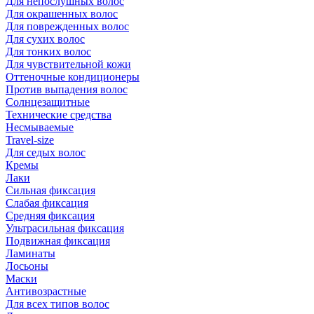
Для непослушных волос
Для окрашенных волос
Для поврежденных волос
Для сухих волос
Для тонких волос
Для чувствительной кожи
Оттеночные кондиционеры
Против выпадения волос
Солнцезащитные
Технические средства
Несмываемые
Travel-size
Для седых волос
Кремы
Лаки
Сильная фиксация
Слабая фиксация
Средняя фиксация
Ультрасильная фиксация
Подвижная фиксация
Ламинаты
Лосьоны
Маски
Антивозрастные
Для всех типов волос