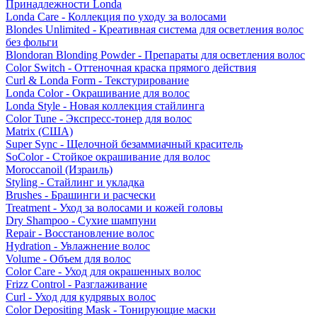
Принадлежности Londa
Londa Care - Коллекция по уходу за волосами
Blondes Unlimited - Креативная система для осветления волос
без фольги
Blondoran Blonding Powder - Препараты для осветления волос
Color Switch - Оттеночная краска прямого действия
Curl & Londa Form - Текстурирование
Londa Color - Окрашивание для волос
Londa Style - Новая коллекция стайлинга
Color Tune - Экспресс-тонер для волос
Matrix (США)
Super Sync - Щелочной безаммиачный краситель
SoColor - Стойкое окрашивание для волос
Moroccanoil (Израиль)
Styling - Стайлинг и укладка
Brushes - Брашинги и расчески
Treatment - Уход за волосами и кожей головы
Dry Shampoo - Сухие шампуни
Repair - Восстановление волос
Hydration - Увлажнение волос
Volume - Объем для волос
Color Care - Уход для окрашенных волос
Frizz Control - Разглаживание
Curl - Уход для кудрявых волос
Color Depositing Mask - Тонирующие маски