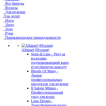
Все бренды
Волосы
Для мужчин
Для детей
Ноги
Лицо
Тело
Руки
Парикмахерские принадлежности
Alfaparf (Италия)
Semi di Lino - Уход за
волосами,
подчеркивающий вашу
естественную красоту
Blends Of Many -
Линия
профессиональных
продуктов для мужчин
Il Salone Milano -
Профессиональный
уход для волос
Lisse Design -
Трансформация волос