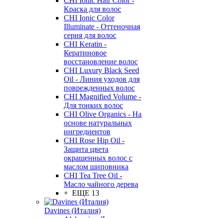
CHI Ionic Hair Color -
Краска для волос
CHI Ionic Color
Illuminate - Оттеночная
серия для волос
CHI Keratin -
Кератиновое
восстановление волос
CHI Luxury Black Seed
Oil - Линия уходов для
поврежденных волос
CHI Magnified Volume -
Для тонких волос
CHI Olive Organics - На
основе натуральных
ингредиентов
CHI Rose Hip Oil -
Защита цвета
окрашенных волос с
маслом шиповника
CHI Tea Tree Oil -
Масло чайного дерева
+ ЕЩЕ 13
Davines (Италия)