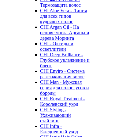
Термозащита волос
CHI Aloe Vera - Линия
для всех типов
кудрявых волос
CHI Argan Oil - На
основе масла Арганы и
дерева Моринга
CHI - Оксиды и
осветлители
CHI Deep Brilliance -
Глубокое увлажнение и
блеск
CHI Enviro - Система
разглаживания волос
CHI Man - Мужская
серия для волос, усов и
бороды
CHI Royal Treatment -
Королевский уход
CHI Styling -
Ухаживающий
стайлинг
CHI Infra -
Ежедневный уход