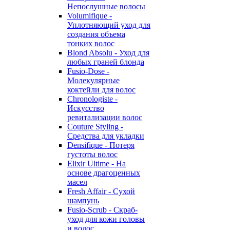
Непослушные волосы
Volumifique -
Уплотняющий уход для
создания объема
тонких волос
Blond Absolu - Уход для
любых граней блонда
Fusio-Dose -
Молекулярные
коктейли для волос
Chronologiste -
Искусство
ревитализации волос
Couture Styling -
Средства для укладки
Densifique - Потеря
густоты волос
Elixir Ultime - На
основе драгоценных
масел
Fresh Affair - Сухой
шампунь
Fusio-Scrub - Скраб-
уход для кожи головы
и волос