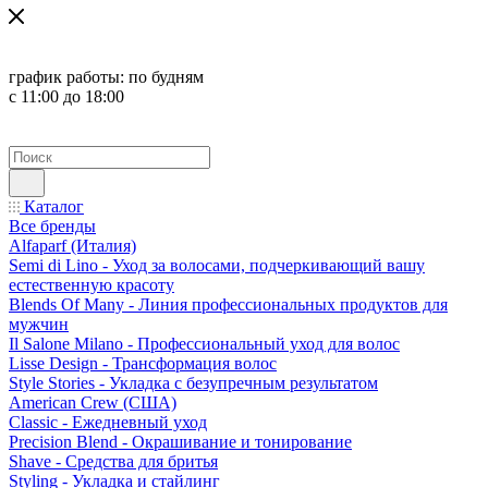
график работы:
по будням
с 11:00 до 18:00
Каталог
Все бренды
Alfaparf (Италия)
Semi di Lino - Уход за волосами, подчеркивающий вашу
естественную красоту
Blends Of Many - Линия профессиональных продуктов для
мужчин
Il Salone Milano - Профессиональный уход для волос
Lisse Design - Трансформация волос
Style Stories - Укладка с безупречным результатом
American Crew (США)
Classic - Ежедневный уход
Precision Blend - Окрашивание и тонирование
Shave - Средства для бритья
Styling - Укладка и стайлинг