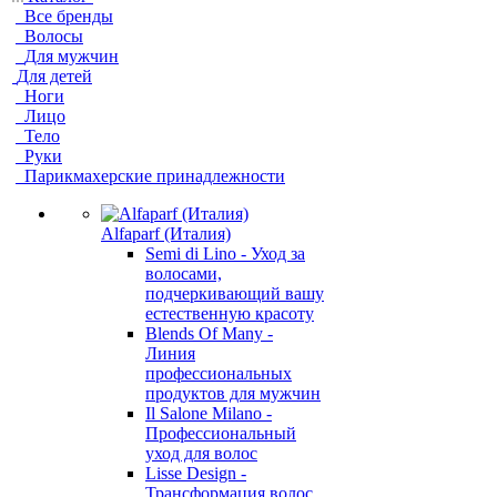
Все бренды
Волосы
Для мужчин
Для детей
Ноги
Лицо
Тело
Руки
Парикмахерские принадлежности
Alfaparf (Италия)
Semi di Lino - Уход за
волосами,
подчеркивающий вашу
естественную красоту
Blends Of Many -
Линия
профессиональных
продуктов для мужчин
Il Salone Milano -
Профессиональный
уход для волос
Lisse Design -
Трансформация волос