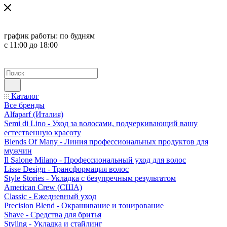
график работы:
по будням
с 11:00 до 18:00
Каталог
Все бренды
Alfaparf (Италия)
Semi di Lino - Уход за волосами, подчеркивающий вашу
естественную красоту
Blends Of Many - Линия профессиональных продуктов для
мужчин
Il Salone Milano - Профессиональный уход для волос
Lisse Design - Трансформация волос
Style Stories - Укладка с безупречным результатом
American Crew (США)
Classic - Ежедневный уход
Precision Blend - Окрашивание и тонирование
Shave - Средства для бритья
Styling - Укладка и стайлинг