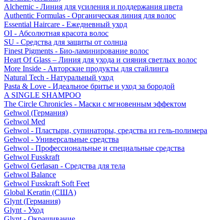
Alchemic - Линия для усиления и поддержания цвета
Authentic Formulas - Органическая линия для волос
Essential Haircare - Eжедневный уход
OI - Абсолютная красота волос
SU - Средства для защиты от солнца
Finest Pigments - Био-ламинирование волос
Heart Of Glass – Линия для ухода и сияния светлых волос
More Inside - Авторские продукты для стайлинга
Natural Tech - Натуральный уход
Pasta & Love - Идеальное бритье и уход за бородой
A SINGLE SHAMPOO
The Circle Chronicles - Маски с мгновенным эффектом
Gehwol (Германия)
Gehwol Med
Gehwol - Пластыри, супинаторы, средства из гель-полимера
Gehwol - Универсальные средства
Gehwol - Профессиональные и специальные средства
Gehwol Fusskraft
Gehwol Gerlasan - Средства для тела
Gehwol Balance
Gehwol Fusskraft Soft Feet
Global Keratin (США)
Glynt (Германия)
Glynt - Уход
Glynt - Окрашивание