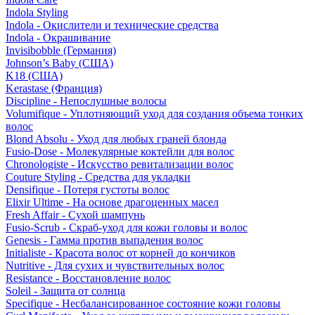
Indola Styling
Indola - Окислители и технические средства
Indola - Окрашивание
Invisibobble (Германия)
Johnson’s Baby (США)
K18 (США)
Kerastase (Франция)
Discipline - Непослушные волосы
Volumifique - Уплотняющий уход для создания объема тонких
волос
Blond Absolu - Уход для любых граней блонда
Fusio-Dose - Молекулярные коктейли для волос
Chronologiste - Искусство ревитализации волос
Couture Styling - Средства для укладки
Densifique - Потеря густоты волос
Elixir Ultime - На основе драгоценных масел
Fresh Affair - Сухой шампунь
Fusio-Scrub - Скраб-уход для кожи головы и волос
Genesis - Гамма против выпадения волос
Initialiste - Красота волос от корней до кончиков
Nutritive - Для сухих и чувствительных волос
Resistance - Восстановление волос
Soleil - Защита от солнца
Specifique - Несбалансированное состояние кожи головы