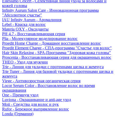
Estessimo Celcert - Селективная линия ухода за волосами и
кожей головы
Infinity Aurum Salon Care - Инновационная программа
"Абсолютное счастье"
IAU Infinity Aurum - Аромалиния
Lebel - Краска для волос
Materia OXY - Оксиданты
PH 4.7 - Восстанавливающая серия
Plia - Молекулярное моделирование волос
Proedit Home Charge - Домашнее восстановление волос
Proedit Element Charge - СПА-программа "Счастье для волос"
Hair Skin Relaxing - SPA-Программа "Здоровая кожа головы"
Proscenia - Восстанавливающая серия для окрашенных волос
THEO - Уход для мужчин
Trie - Линия для укладки с протеинами шелка и жемчуга
Trie Tuner - Линия для базовой укладки с протеинами шелка и
жемчуга
Viege - Антивозростная органическая серия
Locor Serum Color - Восстановление волос во время
окрашивания
One - Премиум уход
Luviona - Окрашивание и anti-age уход
Moii - Средства для волос и рук
Rufor - Бережное выпрямление волос
Londa (Германия)