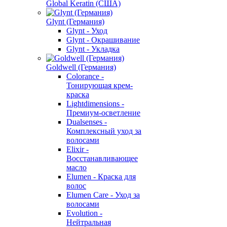
Global Keratin (США)
Glynt (Германия)
Glynt - Уход
Glynt - Окрашивание
Glynt - Укладка
Goldwell (Германия)
Colorance -
Тонирующая крем-
краска
Lightdimensions -
Премиум-осветление
Dualsenses -
Комплексный уход за
волосами
Elixir -
Восстанавливающее
масло
Elumen - Краска для
волос
Elumen Care - Уход за
волосами
Evolution -
Нейтральная