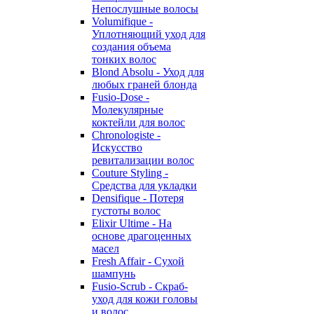
Непослушные волосы
Volumifique -
Уплотняющий уход для
создания объема
тонких волос
Blond Absolu - Уход для
любых граней блонда
Fusio-Dose -
Молекулярные
коктейли для волос
Chronologiste -
Искусство
ревитализации волос
Couture Styling -
Средства для укладки
Densifique - Потеря
густоты волос
Elixir Ultime - На
основе драгоценных
масел
Fresh Affair - Сухой
шампунь
Fusio-Scrub - Скраб-
уход для кожи головы
и волос