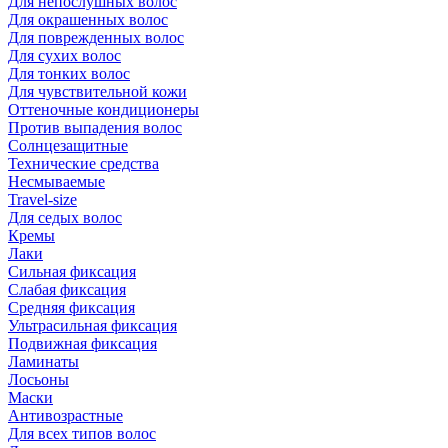
Для непослушных волос
Для окрашенных волос
Для поврежденных волос
Для сухих волос
Для тонких волос
Для чувствительной кожи
Оттеночные кондиционеры
Против выпадения волос
Солнцезащитные
Технические средства
Несмываемые
Travel-size
Для седых волос
Кремы
Лаки
Сильная фиксация
Слабая фиксация
Средняя фиксация
Ультрасильная фиксация
Подвижная фиксация
Ламинаты
Лосьоны
Маски
Антивозрастные
Для всех типов волос