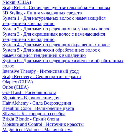
Nioxin (США)
Scalp Relief - Серия для чувствительной кожи головы
3D Styling - Линия укладочных средств
System 1 - Для натуральных волос с намечающейся
тенденцией к выпадению
System 2 - Для заметно редеющих натуральных волос
System 3 - Для окрашенных волос с намечающейся
тенденцией к выпадению
System 4 - Для заметно редеющих окрашенных волос
System 5 - Для химически обработанных волос с
намечающейся тенденцией к выпадению
System 6 - Для заметно редеющих химически обработанных
волос
Intensive Therapy - Интенсивный уход
Scalp Recovery - Серия против перхоти
Olaplex (США)
Oribe (США)
Gold Lust - Роскошь золота
Signature - Вдохновение дня
Hair Alchemy - Сила Возрождения
Beautiful Color - Великолепие цвета
Silverati - Благородство серебра
Bright Blonde - Яркий блонд
Moisture and Control - Источник красоты
Magnificent Volume - Магия объема