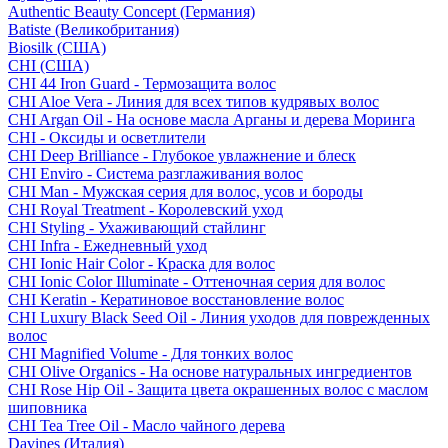
Authentic Beauty Concept (Германия)
Batiste (Великобритания)
Biosilk (США)
CHI (США)
CHI 44 Iron Guard - Термозащита волос
CHI Aloe Vera - Линия для всех типов кудрявых волос
CHI Argan Oil - На основе масла Арганы и дерева Моринга
CHI - Оксиды и осветлители
CHI Deep Brilliance - Глубокое увлажнение и блеск
CHI Enviro - Система разглаживания волос
CHI Man - Мужская серия для волос, усов и бороды
CHI Royal Treatment - Королевский уход
CHI Styling - Ухаживающий стайлинг
CHI Infra - Ежедневный уход
CHI Ionic Hair Color - Краска для волос
CHI Ionic Color Illuminate - Оттеночная серия для волос
CHI Keratin - Кератиновое восстановление волос
CHI Luxury Black Seed Oil - Линия уходов для поврежденных
волос
CHI Magnified Volume - Для тонких волос
CHI Olive Organics - На основе натуральных ингредиентов
CHI Rose Hip Oil - Защита цвета окрашенных волос с маслом
шиповника
CHI Tea Tree Oil - Масло чайного дерева
Davines (Италия)