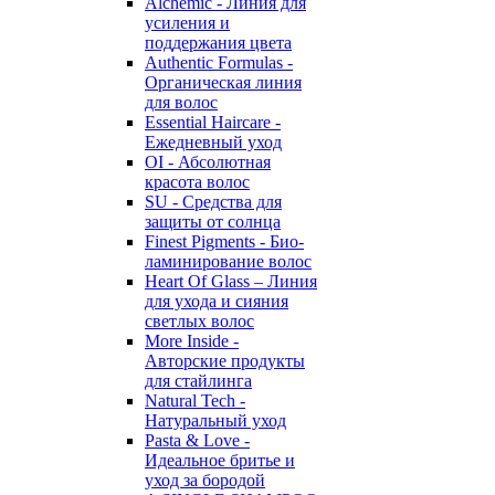
Alchemic - Линия для
усиления и
поддержания цвета
Authentic Formulas -
Органическая линия
для волос
Essential Haircare -
Eжедневный уход
OI - Абсолютная
красота волос
SU - Средства для
защиты от солнца
Finest Pigments - Био-
ламинирование волос
Heart Of Glass – Линия
для ухода и сияния
светлых волос
More Inside -
Авторские продукты
для стайлинга
Natural Tech -
Натуральный уход
Pasta & Love -
Идеальное бритье и
уход за бородой