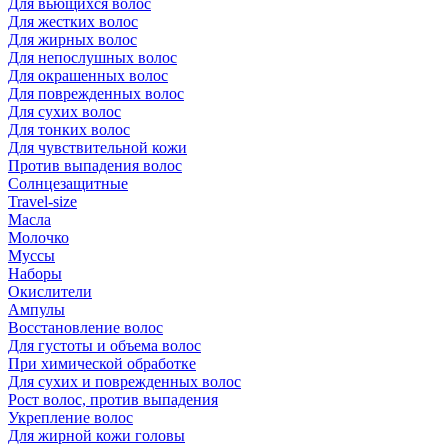
Для вьющихся волос
Для жестких волос
Для жирных волос
Для непослушных волос
Для окрашенных волос
Для поврежденных волос
Для сухих волос
Для тонких волос
Для чувствительной кожи
Против выпадения волос
Солнцезащитные
Travel-size
Масла
Молочко
Муссы
Наборы
Окислители
Ампулы
Восстановление волос
Для густоты и объема волос
При химической обработке
Для сухих и поврежденных волос
Рост волос, против выпадения
Укрепление волос
Для жирной кожи головы