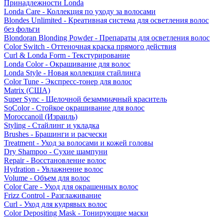
Принадлежности Londa
Londa Care - Коллекция по уходу за волосами
Blondes Unlimited - Креативная система для осветления волос
без фольги
Blondoran Blonding Powder - Препараты для осветления волос
Color Switch - Оттеночная краска прямого действия
Curl & Londa Form - Текстурирование
Londa Color - Окрашивание для волос
Londa Style - Новая коллекция стайлинга
Color Tune - Экспресс-тонер для волос
Matrix (США)
Super Sync - Щелочной безаммиачный краситель
SoColor - Стойкое окрашивание для волос
Moroccanoil (Израиль)
Styling - Стайлинг и укладка
Brushes - Брашинги и расчески
Treatment - Уход за волосами и кожей головы
Dry Shampoo - Сухие шампуни
Repair - Восстановление волос
Hydration - Увлажнение волос
Volume - Объем для волос
Color Care - Уход для окрашенных волос
Frizz Control - Разглаживание
Curl - Уход для кудрявых волос
Color Depositing Mask - Тонирующие маски