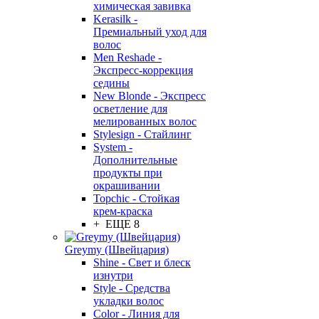
химическая завивка
Kerasilk -
Премиальный уход для
волос
Men Reshade -
Экспресс-коррекция
седины
New Blonde - Экспресс
осветление для
мелированных волос
Stylesign - Стайлинг
System -
Дополнительные
продукты при
окрашивании
Topchic - Стойкая
крем-краска
+ ЕЩЕ 8
Greymy (Швейцария)
Shine - Свет и блеск
изнутри
Style - Средства
укладки волос
Color - Линия для