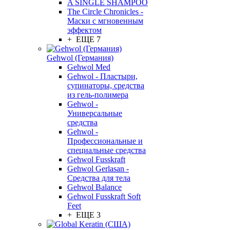
A SINGLE SHAMPOO
The Circle Chronicles -
Маски с мгновенным
эффектом
+ ЕЩЕ 7
Gehwol (Германия)
Gehwol Med
Gehwol - Пластыри,
супинаторы, средства
из гель-полимера
Gehwol -
Универсальные
средства
Gehwol -
Профессиональные и
специальные средства
Gehwol Fusskraft
Gehwol Gerlasan -
Средства для тела
Gehwol Balance
Gehwol Fusskraft Soft
Feet
+ ЕЩЕ 3