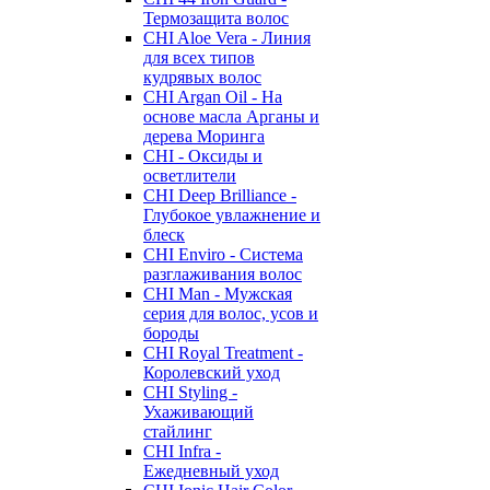
Термозащита волос
CHI Aloe Vera - Линия
для всех типов
кудрявых волос
CHI Argan Oil - На
основе масла Арганы и
дерева Моринга
CHI - Оксиды и
осветлители
CHI Deep Brilliance -
Глубокое увлажнение и
блеск
CHI Enviro - Система
разглаживания волос
CHI Man - Мужская
серия для волос, усов и
бороды
CHI Royal Treatment -
Королевский уход
CHI Styling -
Ухаживающий
стайлинг
CHI Infra -
Ежедневный уход