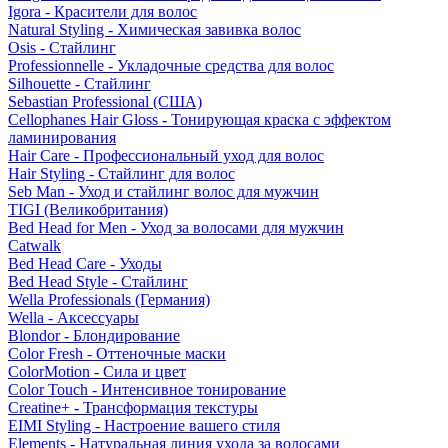
Igora - Красители для волос
Natural Styling - Химическая завивка волос
Osis - Стайлинг
Professionnelle - Укладочные средства для волос
Silhouette - Стайлинг
Sebastian Professional (США)
Cellophanes Hair Gloss - Тонирующая краска с эффектом
ламинирования
Hair Care - Профессиональный уход для волос
Hair Styling - Стайлинг для волос
Seb Man - Уход и стайлинг волос для мужчин
TIGI (Великобритания)
Bed Head for Men - Уход за волосами для мужчин
Catwalk
Bed Head Care - Уходы
Bed Head Style - Стайлинг
Wella Professionals (Германия)
Wella - Аксессуары
Blondor - Блондирование
Color Fresh - Оттеночные маски
ColorMotion - Сила и цвет
Color Touch - Интенсивное тонирование
Creatine+ - Трансформация текстуры
EIMI Styling - Настроение вашего стиля
Elements - Натуральная линия ухода за волосами