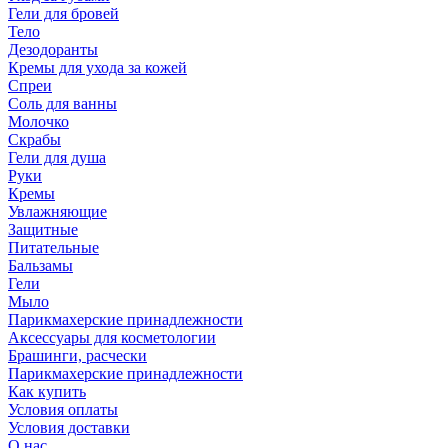
Гели для бровей
Тело
Дезодоранты
Кремы для ухода за кожей
Спреи
Соль для ванны
Молочко
Скрабы
Гели для душа
Руки
Кремы
Увлажняющие
Защитные
Питательные
Бальзамы
Гели
Мыло
Парикмахерские принадлежности
Аксессуары для косметологии
Брашинги, расчески
Парикмахерские принадлежности
Как купить
Условия оплаты
Условия доставки
О нас