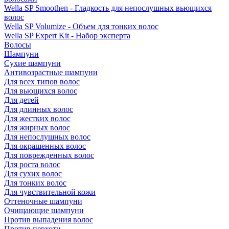
Wella SP Smoothen - Гладкость для непослушных вьющихся
волос
Wella SP Volumize - Объем для тонких волос
Wella SP Expert Kit - Набор эксперта
Волосы
Шампуни
Сухие шампуни
Антивозрастные шампуни
Для всех типов волос
Для вьющихся волос
Для детей
Для длинных волос
Для жестких волос
Для жирных волос
Для непослушных волос
Для окрашенных волос
Для поврежденных волос
Для роста волос
Для сухих волос
Для тонких волос
Для чувствительной кожи
Оттеночные шампуни
Очищающие шампуни
Против выпадения волос
Против перхоти