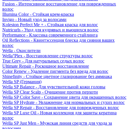
Fusion - Интенсивное восстановление для поврежденных
волос
Illumina Color - Стойкая крем-краска
Invigo - Новый уход за волосами
Koleston Perfect Me + - Стойкая краска для волос
Nutricurls - Уход для кудрявых и вьющихся волос
Performance - Классика современного стайлинга
Oil Reflections - Квинтэссенция блеска для сияния ваших
волос
Wella - Окислители
Wella°Plex - Восстановление структуры волос
True Grey - Для натуральных седых волос
Ultimate Repair - Роскошное восстановление
Color Renew - Удаление пигмента без вреда для волос
Shinefinity - Стойкое цветное глазирование без аммиака
Wella SP (Германия)
Wella SP Balance - Для чувствительной кожи головы
Wella SP Clear Scalp - Очищение против перхоти
Wella SP Color Save - Сохранение цвета для окрашенных волос
Wella SP Hydrate - Увлажнение для нормальных и сухих волос
Wella SP Repair - Восстановление для поврежденных волос
Wella SP Luxe Oil - Новая коллекция для защиты кератина
волос
Wella SP Just Men - Мужская линия средств для ухода за
волосами