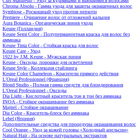
Curl Manifesto - Уход за кудрявыми и вьющимися волосами
Chroma Absolu - Гамма ухода для защиты окрашенных волос
Symbiose - Роскошный уход против перхоти
Premiere - Очищение волос от отложений кальция
Aura Botanica - Органическая линия ухода
Keune (Голландия)
Keune Semi Color - Полуперманентная краска для волос без
аммиака
Keune Tinta Color - Стойкая краска для волос
Keune Care - Уход
1922 by J.M. Keune - Мужская линия
Keune - Оксиды, порошки для осветления
Keune Style - Коллекция стайлинга
Keune Color Chameleon - Красители прямого действия
L'Oreal Professionnel (Франция)
Blond Studio - Полная гамма средств для блондирования
L'Oreal Professionnel - Оксиды
Dia Light - Кислотный краситель тон в тон без аммиака
INOA - Стойкое окрашивание без аммиака
Majirel - Стойкое окрашивание
Dia Color - Краситель-блеск без аммиака
Lebel (Япония)
Дополнительные средства для процедуры окрашивания волос
Cool Orange - Уход за кожей головы «Холодный апельсин»
Natural Hair - На основе натуральных экстрактов