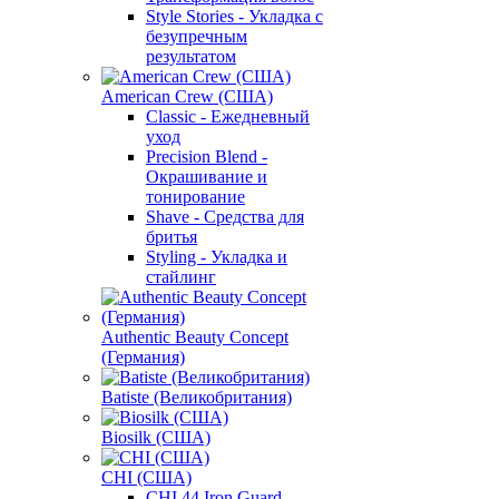
Style Stories - Укладка с
безупречным
результатом
American Crew (США)
Classic - Ежедневный
уход
Precision Blend -
Окрашивание и
тонирование
Shave - Средства для
бритья
Styling - Укладка и
стайлинг
Authentic Beauty Concept
(Германия)
Batiste (Великобритания)
Biosilk (США)
CHI (США)
CHI 44 Iron Guard -