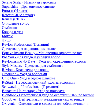
Serene Scalp - Истинная гармония
Supershine - Драгоценное сияние
Proraso (Италия)
RefectoCil (Австрия)
Reuzel (США)
Очищение волос
Стайлинг
Борода и усы
Бритье
Лицо
Revlon Professional (Испания)
Средства для окрашивания волос
Equave Instant Beauty - Мгновенная красота волос
Pro You - Для ухода и укладки волос
Revlonissimo 45 Days - Уход для окрашенных волосы
Style Masters - Средства для стайлинга
Revlon - Красители для волос
Orofluido - Уход за волосами
Uniq One - Уход в одном флаконе
ReStart - Переосмысленный уход за волосами
Schwarzkopf Professional (Германия)
Bonacure Hairtherapy - Уход за волосами
BlondMe - Осветление и уход за осветленными волосами
Goodbye - Нейтрализация нежелательных оттенков
Oxigenta - Окислители и средства для обесцвечивания