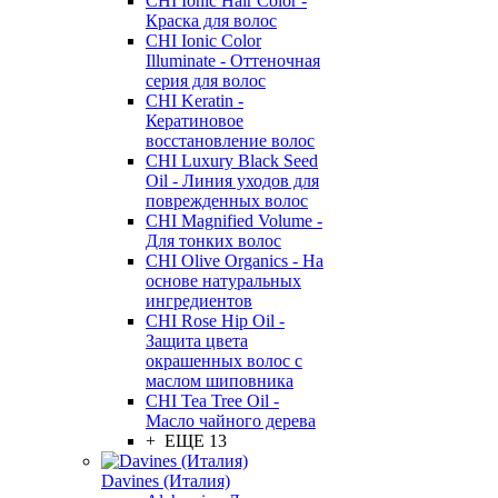
CHI Ionic Hair Color -
Краска для волос
CHI Ionic Color
Illuminate - Оттеночная
серия для волос
CHI Keratin -
Кератиновое
восстановление волос
CHI Luxury Black Seed
Oil - Линия уходов для
поврежденных волос
CHI Magnified Volume -
Для тонких волос
CHI Olive Organics - На
основе натуральных
ингредиентов
CHI Rose Hip Oil -
Защита цвета
окрашенных волос с
маслом шиповника
CHI Tea Tree Oil -
Масло чайного дерева
+ ЕЩЕ 13
Davines (Италия)