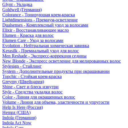
Glynt - Укладка
Goldwell (Германия)
Colorance - Тонирующая крем-краска
Lightdimensions - Премиум-осветление
Dualsenses - Комплексный уход за волосами
Elixir - Восстанавливающее масло
Elumen - Краска для волос
Elumen Care - Уход за волосами
Evolution - Нейтральная химическая завивка
Kerasilk - Премиальный уход для волос
Men Reshade - Экспресс-коррекция седины
New Blonde - Экспресс осветление для мелированных волос
Stylesign - Стайлинг
System - Дополнительные продукты при окрашивании
Topchic - Стойкая крем-краска
Greymy (Швейцария)
Shine - Свет и блеск изнутри
Style - Средства укладки волос
Color - Линия для окрашенных волос
Volume - Линия для объема, эластичности и упругости
Help Is Here (Россия)
Hempz (США)
Indola (Германия)
Indola Act Now
Indola Care