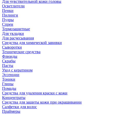
Для чувствительной кожи головы
Осветлители
Пенки
Пилинги
Пудры
Спреи
Термозащитные
Для укладки
Для расчесывания
Средства для химической завивки
Сыворотки
Технические средства
Флюиды
Скрабы
Пасты
Уход с кератином
Эссенции
Тоники
Глины
Помады
Средства для удаления краски с кожи
Концентраты
Средства для защиты кожи при окрашивании
Салфетки для волос
Праймеры