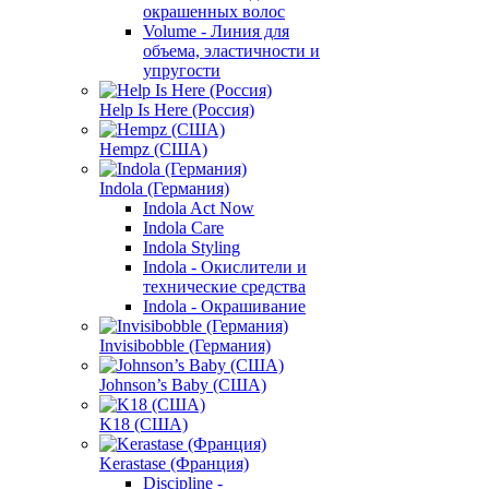
окрашенных волос
Volume - Линия для
объема, эластичности и
упругости
Help Is Here (Россия)
Hempz (США)
Indola (Германия)
Indola Act Now
Indola Care
Indola Styling
Indola - Окислители и
технические средства
Indola - Окрашивание
Invisibobble (Германия)
Johnson’s Baby (США)
K18 (США)
Kerastase (Франция)
Discipline -