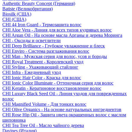
Authentic Beauty Concept (Германия)
Batiste (Великобритания)
Biosilk (США)
CHI (США)
CHI 44 Iron Guard - Термозащита волос
CHI Aloe Vera - Линия для всех типов кудрявых волос
CHI Argan Oil - На основе масла Арганы и дерева Моринга
CHI - Оксиды и осветлители
CHI Deep Brilliance - Глубокое увлажнение и блеск
CHI Enviro - Система разглаживания волос
CHI Man - Мужская серия для волос, усов и бороды
CHI Royal Treatment - Королевский уход
CHI Styling - Ухаживающий стайлинг
CHI Infra - Ежедневный уход
CHI Ionic Hair Color - Краска для волос
CHI Ionic Color Illuminate - Оттеночная серия для волос
CHI Keratin - Кератиновое восстановление волос
CHI Luxury Black Seed Oil - Линия уходов для поврежденных
волос
CHI Magnified Volume - Для тонких волос
CHI Olive Organics - На основе натуральных ингредиентов
CHI Rose Hip Oil - Защита цвета окрашенных волос с маслом
шиповника
CHI Tea Tree Oil - Масло чайного дерева
Davines (Италия)