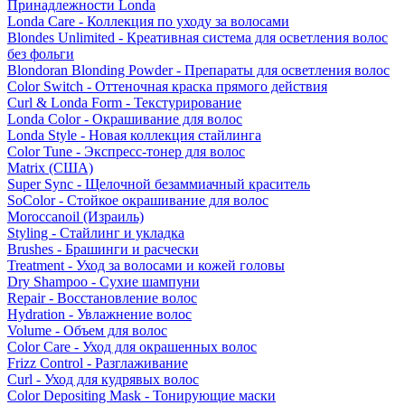
Принадлежности Londa
Londa Care - Коллекция по уходу за волосами
Blondes Unlimited - Креативная система для осветления волос
без фольги
Blondoran Blonding Powder - Препараты для осветления волос
Color Switch - Оттеночная краска прямого действия
Curl & Londa Form - Текстурирование
Londa Color - Окрашивание для волос
Londa Style - Новая коллекция стайлинга
Color Tune - Экспресс-тонер для волос
Matrix (США)
Super Sync - Щелочной безаммиачный краситель
SoColor - Стойкое окрашивание для волос
Moroccanoil (Израиль)
Styling - Стайлинг и укладка
Brushes - Брашинги и расчески
Treatment - Уход за волосами и кожей головы
Dry Shampoo - Сухие шампуни
Repair - Восстановление волос
Hydration - Увлажнение волос
Volume - Объем для волос
Color Care - Уход для окрашенных волос
Frizz Control - Разглаживание
Curl - Уход для кудрявых волос
Color Depositing Mask - Тонирующие маски