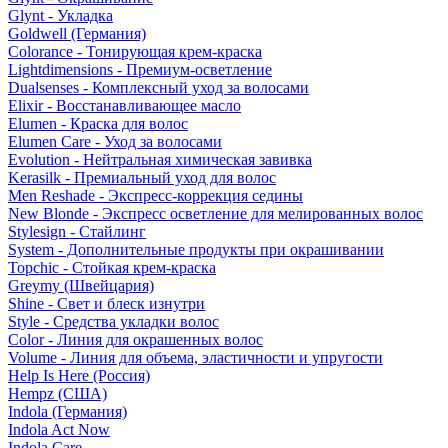
Glynt - Укладка
Goldwell (Германия)
Colorance - Тонирующая крем-краска
Lightdimensions - Премиум-осветление
Dualsenses - Комплексный уход за волосами
Elixir - Восстанавливающее масло
Elumen - Краска для волос
Elumen Care - Уход за волосами
Evolution - Нейтральная химическая завивка
Kerasilk - Премиальный уход для волос
Men Reshade - Экспресс-коррекция седины
New Blonde - Экспресс осветление для мелированных волос
Stylesign - Стайлинг
System - Дополнительные продукты при окрашивании
Topchic - Стойкая крем-краска
Greymy (Швейцария)
Shine - Свет и блеск изнутри
Style - Средства укладки волос
Color - Линия для окрашенных волос
Volume - Линия для объема, эластичности и упругости
Help Is Here (Россия)
Hempz (США)
Indola (Германия)
Indola Act Now
Indola Care