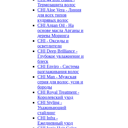
Термозащита волос
CHI Aloe Vera - Линия
для всех типов
кудрявых волос
CHI Argan Oil - На
основе масла Арганы и
дерева Моринга
CHI - Оксиды и
осветлители
CHI Deep Brilliance -
Глубокое увлажнение и
блеск
CHI Enviro - Система
разглаживания волос
CHI Man - Мужская
серия для волос, усов и
бороды
CHI Royal Treatment -
Королевский уход
CHI Styling -
Ухаживающий
стайлинг
CHI Infra -
Ежедневный уход