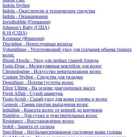
Indola Styling
Indola - Окислители и технические средства
Indola - Окрашивание
Invisibobble (Германия)
Johnson’s Baby (США)
K18 (США)
Kerastase (Франция)
Discipline - Непослушные волосы
Volumifique - Уплотняющий уход для создания объема тонких
волос
Blond Absolu - Уход для любых граней блонда
Fusio-Dose - Молекулярные коктейли для волос
Chronologiste - Искусство ревитализации волос
Couture Styling - Средства для укладки
Densifique - Потеря густоты волос
Elixir Ultime - На основе драгоценных масел
Fresh Affair - Сухой шампунь
Fusio-Scrub - Скраб-уход для кожи головы и волос
Genesis - Гамма против выпадения волос
Initialiste - Красота волос от корней до кончиков
Nutritive - Для сухих и чувствительных волос
Resistance - Восстановление волос
Soleil - Защита от солнца
Specifique - Несбалансированное состояние кожи головы