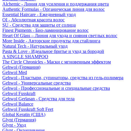
Alchemic - Линия для усиления и поддержания цвета
Authentic Formulas - Органическая линия для волос
Essential Haircare - Eжедневный уход
OI - Абсолютная красота волос
SU - Средства для защиты от солнца
Finest Pigments - Био-ламинирование волос
Heart Of Glass – Линия для ухода и сияния светлых волос
More Inside - Авторские продукты для стайлинга
Natural Tech - Натуральный уход
Pasta & Love - Идеальное бритье и уход за бородой
A SINGLE SHAMPOO
The Circle Chronicles - Маски с мгновенным эффектом
Gehwol (Германия)
Gehwol Med
Gehwol - Пластыри, супинаторы, средства из гель-полимера
Gehwol - Универсальные средства
Gehwol - Профессиональные и специальные средства
Gehwol Fusskraft
Gehwol Gerlasan - Средства для тела
Gehwol Balance
Gehwol Fusskraft Soft Feet
Global Keratin (США)
Glynt (Германия)
Glynt - Уход
Glynt - Окрашивание