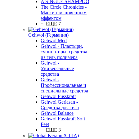
A SINGLE SHAMPOO
The Circle Chronicles -
Маски с мгновенным
эффектом
+ ЕЩЕ 7
Gehwol (Германия)
Gehwol Med
Gehwol - Пластыри,
супинаторы, средства
из гель-полимера
Gehwol -
Универсальные
средства
Gehwol -
Профессиональные и
специальные средства
Gehwol Fusskraft
Gehwol Gerlasan -
Средства для тела
Gehwol Balance
Gehwol Fusskraft Soft
Feet
+ ЕЩЕ 3