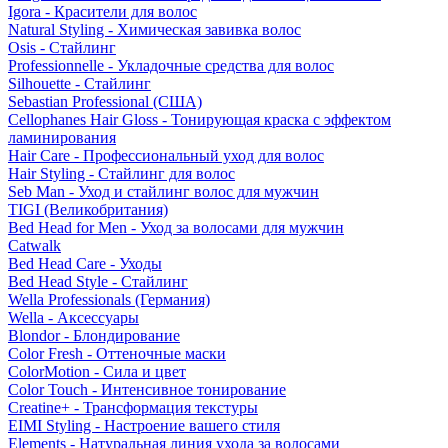
Igora - Красители для волос
Natural Styling - Химическая завивка волос
Osis - Стайлинг
Professionnelle - Укладочные средства для волос
Silhouette - Стайлинг
Sebastian Professional (США)
Cellophanes Hair Gloss - Тонирующая краска с эффектом
ламинирования
Hair Care - Профессиональный уход для волос
Hair Styling - Стайлинг для волос
Seb Man - Уход и стайлинг волос для мужчин
TIGI (Великобритания)
Bed Head for Men - Уход за волосами для мужчин
Catwalk
Bed Head Care - Уходы
Bed Head Style - Стайлинг
Wella Professionals (Германия)
Wella - Аксессуары
Blondor - Блондирование
Color Fresh - Оттеночные маски
ColorMotion - Сила и цвет
Color Touch - Интенсивное тонирование
Creatine+ - Трансформация текстуры
EIMI Styling - Настроение вашего стиля
Elements - Натуральная линия ухода за волосами