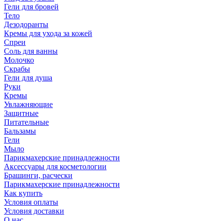
Гели для бровей
Тело
Дезодоранты
Кремы для ухода за кожей
Спреи
Соль для ванны
Молочко
Скрабы
Гели для душа
Руки
Кремы
Увлажняющие
Защитные
Питательные
Бальзамы
Гели
Мыло
Парикмахерские принадлежности
Аксессуары для косметологии
Брашинги, расчески
Парикмахерские принадлежности
Как купить
Условия оплаты
Условия доставки
О нас