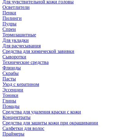
Для чувствительной кожи головы
Осветлители
Пенки
Пилинги
Пудры
Спреи
Термозащитные
Для укладки
Для расчесывания
Средства для химической завивки
Сыворотки
Технические средства
Флюиды
Скрабы
Пасты
Уход с кератином
Эссенции
Тоники
Глины
Помады
Средства для удаления краски с кожи
Концентраты
Средства для защиты кожи при окрашивании
Салфетки для волос
Праймеры