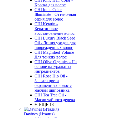
CHI Ionic Hair Color -
Краска для волос
CHI Ionic Color
Illuminate - Оттеночная
серия для волос
CHI Keratin -
Кератиновое
восстановление волос
CHI Luxury Black Seed
Oil - Линия уходов для
поврежденных волос
CHI Magnified Volume -
Для тонких волос
CHI Olive Organics - На
основе натуральных
ингредиентов
CHI Rose Hip Oil -
Защита цвета
окрашенных волос с
маслом шиповника
CHI Tea Tree Oil -
Масло чайного дерева
+ ЕЩЕ 13
Davines (Италия)