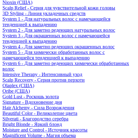
Nioxin (США)
Scalp Relief - Серия для чувствительной кожи головы
3D Styling - Линия укладочных средств
System 1 - Для натуральных волос с намечающейся
тенденцией к выпадению
System 2 - Для заметно редеющих натуральных волос
System 3 - Для окрашенных волос с намечающейся
тенденцией к выпадению
System 4 - Для заметно редеющих окрашенных волос
System 5 - Для химически обработанных волос с
намечающейся тенденцией к выпадению
System 6 - Для заметно редеющих химически обработанных
волос
Intensive Therapy - Интенсивный уход
Scalp Recovery - Серия против перхоти
Olaplex (США)
Oribe (США)
Gold Lust - Роскошь золота
Signature - Вдохновение дня
Hair Alchemy - Сила Возрождения
Beautiful Color - Великолепие цвета
Silverati - Благородство серебра
Bright Blonde - Яркий блонд
Moisture and Control - Источник красоты
Magnificent Volume - Магия объема