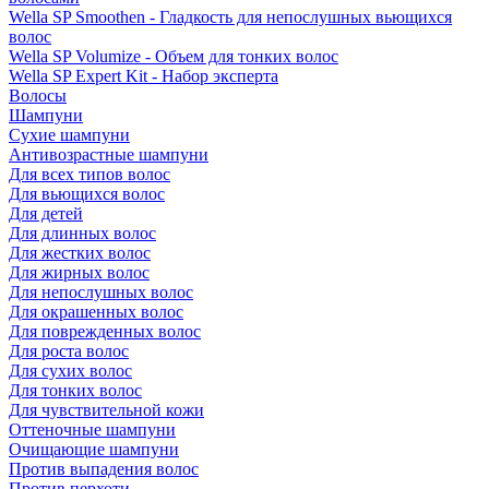
Wella SP Smoothen - Гладкость для непослушных вьющихся
волос
Wella SP Volumize - Объем для тонких волос
Wella SP Expert Kit - Набор эксперта
Волосы
Шампуни
Сухие шампуни
Антивозрастные шампуни
Для всех типов волос
Для вьющихся волос
Для детей
Для длинных волос
Для жестких волос
Для жирных волос
Для непослушных волос
Для окрашенных волос
Для поврежденных волос
Для роста волос
Для сухих волос
Для тонких волос
Для чувствительной кожи
Оттеночные шампуни
Очищающие шампуни
Против выпадения волос
Против перхоти