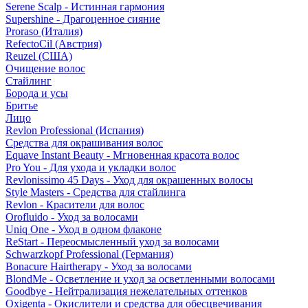
Serene Scalp - Истинная гармония
Supershine - Драгоценное сияние
Proraso (Италия)
RefectoCil (Австрия)
Reuzel (США)
Очищение волос
Стайлинг
Борода и усы
Бритье
Лицо
Revlon Professional (Испания)
Средства для окрашивания волос
Equave Instant Beauty - Мгновенная красота волос
Pro You - Для ухода и укладки волос
Revlonissimo 45 Days - Уход для окрашенных волосы
Style Masters - Средства для стайлинга
Revlon - Красители для волос
Orofluido - Уход за волосами
Uniq One - Уход в одном флаконе
ReStart - Переосмысленный уход за волосами
Schwarzkopf Professional (Германия)
Bonacure Hairtherapy - Уход за волосами
BlondMe - Осветление и уход за осветленными волосами
Goodbye - Нейтрализация нежелательных оттенков
Oxigenta - Окислители и средства для обесцвечивания