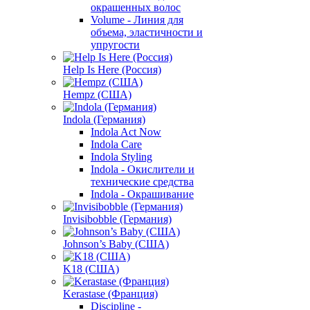
окрашенных волос
Volume - Линия для
объема, эластичности и
упругости
Help Is Here (Россия)
Hempz (США)
Indola (Германия)
Indola Act Now
Indola Care
Indola Styling
Indola - Окислители и
технические средства
Indola - Окрашивание
Invisibobble (Германия)
Johnson’s Baby (США)
K18 (США)
Kerastase (Франция)
Discipline -