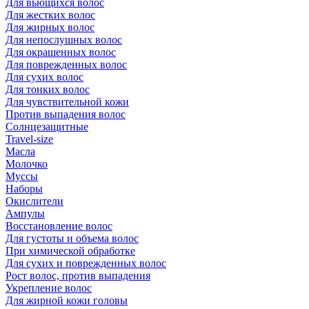
Для вьющихся волос
Для жестких волос
Для жирных волос
Для непослушных волос
Для окрашенных волос
Для поврежденных волос
Для сухих волос
Для тонких волос
Для чувствительной кожи
Против выпадения волос
Солнцезащитные
Travel-size
Масла
Молочко
Муссы
Наборы
Окислители
Ампулы
Восстановление волос
Для густоты и объема волос
При химической обработке
Для сухих и поврежденных волос
Рост волос, против выпадения
Укрепление волос
Для жирной кожи головы