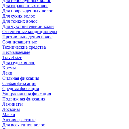
Для непослушных волос
Для окрашенных волос
Для поврежденных волос
Для сухих волос
Для тонких волос
Для чувствительной кожи
Оттеночные кондиционеры
Против выпадения волос
Солнцезащитные
Технические средства
Несмываемые
Travel-size
Для седых волос
Кремы
Лаки
Сильная фиксация
Слабая фиксация
Средняя фиксация
Ультрасильная фиксация
Подвижная фиксация
Ламинаты
Лосьоны
Маски
Антивозрастные
Для всех типов волос