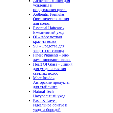
Alchemic - Линия для
усиления и
поддержания цвета
Authentic Formulas -
Органическая линия
для волос
Essential Haircare -
Eжедневный уход
OI - Абсолютная
красота волос
SU - Средства для
защиты от солнца
Finest Pigments - Био-
ламинирование волос
Heart Of Glass – Линия
для ухода и сияния
светлых волос
More Inside -
Авторские продукты
для стайлинга
Natural Tech -
Натуральный уход
Pasta & Love -
Идеальное бритье и
уход за бородой