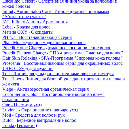
Estessimo Celcert - Селективная линия ухода за волосами и
кожей головы
Infinity Aurum Salon Care - Инновационная программа
"Абсолютное счастье"
IAU Infinity Aurum - Аромалиния
Lebel - Краска для волос
Materia OXY - Оксиданты
PH 4.7 - Восстанавливающая серия
Plia - Молекулярное моделирование волос
Proedit Home Charge - Домашнее восстановление волос
Proedit Element Charge - СПА-программа "Счастье для волос"
Hair Skin Relaxing - SPA-Программа "Здоровая кожа головы"
Proscenia - Восстанавливающая серия для окрашенных волос
THEO - Уход для мужчин
Trie - Линия для укладки с протеинами шелка и жемчуга
Trie Tuner - Линия для базовой укладки с протеинами шелка и
жемчуга
Viege - Антивозростная органическая серия
Locor Serum Color - Восстановление волос во время
окрашивания
One - Премиум уход
Luviona - Окрашивание и anti-age уход
Moii - Средства для волос и рук
Rufor - Бережное выпрямление волос
Londa (Германия)