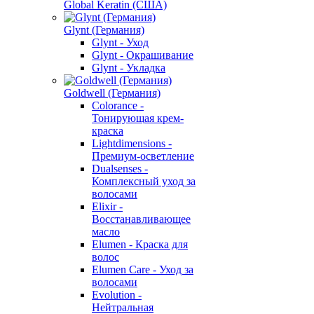
Global Keratin (США)
Glynt (Германия)
Glynt - Уход
Glynt - Окрашивание
Glynt - Укладка
Goldwell (Германия)
Colorance -
Тонирующая крем-
краска
Lightdimensions -
Премиум-осветление
Dualsenses -
Комплексный уход за
волосами
Elixir -
Восстанавливающее
масло
Elumen - Краска для
волос
Elumen Care - Уход за
волосами
Evolution -
Нейтральная