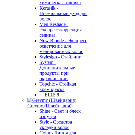
химическая завивка
Kerasilk -
Премиальный уход для
волос
Men Reshade -
Экспресс-коррекция
седины
New Blonde - Экспресс
осветление для
мелированных волос
Stylesign - Стайлинг
System -
Дополнительные
продукты при
окрашивании
Topchic - Стойкая
крем-краска
+ ЕЩЕ 8
Greymy (Швейцария)
Shine - Свет и блеск
изнутри
Style - Средства
укладки волос
Color - Линия для