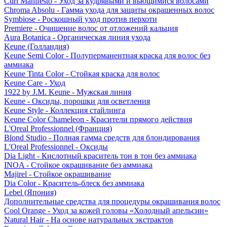
Curl Manifesto - Уход за кудрявыми и вьющимися волосами
Chroma Absolu - Гамма ухода для защиты окрашенных волос
Symbiose - Роскошный уход против перхоти
Premiere - Очищение волос от отложений кальция
Aura Botanica - Органическая линия ухода
Keune (Голландия)
Keune Semi Color - Полуперманентная краска для волос без
аммиака
Keune Tinta Color - Стойкая краска для волос
Keune Care - Уход
1922 by J.M. Keune - Мужская линия
Keune - Оксиды, порошки для осветления
Keune Style - Коллекция стайлинга
Keune Color Chameleon - Красители прямого действия
L'Oreal Professionnel (Франция)
Blond Studio - Полная гамма средств для блондирования
L'Oreal Professionnel - Оксиды
Dia Light - Кислотный краситель тон в тон без аммиака
INOA - Стойкое окрашивание без аммиака
Majirel - Стойкое окрашивание
Dia Color - Краситель-блеск без аммиака
Lebel (Япония)
Дополнительные средства для процедуры окрашивания волос
Cool Orange - Уход за кожей головы «Холодный апельсин»
Natural Hair - На основе натуральных экстрактов