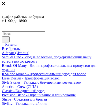
график работы:
по будням
с 11:00 до 18:00
Каталог
Все бренды
Alfaparf (Италия)
Semi di Lino - Уход за волосами, подчеркивающий вашу
естественную красоту
Blends Of Many - Линия профессиональных продуктов для
мужчин
Il Salone Milano - Профессиональный уход для волос
Lisse Design - Трансформация волос
Style Stories - Укладка с безупречным результатом
American Crew (США)
Classic - Ежедневный уход
Precision Blend - Окрашивание и тонирование
Shave - Средства для бритья
Styling - Укладка и стайлинг