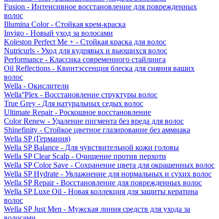
Fusion - Интенсивное восстановление для поврежденных
волос
Illumina Color - Стойкая крем-краска
Invigo - Новый уход за волосами
Koleston Perfect Me + - Стойкая краска для волос
Nutricurls - Уход для кудрявых и вьющихся волос
Performance - Классика современного стайлинга
Oil Reflections - Квинтэссенция блеска для сияния ваших
волос
Wella - Окислители
Wella°Plex - Восстановление структуры волос
True Grey - Для натуральных седых волос
Ultimate Repair - Роскошное восстановление
Color Renew - Удаление пигмента без вреда для волос
Shinefinity - Стойкое цветное глазирование без аммиака
Wella SP (Германия)
Wella SP Balance - Для чувствительной кожи головы
Wella SP Clear Scalp - Очищение против перхоти
Wella SP Color Save - Сохранение цвета для окрашенных волос
Wella SP Hydrate - Увлажнение для нормальных и сухих волос
Wella SP Repair - Восстановление для поврежденных волос
Wella SP Luxe Oil - Новая коллекция для защиты кератина
волос
Wella SP Just Men - Мужская линия средств для ухода за
волосами