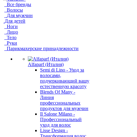
Все бренды
Волосы
Для мужчин
Для детей
Ноги
Лицо
Тело
Руки
Парикмахерские принадлежности
Alfaparf (Италия)
Semi di Lino - Уход за
волосами,
подчеркивающий вашу
естественную красоту
Blends Of Many -
Линия
профессиональных
продуктов для мужчин
Il Salone Milano -
Профессиональный
уход для волос
Lisse Design -
Трансформация волос