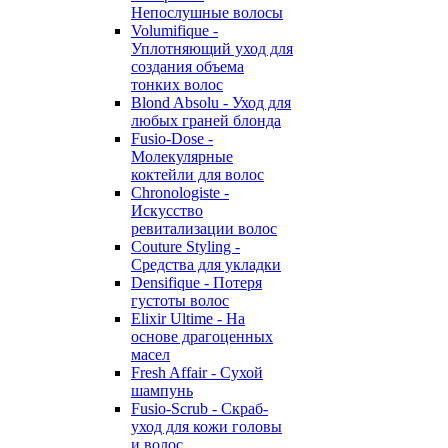
Непослушные волосы
Volumifique -
Уплотняющий уход для
создания объема
тонких волос
Blond Absolu - Уход для
любых граней блонда
Fusio-Dose -
Молекулярные
коктейли для волос
Chronologiste -
Искусство
ревитализации волос
Couture Styling -
Средства для укладки
Densifique - Потеря
густоты волос
Elixir Ultime - На
основе драгоценных
масел
Fresh Affair - Сухой
шампунь
Fusio-Scrub - Скраб-
уход для кожи головы
и волос