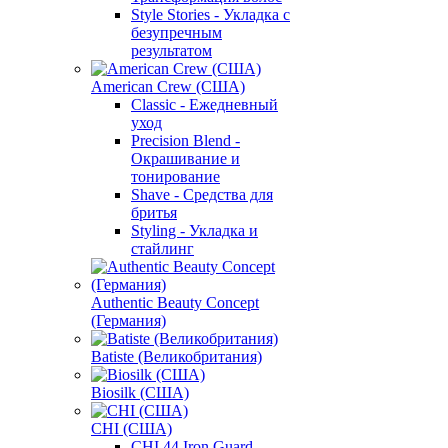
Style Stories - Укладка с
безупречным
результатом
American Crew (США)
Classic - Ежедневный
уход
Precision Blend -
Окрашивание и
тонирование
Shave - Средства для
бритья
Styling - Укладка и
стайлинг
Authentic Beauty Concept
(Германия)
Batiste (Великобритания)
Biosilk (США)
CHI (США)
CHI 44 Iron Guard -