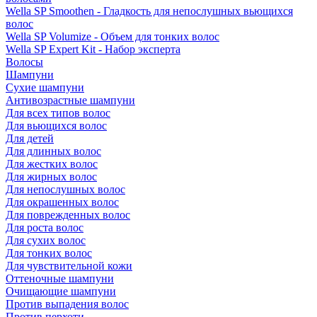
Wella SP Smoothen - Гладкость для непослушных вьющихся
волос
Wella SP Volumize - Объем для тонких волос
Wella SP Expert Kit - Набор эксперта
Волосы
Шампуни
Сухие шампуни
Антивозрастные шампуни
Для всех типов волос
Для вьющихся волос
Для детей
Для длинных волос
Для жестких волос
Для жирных волос
Для непослушных волос
Для окрашенных волос
Для поврежденных волос
Для роста волос
Для сухих волос
Для тонких волос
Для чувствительной кожи
Оттеночные шампуни
Очищающие шампуни
Против выпадения волос
Против перхоти