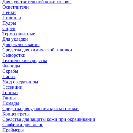
Для чувствительной кожи головы
Осветлители
Пенки
Пилинги
Пудры
Спреи
Термозащитные
Для укладки
Для расчесывания
Средства для химической завивки
Сыворотки
Технические средства
Флюиды
Скрабы
Пасты
Уход с кератином
Эссенции
Тоники
Глины
Помады
Средства для удаления краски с кожи
Концентраты
Средства для защиты кожи при окрашивании
Салфетки для волос
Праймеры