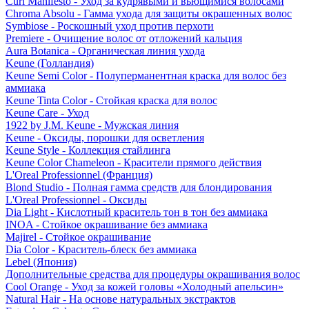
Curl Manifesto - Уход за кудрявыми и вьющимися волосами
Chroma Absolu - Гамма ухода для защиты окрашенных волос
Symbiose - Роскошный уход против перхоти
Premiere - Очищение волос от отложений кальция
Aura Botanica - Органическая линия ухода
Keune (Голландия)
Keune Semi Color - Полуперманентная краска для волос без
аммиака
Keune Tinta Color - Стойкая краска для волос
Keune Care - Уход
1922 by J.M. Keune - Мужская линия
Keune - Оксиды, порошки для осветления
Keune Style - Коллекция стайлинга
Keune Color Chameleon - Красители прямого действия
L'Oreal Professionnel (Франция)
Blond Studio - Полная гамма средств для блондирования
L'Oreal Professionnel - Оксиды
Dia Light - Кислотный краситель тон в тон без аммиака
INOA - Стойкое окрашивание без аммиака
Majirel - Стойкое окрашивание
Dia Color - Краситель-блеск без аммиака
Lebel (Япония)
Дополнительные средства для процедуры окрашивания волос
Cool Orange - Уход за кожей головы «Холодный апельсин»
Natural Hair - На основе натуральных экстрактов