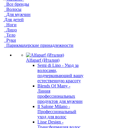
Все бренды
Волосы
Для мужчин
Для детей
Ноги
Лицо
Тело
Руки
Парикмахерские принадлежности
Alfaparf (Италия)
Semi di Lino - Уход за
волосами,
подчеркивающий вашу
естественную красоту
Blends Of Many -
Линия
профессиональных
продуктов для мужчин
Il Salone Milano -
Профессиональный
уход для волос
Lisse Design -
Трансформация волос