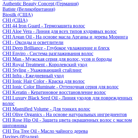
Authentic Beauty Concept (Германия)
Batiste (Великобритания)
Biosilk (США)
CHI (США)
CHI 44 Iron Guard - Термозащита волос
CHI Aloe Vera - Линия для всех типов кудрявых волос
CHI Argan Oil - На основе масла Арганы и дерева Моринга
CHI - Оксиды и осветлители
CHI Deep Brilliance - Глубокое увлажнение и блеск
CHI Enviro - Система разглаживания волос
CHI Man - Мужская серия для волос, усов и бороды
CHI Royal Treatment - Королевский уход
CHI Styling - Ухаживающий стайлинг
CHI Infra - Ежедневный уход
CHI Ionic Hair Color - Краска для волос
CHI Ionic Color Illuminate - Оттеночная серия для волос
CHI Keratin - Кератиновое восстановление волос
CHI Luxury Black Seed Oil - Линия уходов для поврежденных
волос
CHI Magnified Volume - Для тонких волос
CHI Olive Organics - На основе натуральных ингредиентов
CHI Rose Hip Oil - Защита цвета окрашенных волос с маслом
шиповника
CHI Tea Tree Oil - Масло чайного дерева
Davines (Италия)