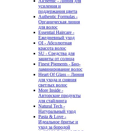
Alchemic - Линия для
усиления и
поддержания цвета
Authentic Formulas -
Органическая линия
для волос
Essential Haircare -
Eжедневный уход
OI - Абсолютная
красота волос
SU - Средства для
защиты от солнца
Finest Pigments - Био-
ламинирование волос
Heart Of Glass – Линия
для ухода и сияния
светлых волос
More Inside -
Авторские продукты
для стайлинга
Natural Tech -
Натуральный уход
Pasta & Love -
Идеальное бритье и
уход за бородой