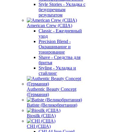
Style Stories - Укладка с
безупречным
результатом
American Crew (США)
Classic - Ежедневный
уход
Precision Blend -
Окрашивание и
тонирование
Shave - Средства для
бритья
Styling - Укладка и
стайлинг
Authentic Beauty Concept
(Германия)
Batiste (Великобритания)
Biosilk (США)
CHI (США)
CHI 44 Iron Guard -