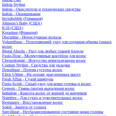
Indola Styling
Indola - Окислители и технические средства
Indola - Окрашивание
Invisibobble (Германия)
Johnson’s Baby (США)
K18 (США)
Kerastase (Франция)
Discipline - Непослушные волосы
Volumifique - Уплотняющий уход для создания объема тонких
волос
Blond Absolu - Уход для любых граней блонда
Fusio-Dose - Молекулярные коктейли для волос
Chronologiste - Искусство ревитализации волос
Couture Styling - Средства для укладки
Densifique - Потеря густоты волос
Elixir Ultime - На основе драгоценных масел
Fresh Affair - Сухой шампунь
Fusio-Scrub - Скраб-уход для кожи головы и волос
Genesis - Гамма против выпадения волос
Initialiste - Красота волос от корней до кончиков
Nutritive - Для сухих и чувствительных волос
Resistance - Восстановление волос
Soleil - Защита от солнца
Specifique - Несбалансированное состояние кожи головы