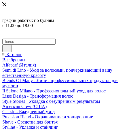
график работы:
по будням
с 11:00 до 18:00
Каталог
Все бренды
Alfaparf (Италия)
Semi di Lino - Уход за волосами, подчеркивающий вашу
естественную красоту
Blends Of Many - Линия профессиональных продуктов для
мужчин
Il Salone Milano - Профессиональный уход для волос
Lisse Design - Трансформация волос
Style Stories - Укладка с безупречным результатом
American Crew (США)
Classic - Ежедневный уход
Precision Blend - Окрашивание и тонирование
Shave - Средства для бритья
Styling - Укладка и стайлинг