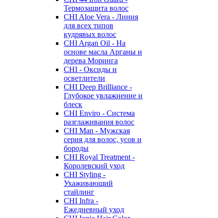
Термозащита волос
CHI Aloe Vera - Линия
для всех типов
кудрявых волос
CHI Argan Oil - На
основе масла Арганы и
дерева Моринга
CHI - Оксиды и
осветлители
CHI Deep Brilliance -
Глубокое увлажнение и
блеск
CHI Enviro - Система
разглаживания волос
CHI Man - Мужская
серия для волос, усов и
бороды
CHI Royal Treatment -
Королевский уход
CHI Styling -
Ухаживающий
стайлинг
CHI Infra -
Ежедневный уход