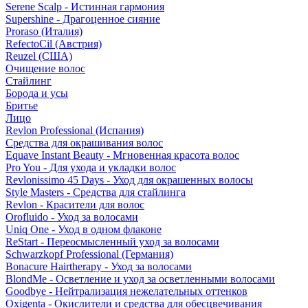
Serene Scalp - Истинная гармония
Supershine - Драгоценное сияние
Proraso (Италия)
RefectoCil (Австрия)
Reuzel (США)
Очищение волос
Стайлинг
Борода и усы
Бритье
Лицо
Revlon Professional (Испания)
Средства для окрашивания волос
Equave Instant Beauty - Мгновенная красота волос
Pro You - Для ухода и укладки волос
Revlonissimo 45 Days - Уход для окрашенных волосы
Style Masters - Средства для стайлинга
Revlon - Красители для волос
Orofluido - Уход за волосами
Uniq One - Уход в одном флаконе
ReStart - Переосмысленный уход за волосами
Schwarzkopf Professional (Германия)
Bonacure Hairtherapy - Уход за волосами
BlondMe - Осветление и уход за осветленными волосами
Goodbye - Нейтрализация нежелательных оттенков
Oxigenta - Окислители и средства для обесцвечивания