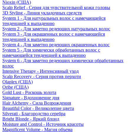
Nioxin (США)
Scalp Relief - Серия для чувствительной кожи головы
3D Styling - Линия укладочных средств
System 1 - Для натуральных волос с намечающейся
тенденцией к выпадению
System 2 - Для заметно редеющих натуральных волос
System 3 - Для окрашенных волос с намечающейся
тенденцией к выпадению
System 4 - Для заметно редеющих окрашенных волос
System 5 - Для химически обработанных волос с
намечающейся тенденцией к выпадению
System 6 - Для заметно редеющих химически обработанных
волос
Intensive Therapy - Интенсивный уход
Scalp Recovery - Серия против перхоти
Olaplex (США)
Oribe (США)
Gold Lust - Роскошь золота
Signature - Вдохновение дня
Hair Alchemy - Сила Возрождения
Beautiful Color - Великолепие цвета
Silverati - Благородство серебра
Bright Blonde - Яркий блонд
Moisture and Control - Источник красоты
Magnificent Volume - Магия объема