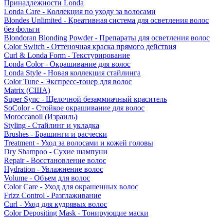
Принадлежности Londa
Londa Care - Коллекция по уходу за волосами
Blondes Unlimited - Креативная система для осветления волос
без фольги
Blondoran Blonding Powder - Препараты для осветления волос
Color Switch - Оттеночная краска прямого действия
Curl & Londa Form - Текстурирование
Londa Color - Окрашивание для волос
Londa Style - Новая коллекция стайлинга
Color Tune - Экспресс-тонер для волос
Matrix (США)
Super Sync - Щелочной безаммиачный краситель
SoColor - Стойкое окрашивание для волос
Moroccanoil (Израиль)
Styling - Стайлинг и укладка
Brushes - Брашинги и расчески
Treatment - Уход за волосами и кожей головы
Dry Shampoo - Сухие шампуни
Repair - Восстановление волос
Hydration - Увлажнение волос
Volume - Объем для волос
Color Care - Уход для окрашенных волос
Frizz Control - Разглаживание
Curl - Уход для кудрявых волос
Color Depositing Mask - Тонирующие маски