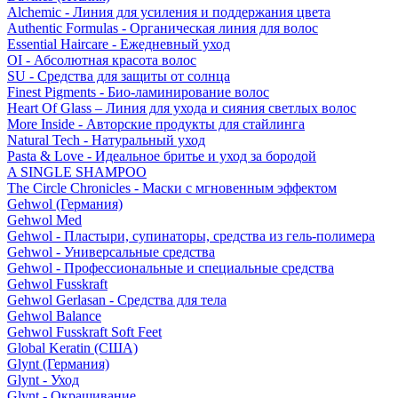
Alchemic - Линия для усиления и поддержания цвета
Authentic Formulas - Органическая линия для волос
Essential Haircare - Eжедневный уход
OI - Абсолютная красота волос
SU - Средства для защиты от солнца
Finest Pigments - Био-ламинирование волос
Heart Of Glass – Линия для ухода и сияния светлых волос
More Inside - Авторские продукты для стайлинга
Natural Tech - Натуральный уход
Pasta & Love - Идеальное бритье и уход за бородой
A SINGLE SHAMPOO
The Circle Chronicles - Маски с мгновенным эффектом
Gehwol (Германия)
Gehwol Med
Gehwol - Пластыри, супинаторы, средства из гель-полимера
Gehwol - Универсальные средства
Gehwol - Профессиональные и специальные средства
Gehwol Fusskraft
Gehwol Gerlasan - Средства для тела
Gehwol Balance
Gehwol Fusskraft Soft Feet
Global Keratin (США)
Glynt (Германия)
Glynt - Уход
Glynt - Окрашивание