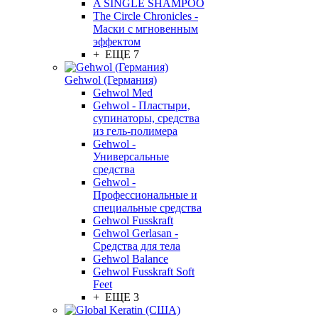
A SINGLE SHAMPOO
The Circle Chronicles -
Маски с мгновенным
эффектом
+ ЕЩЕ 7
Gehwol (Германия)
Gehwol Med
Gehwol - Пластыри,
супинаторы, средства
из гель-полимера
Gehwol -
Универсальные
средства
Gehwol -
Профессиональные и
специальные средства
Gehwol Fusskraft
Gehwol Gerlasan -
Средства для тела
Gehwol Balance
Gehwol Fusskraft Soft
Feet
+ ЕЩЕ 3