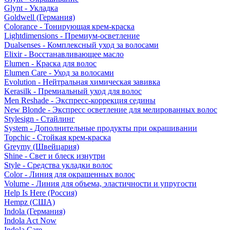
Glynt - Укладка
Goldwell (Германия)
Colorance - Тонирующая крем-краска
Lightdimensions - Премиум-осветление
Dualsenses - Комплексный уход за волосами
Elixir - Восстанавливающее масло
Elumen - Краска для волос
Elumen Care - Уход за волосами
Evolution - Нейтральная химическая завивка
Kerasilk - Премиальный уход для волос
Men Reshade - Экспресс-коррекция седины
New Blonde - Экспресс осветление для мелированных волос
Stylesign - Стайлинг
System - Дополнительные продукты при окрашивании
Topchic - Стойкая крем-краска
Greymy (Швейцария)
Shine - Свет и блеск изнутри
Style - Средства укладки волос
Color - Линия для окрашенных волос
Volume - Линия для объема, эластичности и упругости
Help Is Here (Россия)
Hempz (США)
Indola (Германия)
Indola Act Now
Indola Care