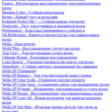
Fusion - Интенсивное восстановление для поврежденных
волос
Illumina Color - Стойкая крем-краска
Invigo - Новый уход за волосами
Koleston Perfect Me + - Стойкая краска для волос
Nutricurls - Уход для кудрявых и вьющихся волос
Performance - Классика современного стайлинга
Oil Reflections - Квинтэссенция блеска для сияния ваших
волос
Wella - Окислители
Wella°Plex - Восстановление структуры волос
True Grey - Для натуральных седых волос
Ultimate Repair - Роскошное восстановление
Color Renew - Удаление пигмента без вреда для волос
Shinefinity - Стойкое цветное глазирование без аммиака
Wella SP (Германия)
Wella SP Balance - Для чувствительной кожи головы
Wella SP Clear Scalp - Очищение против перхоти
Wella SP Color Save - Сохранение цвета для окрашенных волос
Wella SP Hydrate - Увлажнение для нормальных и сухих волос
Wella SP Repair - Восстановление для поврежденных волос
Wella SP Luxe Oil - Новая коллекция для защиты кератина
волос
Wella SP Just Men - Мужская линия средств для ухода за
волосами