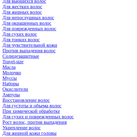
Для вьющихся волос
Для жестких волос
Для жирных волос
Для непослушных волос
Для окрашенных волос
Для поврежденных волос
Для сухих волос
Для тонких волос
Для чувствительной кожи
Против выпадения волос
Солнцезащитные
Travel-size
Масла
Молочко
Муссы
Наборы
Окислители
Ампулы
Восстановление волос
Для густоты и объема волос
При химической обработке
Для сухих и поврежденных волос
Рост волос, против выпадения
Укрепление волос
Для жирной кожи головы