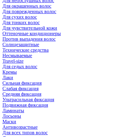
Для непослушных волос
Для окрашенных волос
Для поврежденных волос
Для сухих волос
Для тонких волос
Для чувствительной кожи
Оттеночные кондиционеры
Против выпадения волос
Солнцезащитные
Технические средства
Несмываемые
Travel-size
Для седых волос
Кремы
Лаки
Сильная фиксация
Слабая фиксация
Средняя фиксация
Ультрасильная фиксация
Подвижная фиксация
Ламинаты
Лосьоны
Маски
Антивозрастные
Для всех типов волос