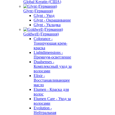
Global Keratin (США)
Glynt (Германия)
Glynt - Уход
Glynt - Окрашивание
Glynt - Укладка
Goldwell (Германия)
Colorance -
Тонирующая крем-
краска
Lightdimensions -
Премиум-осветление
Dualsenses -
Комплексный уход за
волосами
Elixir -
Восстанавливающее
масло
Elumen - Краска для
волос
Elumen Care - Уход за
волосами
Evolution -
Нейтральная