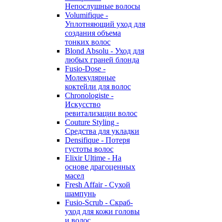
Непослушные волосы
Volumifique -
Уплотняющий уход для
создания объема
тонких волос
Blond Absolu - Уход для
любых граней блонда
Fusio-Dose -
Молекулярные
коктейли для волос
Chronologiste -
Искусство
ревитализации волос
Couture Styling -
Средства для укладки
Densifique - Потеря
густоты волос
Elixir Ultime - На
основе драгоценных
масел
Fresh Affair - Сухой
шампунь
Fusio-Scrub - Скраб-
уход для кожи головы
и волос