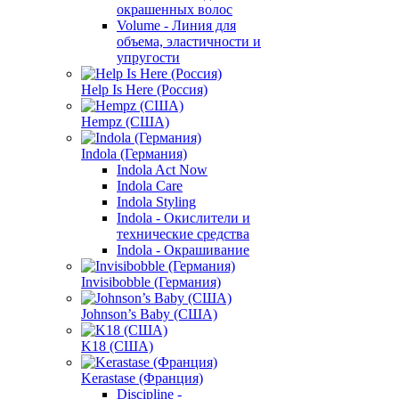
окрашенных волос
Volume - Линия для
объема, эластичности и
упругости
Help Is Here (Россия)
Hempz (США)
Indola (Германия)
Indola Act Now
Indola Care
Indola Styling
Indola - Окислители и
технические средства
Indola - Окрашивание
Invisibobble (Германия)
Johnson’s Baby (США)
K18 (США)
Kerastase (Франция)
Discipline -