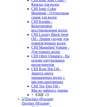
CHI Ionic Hair Color -
Краска для волос
CHI Ionic Color
Illuminate - Оттеночная
серия для волос
CHI Keratin -
Кератиновое
восстановление волос
CHI Luxury Black Seed
Oil - Линия уходов для
поврежденных волос
CHI Magnified Volume -
Для тонких волос
CHI Olive Organics - На
основе натуральных
ингредиентов
CHI Rose Hip Oil -
Защита цвета
окрашенных волос с
маслом шиповника
CHI Tea Tree Oil -
Масло чайного дерева
+ ЕЩЕ 13
Davines (Италия)