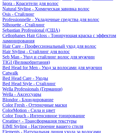
Igora - Красители для волос
Natural Styling - Химическая завивка волос
Osis - Стайлинг
Professionnelle - Укладочные средства для волос
Silhouette - Стайлинг
Sebastian Professional (США)
Cellophanes Hair Gloss - Тонирующая краска с эффектом
ламинирования
Hair Care - Профессиональный уход для волос
Hair Styling - Стайлинг для волос
Seb Man - Уход и стайлинг волос для мужчин
TIGI (Великобритания)
Bed Head for Men - Уход за волосами для мужчин
Catwalk
Bed Head Care - Уходы
Bed Head Style - Стайлинг
Wella Professionals (Германия)
Wella - Аксессуары
Blondor - Блондирование
Color Fresh - Оттеночные маски
ColorMotion - Сила и цвет
Color Touch - Интенсивное тонирование
Creatine+ - Трансформация текстуры
EIMI Styling - Настроение вашего стиля
Elements - Натуральная линия ухода за волосами