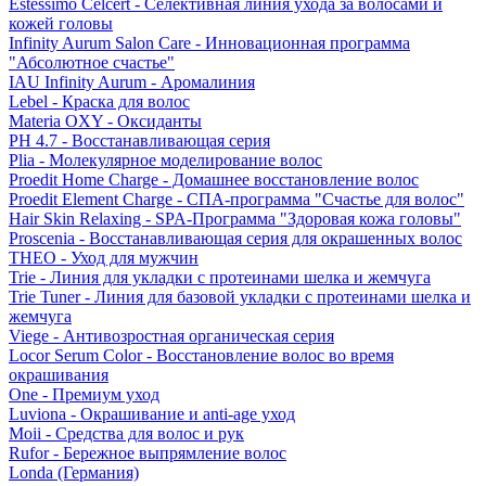
Estessimo Celcert - Селективная линия ухода за волосами и
кожей головы
Infinity Aurum Salon Care - Инновационная программа
"Абсолютное счастье"
IAU Infinity Aurum - Аромалиния
Lebel - Краска для волос
Materia OXY - Оксиданты
PH 4.7 - Восстанавливающая серия
Plia - Молекулярное моделирование волос
Proedit Home Charge - Домашнее восстановление волос
Proedit Element Charge - СПА-программа "Счастье для волос"
Hair Skin Relaxing - SPA-Программа "Здоровая кожа головы"
Proscenia - Восстанавливающая серия для окрашенных волос
THEO - Уход для мужчин
Trie - Линия для укладки с протеинами шелка и жемчуга
Trie Tuner - Линия для базовой укладки с протеинами шелка и
жемчуга
Viege - Антивозростная органическая серия
Locor Serum Color - Восстановление волос во время
окрашивания
One - Премиум уход
Luviona - Окрашивание и anti-age уход
Moii - Средства для волос и рук
Rufor - Бережное выпрямление волос
Londa (Германия)