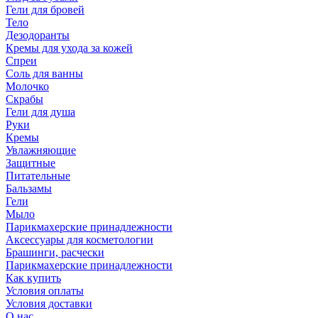
Гели для бровей
Тело
Дезодоранты
Кремы для ухода за кожей
Спреи
Соль для ванны
Молочко
Скрабы
Гели для душа
Руки
Кремы
Увлажняющие
Защитные
Питательные
Бальзамы
Гели
Мыло
Парикмахерские принадлежности
Аксессуары для косметологии
Брашинги, расчески
Парикмахерские принадлежности
Как купить
Условия оплаты
Условия доставки
О нас