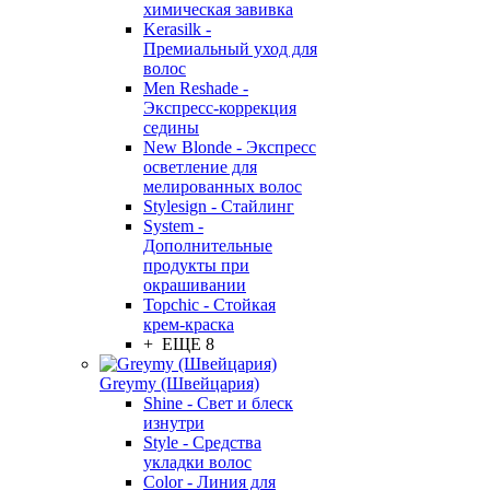
химическая завивка
Kerasilk -
Премиальный уход для
волос
Men Reshade -
Экспресс-коррекция
седины
New Blonde - Экспресс
осветление для
мелированных волос
Stylesign - Стайлинг
System -
Дополнительные
продукты при
окрашивании
Topchic - Стойкая
крем-краска
+ ЕЩЕ 8
Greymy (Швейцария)
Shine - Свет и блеск
изнутри
Style - Средства
укладки волос
Color - Линия для