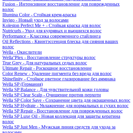
Fusion - Интенсивное восстановление для поврежденных
волос
Illumina Color - Стойкая крем-краска
Invigo - Новый уход за волосами
Koleston Perfect Me + - Стойкая краска для волос
Nutricurls - Уход для кудрявых и вьющихся волос
Performance - Классика современного стайлинга
Oil Reflections - Квинтэссенция блеска для сияния ваших
волос
Wella - Окислители
Wella°Plex - Восстановление структуры волос
True Grey - Для натуральных седых волос
Ultimate Repair - Роскошное восстановление
Color Renew - Удаление пигмента без вреда для волос
Shinefinity - Стойкое цветное глазирование без аммиака
Wella SP (Германия)
Wella SP Balance - Для чувствительной кожи головы
Wella SP Clear Scalp - Очищение против перхоти
Wella SP Color Save - Сохранение цвета для окрашенных волос
Wella SP Hydrate - Увлажнение для нормальных и сухих волос
Wella SP Repair - Восстановление для поврежденных волос
Wella SP Luxe Oil - Новая коллекция для защиты кератина
волос
Wella SP Just Men - Мужская линия средств для ухода за
волосами