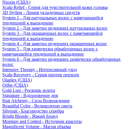
Nioxin (США)
Scalp Relief - Серия для чувствительной кожи головы
3D Styling - Линия укладочных средств
System 1 - Для натуральных волос с намечающейся
тенденцией к выпадению
System 2 - Для заметно редеющих натуральных волос
System 3 - Для окрашенных волос с намечающейся
тенденцией к выпадению
System 4 - Для заметно редеющих окрашенных волос
System 5 - Для химически обработанных волос с
намечающейся тенденцией к выпадению
System 6 - Для заметно редеющих химически обработанных
волос
Intensive Therapy - Интенсивный уход
Scalp Recovery - Серия против перхоти
Olaplex (США)
Oribe (США)
Gold Lust - Роскошь золота
Signature - Вдохновение дня
Hair Alchemy - Сила Возрождения
Beautiful Color - Великолепие цвета
Silverati - Благородство серебра
Bright Blonde - Яркий блонд
Moisture and Control - Источник красоты
Magnificent Volume - Магия объема