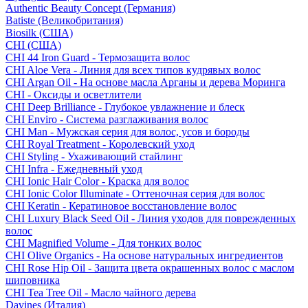
Authentic Beauty Concept (Германия)
Batiste (Великобритания)
Biosilk (США)
CHI (США)
CHI 44 Iron Guard - Термозащита волос
CHI Aloe Vera - Линия для всех типов кудрявых волос
CHI Argan Oil - На основе масла Арганы и дерева Моринга
CHI - Оксиды и осветлители
CHI Deep Brilliance - Глубокое увлажнение и блеск
CHI Enviro - Система разглаживания волос
CHI Man - Мужская серия для волос, усов и бороды
CHI Royal Treatment - Королевский уход
CHI Styling - Ухаживающий стайлинг
CHI Infra - Ежедневный уход
CHI Ionic Hair Color - Краска для волос
CHI Ionic Color Illuminate - Оттеночная серия для волос
CHI Keratin - Кератиновое восстановление волос
CHI Luxury Black Seed Oil - Линия уходов для поврежденных
волос
CHI Magnified Volume - Для тонких волос
CHI Olive Organics - На основе натуральных ингредиентов
CHI Rose Hip Oil - Защита цвета окрашенных волос с маслом
шиповника
CHI Tea Tree Oil - Масло чайного дерева
Davines (Италия)