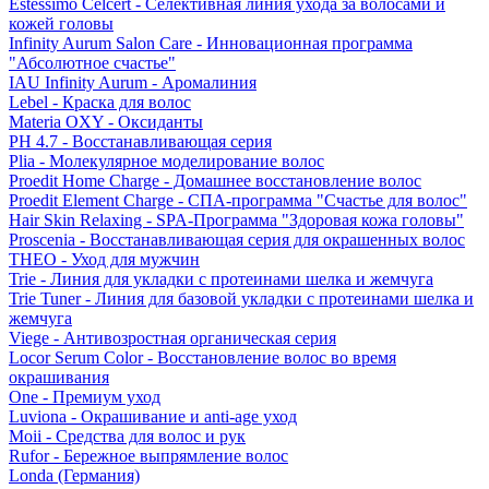
Estessimo Celcert - Селективная линия ухода за волосами и
кожей головы
Infinity Aurum Salon Care - Инновационная программа
"Абсолютное счастье"
IAU Infinity Aurum - Аромалиния
Lebel - Краска для волос
Materia OXY - Оксиданты
PH 4.7 - Восстанавливающая серия
Plia - Молекулярное моделирование волос
Proedit Home Charge - Домашнее восстановление волос
Proedit Element Charge - СПА-программа "Счастье для волос"
Hair Skin Relaxing - SPA-Программа "Здоровая кожа головы"
Proscenia - Восстанавливающая серия для окрашенных волос
THEO - Уход для мужчин
Trie - Линия для укладки с протеинами шелка и жемчуга
Trie Tuner - Линия для базовой укладки с протеинами шелка и
жемчуга
Viege - Антивозростная органическая серия
Locor Serum Color - Восстановление волос во время
окрашивания
One - Премиум уход
Luviona - Окрашивание и anti-age уход
Moii - Средства для волос и рук
Rufor - Бережное выпрямление волос
Londa (Германия)