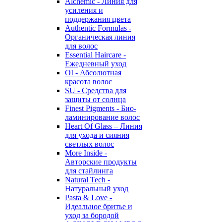
Alchemic - Линия для
усиления и
поддержания цвета
Authentic Formulas -
Органическая линия
для волос
Essential Haircare -
Eжедневный уход
OI - Абсолютная
красота волос
SU - Средства для
защиты от солнца
Finest Pigments - Био-
ламинирование волос
Heart Of Glass – Линия
для ухода и сияния
светлых волос
More Inside -
Авторские продукты
для стайлинга
Natural Tech -
Натуральный уход
Pasta & Love -
Идеальное бритье и
уход за бородой