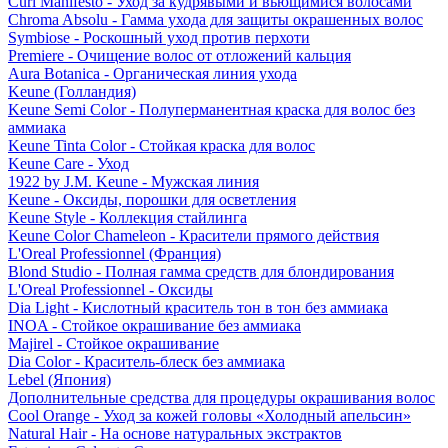
Curl Manifesto - Уход за кудрявыми и вьющимися волосами
Chroma Absolu - Гамма ухода для защиты окрашенных волос
Symbiose - Роскошный уход против перхоти
Premiere - Очищение волос от отложений кальция
Aura Botanica - Органическая линия ухода
Keune (Голландия)
Keune Semi Color - Полуперманентная краска для волос без
аммиака
Keune Tinta Color - Стойкая краска для волос
Keune Care - Уход
1922 by J.M. Keune - Мужская линия
Keune - Оксиды, порошки для осветления
Keune Style - Коллекция стайлинга
Keune Color Chameleon - Красители прямого действия
L'Oreal Professionnel (Франция)
Blond Studio - Полная гамма средств для блондирования
L'Oreal Professionnel - Оксиды
Dia Light - Кислотный краситель тон в тон без аммиака
INOA - Стойкое окрашивание без аммиака
Majirel - Стойкое окрашивание
Dia Color - Краситель-блеск без аммиака
Lebel (Япония)
Дополнительные средства для процедуры окрашивания волос
Cool Orange - Уход за кожей головы «Холодный апельсин»
Natural Hair - На основе натуральных экстрактов