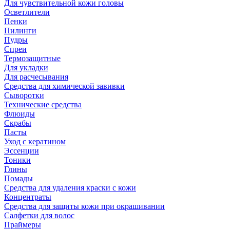
Для чувствительной кожи головы
Осветлители
Пенки
Пилинги
Пудры
Спреи
Термозащитные
Для укладки
Для расчесывания
Средства для химической завивки
Сыворотки
Технические средства
Флюиды
Скрабы
Пасты
Уход с кератином
Эссенции
Тоники
Глины
Помады
Средства для удаления краски с кожи
Концентраты
Средства для защиты кожи при окрашивании
Салфетки для волос
Праймеры