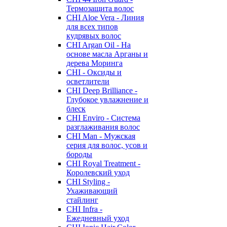
Термозащита волос
CHI Aloe Vera - Линия
для всех типов
кудрявых волос
CHI Argan Oil - На
основе масла Арганы и
дерева Моринга
CHI - Оксиды и
осветлители
CHI Deep Brilliance -
Глубокое увлажнение и
блеск
CHI Enviro - Система
разглаживания волос
CHI Man - Мужская
серия для волос, усов и
бороды
CHI Royal Treatment -
Королевский уход
CHI Styling -
Ухаживающий
стайлинг
CHI Infra -
Ежедневный уход