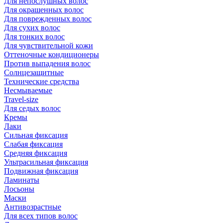
Для непослушных волос
Для окрашенных волос
Для поврежденных волос
Для сухих волос
Для тонких волос
Для чувствительной кожи
Оттеночные кондиционеры
Против выпадения волос
Солнцезащитные
Технические средства
Несмываемые
Travel-size
Для седых волос
Кремы
Лаки
Сильная фиксация
Слабая фиксация
Средняя фиксация
Ультрасильная фиксация
Подвижная фиксация
Ламинаты
Лосьоны
Маски
Антивозрастные
Для всех типов волос