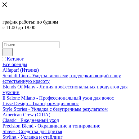
график работы:
по будням
с 11:00 до 18:00
Каталог
Все бренды
Alfaparf (Италия)
Semi di Lino - Уход за волосами, подчеркивающий вашу
естественную красоту
Blends Of Many - Линия профессиональных продуктов для
мужчин
Il Salone Milano - Профессиональный уход для волос
Lisse Design - Трансформация волос
Style Stories - Укладка с безупречным результатом
American Crew (США)
Classic - Ежедневный уход
Precision Blend - Окрашивание и тонирование
Shave - Средства для бритья
Styling - Укладка и стайлинг