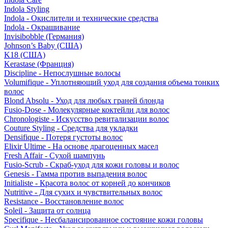
Indola Styling
Indola - Окислители и технические средства
Indola - Окрашивание
Invisibobble (Германия)
Johnson’s Baby (США)
K18 (США)
Kerastase (Франция)
Discipline - Непослушные волосы
Volumifique - Уплотняющий уход для создания объема тонких
волос
Blond Absolu - Уход для любых граней блонда
Fusio-Dose - Молекулярные коктейли для волос
Chronologiste - Искусство ревитализации волос
Couture Styling - Средства для укладки
Densifique - Потеря густоты волос
Elixir Ultime - На основе драгоценных масел
Fresh Affair - Сухой шампунь
Fusio-Scrub - Скраб-уход для кожи головы и волос
Genesis - Гамма против выпадения волос
Initialiste - Красота волос от корней до кончиков
Nutritive - Для сухих и чувствительных волос
Resistance - Восстановление волос
Soleil - Защита от солнца
Specifique - Несбалансированное состояние кожи головы