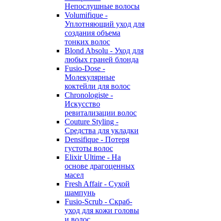
Непослушные волосы
Volumifique -
Уплотняющий уход для
создания объема
тонких волос
Blond Absolu - Уход для
любых граней блонда
Fusio-Dose -
Молекулярные
коктейли для волос
Chronologiste -
Искусство
ревитализации волос
Couture Styling -
Средства для укладки
Densifique - Потеря
густоты волос
Elixir Ultime - На
основе драгоценных
масел
Fresh Affair - Сухой
шампунь
Fusio-Scrub - Скраб-
уход для кожи головы
и волос