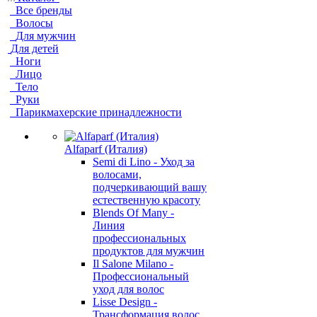
Все бренды
Волосы
Для мужчин
Для детей
Ноги
Лицо
Тело
Руки
Парикмахерские принадлежности
Alfaparf (Италия)
Semi di Lino - Уход за
волосами,
подчеркивающий вашу
естественную красоту
Blends Of Many -
Линия
профессиональных
продуктов для мужчин
Il Salone Milano -
Профессиональный
уход для волос
Lisse Design -
Трансформация волос