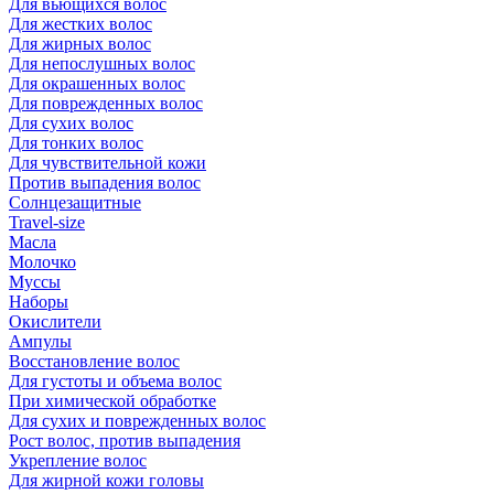
Для вьющихся волос
Для жестких волос
Для жирных волос
Для непослушных волос
Для окрашенных волос
Для поврежденных волос
Для сухих волос
Для тонких волос
Для чувствительной кожи
Против выпадения волос
Солнцезащитные
Travel-size
Масла
Молочко
Муссы
Наборы
Окислители
Ампулы
Восстановление волос
Для густоты и объема волос
При химической обработке
Для сухих и поврежденных волос
Рост волос, против выпадения
Укрепление волос
Для жирной кожи головы