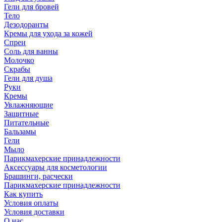
Гели для бровей
Тело
Дезодоранты
Кремы для ухода за кожей
Спреи
Соль для ванны
Молочко
Скрабы
Гели для душа
Руки
Кремы
Увлажняющие
Защитные
Питательные
Бальзамы
Гели
Мыло
Парикмахерские принадлежности
Аксессуары для косметологии
Брашинги, расчески
Парикмахерские принадлежности
Как купить
Условия оплаты
Условия доставки
О нас