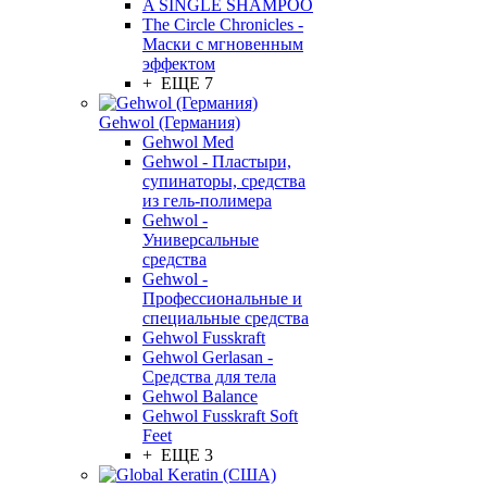
A SINGLE SHAMPOO
The Circle Chronicles -
Маски с мгновенным
эффектом
+ ЕЩЕ 7
Gehwol (Германия)
Gehwol Med
Gehwol - Пластыри,
супинаторы, средства
из гель-полимера
Gehwol -
Универсальные
средства
Gehwol -
Профессиональные и
специальные средства
Gehwol Fusskraft
Gehwol Gerlasan -
Средства для тела
Gehwol Balance
Gehwol Fusskraft Soft
Feet
+ ЕЩЕ 3