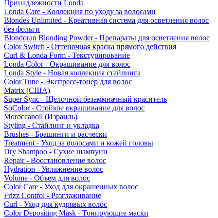
Принадлежности Londa
Londa Care - Коллекция по уходу за волосами
Blondes Unlimited - Креативная система для осветления волос
без фольги
Blondoran Blonding Powder - Препараты для осветления волос
Color Switch - Оттеночная краска прямого действия
Curl & Londa Form - Текстурирование
Londa Color - Окрашивание для волос
Londa Style - Новая коллекция стайлинга
Color Tune - Экспресс-тонер для волос
Matrix (США)
Super Sync - Щелочной безаммиачный краситель
SoColor - Стойкое окрашивание для волос
Moroccanoil (Израиль)
Styling - Стайлинг и укладка
Brushes - Брашинги и расчески
Treatment - Уход за волосами и кожей головы
Dry Shampoo - Сухие шампуни
Repair - Восстановление волос
Hydration - Увлажнение волос
Volume - Объем для волос
Color Care - Уход для окрашенных волос
Frizz Control - Разглаживание
Curl - Уход для кудрявых волос
Color Depositing Mask - Тонирующие маски