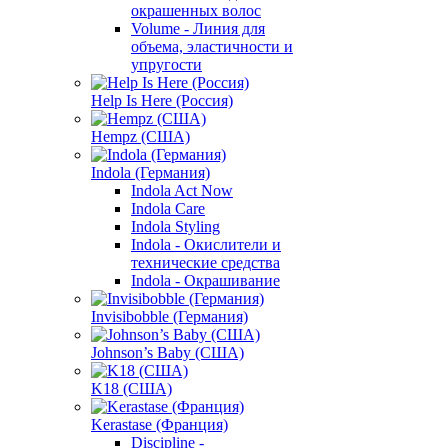
окрашенных волос
Volume - Линия для
объема, эластичности и
упругости
Help Is Here (Россия)
Hempz (США)
Indola (Германия)
Indola Act Now
Indola Care
Indola Styling
Indola - Окислители и
технические средства
Indola - Окрашивание
Invisibobble (Германия)
Johnson’s Baby (США)
K18 (США)
Kerastase (Франция)
Discipline -