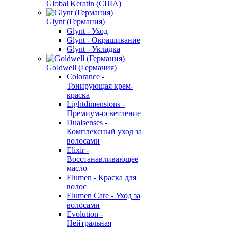
Global Keratin (США)
Glynt (Германия)
Glynt - Уход
Glynt - Окрашивание
Glynt - Укладка
Goldwell (Германия)
Colorance -
Тонирующая крем-
краска
Lightdimensions -
Премиум-осветление
Dualsenses -
Комплексный уход за
волосами
Elixir -
Восстанавливающее
масло
Elumen - Краска для
волос
Elumen Care - Уход за
волосами
Evolution -
Нейтральная