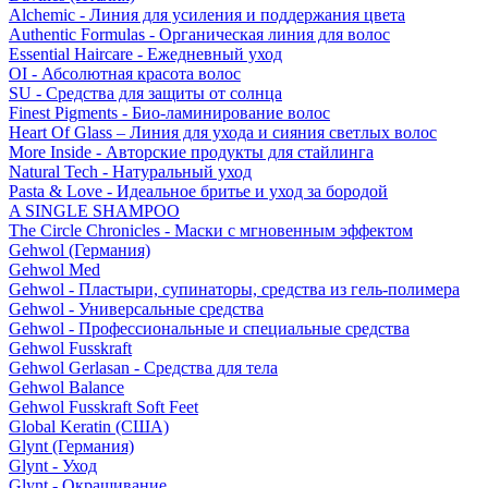
Alchemic - Линия для усиления и поддержания цвета
Authentic Formulas - Органическая линия для волос
Essential Haircare - Eжедневный уход
OI - Абсолютная красота волос
SU - Средства для защиты от солнца
Finest Pigments - Био-ламинирование волос
Heart Of Glass – Линия для ухода и сияния светлых волос
More Inside - Авторские продукты для стайлинга
Natural Tech - Натуральный уход
Pasta & Love - Идеальное бритье и уход за бородой
A SINGLE SHAMPOO
The Circle Chronicles - Маски с мгновенным эффектом
Gehwol (Германия)
Gehwol Med
Gehwol - Пластыри, супинаторы, средства из гель-полимера
Gehwol - Универсальные средства
Gehwol - Профессиональные и специальные средства
Gehwol Fusskraft
Gehwol Gerlasan - Средства для тела
Gehwol Balance
Gehwol Fusskraft Soft Feet
Global Keratin (США)
Glynt (Германия)
Glynt - Уход
Glynt - Окрашивание