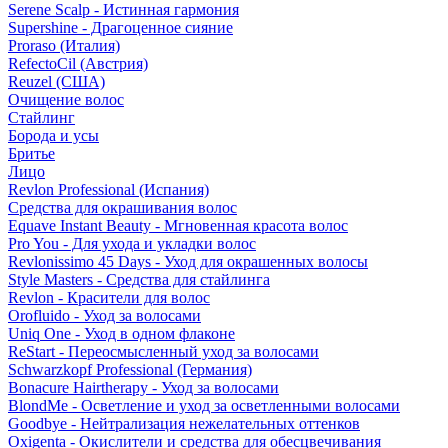
Serene Scalp - Истинная гармония
Supershine - Драгоценное сияние
Proraso (Италия)
RefectoCil (Австрия)
Reuzel (США)
Очищение волос
Стайлинг
Борода и усы
Бритье
Лицо
Revlon Professional (Испания)
Средства для окрашивания волос
Equave Instant Beauty - Мгновенная красота волос
Pro You - Для ухода и укладки волос
Revlonissimo 45 Days - Уход для окрашенных волосы
Style Masters - Средства для стайлинга
Revlon - Красители для волос
Orofluido - Уход за волосами
Uniq One - Уход в одном флаконе
ReStart - Переосмысленный уход за волосами
Schwarzkopf Professional (Германия)
Bonacure Hairtherapy - Уход за волосами
BlondMe - Осветление и уход за осветленными волосами
Goodbye - Нейтрализация нежелательных оттенков
Oxigenta - Окислители и средства для обесцвечивания