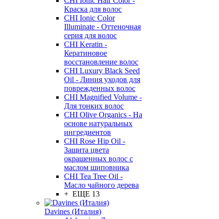
CHI Ionic Hair Color -
Краска для волос
CHI Ionic Color
Illuminate - Оттеночная
серия для волос
CHI Keratin -
Кератиновое
восстановление волос
CHI Luxury Black Seed
Oil - Линия уходов для
поврежденных волос
CHI Magnified Volume -
Для тонких волос
CHI Olive Organics - На
основе натуральных
ингредиентов
CHI Rose Hip Oil -
Защита цвета
окрашенных волос с
маслом шиповника
CHI Tea Tree Oil -
Масло чайного дерева
+ ЕЩЕ 13
Davines (Италия)