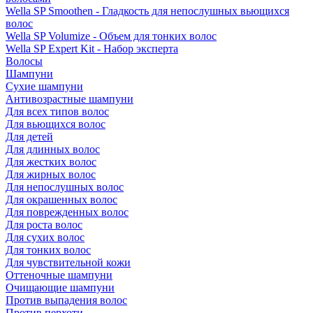
Wella SP Smoothen - Гладкость для непослушных вьющихся
волос
Wella SP Volumize - Объем для тонких волос
Wella SP Expert Kit - Набор эксперта
Волосы
Шампуни
Сухие шампуни
Антивозрастные шампуни
Для всех типов волос
Для вьющихся волос
Для детей
Для длинных волос
Для жестких волос
Для жирных волос
Для непослушных волос
Для окрашенных волос
Для поврежденных волос
Для роста волос
Для сухих волос
Для тонких волос
Для чувствительной кожи
Оттеночные шампуни
Очищающие шампуни
Против выпадения волос
Против перхоти