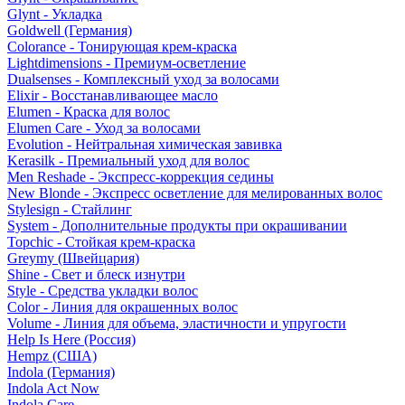
Glynt - Укладка
Goldwell (Германия)
Colorance - Тонирующая крем-краска
Lightdimensions - Премиум-осветление
Dualsenses - Комплексный уход за волосами
Elixir - Восстанавливающее масло
Elumen - Краска для волос
Elumen Care - Уход за волосами
Evolution - Нейтральная химическая завивка
Kerasilk - Премиальный уход для волос
Men Reshade - Экспресс-коррекция седины
New Blonde - Экспресс осветление для мелированных волос
Stylesign - Стайлинг
System - Дополнительные продукты при окрашивании
Topchic - Стойкая крем-краска
Greymy (Швейцария)
Shine - Свет и блеск изнутри
Style - Средства укладки волос
Color - Линия для окрашенных волос
Volume - Линия для объема, эластичности и упругости
Help Is Here (Россия)
Hempz (США)
Indola (Германия)
Indola Act Now
Indola Care