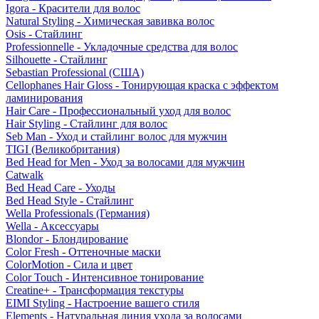
Igora - Красители для волос
Natural Styling - Химическая завивка волос
Osis - Стайлинг
Professionnelle - Укладочные средства для волос
Silhouette - Стайлинг
Sebastian Professional (США)
Cellophanes Hair Gloss - Тонирующая краска с эффектом
ламинирования
Hair Care - Профессиональный уход для волос
Hair Styling - Стайлинг для волос
Seb Man - Уход и стайлинг волос для мужчин
TIGI (Великобритания)
Bed Head for Men - Уход за волосами для мужчин
Catwalk
Bed Head Care - Уходы
Bed Head Style - Стайлинг
Wella Professionals (Германия)
Wella - Аксессуары
Blondor - Блондирование
Color Fresh - Оттеночные маски
ColorMotion - Сила и цвет
Color Touch - Интенсивное тонирование
Creatine+ - Трансформация текстуры
EIMI Styling - Настроение вашего стиля
Elements - Натуральная линия ухода за волосами