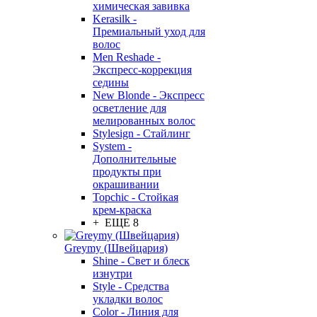
химическая завивка
Kerasilk -
Премиальный уход для
волос
Men Reshade -
Экспресс-коррекция
седины
New Blonde - Экспресс
осветление для
мелированных волос
Stylesign - Стайлинг
System -
Дополнительные
продукты при
окрашивании
Topchic - Стойкая
крем-краска
+ ЕЩЕ 8
Greymy (Швейцария)
Shine - Свет и блеск
изнутри
Style - Средства
укладки волос
Color - Линия для