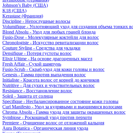
Johnson’s Baby (США)
K18 (США)
Kerastase (Франция)
Discipline - Непослушные волосы
Volumifique - Уплотняющий уход для создания объема тонких в
Blond Absolu - Уход для любых граней блонда
Fusio-Dose - Молекулярные коктейли для волос
Chronologiste - Искусство ревитализации волос
Couture Styling - Средства для укладки
Densifique - Потеря густоты волос
Elixir Ultime - На основе драгоценных масел
Fresh Affair - Сухой шампунь
Fusio-Scrub - Скраб-уход для кожи головы и волос
Genesis - Гамма против выпадения волос
Initialiste - Красота волос от корней до кончиков
Nutritive - Для сухих и чувствительных волос
Resistance - Восстановление волос
Soleil - Защита от солнца
Specifique - Несбалансированное состояние кожи головы
Curl Manifesto - Уход за кудрявыми и вьющимися волосами
Chroma Absolu - Гамма ухода для защиты окрашенных волос
Symbiose - Роскошный уход против перхоти
Premiere - Очищение волос от отложений кальция
Aura Botanica - Органическая линия ухода