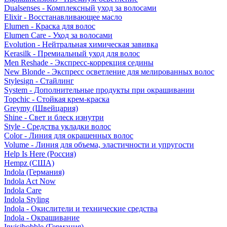
Dualsenses - Комплексный уход за волосами
Elixir - Восстанавливающее масло
Elumen - Краска для волос
Elumen Care - Уход за волосами
Evolution - Нейтральная химическая завивка
Kerasilk - Премиальный уход для волос
Men Reshade - Экспресс-коррекция седины
New Blonde - Экспресс осветление для мелированных волос
Stylesign - Стайлинг
System - Дополнительные продукты при окрашивании
Topchic - Стойкая крем-краска
Greymy (Швейцария)
Shine - Свет и блеск изнутри
Style - Средства укладки волос
Color - Линия для окрашенных волос
Volume - Линия для объема, эластичности и упругости
Help Is Here (Россия)
Hempz (США)
Indola (Германия)
Indola Act Now
Indola Care
Indola Styling
Indola - Окислители и технические средства
Indola - Окрашивание
Invisibobble (Германия)