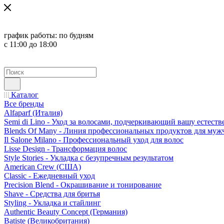
график работы:
по будням
с 11:00 до 18:00
Каталог
Все бренды
Alfaparf (Италия)
Semi di Lino - Уход за волосами, подчеркивающий вашу естест
Blends Of Many - Линия профессиональных продуктов для муж
Il Salone Milano - Профессиональный уход для волос
Lisse Design - Трансформация волос
Style Stories - Укладка с безупречным результатом
American Crew (США)
Classic - Ежедневный уход
Precision Blend - Окрашивание и тонирование
Shave - Средства для бритья
Styling - Укладка и стайлинг
Authentic Beauty Concept (Германия)
Batiste (Великобритания)