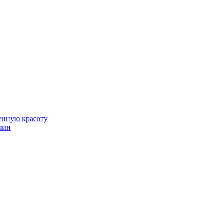
венную красоту
чин