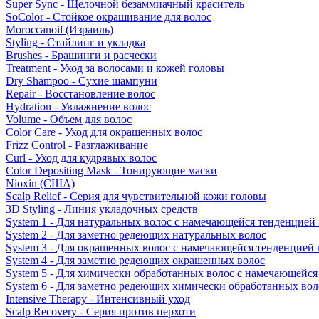
Super Sync - Щелочной безаммиачный краситель
SoColor - Стойкое окрашивание для волос
Moroccanoil (Израиль)
Styling - Стайлинг и укладка
Brushes - Брашинги и расчески
Treatment - Уход за волосами и кожей головы
Dry Shampoo - Сухие шампуни
Repair - Восстановление волос
Hydration - Увлажнение волос
Volume - Объем для волос
Color Care - Уход для окрашенных волос
Frizz Control - Разглаживание
Curl - Уход для кудрявых волос
Color Depositing Mask - Тонирующие маски
Nioxin (США)
Scalp Relief - Серия для чувствительной кожи головы
3D Styling - Линия укладочных средств
System 1 - Для натуральных волос с намечающейся тенденцией
System 2 - Для заметно редеющих натуральных волос
System 3 - Для окрашенных волос с намечающейся тенденцией
System 4 - Для заметно редеющих окрашенных волос
System 5 - Для химически обработанных волос с намечающейс
System 6 - Для заметно редеющих химически обработанных вол
Intensive Therapy - Интенсивный уход
Scalp Recovery - Серия против перхоти