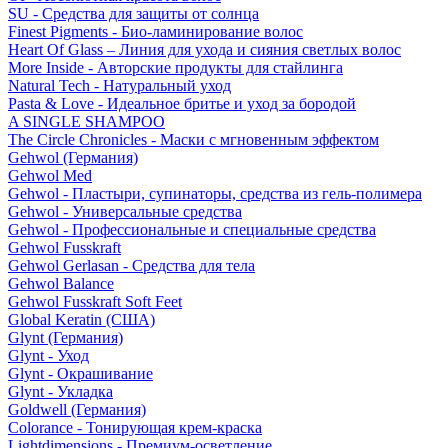
SU - Средства для защиты от солнца
Finest Pigments - Био-ламинирование волос
Heart Of Glass – Линия для ухода и сияния светлых волос
More Inside - Авторские продукты для стайлинга
Natural Tech - Натуральный уход
Pasta & Love - Идеальное бритье и уход за бородой
A SINGLE SHAMPOO
The Circle Chronicles - Маски с мгновенным эффектом
Gehwol (Германия)
Gehwol Med
Gehwol - Пластыри, супинаторы, средства из гель-полимера
Gehwol - Универсальные средства
Gehwol - Профессиональные и специальные средства
Gehwol Fusskraft
Gehwol Gerlasan - Средства для тела
Gehwol Balance
Gehwol Fusskraft Soft Feet
Global Keratin (США)
Glynt (Германия)
Glynt - Уход
Glynt - Окрашивание
Glynt - Укладка
Goldwell (Германия)
Colorance - Тонирующая крем-краска
Lightdimensions - Премиум-осветление