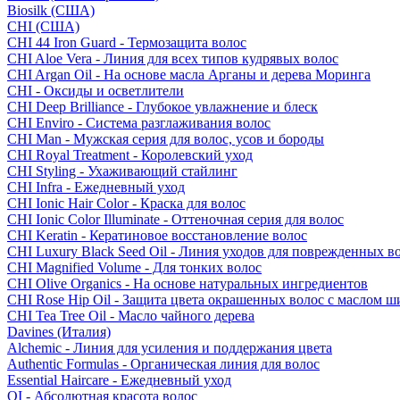
Biosilk (США)
CHI (США)
CHI 44 Iron Guard - Термозащита волос
CHI Aloe Vera - Линия для всех типов кудрявых волос
CHI Argan Oil - На основе масла Арганы и дерева Моринга
CHI - Оксиды и осветлители
CHI Deep Brilliance - Глубокое увлажнение и блеск
CHI Enviro - Система разглаживания волос
CHI Man - Мужская серия для волос, усов и бороды
CHI Royal Treatment - Королевский уход
CHI Styling - Ухаживающий стайлинг
CHI Infra - Ежедневный уход
CHI Ionic Hair Color - Краска для волос
CHI Ionic Color Illuminate - Оттеночная серия для волос
CHI Keratin - Кератиновое восстановление волос
CHI Luxury Black Seed Oil - Линия уходов для поврежденных в
CHI Magnified Volume - Для тонких волос
CHI Olive Organics - На основе натуральных ингредиентов
CHI Rose Hip Oil - Защита цвета окрашенных волос с маслом 
CHI Tea Tree Oil - Масло чайного дерева
Davines (Италия)
Alchemic - Линия для усиления и поддержания цвета
Authentic Formulas - Органическая линия для волос
Essential Haircare - Eжедневный уход
OI - Абсолютная красота волос