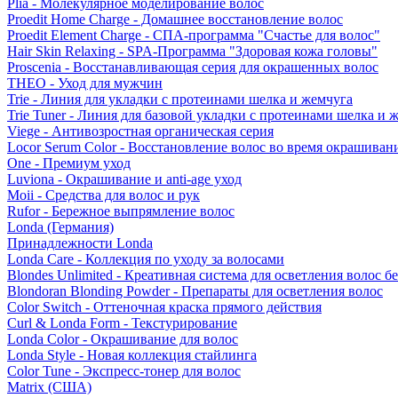
Plia - Молекулярное моделирование волос
Proedit Home Charge - Домашнее восстановление волос
Proedit Element Charge - СПА-программа "Счастье для волос"
Hair Skin Relaxing - SPA-Программа "Здоровая кожа головы"
Proscenia - Восстанавливающая серия для окрашенных волос
THEO - Уход для мужчин
Trie - Линия для укладки с протеинами шелка и жемчуга
Trie Tuner - Линия для базовой укладки с протеинами шелка и 
Viege - Антивозростная органическая серия
Locor Serum Color - Восстановление волос во время окрашиван
One - Премиум уход
Luviona - Окрашивание и anti-age уход
Moii - Средства для волос и рук
Rufor - Бережное выпрямление волос
Londa (Германия)
Принадлежности Londa
Londa Care - Коллекция по уходу за волосами
Blondes Unlimited - Креативная система для осветления волос б
Blondoran Blonding Powder - Препараты для осветления волос
Color Switch - Оттеночная краска прямого действия
Curl & Londa Form - Текстурирование
Londa Color - Окрашивание для волос
Londa Style - Новая коллекция стайлинга
Color Tune - Экспресс-тонер для волос
Matrix (США)