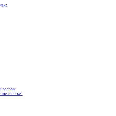
иака
ей головы
ное счастье"