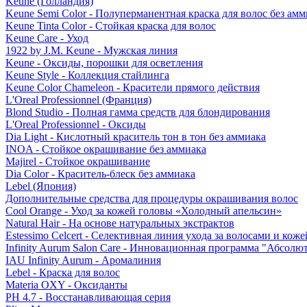
Keune (Голландия)
Keune Semi Color - Полуперманентная краска для волос без амм
Keune Tinta Color - Стойкая краска для волос
Keune Care - Уход
1922 by J.M. Keune - Мужская линия
Keune - Оксиды, порошки для осветления
Keune Style - Коллекция стайлинга
Keune Color Chameleon - Красители прямого действия
L'Oreal Professionnel (Франция)
Blond Studio - Полная гамма средств для блондирования
L'Oreal Professionnel - Оксиды
Dia Light - Кислотный краситель тон в тон без аммиака
INOA - Стойкое окрашивание без аммиака
Majirel - Стойкое окрашивание
Dia Color - Краситель-блеск без аммиака
Lebel (Япония)
Дополнительные средства для процедуры окрашивания волос
Cool Orange - Уход за кожей головы «Холодный апельсин»
Natural Hair - На основе натуральных экстрактов
Estessimo Celcert - Селективная линия ухода за волосами и кож
Infinity Aurum Salon Care - Инновационная программа "Абсолют
IAU Infinity Aurum - Аромалиния
Lebel - Краска для волос
Materia OXY - Оксиданты
PH 4.7 - Восстанавливающая серия