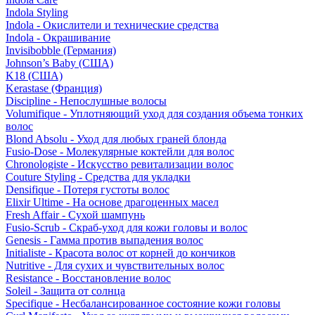
Indola Styling
Indola - Окислители и технические средства
Indola - Окрашивание
Invisibobble (Германия)
Johnson’s Baby (США)
K18 (США)
Kerastase (Франция)
Discipline - Непослушные волосы
Volumifique - Уплотняющий уход для создания объема тонких
волос
Blond Absolu - Уход для любых граней блонда
Fusio-Dose - Молекулярные коктейли для волос
Chronologiste - Искусство ревитализации волос
Couture Styling - Средства для укладки
Densifique - Потеря густоты волос
Elixir Ultime - На основе драгоценных масел
Fresh Affair - Сухой шампунь
Fusio-Scrub - Скраб-уход для кожи головы и волос
Genesis - Гамма против выпадения волос
Initialiste - Красота волос от корней до кончиков
Nutritive - Для сухих и чувствительных волос
Resistance - Восстановление волос
Soleil - Защита от солнца
Specifique - Несбалансированное состояние кожи головы