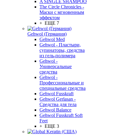
A SINGLE SHAMPOO
The Circle Chronicles -
Маски с мгновенным
эффектом
+ ЕЩЕ 7
Gehwol (Германия)
Gehwol Med
Gehwol - Пластыри,
супинаторы, средства
из гель-полимера
Gehwol -
Универсальные
средства
Gehwol -
Профессиональные и
специальные средства
Gehwol Fusskraft
Gehwol Gerlasan -
Средства для тела
Gehwol Balance
Gehwol Fusskraft Soft
Feet
+ ЕЩЕ 3