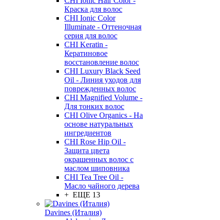
CHI Ionic Hair Color -
Краска для волос
CHI Ionic Color
Illuminate - Оттеночная
серия для волос
CHI Keratin -
Кератиновое
восстановление волос
CHI Luxury Black Seed
Oil - Линия уходов для
поврежденных волос
CHI Magnified Volume -
Для тонких волос
CHI Olive Organics - На
основе натуральных
ингредиентов
CHI Rose Hip Oil -
Защита цвета
окрашенных волос с
маслом шиповника
CHI Tea Tree Oil -
Масло чайного дерева
+ ЕЩЕ 13
Davines (Италия)