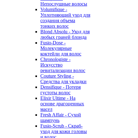
Непослушные волосы
Volumifique -
Уплотняющий уход для
создания объема
тонких волос
Blond Absolu - Уход для
любых граней блонда
Fusio-Dose -
Молекулярные
коктейли для волос
Chronologiste -
Искусство
ревитализации волос
Couture Styling -
Средства для укладки
Densifique - Потеря
густоты волос
Elixir Ultime - На
основе драгоценных
масел
Fresh Affair - Сухой
шампунь
Fusio-Scrub - Скраб-
уход для кожи головы
и волос