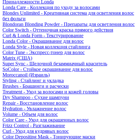
Принадлежности Londa
Londa Care - Коллекция по уходу за волосами
Blondes Unlimited - Креативная система для осветления волос
без фольги
Blondoran Blonding Powder - Препараты для осветления волос
Color Switch - Оттеночная краска прямого действия
Curl & Londa Form - Текстурирование
Londa Color - Окрашивание для волос
Londa Style - Новая коллекция стайлинга
Color Tune - Экспресс-тонер для волос
Matrix (США)
Super Sync - Щелочной безаммиачный краситель
SoColor - Стойкое окрашивание для волос
Moroccanoil (Израиль)
Styling - Стайлинг и укладка
Brushes - Брашинги и расчески
Treatment - Уход за волосами и кожей головы
Dry Shampoo - Сухие шампуни
Repair - Восстановление волос
Hydration - Увлажнение волос
Volume - Объем для волос
Color Care - Уход для окрашенных волос
Frizz Control - Разглаживание
Curl - Уход для кудрявых волос
Color Depositing Mask - Тонирующие маски