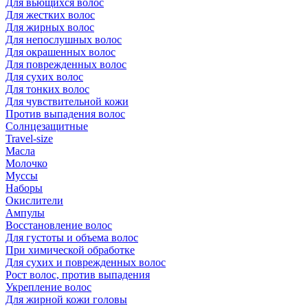
Для вьющихся волос
Для жестких волос
Для жирных волос
Для непослушных волос
Для окрашенных волос
Для поврежденных волос
Для сухих волос
Для тонких волос
Для чувствительной кожи
Против выпадения волос
Солнцезащитные
Travel-size
Масла
Молочко
Муссы
Наборы
Окислители
Ампулы
Восстановление волос
Для густоты и объема волос
При химической обработке
Для сухих и поврежденных волос
Рост волос, против выпадения
Укрепление волос
Для жирной кожи головы