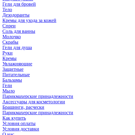
Гели для бровей
Тело
Дезодоранты
Кремы для ухода за кожей
Спреи
Соль для ванны
Молочко
Скрабы
Гели для душа
Руки
Кремы
Увлажняющие
Защитные
Питательные
Бальзамы
Гели
Мыло
Парикмахерские принадлежности
Аксессуары для косметологии
Брашинги, расчески
Парикмахерские принадлежности
Как купить
Условия оплаты
Условия доставки
О нас