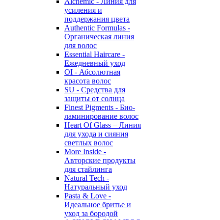
Alchemic - Линия для
усиления и
поддержания цвета
Authentic Formulas -
Органическая линия
для волос
Essential Haircare -
Eжедневный уход
OI - Абсолютная
красота волос
SU - Средства для
защиты от солнца
Finest Pigments - Био-
ламинирование волос
Heart Of Glass – Линия
для ухода и сияния
светлых волос
More Inside -
Авторские продукты
для стайлинга
Natural Tech -
Натуральный уход
Pasta & Love -
Идеальное бритье и
уход за бородой