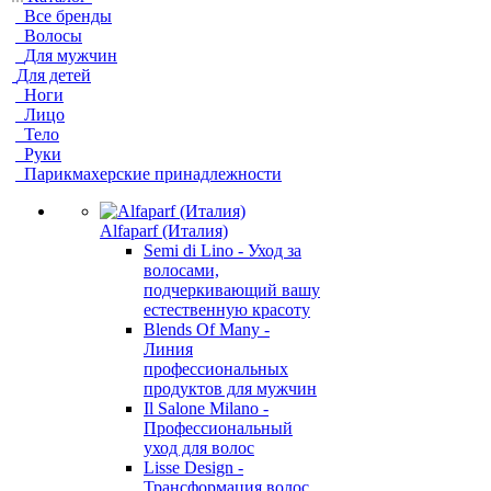
Все бренды
Волосы
Для мужчин
Для детей
Ноги
Лицо
Тело
Руки
Парикмахерские принадлежности
Alfaparf (Италия)
Semi di Lino - Уход за
волосами,
подчеркивающий вашу
естественную красоту
Blends Of Many -
Линия
профессиональных
продуктов для мужчин
Il Salone Milano -
Профессиональный
уход для волос
Lisse Design -
Трансформация волос