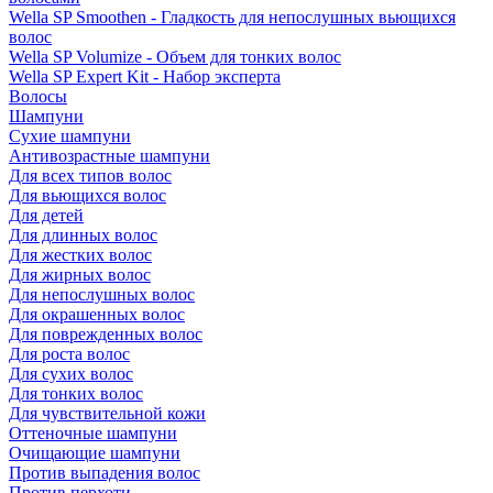
Wella SP Smoothen - Гладкость для непослушных вьющихся
волос
Wella SP Volumize - Объем для тонких волос
Wella SP Expert Kit - Набор эксперта
Волосы
Шампуни
Сухие шампуни
Антивозрастные шампуни
Для всех типов волос
Для вьющихся волос
Для детей
Для длинных волос
Для жестких волос
Для жирных волос
Для непослушных волос
Для окрашенных волос
Для поврежденных волос
Для роста волос
Для сухих волос
Для тонких волос
Для чувствительной кожи
Оттеночные шампуни
Очищающие шампуни
Против выпадения волос
Против перхоти