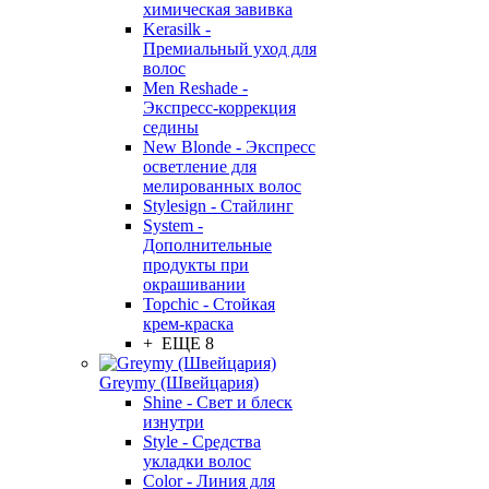
химическая завивка
Kerasilk -
Премиальный уход для
волос
Men Reshade -
Экспресс-коррекция
седины
New Blonde - Экспресс
осветление для
мелированных волос
Stylesign - Стайлинг
System -
Дополнительные
продукты при
окрашивании
Topchic - Стойкая
крем-краска
+ ЕЩЕ 8
Greymy (Швейцария)
Shine - Свет и блеск
изнутри
Style - Средства
укладки волос
Color - Линия для