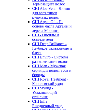
Термозащита волос
CHI Aloe Vera - Линия
для всех типов
кудрявых волос
CHI Argan Oil - На
основе масла Арганы и
дерева Моринга
CHI - Оксиды и
осветлители
CHI Deep Brilliance -
Глубокое увлажнение и
блеск
CHI Enviro - Система
разглаживания волос
CHI Man - Мужская
серия для волос, усов и
бороды
CHI Royal Treatment -
Королевский уход
CHI Styling -
Ухаживающий
стайлинг
CHI Infra -
Ежедневный уход