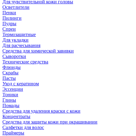
Для чувствительной кожи головы
Осветлители
Пенки
Пилинги
Пудры
Спреи
Термозащитные
Для укладки
Для расчесывания
Средства для химической завивки
Сыворотки
Технические средства
Флюиды
Скрабы
Пасты
Уход с кератином
Эссенции
Тоники
Глины
Помады
Средства для удаления краски с кожи
Концентраты
Средства для защиты кожи при окрашивании
Салфетки для волос
Праймеры