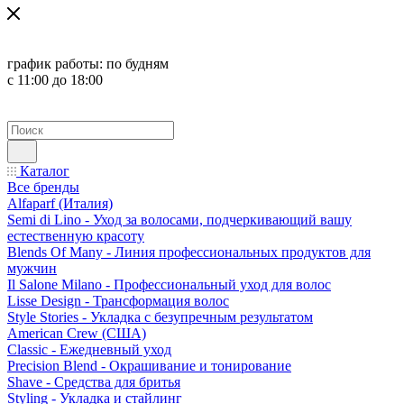
график работы:
по будням
с 11:00 до 18:00
Каталог
Все бренды
Alfaparf (Италия)
Semi di Lino - Уход за волосами, подчеркивающий вашу
естественную красоту
Blends Of Many - Линия профессиональных продуктов для
мужчин
Il Salone Milano - Профессиональный уход для волос
Lisse Design - Трансформация волос
Style Stories - Укладка с безупречным результатом
American Crew (США)
Classic - Ежедневный уход
Precision Blend - Окрашивание и тонирование
Shave - Средства для бритья
Styling - Укладка и стайлинг