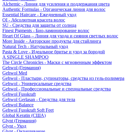
Alchemic - Линия для усиления и поддержания цвета
Authentic Formulas - Органическая линия для волос
Essential Haircare - Eжедневный уход
OI - Абсолютная красота волос
SU - Средства для защиты от солнца
Finest Pigments - Био-ламинирование волос
Heart Of Glass – Линия для ухода и сияния светлых волос
More Inside - Авторские продукты для стайлинга
Natural Tech - Натуральный уход
Pasta & Love - Идеальное бритье и уход за бородой
A SINGLE SHAMPOO
The Circle Chronicles - Маски с мгновенным эффектом
Gehwol (Германия)
Gehwol Med
Gehwol - Пластыри, супинаторы, средства из гель-полимера
Gehwol - Универсальные средства
Gehwol - Профессиональные и специальные средства
Gehwol Fusskraft
Gehwol Gerlasan - Средства для тела
Gehwol Balance
Gehwol Fusskraft Soft Feet
Global Keratin (США)
Glynt (Германия)
Glynt - Уход
Glynt - Окрашивание