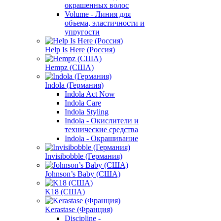
окрашенных волос
Volume - Линия для
объема, эластичности и
упругости
Help Is Here (Россия)
Hempz (США)
Indola (Германия)
Indola Act Now
Indola Care
Indola Styling
Indola - Окислители и
технические средства
Indola - Окрашивание
Invisibobble (Германия)
Johnson’s Baby (США)
K18 (США)
Kerastase (Франция)
Discipline -