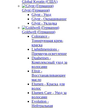
Global Keratin (США)
Glynt (Германия)
Glynt - Уход
Glynt - Окрашивание
Glynt - Укладка
Goldwell (Германия)
Colorance -
Тонирующая крем-
краска
Lightdimensions -
Премиум-осветление
Dualsenses -
Комплексный уход за
волосами
Elixir -
Восстанавливающее
масло
Elumen - Краска для
волос
Elumen Care - Уход за
волосами
Evolution -
Нейтральная