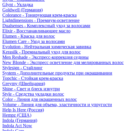
Glynt - Укладка
Goldwell (Германия)
Colorance - Тонирующая крем-краска
Lightdimensions - Премиум-осветление
Dualsenses - Комплексный уход за волосами
Elixir - Восстанавливающее масло
Elumen - Краска для волос
Elumen Care - Уход за волосами
Evolution - Нейтральная химическая завивка
Kerasilk - Премиальный уход для волос
Men Reshade - Экспресс-коррекция седины
New Blonde - Экспресс осветление для мелированных волос
Stylesign - Стайлинг
System - Дополнительные продукты при окрашивании
Topchic - Стойкая крем-краска
Greymy (Швейцария)
Shine - Свет и блеск изнутри
Style - Средства укладки волос
Color - Линия для окрашенных волос
Volume - Линия для объема, эластичности и упругости
Help Is Here (Россия)
Hempz (США)
Indola (Германия)
Indola Act Now
Indola Care