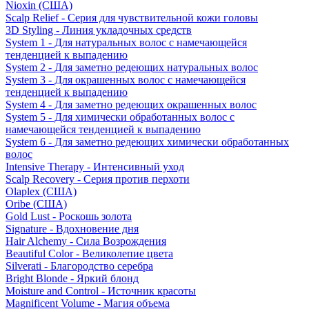
Nioxin (США)
Scalp Relief - Серия для чувствительной кожи головы
3D Styling - Линия укладочных средств
System 1 - Для натуральных волос с намечающейся
тенденцией к выпадению
System 2 - Для заметно редеющих натуральных волос
System 3 - Для окрашенных волос с намечающейся
тенденцией к выпадению
System 4 - Для заметно редеющих окрашенных волос
System 5 - Для химически обработанных волос с
намечающейся тенденцией к выпадению
System 6 - Для заметно редеющих химически обработанных
волос
Intensive Therapy - Интенсивный уход
Scalp Recovery - Серия против перхоти
Olaplex (США)
Oribe (США)
Gold Lust - Роскошь золота
Signature - Вдохновение дня
Hair Alchemy - Сила Возрождения
Beautiful Color - Великолепие цвета
Silverati - Благородство серебра
Bright Blonde - Яркий блонд
Moisture and Control - Источник красоты
Magnificent Volume - Магия объема