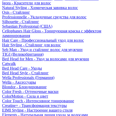
Igora - Красители для волос
Natural Styling - Химическая завивка волос
Osis - Стайлинг
Professionnelle - Укладочные средства для волос
Silhouette - Стайлинг
Sebastian Professional (США)
Cellophanes Hair Gloss - Тонирующая краска с эффектом
ламинирования
Hair Care - Профессиональный уход для волос
Hair Styling - Стайлинг для волос
Seb Man - Уход и стайлинг волос для мужчин
TIGI (Великобритания)
Bed Head for Men - Уход за волосами для мужчин
Catwalk
Bed Head Care - Уходы
Bed Head Style - Стайлинг
Wella Professionals (Германия)
Wella - Аксессуары
Blondor - Блондирование
Color Fresh - Оттеночные маски
ColorMotion - Сила и цвет
Color Touch - Интенсивное тонирование
Creatine+ - Трансформация текстуры
EIMI Styling - Настроение вашего стиля
Elements - Натуральная линия ухода за волосами