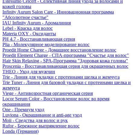
Estessimo Celcert - Селективная линия ухода за волосами и
кожей головы
Infinity Aurum Salon Care - Инновационная программа
"Абсолютное счастье"
IAU Infinity Aurum - Аромалиния
Lebel - Краска для волос
Materia OXY - Оксиданты
PH 4.7 - Восстанавливающая серия
Plia - Молекулярное моделирование волос
Proedit Home Charge - Домашнее восстановление волос
Proedit Element Charge - СПА-программа "Счастье для волос"
Hair Skin Relaxing - SPA-Программа "Здоровая кожа головы"
Proscenia - Восстанавливающая серия для окрашенных волос
THEO - Уход для мужчин
Trie - Линия для укладки с протеинами шелка и жемчуга
Trie Tuner - Линия для базовой укладки с протеинами шелка и
жемчуга
Viege - Антивозростная органическая серия
Locor Serum Color - Восстановление волос во время
окрашивания
One - Премиум уход
Luviona - Окрашивание и anti-age уход
Moii - Средства для волос и рук
Rufor - Бережное выпрямление волос
Londa (Германия)