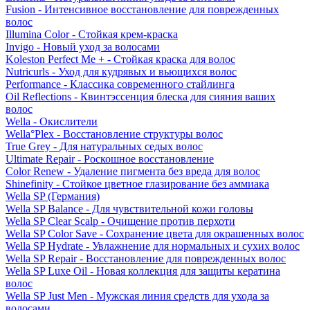
Fusion - Интенсивное восстановление для поврежденных
волос
Illumina Color - Стойкая крем-краска
Invigo - Новый уход за волосами
Koleston Perfect Me + - Стойкая краска для волос
Nutricurls - Уход для кудрявых и вьющихся волос
Performance - Классика современного стайлинга
Oil Reflections - Квинтэссенция блеска для сияния ваших
волос
Wella - Окислители
Wella°Plex - Восстановление структуры волос
True Grey - Для натуральных седых волос
Ultimate Repair - Роскошное восстановление
Color Renew - Удаление пигмента без вреда для волос
Shinefinity - Стойкое цветное глазирование без аммиака
Wella SP (Германия)
Wella SP Balance - Для чувствительной кожи головы
Wella SP Clear Scalp - Очищение против перхоти
Wella SP Color Save - Сохранение цвета для окрашенных волос
Wella SP Hydrate - Увлажнение для нормальных и сухих волос
Wella SP Repair - Восстановление для поврежденных волос
Wella SP Luxe Oil - Новая коллекция для защиты кератина
волос
Wella SP Just Men - Мужская линия средств для ухода за
волосами