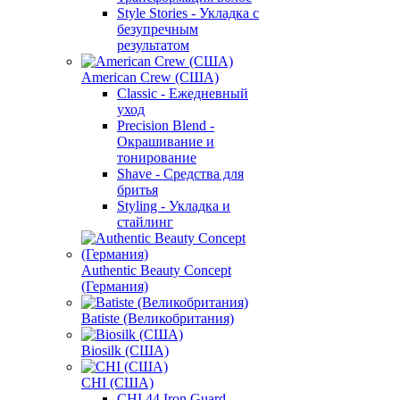
Style Stories - Укладка с
безупречным
результатом
American Crew (США)
Classic - Ежедневный
уход
Precision Blend -
Окрашивание и
тонирование
Shave - Средства для
бритья
Styling - Укладка и
стайлинг
Authentic Beauty Concept
(Германия)
Batiste (Великобритания)
Biosilk (США)
CHI (США)
CHI 44 Iron Guard -