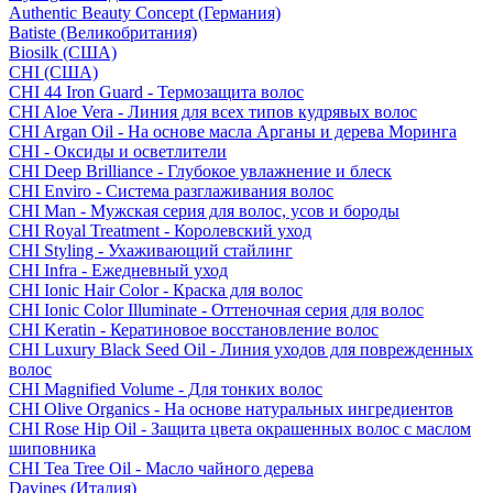
Authentic Beauty Concept (Германия)
Batiste (Великобритания)
Biosilk (США)
CHI (США)
CHI 44 Iron Guard - Термозащита волос
CHI Aloe Vera - Линия для всех типов кудрявых волос
CHI Argan Oil - На основе масла Арганы и дерева Моринга
CHI - Оксиды и осветлители
CHI Deep Brilliance - Глубокое увлажнение и блеск
CHI Enviro - Система разглаживания волос
CHI Man - Мужская серия для волос, усов и бороды
CHI Royal Treatment - Королевский уход
CHI Styling - Ухаживающий стайлинг
CHI Infra - Ежедневный уход
CHI Ionic Hair Color - Краска для волос
CHI Ionic Color Illuminate - Оттеночная серия для волос
CHI Keratin - Кератиновое восстановление волос
CHI Luxury Black Seed Oil - Линия уходов для поврежденных
волос
CHI Magnified Volume - Для тонких волос
CHI Olive Organics - На основе натуральных ингредиентов
CHI Rose Hip Oil - Защита цвета окрашенных волос с маслом
шиповника
CHI Tea Tree Oil - Масло чайного дерева
Davines (Италия)