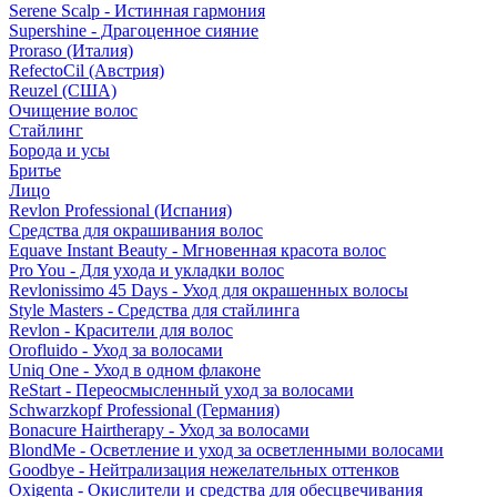
Serene Scalp - Истинная гармония
Supershine - Драгоценное сияние
Proraso (Италия)
RefectoCil (Австрия)
Reuzel (США)
Очищение волос
Стайлинг
Борода и усы
Бритье
Лицо
Revlon Professional (Испания)
Средства для окрашивания волос
Equave Instant Beauty - Мгновенная красота волос
Pro You - Для ухода и укладки волос
Revlonissimo 45 Days - Уход для окрашенных волосы
Style Masters - Средства для стайлинга
Revlon - Красители для волос
Orofluido - Уход за волосами
Uniq One - Уход в одном флаконе
ReStart - Переосмысленный уход за волосами
Schwarzkopf Professional (Германия)
Bonacure Hairtherapy - Уход за волосами
BlondMe - Осветление и уход за осветленными волосами
Goodbye - Нейтрализация нежелательных оттенков
Oxigenta - Окислители и средства для обесцвечивания