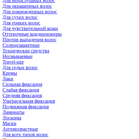
Для непослушных волос
Для окрашенных волос
Для поврежденных волос
Для сухих волос
Для тонких волос
Для чувствительной кожи
Оттеночные кондиционеры
Против выпадения волос
Солнцезащитные
Технические средства
Несмываемые
Travel-size
Для седых волос
Кремы
Лаки
Сильная фиксация
Слабая фиксация
Средняя фиксация
Ультрасильная фиксация
Подвижная фиксация
Ламинаты
Лосьоны
Маски
Антивозрастные
Для всех типов волос