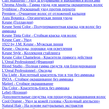
Curl Manifesto - Уход за кудрявыми и вьющимися волосами
Chroma Absolu - Гамма ухода для защиты окрашенных волос
Symbiose - Роскошный уход против перхоти
Premiere - Очищение волос от отложений кальция
Aura Botanica - Органическая линия ухода
Keune (Голландия)
Keune Semi Color - Полуперманентная краска для волос без
аммиака
Keune Tinta Color - Стойкая краска для волос
Keune Care - Уход
1922 by J.M. Keune - Мужская линия
Keune - Оксиды, порошки для осветления
Keune Style - Коллекция стайлинга
Keune Color Chameleon - Красители прямого действия
L'Oreal Professionnel (Франция)
Blond Studio - Полная гамма средств для блондирования
L'Oreal Professionnel - Оксиды
Dia Light - Кислотный краситель тон в тон без аммиака
INOA - Стойкое окрашивание без аммиака
Majirel - Стойкое окрашивание
Dia Color - Краситель-блеск без аммиака
Lebel (Япония)
Дополнительные средства для процедуры окрашивания волос
Cool Orange - Уход за кожей головы «Холодный апельсин»
Natural Hair - На основе натуральных экстрактов