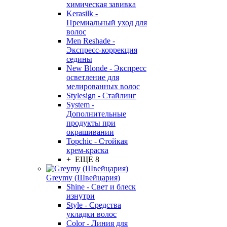
химическая завивка
Kerasilk -
Премиальный уход для
волос
Men Reshade -
Экспресс-коррекция
седины
New Blonde - Экспресс
осветление для
мелированных волос
Stylesign - Стайлинг
System -
Дополнительные
продукты при
окрашивании
Topchic - Стойкая
крем-краска
+ ЕЩЕ 8
Greymy (Швейцария)
Shine - Свет и блеск
изнутри
Style - Средства
укладки волос
Color - Линия для