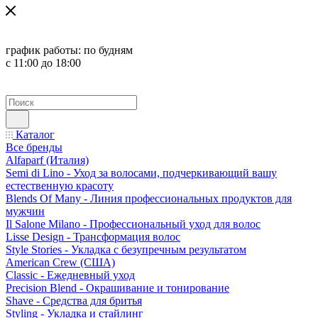
график работы:
по будням
с 11:00 до 18:00
Каталог
Все бренды
Alfaparf (Италия)
Semi di Lino - Уход за волосами, подчеркивающий вашу
естественную красоту
Blends Of Many - Линия профессиональных продуктов для
мужчин
Il Salone Milano - Профессиональный уход для волос
Lisse Design - Трансформация волос
Style Stories - Укладка с безупречным результатом
American Crew (США)
Classic - Ежедневный уход
Precision Blend - Окрашивание и тонирование
Shave - Средства для бритья
Styling - Укладка и стайлинг