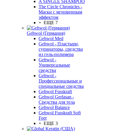
A SINGLE SHAMPOO
The Circle Chronicles -
Маски с мгновенным
эффектом
+ ЕЩЕ 7
Gehwol (Германия)
Gehwol Med
Gehwol - Пластыри,
супинаторы, средства
из гель-полимера
Gehwol -
Универсальные
средства
Gehwol -
Профессиональные и
специальные средства
Gehwol Fusskraft
Gehwol Gerlasan -
Средства для тела
Gehwol Balance
Gehwol Fusskraft Soft
Feet
+ ЕЩЕ 3