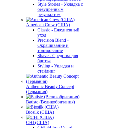
Style Stories - Укладка с
безупречным
результатом
American Crew (США)
Classic - Ежедневный
уход
Precision Blend -
Окрашивание и
тонирование
Shave - Средства для
бритья
Styling - Укладка и
стайлинг
Authentic Beauty Concept
(Германия)
Batiste (Великобритания)
Biosilk (США)
CHI (США)
CHI 44 Iron Guard -