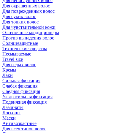
Для непослушных волос
Для окрашенных волос
Для поврежденных волос
Для сухих волос
Для тонких волос
Для чувствительной кожи
Оттеночные кондиционеры
Против выпадения волос
Солнцезащитные
Технические средства
Несмываемые
Travel-size
Для седых волос
Кремы
Лаки
Сильная фиксация
Слабая фиксация
Средняя фиксация
Ультрасильная фиксация
Подвижная фиксация
Ламинаты
Лосьоны
Маски
Антивозрастные
Для всех типов волос