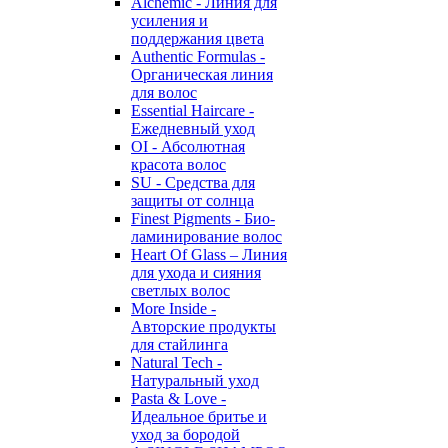
Alchemic - Линия для
усиления и
поддержания цвета
Authentic Formulas -
Органическая линия
для волос
Essential Haircare -
Eжедневный уход
OI - Абсолютная
красота волос
SU - Средства для
защиты от солнца
Finest Pigments - Био-
ламинирование волос
Heart Of Glass – Линия
для ухода и сияния
светлых волос
More Inside -
Авторские продукты
для стайлинга
Natural Tech -
Натуральный уход
Pasta & Love -
Идеальное бритье и
уход за бородой