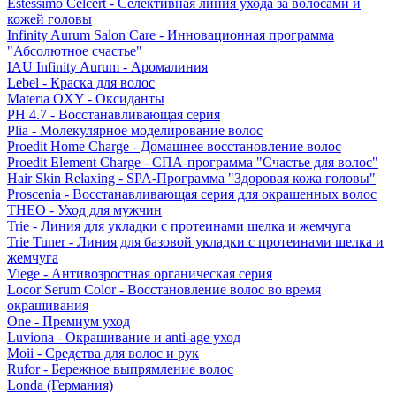
Estessimo Celcert - Селективная линия ухода за волосами и
кожей головы
Infinity Aurum Salon Care - Инновационная программа
"Абсолютное счастье"
IAU Infinity Aurum - Аромалиния
Lebel - Краска для волос
Materia OXY - Оксиданты
PH 4.7 - Восстанавливающая серия
Plia - Молекулярное моделирование волос
Proedit Home Charge - Домашнее восстановление волос
Proedit Element Charge - СПА-программа "Счастье для волос"
Hair Skin Relaxing - SPA-Программа "Здоровая кожа головы"
Proscenia - Восстанавливающая серия для окрашенных волос
THEO - Уход для мужчин
Trie - Линия для укладки с протеинами шелка и жемчуга
Trie Tuner - Линия для базовой укладки с протеинами шелка и
жемчуга
Viege - Антивозростная органическая серия
Locor Serum Color - Восстановление волос во время
окрашивания
One - Премиум уход
Luviona - Окрашивание и anti-age уход
Moii - Средства для волос и рук
Rufor - Бережное выпрямление волос
Londa (Германия)