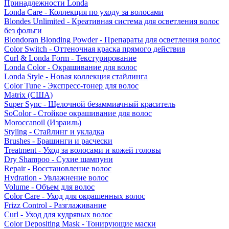
Принадлежности Londa
Londa Care - Коллекция по уходу за волосами
Blondes Unlimited - Креативная система для осветления волос
без фольги
Blondoran Blonding Powder - Препараты для осветления волос
Color Switch - Оттеночная краска прямого действия
Curl & Londa Form - Текстурирование
Londa Color - Окрашивание для волос
Londa Style - Новая коллекция стайлинга
Color Tune - Экспресс-тонер для волос
Matrix (США)
Super Sync - Щелочной безаммиачный краситель
SoColor - Стойкое окрашивание для волос
Moroccanoil (Израиль)
Styling - Стайлинг и укладка
Brushes - Брашинги и расчески
Treatment - Уход за волосами и кожей головы
Dry Shampoo - Сухие шампуни
Repair - Восстановление волос
Hydration - Увлажнение волос
Volume - Объем для волос
Color Care - Уход для окрашенных волос
Frizz Control - Разглаживание
Curl - Уход для кудрявых волос
Color Depositing Mask - Тонирующие маски