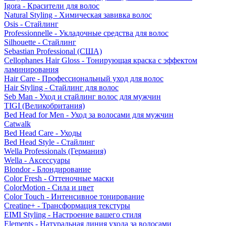
Igora - Красители для волос
Natural Styling - Химическая завивка волос
Osis - Стайлинг
Professionnelle - Укладочные средства для волос
Silhouette - Стайлинг
Sebastian Professional (США)
Cellophanes Hair Gloss - Тонирующая краска с эффектом
ламинирования
Hair Care - Профессиональный уход для волос
Hair Styling - Стайлинг для волос
Seb Man - Уход и стайлинг волос для мужчин
TIGI (Великобритания)
Bed Head for Men - Уход за волосами для мужчин
Catwalk
Bed Head Care - Уходы
Bed Head Style - Стайлинг
Wella Professionals (Германия)
Wella - Аксессуары
Blondor - Блондирование
Color Fresh - Оттеночные маски
ColorMotion - Сила и цвет
Color Touch - Интенсивное тонирование
Creatine+ - Трансформация текстуры
EIMI Styling - Настроение вашего стиля
Elements - Натуральная линия ухода за волосами