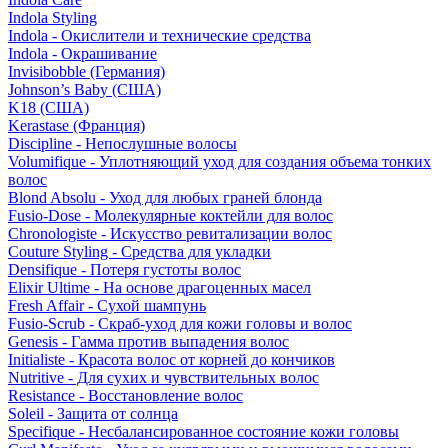
Indola Styling
Indola - Окислители и технические средства
Indola - Окрашивание
Invisibobble (Германия)
Johnson’s Baby (США)
K18 (США)
Kerastase (Франция)
Discipline - Непослушные волосы
Volumifique - Уплотняющий уход для создания объема тонких
волос
Blond Absolu - Уход для любых граней блонда
Fusio-Dose - Молекулярные коктейли для волос
Chronologiste - Искусство ревитализации волос
Couture Styling - Средства для укладки
Densifique - Потеря густоты волос
Elixir Ultime - На основе драгоценных масел
Fresh Affair - Сухой шампунь
Fusio-Scrub - Скраб-уход для кожи головы и волос
Genesis - Гамма против выпадения волос
Initialiste - Красота волос от корней до кончиков
Nutritive - Для сухих и чувствительных волос
Resistance - Восстановление волос
Soleil - Защита от солнца
Specifique - Несбалансированное состояние кожи головы