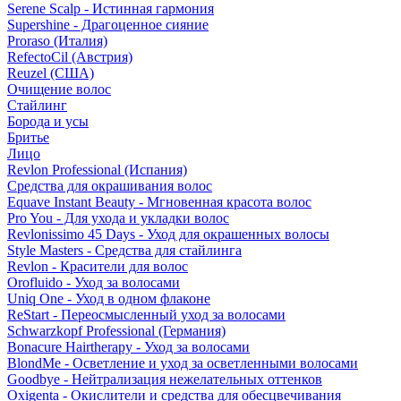
Serene Scalp - Истинная гармония
Supershine - Драгоценное сияние
Proraso (Италия)
RefectoCil (Австрия)
Reuzel (США)
Очищение волос
Стайлинг
Борода и усы
Бритье
Лицо
Revlon Professional (Испания)
Средства для окрашивания волос
Equave Instant Beauty - Мгновенная красота волос
Pro You - Для ухода и укладки волос
Revlonissimo 45 Days - Уход для окрашенных волосы
Style Masters - Средства для стайлинга
Revlon - Красители для волос
Orofluido - Уход за волосами
Uniq One - Уход в одном флаконе
ReStart - Переосмысленный уход за волосами
Schwarzkopf Professional (Германия)
Bonacure Hairtherapy - Уход за волосами
BlondMe - Осветление и уход за осветленными волосами
Goodbye - Нейтрализация нежелательных оттенков
Oxigenta - Окислители и средства для обесцвечивания