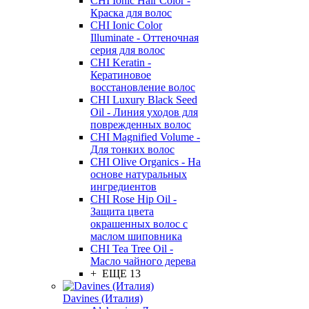
CHI Ionic Hair Color -
Краска для волос
CHI Ionic Color
Illuminate - Оттеночная
серия для волос
CHI Keratin -
Кератиновое
восстановление волос
CHI Luxury Black Seed
Oil - Линия уходов для
поврежденных волос
CHI Magnified Volume -
Для тонких волос
CHI Olive Organics - На
основе натуральных
ингредиентов
CHI Rose Hip Oil -
Защита цвета
окрашенных волос с
маслом шиповника
CHI Tea Tree Oil -
Масло чайного дерева
+ ЕЩЕ 13
Davines (Италия)