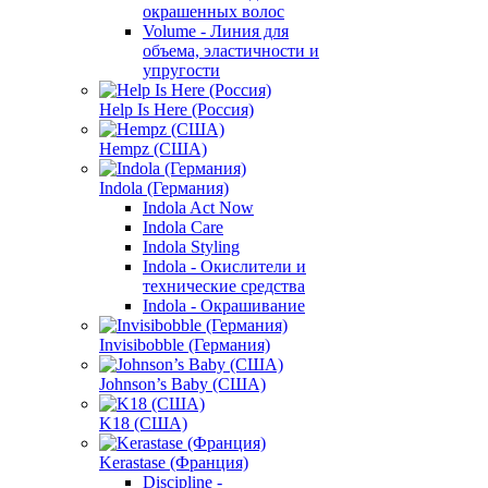
окрашенных волос
Volume - Линия для
объема, эластичности и
упругости
Help Is Here (Россия)
Hempz (США)
Indola (Германия)
Indola Act Now
Indola Care
Indola Styling
Indola - Окислители и
технические средства
Indola - Окрашивание
Invisibobble (Германия)
Johnson’s Baby (США)
K18 (США)
Kerastase (Франция)
Discipline -