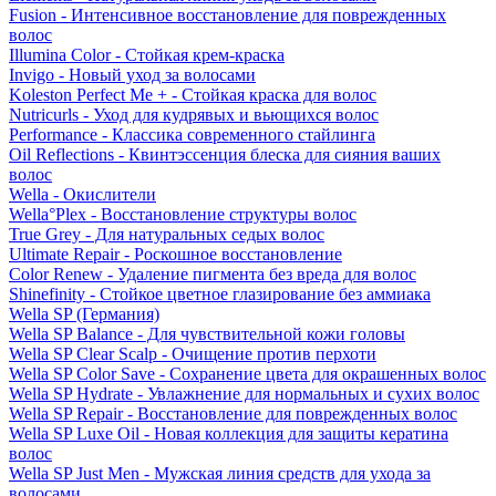
Fusion - Интенсивное восстановление для поврежденных
волос
Illumina Color - Стойкая крем-краска
Invigo - Новый уход за волосами
Koleston Perfect Me + - Стойкая краска для волос
Nutricurls - Уход для кудрявых и вьющихся волос
Performance - Классика современного стайлинга
Oil Reflections - Квинтэссенция блеска для сияния ваших
волос
Wella - Окислители
Wella°Plex - Восстановление структуры волос
True Grey - Для натуральных седых волос
Ultimate Repair - Роскошное восстановление
Color Renew - Удаление пигмента без вреда для волос
Shinefinity - Стойкое цветное глазирование без аммиака
Wella SP (Германия)
Wella SP Balance - Для чувствительной кожи головы
Wella SP Clear Scalp - Очищение против перхоти
Wella SP Color Save - Сохранение цвета для окрашенных волос
Wella SP Hydrate - Увлажнение для нормальных и сухих волос
Wella SP Repair - Восстановление для поврежденных волос
Wella SP Luxe Oil - Новая коллекция для защиты кератина
волос
Wella SP Just Men - Мужская линия средств для ухода за
волосами