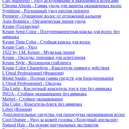
Curl Manifesto - Уход за кудрявыми и вьющимися волосами
Chroma Absolu - Гамма ухода для защиты окрашенных волос
Symbiose - Роскошный уход против перхоти
Premiere - Очищение волос от отложений кальция
Aura Botanica - Органическая линия ухода
Keune (Голландия)
Keune Semi Color - Полуперманентная краска для волос без
аммиака
Keune Tinta Color - Стойкая краска для волос
Keune Care - Уход
1922 by J.M. Keune - Мужская линия
Keune - Оксиды, порошки для осветления
Keune Style - Коллекция стайлинга
Keune Color Chameleon - Красители прямого действия
L'Oreal Professionnel (Франция)
Blond Studio - Полная гамма средств для блондирования
L'Oreal Professionnel - Оксиды
Dia Light - Кислотный краситель тон в тон без аммиака
INOA - Стойкое окрашивание без аммиака
Majirel - Стойкое окрашивание
Dia Color - Краситель-блеск без аммиака
Lebel (Япония)
Дополнительные средства для процедуры окрашивания волос
Cool Orange - Уход за кожей головы «Холодный апельсин»
Natural Hair - На основе натуральных экстрактов