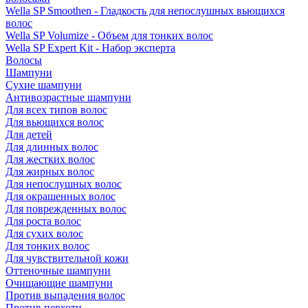
Wella SP Smoothen - Гладкость для непослушных вьющихся
волос
Wella SP Volumize - Объем для тонких волос
Wella SP Expert Kit - Набор эксперта
Волосы
Шампуни
Сухие шампуни
Антивозрастные шампуни
Для всех типов волос
Для вьющихся волос
Для детей
Для длинных волос
Для жестких волос
Для жирных волос
Для непослушных волос
Для окрашенных волос
Для поврежденных волос
Для роста волос
Для сухих волос
Для тонких волос
Для чувствительной кожи
Оттеночные шампуни
Очищающие шампуни
Против выпадения волос
Против перхоти