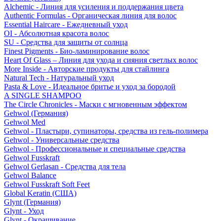
Alchemic - Линия для усиления и поддержания цвета
Authentic Formulas - Органическая линия для волос
Essential Haircare - Eжедневный уход
OI - Абсолютная красота волос
SU - Средства для защиты от солнца
Finest Pigments - Био-ламинирование волос
Heart Of Glass – Линия для ухода и сияния светлых волос
More Inside - Авторские продукты для стайлинга
Natural Tech - Натуральный уход
Pasta & Love - Идеальное бритье и уход за бородой
A SINGLE SHAMPOO
The Circle Chronicles - Маски с мгновенным эффектом
Gehwol (Германия)
Gehwol Med
Gehwol - Пластыри, супинаторы, средства из гель-полимера
Gehwol - Универсальные средства
Gehwol - Профессиональные и специальные средства
Gehwol Fusskraft
Gehwol Gerlasan - Средства для тела
Gehwol Balance
Gehwol Fusskraft Soft Feet
Global Keratin (США)
Glynt (Германия)
Glynt - Уход
Glynt - Окрашивание