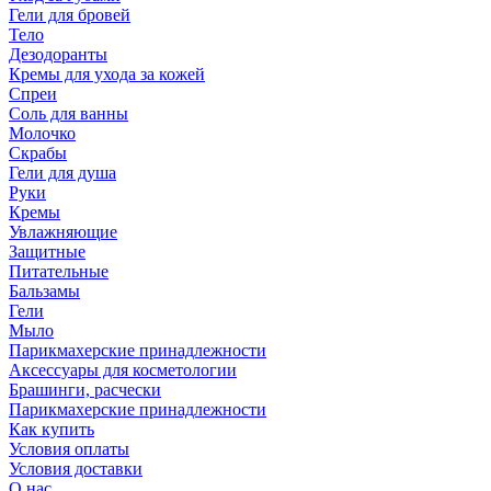
Гели для бровей
Тело
Дезодоранты
Кремы для ухода за кожей
Спреи
Соль для ванны
Молочко
Скрабы
Гели для душа
Руки
Кремы
Увлажняющие
Защитные
Питательные
Бальзамы
Гели
Мыло
Парикмахерские принадлежности
Аксессуары для косметологии
Брашинги, расчески
Парикмахерские принадлежности
Как купить
Условия оплаты
Условия доставки
О нас