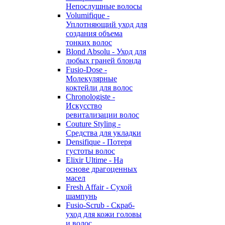
Непослушные волосы
Volumifique -
Уплотняющий уход для
создания объема
тонких волос
Blond Absolu - Уход для
любых граней блонда
Fusio-Dose -
Молекулярные
коктейли для волос
Chronologiste -
Искусство
ревитализации волос
Couture Styling -
Средства для укладки
Densifique - Потеря
густоты волос
Elixir Ultime - На
основе драгоценных
масел
Fresh Affair - Сухой
шампунь
Fusio-Scrub - Скраб-
уход для кожи головы
и волос