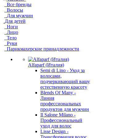
Все бренды
Волосы
Для мужчин
Для детей
Ноги
Лицо
Тело
Руки
Парикмахерские принадлежности
Alfaparf (Италия)
Semi di Lino - Уход за
волосами,
подчеркивающий вашу
естественную красоту
Blends Of Many -
Линия
профессиональных
продуктов для мужчин
Il Salone Milano -
Профессиональный
уход для волос
Lisse Design -
Трансформация волос