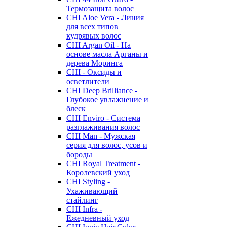
Термозащита волос
CHI Aloe Vera - Линия
для всех типов
кудрявых волос
CHI Argan Oil - На
основе масла Арганы и
дерева Моринга
CHI - Оксиды и
осветлители
CHI Deep Brilliance -
Глубокое увлажнение и
блеск
CHI Enviro - Система
разглаживания волос
CHI Man - Мужская
серия для волос, усов и
бороды
CHI Royal Treatment -
Королевский уход
CHI Styling -
Ухаживающий
стайлинг
CHI Infra -
Ежедневный уход