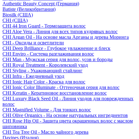
Authentic Beauty Concept (Германия)
Batiste (Великобритания)
Biosilk (США)
CHI (США)
CHI 44 Iron Guard - Термозащита волос
CHI Aloe Vera - Линия для всех типов кудрявых волос
CHI Argan Oil - На основе масла Арганы и дерева Моринга
CHI - Оксиды и осветлители
CHI Deep Brilliance - Глубокое увлажнение и блеск
CHI Enviro - Система разглаживания волос
CHI Man - Мужская серия для волос, усов и бороды
CHI Royal Treatment - Королевский уход
CHI Styling - Ухаживающий стайлинг
CHI Infra - Ежедневный уход
CHI Ionic Hair Color - Краска для волос
CHI Ionic Color Illuminate - Оттеночная серия для волос
CHI Keratin - Кератиновое восстановление волос
CHI Luxury Black Seed Oil - Линия уходов для поврежденных
волос
CHI Magnified Volume - Для тонких волос
CHI Olive Organics - На основе натуральных ингредиентов
CHI Rose Hip Oil - Защита цвета окрашенных волос с маслом
шиповника
CHI Tea Tree Oil - Масло чайного дерева
Davines (Италия)