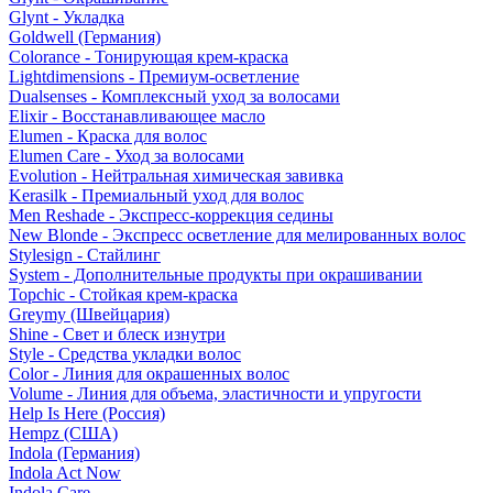
Glynt - Укладка
Goldwell (Германия)
Colorance - Тонирующая крем-краска
Lightdimensions - Премиум-осветление
Dualsenses - Комплексный уход за волосами
Elixir - Восстанавливающее масло
Elumen - Краска для волос
Elumen Care - Уход за волосами
Evolution - Нейтральная химическая завивка
Kerasilk - Премиальный уход для волос
Men Reshade - Экспресс-коррекция седины
New Blonde - Экспресс осветление для мелированных волос
Stylesign - Стайлинг
System - Дополнительные продукты при окрашивании
Topchic - Стойкая крем-краска
Greymy (Швейцария)
Shine - Свет и блеск изнутри
Style - Средства укладки волос
Color - Линия для окрашенных волос
Volume - Линия для объема, эластичности и упругости
Help Is Here (Россия)
Hempz (США)
Indola (Германия)
Indola Act Now
Indola Care