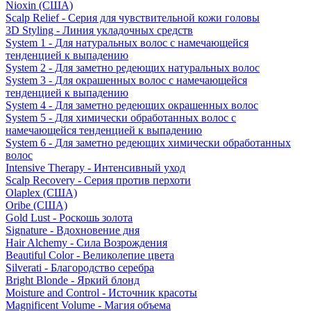
Nioxin (США)
Scalp Relief - Серия для чувствительной кожи головы
3D Styling - Линия укладочных средств
System 1 - Для натуральных волос с намечающейся
тенденцией к выпадению
System 2 - Для заметно редеющих натуральных волос
System 3 - Для окрашенных волос с намечающейся
тенденцией к выпадению
System 4 - Для заметно редеющих окрашенных волос
System 5 - Для химически обработанных волос с
намечающейся тенденцией к выпадению
System 6 - Для заметно редеющих химически обработанных
волос
Intensive Therapy - Интенсивный уход
Scalp Recovery - Серия против перхоти
Olaplex (США)
Oribe (США)
Gold Lust - Роскошь золота
Signature - Вдохновение дня
Hair Alchemy - Сила Возрождения
Beautiful Color - Великолепие цвета
Silverati - Благородство серебра
Bright Blonde - Яркий блонд
Moisture and Control - Источник красоты
Magnificent Volume - Магия объема