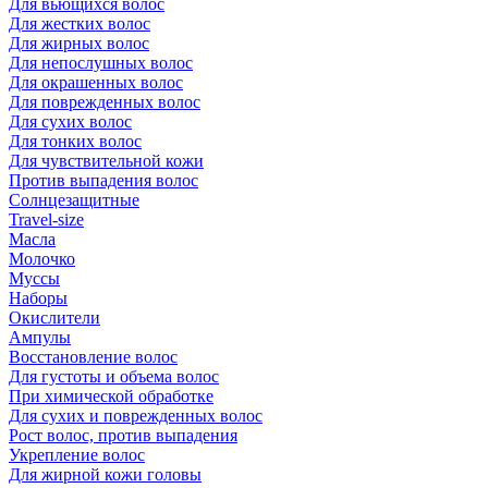
Для вьющихся волос
Для жестких волос
Для жирных волос
Для непослушных волос
Для окрашенных волос
Для поврежденных волос
Для сухих волос
Для тонких волос
Для чувствительной кожи
Против выпадения волос
Солнцезащитные
Travel-size
Масла
Молочко
Муссы
Наборы
Окислители
Ампулы
Восстановление волос
Для густоты и объема волос
При химической обработке
Для сухих и поврежденных волос
Рост волос, против выпадения
Укрепление волос
Для жирной кожи головы