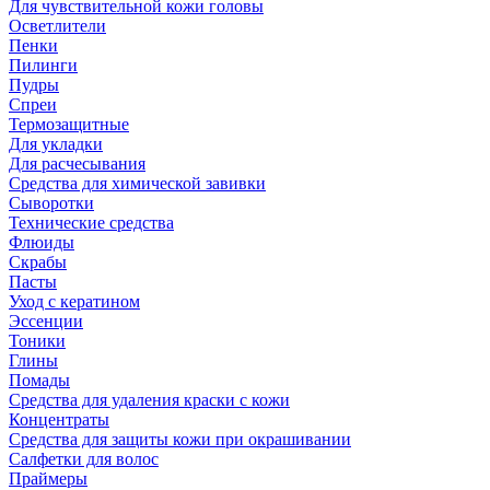
Для чувствительной кожи головы
Осветлители
Пенки
Пилинги
Пудры
Спреи
Термозащитные
Для укладки
Для расчесывания
Средства для химической завивки
Сыворотки
Технические средства
Флюиды
Скрабы
Пасты
Уход с кератином
Эссенции
Тоники
Глины
Помады
Средства для удаления краски с кожи
Концентраты
Средства для защиты кожи при окрашивании
Салфетки для волос
Праймеры