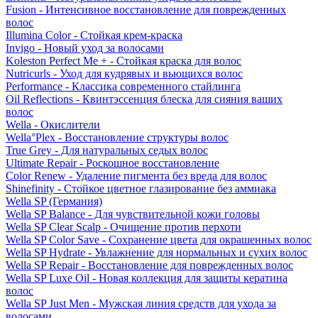
Fusion - Интенсивное восстановление для поврежденных
волос
Illumina Color - Стойкая крем-краска
Invigo - Новый уход за волосами
Koleston Perfect Me + - Стойкая краска для волос
Nutricurls - Уход для кудрявых и вьющихся волос
Performance - Классика современного стайлинга
Oil Reflections - Квинтэссенция блеска для сияния ваших
волос
Wella - Окислители
Wella°Plex - Восстановление структуры волос
True Grey - Для натуральных седых волос
Ultimate Repair - Роскошное восстановление
Color Renew - Удаление пигмента без вреда для волос
Shinefinity - Стойкое цветное глазирование без аммиака
Wella SP (Германия)
Wella SP Balance - Для чувствительной кожи головы
Wella SP Clear Scalp - Очищение против перхоти
Wella SP Color Save - Сохранение цвета для окрашенных волос
Wella SP Hydrate - Увлажнение для нормальных и сухих волос
Wella SP Repair - Восстановление для поврежденных волос
Wella SP Luxe Oil - Новая коллекция для защиты кератина
волос
Wella SP Just Men - Мужская линия средств для ухода за
волосами