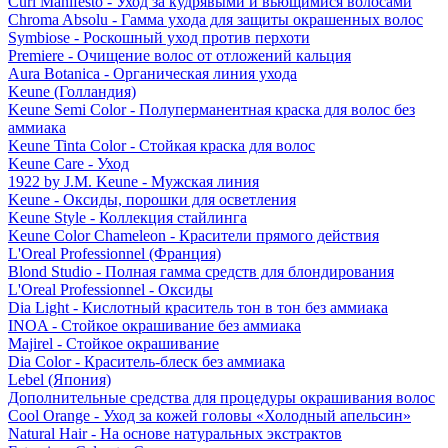
Curl Manifesto - Уход за кудрявыми и вьющимися волосами
Chroma Absolu - Гамма ухода для защиты окрашенных волос
Symbiose - Роскошный уход против перхоти
Premiere - Очищение волос от отложений кальция
Aura Botanica - Органическая линия ухода
Keune (Голландия)
Keune Semi Color - Полуперманентная краска для волос без
аммиака
Keune Tinta Color - Стойкая краска для волос
Keune Care - Уход
1922 by J.M. Keune - Мужская линия
Keune - Оксиды, порошки для осветления
Keune Style - Коллекция стайлинга
Keune Color Chameleon - Красители прямого действия
L'Oreal Professionnel (Франция)
Blond Studio - Полная гамма средств для блондирования
L'Oreal Professionnel - Оксиды
Dia Light - Кислотный краситель тон в тон без аммиака
INOA - Стойкое окрашивание без аммиака
Majirel - Стойкое окрашивание
Dia Color - Краситель-блеск без аммиака
Lebel (Япония)
Дополнительные средства для процедуры окрашивания волос
Cool Orange - Уход за кожей головы «Холодный апельсин»
Natural Hair - На основе натуральных экстрактов