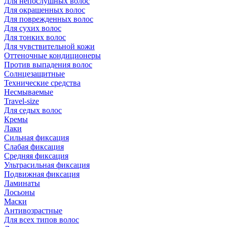
Для непослушных волос
Для окрашенных волос
Для поврежденных волос
Для сухих волос
Для тонких волос
Для чувствительной кожи
Оттеночные кондиционеры
Против выпадения волос
Солнцезащитные
Технические средства
Несмываемые
Travel-size
Для седых волос
Кремы
Лаки
Сильная фиксация
Слабая фиксация
Средняя фиксация
Ультрасильная фиксация
Подвижная фиксация
Ламинаты
Лосьоны
Маски
Антивозрастные
Для всех типов волос