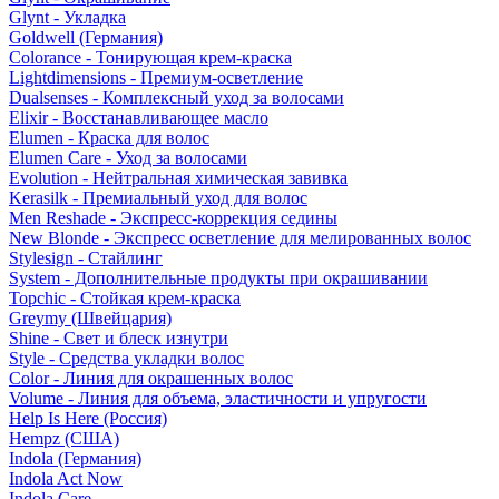
Glynt - Укладка
Goldwell (Германия)
Colorance - Тонирующая крем-краска
Lightdimensions - Премиум-осветление
Dualsenses - Комплексный уход за волосами
Elixir - Восстанавливающее масло
Elumen - Краска для волос
Elumen Care - Уход за волосами
Evolution - Нейтральная химическая завивка
Kerasilk - Премиальный уход для волос
Men Reshade - Экспресс-коррекция седины
New Blonde - Экспресс осветление для мелированных волос
Stylesign - Стайлинг
System - Дополнительные продукты при окрашивании
Topchic - Стойкая крем-краска
Greymy (Швейцария)
Shine - Свет и блеск изнутри
Style - Средства укладки волос
Color - Линия для окрашенных волос
Volume - Линия для объема, эластичности и упругости
Help Is Here (Россия)
Hempz (США)
Indola (Германия)
Indola Act Now
Indola Care