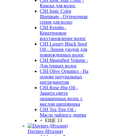
CHI Ionic Hair Color -
Краска для волос
CHI Ionic Color
Illuminate - Оттеночная
серия для волос
CHI Keratin -
Кератиновое
восстановление волос
CHI Luxury Black Seed
Oil - Линия уходов для
поврежденных волос
CHI Magnified Volume -
Для тонких волос
CHI Olive Organics - На
основе натуральных
ингредиентов
CHI Rose Hip Oil -
Защита цвета
окрашенных волос с
маслом шиповника
CHI Tea Tree Oil -
Масло чайного дерева
+ ЕЩЕ 13
Davines (Италия)