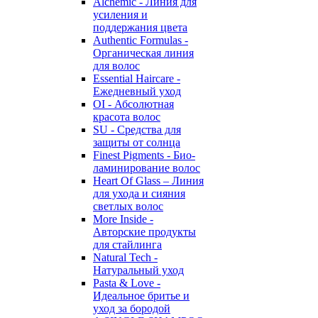
Alchemic - Линия для
усиления и
поддержания цвета
Authentic Formulas -
Органическая линия
для волос
Essential Haircare -
Eжедневный уход
OI - Абсолютная
красота волос
SU - Средства для
защиты от солнца
Finest Pigments - Био-
ламинирование волос
Heart Of Glass – Линия
для ухода и сияния
светлых волос
More Inside -
Авторские продукты
для стайлинга
Natural Tech -
Натуральный уход
Pasta & Love -
Идеальное бритье и
уход за бородой