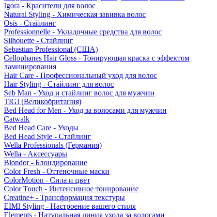
Igora - Красители для волос
Natural Styling - Химическая завивка волос
Osis - Стайлинг
Professionnelle - Укладочные средства для волос
Silhouette - Стайлинг
Sebastian Professional (США)
Cellophanes Hair Gloss - Тонирующая краска с эффектом
ламинирования
Hair Care - Профессиональный уход для волос
Hair Styling - Стайлинг для волос
Seb Man - Уход и стайлинг волос для мужчин
TIGI (Великобритания)
Bed Head for Men - Уход за волосами для мужчин
Catwalk
Bed Head Care - Уходы
Bed Head Style - Стайлинг
Wella Professionals (Германия)
Wella - Аксессуары
Blondor - Блондирование
Color Fresh - Оттеночные маски
ColorMotion - Сила и цвет
Color Touch - Интенсивное тонирование
Creatine+ - Трансформация текстуры
EIMI Styling - Настроение вашего стиля
Elements - Натуральная линия ухода за волосами