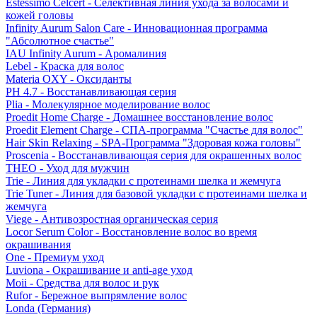
Estessimo Celcert - Селективная линия ухода за волосами и
кожей головы
Infinity Aurum Salon Care - Инновационная программа
"Абсолютное счастье"
IAU Infinity Aurum - Аромалиния
Lebel - Краска для волос
Materia OXY - Оксиданты
PH 4.7 - Восстанавливающая серия
Plia - Молекулярное моделирование волос
Proedit Home Charge - Домашнее восстановление волос
Proedit Element Charge - СПА-программа "Счастье для волос"
Hair Skin Relaxing - SPA-Программа "Здоровая кожа головы"
Proscenia - Восстанавливающая серия для окрашенных волос
THEO - Уход для мужчин
Trie - Линия для укладки с протеинами шелка и жемчуга
Trie Tuner - Линия для базовой укладки с протеинами шелка и
жемчуга
Viege - Антивозростная органическая серия
Locor Serum Color - Восстановление волос во время
окрашивания
One - Премиум уход
Luviona - Окрашивание и anti-age уход
Moii - Средства для волос и рук
Rufor - Бережное выпрямление волос
Londa (Германия)