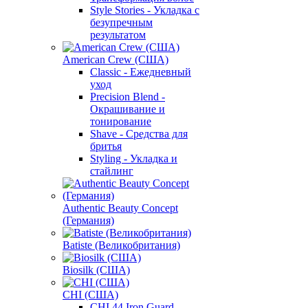
Style Stories - Укладка с
безупречным
результатом
American Crew (США)
Classic - Ежедневный
уход
Precision Blend -
Окрашивание и
тонирование
Shave - Средства для
бритья
Styling - Укладка и
стайлинг
Authentic Beauty Concept
(Германия)
Batiste (Великобритания)
Biosilk (США)
CHI (США)
CHI 44 Iron Guard -