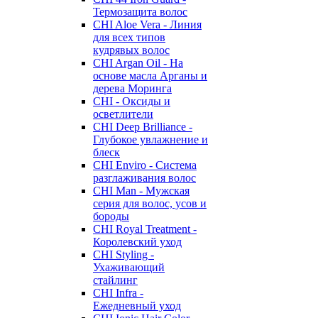
Термозащита волос
CHI Aloe Vera - Линия
для всех типов
кудрявых волос
CHI Argan Oil - На
основе масла Арганы и
дерева Моринга
CHI - Оксиды и
осветлители
CHI Deep Brilliance -
Глубокое увлажнение и
блеск
CHI Enviro - Система
разглаживания волос
CHI Man - Мужская
серия для волос, усов и
бороды
CHI Royal Treatment -
Королевский уход
CHI Styling -
Ухаживающий
стайлинг
CHI Infra -
Ежедневный уход