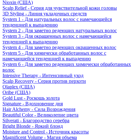
Nioxin (США)
Scalp Relief - Серия для чувствительной кожи головы
3D Styling - Линия укладочных средств
System 1 - Для натуральных волос с намечающейся
тенденцией к выпадению
System 2 - Для заметно редеющих натуральных волос
System 3 - Для окрашенных волос с намечающейся
тенденцией к выпадению
System 4 - Для заметно редеющих окрашенных волос
System 5 - Для химически обработанных волос с
намечающейся тенденцией к выпадению
System 6 - Для заметно редеющих химически обработанных
волос
Intensive Therapy - Интенсивный уход
Scalp Recovery - Серия против перхоти
Olaplex (США)
Oribe (США)
Gold Lust - Роскошь золота
Signature - Вдохновение дня
Hair Alchemy - Сила Возрождения
Beautiful Color - Великолепие цвета
Silverati - Благородство серебра
Bright Blonde - Яркий блонд
Moisture and Control - Источник красоты
Magnificent Volume - Магия объема