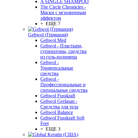
A SINGLE SHAMPOO
The Circle Chronicles -
Маски с мгновенным
эффектом
+ ЕЩЕ 7
Gehwol (Германия)
Gehwol Med
Gehwol - Пластыри,
супинаторы, средства
из гель-полимера
Gehwol -
Универсальные
средства
Gehwol -
Профессиональные и
специальные средства
Gehwol Fusskraft
Gehwol Gerlasan -
Средства для тела
Gehwol Balance
Gehwol Fusskraft Soft
Feet
+ ЕЩЕ 3