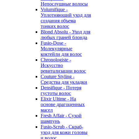
Непослушные волосы
Volumifique -
Уплотняющий уход для
создания объема
тонких волос
Blond Absolu - Уход для
любых граней блонда
Fusio-Dose -
Молекулярные
коктейли для волос
Chronologiste -
Искусство
ревитализации волос
Couture Styling -
Средства для укладки
Densifique - Потеря
густоты волос
Elixir Ultime - На
основе драгоценных
масел
Fresh Affair - Сухой
шампунь
Fusio-Scrub - Скраб-
уход для кожи головы
и волос