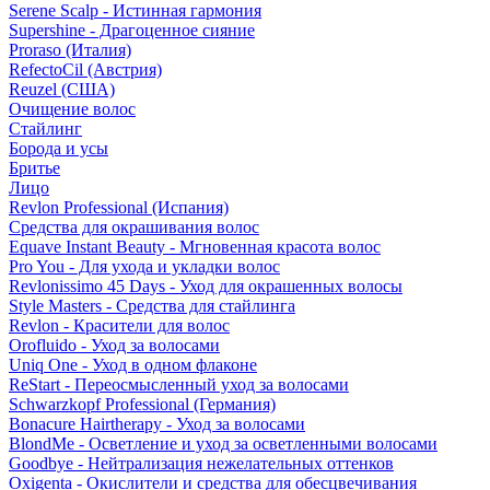
Serene Scalp - Истинная гармония
Supershine - Драгоценное сияние
Proraso (Италия)
RefectoCil (Австрия)
Reuzel (США)
Очищение волос
Стайлинг
Борода и усы
Бритье
Лицо
Revlon Professional (Испания)
Средства для окрашивания волос
Equave Instant Beauty - Мгновенная красота волос
Pro You - Для ухода и укладки волос
Revlonissimo 45 Days - Уход для окрашенных волосы
Style Masters - Средства для стайлинга
Revlon - Красители для волос
Orofluido - Уход за волосами
Uniq One - Уход в одном флаконе
ReStart - Переосмысленный уход за волосами
Schwarzkopf Professional (Германия)
Bonacure Hairtherapy - Уход за волосами
BlondMe - Осветление и уход за осветленными волосами
Goodbye - Нейтрализация нежелательных оттенков
Oxigenta - Окислители и средства для обесцвечивания