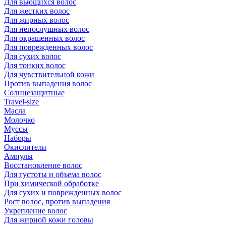
Для вьющихся волос
Для жестких волос
Для жирных волос
Для непослушных волос
Для окрашенных волос
Для поврежденных волос
Для сухих волос
Для тонких волос
Для чувствительной кожи
Против выпадения волос
Солнцезащитные
Travel-size
Масла
Молочко
Муссы
Наборы
Окислители
Ампулы
Восстановление волос
Для густоты и объема волос
При химической обработке
Для сухих и поврежденных волос
Рост волос, против выпадения
Укрепление волос
Для жирной кожи головы