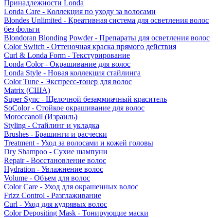
Принадлежности Londa
Londa Care - Коллекция по уходу за волосами
Blondes Unlimited - Креативная система для осветления волос
без фольги
Blondoran Blonding Powder - Препараты для осветления волос
Color Switch - Оттеночная краска прямого действия
Curl & Londa Form - Текстурирование
Londa Color - Окрашивание для волос
Londa Style - Новая коллекция стайлинга
Color Tune - Экспресс-тонер для волос
Matrix (США)
Super Sync - Щелочной безаммиачный краситель
SoColor - Стойкое окрашивание для волос
Moroccanoil (Израиль)
Styling - Стайлинг и укладка
Brushes - Брашинги и расчески
Treatment - Уход за волосами и кожей головы
Dry Shampoo - Сухие шампуни
Repair - Восстановление волос
Hydration - Увлажнение волос
Volume - Объем для волос
Color Care - Уход для окрашенных волос
Frizz Control - Разглаживание
Curl - Уход для кудрявых волос
Color Depositing Mask - Тонирующие маски