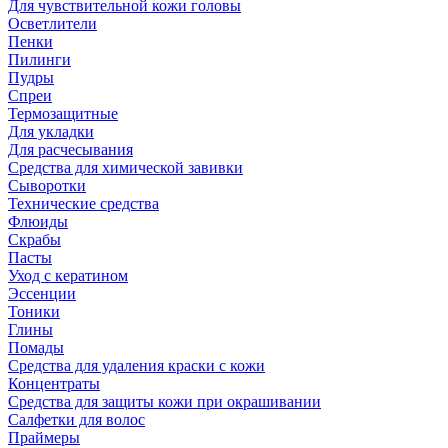
Для чувствительной кожи головы
Осветлители
Пенки
Пилинги
Пудры
Спреи
Термозащитные
Для укладки
Для расчесывания
Средства для химической завивки
Сыворотки
Технические средства
Флюиды
Скрабы
Пасты
Уход с кератином
Эссенции
Тоники
Глины
Помады
Средства для удаления краски с кожи
Концентраты
Средства для защиты кожи при окрашивании
Салфетки для волос
Праймеры