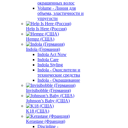
окрашенных волос
Volume - Линия для
объема, эластичности и
упругости
Help Is Here (Россия)
Hempz (США)
Indola (Германия)
Indola Act Now
Indola Care
Indola Styling
Indola - Окислители и
технические средства
Indola - Окрашивание
Invisibobble (Германия)
Johnson’s Baby (США)
K18 (США)
Kerastase (Франция)
Discipline -