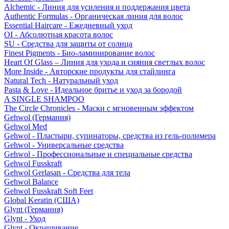
Alchemic - Линия для усиления и поддержания цвета
Authentic Formulas - Органическая линия для волос
Essential Haircare - Eжедневный уход
OI - Абсолютная красота волос
SU - Средства для защиты от солнца
Finest Pigments - Био-ламинирование волос
Heart Of Glass – Линия для ухода и сияния светлых волос
More Inside - Авторские продукты для стайлинга
Natural Tech - Натуральный уход
Pasta & Love - Идеальное бритье и уход за бородой
A SINGLE SHAMPOO
The Circle Chronicles - Маски с мгновенным эффектом
Gehwol (Германия)
Gehwol Med
Gehwol - Пластыри, супинаторы, средства из гель-полимера
Gehwol - Универсальные средства
Gehwol - Профессиональные и специальные средства
Gehwol Fusskraft
Gehwol Gerlasan - Средства для тела
Gehwol Balance
Gehwol Fusskraft Soft Feet
Global Keratin (США)
Glynt (Германия)
Glynt - Уход
Glynt - Окрашивание