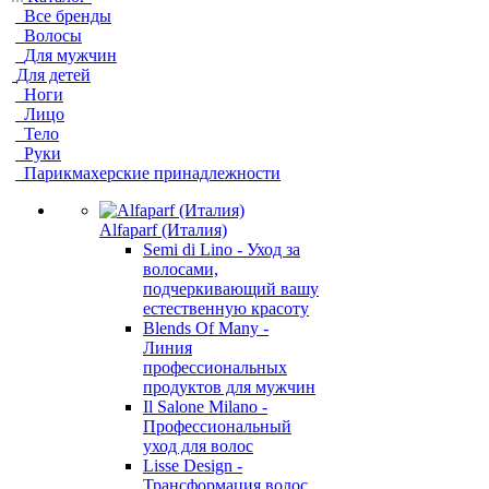
Все бренды
Волосы
Для мужчин
Для детей
Ноги
Лицо
Тело
Руки
Парикмахерские принадлежности
Alfaparf (Италия)
Semi di Lino - Уход за
волосами,
подчеркивающий вашу
естественную красоту
Blends Of Many -
Линия
профессиональных
продуктов для мужчин
Il Salone Milano -
Профессиональный
уход для волос
Lisse Design -
Трансформация волос