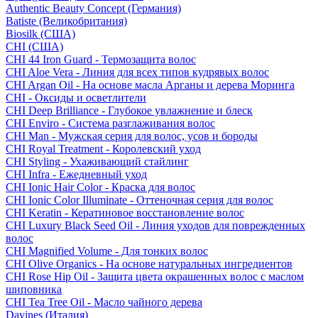
Authentic Beauty Concept (Германия)
Batiste (Великобритания)
Biosilk (США)
CHI (США)
CHI 44 Iron Guard - Термозащита волос
CHI Aloe Vera - Линия для всех типов кудрявых волос
CHI Argan Oil - На основе масла Арганы и дерева Моринга
CHI - Оксиды и осветлители
CHI Deep Brilliance - Глубокое увлажнение и блеск
CHI Enviro - Система разглаживания волос
CHI Man - Мужская серия для волос, усов и бороды
CHI Royal Treatment - Королевский уход
CHI Styling - Ухаживающий стайлинг
CHI Infra - Ежедневный уход
CHI Ionic Hair Color - Краска для волос
CHI Ionic Color Illuminate - Оттеночная серия для волос
CHI Keratin - Кератиновое восстановление волос
CHI Luxury Black Seed Oil - Линия уходов для поврежденных
волос
CHI Magnified Volume - Для тонких волос
CHI Olive Organics - На основе натуральных ингредиентов
CHI Rose Hip Oil - Защита цвета окрашенных волос с маслом
шиповника
CHI Tea Tree Oil - Масло чайного дерева
Davines (Италия)