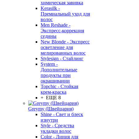
химическая завивка
Kerasilk -
Премиальный уход для
волос
Men Reshade -
Экспресс-коррекция
седины
New Blonde - Экспресс
осветление для
мелированных волос
Stylesign - Стайлинг
System -
Дополнительные
продукты при
окрашивании
Topchic - Стойкая
крем-краска
+ ЕЩЕ 8
Greymy (Швейцария)
Shine - Свет и блеск
изнутри
Style - Средства
укладки волос
Color - Линия для