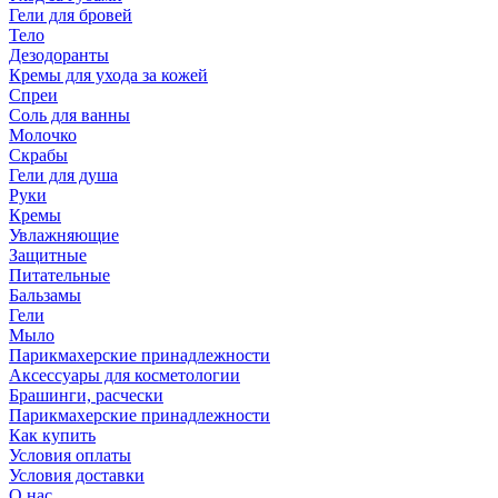
Гели для бровей
Тело
Дезодоранты
Кремы для ухода за кожей
Спреи
Соль для ванны
Молочко
Скрабы
Гели для душа
Руки
Кремы
Увлажняющие
Защитные
Питательные
Бальзамы
Гели
Мыло
Парикмахерские принадлежности
Аксессуары для косметологии
Брашинги, расчески
Парикмахерские принадлежности
Как купить
Условия оплаты
Условия доставки
О нас