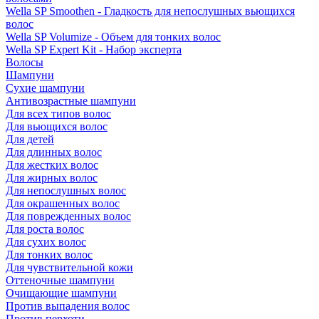
Wella SP Smoothen - Гладкость для непослушных вьющихся
волос
Wella SP Volumize - Объем для тонких волос
Wella SP Expert Kit - Набор эксперта
Волосы
Шампуни
Сухие шампуни
Антивозрастные шампуни
Для всех типов волос
Для вьющихся волос
Для детей
Для длинных волос
Для жестких волос
Для жирных волос
Для непослушных волос
Для окрашенных волос
Для поврежденных волос
Для роста волос
Для сухих волос
Для тонких волос
Для чувствительной кожи
Оттеночные шампуни
Очищающие шампуни
Против выпадения волос
Против перхоти