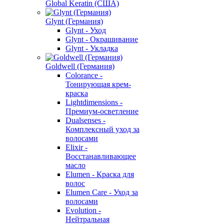
Global Keratin (США)
Glynt (Германия)
Glynt - Уход
Glynt - Окрашивание
Glynt - Укладка
Goldwell (Германия)
Colorance -
Тонирующая крем-
краска
Lightdimensions -
Премиум-осветление
Dualsenses -
Комплексный уход за
волосами
Elixir -
Восстанавливающее
масло
Elumen - Краска для
волос
Elumen Care - Уход за
волосами
Evolution -
Нейтральная