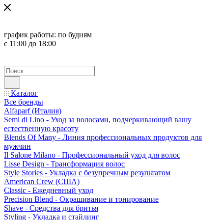
график работы:
по будням
с 11:00 до 18:00
Каталог
Все бренды
Alfaparf (Италия)
Semi di Lino - Уход за волосами, подчеркивающий вашу
естественную красоту
Blends Of Many - Линия профессиональных продуктов для
мужчин
Il Salone Milano - Профессиональный уход для волос
Lisse Design - Трансформация волос
Style Stories - Укладка с безупречным результатом
American Crew (США)
Classic - Ежедневный уход
Precision Blend - Окрашивание и тонирование
Shave - Средства для бритья
Styling - Укладка и стайлинг