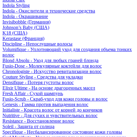
Indola Styling
Indola - Окислители и технические средства
Indola - Окрашивание
Invisibobble (Германия)
Johnson’s Baby (США)
K18 (США)
Kerastase (Франция)
Discipline - Непослушные волосы
Volumifique - Уплотняющий уход для создания объема тонких
волос
Blond Absolu - Уход для любых граней блонда
Fusio-Dose - Молекулярные коктейли для волос
Chronologiste - Искусство ревитализации волос
Couture Styling - Средства для укладки
Densifique - Потеря густоты волос
Elixir Ultime - На основе драгоценных масел
Fresh Affair - Сухой шампунь
Fusio-Scrub - Скраб-уход для кожи головы и волос
Genesis - Гамма против выпадения волос
Initialiste - Красота волос от корней до кончиков
Nutritive - Для сухих и чувствительных волос
Resistance - Восстановление волос
Soleil - Защита от солнца
Specifique - Несбалансированное состояние кожи головы