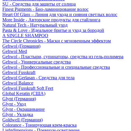
SU - Средства для защиты от солнца
Finest Pigments - Био-ламинирование волос
Heart Of Glass – Линия для ухода и сияния светлых волос
More Inside - Авторские продукты для стайлинга
Natural Tech - Натуральный уход
Pasta & Love - Идеальное бритье и уход за бородой
A SINGLE SHAMPOO
The Circle Chronicles - Маски с мгновенным эффектом
Gehwol (Германия)
Gehwol Med
Gehwol - Пластыри, супинаторы, средства из гель-полимера
Gehwol - Универсальные средства
Gehwol - Профессиональные и специальные средства
Gehwol Fusskraft
Gehwol Gerlasan - Средства для тела
Gehwol Balance
Gehwol Fusskraft Soft Feet
Global Keratin (США)
Glynt (Германия)
Glynt - Уход
Glynt - Окрашивание
Glynt - Укладка
Goldwell (Германия)
Colorance - Тонирующая крем-краска
Lightdimensions - Премиум-осветление