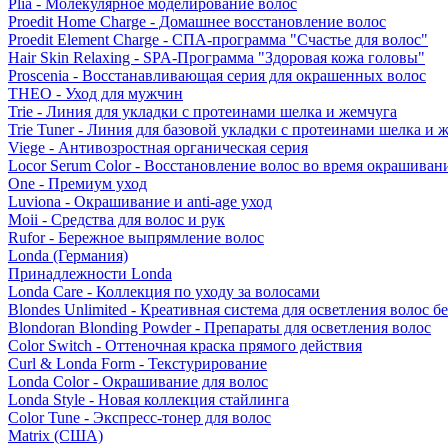
Plia - Молекулярное моделирование волос
Proedit Home Charge - Домашнее восстановление волос
Proedit Element Charge - СПА-программа "Счастье для волос"
Hair Skin Relaxing - SPA-Программа "Здоровая кожа головы"
Proscenia - Восстанавливающая серия для окрашенных волос
THEO - Уход для мужчин
Trie - Линия для укладки с протеинами шелка и жемчуга
Trie Tuner - Линия для базовой укладки с протеинами шелка и 
Viege - Антивозростная органическая серия
Locor Serum Color - Восстановление волос во время окрашиван
One - Премиум уход
Luviona - Окрашивание и anti-age уход
Moii - Средства для волос и рук
Rufor - Бережное выпрямление волос
Londa (Германия)
Принадлежности Londa
Londa Care - Коллекция по уходу за волосами
Blondes Unlimited - Креативная система для осветления волос б
Blondoran Blonding Powder - Препараты для осветления волос
Color Switch - Оттеночная краска прямого действия
Curl & Londa Form - Текстурирование
Londa Color - Окрашивание для волос
Londa Style - Новая коллекция стайлинга
Color Tune - Экспресс-тонер для волос
Matrix (США)