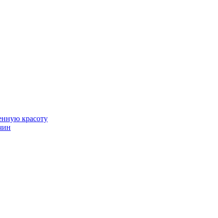
венную красоту
чин