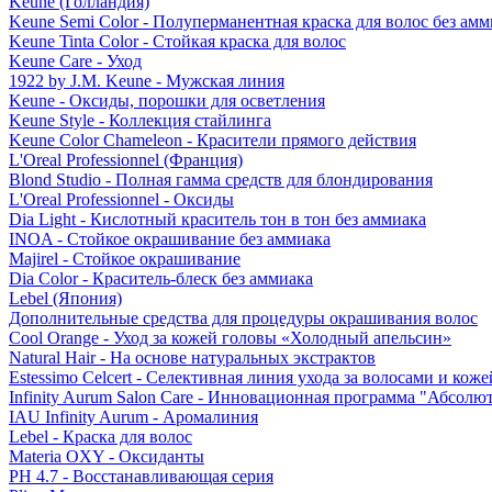
Keune (Голландия)
Keune Semi Color - Полуперманентная краска для волос без амм
Keune Tinta Color - Стойкая краска для волос
Keune Care - Уход
1922 by J.M. Keune - Мужская линия
Keune - Оксиды, порошки для осветления
Keune Style - Коллекция стайлинга
Keune Color Chameleon - Красители прямого действия
L'Oreal Professionnel (Франция)
Blond Studio - Полная гамма средств для блондирования
L'Oreal Professionnel - Оксиды
Dia Light - Кислотный краситель тон в тон без аммиака
INOA - Стойкое окрашивание без аммиака
Majirel - Стойкое окрашивание
Dia Color - Краситель-блеск без аммиака
Lebel (Япония)
Дополнительные средства для процедуры окрашивания волос
Cool Orange - Уход за кожей головы «Холодный апельсин»
Natural Hair - На основе натуральных экстрактов
Estessimo Celcert - Селективная линия ухода за волосами и кож
Infinity Aurum Salon Care - Инновационная программа "Абсолют
IAU Infinity Aurum - Аромалиния
Lebel - Краска для волос
Materia OXY - Оксиданты
PH 4.7 - Восстанавливающая серия