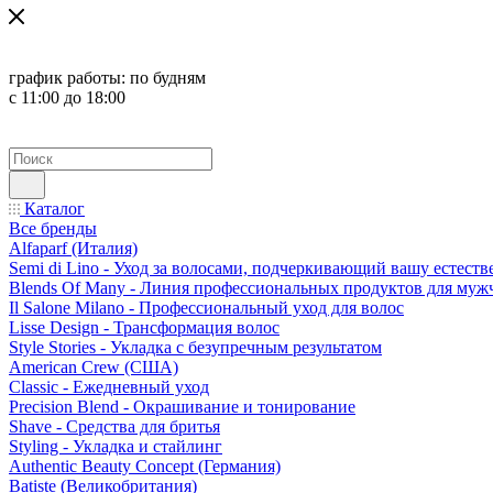
график работы:
по будням
с 11:00 до 18:00
Каталог
Все бренды
Alfaparf (Италия)
Semi di Lino - Уход за волосами, подчеркивающий вашу естест
Blends Of Many - Линия профессиональных продуктов для муж
Il Salone Milano - Профессиональный уход для волос
Lisse Design - Трансформация волос
Style Stories - Укладка с безупречным результатом
American Crew (США)
Classic - Ежедневный уход
Precision Blend - Окрашивание и тонирование
Shave - Средства для бритья
Styling - Укладка и стайлинг
Authentic Beauty Concept (Германия)
Batiste (Великобритания)