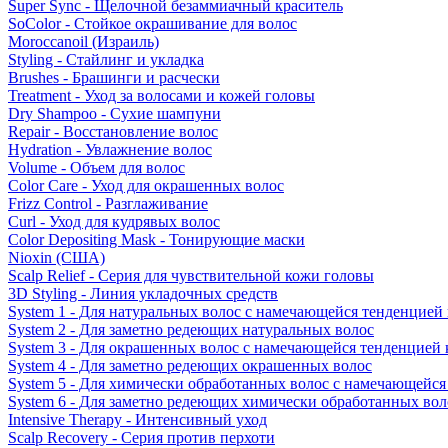
Super Sync - Щелочной безаммиачный краситель
SoColor - Стойкое окрашивание для волос
Moroccanoil (Израиль)
Styling - Стайлинг и укладка
Brushes - Брашинги и расчески
Treatment - Уход за волосами и кожей головы
Dry Shampoo - Сухие шампуни
Repair - Восстановление волос
Hydration - Увлажнение волос
Volume - Объем для волос
Color Care - Уход для окрашенных волос
Frizz Control - Разглаживание
Curl - Уход для кудрявых волос
Color Depositing Mask - Тонирующие маски
Nioxin (США)
Scalp Relief - Серия для чувствительной кожи головы
3D Styling - Линия укладочных средств
System 1 - Для натуральных волос с намечающейся тенденцией
System 2 - Для заметно редеющих натуральных волос
System 3 - Для окрашенных волос с намечающейся тенденцией
System 4 - Для заметно редеющих окрашенных волос
System 5 - Для химически обработанных волос с намечающейс
System 6 - Для заметно редеющих химически обработанных вол
Intensive Therapy - Интенсивный уход
Scalp Recovery - Серия против перхоти