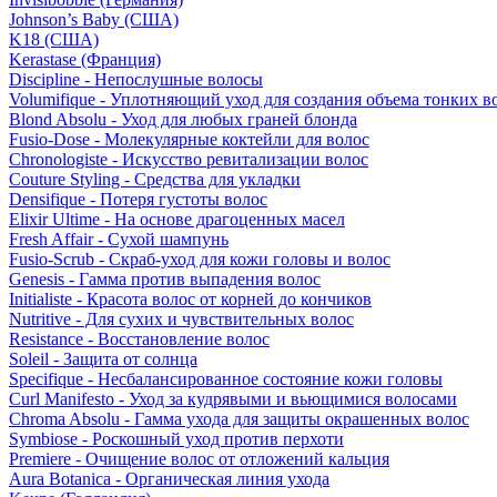
Johnson’s Baby (США)
K18 (США)
Kerastase (Франция)
Discipline - Непослушные волосы
Volumifique - Уплотняющий уход для создания объема тонких в
Blond Absolu - Уход для любых граней блонда
Fusio-Dose - Молекулярные коктейли для волос
Chronologiste - Искусство ревитализации волос
Couture Styling - Средства для укладки
Densifique - Потеря густоты волос
Elixir Ultime - На основе драгоценных масел
Fresh Affair - Сухой шампунь
Fusio-Scrub - Скраб-уход для кожи головы и волос
Genesis - Гамма против выпадения волос
Initialiste - Красота волос от корней до кончиков
Nutritive - Для сухих и чувствительных волос
Resistance - Восстановление волос
Soleil - Защита от солнца
Specifique - Несбалансированное состояние кожи головы
Curl Manifesto - Уход за кудрявыми и вьющимися волосами
Chroma Absolu - Гамма ухода для защиты окрашенных волос
Symbiose - Роскошный уход против перхоти
Premiere - Очищение волос от отложений кальция
Aura Botanica - Органическая линия ухода