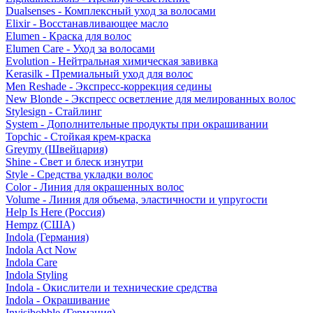
Dualsenses - Комплексный уход за волосами
Elixir - Восстанавливающее масло
Elumen - Краска для волос
Elumen Care - Уход за волосами
Evolution - Нейтральная химическая завивка
Kerasilk - Премиальный уход для волос
Men Reshade - Экспресс-коррекция седины
New Blonde - Экспресс осветление для мелированных волос
Stylesign - Стайлинг
System - Дополнительные продукты при окрашивании
Topchic - Стойкая крем-краска
Greymy (Швейцария)
Shine - Свет и блеск изнутри
Style - Средства укладки волос
Color - Линия для окрашенных волос
Volume - Линия для объема, эластичности и упругости
Help Is Here (Россия)
Hempz (США)
Indola (Германия)
Indola Act Now
Indola Care
Indola Styling
Indola - Окислители и технические средства
Indola - Окрашивание
Invisibobble (Германия)