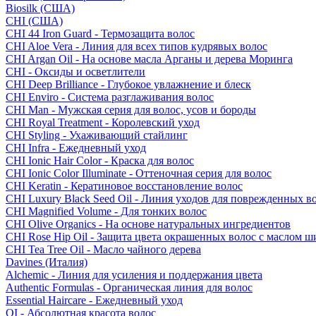
Biosilk (США)
CHI (США)
CHI 44 Iron Guard - Термозащита волос
CHI Aloe Vera - Линия для всех типов кудрявых волос
CHI Argan Oil - На основе масла Арганы и дерева Моринга
CHI - Оксиды и осветлители
CHI Deep Brilliance - Глубокое увлажнение и блеск
CHI Enviro - Система разглаживания волос
CHI Man - Мужская серия для волос, усов и бороды
CHI Royal Treatment - Королевский уход
CHI Styling - Ухаживающий стайлинг
CHI Infra - Ежедневный уход
CHI Ionic Hair Color - Краска для волос
CHI Ionic Color Illuminate - Оттеночная серия для волос
CHI Keratin - Кератиновое восстановление волос
CHI Luxury Black Seed Oil - Линия уходов для поврежденных в
CHI Magnified Volume - Для тонких волос
CHI Olive Organics - На основе натуральных ингредиентов
CHI Rose Hip Oil - Защита цвета окрашенных волос с маслом 
CHI Tea Tree Oil - Масло чайного дерева
Davines (Италия)
Alchemic - Линия для усиления и поддержания цвета
Authentic Formulas - Органическая линия для волос
Essential Haircare - Eжедневный уход
OI - Абсолютная красота волос