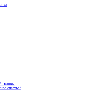
иака
ей головы
ное счастье"