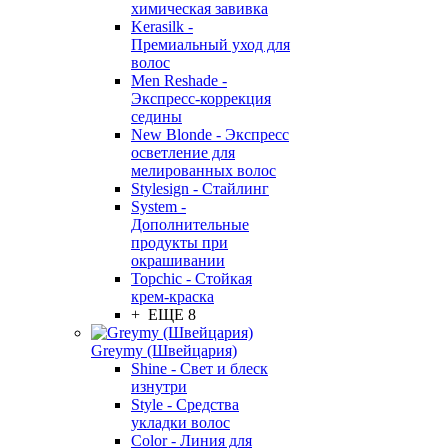
химическая завивка
Kerasilk -
Премиальный уход для
волос
Men Reshade -
Экспресс-коррекция
седины
New Blonde - Экспресс
осветление для
мелированных волос
Stylesign - Стайлинг
System -
Дополнительные
продукты при
окрашивании
Topchic - Стойкая
крем-краска
+ ЕЩЕ 8
Greymy (Швейцария)
Shine - Свет и блеск
изнутри
Style - Средства
укладки волос
Color - Линия для