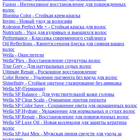
Fusion - Интенсивное восстановление для поврежденных
волос
Illumina Color - Стойкая крем-краска
Invigo - Новый уход за волосами
Koleston Perfect Me + - Стойкая краска для волос
Nutricurls - Уход для кудрявых и вьющихся волос
Performance - Классика современного стайлинга
Oil Reflections - Квинтэссенция блеска для сияния ваших
волос
Wella - Окислители
Wella°Plex - Восстановление структуры волос
True Grey - Для натуральных седых волос
Ultimate Repair - Роскошное восстановление
Color Renew - Удаление пигмента без вреда для волос
Shinefinity - Стойкое цветное глазирование без аммиака
Wella SP (Германия)
Wella SP Balance - Для чувствительной кожи головы
Wella SP Clear Scalp - Очищение против перхоти
Wella SP Color Save - Сохранение цвета для окрашенных волос
Wella SP Hydrate - Увлажнение для нормальных и сухих волос
Wella SP Repair - Восстановление для поврежденных волос
Wella SP Luxe Oil - Новая коллекция для защиты кератина
волос
Wella SP Just Men - Мужская линия средств для ухода за
волосами