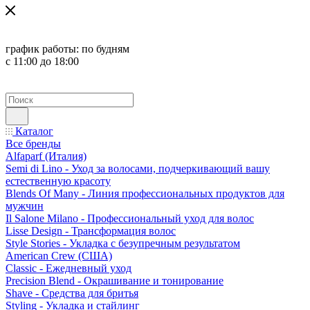
график работы:
по будням
с 11:00 до 18:00
Каталог
Все бренды
Alfaparf (Италия)
Semi di Lino - Уход за волосами, подчеркивающий вашу
естественную красоту
Blends Of Many - Линия профессиональных продуктов для
мужчин
Il Salone Milano - Профессиональный уход для волос
Lisse Design - Трансформация волос
Style Stories - Укладка с безупречным результатом
American Crew (США)
Classic - Ежедневный уход
Precision Blend - Окрашивание и тонирование
Shave - Средства для бритья
Styling - Укладка и стайлинг