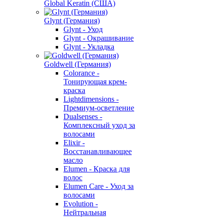
Global Keratin (США)
Glynt (Германия)
Glynt - Уход
Glynt - Окрашивание
Glynt - Укладка
Goldwell (Германия)
Colorance -
Тонирующая крем-
краска
Lightdimensions -
Премиум-осветление
Dualsenses -
Комплексный уход за
волосами
Elixir -
Восстанавливающее
масло
Elumen - Краска для
волос
Elumen Care - Уход за
волосами
Evolution -
Нейтральная