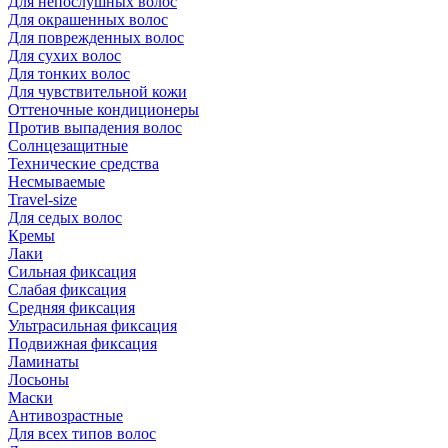
Для непослушных волос
Для окрашенных волос
Для поврежденных волос
Для сухих волос
Для тонких волос
Для чувствительной кожи
Оттеночные кондиционеры
Против выпадения волос
Солнцезащитные
Технические средства
Несмываемые
Travel-size
Для седых волос
Кремы
Лаки
Сильная фиксация
Слабая фиксация
Средняя фиксация
Ультрасильная фиксация
Подвижная фиксация
Ламинаты
Лосьоны
Маски
Антивозрастные
Для всех типов волос