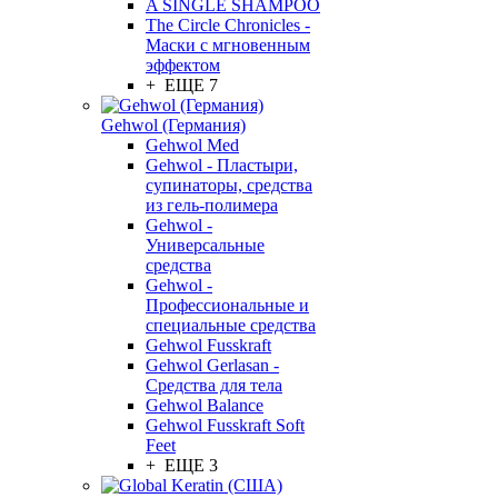
A SINGLE SHAMPOO
The Circle Chronicles -
Маски с мгновенным
эффектом
+ ЕЩЕ 7
Gehwol (Германия)
Gehwol Med
Gehwol - Пластыри,
супинаторы, средства
из гель-полимера
Gehwol -
Универсальные
средства
Gehwol -
Профессиональные и
специальные средства
Gehwol Fusskraft
Gehwol Gerlasan -
Средства для тела
Gehwol Balance
Gehwol Fusskraft Soft
Feet
+ ЕЩЕ 3