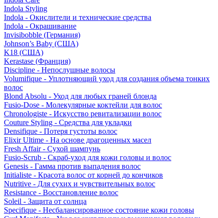
Indola Styling
Indola - Окислители и технические средства
Indola - Окрашивание
Invisibobble (Германия)
Johnson’s Baby (США)
K18 (США)
Kerastase (Франция)
Discipline - Непослушные волосы
Volumifique - Уплотняющий уход для создания объема тонких
волос
Blond Absolu - Уход для любых граней блонда
Fusio-Dose - Молекулярные коктейли для волос
Chronologiste - Искусство ревитализации волос
Couture Styling - Средства для укладки
Densifique - Потеря густоты волос
Elixir Ultime - На основе драгоценных масел
Fresh Affair - Сухой шампунь
Fusio-Scrub - Скраб-уход для кожи головы и волос
Genesis - Гамма против выпадения волос
Initialiste - Красота волос от корней до кончиков
Nutritive - Для сухих и чувствительных волос
Resistance - Восстановление волос
Soleil - Защита от солнца
Specifique - Несбалансированное состояние кожи головы