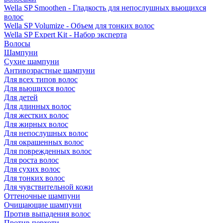
Wella SP Smoothen - Гладкость для непослушных вьющихся
волос
Wella SP Volumize - Объем для тонких волос
Wella SP Expert Kit - Набор эксперта
Волосы
Шампуни
Сухие шампуни
Антивозрастные шампуни
Для всех типов волос
Для вьющихся волос
Для детей
Для длинных волос
Для жестких волос
Для жирных волос
Для непослушных волос
Для окрашенных волос
Для поврежденных волос
Для роста волос
Для сухих волос
Для тонких волос
Для чувствительной кожи
Оттеночные шампуни
Очищающие шампуни
Против выпадения волос
Против перхоти