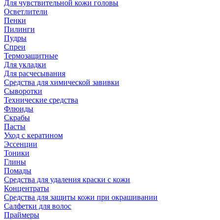
Для чувствительной кожи головы
Осветлители
Пенки
Пилинги
Пудры
Спреи
Термозащитные
Для укладки
Для расчесывания
Средства для химической завивки
Сыворотки
Технические средства
Флюиды
Скрабы
Пасты
Уход с кератином
Эссенции
Тоники
Глины
Помады
Средства для удаления краски с кожи
Концентраты
Средства для защиты кожи при окрашивании
Салфетки для волос
Праймеры