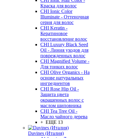
CHI Ionic Hair Color -
Краска для волос
CHI Ionic Color
Illuminate - Оттеночная
серия для волос
CHI Keratin -
Кератиновое
восстановление волос
CHI Luxury Black Seed
Oil - Линия уходов для
поврежденных волос
CHI Magnified Volume -
Для тонких волос
CHI Olive Organics - На
основе натуральных
ингредиентов
CHI Rose Hip Oil -
Защита цвета
окрашенных волос с
маслом шиповника
CHI Tea Tree Oil -
Масло чайного дерева
+ ЕЩЕ 13
Davines (Италия)