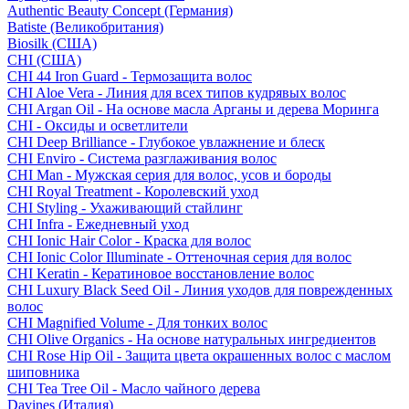
Authentic Beauty Concept (Германия)
Batiste (Великобритания)
Biosilk (США)
CHI (США)
CHI 44 Iron Guard - Термозащита волос
CHI Aloe Vera - Линия для всех типов кудрявых волос
CHI Argan Oil - На основе масла Арганы и дерева Моринга
CHI - Оксиды и осветлители
CHI Deep Brilliance - Глубокое увлажнение и блеск
CHI Enviro - Система разглаживания волос
CHI Man - Мужская серия для волос, усов и бороды
CHI Royal Treatment - Королевский уход
CHI Styling - Ухаживающий стайлинг
CHI Infra - Ежедневный уход
CHI Ionic Hair Color - Краска для волос
CHI Ionic Color Illuminate - Оттеночная серия для волос
CHI Keratin - Кератиновое восстановление волос
CHI Luxury Black Seed Oil - Линия уходов для поврежденных
волос
CHI Magnified Volume - Для тонких волос
CHI Olive Organics - На основе натуральных ингредиентов
CHI Rose Hip Oil - Защита цвета окрашенных волос с маслом
шиповника
CHI Tea Tree Oil - Масло чайного дерева
Davines (Италия)