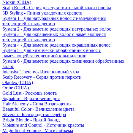
Nioxin (США)
Scalp Relief - Серия для чувствительной кожи головы
3D Styling - Линия укладочных средств
System 1 - Для натуральных волос с намечающейся
тенденцией к выпадению
System 2 - Для заметно редеющих натуральных волос
System 3 - Для окрашенных волос с намечающейся
тенденцией к выпадению
System 4 - Для заметно редеющих окрашенных волос
System 5 - Для химически обработанных волос с
намечающейся тенденцией к выпадению
System 6 - Для заметно редеющих химически обработанных
волос
Intensive Therapy - Интенсивный уход
Scalp Recovery - Серия против перхоти
Olaplex (США)
Oribe (США)
Gold Lust - Роскошь золота
Signature - Вдохновение дня
Hair Alchemy - Сила Возрождения
Beautiful Color - Великолепие цвета
Silverati - Благородство серебра
Bright Blonde - Яркий блонд
Moisture and Control - Источник красоты
Magnificent Volume - Магия объема