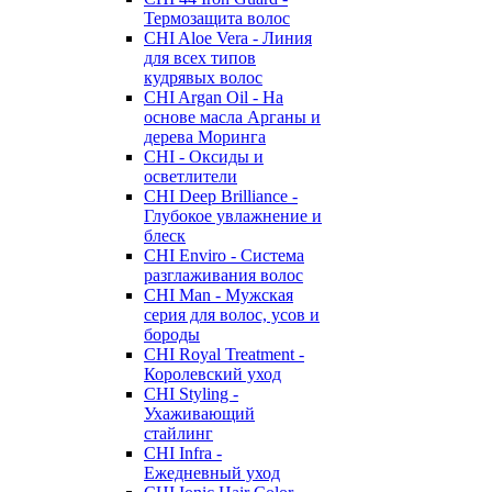
Термозащита волос
CHI Aloe Vera - Линия
для всех типов
кудрявых волос
CHI Argan Oil - На
основе масла Арганы и
дерева Моринга
CHI - Оксиды и
осветлители
CHI Deep Brilliance -
Глубокое увлажнение и
блеск
CHI Enviro - Система
разглаживания волос
CHI Man - Мужская
серия для волос, усов и
бороды
CHI Royal Treatment -
Королевский уход
CHI Styling -
Ухаживающий
стайлинг
CHI Infra -
Ежедневный уход