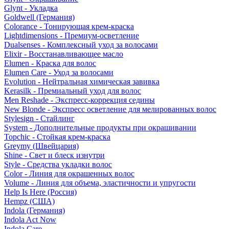
Glynt - Укладка
Goldwell (Германия)
Colorance - Тонирующая крем-краска
Lightdimensions - Премиум-осветление
Dualsenses - Комплексный уход за волосами
Elixir - Восстанавливающее масло
Elumen - Краска для волос
Elumen Care - Уход за волосами
Evolution - Нейтральная химическая завивка
Kerasilk - Премиальный уход для волос
Men Reshade - Экспресс-коррекция седины
New Blonde - Экспресс осветление для мелированных волос
Stylesign - Стайлинг
System - Дополнительные продукты при окрашивании
Topchic - Стойкая крем-краска
Greymy (Швейцария)
Shine - Свет и блеск изнутри
Style - Средства укладки волос
Color - Линия для окрашенных волос
Volume - Линия для объема, эластичности и упругости
Help Is Here (Россия)
Hempz (США)
Indola (Германия)
Indola Act Now
Indola Care