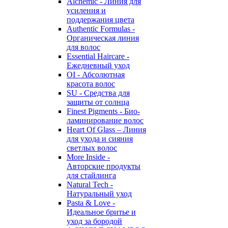
Alchemic - Линия для
усиления и
поддержания цвета
Authentic Formulas -
Органическая линия
для волос
Essential Haircare -
Eжедневный уход
OI - Абсолютная
красота волос
SU - Средства для
защиты от солнца
Finest Pigments - Био-
ламинирование волос
Heart Of Glass – Линия
для ухода и сияния
светлых волос
More Inside -
Авторские продукты
для стайлинга
Natural Tech -
Натуральный уход
Pasta & Love -
Идеальное бритье и
уход за бородой