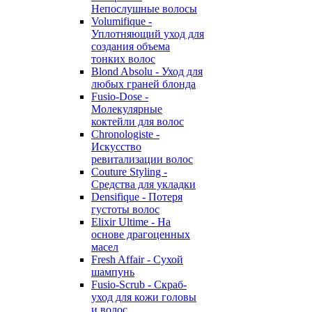
Непослушные волосы
Volumifique -
Уплотняющий уход для
создания объема
тонких волос
Blond Absolu - Уход для
любых граней блонда
Fusio-Dose -
Молекулярные
коктейли для волос
Chronologiste -
Искусство
ревитализации волос
Couture Styling -
Средства для укладки
Densifique - Потеря
густоты волос
Elixir Ultime - На
основе драгоценных
масел
Fresh Affair - Сухой
шампунь
Fusio-Scrub - Скраб-
уход для кожи головы
и волос