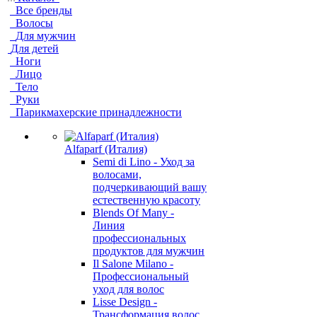
Все бренды
Волосы
Для мужчин
Для детей
Ноги
Лицо
Тело
Руки
Парикмахерские принадлежности
Alfaparf (Италия)
Semi di Lino - Уход за
волосами,
подчеркивающий вашу
естественную красоту
Blends Of Many -
Линия
профессиональных
продуктов для мужчин
Il Salone Milano -
Профессиональный
уход для волос
Lisse Design -
Трансформация волос