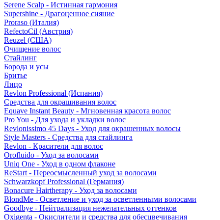
Serene Scalp - Истинная гармония
Supershine - Драгоценное сияние
Proraso (Италия)
RefectoCil (Австрия)
Reuzel (США)
Очищение волос
Стайлинг
Борода и усы
Бритье
Лицо
Revlon Professional (Испания)
Средства для окрашивания волос
Equave Instant Beauty - Мгновенная красота волос
Pro You - Для ухода и укладки волос
Revlonissimo 45 Days - Уход для окрашенных волосы
Style Masters - Средства для стайлинга
Revlon - Красители для волос
Orofluido - Уход за волосами
Uniq One - Уход в одном флаконе
ReStart - Переосмысленный уход за волосами
Schwarzkopf Professional (Германия)
Bonacure Hairtherapy - Уход за волосами
BlondMe - Осветление и уход за осветленными волосами
Goodbye - Нейтрализация нежелательных оттенков
Oxigenta - Окислители и средства для обесцвечивания