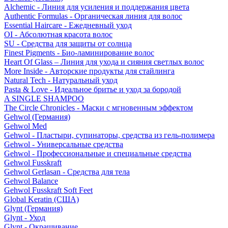
Alchemic - Линия для усиления и поддержания цвета
Authentic Formulas - Органическая линия для волос
Essential Haircare - Eжедневный уход
OI - Абсолютная красота волос
SU - Средства для защиты от солнца
Finest Pigments - Био-ламинирование волос
Heart Of Glass – Линия для ухода и сияния светлых волос
More Inside - Авторские продукты для стайлинга
Natural Tech - Натуральный уход
Pasta & Love - Идеальное бритье и уход за бородой
A SINGLE SHAMPOO
The Circle Chronicles - Маски с мгновенным эффектом
Gehwol (Германия)
Gehwol Med
Gehwol - Пластыри, супинаторы, средства из гель-полимера
Gehwol - Универсальные средства
Gehwol - Профессиональные и специальные средства
Gehwol Fusskraft
Gehwol Gerlasan - Средства для тела
Gehwol Balance
Gehwol Fusskraft Soft Feet
Global Keratin (США)
Glynt (Германия)
Glynt - Уход
Glynt - Окрашивание