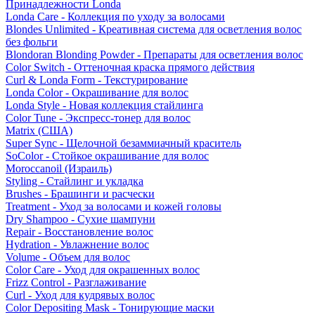
Принадлежности Londa
Londa Care - Коллекция по уходу за волосами
Blondes Unlimited - Креативная система для осветления волос
без фольги
Blondoran Blonding Powder - Препараты для осветления волос
Color Switch - Оттеночная краска прямого действия
Curl & Londa Form - Текстурирование
Londa Color - Окрашивание для волос
Londa Style - Новая коллекция стайлинга
Color Tune - Экспресс-тонер для волос
Matrix (США)
Super Sync - Щелочной безаммиачный краситель
SoColor - Стойкое окрашивание для волос
Moroccanoil (Израиль)
Styling - Стайлинг и укладка
Brushes - Брашинги и расчески
Treatment - Уход за волосами и кожей головы
Dry Shampoo - Сухие шампуни
Repair - Восстановление волос
Hydration - Увлажнение волос
Volume - Объем для волос
Color Care - Уход для окрашенных волос
Frizz Control - Разглаживание
Curl - Уход для кудрявых волос
Color Depositing Mask - Тонирующие маски