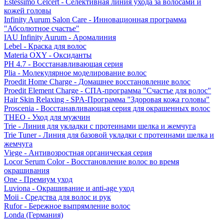
Estessimo Celcert - Селективная линия ухода за волосами и
кожей головы
Infinity Aurum Salon Care - Инновационная программа
"Абсолютное счастье"
IAU Infinity Aurum - Аромалиния
Lebel - Краска для волос
Materia OXY - Оксиданты
PH 4.7 - Восстанавливающая серия
Plia - Молекулярное моделирование волос
Proedit Home Charge - Домашнее восстановление волос
Proedit Element Charge - СПА-программа "Счастье для волос"
Hair Skin Relaxing - SPA-Программа "Здоровая кожа головы"
Proscenia - Восстанавливающая серия для окрашенных волос
THEO - Уход для мужчин
Trie - Линия для укладки с протеинами шелка и жемчуга
Trie Tuner - Линия для базовой укладки с протеинами шелка и
жемчуга
Viege - Антивозростная органическая серия
Locor Serum Color - Восстановление волос во время
окрашивания
One - Премиум уход
Luviona - Окрашивание и anti-age уход
Moii - Средства для волос и рук
Rufor - Бережное выпрямление волос
Londa (Германия)