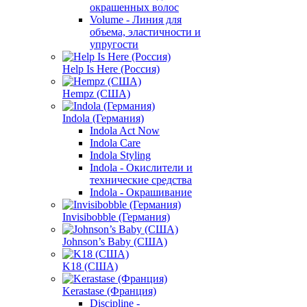
окрашенных волос
Volume - Линия для
объема, эластичности и
упругости
Help Is Here (Россия)
Hempz (США)
Indola (Германия)
Indola Act Now
Indola Care
Indola Styling
Indola - Окислители и
технические средства
Indola - Окрашивание
Invisibobble (Германия)
Johnson’s Baby (США)
K18 (США)
Kerastase (Франция)
Discipline -