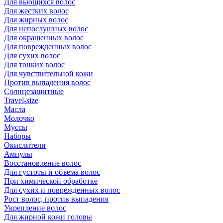
Для вьющихся волос
Для жестких волос
Для жирных волос
Для непослушных волос
Для окрашенных волос
Для поврежденных волос
Для сухих волос
Для тонких волос
Для чувствительной кожи
Против выпадения волос
Солнцезащитные
Travel-size
Масла
Молочко
Муссы
Наборы
Окислители
Ампулы
Восстановление волос
Для густоты и объема волос
При химической обработке
Для сухих и поврежденных волос
Рост волос, против выпадения
Укрепление волос
Для жирной кожи головы