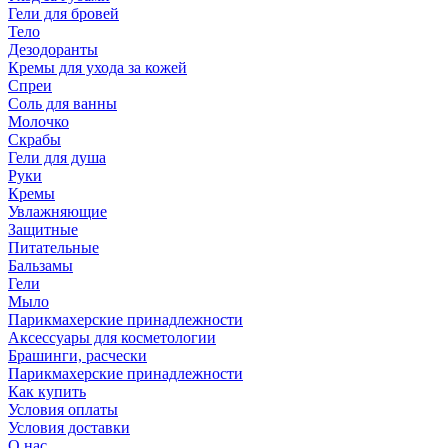
Гели для бровей
Тело
Дезодоранты
Кремы для ухода за кожей
Спреи
Соль для ванны
Молочко
Скрабы
Гели для душа
Руки
Кремы
Увлажняющие
Защитные
Питательные
Бальзамы
Гели
Мыло
Парикмахерские принадлежности
Аксессуары для косметологии
Брашинги, расчески
Парикмахерские принадлежности
Как купить
Условия оплаты
Условия доставки
О нас