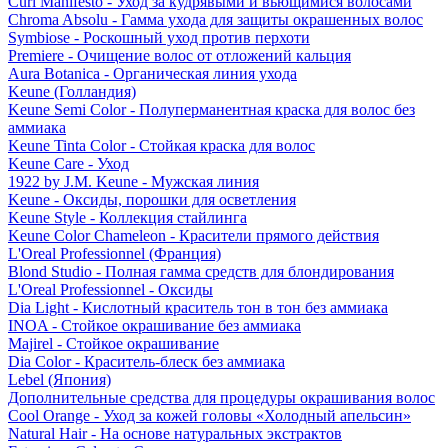
Curl Manifesto - Уход за кудрявыми и вьющимися волосами
Chroma Absolu - Гамма ухода для защиты окрашенных волос
Symbiose - Роскошный уход против перхоти
Premiere - Очищение волос от отложений кальция
Aura Botanica - Органическая линия ухода
Keune (Голландия)
Keune Semi Color - Полуперманентная краска для волос без
аммиака
Keune Tinta Color - Стойкая краска для волос
Keune Care - Уход
1922 by J.M. Keune - Мужская линия
Keune - Оксиды, порошки для осветления
Keune Style - Коллекция стайлинга
Keune Color Chameleon - Красители прямого действия
L'Oreal Professionnel (Франция)
Blond Studio - Полная гамма средств для блондирования
L'Oreal Professionnel - Оксиды
Dia Light - Кислотный краситель тон в тон без аммиака
INOA - Стойкое окрашивание без аммиака
Majirel - Стойкое окрашивание
Dia Color - Краситель-блеск без аммиака
Lebel (Япония)
Дополнительные средства для процедуры окрашивания волос
Cool Orange - Уход за кожей головы «Холодный апельсин»
Natural Hair - На основе натуральных экстрактов