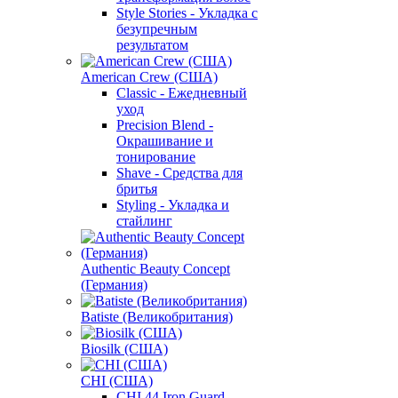
Style Stories - Укладка с
безупречным
результатом
American Crew (США)
Classic - Ежедневный
уход
Precision Blend -
Окрашивание и
тонирование
Shave - Средства для
бритья
Styling - Укладка и
стайлинг
Authentic Beauty Concept
(Германия)
Batiste (Великобритания)
Biosilk (США)
CHI (США)
CHI 44 Iron Guard -