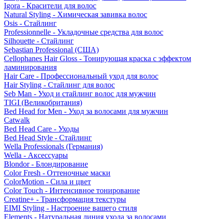
Igora - Красители для волос
Natural Styling - Химическая завивка волос
Osis - Стайлинг
Professionnelle - Укладочные средства для волос
Silhouette - Стайлинг
Sebastian Professional (США)
Cellophanes Hair Gloss - Тонирующая краска с эффектом
ламинирования
Hair Care - Профессиональный уход для волос
Hair Styling - Стайлинг для волос
Seb Man - Уход и стайлинг волос для мужчин
TIGI (Великобритания)
Bed Head for Men - Уход за волосами для мужчин
Catwalk
Bed Head Care - Уходы
Bed Head Style - Стайлинг
Wella Professionals (Германия)
Wella - Аксессуары
Blondor - Блондирование
Color Fresh - Оттеночные маски
ColorMotion - Сила и цвет
Color Touch - Интенсивное тонирование
Creatine+ - Трансформация текстуры
EIMI Styling - Настроение вашего стиля
Elements - Натуральная линия ухода за волосами