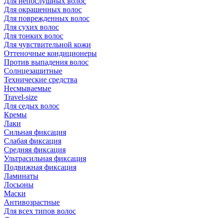
Для непослушных волос
Для окрашенных волос
Для поврежденных волос
Для сухих волос
Для тонких волос
Для чувствительной кожи
Оттеночные кондиционеры
Против выпадения волос
Солнцезащитные
Технические средства
Несмываемые
Travel-size
Для седых волос
Кремы
Лаки
Сильная фиксация
Слабая фиксация
Средняя фиксация
Ультрасильная фиксация
Подвижная фиксация
Ламинаты
Лосьоны
Маски
Антивозрастные
Для всех типов волос