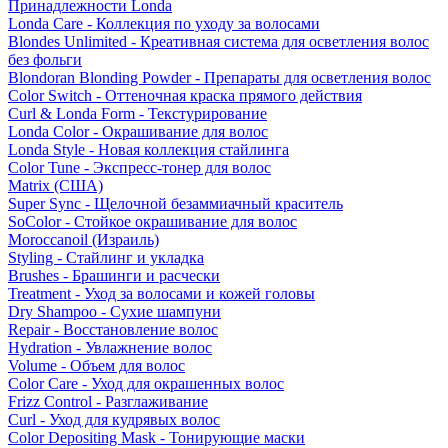
Принадлежности Londa
Londa Care - Коллекция по уходу за волосами
Blondes Unlimited - Креативная система для осветления волос
без фольги
Blondoran Blonding Powder - Препараты для осветления волос
Color Switch - Оттеночная краска прямого действия
Curl & Londa Form - Текстурирование
Londa Color - Окрашивание для волос
Londa Style - Новая коллекция стайлинга
Color Tune - Экспресс-тонер для волос
Matrix (США)
Super Sync - Щелочной безаммиачный краситель
SoColor - Стойкое окрашивание для волос
Moroccanoil (Израиль)
Styling - Стайлинг и укладка
Brushes - Брашинги и расчески
Treatment - Уход за волосами и кожей головы
Dry Shampoo - Сухие шампуни
Repair - Восстановление волос
Hydration - Увлажнение волос
Volume - Объем для волос
Color Care - Уход для окрашенных волос
Frizz Control - Разглаживание
Curl - Уход для кудрявых волос
Color Depositing Mask - Тонирующие маски