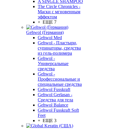
A SINGLE SHAMPOO
The Circle Chronicles -
Маски с мгновенным
эффектом
+ ЕЩЕ 7
Gehwol (Германия)
Gehwol Med
Gehwol - Пластыри,
супинаторы, средства
из гель-полимера
Gehwol -
Универсальные
средства
Gehwol -
Профессиональные и
специальные средства
Gehwol Fusskraft
Gehwol Gerlasan -
Средства для тела
Gehwol Balance
Gehwol Fusskraft Soft
Feet
+ ЕЩЕ 3