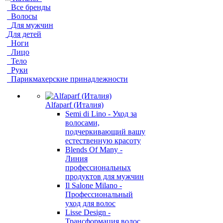
Все бренды
Волосы
Для мужчин
Для детей
Ноги
Лицо
Тело
Руки
Парикмахерские принадлежности
Alfaparf (Италия)
Semi di Lino - Уход за
волосами,
подчеркивающий вашу
естественную красоту
Blends Of Many -
Линия
профессиональных
продуктов для мужчин
Il Salone Milano -
Профессиональный
уход для волос
Lisse Design -
Трансформация волос