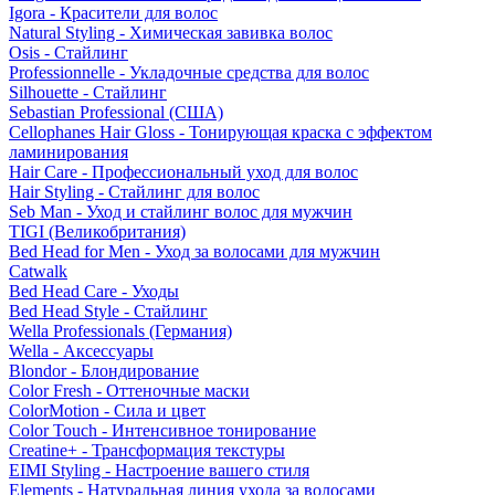
Igora - Красители для волос
Natural Styling - Химическая завивка волос
Osis - Стайлинг
Professionnelle - Укладочные средства для волос
Silhouette - Стайлинг
Sebastian Professional (США)
Cellophanes Hair Gloss - Тонирующая краска с эффектом
ламинирования
Hair Care - Профессиональный уход для волос
Hair Styling - Стайлинг для волос
Seb Man - Уход и стайлинг волос для мужчин
TIGI (Великобритания)
Bed Head for Men - Уход за волосами для мужчин
Catwalk
Bed Head Care - Уходы
Bed Head Style - Стайлинг
Wella Professionals (Германия)
Wella - Аксессуары
Blondor - Блондирование
Color Fresh - Оттеночные маски
ColorMotion - Сила и цвет
Color Touch - Интенсивное тонирование
Creatine+ - Трансформация текстуры
EIMI Styling - Настроение вашего стиля
Elements - Натуральная линия ухода за волосами