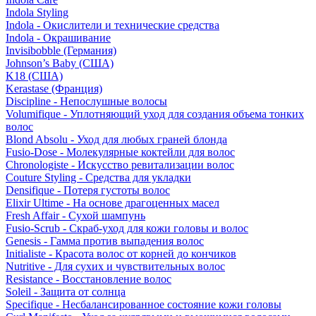
Indola Styling
Indola - Окислители и технические средства
Indola - Окрашивание
Invisibobble (Германия)
Johnson’s Baby (США)
K18 (США)
Kerastase (Франция)
Discipline - Непослушные волосы
Volumifique - Уплотняющий уход для создания объема тонких
волос
Blond Absolu - Уход для любых граней блонда
Fusio-Dose - Молекулярные коктейли для волос
Chronologiste - Искусство ревитализации волос
Couture Styling - Средства для укладки
Densifique - Потеря густоты волос
Elixir Ultime - На основе драгоценных масел
Fresh Affair - Сухой шампунь
Fusio-Scrub - Скраб-уход для кожи головы и волос
Genesis - Гамма против выпадения волос
Initialiste - Красота волос от корней до кончиков
Nutritive - Для сухих и чувствительных волос
Resistance - Восстановление волос
Soleil - Защита от солнца
Specifique - Несбалансированное состояние кожи головы