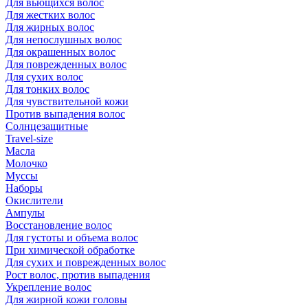
Для вьющихся волос
Для жестких волос
Для жирных волос
Для непослушных волос
Для окрашенных волос
Для поврежденных волос
Для сухих волос
Для тонких волос
Для чувствительной кожи
Против выпадения волос
Солнцезащитные
Travel-size
Масла
Молочко
Муссы
Наборы
Окислители
Ампулы
Восстановление волос
Для густоты и объема волос
При химической обработке
Для сухих и поврежденных волос
Рост волос, против выпадения
Укрепление волос
Для жирной кожи головы