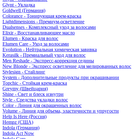
Glynt - Укладка
Goldwell (Германия)
Colorance - Тонирующая крем-краска
Lightdimensions - Премиум-осветление
Dualsenses - Комплексный уход за волосами
Elixir - Восстанавливающее масло
Elumen - Краска для волос
Elumen Care - Уход за волосами
Evolution - Нейтральная химическая завивка
Kerasilk - Премиальный уход для волос
Men Reshade - Экспресс-коррекция седины
New Blonde - Экспресс осветление для мелированных волос
Stylesign - Стайлинг
System - Дополнительные продукты при окрашивании
Topchic - Стойкая крем-краска
Greymy (Швейцария)
Shine - Свет и блеск изнутри
Style - Средства укладки волос
Color - Линия для окрашенных волос
Volume - Линия для объема, эластичности и упругости
Help Is Here (Россия)
Hempz (США)
Indola (Германия)
Indola Act Now
Indola Care