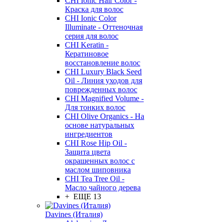
CHI Ionic Hair Color -
Краска для волос
CHI Ionic Color
Illuminate - Оттеночная
серия для волос
CHI Keratin -
Кератиновое
восстановление волос
CHI Luxury Black Seed
Oil - Линия уходов для
поврежденных волос
CHI Magnified Volume -
Для тонких волос
CHI Olive Organics - На
основе натуральных
ингредиентов
CHI Rose Hip Oil -
Защита цвета
окрашенных волос с
маслом шиповника
CHI Tea Tree Oil -
Масло чайного дерева
+ ЕЩЕ 13
Davines (Италия)