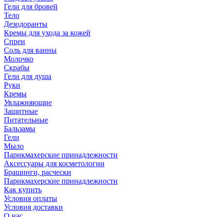
Гели для бровей
Тело
Дезодоранты
Кремы для ухода за кожей
Спреи
Соль для ванны
Молочко
Скрабы
Гели для душа
Руки
Кремы
Увлажняющие
Защитные
Питательные
Бальзамы
Гели
Мыло
Парикмахерские принадлежности
Аксессуары для косметологии
Брашинги, расчески
Парикмахерские принадлежности
Как купить
Условия оплаты
Условия доставки
О нас