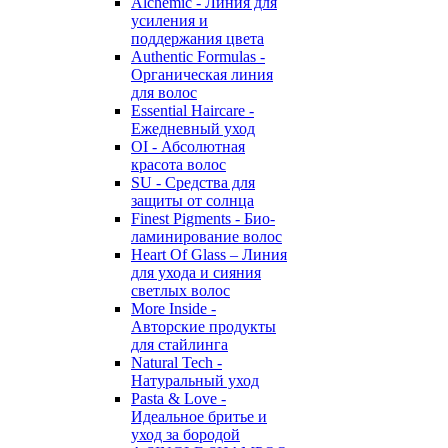
Alchemic - Линия для
усиления и
поддержания цвета
Authentic Formulas -
Органическая линия
для волос
Essential Haircare -
Eжедневный уход
OI - Абсолютная
красота волос
SU - Средства для
защиты от солнца
Finest Pigments - Био-
ламинирование волос
Heart Of Glass – Линия
для ухода и сияния
светлых волос
More Inside -
Авторские продукты
для стайлинга
Natural Tech -
Натуральный уход
Pasta & Love -
Идеальное бритье и
уход за бородой