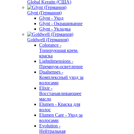
Global Keratin (США)
Glynt (Германия)
Glynt - Уход
Glynt - Окрашивание
Glynt - Укладка
Goldwell (Германия)
Colorance -
Тонирующая крем-
краска
Lightdimensions -
Премиум-осветление
Dualsenses -
Комплексный уход за
волосами
Elixir -
Восстанавливающее
масло
Elumen - Краска для
волос
Elumen Care - Уход за
волосами
Evolution -
Нейтральная