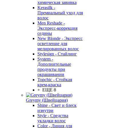
химическая завивка
Kerasilk -
Премиальный уход для
волос
Men Reshade -
Экспресс-коррекция
седины
New Blonde - Экспресс
осветление для
мелированных волос
Stylesign - Стайлинг
System -
Дополнительные
продукты при
окрашивании
Topchic - Стойкая
крем-краска
+ ЕЩЕ 8
Greymy (Швейцария)
Shine - Свет и блеск
изнутри
Style - Средства
укладки волос
Color - Линия для