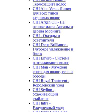
Термозащита волос
CHI Aloe Vera - Линия
для всех типов
кудрявых волос
CHI Argan Oil - На
основе масла Арганы и
дерева Моринга
CHI - Оксиды и
осветлители
CHI Deep Brilliance -
Глубокое увлажнение и
блеск
CHI Enviro - Система
разглаживания волос
CHI Man - Мужская
серия для волос, усов и
бороды
CHI Royal Treatment -
Королевский уход
CHI Styling -
Ухаживающий
стайлинг
CHI Infra -
Ежедневный уход