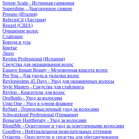
Serene Scalp - Истинная гармония
Supershine - Драгоценное сияние
Proraso (Италия)
RefectoCil (Австрия)
Reuzel (США)
Очищение волос
Стайлинг
Борода и усы
Бритье
Лицо
Revlon Professional (Испания)
Средства для окрашивания волос
Equave Instant Beauty - Мгновенная красота волос
Pro You - Для ухода и укладки волос
Revlonissimo 45 Days - Уход для окрашенных волосы
Style Masters - Средства для стайлинга
Revlon - Красители для волос
Orofluido - Уход за волосами
Uniq One - Уход в одном флаконе
ReStart - Переосмысленный уход за волосами
Schwarzkopf Professional (Германия)
Bonacure Hairtherapy - Уход за волосами
BlondMe - Осветление и уход за осветленными волосами
Goodbye - Нейтрализация нежелательных оттенков
Oxigenta - Окислители и средства для обесцвечивания