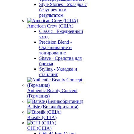
Style Stories - Укладка с
безупречным
результатом
American Crew (США)
Classic - Ежедневный
уход
Precision Blend -
Окрашивание и
тонирование
Shave - Средства для
бритья
Styling - Укладка и
стайлинг
Authentic Beauty Concept
(Германия)
Batiste (Великобритания)
Biosilk (США)
CHI (США)
CHI 44 Iron Guard -