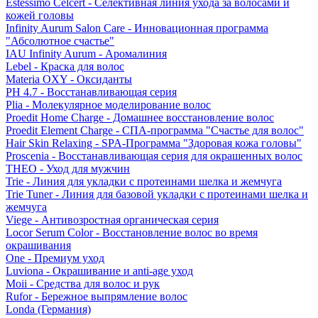
Estessimo Celcert - Селективная линия ухода за волосами и
кожей головы
Infinity Aurum Salon Care - Инновационная программа
"Абсолютное счастье"
IAU Infinity Aurum - Аромалиния
Lebel - Краска для волос
Materia OXY - Оксиданты
PH 4.7 - Восстанавливающая серия
Plia - Молекулярное моделирование волос
Proedit Home Charge - Домашнее восстановление волос
Proedit Element Charge - СПА-программа "Счастье для волос"
Hair Skin Relaxing - SPA-Программа "Здоровая кожа головы"
Proscenia - Восстанавливающая серия для окрашенных волос
THEO - Уход для мужчин
Trie - Линия для укладки с протеинами шелка и жемчуга
Trie Tuner - Линия для базовой укладки с протеинами шелка и
жемчуга
Viege - Антивозростная органическая серия
Locor Serum Color - Восстановление волос во время
окрашивания
One - Премиум уход
Luviona - Окрашивание и anti-age уход
Moii - Средства для волос и рук
Rufor - Бережное выпрямление волос
Londa (Германия)