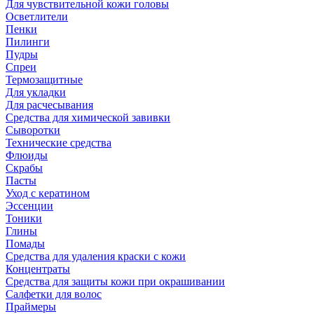
Для чувствительной кожи головы
Осветлители
Пенки
Пилинги
Пудры
Спреи
Термозащитные
Для укладки
Для расчесывания
Средства для химической завивки
Сыворотки
Технические средства
Флюиды
Скрабы
Пасты
Уход с кератином
Эссенции
Тоники
Глины
Помады
Средства для удаления краски с кожи
Концентраты
Средства для защиты кожи при окрашивании
Салфетки для волос
Праймеры