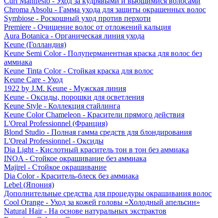
Curl Manifesto - Уход за кудрявыми и вьющимися волосами
Chroma Absolu - Гамма ухода для защиты окрашенных волос
Symbiose - Роскошный уход против перхоти
Premiere - Очищение волос от отложений кальция
Aura Botanica - Органическая линия ухода
Keune (Голландия)
Keune Semi Color - Полуперманентная краска для волос без
аммиака
Keune Tinta Color - Стойкая краска для волос
Keune Care - Уход
1922 by J.M. Keune - Мужская линия
Keune - Оксиды, порошки для осветления
Keune Style - Коллекция стайлинга
Keune Color Chameleon - Красители прямого действия
L'Oreal Professionnel (Франция)
Blond Studio - Полная гамма средств для блондирования
L'Oreal Professionnel - Оксиды
Dia Light - Кислотный краситель тон в тон без аммиака
INOA - Стойкое окрашивание без аммиака
Majirel - Стойкое окрашивание
Dia Color - Краситель-блеск без аммиака
Lebel (Япония)
Дополнительные средства для процедуры окрашивания волос
Cool Orange - Уход за кожей головы «Холодный апельсин»
Natural Hair - На основе натуральных экстрактов