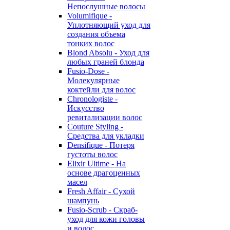
Непослушные волосы
Volumifique -
Уплотняющий уход для
создания объема
тонких волос
Blond Absolu - Уход для
любых граней блонда
Fusio-Dose -
Молекулярные
коктейли для волос
Chronologiste -
Искусство
ревитализации волос
Couture Styling -
Средства для укладки
Densifique - Потеря
густоты волос
Elixir Ultime - На
основе драгоценных
масел
Fresh Affair - Сухой
шампунь
Fusio-Scrub - Скраб-
уход для кожи головы
и волос