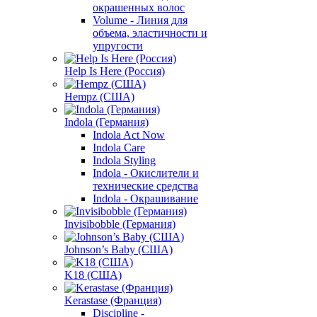
окрашенных волос
Volume - Линия для
объема, эластичности и
упругости
Help Is Here (Россия)
Hempz (США)
Indola (Германия)
Indola Act Now
Indola Care
Indola Styling
Indola - Окислители и
технические средства
Indola - Окрашивание
Invisibobble (Германия)
Johnson’s Baby (США)
K18 (США)
Kerastase (Франция)
Discipline -