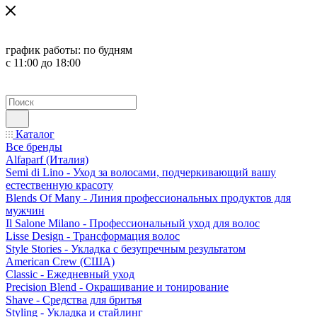
график работы:
по будням
с 11:00 до 18:00
Каталог
Все бренды
Alfaparf (Италия)
Semi di Lino - Уход за волосами, подчеркивающий вашу
естественную красоту
Blends Of Many - Линия профессиональных продуктов для
мужчин
Il Salone Milano - Профессиональный уход для волос
Lisse Design - Трансформация волос
Style Stories - Укладка с безупречным результатом
American Crew (США)
Classic - Ежедневный уход
Precision Blend - Окрашивание и тонирование
Shave - Средства для бритья
Styling - Укладка и стайлинг