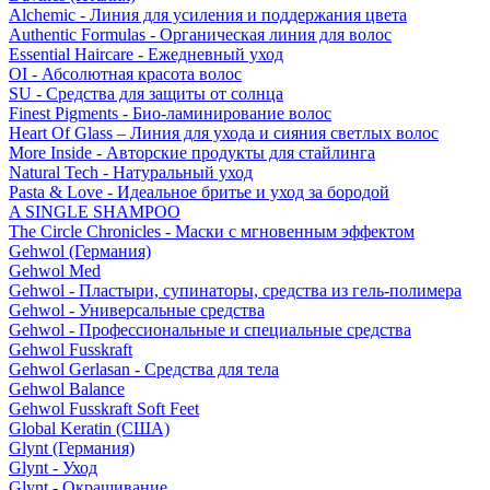
Alchemic - Линия для усиления и поддержания цвета
Authentic Formulas - Органическая линия для волос
Essential Haircare - Eжедневный уход
OI - Абсолютная красота волос
SU - Средства для защиты от солнца
Finest Pigments - Био-ламинирование волос
Heart Of Glass – Линия для ухода и сияния светлых волос
More Inside - Авторские продукты для стайлинга
Natural Tech - Натуральный уход
Pasta & Love - Идеальное бритье и уход за бородой
A SINGLE SHAMPOO
The Circle Chronicles - Маски с мгновенным эффектом
Gehwol (Германия)
Gehwol Med
Gehwol - Пластыри, супинаторы, средства из гель-полимера
Gehwol - Универсальные средства
Gehwol - Профессиональные и специальные средства
Gehwol Fusskraft
Gehwol Gerlasan - Средства для тела
Gehwol Balance
Gehwol Fusskraft Soft Feet
Global Keratin (США)
Glynt (Германия)
Glynt - Уход
Glynt - Окрашивание