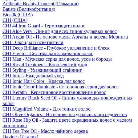
Authentic Beauty Concept (Германия)
Batiste (Великобритания)
Biosilk (США)
CHI (США)
CHI 44 Iron Guard - Термозащита волос
CHI Aloe Vera - Линия для всех типов кудрявых волос
CHI Argan Oil - На основе масла Арганы и дерева Моринга
CHI - Оксиды и осветлители
CHI Deep Brilliance - Глубокое увлажнение и блеск
CHI Enviro - Система разглаживания волос
CHI Man - Мужская серия для волос, усов и бороды
CHI Royal Treatment - Королевский уход
CHI Styling - Ухаживающий стайлинг
CHI Infra - Ежедневный уход
CHI Ionic Hair Color - Краска для волос
CHI Ionic Color Illuminate - Оттеночная серия для волос
CHI Keratin - Кератиновое восстановление волос
CHI Luxury Black Seed Oil - Линия уходов для поврежденных
волос
CHI Magnified Volume - Для тонких волос
CHI Olive Organics - На основе натуральных ингредиентов
CHI Rose Hip Oil - Защита цвета окрашенных волос с маслом
шиповника
CHI Tea Tree Oil - Масло чайного дерева
Davines (Италия)