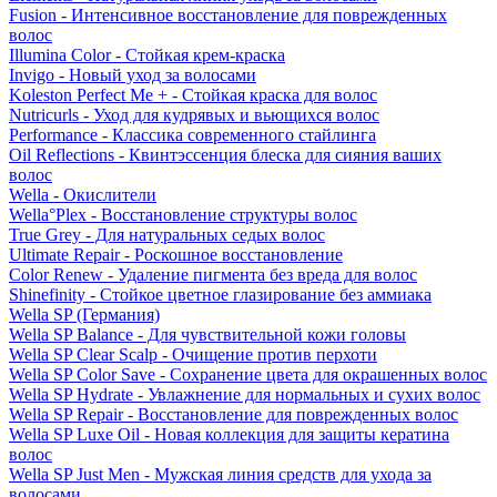
Fusion - Интенсивное восстановление для поврежденных
волос
Illumina Color - Стойкая крем-краска
Invigo - Новый уход за волосами
Koleston Perfect Me + - Стойкая краска для волос
Nutricurls - Уход для кудрявых и вьющихся волос
Performance - Классика современного стайлинга
Oil Reflections - Квинтэссенция блеска для сияния ваших
волос
Wella - Окислители
Wella°Plex - Восстановление структуры волос
True Grey - Для натуральных седых волос
Ultimate Repair - Роскошное восстановление
Color Renew - Удаление пигмента без вреда для волос
Shinefinity - Стойкое цветное глазирование без аммиака
Wella SP (Германия)
Wella SP Balance - Для чувствительной кожи головы
Wella SP Clear Scalp - Очищение против перхоти
Wella SP Color Save - Сохранение цвета для окрашенных волос
Wella SP Hydrate - Увлажнение для нормальных и сухих волос
Wella SP Repair - Восстановление для поврежденных волос
Wella SP Luxe Oil - Новая коллекция для защиты кератина
волос
Wella SP Just Men - Мужская линия средств для ухода за
волосами