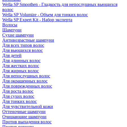
Wella SP Smoothen - Гладкость для непослушных вьющихся
волос
Wella SP Volumize - Объем для тонких волос
Wella SP Expert Kit - Набор эксперта
Волосы
Шампуни
Сухие шампуни
Антивозрастные шампуни
Для всех типов волос
Для вьющихся волос
Для детей
Для длинных волос
Для жестких волос
Для жирных волос
Для непослушных волос
Для окрашенных волос
Для поврежденных волос
Для роста волос
Для сухих волос
Для тонких волос
Для чувствительной кожи
Оттеночные шампуни
Очищающие шампуни
Против выпадения волос
Против перхоти