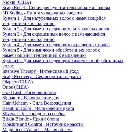
Nioxin (США)
Scalp Relief - Серия для чувствительной кожи головы
3D Styling - Линия укладочных средств
System 1 - Для натуральных волос с намечающейся
тенденцией к выпадению
System 2 - Для заметно редеющих натуральных волос
System 3 - Для окрашенных волос с намечающейся
тенденцией к выпадению
System 4 - Для заметно редеющих окрашенных волос
System 5 - Для химически обработанных волос с
намечающейся тенденцией к выпадению
System 6 - Для заметно редеющих химически обработанных
волос
Intensive Therapy - Интенсивный уход
Scalp Recovery - Серия против перхоти
Olaplex (США)
Oribe (США)
Gold Lust - Роскошь золота
Signature - Вдохновение дня
Hair Alchemy - Сила Возрождения
Beautiful Color - Великолепие цвета
Silverati - Благородство серебра
Bright Blonde - Яркий блонд
Moisture and Control - Источник красоты
Magnificent Volume - Магия объема