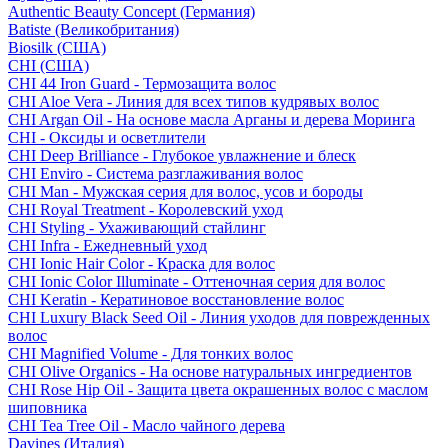
Authentic Beauty Concept (Германия)
Batiste (Великобритания)
Biosilk (США)
CHI (США)
CHI 44 Iron Guard - Термозащита волос
CHI Aloe Vera - Линия для всех типов кудрявых волос
CHI Argan Oil - На основе масла Арганы и дерева Моринга
CHI - Оксиды и осветлители
CHI Deep Brilliance - Глубокое увлажнение и блеск
CHI Enviro - Система разглаживания волос
CHI Man - Мужская серия для волос, усов и бороды
CHI Royal Treatment - Королевский уход
CHI Styling - Ухаживающий стайлинг
CHI Infra - Ежедневный уход
CHI Ionic Hair Color - Краска для волос
CHI Ionic Color Illuminate - Оттеночная серия для волос
CHI Keratin - Кератиновое восстановление волос
CHI Luxury Black Seed Oil - Линия уходов для поврежденных
волос
CHI Magnified Volume - Для тонких волос
CHI Olive Organics - На основе натуральных ингредиентов
CHI Rose Hip Oil - Защита цвета окрашенных волос с маслом
шиповника
CHI Tea Tree Oil - Масло чайного дерева
Davines (Италия)