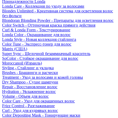
Принадлежности Londa
Londa Care - Коллекция по уходу за волосами
Blondes Unlimited - Креативная система для осветления волос
без фольги
Blondoran Blonding Powder - Препараты для осветления волос
Color Switch - Оттеночная краска прямого действия
Curl & Londa Form - Текстурирование
Londa Color - Окрашивание для волос
Londa Style - Новая коллекция стайлинга
Color Tune - Экспресс-тонер для волос
Matrix (США)
Super Sync - Щелочной безаммиачный краситель
SoColor - Стойкое окрашивание для волос
Moroccanoil (Израиль)
Styling - Стайлинг и укладка
Brushes - Брашинги и расчески
Treatment - Уход за волосами и кожей головы
Dry Shampoo - Сухие шампуни
Repair - Восстановление волос
Hydration - Увлажнение волос
Volume - Объем для волос
Color Care - Уход для окрашенных волос
Frizz Control - Разглаживание
Curl - Уход для кудрявых волос
Color Depositing Mask - Тонирующие маски