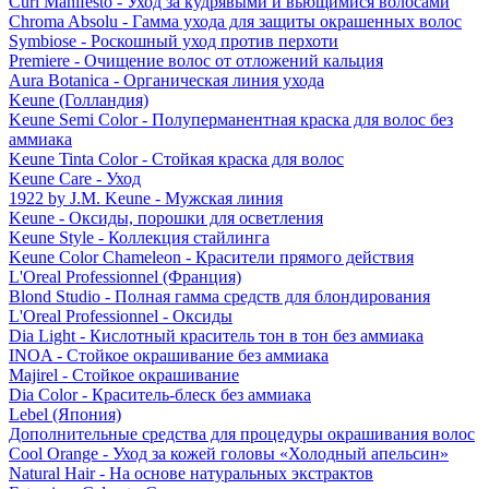
Curl Manifesto - Уход за кудрявыми и вьющимися волосами
Chroma Absolu - Гамма ухода для защиты окрашенных волос
Symbiose - Роскошный уход против перхоти
Premiere - Очищение волос от отложений кальция
Aura Botanica - Органическая линия ухода
Keune (Голландия)
Keune Semi Color - Полуперманентная краска для волос без
аммиака
Keune Tinta Color - Стойкая краска для волос
Keune Care - Уход
1922 by J.M. Keune - Мужская линия
Keune - Оксиды, порошки для осветления
Keune Style - Коллекция стайлинга
Keune Color Chameleon - Красители прямого действия
L'Oreal Professionnel (Франция)
Blond Studio - Полная гамма средств для блондирования
L'Oreal Professionnel - Оксиды
Dia Light - Кислотный краситель тон в тон без аммиака
INOA - Стойкое окрашивание без аммиака
Majirel - Стойкое окрашивание
Dia Color - Краситель-блеск без аммиака
Lebel (Япония)
Дополнительные средства для процедуры окрашивания волос
Cool Orange - Уход за кожей головы «Холодный апельсин»
Natural Hair - На основе натуральных экстрактов