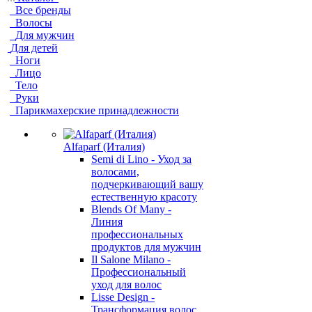
Все бренды
Волосы
Для мужчин
Для детей
Ноги
Лицо
Тело
Руки
Парикмахерские принадлежности
Alfaparf (Италия)
Semi di Lino - Уход за
волосами,
подчеркивающий вашу
естественную красоту
Blends Of Many -
Линия
профессиональных
продуктов для мужчин
Il Salone Milano -
Профессиональный
уход для волос
Lisse Design -
Трансформация волос