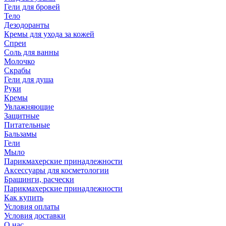
Гели для бровей
Тело
Дезодоранты
Кремы для ухода за кожей
Спреи
Соль для ванны
Молочко
Скрабы
Гели для душа
Руки
Кремы
Увлажняющие
Защитные
Питательные
Бальзамы
Гели
Мыло
Парикмахерские принадлежности
Аксессуары для косметологии
Брашинги, расчески
Парикмахерские принадлежности
Как купить
Условия оплаты
Условия доставки
О нас