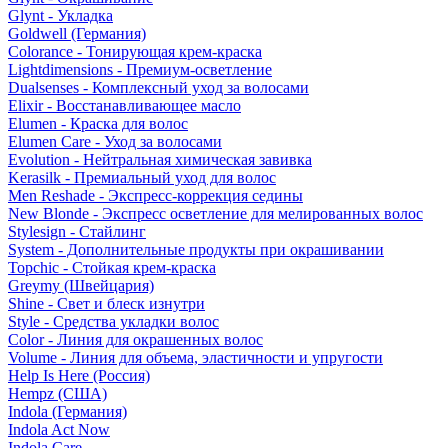
Glynt - Укладка
Goldwell (Германия)
Colorance - Тонирующая крем-краска
Lightdimensions - Премиум-осветление
Dualsenses - Комплексный уход за волосами
Elixir - Восстанавливающее масло
Elumen - Краска для волос
Elumen Care - Уход за волосами
Evolution - Нейтральная химическая завивка
Kerasilk - Премиальный уход для волос
Men Reshade - Экспресс-коррекция седины
New Blonde - Экспресс осветление для мелированных волос
Stylesign - Стайлинг
System - Дополнительные продукты при окрашивании
Topchic - Стойкая крем-краска
Greymy (Швейцария)
Shine - Свет и блеск изнутри
Style - Средства укладки волос
Color - Линия для окрашенных волос
Volume - Линия для объема, эластичности и упругости
Help Is Here (Россия)
Hempz (США)
Indola (Германия)
Indola Act Now
Indola Care