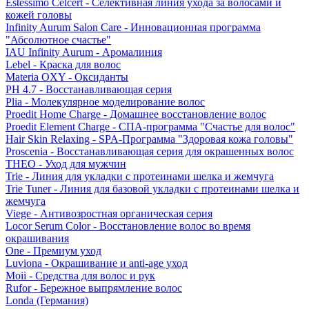
Estessimo Celcert - Селективная линия ухода за волосами и
кожей головы
Infinity Aurum Salon Care - Инновационная программа
"Абсолютное счастье"
IAU Infinity Aurum - Аромалиния
Lebel - Краска для волос
Materia OXY - Оксиданты
PH 4.7 - Восстанавливающая серия
Plia - Молекулярное моделирование волос
Proedit Home Charge - Домашнее восстановление волос
Proedit Element Charge - СПА-программа "Счастье для волос"
Hair Skin Relaxing - SPA-Программа "Здоровая кожа головы"
Proscenia - Восстанавливающая серия для окрашенных волос
THEO - Уход для мужчин
Trie - Линия для укладки с протеинами шелка и жемчуга
Trie Tuner - Линия для базовой укладки с протеинами шелка и
жемчуга
Viege - Антивозростная органическая серия
Locor Serum Color - Восстановление волос во время
окрашивания
One - Премиум уход
Luviona - Окрашивание и anti-age уход
Moii - Средства для волос и рук
Rufor - Бережное выпрямление волос
Londa (Германия)