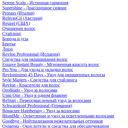
Serene Scalp - Истинная гармония
Supershine - Драгоценное сияние
Proraso (Италия)
RefectoCil (Австрия)
Reuzel (США)
Очищение волос
Стайлинг
Борода и усы
Бритье
Лицо
Revlon Professional (Испания)
Средства для окрашивания волос
Equave Instant Beauty - Мгновенная красота волос
Pro You - Для ухода и укладки волос
Revlonissimo 45 Days - Уход для окрашенных волосы
Style Masters - Средства для стайлинга
Revlon - Красители для волос
Orofluido - Уход за волосами
Uniq One - Уход в одном флаконе
ReStart - Переосмысленный уход за волосами
Schwarzkopf Professional (Германия)
Bonacure Hairtherapy - Уход за волосами
BlondMe - Осветление и уход за осветленными волосами
Goodbye - Нейтрализация нежелательных оттенков
Oxigenta - Окислители и средства для обесцвечивания