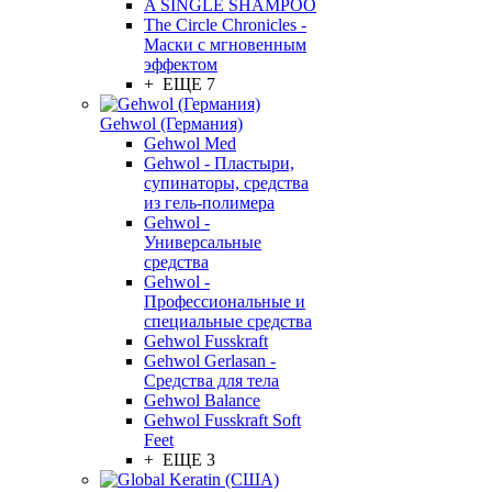
A SINGLE SHAMPOO
The Circle Chronicles -
Маски с мгновенным
эффектом
+ ЕЩЕ 7
Gehwol (Германия)
Gehwol Med
Gehwol - Пластыри,
супинаторы, средства
из гель-полимера
Gehwol -
Универсальные
средства
Gehwol -
Профессиональные и
специальные средства
Gehwol Fusskraft
Gehwol Gerlasan -
Средства для тела
Gehwol Balance
Gehwol Fusskraft Soft
Feet
+ ЕЩЕ 3