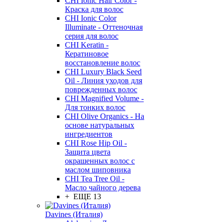
CHI Ionic Hair Color -
Краска для волос
CHI Ionic Color
Illuminate - Оттеночная
серия для волос
CHI Keratin -
Кератиновое
восстановление волос
CHI Luxury Black Seed
Oil - Линия уходов для
поврежденных волос
CHI Magnified Volume -
Для тонких волос
CHI Olive Organics - На
основе натуральных
ингредиентов
CHI Rose Hip Oil -
Защита цвета
окрашенных волос с
маслом шиповника
CHI Tea Tree Oil -
Масло чайного дерева
+ ЕЩЕ 13
Davines (Италия)