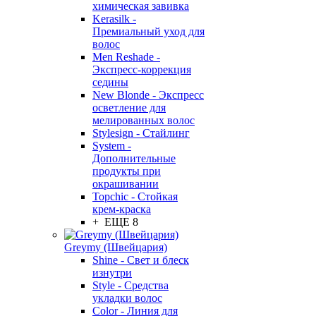
химическая завивка
Kerasilk -
Премиальный уход для
волос
Men Reshade -
Экспресс-коррекция
седины
New Blonde - Экспресс
осветление для
мелированных волос
Stylesign - Стайлинг
System -
Дополнительные
продукты при
окрашивании
Topchic - Стойкая
крем-краска
+ ЕЩЕ 8
Greymy (Швейцария)
Shine - Свет и блеск
изнутри
Style - Средства
укладки волос
Color - Линия для