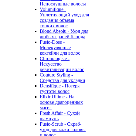
Непослушные волосы
Volumifique -
Уплотняющий уход для
создания объема
тонких волос
Blond Absolu - Уход для
любых граней блонда
Fusio-Dose -
Молекулярные
коктейли для волос
Chronologiste -
Искусство
ревитализации волос
Couture Styling -
Средства для укладки
Densifique - Потеря
густоты волос
Elixir Ultime - На
основе драгоценных
масел
Fresh Affair - Сухой
шампунь
Fusio-Scrub - Скраб-
уход для кожи головы
и волос