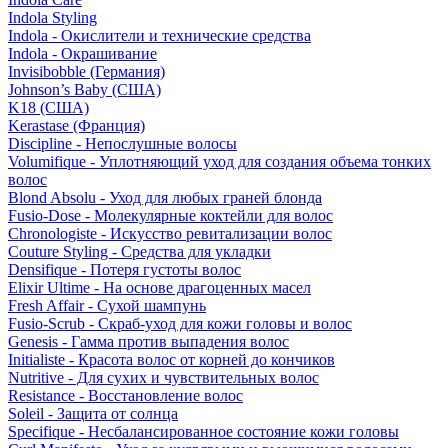
Indola Styling
Indola - Окислители и технические средства
Indola - Окрашивание
Invisibobble (Германия)
Johnson’s Baby (США)
K18 (США)
Kerastase (Франция)
Discipline - Непослушные волосы
Volumifique - Уплотняющий уход для создания объема тонких
волос
Blond Absolu - Уход для любых граней блонда
Fusio-Dose - Молекулярные коктейли для волос
Chronologiste - Искусство ревитализации волос
Couture Styling - Средства для укладки
Densifique - Потеря густоты волос
Elixir Ultime - На основе драгоценных масел
Fresh Affair - Сухой шампунь
Fusio-Scrub - Скраб-уход для кожи головы и волос
Genesis - Гамма против выпадения волос
Initialiste - Красота волос от корней до кончиков
Nutritive - Для сухих и чувствительных волос
Resistance - Восстановление волос
Soleil - Защита от солнца
Specifique - Несбалансированное состояние кожи головы