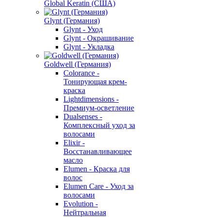
Global Keratin (США)
Glynt (Германия)
Glynt - Уход
Glynt - Окрашивание
Glynt - Укладка
Goldwell (Германия)
Colorance -
Тонирующая крем-
краска
Lightdimensions -
Премиум-осветление
Dualsenses -
Комплексный уход за
волосами
Elixir -
Восстанавливающее
масло
Elumen - Краска для
волос
Elumen Care - Уход за
волосами
Evolution -
Нейтральная