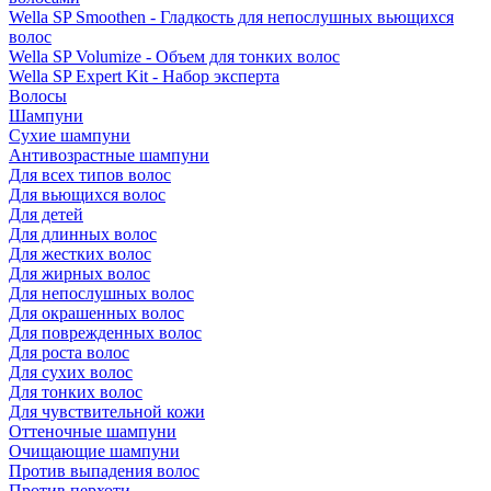
Wella SP Smoothen - Гладкость для непослушных вьющихся
волос
Wella SP Volumize - Объем для тонких волос
Wella SP Expert Kit - Набор эксперта
Волосы
Шампуни
Сухие шампуни
Антивозрастные шампуни
Для всех типов волос
Для вьющихся волос
Для детей
Для длинных волос
Для жестких волос
Для жирных волос
Для непослушных волос
Для окрашенных волос
Для поврежденных волос
Для роста волос
Для сухих волос
Для тонких волос
Для чувствительной кожи
Оттеночные шампуни
Очищающие шампуни
Против выпадения волос
Против перхоти