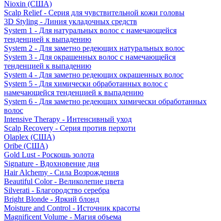
Nioxin (США)
Scalp Relief - Серия для чувствительной кожи головы
3D Styling - Линия укладочных средств
System 1 - Для натуральных волос с намечающейся
тенденцией к выпадению
System 2 - Для заметно редеющих натуральных волос
System 3 - Для окрашенных волос с намечающейся
тенденцией к выпадению
System 4 - Для заметно редеющих окрашенных волос
System 5 - Для химически обработанных волос с
намечающейся тенденцией к выпадению
System 6 - Для заметно редеющих химически обработанных
волос
Intensive Therapy - Интенсивный уход
Scalp Recovery - Серия против перхоти
Olaplex (США)
Oribe (США)
Gold Lust - Роскошь золота
Signature - Вдохновение дня
Hair Alchemy - Сила Возрождения
Beautiful Color - Великолепие цвета
Silverati - Благородство серебра
Bright Blonde - Яркий блонд
Moisture and Control - Источник красоты
Magnificent Volume - Магия объема