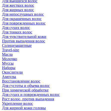
Для вьющихся волос
Для жестких волос
Для жирных волос
Для непослушных волос
Для окрашенных волос
Для поврежденных волос
Для сухих волос
Для тонких волос
Для чувствительной кожи
Против выпадения волос
Солнцезащитные
Travel-size
Масла
Молочко
Муссы
Наборы
Окислители
Ампулы
Восстановление волос
Для густоты и объема волос
При химической обработке
Для сухих и поврежденных волос
Рост волос, против выпадения
Укрепление волос
Для жирной кожи головы