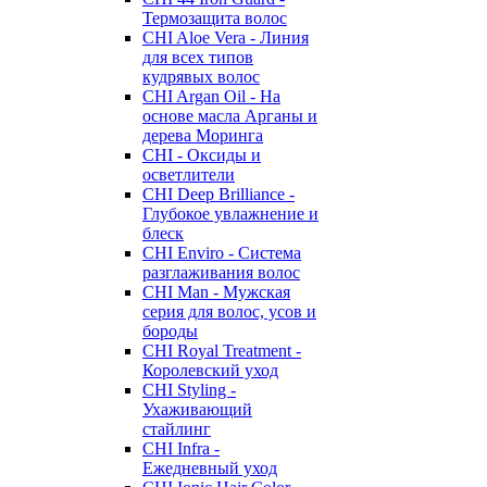
Термозащита волос
CHI Aloe Vera - Линия
для всех типов
кудрявых волос
CHI Argan Oil - На
основе масла Арганы и
дерева Моринга
CHI - Оксиды и
осветлители
CHI Deep Brilliance -
Глубокое увлажнение и
блеск
CHI Enviro - Система
разглаживания волос
CHI Man - Мужская
серия для волос, усов и
бороды
CHI Royal Treatment -
Королевский уход
CHI Styling -
Ухаживающий
стайлинг
CHI Infra -
Ежедневный уход