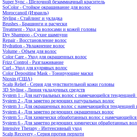
Super Sync - Щелочной безаммиачный краситель
SoColor - Стойкое окрашивание для волос
Moroccanoil (Израиль)
Styling - Стайлинг и укладка
Brushes - Брашинги и расчески
Treatment - Уход за волосами и кожей головы
Dry Shampoo - Сухие шампуни
Repair - Восстановление волос
Hydration - Увлажнение волос
Volume - Объем для волос
Color Care - Уход для окрашенных волос
Frizz Control - Разглаживание
Curl - Уход для кудрявых волос
Color Depositing Mask - Тонирующие маски
Nioxin (США)
Scalp Relief - Серия для чувствительной кожи головы
3D Styling - Линия укладочных средств
System 1 - Для натуральных волос с намечающейся тенденцией
System 2 - Для заметно редеющих натуральных волос
System 3 - Для окрашенных волос с намечающейся тенденцией
System 4 - Для заметно редеющих окрашенных волос
System 5 - Для химически обработанных волос с намечающейс
System 6 - Для заметно редеющих химически обработанных вол
Intensive Therapy - Интенсивный уход
Scalp Recovery - Серия против перхоти