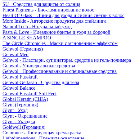
SU - Средства для защиты от солнца
Finest Pigments - Био-ламинирование волос
Heart Of Glass – Линия для ухода и сияния светлых волос
More Inside - Авторские продукты для стайлинга
Natural Tech - Натуральный уход
Pasta & Love - Идеальное бритье и уход за бородой
A SINGLE SHAMPOO
The Circle Chronicles - Маски с мгновенным эффектом
Gehwol (Германия)
Gehwol Med
Gehwol - Пластыри, супинаторы, средства из гель-полимера
Gehwol - Универсальные средства
Gehwol - Профессиональные и специальные средства
Gehwol Fusskraft
Gehwol Gerlasan - Средства для тела
Gehwol Balance
Gehwol Fusskraft Soft Feet
Global Keratin (США)
Glynt (Германия)
Glynt - Уход
Glynt - Окрашивание
Glynt - Укладка
Goldwell (Германия)
Colorance - Тонирующая крем-краска
Lightdimensions - Премиум-осветление