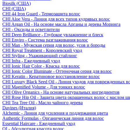
Biosilk (США)
CHI (США)
CHI 44 Iron Guard - Термозащита волос
CHI Aloe Vera - Линия для всех типов кудрявых волос
CHI Argan Oil - На основе масла Арганы и дерева Моринга
CHI - Оксиды и осветлители
CHI Deep Brilliance - Глубокое увлажнение и блеск
CHI Enviro - Система разглаживания волос
CHI Man - Мужская серия для волос, усов и бороды
CHI Royal Treatment - Королевский уход
CHI Styling - Ухаживающий стайлинг
CHI Infra - Ежедневный уход
CHI Ionic Hair Color - Краска для волос
CHI Ionic Color Illuminate - Оттеночная серия для волос
CHI Keratin - Кератиновое восстановление волос
CHI Luxury Black Seed Oil - Линия уходов для поврежденных в
CHI Magnified Volume - Для тонких волос
CHI Olive Organics - На основе натуральных ингредиентов
CHI Rose Hip Oil - Защита цвета окрашенных волос с маслом 
CHI Tea Tree Oil - Масло чайного дерева
Davines (Италия)
Alchemic - Линия для усиления и поддержания цвета
Authentic Formulas - Органическая линия для волос
Essential Haircare - Eжедневный уход
OI - Абсолютная красота волос