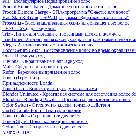
Plia - Молекулярное моделирование волос
Proedit Home Charge - Домашнее восстановление волос
Proedit Element Charge - СПА-программа "Счастье для волос"
Hair Skin Relaxing - SPA-Программа "Здоровая кожа головы"
Proscenia - Восстанавливающая серия для окрашенных волос
THEO - Уход для мужчин
Trie - Линия для укладки с протеинами шелка и жемчуга
Trie Tuner - Линия для базовой укладки с протеинами шелка и 
Viege - Антивозростная органическая серия
Locor Serum Color - Восстановление волос во время окрашиван
One - Премиум уход
Luviona - Окрашивание и anti-age уход
Moii - Средства для волос и рук
Rufor - Бережное выпрямление волос
Londa (Германия)
Принадлежности Londa
Londa Care - Коллекция по уходу за волосами
Blondes Unlimited - Креативная система для осветления волос б
Blondoran Blonding Powder - Препараты для осветления волос
Color Switch - Оттеночная краска прямого действия
Curl & Londa Form - Текстурирование
Londa Color - Окрашивание для волос
Londa Style - Новая коллекция стайлинга
Color Tune - Экспресс-тонер для волос
Matrix (США)