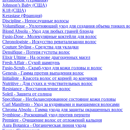
Johnson’s Baby (США)
K18 (США)
Kerastase (Франция)
Discipline - Непослушные волосы
Volumifique - Уплотняющий уход для создания объема тонких в
Blond Absolu - Уход для любых граней блонда
Fusio-Dose - Молекулярные коктейли для волос
Chronologiste - Искусство ревитализации волос
Couture Styling - Средства для укладки
Densifique - Потеря густоты волос
Elixir Ultime - На основе драгоценных масел
Fresh Affair - Сухой шампунь
Fusio-Scrub - Скраб-уход для кожи головы и волос
Genesis - Гамма против выпадения волос
Initialiste - Красота волос от корней до кончиков
Nutritive - Для сухих и чувствительных волос
Resistance - Восстановление волос
Soleil - Защита от солнца
Specifique - Несбалансированное состояние кожи головы
Curl Manifesto - Уход за кудрявыми и вьющимися волосами
Chroma Absolu - Гамма ухода для защиты окрашенных волос
Symbiose - Роскошный уход против перхоти
Premiere - Очищение волос от отложений кальция
Aura Botanica - Органическая линия ухода