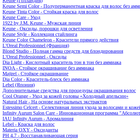
Keune (Голландия)
Keune Semi Color - Полуперманентная краска для волос без амм
Keune Tinta Color - Стойкая краска для волос
Keune Care - Уход
1922 by J.M. Keune - Мужская линия
Keune - Оксиды, порошки для осветления
Keune Style - Коллекция стайлинга
Keune Color Chameleon - Красители прямого действия
L'Oreal Professionnel (Франция)
Blond Studio - Полная гамма средств для блондирования
L'Oreal Professionnel - Оксиды
Dia Light - Кислотный краситель тон в тон без аммиака
INOA - Стойкое окрашивание без аммиака
Majirel - Стойкое окрашивание
Dia Color - Краситель-блеск без аммиака
Lebel (Япония)
Дополнительные средства для процедуры окрашивания волос
Cool Orange - Уход за кожей головы «Холодный апельсин»
Natural Hair - На основе натуральных экстрактов
Estessimo Celcert - Селективная линия ухода за волосами и кож
Infinity Aurum Salon Care - Инновационная программа "Абсолют
IAU Infinity Aurum - Аромалиния
Lebel - Краска для волос
Materia OXY - Оксиданты
PH 4.7 - Восстанавливающая серия