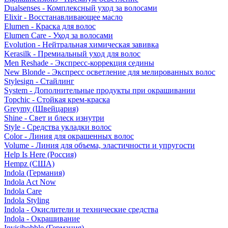
Dualsenses - Комплексный уход за волосами
Elixir - Восстанавливающее масло
Elumen - Краска для волос
Elumen Care - Уход за волосами
Evolution - Нейтральная химическая завивка
Kerasilk - Премиальный уход для волос
Men Reshade - Экспресс-коррекция седины
New Blonde - Экспресс осветление для мелированных волос
Stylesign - Стайлинг
System - Дополнительные продукты при окрашивании
Topchic - Стойкая крем-краска
Greymy (Швейцария)
Shine - Свет и блеск изнутри
Style - Средства укладки волос
Color - Линия для окрашенных волос
Volume - Линия для объема, эластичности и упругости
Help Is Here (Россия)
Hempz (США)
Indola (Германия)
Indola Act Now
Indola Care
Indola Styling
Indola - Окислители и технические средства
Indola - Окрашивание
Invisibobble (Германия)