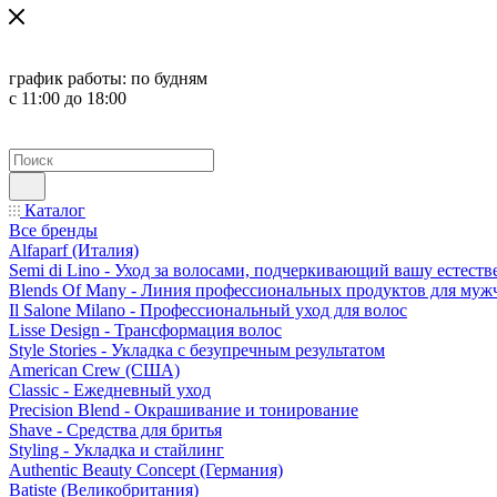
график работы:
по будням
с 11:00 до 18:00
Каталог
Все бренды
Alfaparf (Италия)
Semi di Lino - Уход за волосами, подчеркивающий вашу естест
Blends Of Many - Линия профессиональных продуктов для муж
Il Salone Milano - Профессиональный уход для волос
Lisse Design - Трансформация волос
Style Stories - Укладка с безупречным результатом
American Crew (США)
Classic - Ежедневный уход
Precision Blend - Окрашивание и тонирование
Shave - Средства для бритья
Styling - Укладка и стайлинг
Authentic Beauty Concept (Германия)
Batiste (Великобритания)