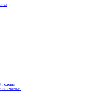
иака
ей головы
ное счастье"