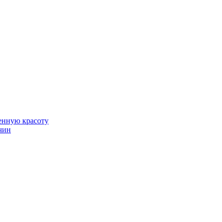
венную красоту
чин