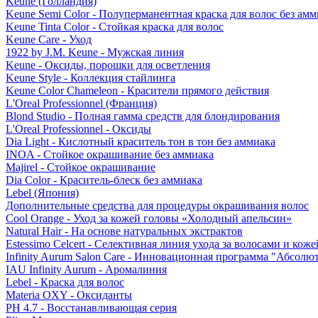
Keune (Голландия)
Keune Semi Color - Полуперманентная краска для волос без амм
Keune Tinta Color - Стойкая краска для волос
Keune Care - Уход
1922 by J.M. Keune - Мужская линия
Keune - Оксиды, порошки для осветления
Keune Style - Коллекция стайлинга
Keune Color Chameleon - Красители прямого действия
L'Oreal Professionnel (Франция)
Blond Studio - Полная гамма средств для блондирования
L'Oreal Professionnel - Оксиды
Dia Light - Кислотный краситель тон в тон без аммиака
INOA - Стойкое окрашивание без аммиака
Majirel - Стойкое окрашивание
Dia Color - Краситель-блеск без аммиака
Lebel (Япония)
Дополнительные средства для процедуры окрашивания волос
Cool Orange - Уход за кожей головы «Холодный апельсин»
Natural Hair - На основе натуральных экстрактов
Estessimo Celcert - Селективная линия ухода за волосами и кож
Infinity Aurum Salon Care - Инновационная программа "Абсолют
IAU Infinity Aurum - Аромалиния
Lebel - Краска для волос
Materia OXY - Оксиданты
PH 4.7 - Восстанавливающая серия