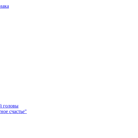
иака
ей головы
ное счастье"