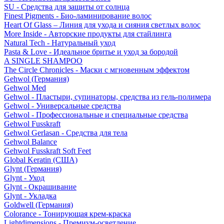
SU - Средства для защиты от солнца
Finest Pigments - Био-ламинирование волос
Heart Of Glass – Линия для ухода и сияния светлых волос
More Inside - Авторские продукты для стайлинга
Natural Tech - Натуральный уход
Pasta & Love - Идеальное бритье и уход за бородой
A SINGLE SHAMPOO
The Circle Chronicles - Маски с мгновенным эффектом
Gehwol (Германия)
Gehwol Med
Gehwol - Пластыри, супинаторы, средства из гель-полимера
Gehwol - Универсальные средства
Gehwol - Профессиональные и специальные средства
Gehwol Fusskraft
Gehwol Gerlasan - Средства для тела
Gehwol Balance
Gehwol Fusskraft Soft Feet
Global Keratin (США)
Glynt (Германия)
Glynt - Уход
Glynt - Окрашивание
Glynt - Укладка
Goldwell (Германия)
Colorance - Тонирующая крем-краска
Lightdimensions - Премиум-осветление