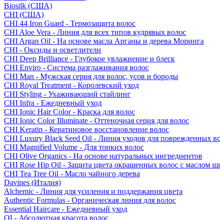
Biosilk (США)
CHI (США)
CHI 44 Iron Guard - Термозащита волос
CHI Aloe Vera - Линия для всех типов кудрявых волос
CHI Argan Oil - На основе масла Арганы и дерева Моринга
CHI - Оксиды и осветлители
CHI Deep Brilliance - Глубокое увлажнение и блеск
CHI Enviro - Система разглаживания волос
CHI Man - Мужская серия для волос, усов и бороды
CHI Royal Treatment - Королевский уход
CHI Styling - Ухаживающий стайлинг
CHI Infra - Ежедневный уход
CHI Ionic Hair Color - Краска для волос
CHI Ionic Color Illuminate - Оттеночная серия для волос
CHI Keratin - Кератиновое восстановление волос
CHI Luxury Black Seed Oil - Линия уходов для поврежденных в
CHI Magnified Volume - Для тонких волос
CHI Olive Organics - На основе натуральных ингредиентов
CHI Rose Hip Oil - Защита цвета окрашенных волос с маслом 
CHI Tea Tree Oil - Масло чайного дерева
Davines (Италия)
Alchemic - Линия для усиления и поддержания цвета
Authentic Formulas - Органическая линия для волос
Essential Haircare - Eжедневный уход
OI - Абсолютная красота волос