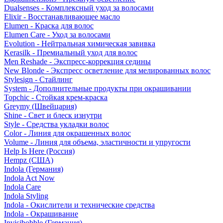
Dualsenses - Комплексный уход за волосами
Elixir - Восстанавливающее масло
Elumen - Краска для волос
Elumen Care - Уход за волосами
Evolution - Нейтральная химическая завивка
Kerasilk - Премиальный уход для волос
Men Reshade - Экспресс-коррекция седины
New Blonde - Экспресс осветление для мелированных волос
Stylesign - Стайлинг
System - Дополнительные продукты при окрашивании
Topchic - Стойкая крем-краска
Greymy (Швейцария)
Shine - Свет и блеск изнутри
Style - Средства укладки волос
Color - Линия для окрашенных волос
Volume - Линия для объема, эластичности и упругости
Help Is Here (Россия)
Hempz (США)
Indola (Германия)
Indola Act Now
Indola Care
Indola Styling
Indola - Окислители и технические средства
Indola - Окрашивание
Invisibobble (Германия)