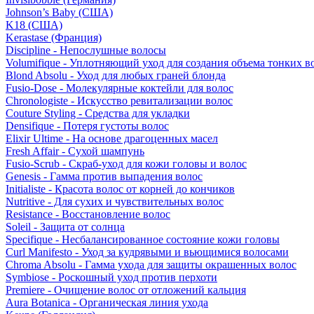
Johnson’s Baby (США)
K18 (США)
Kerastase (Франция)
Discipline - Непослушные волосы
Volumifique - Уплотняющий уход для создания объема тонких в
Blond Absolu - Уход для любых граней блонда
Fusio-Dose - Молекулярные коктейли для волос
Chronologiste - Искусство ревитализации волос
Couture Styling - Средства для укладки
Densifique - Потеря густоты волос
Elixir Ultime - На основе драгоценных масел
Fresh Affair - Сухой шампунь
Fusio-Scrub - Скраб-уход для кожи головы и волос
Genesis - Гамма против выпадения волос
Initialiste - Красота волос от корней до кончиков
Nutritive - Для сухих и чувствительных волос
Resistance - Восстановление волос
Soleil - Защита от солнца
Specifique - Несбалансированное состояние кожи головы
Curl Manifesto - Уход за кудрявыми и вьющимися волосами
Chroma Absolu - Гамма ухода для защиты окрашенных волос
Symbiose - Роскошный уход против перхоти
Premiere - Очищение волос от отложений кальция
Aura Botanica - Органическая линия ухода