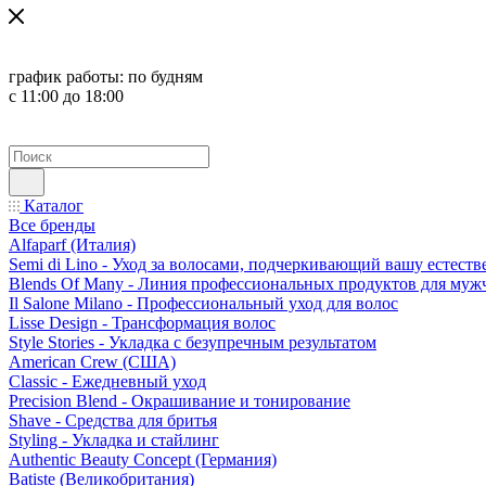
график работы:
по будням
с 11:00 до 18:00
Каталог
Все бренды
Alfaparf (Италия)
Semi di Lino - Уход за волосами, подчеркивающий вашу естест
Blends Of Many - Линия профессиональных продуктов для муж
Il Salone Milano - Профессиональный уход для волос
Lisse Design - Трансформация волос
Style Stories - Укладка с безупречным результатом
American Crew (США)
Classic - Ежедневный уход
Precision Blend - Окрашивание и тонирование
Shave - Средства для бритья
Styling - Укладка и стайлинг
Authentic Beauty Concept (Германия)
Batiste (Великобритания)