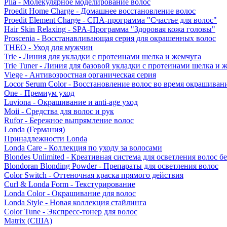
Plia - Молекулярное моделирование волос
Proedit Home Charge - Домашнее восстановление волос
Proedit Element Charge - СПА-программа "Счастье для волос"
Hair Skin Relaxing - SPA-Программа "Здоровая кожа головы"
Proscenia - Восстанавливающая серия для окрашенных волос
THEO - Уход для мужчин
Trie - Линия для укладки с протеинами шелка и жемчуга
Trie Tuner - Линия для базовой укладки с протеинами шелка и 
Viege - Антивозростная органическая серия
Locor Serum Color - Восстановление волос во время окрашиван
One - Премиум уход
Luviona - Окрашивание и anti-age уход
Moii - Средства для волос и рук
Rufor - Бережное выпрямление волос
Londa (Германия)
Принадлежности Londa
Londa Care - Коллекция по уходу за волосами
Blondes Unlimited - Креативная система для осветления волос б
Blondoran Blonding Powder - Препараты для осветления волос
Color Switch - Оттеночная краска прямого действия
Curl & Londa Form - Текстурирование
Londa Color - Окрашивание для волос
Londa Style - Новая коллекция стайлинга
Color Tune - Экспресс-тонер для волос
Matrix (США)