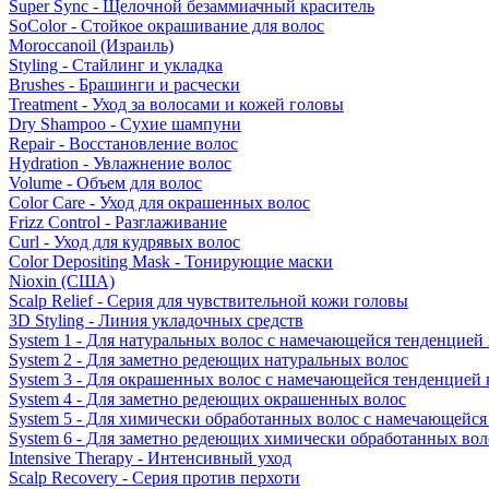
Super Sync - Щелочной безаммиачный краситель
SoColor - Стойкое окрашивание для волос
Moroccanoil (Израиль)
Styling - Стайлинг и укладка
Brushes - Брашинги и расчески
Treatment - Уход за волосами и кожей головы
Dry Shampoo - Сухие шампуни
Repair - Восстановление волос
Hydration - Увлажнение волос
Volume - Объем для волос
Color Care - Уход для окрашенных волос
Frizz Control - Разглаживание
Curl - Уход для кудрявых волос
Color Depositing Mask - Тонирующие маски
Nioxin (США)
Scalp Relief - Серия для чувствительной кожи головы
3D Styling - Линия укладочных средств
System 1 - Для натуральных волос с намечающейся тенденцией
System 2 - Для заметно редеющих натуральных волос
System 3 - Для окрашенных волос с намечающейся тенденцией
System 4 - Для заметно редеющих окрашенных волос
System 5 - Для химически обработанных волос с намечающейс
System 6 - Для заметно редеющих химически обработанных вол
Intensive Therapy - Интенсивный уход
Scalp Recovery - Серия против перхоти