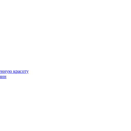
венную красоту
чин