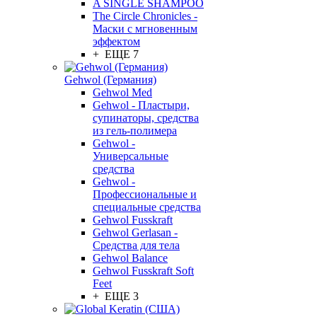
A SINGLE SHAMPOO
The Circle Chronicles -
Маски с мгновенным
эффектом
+ ЕЩЕ 7
Gehwol (Германия)
Gehwol Med
Gehwol - Пластыри,
супинаторы, средства
из гель-полимера
Gehwol -
Универсальные
средства
Gehwol -
Профессиональные и
специальные средства
Gehwol Fusskraft
Gehwol Gerlasan -
Средства для тела
Gehwol Balance
Gehwol Fusskraft Soft
Feet
+ ЕЩЕ 3