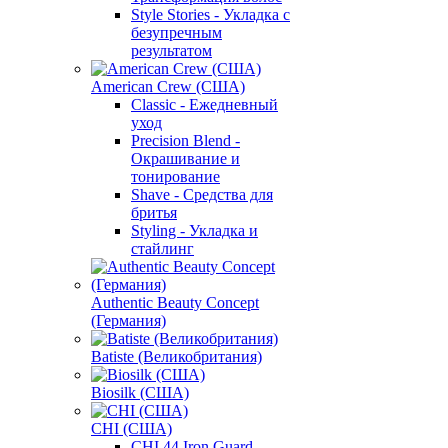
Style Stories - Укладка с
безупречным
результатом
American Crew (США)
Classic - Ежедневный
уход
Precision Blend -
Окрашивание и
тонирование
Shave - Средства для
бритья
Styling - Укладка и
стайлинг
Authentic Beauty Concept
(Германия)
Batiste (Великобритания)
Biosilk (США)
CHI (США)
CHI 44 Iron Guard -