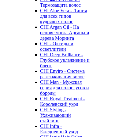
Термозащита волос
CHI Aloe Vera - Линия
для всех типов
кудрявых волос
CHI Argan Oil - На
основе масла Арганы и
дерева Моринга
CHI - Оксиды и
осветлители
CHI Deep Brilliance -
Глубокое увлажнение и
блеск
CHI Enviro - Система
разглаживания волос
CHI Man - Мужская
серия для волос, усов и
бороды
CHI Royal Treatment -
Королевский уход
CHI Styling -
Ухаживающий
стайлинг
CHI Infra -
Ежедневный уход