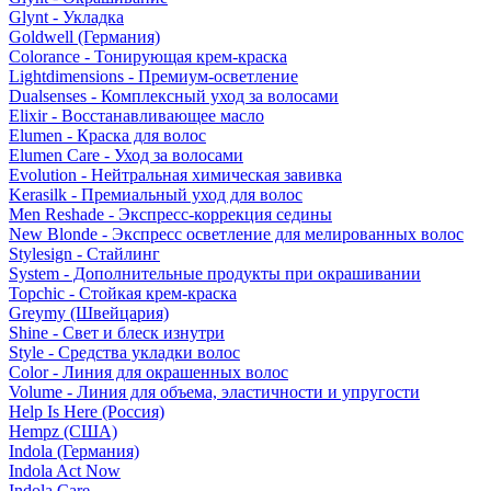
Glynt - Укладка
Goldwell (Германия)
Colorance - Тонирующая крем-краска
Lightdimensions - Премиум-осветление
Dualsenses - Комплексный уход за волосами
Elixir - Восстанавливающее масло
Elumen - Краска для волос
Elumen Care - Уход за волосами
Evolution - Нейтральная химическая завивка
Kerasilk - Премиальный уход для волос
Men Reshade - Экспресс-коррекция седины
New Blonde - Экспресс осветление для мелированных волос
Stylesign - Стайлинг
System - Дополнительные продукты при окрашивании
Topchic - Стойкая крем-краска
Greymy (Швейцария)
Shine - Свет и блеск изнутри
Style - Средства укладки волос
Color - Линия для окрашенных волос
Volume - Линия для объема, эластичности и упругости
Help Is Here (Россия)
Hempz (США)
Indola (Германия)
Indola Act Now
Indola Care