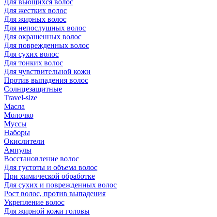
Для вьющихся волос
Для жестких волос
Для жирных волос
Для непослушных волос
Для окрашенных волос
Для поврежденных волос
Для сухих волос
Для тонких волос
Для чувствительной кожи
Против выпадения волос
Солнцезащитные
Travel-size
Масла
Молочко
Муссы
Наборы
Окислители
Ампулы
Восстановление волос
Для густоты и объема волос
При химической обработке
Для сухих и поврежденных волос
Рост волос, против выпадения
Укрепление волос
Для жирной кожи головы