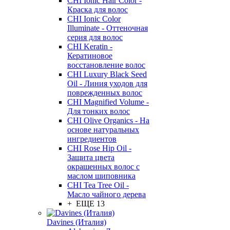
CHI Ionic Hair Color -
Краска для волос
CHI Ionic Color
Illuminate - Оттеночная
серия для волос
CHI Keratin -
Кератиновое
восстановление волос
CHI Luxury Black Seed
Oil - Линия уходов для
поврежденных волос
CHI Magnified Volume -
Для тонких волос
CHI Olive Organics - На
основе натуральных
ингредиентов
CHI Rose Hip Oil -
Защита цвета
окрашенных волос с
маслом шиповника
CHI Tea Tree Oil -
Масло чайного дерева
+ ЕЩЕ 13
Davines (Италия)