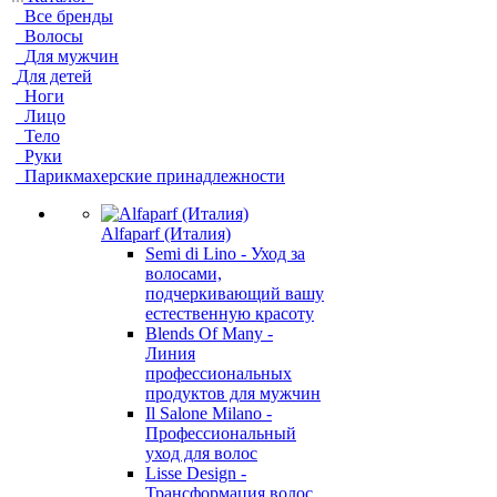
Все бренды
Волосы
Для мужчин
Для детей
Ноги
Лицо
Тело
Руки
Парикмахерские принадлежности
Alfaparf (Италия)
Semi di Lino - Уход за
волосами,
подчеркивающий вашу
естественную красоту
Blends Of Many -
Линия
профессиональных
продуктов для мужчин
Il Salone Milano -
Профессиональный
уход для волос
Lisse Design -
Трансформация волос