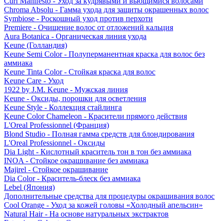
Curl Manifesto - Уход за кудрявыми и вьющимися волосами
Chroma Absolu - Гамма ухода для защиты окрашенных волос
Symbiose - Роскошный уход против перхоти
Premiere - Очищение волос от отложений кальция
Aura Botanica - Органическая линия ухода
Keune (Голландия)
Keune Semi Color - Полуперманентная краска для волос без
аммиака
Keune Tinta Color - Стойкая краска для волос
Keune Care - Уход
1922 by J.M. Keune - Мужская линия
Keune - Оксиды, порошки для осветления
Keune Style - Коллекция стайлинга
Keune Color Chameleon - Красители прямого действия
L'Oreal Professionnel (Франция)
Blond Studio - Полная гамма средств для блондирования
L'Oreal Professionnel - Оксиды
Dia Light - Кислотный краситель тон в тон без аммиака
INOA - Стойкое окрашивание без аммиака
Majirel - Стойкое окрашивание
Dia Color - Краситель-блеск без аммиака
Lebel (Япония)
Дополнительные средства для процедуры окрашивания волос
Cool Orange - Уход за кожей головы «Холодный апельсин»
Natural Hair - На основе натуральных экстрактов