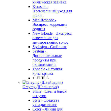
химическая завивка
Kerasilk -
Премиальный уход для
волос
Men Reshade -
Экспресс-коррекция
седины
New Blonde - Экспресс
осветление для
мелированных волос
Stylesign - Стайлинг
System -
Дополнительные
продукты при
окрашивании
Topchic - Стойкая
крем-краска
+ ЕЩЕ 8
Greymy (Швейцария)
Shine - Свет и блеск
изнутри
Style - Средства
укладки волос
Color - Линия для