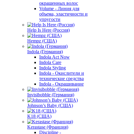
окрашенных волос
Volume - Линия для
объема, эластичности и
упругости
Help Is Here (Россия)
Hempz (США)
Indola (Германия)
Indola Act Now
Indola Care
Indola Styling
Indola - Окислители и
технические средства
Indola - Окрашивание
Invisibobble (Германия)
Johnson’s Baby (США)
K18 (США)
Kerastase (Франция)
Discipline -