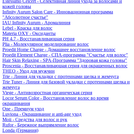
Estessimo Celcert - Селективная линия ухода за волосами и
кожей головы
Infinity Aurum Salon Care - Инновационная программа
"Абсолютное счастье"
IAU Infinity Aurum - Аромалиния
Lebel - Краска для волос
Materia OXY - Оксиданты
PH 4.7 - Восстанавливающая серия
Plia - Молекулярное моделирование волос
Proedit Home Charge - Домашнее восстановление волос
Proedit Element Charge - СПА-программа "Счастье для волос"
Hair Skin Relaxing - SPA-Программа "Здоровая кожа головы"
Proscenia - Восстанавливающая серия для окрашенных волос
THEO - Уход для мужчин
Trie - Линия для укладки с протеинами шелка и жемчуга
Trie Tuner - Линия для базовой укладки с протеинами шелка и
жемчуга
Viege - Антивозростная органическая серия
Locor Serum Color - Восстановление волос во время
окрашивания
One - Премиум уход
Luviona - Окрашивание и anti-age уход
Moii - Средства для волос и рук
Rufor - Бережное выпрямление волос
Londa (Германия)