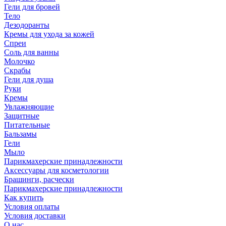
Гели для бровей
Тело
Дезодоранты
Кремы для ухода за кожей
Спреи
Соль для ванны
Молочко
Скрабы
Гели для душа
Руки
Кремы
Увлажняющие
Защитные
Питательные
Бальзамы
Гели
Мыло
Парикмахерские принадлежности
Аксессуары для косметологии
Брашинги, расчески
Парикмахерские принадлежности
Как купить
Условия оплаты
Условия доставки
О нас