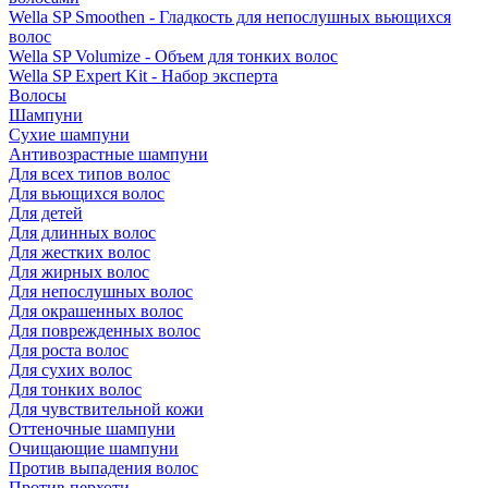
Wella SP Smoothen - Гладкость для непослушных вьющихся
волос
Wella SP Volumize - Объем для тонких волос
Wella SP Expert Kit - Набор эксперта
Волосы
Шампуни
Сухие шампуни
Антивозрастные шампуни
Для всех типов волос
Для вьющихся волос
Для детей
Для длинных волос
Для жестких волос
Для жирных волос
Для непослушных волос
Для окрашенных волос
Для поврежденных волос
Для роста волос
Для сухих волос
Для тонких волос
Для чувствительной кожи
Оттеночные шампуни
Очищающие шампуни
Против выпадения волос
Против перхоти