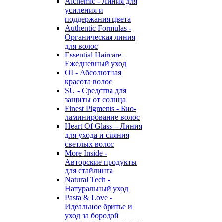
Alchemic - Линия для
усиления и
поддержания цвета
Authentic Formulas -
Органическая линия
для волос
Essential Haircare -
Eжедневный уход
OI - Абсолютная
красота волос
SU - Средства для
защиты от солнца
Finest Pigments - Био-
ламинирование волос
Heart Of Glass – Линия
для ухода и сияния
светлых волос
More Inside -
Авторские продукты
для стайлинга
Natural Tech -
Натуральный уход
Pasta & Love -
Идеальное бритье и
уход за бородой