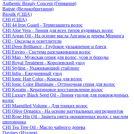
Authentic Beauty Concept (Германия)
Batiste (Великобритания)
Biosilk (США)
CHI (США)
CHI 44 Iron Guard - Термозащита волос
CHI Aloe Vera - Линия для всех типов кудрявых волос
CHI Argan Oil - На основе масла Арганы и дерева Моринга
CHI - Оксиды и осветлители
CHI Deep Brilliance - Глубокое увлажнение и блеск
CHI Enviro - Система разглаживания волос
CHI Man - Мужская серия для волос, усов и бороды
CHI Royal Treatment - Королевский уход
CHI Styling - Ухаживающий стайлинг
CHI Infra - Ежедневный уход
CHI Ionic Hair Color - Краска для волос
CHI Ionic Color Illuminate - Оттеночная серия для волос
CHI Keratin - Кератиновое восстановление волос
CHI Luxury Black Seed Oil - Линия уходов для поврежденных
волос
CHI Magnified Volume - Для тонких волос
CHI Olive Organics - На основе натуральных ингредиентов
CHI Rose Hip Oil - Защита цвета окрашенных волос с маслом
шиповника
CHI Tea Tree Oil - Масло чайного дерева
Davines (Италия)