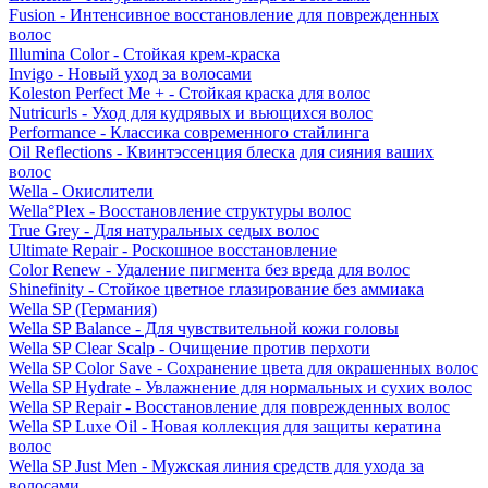
Fusion - Интенсивное восстановление для поврежденных
волос
Illumina Color - Стойкая крем-краска
Invigo - Новый уход за волосами
Koleston Perfect Me + - Стойкая краска для волос
Nutricurls - Уход для кудрявых и вьющихся волос
Performance - Классика современного стайлинга
Oil Reflections - Квинтэссенция блеска для сияния ваших
волос
Wella - Окислители
Wella°Plex - Восстановление структуры волос
True Grey - Для натуральных седых волос
Ultimate Repair - Роскошное восстановление
Color Renew - Удаление пигмента без вреда для волос
Shinefinity - Стойкое цветное глазирование без аммиака
Wella SP (Германия)
Wella SP Balance - Для чувствительной кожи головы
Wella SP Clear Scalp - Очищение против перхоти
Wella SP Color Save - Сохранение цвета для окрашенных волос
Wella SP Hydrate - Увлажнение для нормальных и сухих волос
Wella SP Repair - Восстановление для поврежденных волос
Wella SP Luxe Oil - Новая коллекция для защиты кератина
волос
Wella SP Just Men - Мужская линия средств для ухода за
волосами