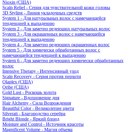
Nioxin (США)
Scalp Relief - Серия для чувствительной кожи головы
3D Styling - Линия укладочных средств
System 1 - Для натуральных волос с намечающейся
тенденцией к выпадению
System 2 - Для заметно редеющих натуральных волос
System 3 - Для окрашенных волос с намечающейся
тенденцией к выпадению
System 4 - Для заметно редеющих окрашенных волос
System 5 - Для химически обработанных волос с
намечающейся тенденцией к выпадению
System 6 - Для заметно редеющих химически обработанных
волос
Intensive Therapy - Интенсивный уход
Scalp Recovery - Серия против перхоти
Olaplex (США)
Oribe (США)
Gold Lust - Роскошь золота
Signature - Вдохновение дня
Hair Alchemy - Сила Возрождения
Beautiful Color - Великолепие цвета
Silverati - Благородство серебра
Bright Blonde - Яркий блонд
Moisture and Control - Источник красоты
Magnificent Volume - Магия объема