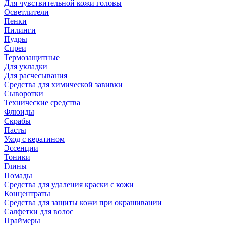
Для чувствительной кожи головы
Осветлители
Пенки
Пилинги
Пудры
Спреи
Термозащитные
Для укладки
Для расчесывания
Средства для химической завивки
Сыворотки
Технические средства
Флюиды
Скрабы
Пасты
Уход с кератином
Эссенции
Тоники
Глины
Помады
Средства для удаления краски с кожи
Концентраты
Средства для защиты кожи при окрашивании
Салфетки для волос
Праймеры