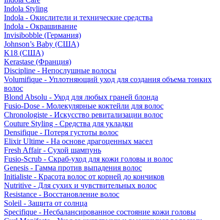
Indola Styling
Indola - Окислители и технические средства
Indola - Окрашивание
Invisibobble (Германия)
Johnson’s Baby (США)
K18 (США)
Kerastase (Франция)
Discipline - Непослушные волосы
Volumifique - Уплотняющий уход для создания объема тонких
волос
Blond Absolu - Уход для любых граней блонда
Fusio-Dose - Молекулярные коктейли для волос
Chronologiste - Искусство ревитализации волос
Couture Styling - Средства для укладки
Densifique - Потеря густоты волос
Elixir Ultime - На основе драгоценных масел
Fresh Affair - Сухой шампунь
Fusio-Scrub - Скраб-уход для кожи головы и волос
Genesis - Гамма против выпадения волос
Initialiste - Красота волос от корней до кончиков
Nutritive - Для сухих и чувствительных волос
Resistance - Восстановление волос
Soleil - Защита от солнца
Specifique - Несбалансированное состояние кожи головы