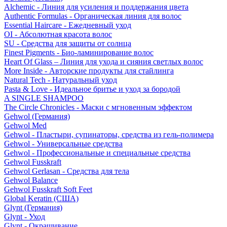
Alchemic - Линия для усиления и поддержания цвета
Authentic Formulas - Органическая линия для волос
Essential Haircare - Eжедневный уход
OI - Абсолютная красота волос
SU - Средства для защиты от солнца
Finest Pigments - Био-ламинирование волос
Heart Of Glass – Линия для ухода и сияния светлых волос
More Inside - Авторские продукты для стайлинга
Natural Tech - Натуральный уход
Pasta & Love - Идеальное бритье и уход за бородой
A SINGLE SHAMPOO
The Circle Chronicles - Маски с мгновенным эффектом
Gehwol (Германия)
Gehwol Med
Gehwol - Пластыри, супинаторы, средства из гель-полимера
Gehwol - Универсальные средства
Gehwol - Профессиональные и специальные средства
Gehwol Fusskraft
Gehwol Gerlasan - Средства для тела
Gehwol Balance
Gehwol Fusskraft Soft Feet
Global Keratin (США)
Glynt (Германия)
Glynt - Уход
Glynt - Окрашивание