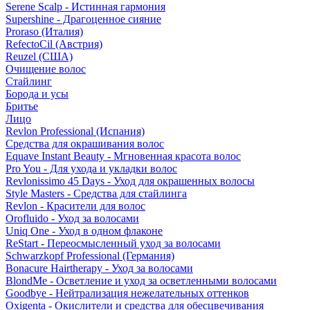
Serene Scalp - Истинная гармония
Supershine - Драгоценное сияние
Proraso (Италия)
RefectoCil (Австрия)
Reuzel (США)
Очищение волос
Стайлинг
Борода и усы
Бритье
Лицо
Revlon Professional (Испания)
Средства для окрашивания волос
Equave Instant Beauty - Мгновенная красота волос
Pro You - Для ухода и укладки волос
Revlonissimo 45 Days - Уход для окрашенных волосы
Style Masters - Средства для стайлинга
Revlon - Красители для волос
Orofluido - Уход за волосами
Uniq One - Уход в одном флаконе
ReStart - Переосмысленный уход за волосами
Schwarzkopf Professional (Германия)
Bonacure Hairtherapy - Уход за волосами
BlondMe - Осветление и уход за осветленными волосами
Goodbye - Нейтрализация нежелательных оттенков
Oxigenta - Окислители и средства для обесцвечивания