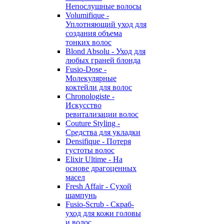
Непослушные волосы
Volumifique -
Уплотняющий уход для
создания объема
тонких волос
Blond Absolu - Уход для
любых граней блонда
Fusio-Dose -
Молекулярные
коктейли для волос
Chronologiste -
Искусство
ревитализации волос
Couture Styling -
Средства для укладки
Densifique - Потеря
густоты волос
Elixir Ultime - На
основе драгоценных
масел
Fresh Affair - Сухой
шампунь
Fusio-Scrub - Скраб-
уход для кожи головы
и волос