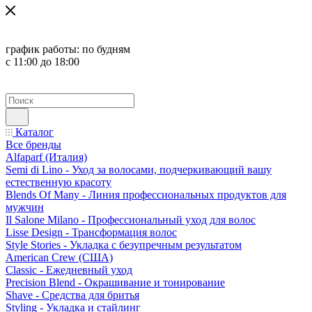
график работы:
по будням
с 11:00 до 18:00
Каталог
Все бренды
Alfaparf (Италия)
Semi di Lino - Уход за волосами, подчеркивающий вашу
естественную красоту
Blends Of Many - Линия профессиональных продуктов для
мужчин
Il Salone Milano - Профессиональный уход для волос
Lisse Design - Трансформация волос
Style Stories - Укладка с безупречным результатом
American Crew (США)
Classic - Ежедневный уход
Precision Blend - Окрашивание и тонирование
Shave - Средства для бритья
Styling - Укладка и стайлинг