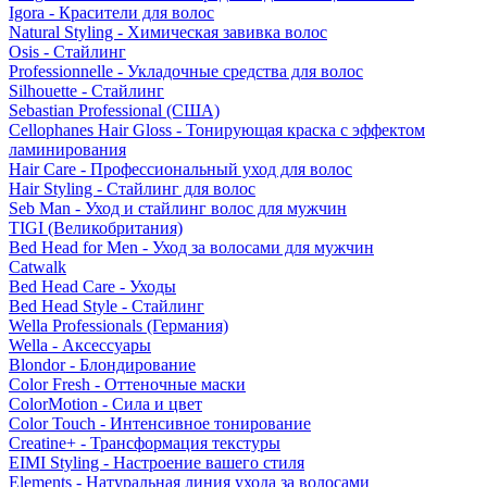
Igora - Красители для волос
Natural Styling - Химическая завивка волос
Osis - Стайлинг
Professionnelle - Укладочные средства для волос
Silhouette - Стайлинг
Sebastian Professional (США)
Cellophanes Hair Gloss - Тонирующая краска с эффектом
ламинирования
Hair Care - Профессиональный уход для волос
Hair Styling - Стайлинг для волос
Seb Man - Уход и стайлинг волос для мужчин
TIGI (Великобритания)
Bed Head for Men - Уход за волосами для мужчин
Catwalk
Bed Head Care - Уходы
Bed Head Style - Стайлинг
Wella Professionals (Германия)
Wella - Аксессуары
Blondor - Блондирование
Color Fresh - Оттеночные маски
ColorMotion - Сила и цвет
Color Touch - Интенсивное тонирование
Creatine+ - Трансформация текстуры
EIMI Styling - Настроение вашего стиля
Elements - Натуральная линия ухода за волосами