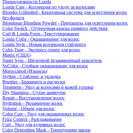
Принадлежности Londa
Londa Care - Коллекция по уходу за волосами
Blondes Unlimited - Креативная система для осветления волос
без фольги
Blondoran Blonding Powder - Препараты для осветления волос
Color Switch - Оттеночная краска прямого действия
Curl & Londa Form - Текстурирование
Londa Color - Окрашивание для волос
Londa Style - Новая коллекция стайлинга
Color Tune - Экспресс-тонер для волос
Matrix (США)
Super Sync - Щелочной безаммиачный краситель
SoColor - Стойкое окрашивание для волос
Moroccanoil (Израиль)
Styling - Стайлинг и укладка
Brushes - Брашинги и расчески
Treatment - Уход за волосами и кожей головы
Dry Shampoo - Сухие шампуни
Repair - Восстановление волос
Hydration - Увлажнение волос
Volume - Объем для волос
Color Care - Уход для окрашенных волос
Frizz Control - Разглаживание
Curl - Уход для кудрявых волос
Color Depositing Mask - Тонирующие маски