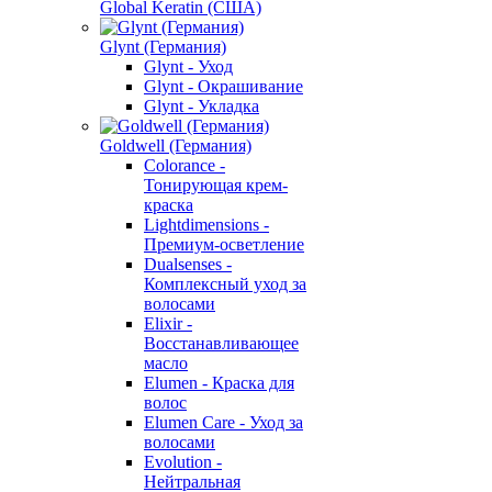
Global Keratin (США)
Glynt (Германия)
Glynt - Уход
Glynt - Окрашивание
Glynt - Укладка
Goldwell (Германия)
Colorance -
Тонирующая крем-
краска
Lightdimensions -
Премиум-осветление
Dualsenses -
Комплексный уход за
волосами
Elixir -
Восстанавливающее
масло
Elumen - Краска для
волос
Elumen Care - Уход за
волосами
Evolution -
Нейтральная