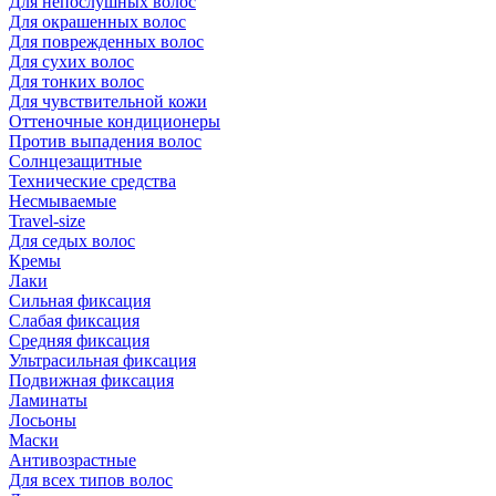
Для непослушных волос
Для окрашенных волос
Для поврежденных волос
Для сухих волос
Для тонких волос
Для чувствительной кожи
Оттеночные кондиционеры
Против выпадения волос
Солнцезащитные
Технические средства
Несмываемые
Travel-size
Для седых волос
Кремы
Лаки
Сильная фиксация
Слабая фиксация
Средняя фиксация
Ультрасильная фиксация
Подвижная фиксация
Ламинаты
Лосьоны
Маски
Антивозрастные
Для всех типов волос