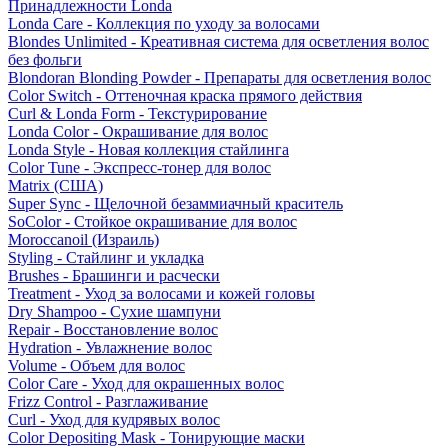
Принадлежности Londa
Londa Care - Коллекция по уходу за волосами
Blondes Unlimited - Креативная система для осветления волос
без фольги
Blondoran Blonding Powder - Препараты для осветления волос
Color Switch - Оттеночная краска прямого действия
Curl & Londa Form - Текстурирование
Londa Color - Окрашивание для волос
Londa Style - Новая коллекция стайлинга
Color Tune - Экспресс-тонер для волос
Matrix (США)
Super Sync - Щелочной безаммиачный краситель
SoColor - Стойкое окрашивание для волос
Moroccanoil (Израиль)
Styling - Стайлинг и укладка
Brushes - Брашинги и расчески
Treatment - Уход за волосами и кожей головы
Dry Shampoo - Сухие шампуни
Repair - Восстановление волос
Hydration - Увлажнение волос
Volume - Объем для волос
Color Care - Уход для окрашенных волос
Frizz Control - Разглаживание
Curl - Уход для кудрявых волос
Color Depositing Mask - Тонирующие маски