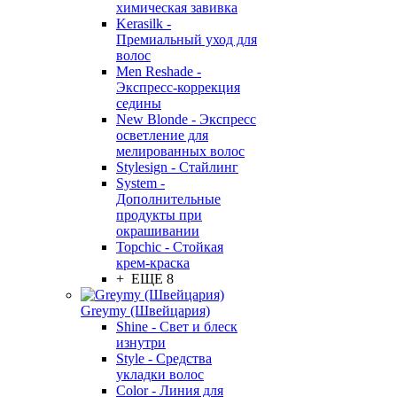
химическая завивка
Kerasilk -
Премиальный уход для
волос
Men Reshade -
Экспресс-коррекция
седины
New Blonde - Экспресс
осветление для
мелированных волос
Stylesign - Стайлинг
System -
Дополнительные
продукты при
окрашивании
Topchic - Стойкая
крем-краска
+ ЕЩЕ 8
Greymy (Швейцария)
Shine - Свет и блеск
изнутри
Style - Средства
укладки волос
Color - Линия для