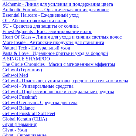
Alchemic - Линия для усиления и поддержания цвета
Authentic Formulas - Органическая линия для волос
Essential Haircare - Eжедневный уход
OI - Абсолютная красота волос
SU - Средства для защиты от солнца
Finest Pigments - Био-ламинирование волос
Heart Of Glass – Линия для ухода и сияния светлых волос
More Inside - Авторские продукты для стайлинга
Natural Tech - Натуральный уход
Pasta & Love - Идеальное бритье и уход за бородой
A SINGLE SHAMPOO
The Circle Chronicles - Маски с мгновенным эффектом
Gehwol (Германия)
Gehwol Med
Gehwol - Пластыри, супинаторы, средства из гель-полимера
Gehwol - Универсальные средства
Gehwol - Профессиональные и специальные средства
Gehwol Fusskraft
Gehwol Gerlasan - Средства для тела
Gehwol Balance
Gehwol Fusskraft Soft Feet
Global Keratin (США)
Glynt (Германия)
Glynt - Уход
Glynt - Окрашивание