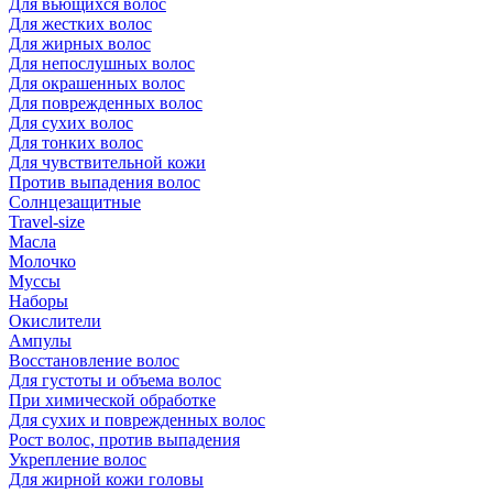
Для вьющихся волос
Для жестких волос
Для жирных волос
Для непослушных волос
Для окрашенных волос
Для поврежденных волос
Для сухих волос
Для тонких волос
Для чувствительной кожи
Против выпадения волос
Солнцезащитные
Travel-size
Масла
Молочко
Муссы
Наборы
Окислители
Ампулы
Восстановление волос
Для густоты и объема волос
При химической обработке
Для сухих и поврежденных волос
Рост волос, против выпадения
Укрепление волос
Для жирной кожи головы