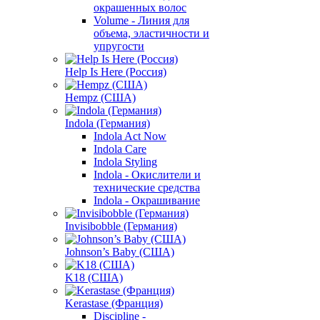
окрашенных волос
Volume - Линия для
объема, эластичности и
упругости
Help Is Here (Россия)
Hempz (США)
Indola (Германия)
Indola Act Now
Indola Care
Indola Styling
Indola - Окислители и
технические средства
Indola - Окрашивание
Invisibobble (Германия)
Johnson’s Baby (США)
K18 (США)
Kerastase (Франция)
Discipline -