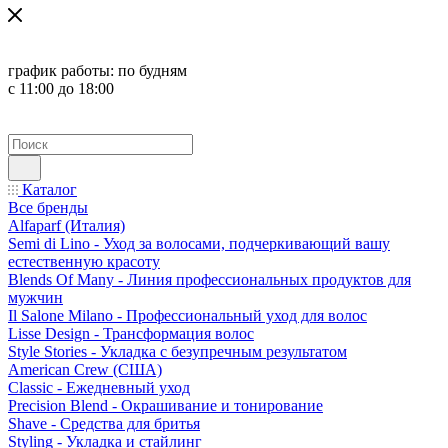
график работы:
по будням
с 11:00 до 18:00
Каталог
Все бренды
Alfaparf (Италия)
Semi di Lino - Уход за волосами, подчеркивающий вашу
естественную красоту
Blends Of Many - Линия профессиональных продуктов для
мужчин
Il Salone Milano - Профессиональный уход для волос
Lisse Design - Трансформация волос
Style Stories - Укладка с безупречным результатом
American Crew (США)
Classic - Ежедневный уход
Precision Blend - Окрашивание и тонирование
Shave - Средства для бритья
Styling - Укладка и стайлинг