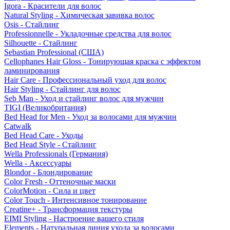
Igora - Красители для волос
Natural Styling - Химическая завивка волос
Osis - Стайлинг
Professionnelle - Укладочные средства для волос
Silhouette - Стайлинг
Sebastian Professional (США)
Cellophanes Hair Gloss - Тонирующая краска с эффектом
ламинирования
Hair Care - Профессиональный уход для волос
Hair Styling - Стайлинг для волос
Seb Man - Уход и стайлинг волос для мужчин
TIGI (Великобритания)
Bed Head for Men - Уход за волосами для мужчин
Catwalk
Bed Head Care - Уходы
Bed Head Style - Стайлинг
Wella Professionals (Германия)
Wella - Аксессуары
Blondor - Блондирование
Color Fresh - Оттеночные маски
ColorMotion - Сила и цвет
Color Touch - Интенсивное тонирование
Creatine+ - Трансформация текстуры
EIMI Styling - Настроение вашего стиля
Elements - Натуральная линия ухода за волосами