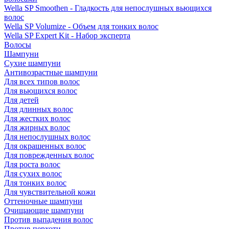
Wella SP Smoothen - Гладкость для непослушных вьющихся
волос
Wella SP Volumize - Объем для тонких волос
Wella SP Expert Kit - Набор эксперта
Волосы
Шампуни
Сухие шампуни
Антивозрастные шампуни
Для всех типов волос
Для вьющихся волос
Для детей
Для длинных волос
Для жестких волос
Для жирных волос
Для непослушных волос
Для окрашенных волос
Для поврежденных волос
Для роста волос
Для сухих волос
Для тонких волос
Для чувствительной кожи
Оттеночные шампуни
Очищающие шампуни
Против выпадения волос
Против перхоти