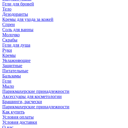
Гели для бровей
Тело
Дезодоранты
Кремы для ухода за кожей
Спреи
Соль для ванны
Молочко
Скрабы
Гели для душа
Руки
Кремы
Увлажняющие
Защитные
Питательные
Бальзамы
Гели
Мыло
Парикмахерские принадлежности
Аксессуары для косметологии
Брашинги, расчески
Парикмахерские принадлежности
Как купить
Условия оплаты
Условия доставки
О нас