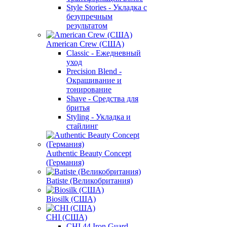
Style Stories - Укладка с
безупречным
результатом
American Crew (США)
Classic - Ежедневный
уход
Precision Blend -
Окрашивание и
тонирование
Shave - Средства для
бритья
Styling - Укладка и
стайлинг
Authentic Beauty Concept
(Германия)
Batiste (Великобритания)
Biosilk (США)
CHI (США)
CHI 44 Iron Guard -