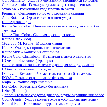
Curl Manifesto - Уход за кудрявыми и вьющимися волосами
Chroma Absolu - Гамма ухода для защиты окрашенных волос
Symbiose - Роскошный уход против перхоти
Premiere - Очищение волос от отложений кальция
Aura Botanica - Органическая линия ухода
Keune (Голландия)
Keune Semi Color - Полуперманентная краска для волос без
аммиака
Keune Tinta Color - Стойкая краска для волос
Keune Care - Уход
1922 by J.M. Keune - Мужская линия
Keune - Оксиды, порошки для осветления
Keune Style - Коллекция стайлинга
Keune Color Chameleon - Красители прямого действия
L'Oreal Professionnel (Франция)
Blond Studio - Полная гамма средств для блондирования
L'Oreal Professionnel - Оксиды
Dia Light - Кислотный краситель тон в тон без аммиака
INOA - Стойкое окрашивание без аммиака
Majirel - Стойкое окрашивание
Dia Color - Краситель-блеск без аммиака
Lebel (Япония)
Дополнительные средства для процедуры окрашивания волос
Cool Orange - Уход за кожей головы «Холодный апельсин»
Natural Hair - На основе натуральных экстрактов