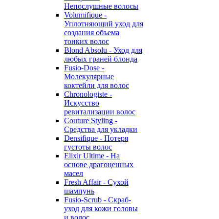
Непослушные волосы
Volumifique -
Уплотняющий уход для
создания объема
тонких волос
Blond Absolu - Уход для
любых граней блонда
Fusio-Dose -
Молекулярные
коктейли для волос
Chronologiste -
Искусство
ревитализации волос
Couture Styling -
Средства для укладки
Densifique - Потеря
густоты волос
Elixir Ultime - На
основе драгоценных
масел
Fresh Affair - Сухой
шампунь
Fusio-Scrub - Скраб-
уход для кожи головы
и волос