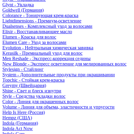
Glynt - Укладка
Goldwell (Германия)
Colorance - Тонирующая крем-краска
Lightdimensions - Премиум-осветление
Dualsenses - Комплексный уход за волосами
Elixir - Восстанавливающее масло
Elumen - Краска для волос
Elumen Care - Уход за волосами
Evolution - Нейтральная химическая завивка
Kerasilk - Премиальный уход для волос
Men Reshade - Экспресс-коррекция седины
New Blonde - Экспресс осветление для мелированных волос
Stylesign - Стайлинг
System - Дополнительные продукты при окрашивании
Topchic - Стойкая крем-краска
Greymy (Швейцария)
Shine - Свет и блеск изнутри
Style - Средства укладки волос
Color - Линия для окрашенных волос
Volume - Линия для объема, эластичности и упругости
Help Is Here (Россия)
Hempz (США)
Indola (Германия)
Indola Act Now
Indola Care