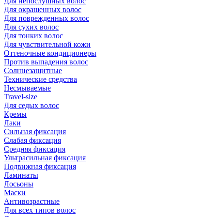
Для непослушных волос
Для окрашенных волос
Для поврежденных волос
Для сухих волос
Для тонких волос
Для чувствительной кожи
Оттеночные кондиционеры
Против выпадения волос
Солнцезащитные
Технические средства
Несмываемые
Travel-size
Для седых волос
Кремы
Лаки
Сильная фиксация
Слабая фиксация
Средняя фиксация
Ультрасильная фиксация
Подвижная фиксация
Ламинаты
Лосьоны
Маски
Антивозрастные
Для всех типов волос