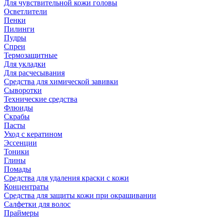
Для чувствительной кожи головы
Осветлители
Пенки
Пилинги
Пудры
Спреи
Термозащитные
Для укладки
Для расчесывания
Средства для химической завивки
Сыворотки
Технические средства
Флюиды
Скрабы
Пасты
Уход с кератином
Эссенции
Тоники
Глины
Помады
Средства для удаления краски с кожи
Концентраты
Средства для защиты кожи при окрашивании
Салфетки для волос
Праймеры