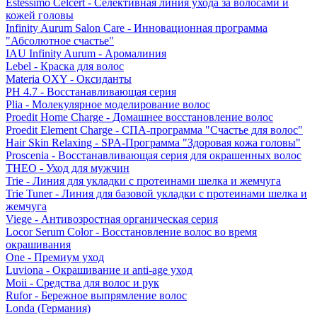
Estessimo Celcert - Селективная линия ухода за волосами и
кожей головы
Infinity Aurum Salon Care - Инновационная программа
"Абсолютное счастье"
IAU Infinity Aurum - Аромалиния
Lebel - Краска для волос
Materia OXY - Оксиданты
PH 4.7 - Восстанавливающая серия
Plia - Молекулярное моделирование волос
Proedit Home Charge - Домашнее восстановление волос
Proedit Element Charge - СПА-программа "Счастье для волос"
Hair Skin Relaxing - SPA-Программа "Здоровая кожа головы"
Proscenia - Восстанавливающая серия для окрашенных волос
THEO - Уход для мужчин
Trie - Линия для укладки с протеинами шелка и жемчуга
Trie Tuner - Линия для базовой укладки с протеинами шелка и
жемчуга
Viege - Антивозростная органическая серия
Locor Serum Color - Восстановление волос во время
окрашивания
One - Премиум уход
Luviona - Окрашивание и anti-age уход
Moii - Средства для волос и рук
Rufor - Бережное выпрямление волос
Londa (Германия)