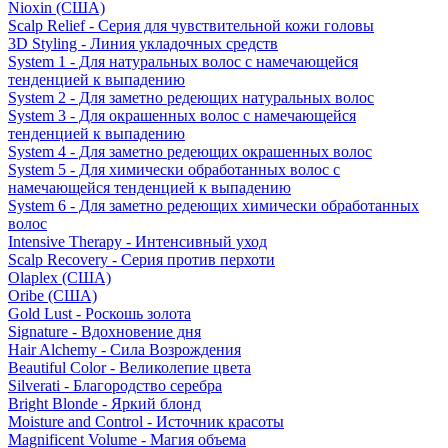
Nioxin (США)
Scalp Relief - Серия для чувствительной кожи головы
3D Styling - Линия укладочных средств
System 1 - Для натуральных волос с намечающейся
тенденцией к выпадению
System 2 - Для заметно редеющих натуральных волос
System 3 - Для окрашенных волос с намечающейся
тенденцией к выпадению
System 4 - Для заметно редеющих окрашенных волос
System 5 - Для химически обработанных волос с
намечающейся тенденцией к выпадению
System 6 - Для заметно редеющих химически обработанных
волос
Intensive Therapy - Интенсивный уход
Scalp Recovery - Серия против перхоти
Olaplex (США)
Oribe (США)
Gold Lust - Роскошь золота
Signature - Вдохновение дня
Hair Alchemy - Сила Возрождения
Beautiful Color - Великолепие цвета
Silverati - Благородство серебра
Bright Blonde - Яркий блонд
Moisture and Control - Источник красоты
Magnificent Volume - Магия объема