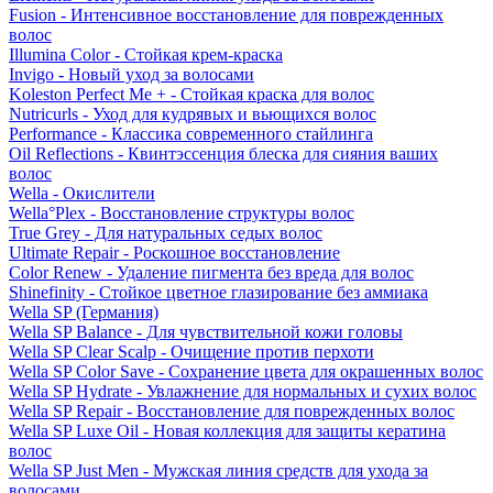
Fusion - Интенсивное восстановление для поврежденных
волос
Illumina Color - Стойкая крем-краска
Invigo - Новый уход за волосами
Koleston Perfect Me + - Стойкая краска для волос
Nutricurls - Уход для кудрявых и вьющихся волос
Performance - Классика современного стайлинга
Oil Reflections - Квинтэссенция блеска для сияния ваших
волос
Wella - Окислители
Wella°Plex - Восстановление структуры волос
True Grey - Для натуральных седых волос
Ultimate Repair - Роскошное восстановление
Color Renew - Удаление пигмента без вреда для волос
Shinefinity - Стойкое цветное глазирование без аммиака
Wella SP (Германия)
Wella SP Balance - Для чувствительной кожи головы
Wella SP Clear Scalp - Очищение против перхоти
Wella SP Color Save - Сохранение цвета для окрашенных волос
Wella SP Hydrate - Увлажнение для нормальных и сухих волос
Wella SP Repair - Восстановление для поврежденных волос
Wella SP Luxe Oil - Новая коллекция для защиты кератина
волос
Wella SP Just Men - Мужская линия средств для ухода за
волосами