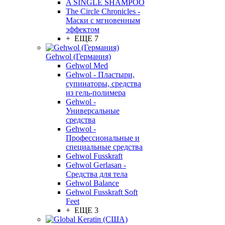
A SINGLE SHAMPOO
The Circle Chronicles -
Маски с мгновенным
эффектом
+ ЕЩЕ 7
Gehwol (Германия)
Gehwol Med
Gehwol - Пластыри,
супинаторы, средства
из гель-полимера
Gehwol -
Универсальные
средства
Gehwol -
Профессиональные и
специальные средства
Gehwol Fusskraft
Gehwol Gerlasan -
Средства для тела
Gehwol Balance
Gehwol Fusskraft Soft
Feet
+ ЕЩЕ 3