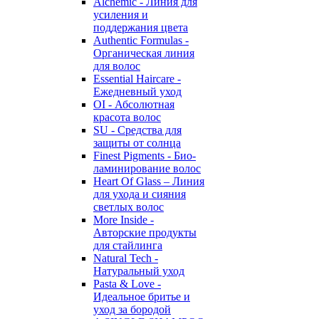
Alchemic - Линия для
усиления и
поддержания цвета
Authentic Formulas -
Органическая линия
для волос
Essential Haircare -
Eжедневный уход
OI - Абсолютная
красота волос
SU - Средства для
защиты от солнца
Finest Pigments - Био-
ламинирование волос
Heart Of Glass – Линия
для ухода и сияния
светлых волос
More Inside -
Авторские продукты
для стайлинга
Natural Tech -
Натуральный уход
Pasta & Love -
Идеальное бритье и
уход за бородой