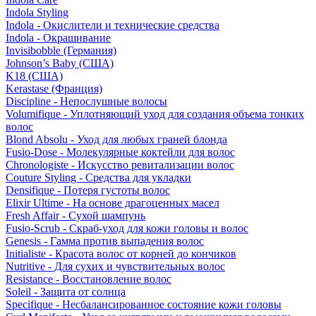
Indola Styling
Indola - Окислители и технические средства
Indola - Окрашивание
Invisibobble (Германия)
Johnson’s Baby (США)
K18 (США)
Kerastase (Франция)
Discipline - Непослушные волосы
Volumifique - Уплотняющий уход для создания объема тонких
волос
Blond Absolu - Уход для любых граней блонда
Fusio-Dose - Молекулярные коктейли для волос
Chronologiste - Искусство ревитализации волос
Couture Styling - Средства для укладки
Densifique - Потеря густоты волос
Elixir Ultime - На основе драгоценных масел
Fresh Affair - Сухой шампунь
Fusio-Scrub - Скраб-уход для кожи головы и волос
Genesis - Гамма против выпадения волос
Initialiste - Красота волос от корней до кончиков
Nutritive - Для сухих и чувствительных волос
Resistance - Восстановление волос
Soleil - Защита от солнца
Specifique - Несбалансированное состояние кожи головы