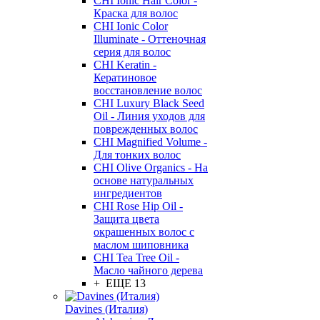
CHI Ionic Hair Color -
Краска для волос
CHI Ionic Color
Illuminate - Оттеночная
серия для волос
CHI Keratin -
Кератиновое
восстановление волос
CHI Luxury Black Seed
Oil - Линия уходов для
поврежденных волос
CHI Magnified Volume -
Для тонких волос
CHI Olive Organics - На
основе натуральных
ингредиентов
CHI Rose Hip Oil -
Защита цвета
окрашенных волос с
маслом шиповника
CHI Tea Tree Oil -
Масло чайного дерева
+ ЕЩЕ 13
Davines (Италия)