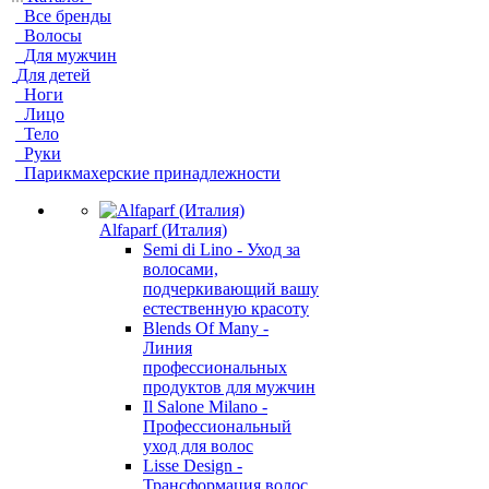
Все бренды
Волосы
Для мужчин
Для детей
Ноги
Лицо
Тело
Руки
Парикмахерские принадлежности
Alfaparf (Италия)
Semi di Lino - Уход за
волосами,
подчеркивающий вашу
естественную красоту
Blends Of Many -
Линия
профессиональных
продуктов для мужчин
Il Salone Milano -
Профессиональный
уход для волос
Lisse Design -
Трансформация волос