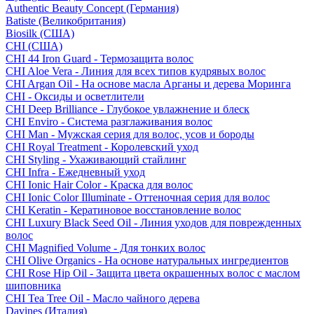
Authentic Beauty Concept (Германия)
Batiste (Великобритания)
Biosilk (США)
CHI (США)
CHI 44 Iron Guard - Термозащита волос
CHI Aloe Vera - Линия для всех типов кудрявых волос
CHI Argan Oil - На основе масла Арганы и дерева Моринга
CHI - Оксиды и осветлители
CHI Deep Brilliance - Глубокое увлажнение и блеск
CHI Enviro - Система разглаживания волос
CHI Man - Мужская серия для волос, усов и бороды
CHI Royal Treatment - Королевский уход
CHI Styling - Ухаживающий стайлинг
CHI Infra - Ежедневный уход
CHI Ionic Hair Color - Краска для волос
CHI Ionic Color Illuminate - Оттеночная серия для волос
CHI Keratin - Кератиновое восстановление волос
CHI Luxury Black Seed Oil - Линия уходов для поврежденных
волос
CHI Magnified Volume - Для тонких волос
CHI Olive Organics - На основе натуральных ингредиентов
CHI Rose Hip Oil - Защита цвета окрашенных волос с маслом
шиповника
CHI Tea Tree Oil - Масло чайного дерева
Davines (Италия)