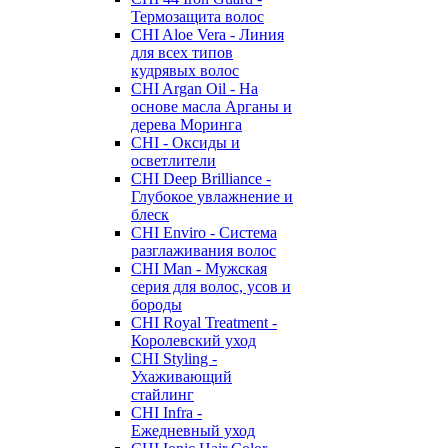
Термозащита волос
CHI Aloe Vera - Линия
для всех типов
кудрявых волос
CHI Argan Oil - На
основе масла Арганы и
дерева Моринга
CHI - Оксиды и
осветлители
CHI Deep Brilliance -
Глубокое увлажнение и
блеск
CHI Enviro - Система
разглаживания волос
CHI Man - Мужская
серия для волос, усов и
бороды
CHI Royal Treatment -
Королевский уход
CHI Styling -
Ухаживающий
стайлинг
CHI Infra -
Ежедневный уход