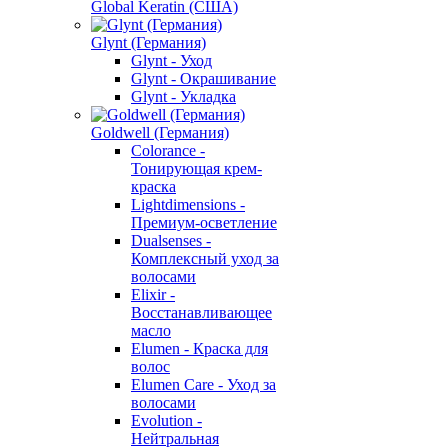
Global Keratin (США)
Glynt (Германия)
Glynt - Уход
Glynt - Окрашивание
Glynt - Укладка
Goldwell (Германия)
Colorance -
Тонирующая крем-
краска
Lightdimensions -
Премиум-осветление
Dualsenses -
Комплексный уход за
волосами
Elixir -
Восстанавливающее
масло
Elumen - Краска для
волос
Elumen Care - Уход за
волосами
Evolution -
Нейтральная