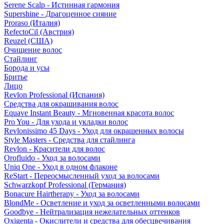
Serene Scalp - Истинная гармония
Supershine - Драгоценное сияние
Proraso (Италия)
RefectoCil (Австрия)
Reuzel (США)
Очищение волос
Стайлинг
Борода и усы
Бритье
Лицо
Revlon Professional (Испания)
Средства для окрашивания волос
Equave Instant Beauty - Мгновенная красота волос
Pro You - Для ухода и укладки волос
Revlonissimo 45 Days - Уход для окрашенных волосы
Style Masters - Средства для стайлинга
Revlon - Красители для волос
Orofluido - Уход за волосами
Uniq One - Уход в одном флаконе
ReStart - Переосмысленный уход за волосами
Schwarzkopf Professional (Германия)
Bonacure Hairtherapy - Уход за волосами
BlondMe - Осветление и уход за осветленными волосами
Goodbye - Нейтрализация нежелательных оттенков
Oxigenta - Окислители и средства для обесцвечивания