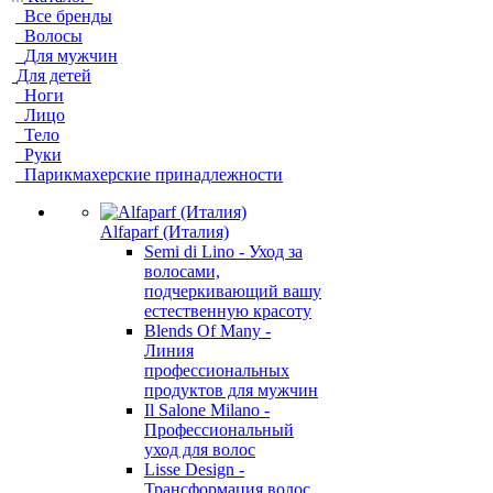
Все бренды
Волосы
Для мужчин
Для детей
Ноги
Лицо
Тело
Руки
Парикмахерские принадлежности
Alfaparf (Италия)
Semi di Lino - Уход за
волосами,
подчеркивающий вашу
естественную красоту
Blends Of Many -
Линия
профессиональных
продуктов для мужчин
Il Salone Milano -
Профессиональный
уход для волос
Lisse Design -
Трансформация волос