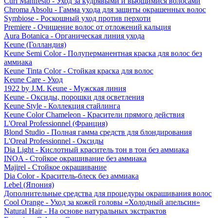
Curl Manifesto - Уход за кудрявыми и вьющимися волосами
Chroma Absolu - Гамма ухода для защиты окрашенных волос
Symbiose - Роскошный уход против перхоти
Premiere - Очищение волос от отложений кальция
Aura Botanica - Органическая линия ухода
Keune (Голландия)
Keune Semi Color - Полуперманентная краска для волос без
аммиака
Keune Tinta Color - Стойкая краска для волос
Keune Care - Уход
1922 by J.M. Keune - Мужская линия
Keune - Оксиды, порошки для осветления
Keune Style - Коллекция стайлинга
Keune Color Chameleon - Красители прямого действия
L'Oreal Professionnel (Франция)
Blond Studio - Полная гамма средств для блондирования
L'Oreal Professionnel - Оксиды
Dia Light - Кислотный краситель тон в тон без аммиака
INOA - Стойкое окрашивание без аммиака
Majirel - Стойкое окрашивание
Dia Color - Краситель-блеск без аммиака
Lebel (Япония)
Дополнительные средства для процедуры окрашивания волос
Cool Orange - Уход за кожей головы «Холодный апельсин»
Natural Hair - На основе натуральных экстрактов