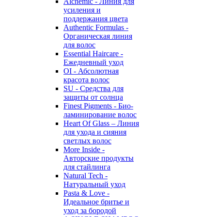
Alchemic - Линия для
усиления и
поддержания цвета
Authentic Formulas -
Органическая линия
для волос
Essential Haircare -
Eжедневный уход
OI - Абсолютная
красота волос
SU - Средства для
защиты от солнца
Finest Pigments - Био-
ламинирование волос
Heart Of Glass – Линия
для ухода и сияния
светлых волос
More Inside -
Авторские продукты
для стайлинга
Natural Tech -
Натуральный уход
Pasta & Love -
Идеальное бритье и
уход за бородой