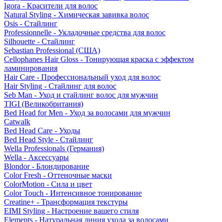
Igora - Красители для волос
Natural Styling - Химическая завивка волос
Osis - Стайлинг
Professionnelle - Укладочные средства для волос
Silhouette - Стайлинг
Sebastian Professional (США)
Cellophanes Hair Gloss - Тонирующая краска с эффектом
ламинирования
Hair Care - Профессиональный уход для волос
Hair Styling - Стайлинг для волос
Seb Man - Уход и стайлинг волос для мужчин
TIGI (Великобритания)
Bed Head for Men - Уход за волосами для мужчин
Catwalk
Bed Head Care - Уходы
Bed Head Style - Стайлинг
Wella Professionals (Германия)
Wella - Аксессуары
Blondor - Блондирование
Color Fresh - Оттеночные маски
ColorMotion - Сила и цвет
Color Touch - Интенсивное тонирование
Creatine+ - Трансформация текстуры
EIMI Styling - Настроение вашего стиля
Elements - Натуральная линия ухода за волосами