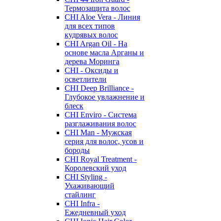
Термозащита волос
CHI Aloe Vera - Линия
для всех типов
кудрявых волос
CHI Argan Oil - На
основе масла Арганы и
дерева Моринга
CHI - Оксиды и
осветлители
CHI Deep Brilliance -
Глубокое увлажнение и
блеск
CHI Enviro - Система
разглаживания волос
CHI Man - Мужская
серия для волос, усов и
бороды
CHI Royal Treatment -
Королевский уход
CHI Styling -
Ухаживающий
стайлинг
CHI Infra -
Ежедневный уход