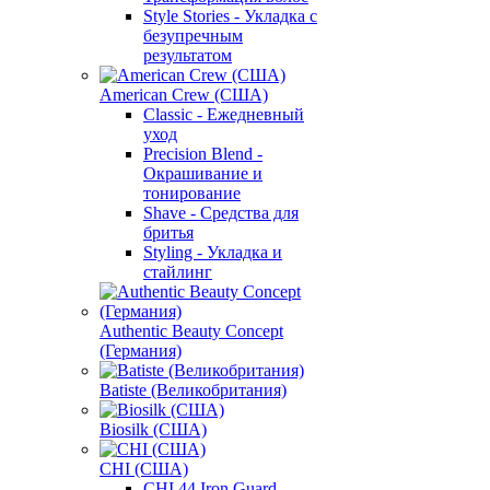
Style Stories - Укладка с
безупречным
результатом
American Crew (США)
Classic - Ежедневный
уход
Precision Blend -
Окрашивание и
тонирование
Shave - Средства для
бритья
Styling - Укладка и
стайлинг
Authentic Beauty Concept
(Германия)
Batiste (Великобритания)
Biosilk (США)
CHI (США)
CHI 44 Iron Guard -