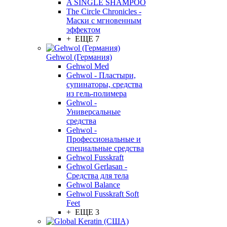
A SINGLE SHAMPOO
The Circle Chronicles -
Маски с мгновенным
эффектом
+ ЕЩЕ 7
Gehwol (Германия)
Gehwol Med
Gehwol - Пластыри,
супинаторы, средства
из гель-полимера
Gehwol -
Универсальные
средства
Gehwol -
Профессиональные и
специальные средства
Gehwol Fusskraft
Gehwol Gerlasan -
Средства для тела
Gehwol Balance
Gehwol Fusskraft Soft
Feet
+ ЕЩЕ 3