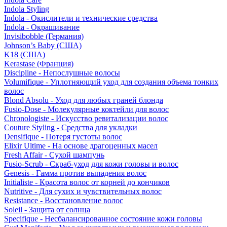
Indola Styling
Indola - Окислители и технические средства
Indola - Окрашивание
Invisibobble (Германия)
Johnson’s Baby (США)
K18 (США)
Kerastase (Франция)
Discipline - Непослушные волосы
Volumifique - Уплотняющий уход для создания объема тонких
волос
Blond Absolu - Уход для любых граней блонда
Fusio-Dose - Молекулярные коктейли для волос
Chronologiste - Искусство ревитализации волос
Couture Styling - Средства для укладки
Densifique - Потеря густоты волос
Elixir Ultime - На основе драгоценных масел
Fresh Affair - Сухой шампунь
Fusio-Scrub - Скраб-уход для кожи головы и волос
Genesis - Гамма против выпадения волос
Initialiste - Красота волос от корней до кончиков
Nutritive - Для сухих и чувствительных волос
Resistance - Восстановление волос
Soleil - Защита от солнца
Specifique - Несбалансированное состояние кожи головы