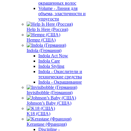
окрашенных волос
Volume - Линия для
объема, эластичности и
упругости
Help Is Here (Россия)
Hempz (США)
Indola (Германия)
Indola Act Now
Indola Care
Indola Styling
Indola - Окислители и
технические средства
Indola - Окрашивание
Invisibobble (Германия)
Johnson’s Baby (США)
K18 (США)
Kerastase (Франция)
Discipline -