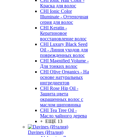
CHI Ionic Hair Color -
Краска для волос
CHI Ionic Color
Illuminate - Оттеночная
серия для волос
CHI Keratin -
Кератиновое
восстановление волос
CHI Luxury Black Seed
Oil - Линия уходов для
поврежденных волос
CHI Magnified Volume -
Для тонких волос
CHI Olive Organics - На
основе натуральных
ингредиентов
CHI Rose Hip Oil -
Защита цвета
окрашенных волос с
маслом шиповника
CHI Tea Tree Oil -
Масло чайного дерева
+ ЕЩЕ 13
Davines (Италия)