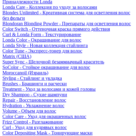
Принадлежности Londa
Londa Care - Коллекция по уходу за волосами
Blondes Unlimited - Креативная система для осветления волос
без фольги
Blondoran Blonding Powder - Препараты для осветления волос
Color Switch - Оттеночная краска прямого действия
Curl & Londa Form - Текстурирование
Londa Color - Окрашивание для волос
Londa Style - Новая коллекция стайлинга
Color Tune - Экспресс-тонер для волос
Matrix (США)
Super Sync - Щелочной безаммиачный краситель
SoColor - Стойкое окрашивание для волос
Moroccanoil (Израиль)
Styling - Стайлинг и укладка
Brushes - Брашинги и расчески
Treatment - Уход за волосами и кожей головы
Dry Shampoo - Сухие шампуни
Repair - Восстановление волос
Hydration - Увлажнение волос
Volume - Объем для волос
Color Care - Уход для окрашенных волос
Frizz Control - Разглаживание
Curl - Уход для кудрявых волос
Color Depositing Mask - Тонирующие маски