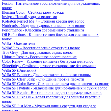
Fusion - Интенсивное восстановление для поврежденных
волос
Illumina Color - Стойкая крем-краска
Invigo - Новый уход за волосами
Koleston Perfect Me + - Стойкая краска для волос
Nutricurls - Уход для кудрявых и вьющихся волос
Performance - Классика современного стайлинга
Oil Reflections - Квинтэссенция блеска для сияния ваших
волос
Wella - Окислители
Wella°Plex - Восстановление структуры волос
True Grey - Для натуральных седых волос
Ultimate Repair - Роскошное восстановление
Color Renew - Удаление пигмента без вреда для волос
Shinefinity - Стойкое цветное глазирование без аммиака
Wella SP (Германия)
Wella SP Balance - Для чувствительной кожи головы
Wella SP Clear Scalp - Очищение против перхоти
Wella SP Color Save - Сохранение цвета для окрашенных волос
Wella SP Hydrate - Увлажнение для нормальных и сухих волос
Wella SP Repair - Восстановление для поврежденных волос
Wella SP Luxe Oil - Новая коллекция для защиты кератина
волос
Wella SP Just Men - Мужская линия средств для ухода за
волосами