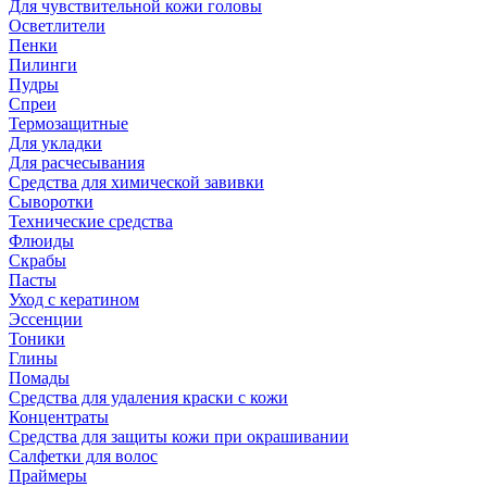
Для чувствительной кожи головы
Осветлители
Пенки
Пилинги
Пудры
Спреи
Термозащитные
Для укладки
Для расчесывания
Средства для химической завивки
Сыворотки
Технические средства
Флюиды
Скрабы
Пасты
Уход с кератином
Эссенции
Тоники
Глины
Помады
Средства для удаления краски с кожи
Концентраты
Средства для защиты кожи при окрашивании
Салфетки для волос
Праймеры