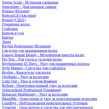
Serene Scalp - Истинная гармония
Supershine - Драгоценное сияние
Proraso (Италия)
RefectoCil (Австрия)
Reuzel (США)
Очищение волос
Стайлинг
Борода и усы
Бритье
Лицо
Revlon Professional (Испания)
Средства для окрашивания волос
Equave Instant Beauty - Мгновенная красота волос
Pro You - Для ухода и укладки волос
Revlonissimo 45 Days - Уход для окрашенных волосы
Style Masters - Средства для стайлинга
Revlon - Красители для волос
Orofluido - Уход за волосами
Uniq One - Уход в одном флаконе
ReStart - Переосмысленный уход за волосами
Schwarzkopf Professional (Германия)
Bonacure Hairtherapy - Уход за волосами
BlondMe - Осветление и уход за осветленными волосами
Goodbye - Нейтрализация нежелательных оттенков
Oxigenta - Окислители и средства для обесцвечивания