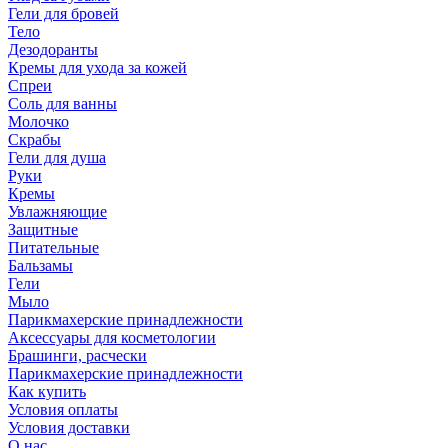
Гели для бровей
Тело
Дезодоранты
Кремы для ухода за кожей
Спреи
Соль для ванны
Молочко
Скрабы
Гели для душа
Руки
Кремы
Увлажняющие
Защитные
Питательные
Бальзамы
Гели
Мыло
Парикмахерские принадлежности
Аксессуары для косметологии
Брашинги, расчески
Парикмахерские принадлежности
Как купить
Условия оплаты
Условия доставки
О нас