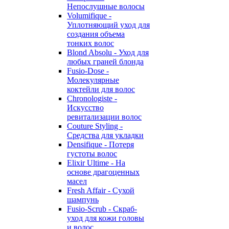
Непослушные волосы
Volumifique -
Уплотняющий уход для
создания объема
тонких волос
Blond Absolu - Уход для
любых граней блонда
Fusio-Dose -
Молекулярные
коктейли для волос
Chronologiste -
Искусство
ревитализации волос
Couture Styling -
Средства для укладки
Densifique - Потеря
густоты волос
Elixir Ultime - На
основе драгоценных
масел
Fresh Affair - Сухой
шампунь
Fusio-Scrub - Скраб-
уход для кожи головы
и волос