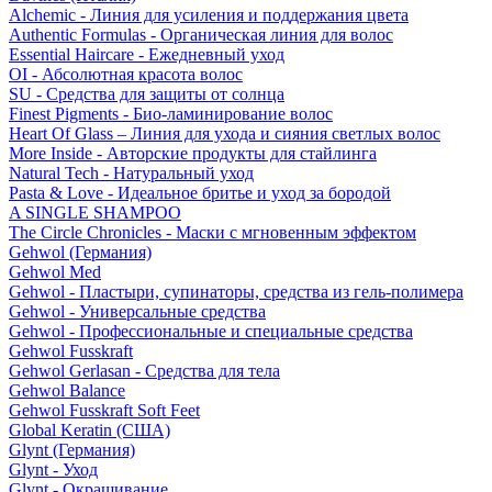
Alchemic - Линия для усиления и поддержания цвета
Authentic Formulas - Органическая линия для волос
Essential Haircare - Eжедневный уход
OI - Абсолютная красота волос
SU - Средства для защиты от солнца
Finest Pigments - Био-ламинирование волос
Heart Of Glass – Линия для ухода и сияния светлых волос
More Inside - Авторские продукты для стайлинга
Natural Tech - Натуральный уход
Pasta & Love - Идеальное бритье и уход за бородой
A SINGLE SHAMPOO
The Circle Chronicles - Маски с мгновенным эффектом
Gehwol (Германия)
Gehwol Med
Gehwol - Пластыри, супинаторы, средства из гель-полимера
Gehwol - Универсальные средства
Gehwol - Профессиональные и специальные средства
Gehwol Fusskraft
Gehwol Gerlasan - Средства для тела
Gehwol Balance
Gehwol Fusskraft Soft Feet
Global Keratin (США)
Glynt (Германия)
Glynt - Уход
Glynt - Окрашивание