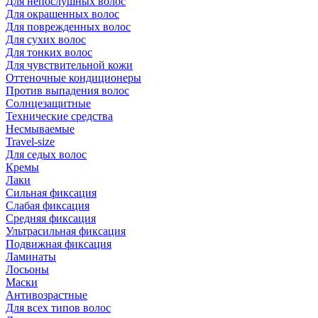
Для непослушных волос
Для окрашенных волос
Для поврежденных волос
Для сухих волос
Для тонких волос
Для чувствительной кожи
Оттеночные кондиционеры
Против выпадения волос
Солнцезащитные
Технические средства
Несмываемые
Travel-size
Для седых волос
Кремы
Лаки
Сильная фиксация
Слабая фиксация
Средняя фиксация
Ультрасильная фиксация
Подвижная фиксация
Ламинаты
Лосьоны
Маски
Антивозрастные
Для всех типов волос