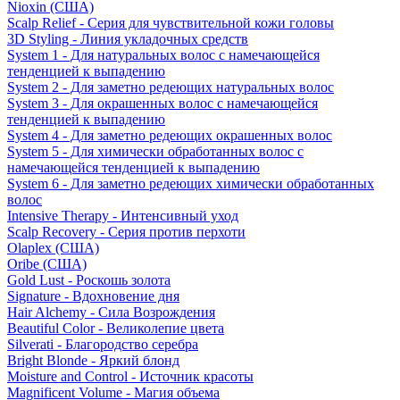
Nioxin (США)
Scalp Relief - Серия для чувствительной кожи головы
3D Styling - Линия укладочных средств
System 1 - Для натуральных волос с намечающейся
тенденцией к выпадению
System 2 - Для заметно редеющих натуральных волос
System 3 - Для окрашенных волос с намечающейся
тенденцией к выпадению
System 4 - Для заметно редеющих окрашенных волос
System 5 - Для химически обработанных волос с
намечающейся тенденцией к выпадению
System 6 - Для заметно редеющих химически обработанных
волос
Intensive Therapy - Интенсивный уход
Scalp Recovery - Серия против перхоти
Olaplex (США)
Oribe (США)
Gold Lust - Роскошь золота
Signature - Вдохновение дня
Hair Alchemy - Сила Возрождения
Beautiful Color - Великолепие цвета
Silverati - Благородство серебра
Bright Blonde - Яркий блонд
Moisture and Control - Источник красоты
Magnificent Volume - Магия объема