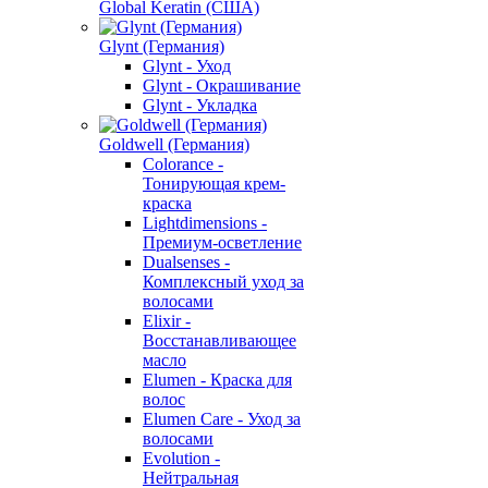
Global Keratin (США)
Glynt (Германия)
Glynt - Уход
Glynt - Окрашивание
Glynt - Укладка
Goldwell (Германия)
Colorance -
Тонирующая крем-
краска
Lightdimensions -
Премиум-осветление
Dualsenses -
Комплексный уход за
волосами
Elixir -
Восстанавливающее
масло
Elumen - Краска для
волос
Elumen Care - Уход за
волосами
Evolution -
Нейтральная