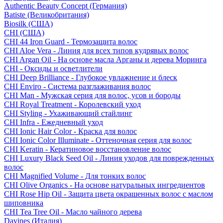
Authentic Beauty Concept (Германия)
Batiste (Великобритания)
Biosilk (США)
CHI (США)
CHI 44 Iron Guard - Термозащита волос
CHI Aloe Vera - Линия для всех типов кудрявых волос
CHI Argan Oil - На основе масла Арганы и дерева Моринга
CHI - Оксиды и осветлители
CHI Deep Brilliance - Глубокое увлажнение и блеск
CHI Enviro - Система разглаживания волос
CHI Man - Мужская серия для волос, усов и бороды
CHI Royal Treatment - Королевский уход
CHI Styling - Ухаживающий стайлинг
CHI Infra - Ежедневный уход
CHI Ionic Hair Color - Краска для волос
CHI Ionic Color Illuminate - Оттеночная серия для волос
CHI Keratin - Кератиновое восстановление волос
CHI Luxury Black Seed Oil - Линия уходов для поврежденных
волос
CHI Magnified Volume - Для тонких волос
CHI Olive Organics - На основе натуральных ингредиентов
CHI Rose Hip Oil - Защита цвета окрашенных волос с маслом
шиповника
CHI Tea Tree Oil - Масло чайного дерева
Davines (Италия)