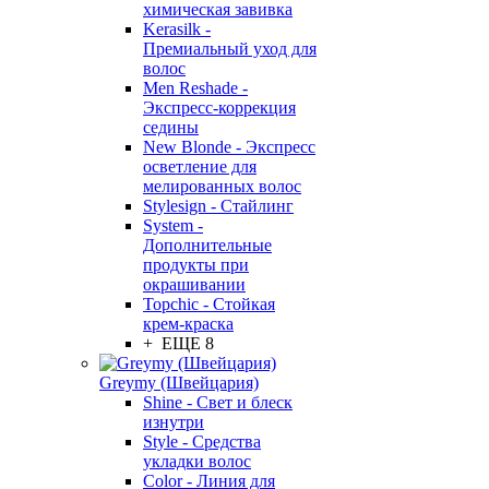
химическая завивка
Kerasilk -
Премиальный уход для
волос
Men Reshade -
Экспресс-коррекция
седины
New Blonde - Экспресс
осветление для
мелированных волос
Stylesign - Стайлинг
System -
Дополнительные
продукты при
окрашивании
Topchic - Стойкая
крем-краска
+ ЕЩЕ 8
Greymy (Швейцария)
Shine - Свет и блеск
изнутри
Style - Средства
укладки волос
Color - Линия для