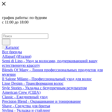
график работы:
по будням
с 11:00 до 18:00
Каталог
Все бренды
Alfaparf (Италия)
Semi di Lino - Уход за волосами, подчеркивающий вашу
естественную красоту
Blends Of Many - Линия профессиональных продуктов для
мужчин
Il Salone Milano - Профессиональный уход для волос
Lisse Design - Трансформация волос
Style Stories - Укладка с безупречным результатом
American Crew (США)
Classic - Ежедневный уход
Precision Blend - Окрашивание и тонирование
Shave - Средства для бритья
Styling - Укладка и стайлинг