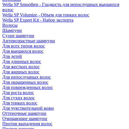
Wella SP Smoothen - Гладкость для непослушных вьющихся
волос
Wella SP Volumize - Объем для тонких волос
Wella SP Expert Kit - Набор эксперта
Волосы
Шампуни
Сухие шампуни
Антивозрастные шампуни
Для всех типов волос
Для вьющихся волос
Для детей
Для длинных волос
Для жестких волос
Для жирных волос
Для непослушных волос
Для окрашенных волос
Для поврежденных волос
Для роста волос
Для сухих волос
Для тонких волос
Для чувствительной кожи
Оттеночные шампуни
Очищающие шампуни
Против выпадения волос
Против перхоти