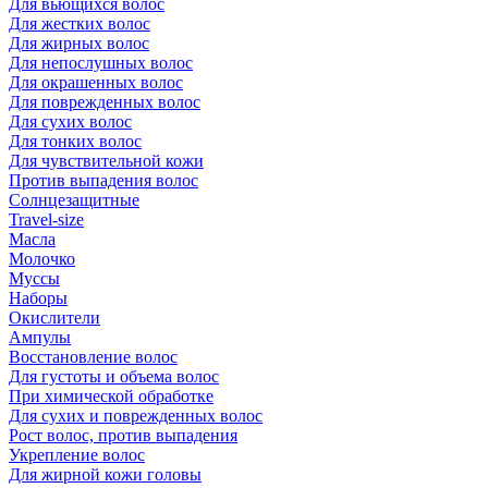
Для вьющихся волос
Для жестких волос
Для жирных волос
Для непослушных волос
Для окрашенных волос
Для поврежденных волос
Для сухих волос
Для тонких волос
Для чувствительной кожи
Против выпадения волос
Солнцезащитные
Travel-size
Масла
Молочко
Муссы
Наборы
Окислители
Ампулы
Восстановление волос
Для густоты и объема волос
При химической обработке
Для сухих и поврежденных волос
Рост волос, против выпадения
Укрепление волос
Для жирной кожи головы