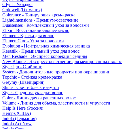
Glynt - Укладка
Goldwell (Германия)
Colorance - Тонирующая крем-краска
Lightdimensions - Премиум-осветление
Dualsenses - Комплексный уход за волосами
Elixir - Восстанавливающее масло
Elumen - Краска для волос
Elumen Care - Уход за волосами
Evolution - Нейтральная химическая завивка
Kerasilk - Премиальный уход для волос
Men Reshade - Экспресс-коррекция седины
New Blonde - Экспресс осветление для мелированных волос
Stylesign - Стайлинг
System - Дополнительные продукты при окрашивании
Topchic - Стойкая крем-краска
Greymy (Швейцария)
Shine - Свет и блеск изнутри
Style - Средства укладки волос
Color - Линия для окрашенных волос
Volume - Линия для объема, эластичности и упругости
Help Is Here (Россия)
Hempz (США)
Indola (Германия)
Indola Act Now
Indola Care