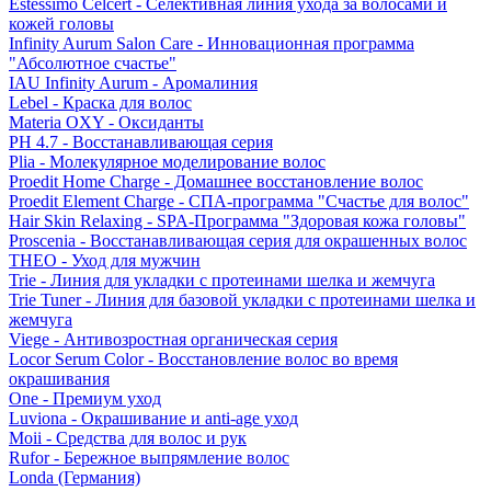
Estessimo Celcert - Селективная линия ухода за волосами и
кожей головы
Infinity Aurum Salon Care - Инновационная программа
"Абсолютное счастье"
IAU Infinity Aurum - Аромалиния
Lebel - Краска для волос
Materia OXY - Оксиданты
PH 4.7 - Восстанавливающая серия
Plia - Молекулярное моделирование волос
Proedit Home Charge - Домашнее восстановление волос
Proedit Element Charge - СПА-программа "Счастье для волос"
Hair Skin Relaxing - SPA-Программа "Здоровая кожа головы"
Proscenia - Восстанавливающая серия для окрашенных волос
THEO - Уход для мужчин
Trie - Линия для укладки с протеинами шелка и жемчуга
Trie Tuner - Линия для базовой укладки с протеинами шелка и
жемчуга
Viege - Антивозростная органическая серия
Locor Serum Color - Восстановление волос во время
окрашивания
One - Премиум уход
Luviona - Окрашивание и anti-age уход
Moii - Средства для волос и рук
Rufor - Бережное выпрямление волос
Londa (Германия)