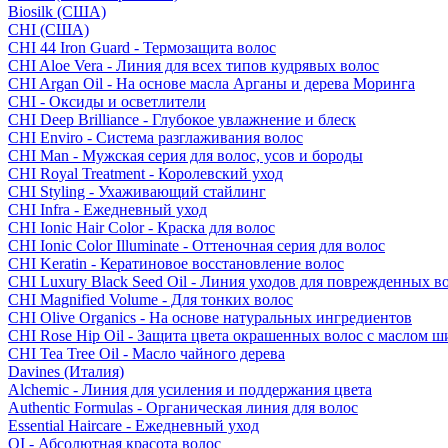
Biosilk (США)
CHI (США)
CHI 44 Iron Guard - Термозащита волос
CHI Aloe Vera - Линия для всех типов кудрявых волос
CHI Argan Oil - На основе масла Арганы и дерева Моринга
CHI - Оксиды и осветлители
CHI Deep Brilliance - Глубокое увлажнение и блеск
CHI Enviro - Система разглаживания волос
CHI Man - Мужская серия для волос, усов и бороды
CHI Royal Treatment - Королевский уход
CHI Styling - Ухаживающий стайлинг
CHI Infra - Ежедневный уход
CHI Ionic Hair Color - Краска для волос
CHI Ionic Color Illuminate - Оттеночная серия для волос
CHI Keratin - Кератиновое восстановление волос
CHI Luxury Black Seed Oil - Линия уходов для поврежденных в
CHI Magnified Volume - Для тонких волос
CHI Olive Organics - На основе натуральных ингредиентов
CHI Rose Hip Oil - Защита цвета окрашенных волос с маслом 
CHI Tea Tree Oil - Масло чайного дерева
Davines (Италия)
Alchemic - Линия для усиления и поддержания цвета
Authentic Formulas - Органическая линия для волос
Essential Haircare - Eжедневный уход
OI - Абсолютная красота волос