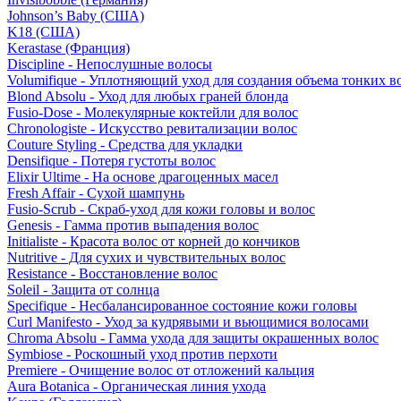
Johnson’s Baby (США)
K18 (США)
Kerastase (Франция)
Discipline - Непослушные волосы
Volumifique - Уплотняющий уход для создания объема тонких в
Blond Absolu - Уход для любых граней блонда
Fusio-Dose - Молекулярные коктейли для волос
Chronologiste - Искусство ревитализации волос
Couture Styling - Средства для укладки
Densifique - Потеря густоты волос
Elixir Ultime - На основе драгоценных масел
Fresh Affair - Сухой шампунь
Fusio-Scrub - Скраб-уход для кожи головы и волос
Genesis - Гамма против выпадения волос
Initialiste - Красота волос от корней до кончиков
Nutritive - Для сухих и чувствительных волос
Resistance - Восстановление волос
Soleil - Защита от солнца
Specifique - Несбалансированное состояние кожи головы
Curl Manifesto - Уход за кудрявыми и вьющимися волосами
Chroma Absolu - Гамма ухода для защиты окрашенных волос
Symbiose - Роскошный уход против перхоти
Premiere - Очищение волос от отложений кальция
Aura Botanica - Органическая линия ухода