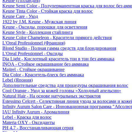
Keune (Голландия)
Keune Semi Color - Полуперманентная краска для волос без амм
Keune Tinta Color - Стойкая краска для волос
Keune Care - Уход
1922 by J.M. Keune - Мужская линия
Keune - Оксиды, порошки для осветления
Keune Style - Коллекция стайлинга
Keune Color Chameleon - Красители прямого действия
L'Oreal Professionnel (Франция)
Blond Studio - Полная гамма средств для блондирования
L'Oreal Professionnel - Оксиды
Dia Light - Кислотный краситель тон в тон без аммиака
INOA - Стойкое окрашивание без аммиака
Majirel - Стойкое окрашивание
Dia Color - Краситель-блеск без аммиака
Lebel (Япония)
Дополнительные средства для процедуры окрашивания волос
Cool Orange - Уход за кожей головы «Холодный апельсин»
Natural Hair - На основе натуральных экстрактов
Estessimo Celcert - Селективная линия ухода за волосами и кож
Infinity Aurum Salon Care - Инновационная программа "Абсолют
IAU Infinity Aurum - Аромалиния
Lebel - Краска для волос
Materia OXY - Оксиданты
PH 4.7 - Восстанавливающая серия