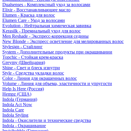
Dualsenses - Комплексный уход за волосами
Elixir - Восстанавливающее масло
Elumen - Краска для волос
Elumen Care - Уход за волосами
Evolution - Нейтральная химическая завивка
Kerasilk - Премиальный уход для волос
Men Reshade - Экспресс-коррекция седины
New Blonde - Экспресс осветление для мелированных волос
Stylesign - Стайлинг
System - Дополнительные продукты при окрашивании
Topchic - Стойкая крем-краска
Greymy (Швейцария)
Shine - Свет и блеск изнутри
Style - Средства укладки волос
Color - Линия для окрашенных волос
Volume - Линия для объема, эластичности и упругости
Help Is Here (Россия)
Hempz (США)
Indola (Германия)
Indola Act Now
Indola Care
Indola Styling
Indola - Окислители и технические средства
Indola - Окрашивание
Invisibobble (Германия)