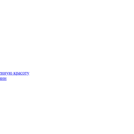
венную красоту
чин