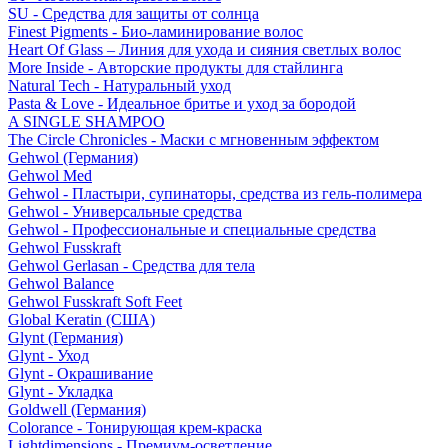
SU - Средства для защиты от солнца
Finest Pigments - Био-ламинирование волос
Heart Of Glass – Линия для ухода и сияния светлых волос
More Inside - Авторские продукты для стайлинга
Natural Tech - Натуральный уход
Pasta & Love - Идеальное бритье и уход за бородой
A SINGLE SHAMPOO
The Circle Chronicles - Маски с мгновенным эффектом
Gehwol (Германия)
Gehwol Med
Gehwol - Пластыри, супинаторы, средства из гель-полимера
Gehwol - Универсальные средства
Gehwol - Профессиональные и специальные средства
Gehwol Fusskraft
Gehwol Gerlasan - Средства для тела
Gehwol Balance
Gehwol Fusskraft Soft Feet
Global Keratin (США)
Glynt (Германия)
Glynt - Уход
Glynt - Окрашивание
Glynt - Укладка
Goldwell (Германия)
Colorance - Тонирующая крем-краска
Lightdimensions - Премиум-осветление