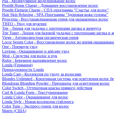
Plia - Молекулярное моделирование волос
Proedit Home Charge - Домашнее восстановление волос
Proedit Element Charge - СПА-программа "Счастье для волос"
Hair Skin Relaxing - SPA-Программа "Здоровая кожа головы"
Proscenia - Восстанавливающая серия для окрашенных волос
THEO - Уход для мужчин
Trie - Линия для укладки с протеинами шелка и жемчуга
Trie Tuner - Линия для базовой укладки с протеинами шелка и 
Viege - Антивозростная органическая серия
Locor Serum Color - Восстановление волос во время окрашиван
One - Премиум уход
Luviona - Окрашивание и anti-age уход
Moii - Средства для волос и рук
Rufor - Бережное выпрямление волос
Londa (Германия)
Принадлежности Londa
Londa Care - Коллекция по уходу за волосами
Blondes Unlimited - Креативная система для осветления волос б
Blondoran Blonding Powder - Препараты для осветления волос
Color Switch - Оттеночная краска прямого действия
Curl & Londa Form - Текстурирование
Londa Color - Окрашивание для волос
Londa Style - Новая коллекция стайлинга
Color Tune - Экспресс-тонер для волос
Matrix (США)