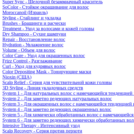
Super Sync - Щелочной безаммиачный краситель
SoColor - Стойкое окрашивание для волос
Moroccanoil (Израиль)
Styling - Стайлинг и укладка
Brushes - Брашинги и расчески
Treatment - Уход за волосами и кожей головы
Dry Shampoo - Сухие шампуни
Repair - Восстановление волос
Hydration - Увлажнение волос
Volume - Объем для волос
Color Care - Уход для окрашенных волос
Frizz Control - Разглаживание
Curl - Уход для кудрявых волос
Color Depositing Mask - Тонирующие маски
Nioxin (США)
Scalp Relief - Серия для чувствительной кожи головы
3D Styling - Линия укладочных средств
System 1 - Для натуральных волос с намечающейся тенденцией
System 2 - Для заметно редеющих натуральных волос
System 3 - Для окрашенных волос с намечающейся тенденцией
System 4 - Для заметно редеющих окрашенных волос
System 5 - Для химически обработанных волос с намечающейс
System 6 - Для заметно редеющих химически обработанных вол
Intensive Therapy - Интенсивный уход
Scalp Recovery - Серия против перхоти