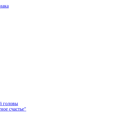
иака
ей головы
ное счастье"