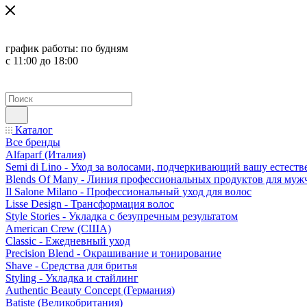
график работы:
по будням
с 11:00 до 18:00
Каталог
Все бренды
Alfaparf (Италия)
Semi di Lino - Уход за волосами, подчеркивающий вашу естест
Blends Of Many - Линия профессиональных продуктов для муж
Il Salone Milano - Профессиональный уход для волос
Lisse Design - Трансформация волос
Style Stories - Укладка с безупречным результатом
American Crew (США)
Classic - Ежедневный уход
Precision Blend - Окрашивание и тонирование
Shave - Средства для бритья
Styling - Укладка и стайлинг
Authentic Beauty Concept (Германия)
Batiste (Великобритания)