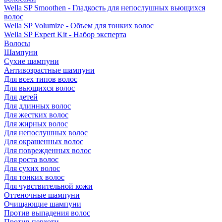
Wella SP Smoothen - Гладкость для непослушных вьющихся
волос
Wella SP Volumize - Объем для тонких волос
Wella SP Expert Kit - Набор эксперта
Волосы
Шампуни
Сухие шампуни
Антивозрастные шампуни
Для всех типов волос
Для вьющихся волос
Для детей
Для длинных волос
Для жестких волос
Для жирных волос
Для непослушных волос
Для окрашенных волос
Для поврежденных волос
Для роста волос
Для сухих волос
Для тонких волос
Для чувствительной кожи
Оттеночные шампуни
Очищающие шампуни
Против выпадения волос
Против перхоти