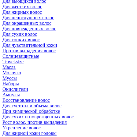
Для вьющихся волос
Для жестких волос
Для жирных волос
Для непослушных волос
Для окрашенных волос
Для поврежденных волос
Для сухих волос
Для тонких волос
Для чувствительной кожи
Против выпадения волос
Солнцезащитные
Travel-size
Масла
Молочко
Муссы
Наборы
Окислители
Ампулы
Восстановление волос
Для густоты и объема волос
При химической обработке
Для сухих и поврежденных волос
Рост волос, против выпадения
Укрепление волос
Для жирной кожи головы