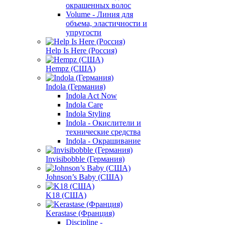
окрашенных волос
Volume - Линия для
объема, эластичности и
упругости
Help Is Here (Россия)
Hempz (США)
Indola (Германия)
Indola Act Now
Indola Care
Indola Styling
Indola - Окислители и
технические средства
Indola - Окрашивание
Invisibobble (Германия)
Johnson’s Baby (США)
K18 (США)
Kerastase (Франция)
Discipline -