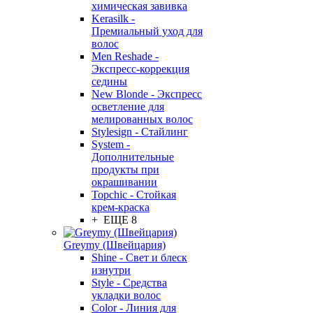
химическая завивка
Kerasilk -
Премиальный уход для
волос
Men Reshade -
Экспресс-коррекция
седины
New Blonde - Экспресс
осветление для
мелированных волос
Stylesign - Стайлинг
System -
Дополнительные
продукты при
окрашивании
Topchic - Стойкая
крем-краска
+ ЕЩЕ 8
Greymy (Швейцария)
Shine - Свет и блеск
изнутри
Style - Средства
укладки волос
Color - Линия для