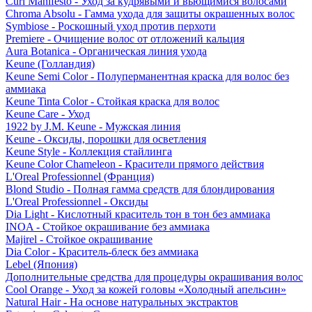
Curl Manifesto - Уход за кудрявыми и вьющимися волосами
Chroma Absolu - Гамма ухода для защиты окрашенных волос
Symbiose - Роскошный уход против перхоти
Premiere - Очищение волос от отложений кальция
Aura Botanica - Органическая линия ухода
Keune (Голландия)
Keune Semi Color - Полуперманентная краска для волос без
аммиака
Keune Tinta Color - Стойкая краска для волос
Keune Care - Уход
1922 by J.M. Keune - Мужская линия
Keune - Оксиды, порошки для осветления
Keune Style - Коллекция стайлинга
Keune Color Chameleon - Красители прямого действия
L'Oreal Professionnel (Франция)
Blond Studio - Полная гамма средств для блондирования
L'Oreal Professionnel - Оксиды
Dia Light - Кислотный краситель тон в тон без аммиака
INOA - Стойкое окрашивание без аммиака
Majirel - Стойкое окрашивание
Dia Color - Краситель-блеск без аммиака
Lebel (Япония)
Дополнительные средства для процедуры окрашивания волос
Cool Orange - Уход за кожей головы «Холодный апельсин»
Natural Hair - На основе натуральных экстрактов