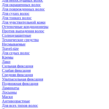
Для непослушных волос
Для окрашенных волос
Для поврежденных волос
Для сухих волос
Для тонких волос
Для чувствительной кожи
Оттеночные кондиционеры
Против выпадения волос
Солнцезащитные
Технические средства
Несмываемые
Travel-size
Для седых волос
Кремы
Лаки
Сильная фиксация
Слабая фиксация
Средняя фиксация
Ультрасильная фиксация
Подвижная фиксация
Ламинаты
Лосьоны
Маски
Антивозрастные
Для всех типов волос