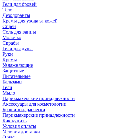
Гели для бровей
Тело
Дезодоранты
Кремы для ухода за кожей
Спреи
Соль для ванны
Молочко
Скрабы
Гели для душа
Руки
Кремы
Увлажняющие
Защитные
Питательные
Бальзамы
Гели
Мыло
Парикмахерские принадлежности
Аксессуары для косметологии
Брашинги, расчески
Парикмахерские принадлежности
Как купить
Условия оплаты
Условия доставки
О нас