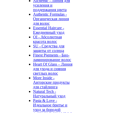
Alchemic - Линия для
усиления и
поддержания цвета
Authentic Formulas -
Органическая линия
для волос
Essential Haircare -
Eжедневный уход
OI - Абсолютная
красота волос
SU - Средства для
защиты от солнца
Finest Pigments - Био-
ламинирование волос
Heart Of Glass – Линия
для ухода и сияния
светлых волос
More Inside -
Авторские продукты
для стайлинга
Natural Tech -
Натуральный уход
Pasta & Love -
Идеальное бритье и
уход за бородой