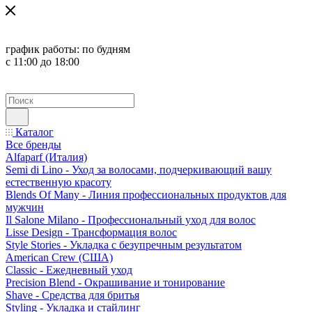
график работы:
по будням
с 11:00 до 18:00
Каталог
Все бренды
Alfaparf (Италия)
Semi di Lino - Уход за волосами, подчеркивающий вашу
естественную красоту
Blends Of Many - Линия профессиональных продуктов для
мужчин
Il Salone Milano - Профессиональный уход для волос
Lisse Design - Трансформация волос
Style Stories - Укладка с безупречным результатом
American Crew (США)
Classic - Ежедневный уход
Precision Blend - Окрашивание и тонирование
Shave - Средства для бритья
Styling - Укладка и стайлинг