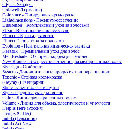
Glynt - Укладка
Goldwell (Германия)
Colorance - Тонирующая крем-краска
Lightdimensions - Премиум-осветление
Dualsenses - Комплексный уход за волосами
Elixir - Восстанавливающее масло
Elumen - Краска для волос
Elumen Care - Уход за волосами
Evolution - Нейтральная химическая завивка
Kerasilk - Премиальный уход для волос
Men Reshade - Экспресс-коррекция седины
New Blonde - Экспресс осветление для мелированных волос
Stylesign - Стайлинг
System - Дополнительные продукты при окрашивании
Topchic - Стойкая крем-краска
Greymy (Швейцария)
Shine - Свет и блеск изнутри
Style - Средства укладки волос
Color - Линия для окрашенных волос
Volume - Линия для объема, эластичности и упругости
Help Is Here (Россия)
Hempz (США)
Indola (Германия)
Indola Act Now
Indola Care