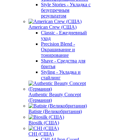
Style Stories - Укладка с
безупречным
результатом
American Crew (США)
Classic - Ежедневный
уход
Precision Blend -
Окрашивание и
тонирование
Shave - Средства для
бритья
Styling - Укладка и
стайлинг
Authentic Beauty Concept
(Германия)
Batiste (Великобритания)
Biosilk (США)
CHI (США)
CHI 44 Iron Guard -