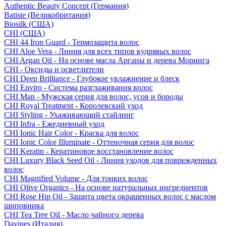
Authentic Beauty Concept (Германия)
Batiste (Великобритания)
Biosilk (США)
CHI (США)
CHI 44 Iron Guard - Термозащита волос
CHI Aloe Vera - Линия для всех типов кудрявых волос
CHI Argan Oil - На основе масла Арганы и дерева Моринга
CHI - Оксиды и осветлители
CHI Deep Brilliance - Глубокое увлажнение и блеск
CHI Enviro - Система разглаживания волос
CHI Man - Мужская серия для волос, усов и бороды
CHI Royal Treatment - Королевский уход
CHI Styling - Ухаживающий стайлинг
CHI Infra - Ежедневный уход
CHI Ionic Hair Color - Краска для волос
CHI Ionic Color Illuminate - Оттеночная серия для волос
CHI Keratin - Кератиновое восстановление волос
CHI Luxury Black Seed Oil - Линия уходов для поврежденных
волос
CHI Magnified Volume - Для тонких волос
CHI Olive Organics - На основе натуральных ингредиентов
CHI Rose Hip Oil - Защита цвета окрашенных волос с маслом
шиповника
CHI Tea Tree Oil - Масло чайного дерева
Davines (Италия)