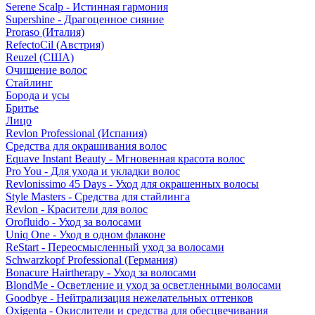
Serene Scalp - Истинная гармония
Supershine - Драгоценное сияние
Proraso (Италия)
RefectoCil (Австрия)
Reuzel (США)
Очищение волос
Стайлинг
Борода и усы
Бритье
Лицо
Revlon Professional (Испания)
Средства для окрашивания волос
Equave Instant Beauty - Мгновенная красота волос
Pro You - Для ухода и укладки волос
Revlonissimo 45 Days - Уход для окрашенных волосы
Style Masters - Средства для стайлинга
Revlon - Красители для волос
Orofluido - Уход за волосами
Uniq One - Уход в одном флаконе
ReStart - Переосмысленный уход за волосами
Schwarzkopf Professional (Германия)
Bonacure Hairtherapy - Уход за волосами
BlondMe - Осветление и уход за осветленными волосами
Goodbye - Нейтрализация нежелательных оттенков
Oxigenta - Окислители и средства для обесцвечивания