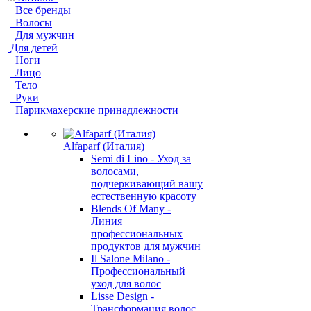
Все бренды
Волосы
Для мужчин
Для детей
Ноги
Лицо
Тело
Руки
Парикмахерские принадлежности
Alfaparf (Италия)
Semi di Lino - Уход за
волосами,
подчеркивающий вашу
естественную красоту
Blends Of Many -
Линия
профессиональных
продуктов для мужчин
Il Salone Milano -
Профессиональный
уход для волос
Lisse Design -
Трансформация волос