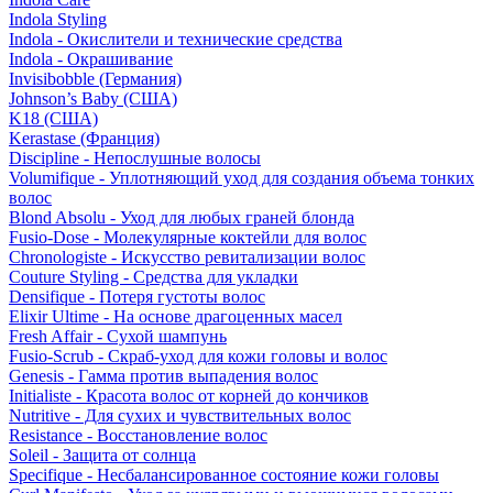
Indola Styling
Indola - Окислители и технические средства
Indola - Окрашивание
Invisibobble (Германия)
Johnson’s Baby (США)
K18 (США)
Kerastase (Франция)
Discipline - Непослушные волосы
Volumifique - Уплотняющий уход для создания объема тонких
волос
Blond Absolu - Уход для любых граней блонда
Fusio-Dose - Молекулярные коктейли для волос
Chronologiste - Искусство ревитализации волос
Couture Styling - Средства для укладки
Densifique - Потеря густоты волос
Elixir Ultime - На основе драгоценных масел
Fresh Affair - Сухой шампунь
Fusio-Scrub - Скраб-уход для кожи головы и волос
Genesis - Гамма против выпадения волос
Initialiste - Красота волос от корней до кончиков
Nutritive - Для сухих и чувствительных волос
Resistance - Восстановление волос
Soleil - Защита от солнца
Specifique - Несбалансированное состояние кожи головы