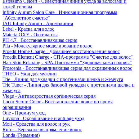
Estessimo Celcert - Селективная линия ухода за волосами и
кожей головы
Infinity Aurum Salon Care - Инновационная программа
"Абсолютное счастье"
IAU Infinity Aurum - Аромалиния
Lebel - Краска для волос
Materia OXY - Оксиданты
PH 4.7 - Восстанавливающая серия
Plia - Молекулярное моделирование волос
Proedit Home Charge - Домашнее восстановление волос
Proedit Element Charge - СПА-программа "Счастье для волос"
Hair Skin Relaxing - SPA-Программа "Здоровая кожа головы"
Proscenia - Восстанавливающая серия для окрашенных волос
THEO - Уход для мужчин
Trie - Линия для укладки с протеинами шелка и жемчуга
Trie Tuner - Линия для базовой укладки с протеинами шелка и
жемчуга
Viege - Антивозростная органическая серия
Locor Serum Color - Восстановление волос во время
окрашивания
One - Премиум уход
Luviona - Окрашивание и anti-age уход
Moii - Средства для волос и рук
Rufor - Бережное выпрямление волос
Londa (Германия)