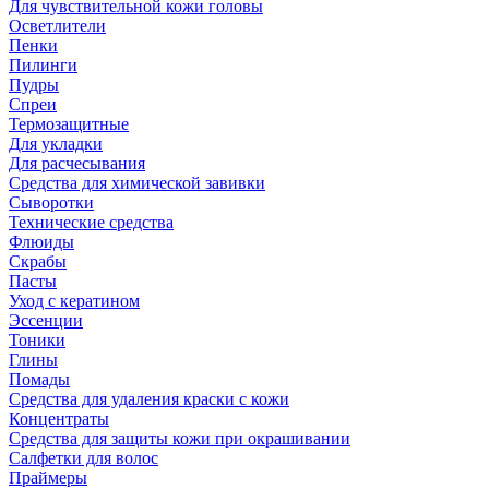
Для чувствительной кожи головы
Осветлители
Пенки
Пилинги
Пудры
Спреи
Термозащитные
Для укладки
Для расчесывания
Средства для химической завивки
Сыворотки
Технические средства
Флюиды
Скрабы
Пасты
Уход с кератином
Эссенции
Тоники
Глины
Помады
Средства для удаления краски с кожи
Концентраты
Средства для защиты кожи при окрашивании
Салфетки для волос
Праймеры