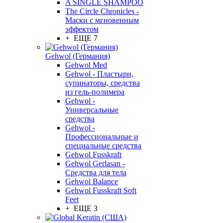
A SINGLE SHAMPOO
The Circle Chronicles -
Маски с мгновенным
эффектом
+ ЕЩЕ 7
Gehwol (Германия)
Gehwol Med
Gehwol - Пластыри,
супинаторы, средства
из гель-полимера
Gehwol -
Универсальные
средства
Gehwol -
Профессиональные и
специальные средства
Gehwol Fusskraft
Gehwol Gerlasan -
Средства для тела
Gehwol Balance
Gehwol Fusskraft Soft
Feet
+ ЕЩЕ 3