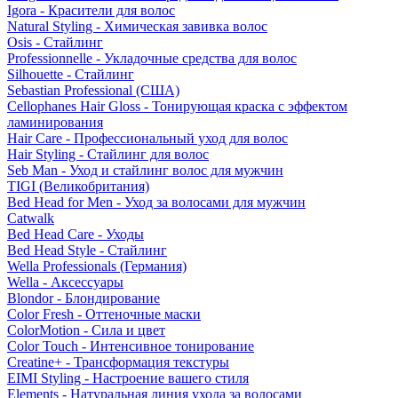
Igora - Красители для волос
Natural Styling - Химическая завивка волос
Osis - Стайлинг
Professionnelle - Укладочные средства для волос
Silhouette - Стайлинг
Sebastian Professional (США)
Cellophanes Hair Gloss - Тонирующая краска с эффектом
ламинирования
Hair Care - Профессиональный уход для волос
Hair Styling - Стайлинг для волос
Seb Man - Уход и стайлинг волос для мужчин
TIGI (Великобритания)
Bed Head for Men - Уход за волосами для мужчин
Catwalk
Bed Head Care - Уходы
Bed Head Style - Стайлинг
Wella Professionals (Германия)
Wella - Аксессуары
Blondor - Блондирование
Color Fresh - Оттеночные маски
ColorMotion - Сила и цвет
Color Touch - Интенсивное тонирование
Creatine+ - Трансформация текстуры
EIMI Styling - Настроение вашего стиля
Elements - Натуральная линия ухода за волосами