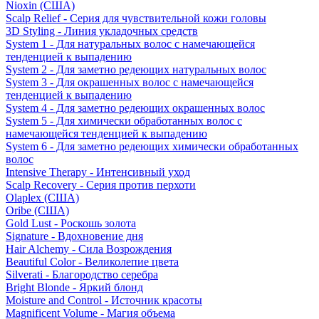
Nioxin (США)
Scalp Relief - Серия для чувствительной кожи головы
3D Styling - Линия укладочных средств
System 1 - Для натуральных волос с намечающейся
тенденцией к выпадению
System 2 - Для заметно редеющих натуральных волос
System 3 - Для окрашенных волос с намечающейся
тенденцией к выпадению
System 4 - Для заметно редеющих окрашенных волос
System 5 - Для химически обработанных волос с
намечающейся тенденцией к выпадению
System 6 - Для заметно редеющих химически обработанных
волос
Intensive Therapy - Интенсивный уход
Scalp Recovery - Серия против перхоти
Olaplex (США)
Oribe (США)
Gold Lust - Роскошь золота
Signature - Вдохновение дня
Hair Alchemy - Сила Возрождения
Beautiful Color - Великолепие цвета
Silverati - Благородство серебра
Bright Blonde - Яркий блонд
Moisture and Control - Источник красоты
Magnificent Volume - Магия объема