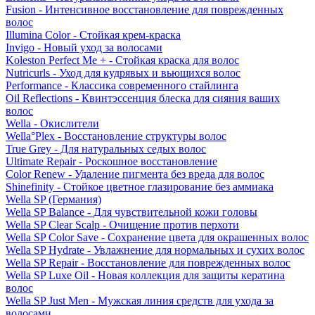
Fusion - Интенсивное восстановление для поврежденных
волос
Illumina Color - Стойкая крем-краска
Invigo - Новый уход за волосами
Koleston Perfect Me + - Стойкая краска для волос
Nutricurls - Уход для кудрявых и вьющихся волос
Performance - Классика современного стайлинга
Oil Reflections - Квинтэссенция блеска для сияния ваших
волос
Wella - Окислители
Wella°Plex - Восстановление структуры волос
True Grey - Для натуральных седых волос
Ultimate Repair - Роскошное восстановление
Color Renew - Удаление пигмента без вреда для волос
Shinefinity - Стойкое цветное глазирование без аммиака
Wella SP (Германия)
Wella SP Balance - Для чувствительной кожи головы
Wella SP Clear Scalp - Очищение против перхоти
Wella SP Color Save - Сохранение цвета для окрашенных волос
Wella SP Hydrate - Увлажнение для нормальных и сухих волос
Wella SP Repair - Восстановление для поврежденных волос
Wella SP Luxe Oil - Новая коллекция для защиты кератина
волос
Wella SP Just Men - Мужская линия средств для ухода за
волосами