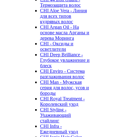
Термозащита волос
CHI Aloe Vera - Линия
для всех типов
кудрявых волос
CHI Argan Oil - На
основе масла Арганы и
дерева Моринга
CHI - Оксиды и
осветлители
CHI Deep Brilliance -
Глубокое увлажнение и
блеск
CHI Enviro - Система
разглаживания волос
CHI Man - Мужская
серия для волос, усов и
бороды
CHI Royal Treatment -
Королевский уход
CHI Styling -
Ухаживающий
стайлинг
CHI Infra -
Ежедневный уход