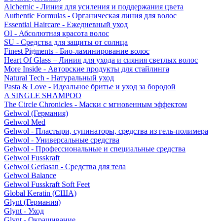
Alchemic - Линия для усиления и поддержания цвета
Authentic Formulas - Органическая линия для волос
Essential Haircare - Eжедневный уход
OI - Абсолютная красота волос
SU - Средства для защиты от солнца
Finest Pigments - Био-ламинирование волос
Heart Of Glass – Линия для ухода и сияния светлых волос
More Inside - Авторские продукты для стайлинга
Natural Tech - Натуральный уход
Pasta & Love - Идеальное бритье и уход за бородой
A SINGLE SHAMPOO
The Circle Chronicles - Маски с мгновенным эффектом
Gehwol (Германия)
Gehwol Med
Gehwol - Пластыри, супинаторы, средства из гель-полимера
Gehwol - Универсальные средства
Gehwol - Профессиональные и специальные средства
Gehwol Fusskraft
Gehwol Gerlasan - Средства для тела
Gehwol Balance
Gehwol Fusskraft Soft Feet
Global Keratin (США)
Glynt (Германия)
Glynt - Уход
Glynt - Окрашивание