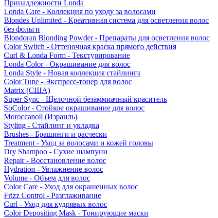
Принадлежности Londa
Londa Care - Коллекция по уходу за волосами
Blondes Unlimited - Креативная система для осветления волос
без фольги
Blondoran Blonding Powder - Препараты для осветления волос
Color Switch - Оттеночная краска прямого действия
Curl & Londa Form - Текстурирование
Londa Color - Окрашивание для волос
Londa Style - Новая коллекция стайлинга
Color Tune - Экспресс-тонер для волос
Matrix (США)
Super Sync - Щелочной безаммиачный краситель
SoColor - Стойкое окрашивание для волос
Moroccanoil (Израиль)
Styling - Стайлинг и укладка
Brushes - Брашинги и расчески
Treatment - Уход за волосами и кожей головы
Dry Shampoo - Сухие шампуни
Repair - Восстановление волос
Hydration - Увлажнение волос
Volume - Объем для волос
Color Care - Уход для окрашенных волос
Frizz Control - Разглаживание
Curl - Уход для кудрявых волос
Color Depositing Mask - Тонирующие маски