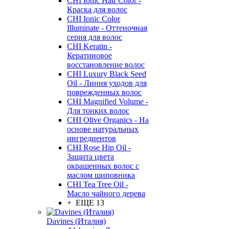
CHI Ionic Hair Color -
Краска для волос
CHI Ionic Color
Illuminate - Оттеночная
серия для волос
CHI Keratin -
Кератиновое
восстановление волос
CHI Luxury Black Seed
Oil - Линия уходов для
поврежденных волос
CHI Magnified Volume -
Для тонких волос
CHI Olive Organics - На
основе натуральных
ингредиентов
CHI Rose Hip Oil -
Защита цвета
окрашенных волос с
маслом шиповника
CHI Tea Tree Oil -
Масло чайного дерева
+ ЕЩЕ 13
Davines (Италия)