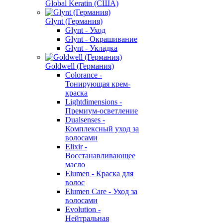
Global Keratin (США)
Glynt (Германия)
Glynt - Уход
Glynt - Окрашивание
Glynt - Укладка
Goldwell (Германия)
Colorance -
Тонирующая крем-
краска
Lightdimensions -
Премиум-осветление
Dualsenses -
Комплексный уход за
волосами
Elixir -
Восстанавливающее
масло
Elumen - Краска для
волос
Elumen Care - Уход за
волосами
Evolution -
Нейтральная