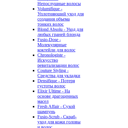
Непослушные волосы
Volumifique -
Уплотняющий уход для
создания объема
тонких волос
Blond Absolu - Уход для
любых граней блонда
Fusio-Dose -
Молекулярные
коктейли для волос
Chronologiste -
Искусство
ревитализации волос
Couture Styling -
Средства для укладки
Densifique - Потеря
густоты волос
Elixir Ultime - На
основе драгоценных
масел
Fresh Affair - Сухой
шампунь
Fusio-Scrub - Скраб-
уход для кожи головы
и волос