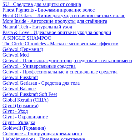
SU - Средства для защиты от солнца
Finest Pigments - Био-ламинирование волос
Heart Of Glass – Линия для ухода и сияния светлых волос
More Inside - Авторские продукты для стайлинга
Natural Tech - Натуральный уход
Pasta & Love - Идеальное бритье и уход за бородой
A SINGLE SHAMPOO
The Circle Chronicles - Маски с мгновенным эффектом
Gehwol (Германия)
Gehwol Med
Gehwol - Пластыри, супинаторы, средства из гель-полимера
Gehwol - Универсальные средства
Gehwol - Профессиональные и специальные средства
Gehwol Fusskraft
Gehwol Gerlasan - Средства для тела
Gehwol Balance
Gehwol Fusskraft Soft Feet
Global Keratin (США)
Glynt (Германия)
Glynt - Уход
Glynt - Окрашивание
Glynt - Укладка
Goldwell (Германия)
Colorance - Тонирующая крем-краска
Lightdimensions - Премиум-осветление