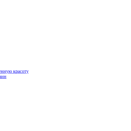
венную красоту
чин