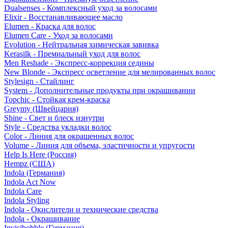
Dualsenses - Комплексный уход за волосами
Elixir - Восстанавливающее масло
Elumen - Краска для волос
Elumen Care - Уход за волосами
Evolution - Нейтральная химическая завивка
Kerasilk - Премиальный уход для волос
Men Reshade - Экспресс-коррекция седины
New Blonde - Экспресс осветление для мелированных волос
Stylesign - Стайлинг
System - Дополнительные продукты при окрашивании
Topchic - Стойкая крем-краска
Greymy (Швейцария)
Shine - Свет и блеск изнутри
Style - Средства укладки волос
Color - Линия для окрашенных волос
Volume - Линия для объема, эластичности и упругости
Help Is Here (Россия)
Hempz (США)
Indola (Германия)
Indola Act Now
Indola Care
Indola Styling
Indola - Окислители и технические средства
Indola - Окрашивание
Invisibobble (Германия)