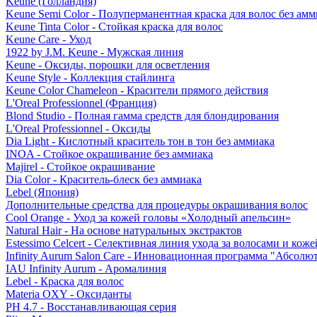
Keune (Голландия)
Keune Semi Color - Полуперманентная краска для волос без амм
Keune Tinta Color - Стойкая краска для волос
Keune Care - Уход
1922 by J.M. Keune - Мужская линия
Keune - Оксиды, порошки для осветления
Keune Style - Коллекция стайлинга
Keune Color Chameleon - Красители прямого действия
L'Oreal Professionnel (Франция)
Blond Studio - Полная гамма средств для блондирования
L'Oreal Professionnel - Оксиды
Dia Light - Кислотный краситель тон в тон без аммиака
INOA - Стойкое окрашивание без аммиака
Majirel - Стойкое окрашивание
Dia Color - Краситель-блеск без аммиака
Lebel (Япония)
Дополнительные средства для процедуры окрашивания волос
Cool Orange - Уход за кожей головы «Холодный апельсин»
Natural Hair - На основе натуральных экстрактов
Estessimo Celcert - Селективная линия ухода за волосами и кож
Infinity Aurum Salon Care - Инновационная программа "Абсолют
IAU Infinity Aurum - Аромалиния
Lebel - Краска для волос
Materia OXY - Оксиданты
PH 4.7 - Восстанавливающая серия