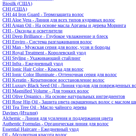
Biosilk (США)
CHI (США)
CHI 44 Iron Guard - Термозащита волос
CHI Aloe Vera - Линия для всех типов кудрявых волос
CHI Argan Oil - На основе масла Арганы и дерева Моринга
CHI - Оксиды и осветлители
CHI Deep Brilliance - Глубокое увлажнение и блеск
CHI Enviro - Система разглаживания волос
CHI Man - Мужская серия для волос, усов и бороды
CHI Royal Treatment - Королевский уход
CHI Styling - Ухаживающий стайлинг
CHI Infra - Ежедневный уход
CHI Ionic Hair Color - Краска для волос
CHI Ionic Color Illuminate - Оттеночная серия для волос
CHI Keratin - Кератиновое восстановление волос
CHI Luxury Black Seed Oil - Линия уходов для поврежденных в
CHI Magnified Volume - Для тонких волос
CHI Olive Organics - На основе натуральных ингредиентов
CHI Rose Hip Oil - Защита цвета окрашенных волос с маслом 
CHI Tea Tree Oil - Масло чайного дерева
Davines (Италия)
Alchemic - Линия для усиления и поддержания цвета
Authentic Formulas - Органическая линия для волос
Essential Haircare - Eжедневный уход
OI - Абсолютная красота волос