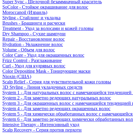
Super Sync - Щелочной безаммиачный краситель
SoColor - Стойкое окрашивание для волос
Moroccanoil (Израиль)
Styling - Стайлинг и укладка
Brushes - Брашинги и расчески
Treatment - Уход за волосами и кожей головы
Dry Shampoo - Сухие шампуни
Repair - Восстановление волос
Hydration - Увлажнение волос
Volume - Объем для волос
Color Care - Уход для окрашенных волос
Frizz Control - Разглаживание
Curl - Уход для кудрявых волос
Color Depositing Mask - Тонирующие маски
Nioxin (США)
Scalp Relief - Серия для чувствительной кожи головы
3D Styling - Линия укладочных средств
System 1 - Для натуральных волос с намечающейся тенденцией
System 2 - Для заметно редеющих натуральных волос
System 3 - Для окрашенных волос с намечающейся тенденцией
System 4 - Для заметно редеющих окрашенных волос
System 5 - Для химически обработанных волос с намечающейс
System 6 - Для заметно редеющих химически обработанных вол
Intensive Therapy - Интенсивный уход
Scalp Recovery - Серия против перхоти