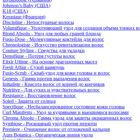
Johnson’s Baby (США)
K18 (США)
Kerastase (Франция)
Discipline - Непослушные волосы
Volumifique - Уплотняющий уход для создания объема тонких в
Blond Absolu - Уход для любых граней блонда
Fusio-Dose - Молекулярные коктейли для волос
Chronologiste - Искусство ревитализации волос
Couture Styling - Средства для укладки
Densifique - Потеря густоты волос
Elixir Ultime - На основе драгоценных масел
Fresh Affair - Сухой шампунь
Fusio-Scrub - Скраб-уход для кожи головы и волос
Genesis - Гамма против выпадения волос
Initialiste - Красота волос от корней до кончиков
Nutritive - Для сухих и чувствительных волос
Resistance - Восстановление волос
Soleil - Защита от солнца
Specifique - Несбалансированное состояние кожи головы
Curl Manifesto - Уход за кудрявыми и вьющимися волосами
Chroma Absolu - Гамма ухода для защиты окрашенных волос
Symbiose - Роскошный уход против перхоти
Premiere - Очищение волос от отложений кальция
Aura Botanica - Органическая линия ухода