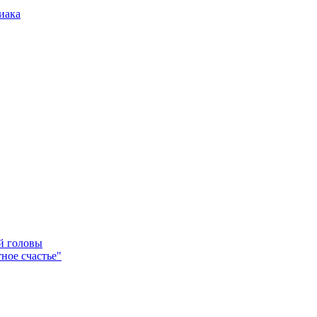
иака
ей головы
ное счастье"