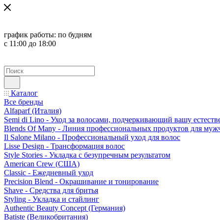
график работы:
по будням
с 11:00 до 18:00
Каталог
Все бренды
Alfaparf (Италия)
Semi di Lino - Уход за волосами, подчеркивающий вашу естест
Blends Of Many - Линия профессиональных продуктов для муж
Il Salone Milano - Профессиональный уход для волос
Lisse Design - Трансформация волос
Style Stories - Укладка с безупречным результатом
American Crew (США)
Classic - Ежедневный уход
Precision Blend - Окрашивание и тонирование
Shave - Средства для бритья
Styling - Укладка и стайлинг
Authentic Beauty Concept (Германия)
Batiste (Великобритания)