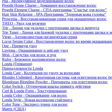
Plia - Молекулярное моделирование волос
Proedit Home Charge - Домашнее восстановление волос
Proedit Element Charge - СПА-программа "Счастье для волос"
Hair Skin Relaxing - SPA-Программа "Здоровая кожа головы"
Proscenia - Восстанавливающая серия для окрашенных волос
THEO - Уход для мужчин
Trie - Линия для укладки с протеинами шелка и жемчуга
Trie Tuner - Линия для базовой укладки с протеинами шелка и 
Viege - Антивозростная органическая серия
Locor Serum Color - Восстановление волос во время окрашиван
One - Премиум уход
Luviona - Окрашивание и anti-age уход
Moii - Средства для волос и рук
Rufor - Бережное выпрямление волос
Londa (Германия)
Принадлежности Londa
Londa Care - Коллекция по уходу за волосами
Blondes Unlimited - Креативная система для осветления волос б
Blondoran Blonding Powder - Препараты для осветления волос
Color Switch - Оттеночная краска прямого действия
Curl & Londa Form - Текстурирование
Londa Color - Окрашивание для волос
Londa Style - Новая коллекция стайлинга
Color Tune - Экспресс-тонер для волос
Matrix (США)